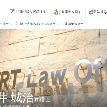
法律相談を投稿する
弁護士を探す
法律Q
弁護士
立川市で法律相談できる弁護士
白井 城治 弁護士
 じょうじ
井 城治
弁護士
ート法律事務所 立川オフィス