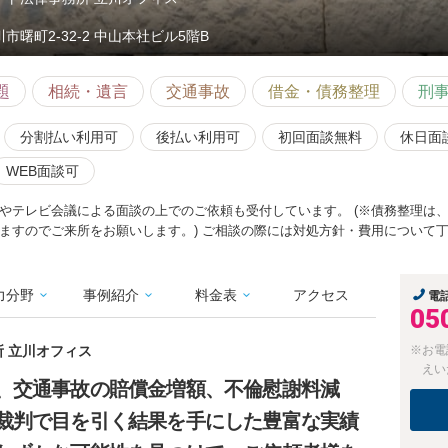
市曙町2-32-2 中山本社ビル5階B
題
相続・遺言
交通事故
借金・債務整理
刑
分割払い利用可
後払い利用可
初回面談無料
休日面
WEB面談可
やテレビ会議による面談の上でのご依頼も受付しています。 (※債務整理は
ますのでご来所をお願いします。) ご相談の際には対処方針・費用について
力分野
事例紹介
料金表
アクセス
電
05
所 立川オフィス
※お電
えい
、交通事故の賠償金増額、不倫慰謝料減
裁判で目を引く結果を手にした豊富な実績