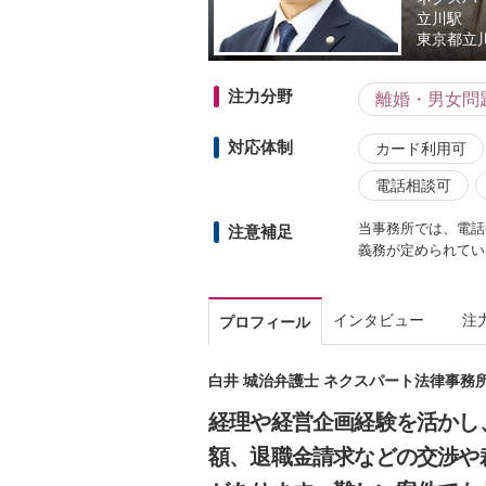
立川駅
東京都
立川
注力分野
離婚・男女問
対応体制
カード利用可
電話相談可
当事務所では、電話
注意補足
義務が定められてい
インタビュー
注
プロフィール
白井 城治弁護士 ネクスパート法律事務
経理や経営企画経験を活かし
額、退職金請求などの交渉や