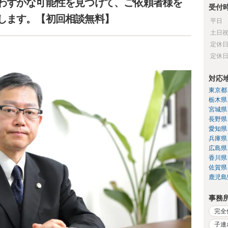
わずかな可能性を見つけて、ご依頼者様を
受付
します。【初回相談無料】
平日
土日
定休
定休
対応
東京都
栃木県
宮城県
長野県
愛知県
兵庫県
広島県
香川県
佐賀県
鹿児島
事務
完全
子連