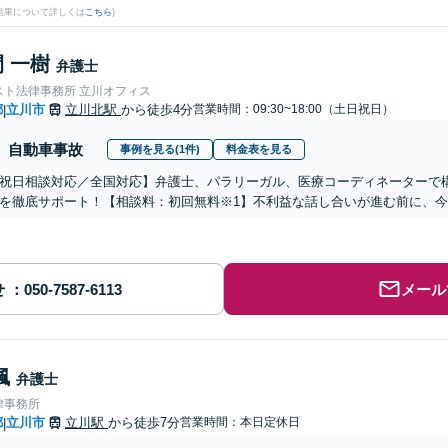
結果について詳しくは
こちら
)
 一樹
弁護士
スト法律事務所 立川オフィス
都
立川市
立川北駅
から徒歩4分
営業時間：09:30~18:00（土日祝日）
|
自動車事故
事例を見る(1件)
料金表を見る
祝日相談対応／全国対応】弁護士、パラリーガル、医療コーディネーターで
を徹底サポート！【相談料：初回無料※1】不利益な話し合いが進む前に、
せ
メール
楓
弁護士
律事務所
都
立川市
立川駅
から徒歩7分
営業時間：本日定休日
|