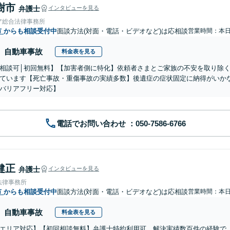
樹市
弁護士
インタビューを見る
ア総合法律事務所
市
からも相談受付中
面談方法(対面・電話・ビデオなど)は応相談
営業時間：本
自動車事故
料金表を見る
相談可│初回無料】【加害者側に特化】依頼者さまとご家族の不安を取り除
ています【死亡事故・重傷事故の実績多数】後遺症の症状固定に納得がいか
バリアフリー対応】
電話でお問い合わせ
健正
弁護士
インタビューを見る
法律事務所
市
からも相談受付中
面談方法(対面・電話・ビデオなど)は応相談
営業時間：本
自動車事故
料金表を見る
エリア対応】【初回相談無料】弁護士特約利用可。解決実績数百件の経験で