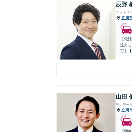
辰野 
ファミリ
立川
【電話
注力し
可】【
山田 
テンモー
立川
【関東