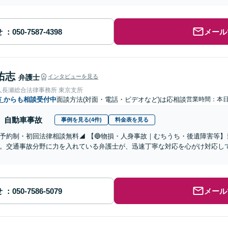
せ
メール
佑志
弁護士
インタビューを見る
人長瀬総合法律事務所 東京支所
市
からも相談受付中
面談方法(対面・電話・ビデオなど)は応相談
営業時間：本
自動車事故
事例を見る(4件)
料金表を見る
予約制・初回法律相談無料◢ 【🔵物損・人身事故｜むちうち・後遺障害等
。交通事故分野に力を入れている弁護士が、迅速丁寧な対応を心がけ対応し
せ
メール