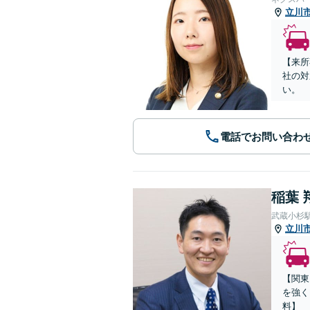
立川
【来所
社の対
い。
電話でお問い合わ
稲葉 
武蔵小杉
立川
【関東
を強く
料】