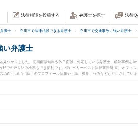
法律相談を投稿する
弁護士を探す
法律Q
弁護士
立川市で法律相談できる弁護士
立川市で交通事故に強い弁護士
強い弁護士
0名見つかりました。初回面談無料や休日面談に対応している弁護士、解決事例を持
分野での絞り込み検索もでき便利です。特にベリーベスト法律事務所 立川オフィス
ィスの白井 城治弁護士のプロフィール情報や弁護士費用、強みなどが注目されてい
『自動車事故のトラブル解決の実績豊富な近くの弁護士を検索したい』『初回相談
さんにおすすめです。