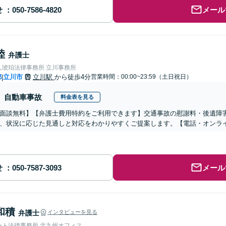
せ
メール
陸
弁護士
人琥珀法律事務所 立川事務所
都
立川市
立川駅
から徒歩4分
営業時間：00:00~23:59（土日祝日）
|
自動車事故
料金表を見る
面談無料】【弁護士費用特約をご利用できます】交通事故の慰謝料・後遺障
、状況に応じた見通しと対応をわかりやすくご提案します。【電話・オンラ
せ
メール
和積
弁護士
インタビューを見る
ート法律事務所 北九州オフィス