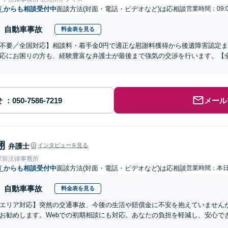
市
からも相談受付中
面談方法(対面・電話・ビデオなど)は応相談
営業時間：09:
自動車事故
料金表を見る
不要／全国対応】相談料・着手金0円で適正な慰謝料獲得から後遺障害認定
応にお困りの方も、経験豊富な弁護士が最後まで強気の交渉を行います。【全
せ
メール
翔
弁護士
インタビューを見る
駅前法律事務所
市
からも相談受付中
面談方法(対面・電話・ビデオなど)は応相談
営業時間：本
自動車事故
料金表を見る
エリア対応】突然の交通事故、今後の生活や賠償金に不安を抱えていません
お勧めします。Webでの初期相談にも対応。あなたの負担を軽減し、安心で