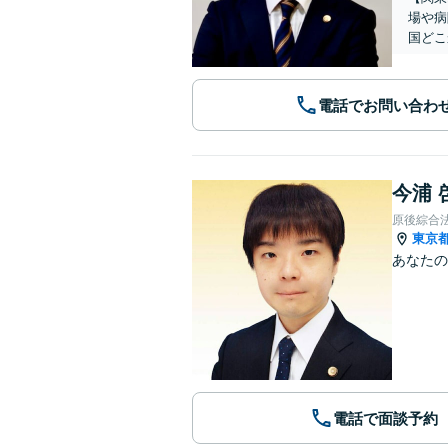
場や病
国どこ
電話でお問い合わ
今浦 
原後綜合
東京
あなたの
電話で面談予約