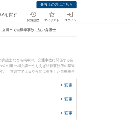
弁護士の方はこちら
&Aを探す
閲覧履歴
マイリスト
ログイン
立川市で自動車事故に強い弁護士
つ弁護士なども掲載中。交通事故に関係する自
の佐久間 一樹弁護士やもえぎ法律事務所の草皆
ます。『立川市で土日や夜間に発生した自動車事
無料で自動車事故を法律相談できる立川市内の弁
変更
変更
変更