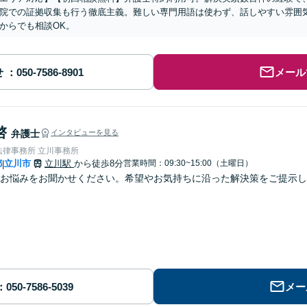
院での証拠収集も行う徹底主義。難しい専門用語は使わず、話しやすい雰囲
からでも相談OK。
せ
メール
啓
弁護士
インタビューを見る
法律事務所 立川事務所
都
立川市
立川駅
から徒歩8分
営業時間：09:30~15:00（土曜日）
|
お悩みをお聞かせください。希望やお気持ちに沿った解決策をご提示し
メー