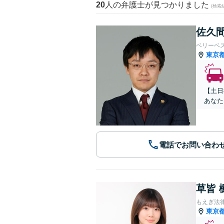
20
人の弁護士が見つかりました
(検索
佐久間
ベリーベ
東京
【土日
あなた
電話でお問い合わ
草皆 
もえぎ法
東京