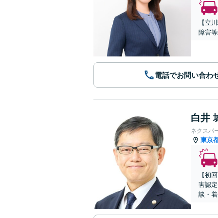
【立川
障害等
電話でお問い合わ
白井 
ネクスパ
東京
【初回
害認定
談・着