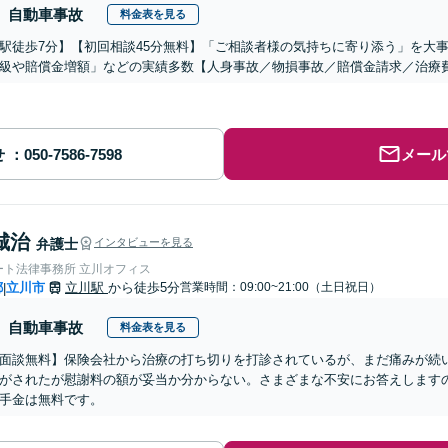
自動車事故
料金表を見る
駅徒歩7分】【初回相談45分無料】「ご相談者様の気持ちに寄り添う」を大
級や賠償金増額」などの実績多数【人身事故／物損事故／賠償金請求／治療
せ
メール
城治
弁護士
インタビューを見る
ート法律事務所 立川オフィス
都
立川市
立川駅
から徒歩5分
営業時間：09:00~21:00（土日祝日）
|
自動車事故
料金表を見る
面談無料】保険会社から治療の打ち切りを打診されているが、まだ痛みが続
がされたが慰謝料の額が妥当か分からない。さまざまな不安にお答えします
手金は無料です。