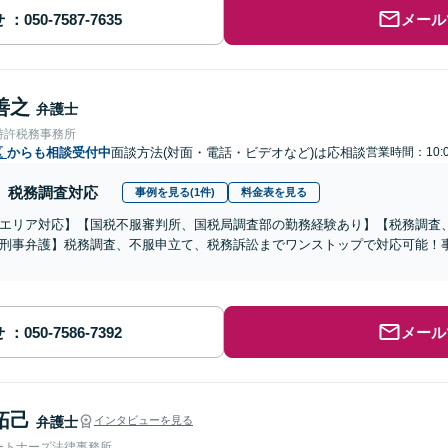
せ
メール
善之
弁護士
特許税務事務所
区
からも相談受付中
面談方法(対面・電話・ビデオなど)は応相談
営業時間：10:
税務調査対応
事例を見る(1件)
料金表を見る
エリア対応】【国税不服審判所、国税局調査部の勤務経験あり】【税務調査
刑事弁護】税務調査、不服申立て、税務訴訟までワンストップで対応可能！
せ
メール
拓己
弁護士
インタビューを見る
ートナーズ法律事務所