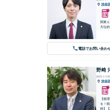
渋谷
関東エ
方位的
電話でお問い合わ
野﨑 
神田小川
渋谷
【税理
を！税
時】【