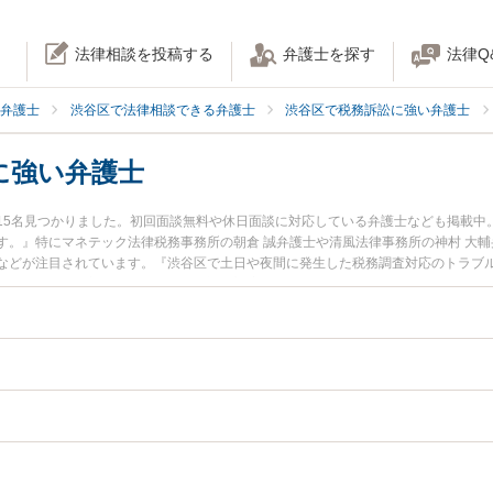
法律相談を投稿する
弁護士を探す
法律Q
弁護士
渋谷区で法律相談できる弁護士
渋谷区で税務訴訟に強い弁護士
に強い弁護士
15名見つかりました。初回面談無料や休日面談に対応している弁護士なども掲載中
す。』特にマネテック法律税務事務所の朝倉 誠弁護士や清風法律事務所の神村 大輔
などが注目されています。『渋谷区で土日や夜間に発生した税務調査対応のトラブ
検索したい』『初回相談無料で税務調査対応を法律相談できる渋谷区内の弁護士に