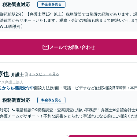
税務調査対応
料金表を見る
御苑前駅2分】【弁護士歴15年以上】税務訴訟では勝訴の経験があります。
法律面からサポートいたします。税務・会計の知識も踏まえて解決いたしま
WEB面談可】
メールでお問い合わせ
淳也
弁護士
インタビューを見る
アス弁護士法人
区
からも相談受付中
面談方法(対面・電話・ビデオなど)は応相談
営業時間：本
税務調査対応
料金表を見る
対応】📞電話相談OK税務調査・査察調査に強い事務所！弁護士❌公認会計
弁護チームがサポート！不利な調書をとられて手遅れになる前にご相談くだ