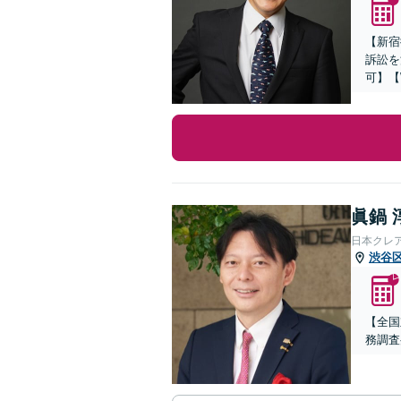
【新宿
訴訟を
可】【
眞鍋 
日本クレ
渋谷
【全国
務調査