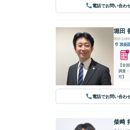
電話でお問い合わ
堀田 
堀田法律
渋谷
【全国
調査・
可】
電話でお問い合わ
柴﨑 
あおいパ