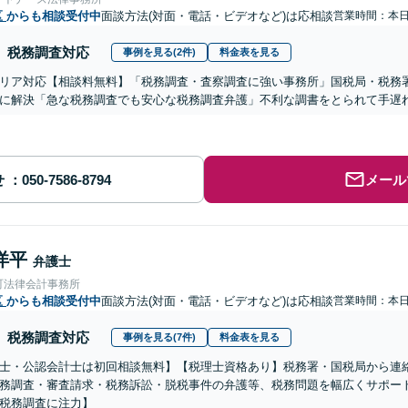
区
からも相談受付中
面談方法(対面・電話・ビデオなど)は応相談
営業時間：本
税務調査対応
事例を見る(2件)
料金表を見る
リア対応【相談料無料】「税務調査・査察調査に強い事務所」国税局・税務
に解決「急な税務調査でも安心な税務調査弁護」不利な調書をとられて手遅
せ
メール
洋平
弁護士
町法律会計事務所
区
からも相談受付中
面談方法(対面・電話・ビデオなど)は応相談
営業時間：本
税務調査対応
事例を見る(7件)
料金表を見る
士・公認会計士は初回相談無料】【税理士資格あり】税務署・国税局から連
務調査・審査請求・税務訴訟・脱税事件の弁護等、税務問題を幅広くサポート
税務調査に注力】