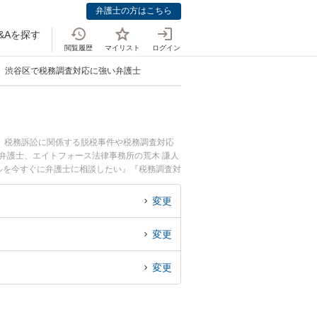
弁護士の方はこちら
&Aを探す
閲覧履歴
マイリスト
ログイン
渋谷区で税務調査対応に強い弁護士
。税務訴訟に関係する脱税事件や税務調査対応
弁護士、エイトフォース法律事務所の荒木 謙人
ルを今すぐに弁護士に相談したい』『税務調査対
相談予約したい』などでお困りの相談者さんにお
変更
変更
変更