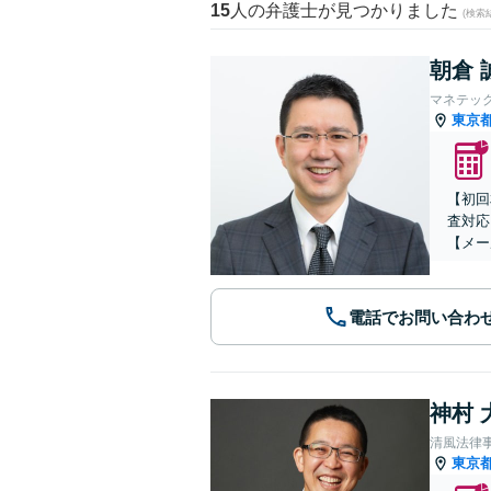
15
人の弁護士が見つかりました
(検索
朝倉 
マネテッ
東京
【初回
査対応
【メー
電話でお問い合わ
神村 
清風法律
東京