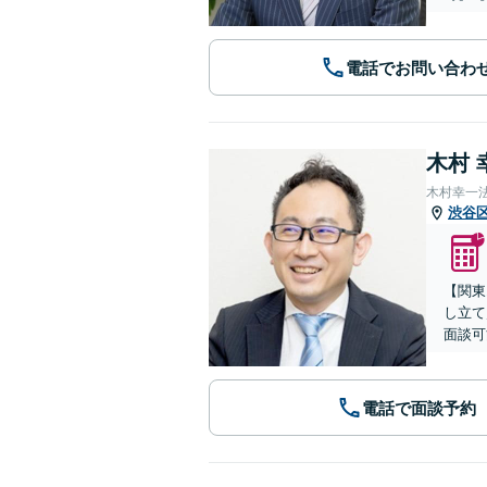
電話でお問い合わ
木村 
木村幸一
渋谷
【関東
し立て
面談可
電話で面談予約