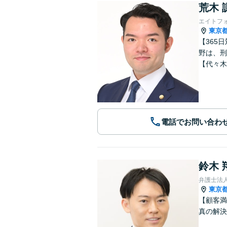
荒木 
エイトフ
東京
【365
野は、刑
【代々木
電話でお問い合わ
鈴木 
弁護士法
東京
【顧客満
真の解決