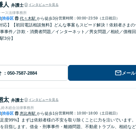
謙人
弁護士
インタビューを見る
ォース法律事務所
都
渋谷区
代々木駅
から徒歩3分
営業時間：00:00~23:59（土日祝日）
|
日対応】【初回電話相談無料】どんな事案もスピード解決！依頼者さま
事事件／詐欺・消費者問題／インターネット／男女問題／相続／債権回
駅3分】
せ
メール
翔太
弁護士
インタビューを見る
人鈴木総合法律事務所
都
渋谷区
恵比寿駅
から徒歩1分
営業時間：10:00~18:00（土日祝日）
|
足度99%】まずは依頼者様の不安を取り除くことに力を注いでいます
を目指します。借金・刑事事件・離婚問題、不動産トラブル、相続など