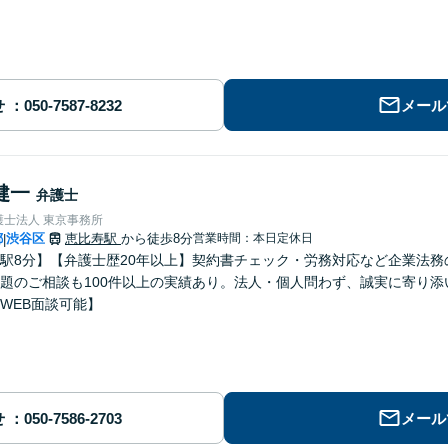
せ
メール
健一
弁護士
護士法人 東京事務所
都
渋谷区
恵比寿駅
から徒歩8分
営業時間：本日定休日
|
駅8分】【弁護士歴20年以上】契約書チェック・労務対応など企業法
題のご相談も100件以上の実績あり。法人・個人問わず、誠実に寄り
WEB面談可能】
せ
メール