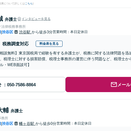
結果について詳しくは
こちら
)
誠
弁護士
インタビューを見る
ク法律税務事務所
都
渋谷区
渋谷駅
から徒歩3分
営業時間：本日定休日
|
税務調査対応
料金表を見る
相談無料】東京国税局で経験を有する弁護士が、税務に関する法律問題を迅
、税理士に対する損害賠償、税理士事務所の運営に伴う問題など、税理士か
ル・WEB面談可】
せ
メール
大輔
弁護士
事務所
都
渋谷区
幡ヶ谷駅
から徒歩0分
営業時間：本日定休日
|