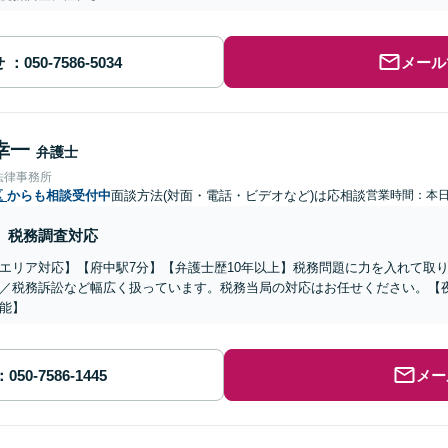
せ
メール
幸一
弁護士
法律事務所
区
からも相談受付中
面談方法(対面・電話・ビデオなど)は応相談
営業時間：本
税務調査対応
エリア対応】【府中駅7分】【弁護士歴10年以上】税務問題に力を入れて取
／税務訴訟など幅広く扱っています。税務当局の対応はお任せください。【
能】
メー