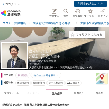
弁護士の方はこちら
ココナラへ
投稿する
探す
閲覧履歴
マイリスト
ログイン
ココナラ法律相談
大阪府で法律相談できる弁護士
大阪市で法律相談で
マイリストに入れる
ほった よしゆき
堀田 善之
弁護士
堀田法律特許税務事務所
大江橋駅
大阪府
大阪市北区堂島1-1-5 関電不動産梅田新道ビルB2階
注力分野
税務訴訟
他の注力分野を表示
対応体制
休日面談可
夜間面談可
メール相談可
WEB面談可
プロフィール
インタビュー
事例紹介
料金表
注力分野
税務訴訟での強み | 堀田 善之弁護士 堀田法律特許税務事務所