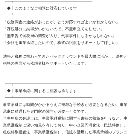
┏━┳━━━━━━━━━━━━━━━━━━━━
┃◆┃このようなご相談に対応しています
┗━┻━━━━━━━━━━━━━━━━━━━━
「税務調査の連絡があったが、どう対応すればよいかわからない」
「課税処分に納得がいかないので、不服申立てをしたい」
「無申告で国税局の調査が入り、刑事事件になるかもしれない」
「会社を事業承継したいので、株式の譲渡をサポートしてほしい」
法務と税務に携わってきたバックグラウンドを最大限に活かし、法務と
税務の両面から依頼者様をサポートいたします。
┏━┳━━━━━━━━━━━━━━━━━━━━
┃◆┃事業承継に関するご相談も承ります
┗━┻━━━━━━━━━━━━━━━━━━━━
事業承継には時間がかかるうえに複雑な手続きが必要となるため、事業
承継に精通した専門家の関与が必要不可欠です。
当事務所の弁護士は、事業承継税制に関する書籍の執筆を行うなど、事
業承継税制に深い知見を有しており、中小企業円滑化法（民法特例）、
租税特別措置法（事業承継税制）、信託を活用した事業承継のプランニ