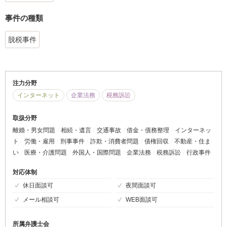
事件の種類
脱税事件
注力分野
インターネット
企業法務
税務訴訟
取扱分野
離婚・男女問題
相続・遺言
交通事故
借金・債務整理
インターネッ
ト
労働・雇用
刑事事件
詐欺・消費者問題
債権回収
不動産・住ま
い
医療・介護問題
外国人・国際問題
企業法務
税務訴訟
行政事件
対応体制
休日面談可
夜間面談可
メール相談可
WEB面談可
所属弁護士会