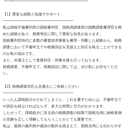
┗━┻━━━━━━━━━━━━━━━━━━━━
【1】豊富な経験と知識でサポート
━━━━━━━━━━━━━━━━━━━
私は国税不服審判所の国税審判官、国税局調査部の国際調査審理官を務
めた経験があり、税務争訟に関して豊富な知見があります。
国税審判官時代に多数の審査請求事案を審理・判断した経験から、税務
調査において不服申立てや税務訴訟を見据えた対応を執ることができる
のが私の強みです。
また、弁護士として査察対応・刑事弁護も行っております。
税務調査、不服申立て、税務訴訟に関しては、ぜひ私にお任せくださ
い。
【2】税務調査対応も弁護士にご依頼ください
━━━━━━━━━━━━━━━━━━━
いったん課税処分がされてしまうと、これを覆すためには、不服申立て
や訴訟を経なければならず、多大な時間と労力がかかります。
したがって、課税処分に至る前の税務調査の段階で国税当局に納税者側
の見解を正しく理解してもらうことがとても重要です。
私は、最新の裁判例や裁決の動向を踏まえて、国税当局にも伝わりやす