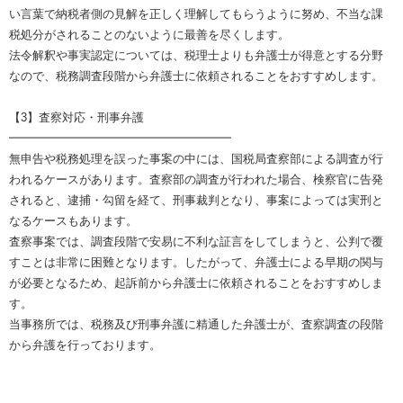
い言葉で納税者側の見解を正しく理解してもらうように努め、不当な課
税処分がされることのないように最善を尽くします。
法令解釈や事実認定については、税理士よりも弁護士が得意とする分野
なので、税務調査段階から弁護士に依頼されることをおすすめします。
【3】査察対応・刑事弁護
━━━━━━━━━━━━━━━━━━━
無申告や税務処理を誤った事案の中には、国税局査察部による調査が行
われるケースがあります。査察部の調査が行われた場合、検察官に告発
されると、逮捕・勾留を経て、刑事裁判となり、事案によっては実刑と
なるケースもあります。
査察事案では、調査段階で安易に不利な証言をしてしまうと、公判で覆
すことは非常に困難となります。したがって、弁護士による早期の関与
が必要となるため、起訴前から弁護士に依頼されることをおすすめしま
す。
当事務所では、税務及び刑事弁護に精通した弁護士が、査察調査の段階
から弁護を行っております。