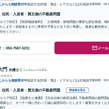
区
からも相談受付中
面談方法(対面・電話・ビデオなど)は応相談
営業時間：09:3
住民・入居者・買主側の不動産問題
エリア対応】【初回相談無料】「土地明渡・借地問題の豊富な訴訟実績」相
たします！依頼者さまのご希望や予算などを十分に考慮し、最適な解決策を
任せください」
せ
メール
大門
弁護士
インタビューを見る
法律事務所
区
からも相談受付中
面談方法(対面・電話・ビデオなど)は応相談
営業時間：09:0
住民・入居者・買主側の不動産問題
料金表を見る
エリア対応】【他業士と連携】【元自治体の政策法務】不動産関係の顧問実
瑕疵など、オーナー様に代わって誠心誠意対応いたします！被害が大きくな
無料】