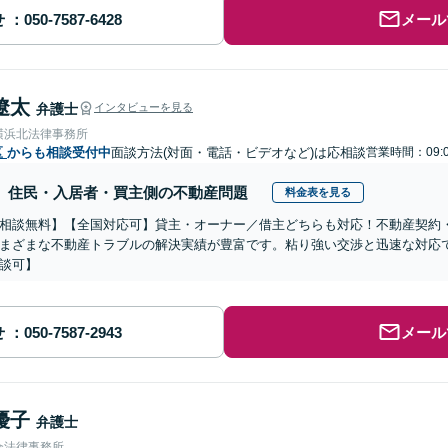
せ
メール
遼太
弁護士
インタビューを見る
横浜北法律事務所
区
からも相談受付中
面談方法(対面・電話・ビデオなど)は応相談
営業時間：09:0
住民・入居者・買主側の不動産問題
料金表を見る
相談無料】【全国対応可】貸主・オーナー／借主どちらも対応！不動産契約
まざまな不動産トラブルの解決実績が豊富です。粘り強い交渉と迅速な対応で
談可】
せ
メール
優子
弁護士
合法律事務所