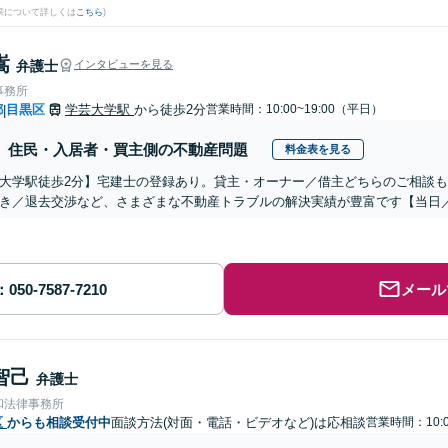
果について詳しくは
こちら
)
嵩
弁護士
インタビューを見る
事務所
都
目黒区
学芸大学駅
から徒歩2分
営業時間：10:00~19:00（平日）
|
住民・入居者・買主側の不動産問題
料金表を見る
大学駅徒歩2分】宅建士の登録あり。貸主・オーナー／借主どちらのご相談
き／退去交渉など、さまざまな不動産トラブルの解決実績が豊富です【当日
メール
智己
弁護士
和法律事務所
区
からも相談受付中
面談方法(対面・電話・ビデオなど)は応相談
営業時間：10:0