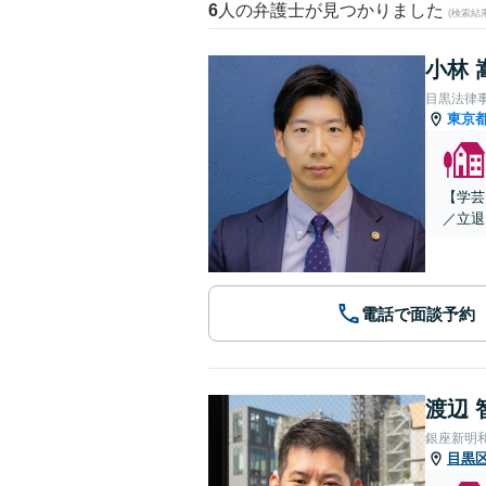
6
人の弁護士が見つかりました
(検索結
小林 
目黒法律
東京
【学芸
／立退
電話で面談予約
渡辺 
銀座新明
目黒