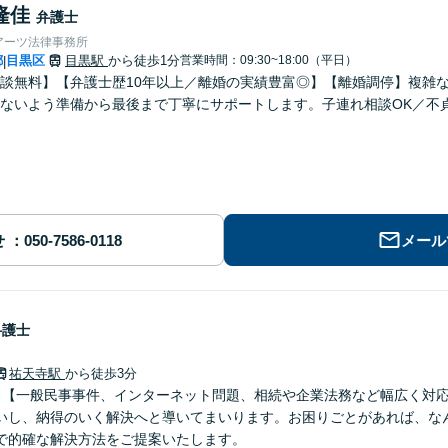
隆佳
弁護士
アーツ法律事務所
都
目黒区
目黒駅
から徒歩1分
営業時間：09:30~18:00（平日）
|
談無料】【弁護士歴10年以上／離婚の実績豊富◎】【離婚調停】複雑
ないよう準備から最後まで丁寧にサポートします。子連れ相談OK／不
せ
メール
弁護士
祐天寺駅
から徒歩3分
】【一般民事事件、インターネット問題、相続や企業法務など幅広く対
いし、納得のいく解決へと導いてまいります。お困りごとがあれば、な
で的確な解決方法をご提案いたします。