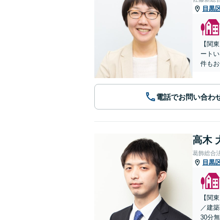
目黒
【関東
ートい
件もお
電話でお問い合わ
高木 
葛飾総合
目黒
【関東
／建築
30分