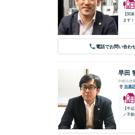
【関東
ます！
電話でお問い合わ
早田 
中嶋法律
目黒
【牛込
／不動