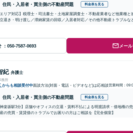
住民・入居者・買主側の不動産問題
料金表を見る
エリア対応】税理士・司法書士・土地家屋調査士・不動産業者など他業種と
立退き・明け渡し／滞納家賃の回収／入居者対応／その他不動産トラブルな
せ
メール
智紀
弁護士
事務所
区
からも相談受付中
面談方法(対面・電話・ビデオなど)は応相談
営業時間：09:0
住民・入居者・買主側の不動産問題
料金表を見る
神楽坂駅3分】店舗やオフィスの立退・賃料不払による明渡請求・借地権の
産の売買・賃貸借のトラブルでお困りの方はご相談を【完全個室】