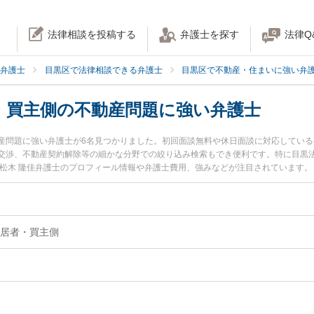
法律相談を投稿する
弁護士を探す
法律Q
弁護士
目黒区で法律相談できる弁護士
目黒区で不動産・住まいに強い弁
・買主側の不動産問題に強い弁護士
産問題に強い弁護士が6名見つかりました。初回面談無料や休日面談に対応してい
交渉、不動産契約解除等の細かな分野での絞り込み検索もでき便利です。特に目黒法
の松木 隆佳弁護士のプロフィール情報や弁護士費用、強みなどが注目されています
弁護士に相談したい』『住民・入居者・買主側の不動産問題のトラブル解決の実績
相談できる目黒区内の弁護士に相談予約したい』などでお困りの相談者さんにおす
居者・買主側