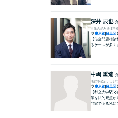
深井 辰也
再生の歩み法律事
東京都
目黒区
|
【借金問題相談
るケースが多く
中嶋 重造
法律事務所ナカジ
東京都
目黒区
|
【都立大学駅5
策を法的観点か
門家である私に