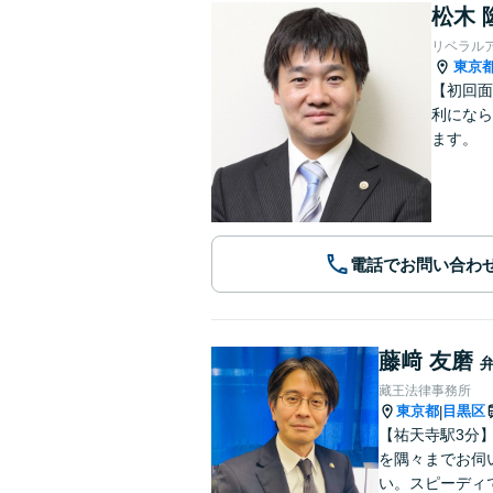
松木 
リベラル
東京
【初回面
利になら
ます。
電話でお問い合わ
藤﨑 友磨
藏王法律事務所
東京都
目黒区
|
【祐天寺駅3分
を隅々までお伺
い。スピーディ