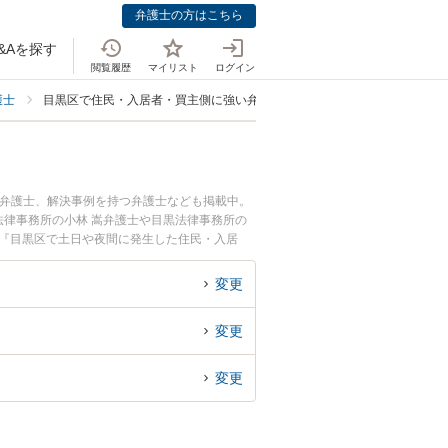
弁護士の方はこちら
&Aを探す
閲覧履歴
マイリスト
ログイン
護士
目黒区で住民・入居者・買主側に強い弁護士
る弁護士、解決事例を持つ弁護士なども掲載中。
律事務所の小林 嵩弁護士や目黒法律事務所の
。『目黒区で土日や夜間に発生した住民・入居
豊富な近くの弁護士を検索したい』『初回相談無
すめです。
変更
変更
変更