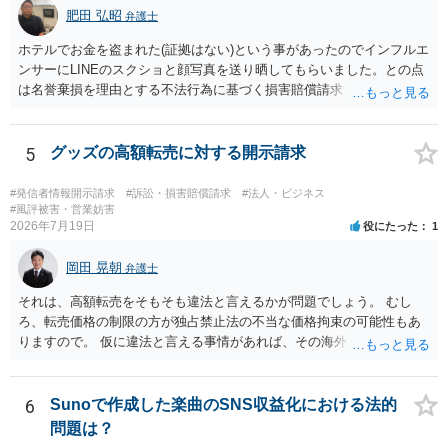
肥田 弘昭
弁護士
ホテルでお金を盗まれた(証拠はない)という事があったのでインフルエ
ンサーにLINEのスクショと顔写真を送り晒してもらいました。との点
は名誉棄損を理由とする不法行為に基づく損害賠償請求（共同不法行
為）の対象となるかと思います。但し、慰謝料額としては、「その後
その人が会社を経営しているようで仕事が飛んだとのことでその分の
賠償金と8人分の従業員の年間利益を請求すると言われています。」で
5
グッズの高額転売に対する開示請求
の計算がすべて損害とならないかと思いますので、損害額で争っても
良いかと思います。ご参考にしてください。
#発信者情報開示請求
#訴訟・損害賠償請求
#法人・ビジネス
#風評被害・営業妨害
2026年7月19日
役にたった
1
岡田 晃朝
弁護士
それは、高額転売をそもそも違法と言えるかが問題でしょう。 むし
ろ、転売価格の制限の方が独占禁止法の不当な価格拘束の可能性もあ
りますので。 仮に違法と言える事情があれば、その海外メーカーの権
利侵害ですから、その海外メーカーからの請求があれば可能性はあり
ます。
6
Sunoで作成した楽曲のSNS収益化における法的
問題は？