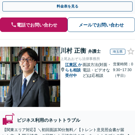
の発信者情報開示に係る意見照会書の対応など
料金表を見る
電話でお問い合わせ
メールでお問い合わせ
川村 正衡
弁護士
埼玉県
上尾あおぞら法律事務所
営業時間：0
江東区
か
面談方法(対面・
らも相談
電話・ビデオな
9:30~17:30
受付中
ど)は応相談
（平日）
ビジネス利用のネットトラブル
【関東エリア対応】＼初回面談30分無料／【トレント意見照会書が届