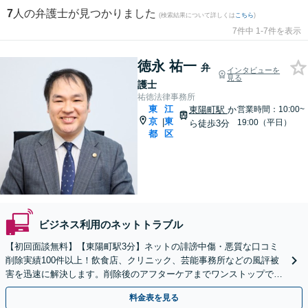
7
人の弁護士が見つかりました
(検索結果について詳しくは
こちら
)
7件中 1-7件を表示
徳永 祐一
弁
インタビューを
見る
護士
祐徳法律事務所
東
江
東陽町駅
か
営業時間：10:00~
京
東
|
19:00（平日）
ら徒歩3分
都
区
ビジネス利用のネットトラブル
【初回面談無料】【東陽町駅3分】ネットの誹謗中傷・悪質な口コミ
削除実績100件以上！飲食店、クリニック、芸能事務所などの風評被
害を迅速に解決します。削除後のアフターケアまでワンストップで対
応。貴社のブランドを守ります。【夜間や休日も対応】
料金表を見る