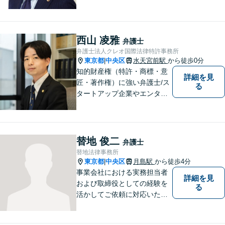
種は不動産・IT・物流・製造
業など多岐にわたります。 訴
訟対応だけでなく、社外取締
役や監査役としての経営支援
西山 凌雅
弁護士
も行い、実務に即した助言が
弁護士法人クレオ国際法律特許事務所
可能です。
東京都
中央区
水天宮前駅
から徒歩0分
|
知的財産権（特許・商標・意
詳細を見
匠・著作権）に強い弁護士/ス
る
タートアップ企業やエンター
テインメント企業など幅広く
対応。
替地 俊二
弁護士
替地法律事務所
東京都
中央区
月島駅
から徒歩4分
|
事業会社における実務担当者
詳細を見
および取締役としての経験を
る
活かしてご依頼に対応いたし
ます。