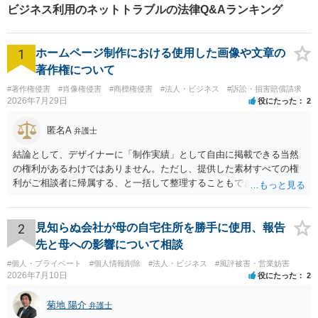
ん。 お気軽にご相談くださ
ビジネス利用のネットトラブルの法律Q&Aランキング
い。
1
ホームページ制作における使用した画像や文章の
著作権について
#著作権侵害
#肖像権侵害
#商標権侵害
#法人・ビジネス
#訴訟・損害賠償請求
2026年7月29日
役にたった
2
匿名A
弁護士
結論として、デザイナーに「制作実績」として自由に掲載できる当然
の権利があるわけではありません。ただし、提供した素材すべての権
利がご相談者に帰属する、と一括して整理することもできません。 ご
自身が撮影・執筆した写真や文章は、創作性があれば原則としてご自
身が著作権者です。 他方、ブランド名、文字主体のロゴ、商品情報、
短いキャッチコピー、販売コンセプトなどは、通常、著作物には当た
2
見知らぬ会社が母の自宅住所を勝手に使用、報告
りません。ただし、ロゴに独自の図形やイラスト等が含まれる場合に
先と母への影響について相談
は、その表現部分が著作物となる可能性があります。 また、人物写真
#個人・プライベート
#個人情報削除
#法人・ビジネス
#風評被害・営業妨害
の著作権は撮影者に、肖像に関する権利は被写体本人に帰属します
2026年7月10日
役にたった
2
（著作権法2条・17条）。 ウェブサイト全体に当然に著作権が生じる
わけではありません。デザイナーが独自に制作したイラストやバナー
菊地 陽介
弁護士
等は別として、一般的なレイアウトや配色、依頼者から提供された素