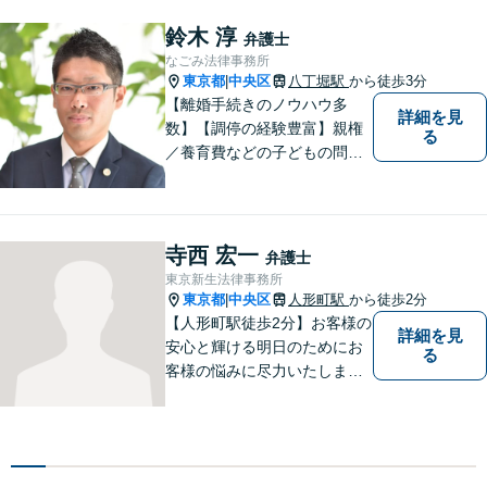
鈴木 淳
弁護士
なごみ法律事務所
東京都
中央区
八丁堀駅
から徒歩3分
|
【離婚手続きのノウハウ多
詳細を見
数】【調停の経験豊富】親権
る
／養育費などの子どもの問題
にも対応【顧問契約実績多
数】LINEでいつでもすぐに相
談可能。一人ひとりのお悩み
に真摯に向き合い最後までサ
寺西 宏一
弁護士
ポート。性別・年齢問わず、
東京新生法律事務所
お気軽にご相談ください【八
東京都
中央区
人形町駅
から徒歩2分
|
丁堀駅徒歩2分】
【人形町駅徒歩2分】お客様の
詳細を見
安心と輝ける明日のためにお
る
客様の悩みに尽力いたしま
す。お客様に親身に寄り添
い、迅速な解決を目指しま
す。一人で悩んでいても問題
が解決することはありませ