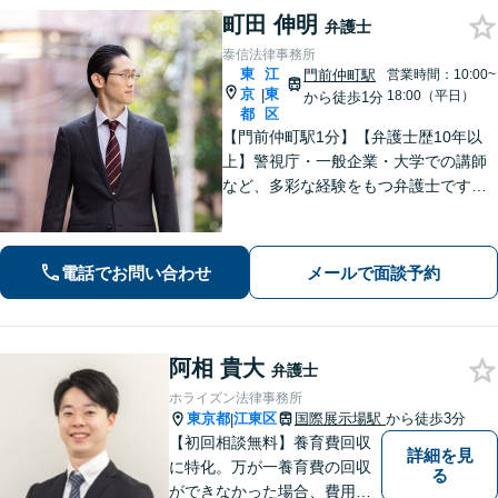
町田 伸明
弁護士
泰信法律事務所
東
江
門前仲町駅
営業時間：10:00~
京
東
|
18:00（平日）
から徒歩1分
都
区
【門前仲町駅1分】【弁護士歴10年以
上】警視庁・一般企業・大学での講師
など、多彩な経験をもつ弁護士です
【企業危機管理士資格あり】相続問
題・不動産問題・企業法務など、的確
にアドバイスいたします【民事調停官
電話でお問い合わせ
メールで面談予約
経験】
阿相 貴大
弁護士
ホライズン法律事務所
東京都
江東区
国際展示場駅
から徒歩3分
|
【初回相談無料】養育費回収
詳細を見
に特化。万が一養育費の回収
る
ができなかった場合、費用は