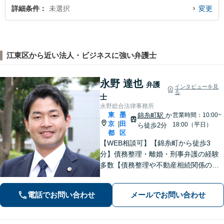
詳細条件
未選択
変更
江東区から近い法人・ビジネスに強い弁護士
永野 達也
弁護
インタビューを見
る
士
永野総合法律事務所
東
墨
錦糸町駅
か
営業時間：10:00~
京
田
|
18:00（平日）
ら徒歩2分
都
区
【WEB相談可】【錦糸町から徒歩3
分】債務整理・離婚・刑事弁護の経験
多数【債務整理や不動産相続関係の著
書執筆経験あり】まずはお気軽にご相
談ください【LINEで連絡可】【夜間・
電話でお問い合わせ
メールでお問い合わせ
休日面談可】【完全個室】【法テラス
利用可】