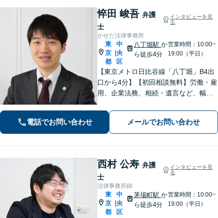
悴田 峻吾
弁護
インタビューを見
る
士
かせだ法律事務所
東
中
八丁堀駅
か
営業時間：10:00~
京
央
|
19:00（平日）
ら徒歩4分
都
区
【東京メトロ日比谷線「八丁堀」B4出
口から4分】【初回相談無料】労働・雇
用、企業法務、相続・遺言など、幅広
く対応しています。法律の力で困って
いる方の力になりたいと思い、弁護士
電話でお問い合わせ
メールでお問い合わせ
になりました。お気軽にご相談くださ
い。【電話相談可】【休日面談可】
西村 公寿
弁護
インタビューを見
る
士
法律事務所錦
東
中
茅場町駅
か
営業時間：10:00~
京
央
|
19:00（平日）
ら徒歩4分
都
区