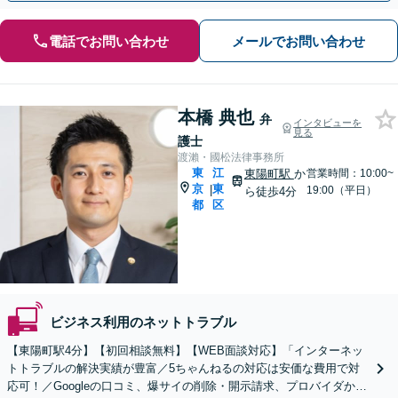
電話でお問い合わせ
メールでお問い合わせ
本橋 典也
弁
インタビューを
見る
護士
渡瀨・國松法律事務所
東
江
東陽町駅
か
営業時間：10:00~
京
東
|
19:00（平日）
ら徒歩4分
都
区
ビジネス利用のネットトラブル
【東陽町駅4分】【初回相談無料】【WEB面談対応】「インターネッ
トトラブルの解決実績が豊富／5ちゃんねるの対応は安価な費用で対
応可！／Googleの口コミ、爆サイの削除・開示請求、プロバイダから