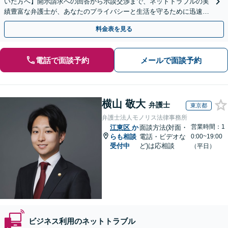
いた方へ】開示請求への回答から示談交渉まで、ネットトラブルの実
績豊富な弁護士が、あなたのプライバシーと生活を守るために迅速に
対応します【セミナー実績多数】【休日・夜間相談OK】
料金表を見る
電話で面談予約
メールで面談予約
横山 敬大
弁護士
東京都
弁護士法人モノリス法律事務所
営業時間：1
江東区
か
面談方法(対面・
らも相談
電話・ビデオな
0:00~19:00
受付中
ど)は応相談
（平日）
ビジネス利用のネットトラブル