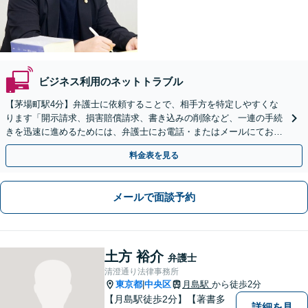
ビジネス利用のネットトラブル
【茅場町駅4分】弁護士に依頼することで、相手方を特定しやすくな
ります「開示請求、損害賠償請求、書き込みの削除など、一連の手続
きを迅速に進めるためには、弁護士にお電話・またはメールにてお問
い合わせください」【休日・夜間相談可】
料金表を見る
メールで面談予約
土方 裕介
弁護士
清澄通り法律事務所
東京都
中央区
月島駅
から徒歩2分
|
【月島駅徒歩2分】【著書多
詳細を見