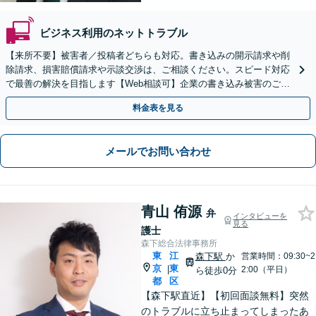
ビジネス利用のネットトラブル
【来所不要】被害者／投稿者どちらも対応。書き込みの開示請求や削
除請求、損害賠償請求や示談交渉は、ご相談ください。スピード対応
で最善の解決を目指します【Web相談可】企業の書き込み被害のご相
談にも対応
料金表を見る
メールでお問い合わせ
青山 侑源
弁
インタビューを
見る
護士
森下総合法律事務所
東
江
森下駅
か
営業時間：09:30~2
京
東
|
2:00（平日）
ら徒歩0分
都
区
【森下駅直近】【初回面談無料】突然
のトラブルに立ち止まってしまったあ