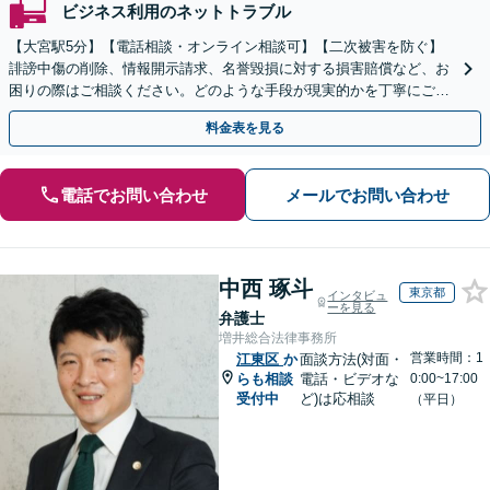
ビジネス利用のネットトラブル
【大宮駅5分】【電話相談・オンライン相談可】【二次被害を防ぐ】
誹謗中傷の削除、情報開示請求、名誉毀損に対する損害賠償など、お
困りの際はご相談ください。どのような手段が現実的かを丁寧にご説
明し、依頼者さまにとって納得のいく解決を目指します。
料金表を見る
電話でお問い合わせ
メールでお問い合わせ
中西 琢斗
東京都
インタビュ
ーを見る
弁護士
増井総合法律事務所
営業時間：1
江東区
か
面談方法(対面・
らも相談
電話・ビデオな
0:00~17:00
受付中
ど)は応相談
（平日）