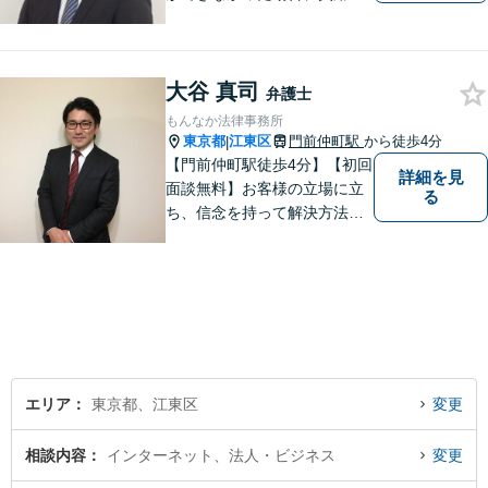
かかりません。取り扱い実績1
400件以上、回収総額3億円以
上！泣き寝入りする前にご相
大谷 真司
談ください【国際展示場駅3
弁護士
分】【LINE・電話・メール相
もんなか法律事務所
談OK】
東京都
江東区
門前仲町駅
から徒歩4分
|
【門前仲町駅徒歩4分】【初回
詳細を見
面談無料】お客様の立場に立
る
ち、信念を持って解決方法を
アドバイスします。相続問題
／離婚問題／借金問題／交通
事故／刑事事件など、幅広く
対応します。法律トラブルで
お悩みの方は、お気軽にご相
談ください。
エリア
東京都、江東区
変更
相談内容
インターネット、法人・ビジネス
変更