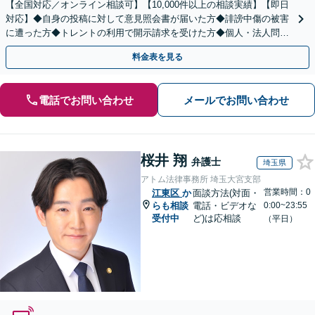
【全国対応／オンライン相談可】【10,000件以上の相談実績】【即日
対応】◆自身の投稿に対して意見照会書が届いた方◆誹謗中傷の被害
に遭った方◆トレントの利用で開示請求を受けた方◆個人・法人問わ
ず対応◎【来所不要／LINE相談可】
料金表を見る
電話でお問い合わせ
メールでお問い合わせ
桜井 翔
弁護士
埼玉県
アトム法律事務所 埼玉大宮支部
営業時間：0
江東区
か
面談方法(対面・
らも相談
電話・ビデオな
0:00~23:55
受付中
ど)は応相談
（平日）