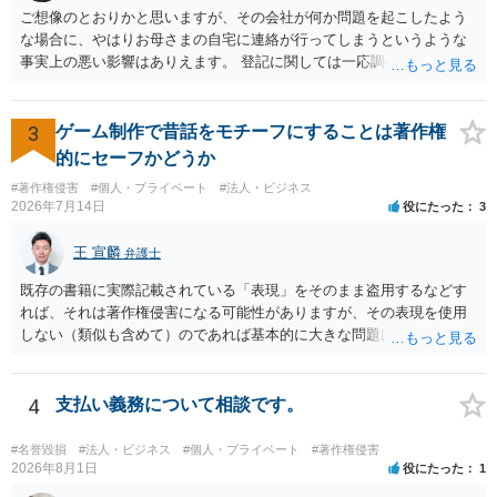
材を希望に沿って配置した部分には、通常、著作物性は認められにく
ご想像のとおりかと思いますが、その会社が何か問題を起こしたよう
いと考えられます。仮に具体的な画面構成の一部に創作性が認められ
な場合に、やはりお母さまの自宅に連絡が行ってしまうというような
ても、その権利は当該部分に限られ、ご相談者の写真や文章等を制作
事実上の悪い影響はありえます。 登記に関しては一応調べておいた方
実績として掲載する権限まで当然に生じるものではありません。 もっ
がいいと思います。アカウントの登録などが必要で有料ではあります
とも、契約書がなくても、見積書、メール、利用規約等に実績掲載へ
が、登記情報提供サービスでインターネット上でも会社の登記の情報
の同意があれば別です。また、単に制作を担当した事実を記載した
を閲覧することができます。 Googleに関してはしつこく削除申請をす
3
ゲーム制作で昔話をモチーフにすることは著作権
り、公開中のサイトへリンクしたりする行為まで当然に禁止できると
るしかないでしょうが、そのほかには例えば投資運用業などの登録を
的にセーフかどうか
は限りません。 人物写真については、通常のSNSへの無断掲載と同
行っているようであれば、その所管の公的機関に問い合わせるなどさ
様、掲載目的、態様、必要性、本人の特定可能性等から判断されま
#著作権侵害
#個人・プライベート
#法人・ビジネス
れてみてはいかがでしょうか。
2026年7月14日
役にたった
3
す。営業目的であり、本人も掲載を拒否していることは、違法性を認
める方向の事情となりますが、自動的に肖像権侵害となるわけではあ
王 宣麟
りません。 まず、見積書、メール、チャット、デザイナーの利用規約
弁護士
を確認したうえで、「提供素材及びこれを含む画面の複製・SNS掲載
既存の書籍に実際記載されている「表現」をそのまま盗用するなどす
を許諾しない」と書面で明確に通知することをお勧めします。すでに
れば、それは著作権侵害になる可能性がありますが、その表現を使用
掲載された場合は、URL、掲載日時、画面を保存してから削除を求め
しない（類似も含めて）のであれば基本的に大きな問題は生じないか
てください。
と思います。 著作権が守るのは「アイデア」ではなく「具体的な表
現」であり、昔話の大筋や設定の骨子だけを使うのは、一般にアイデ
ア利用の範囲です。 一方で、特定の作品の文章をそのまま使うことは
4
支払い義務について相談です。
もちろん、表現の選び方や展開が「その作品の本質的特徴を直接感得
できる」レベルだと、翻案や二次的著作物の問題が出ますのでこの点
#名誉毀損
#法人・ビジネス
#個人・プライベート
#著作権侵害
はご留意ください。
2026年8月1日
役にたった
1