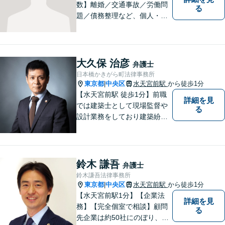
数】離婚／交通事故／労働問
る
題／債務整理など、個人・法
人問わず幅広い案件に対応可
能です。フットワークを生か
し、早期解決を図ります。
「リーズナブルな費用で高品
大久保 治彦
弁護士
質な法的サービス」を目指し
日本橋かきがら町法律事務所
ます。
東京都
中央区
水天宮前駅
から徒歩1分
|
【水天宮前駅 徒歩1分】前職
詳細を見
では建築士として現場監督や
る
設計業務をしており建築紛争
を中心に活動してきました。
弁護士に相談するのはちょっ
と気が引ける…といった方々
のために、広く開かれた法律
鈴木 謙吾
弁護士
事務所を目指しております。
鈴木謙吾法律事務所
東京都
中央区
水天宮前駅
から徒歩1分
|
【水天宮前駅1分】【企業法
詳細を見
務】【完全個室で相談】顧問
る
先企業は約50社にのぼり、業