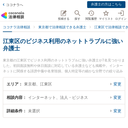
弁護士の方はこちら
ココナラへ
投稿する
探す
閲覧履歴
マイリスト
ログイン
ココナラ法律相談
東京都で法律相談できる弁護士
江東区で法律相談で
江東区のビジネス利用のネットトラブルに強い
弁護士
東京都の江東区でビジネス利用のネットトラブルに強い弁護士が7名見つかりま
した。初回面談無料や休日面談に対応している弁護士なども掲載中。インター
ネットに関係する誹謗中傷や名誉毀損、個人特定等の細かな分野での絞り込み
検索もでき便利です。特に祐徳法律事務所の徳永 祐一弁護士や渡瀨・國松法律
事務所の本橋 典也弁護士、森下総合法律事務所の青山 侑源弁護士のプロフィー
エリア
東京都、江東区
変更
ル情報や弁護士費用、強みなどが注目されています。『江東区で土日や夜間に
発生したビジネス利用のネットトラブルのトラブルを今すぐに弁護士に相談し
相談内容
インターネット、法人・ビジネス
変更
たい』『ビジネス利用のネットトラブルのトラブル解決の実績豊富な近くの弁
護士を検索したい』『初回相談無料でビジネス利用のネットトラブルを法律相
談できる江東区内の弁護士に相談予約したい』などでお困りの相談者さんにお
詳細条件
未選択
変更
すすめです。