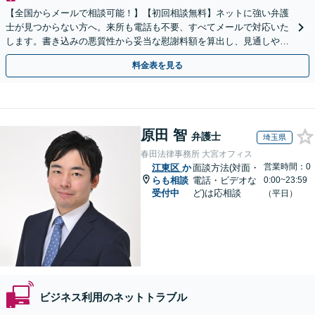
【全国からメールで相談可能！】【初回相談無料】ネットに強い弁護
士が見つからない方へ。来所も電話も不要、すべてメールで対応いた
します。書き込みの悪質性から妥当な慰謝料額を算出し、見通しや費
用面のリスクも包み隠さずお伝えしサポートします。
料金表を見る
原田 智
弁護士
埼玉県
春田法律事務所 大宮オフィス
営業時間：0
江東区
か
面談方法(対面・
らも相談
電話・ビデオな
0:00~23:59
受付中
ど)は応相談
（平日）
ビジネス利用のネットトラブル