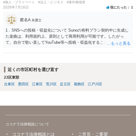
#個人・プライベート
#法人・ビジネス
#著作権侵害
2026年7月16日
役にたった
1
匿名A
弁護士
1．SNSへの投稿・収益化について Sunoの有料プラン契約中に生成し
た楽曲は、利用規約上、原則として商用利用が可能です。したがっ
て、自分で歌い直してYouTube等へ投稿・収益化することも、通常は
可能と考えられます。ただし、生成時点のプランと最新の利用規約は
確認してください。 2．メロディーや伴奏の使用について AIボーカル
を自分の歌声に差し替えても、メロディーや伴奏を使用する以上、Su
noの規約が適用されます。有料プランで適法に生成したものであれ
近くの市区町村を選び直す
ば、原則として使用可能です。 3．著作権とJASRAC登録について Su
23区東部
noが商用利用を認めていても、日本法上、その楽曲に著作権が発生す
台東区
墨田区
江東区
荒川区
足立区
葛飾区
江戸川区
るとは限りません。AIが自動生成したメロディーや伴奏について、人
の創作的な関与が乏しい場合、著作権が認められない可能性がありま
す。自分で歌い直しただけで、作曲部分の著作権が発生するわけでも
ありません。 なお、自分で歌い直した歌唱については、楽曲自体に著
作権が成立するか否かとは別に、実演家としての著作隣接権が生じま
す。ただし、この権利は、Sunoが生成したメロディーや伴奏自体につ
いて著作権を取得することを意味するものではありません。 JASRAC
ココナラ法律相談について
への登録は必須ではありません。登録を希望する場合は、自分が作
詞、作曲、編曲等にどの程度創作的に関与したかを説明できることが
ココナラ法律相談とは
ご意見・ご要望