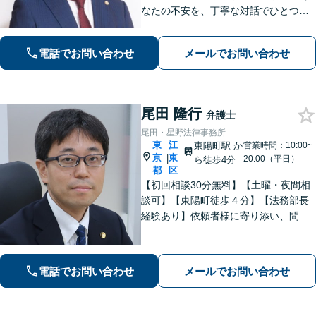
なたの不安を、丁寧な対話でひとつず
つ紐解きます！迅速なレスポンスとご
要望に合わせた柔軟な対応を徹底。納
電話でお問い合わせ
メールでお問い合わせ
得して次の一歩を踏み出せるよう全力
で寄り添います。【弁護士直通・LINE
相談可】
尾田 隆行
弁護士
尾田・星野法律事務所
東
江
東陽町駅
か
営業時間：10:00~
京
東
|
20:00（平日）
ら徒歩4分
都
区
【初回相談30分無料】【土曜・夜間相
談可】【東陽町徒歩４分】【法務部長
経験あり】依頼者様に寄り添い、問題
の解決に向けて、誠実な対応を心がけ
ています。相続・離婚・男女問題・労
働・刑事・債権回収・借金・企業法務
電話でお問い合わせ
メールでお問い合わせ
などお困りの際はどうぞご相談くださ
い。