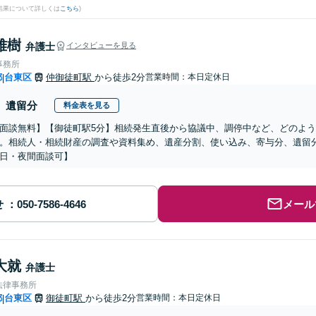
結果について詳しくは
こちら
)
雅樹
弁護士
インタビューを見る
事務所
都
台東区
仲御徒町駅
から徒歩2分
営業時間：本日定休日
|
遺留分
料金表を見る
面談無料】【御徒町駅5分】相続発生直後から協議中、調停中など、どのよ
。相続人・相続財産の調査や資料集め、遺産分割、使い込み、寄与分、遺留
日・夜間面談可】
せ
メール
大就
弁護士
法律事務所
都
台東区
御徒町駅
から徒歩2分
営業時間：本日定休日
|