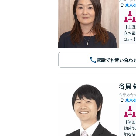
東京
【上野
立ち最
ほか【
電話でお問い合わ
谷貝 
台東総合
東京
【初回
効確認
切な解