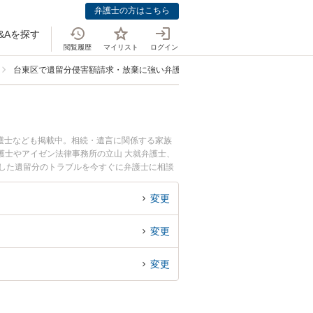
弁護士の方はこちら
&Aを探す
閲覧履歴
マイリスト
ログイン
台東区で遺留分侵害額請求・放棄に強い弁護士
護士なども掲載中。相続・遺言に関係する家族
護士やアイゼン法律事務所の立山 大就弁護士、
生した遺留分のトラブルを今すぐに弁護士に相談
弁護士に相談予約したい』などでお困りの相談者
変更
変更
変更