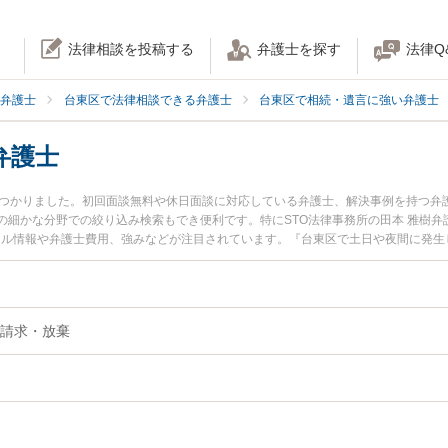
法律相談を投稿する
弁護士を探す
法律Q
弁護士
台東区で法律相談できる弁護士
台東区で相続・遺言に強い弁護士
弁護士
見つかりました。初回面談無料や休日面談に対応している弁護士、解決事例を持つ弁
細かな分野での絞り込み検索もでき便利です。特にSTO法律事務所の田本 雅樹弁
ィール情報や弁護士費用、強みなどが注目されています。『台東区で土日や夜間に発
近くの弁護士を検索したい』『初回相談無料で遺留分を法律相談できる台東区内の
請求・放棄