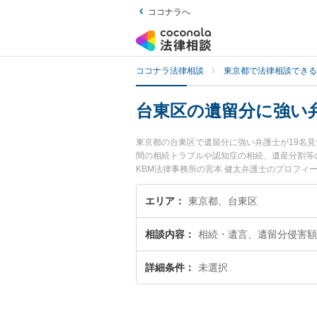
ココナラへ
ココナラ法律相談
東京都で法律相談できる
台東区の遺留分に強い
東京都の台東区で遺留分に強い弁護士が19名
間の相続トラブルや認知症の相続、遺産分割等の
KBM法律事務所の宮本 健太弁護士のプロフ
したい』『遺留分のトラブル解決の実績豊富な
さんにおすすめです。
エリア
東京都、台東区
相談内容
相続・遺言、遺留分侵害額
詳細条件
未選択