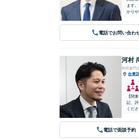
ます。
かりや
電話でお問い合わ
河村 
和田倉門
台東
【関東
記、評
くださ
電話で面談予約