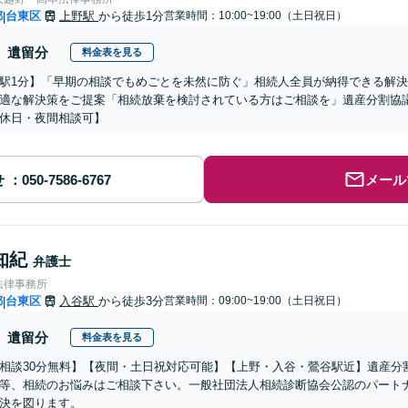
都
台東区
上野駅
から徒歩1分
営業時間：10:00~19:00（土日祝日）
|
遺留分
料金表を見る
駅1分】「早期の相談でもめごとを未然に防ぐ」相続人全員が納得できる解
適な解決策をご提案「相続放棄を検討されている方はご相談を」遺産分割協
休日・夜間相談可】
せ
メール
知紀
弁護士
法律事務所
都
台東区
入谷駅
から徒歩3分
営業時間：09:00~19:00（土日祝日）
|
遺留分
料金表を見る
相談30分無料】【夜間・土日祝対応可能】【上野・入谷・鶯谷駅近】遺産分
等、相続のお悩みはご相談下さい。一般社団法人相続診断協会公認のパート
決を図ります。