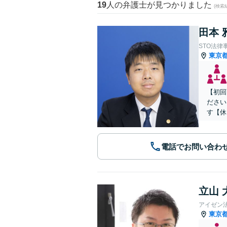
19
人の弁護士が見つかりました
(検索
田本 
STO法律
東京
【初回
ださい
す【休
電話でお問い合わ
立山 
アイゼン
東京