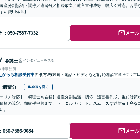
遺産分割協議・調停／遺留分／相続放棄／遺言書作成等、幅広く対応。苦手
すい費用体系】
せ
メール
尚
弁護士
インタビューを見る
法律事務所
区
からも相談受付中
面談方法(対面・電話・ビデオなど)は応相談
営業時間：本
遺留分
料金表を見る
エリア対応】【税理士も在籍】遺産分割協議・調停、遺言書作成、生前対策
価額の算定、相続税申告まで、トータルサポート。スムーズな返信＆丁寧な
い。
メール