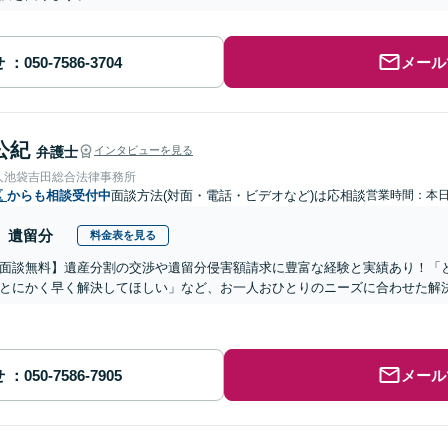
せ
メール
公紀
弁護士
インタビューを見る
人池袋吉田総合法律事務所
区
からも相談受付中
面談方法(対面・電話・ビデオなど)は応相談
営業時間：本
遺留分
料金表を見る
面談無料】遺産分割の交渉や遺留分侵害額請求に豊富な経験と実績あり！「
とにかく早く解決してほしい」など、お一人おひとりのニーズに合わせた解決
せ
メール