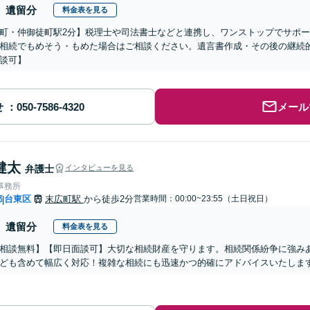
遺留分
料金表を見る
町・仲御徒町駅2分】税理士や司法書士などと連携し、ワンストップでサポ
相続でもめそう・もめた場合はご相談ください。遺言書作成・その後の継続
談可】
せ
メール
健太
弁護士
インタビューを見る
事務所
都
台東区
末広町駅
から徒歩2分
営業時間：00:00~23:55（土日祝日）
|
遺留分
料金表を見る
相談無料】【即日面談可】大切な相続財産を守ります。相続関係紛争に強み
ども含めて幅広く対応！複雑な相続にも迅速かつ的確にアドバイスいたしま