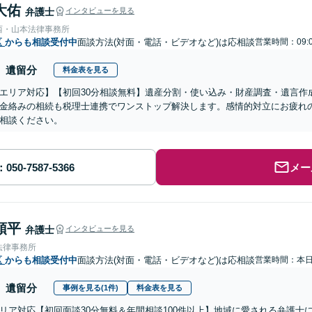
大佑
弁護士
インタビューを見る
西・山本法律事務所
区
からも相談受付中
面談方法(対面・電話・ビデオなど)は応相談
営業時間：09:
遺留分
料金表を見る
エリア対応】【初回30分相談無料】遺産分割・使い込み・財産調査・遺言作
金絡みの相続も税理士連携でワンストップ解決します。感情的対立にお疲れ
相談ください。
メー
頌平
弁護士
インタビューを見る
法律事務所
区
からも相談受付中
面談方法(対面・電話・ビデオなど)は応相談
営業時間：本
遺留分
事例を見る(1件)
料金表を見る
リア対応【初回面談30分無料＆年間相談100件以上】地域に愛される弁護士