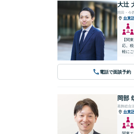
大辻 
岡田・今
台東
【関東
応。税
軽にご
電話で面談予約
岡部 
葛飾総合
台東
関東エ