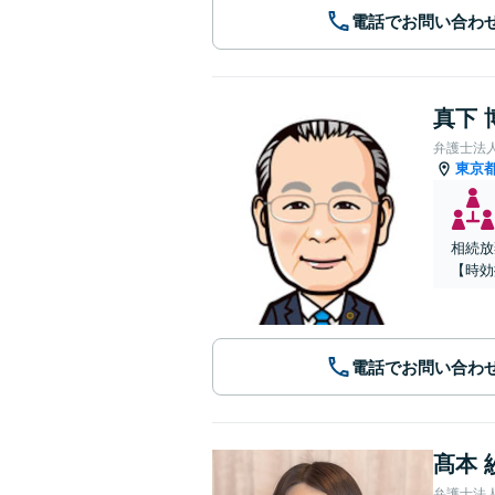
電話でお問い合わ
真下 
弁護士法
東京
相続放
【時効
電話でお問い合わ
髙本 
弁護士法