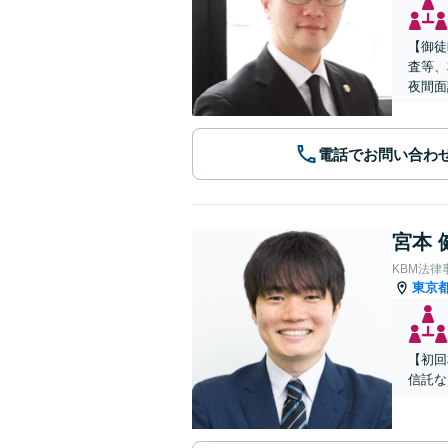
【御徒
査等、
夜間面
電話でお問い合わ
宮本 
KBM法律
東京
【初回
信託な