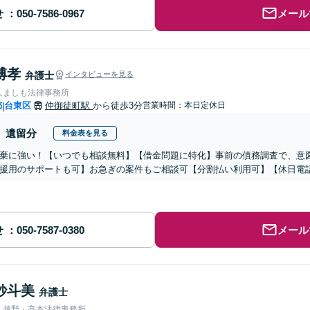
せ
メール
博孝
弁護士
インタビューを見る
人ましも法律事務所
都
台東区
仲御徒町駅
から徒歩3分
営業時間：本日定休日
|
遺留分
料金表を見る
棄に強い！【いつでも相談無料】【借金問題に特化】事前の債務調査で、意
援用のサポートも可】お急ぎの案件もご相談可【分割払い利用可】【休日電
せ
メール
紗斗美
弁護士
人越野・髙本法律事務所