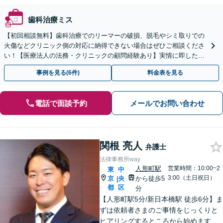
歯科治療ミス
【初回相談無料】歯科治療でのリーマーの破損、脱毛やシミ取りでの
火傷などクリニック側の対応に納得できない場合はぜひご相談くださ
い！【医療法人の法務・クリニックの顧問経験あり】実情に即したア
ドバイスで、納得のできるトラブルの解決を目指します。
事例を見る(6件)
料金表を見る
電話で面談予約
メールでお問い合わせ
関根 亮人
弁護士
法律事務所way
人形町駅
営業時間：10:00~2
東
中
3:00（土日祝日）
京
央
から徒歩5
|
都
区
分
【人形町駅5分/新日本橋駅 徒歩6分】ま
ずは依頼者さまのご事情をじっくりと
ヒアリングするところから始めます。