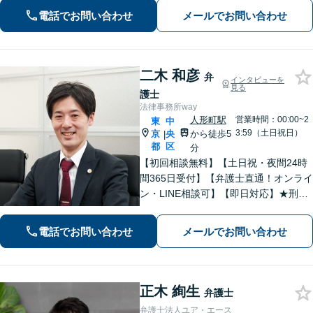
可能】依頼者一人一人に対して、丁寧
電話でお問い合わせ
メールでお問い合わせ
な対応をさせて頂いております。【分
割／後払い対応】
二木 和彦
弁
インタビューを
見る
護士
法律事務所way
人形町駅
営業時間：00:00~2
東
中
3:59（土日祝日）
京
央
から徒歩5
|
都
区
分
【初回相談無料】【土日祝・夜間24時
間365日受付】【弁護士直通！オンライ
ン・LINE相談可】【即日対応】★刑事
事件★離婚・男女問題★相続★不動産
★債務整理に精通！お任せください！
電話でお問い合わせ
メールでお問い合わせ
あなたを全力サポートいたします【人
形町駅徒歩5分】
正木 絢生
弁護士
弁護士法人ユア・エース