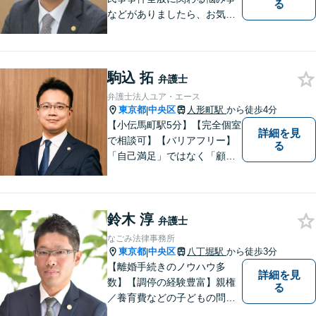
る
などがありましたら、お気軽
にご相談ください。
駒込 拓
弁護士
弁護士法人ユア・エース
東京都
中央区
人形町駅
から徒歩4分
|
【小伝馬町駅5分】【完全個室
詳細を見
で相談可】【バリアフリー】
る
「自己満足」ではなく「顧客
満足」が得られたかどうかを
大切にしています。一人一人
の依頼者に寄り添い、依頼者
鈴木 淳
が本当に求める最高の結果に
弁護士
こだわり続けたいと考えてお
なごみ法律事務所
ります。 お気軽にご相談くだ
東京都
中央区
八丁堀駅
から徒歩3分
|
さい。
【離婚手続きのノウハウ多
詳細を見
数】【調停の経験豊富】親権
る
／養育費などの子どもの問題
にも対応【顧問契約実績多