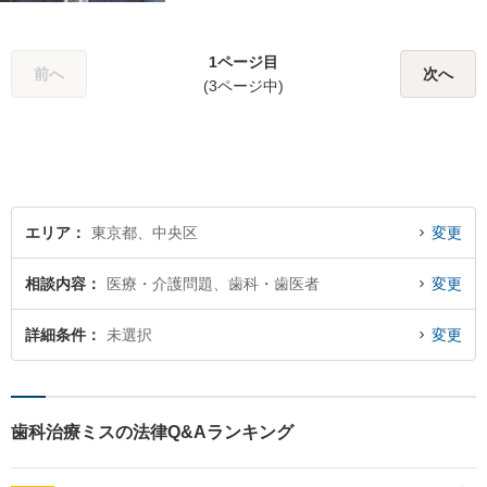
数】LINEでいつでもすぐに相
談可能。一人ひとりのお悩み
1ページ目
に真摯に向き合い最後までサ
前へ
次へ
(3ページ中)
ポート。性別・年齢問わず、
お気軽にご相談ください【八
丁堀駅徒歩2分】
エリア
東京都、中央区
変更
相談内容
医療・介護問題、歯科・歯医者
変更
詳細条件
未選択
変更
歯科治療ミスの法律Q&Aランキング