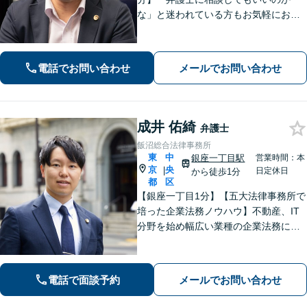
な」と迷われている方もお気軽にお問
い合わせください。依頼者さまの抱え
ていらっしゃる不安やご希望を丁寧に
お伺いいたします。
電話でお問い合わせ
メールでお問い合わせ
成井 佑綺
弁護士
飯沼総合法律事務所
東
中
銀座一丁目駅
営業時間：本
京
央
|
日定休日
から徒歩1分
都
区
【銀座一丁目1分】【五大法律事務所で
培った企業法務ノウハウ】不動産、IT
分野を始め幅広い業種の企業法務に対
応いたします。契約書チェック等の予
防法務、債権回収、紛争・訴訟対応な
ど、お困りごとはお任せください。
電話で面談予約
メールでお問い合わせ
【法人は初回相談無料】【土日祝対応
可】