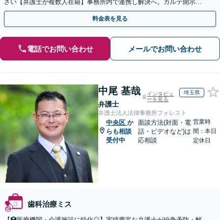
さい【弁護士が複数人在籍】事務所内で連携し解決へ。カルテ開示や
返金・賠償請求をサポートいたします【休日夜間面談可】
料金表を見る
電話でお問い合わせ
メールでお問い合わせ
中尾 基哉
埼玉県
インタビュ
ーを見る
弁護士
弁護士法人法律事務所フォレスト
営業時
中央区
か
面談方法(対面・電
らも相談
話・ビデオなど)は
間：本日
受付中
応相談
定休日
歯科治療ミス
【🏥医療機関・介護施設に特化◎】実績豊富な弁護士が紛争予防・解