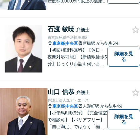
産総額3,000万円以上の遺産分
割はお任せください」もめが
ちな都内の不動産に関する遺
産分割協議は、ぜひご相談を
石渡 敏暁
【不動産取引に関するトラブ
弁護士
ル・宅建業法の問題等】単発
東京銀座総合法律事務所
のご依頼もご相談ください
東京都
中央区
新橋駅
から徒歩5分
|
【初回相談料無料】【休日・
詳細を見
夜間対応可能】【新橋駅徒歩5
る
分】じっくりお話を伺いま
す。こんなこと聞いてもいい
の？と思うことでもお気軽に
ご相談ください。
山口 信恭
弁護士
弁護士法人ユア・エース
東京都
中央区
人形町駅
から徒歩4分
|
【小伝馬町駅5分】【完全個室
詳細を見
で相談可】【バリアフリー】
る
「自己満足」ではなく「顧客
満足」が得られたかどうかを