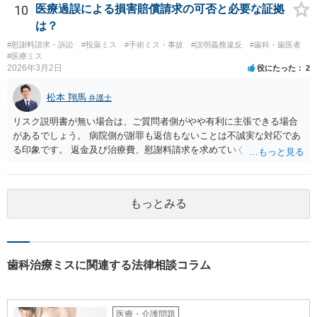
う見ているんでしょうかね。 歯科医の資格を持ってる弁護士もいます
10
医療過誤による損害賠償請求の可否と必要な証拠
ね。 そのような弁護士を探すのもいいと思いますね。
は？
#慰謝料請求・訴訟
#投薬ミス
#手術ミス・事故
#説明義務違反
#歯科・歯医者
#医療ミス
2026年3月2日
役にたった
2
松本 翔馬
弁護士
リスク説明書が無い場合は、ご質問者側がやや有利に主張できる場合
があるでしょう。 病院側が謝罪も返信もないことは不誠実な対応であ
る印象です。 返金及び治療費、慰謝料請求を求めていくことになるか
と思います。 ご自身で内容証明を出すこともあり得ますが、弁護士が
代理人として病院側との交渉窓口となることも方法の一つです。 ご自
身で内容証明を出される場合、書面にご質問者の不利になる事情を記
もっとみる
載した場合はそれ以降の交渉ハードルが上がってしまうため慎重に検
討されるとよいでしょう。
歯科治療ミスに関連する法律相談コラム
医療・介護問題