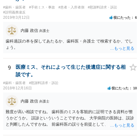
#歯科・歯医者
#手術ミス・事故
#患者・入所者側
#慰謝料請求・訴訟
#説明義務違反
2019年3月12日
役にたった
6
内藤 政信
弁護士
歯科過誤の本を探してあたるか、歯科医・弁護士 で検索するか、でし
ょう。
9
医療ミス、それによって生じた後遺症に関する相
談です。
#歯科・歯医者
#慰謝料請求・訴訟
2018年12月16日
役にたった
10
内藤 政信
弁護士
難度が高い相談ですね。 歯科医のミスを客観的に証明できる資料が整
うかどうか。 誤診といういうことですかね。 大学病院の医師は、誤診
と判断したんですかね。 前歯科医の誤りを前提として、 その医師はど
のように判断し、治療計画を立てたんでしょうかね。 現在の症状は、
前医師の診断の誤りに起因するものかどうか、 大学病院の医師は、ど