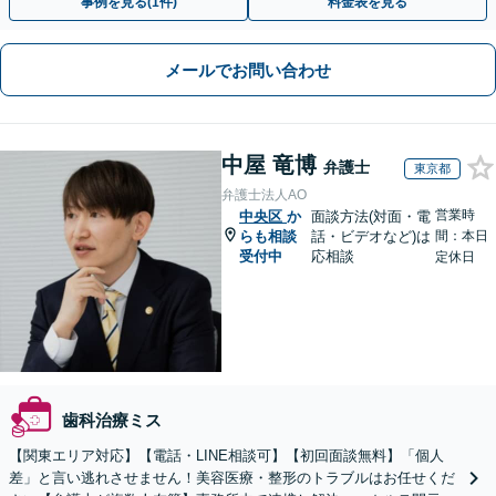
事例を見る(1件)
料金表を見る
メールでお問い合わせ
中屋 竜博
弁護士
東京都
弁護士法人AO
営業時
中央区
か
面談方法(対面・電
らも相談
話・ビデオなど)は
間：本日
受付中
応相談
定休日
歯科治療ミス
【関東エリア対応】【電話・LINE相談可】【初回面談無料】「個人
差」と言い逃れさせません！美容医療・整形のトラブルはお任せくだ