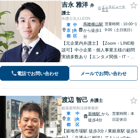
吉永 雅洋
弁
インタビューを
見る
護士
弁護士法人LEON
馬喰横山駅
営業時間：10:00~1
東
中
9:00（土日祝日）
京
央
から徒歩1
|
都
区
分
【元企業内弁護士】【Zoom・LINE相
談可】中小企業・個人事業主様の顧問
実績多数あり【エンタメ関係・IT・知
的財産権に精通】ネットの誹謗中傷／
著作権侵害などは早期相談を！信頼関
電話でお問い合わせ
メールでお問い合わせ
係を大切に、迅速かつ誠実に対応【初
回相談30分無料│柔軟な費用体系】
渡辺 智己
弁護士
銀座新明和法律事務所
東
中
新橋駅
から
営業時間：本
京
央
|
日定休日
徒歩4分
都
区
【築地市場駅 徒歩3分 / 東銀座駅 徒歩5
分】「弁護士に相談してもいいのか