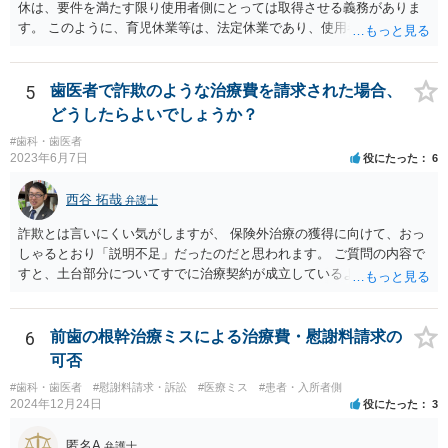
休は、要件を満たす限り使用者側にとっては取得させる義務がありま
す。 このように、育児休業等は、法定休業であり、使用者側で任意に
設けられる休暇制度とは異なります。 小さな個人歯科医院だからとい
って、産休・育休を認めないということはできません。 ただし、残念
ながら実際には、妊娠・出産をしたら退職する慣行の事業者はありま
5
歯医者で詐欺のような治療費を請求された場合、
す。 しかし、このような慣行となっていること自体が、均等法９条１
どうしたらよいでしょうか？
項に違反します。 均等法違反は行政指導の対象となり、事業者が是正
#歯科・歯医者
勧告に従わない場合には企業名が公表される可能性もあります。 実際
2023年6月7日
役にたった
6
に小さな医院で公表までいったケースがありますが、かなり稀なケー
スと言えます。 また、産休・育休を理由とした解雇は無効であり、損
西谷 拓哉
弁護士
害賠償請求の対象にもなります。 実際にどのようなアクションを取る
かは、職場での人間関係など気になる点があると思いますが、弁護士
詐欺とは言いにくい気がしますが、 保険外治療の獲得に向けて、おっ
か労基署へ一度ご相談いただくと安心だと思います。 均等法 （婚姻、
しゃるとおり「説明不足」だったのだと思われます。 ご質問の内容で
妊娠、出産等を理由とする不利益取扱いの禁止等） 第九条 事業主
すと、土台部分についてすでに治療契約が成立しているように思われ
は、女性労働者が婚姻し、妊娠し、又は出産したことを退職理由とし
ますが、 治療契約を取消すことができれば、５万円の支払義務を消滅
て予定する定めをしてはならない。 ２ 事業主は、女性労働者が婚姻
させることができます。 消費者契約法は、いくつか取消の類型を定め
したことを理由として、解雇してはならない。 ３ 事業主は、その雇
ています。 いくつか該当しそうな取消権をご参考までのせます。 ①土
6
前歯の根幹治療ミスによる治療費・慰謝料請求の
用する女性労働者が妊娠したこと、出産したこと、労働基準法（昭和
台と被せ物の治療は通常同じ歯科で行いますので、被せ物の治療費が
可否
二十二年法律第四十九号）第六十五条第一項の規定による休業を請求
４０万円もかかるというのは 治療費という重要な事項について、不利
し、又は同項若しくは同条第二項の規定による休業をしたことその他
#歯科・歯医者
#慰謝料請求・訴訟
#医療ミス
#患者・入所者側
益なる事実の不告知があった認められると考えられます。 そのため、
2024年12月24日
役にたった
3
の妊娠又は出産に関する事由であつて厚生労働省令で定めるものを理
４０万円もかかるとは夢にも思わなかったという事情があれば、不利
由として、当該女性労働者に対して解雇その他不利益な取扱いをして
益事実の不告知を理由とした取消権を主張することが出来る可能性が
匿名A
はならない。 ４ 妊娠中の女性労働者及び出産後一年を経過しない女
弁護士