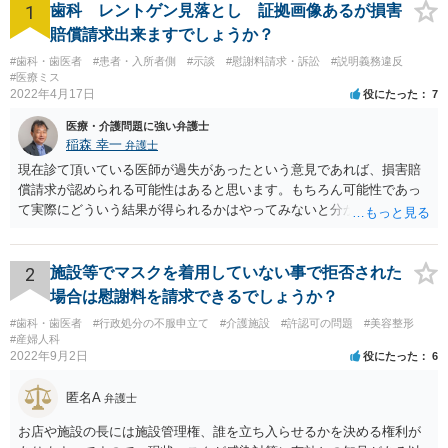
1
歯科 レントゲン見落とし 証拠画像あるが損害
賠償請求出来ますでしょうか？
#歯科・歯医者
#患者・入所者側
#示談
#慰謝料請求・訴訟
#説明義務違反
#医療ミス
2022年4月17日
役にたった
7
医療・介護問題に強い弁護士
稲森 幸一
弁護士
現在診て頂いている医師が過失があったという意見であれば、損害賠
償請求が認められる可能性はあると思います。もちろん可能性であっ
て実際にどういう結果が得られるかはやってみないと分かりません
が。 損害としては、その過失によって生じた症状の治療にかかった治
療費や精神的苦痛を受けた分の慰謝料や仕事に影響があれば休業損害
などが考えられます。 頑張ってください。
2
施設等でマスクを着用していない事で拒否された
場合は慰謝料を請求できるでしょうか？
#歯科・歯医者
#行政処分の不服申立て
#介護施設
#許認可の問題
#美容整形
#産婦人科
2022年9月2日
役にたった
6
匿名A
弁護士
お店や施設の長には施設管理権、誰を立ち入らせるかを決める権利が