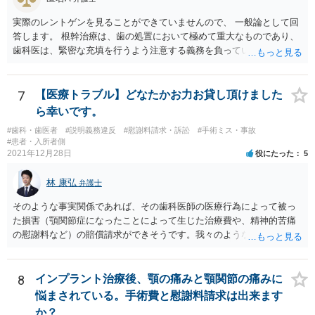
あります（消費者契約法４条２項）。 ②また、保険外治療の必要性に
性労働者に対してなされた解雇は、無効とする。ただし、事業主が当
ついて虚偽の説明があったのであれば、不実告知取消ということも考
実際のレントゲンを見ることができていませんので、 一般論として回
該解雇が前項に規定する事由を理由とする解雇でないことを証明した
えられます（消費者契約法４条１項１号）。 ③そのほか、歯科治療
答します。 根幹治療は、歯の処置において極めて重大なものであり、
ときは、この限りでない。
中、抗らうことが困難な状態で保険外治療の勧誘をされたということ
歯科医は、緊密な充填を行うよう注意する義務を負っていると考えら
であれば、最近（令和５年６月１日）施行されたばかりですが、 退去
れます。 （同趣旨の判示をした裁判例として、東京地裁平20(ワ)30392
困難場所（たとえば、待合から診察台へ）に同行された上で困惑して
号事件） 当該義務に違反した場合、診療契約の不履行又は不法行為に
契約したという類型の取消権（改正消費者契約法４条３項３号）も使
基づく損害賠償請求の可能性が生じます。 慰謝料に関しては、通院慰
7
【医療トラブル】どなたかお力お貸し頂けました
える可能性があります。 一旦、書面で消費者契約法に基づく取消権を
謝料といった形での請求になろうかと思います。
ら幸いです。
行使するので払えないという 通知をして様子をみるのも手かと思いま
す。 その他、消費生活センターに相談して、間に入ってもらうことも
#歯科・歯医者
#説明義務違反
#慰謝料請求・訴訟
#手術ミス・事故
#患者・入所者側
手かもしれません。
2021年12月28日
役にたった
5
林 康弘
弁護士
そのような事実関係であれば、その歯科医師の医療行為によって被っ
た損害（顎関節症になったことによって生じた治療費や、精神的苦痛
の慰謝料など）の賠償請求ができそうです。我々のような弁護士に依
頼した上で、その歯科でのカルテ等の医療記録の取得や、後医（Ｂ歯
科）の先生の協力等を得ることも必要だと思います。
8
インプラント治療後、顎の痛みと顎関節の痛みに
悩まされている。手術費と慰謝料請求は出来ます
か？