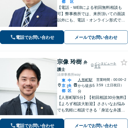
都
区
【電話・WEBによる初回無料相談も
可】弊事務所では、来所頂いての面談
以外にも、電話・オンライン形式での
初回無料相談も実施中。すぐに弁護士
にご相談頂くことで、今のご不安が和
電話でお問い合わせ
メールでお問い合わせ
らぐとともに、問題解決のために前に
進むことができます。
宗像 玲樹
弁
インタビューを
見る
護士
法律事務所way
人形町駅
営業時間：00:00~2
東
中
3:59（土日祝日）
京
央
から徒歩5
|
都
区
分
【人形町駅5分】【初回相談30分無料】
【よろず相談大歓迎】ささいなお悩み
でも気軽に相談できる「身近な弁護
士」を目指しています。依頼者さまの
お悩みに親身に寄り添い、明るい未来
電話でお問い合わせ
メールでお問い合わせ