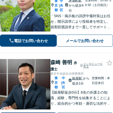
茅場町駅
営業時間：10:00~2
東
中
0:30（土日祝日）
京
央
から徒歩4
|
都
区
分
「SNS・掲示板の誹謗中傷対策はお任
せ」開示請求により投稿者を特定し、
損害賠償請求まで一貫してサポート
「ベンチャー企業の成長を支える弁護
士：法的に難しい問題でも尽力」【初
電話でお問い合わせ
メールでお問い合わせ
回相談60分無料】【弁護士直通電話相
談可】【来所一切不要】【夜間・休日
面談可】
森崎 善明
弁
インタビューを
見る
護士
東京中央総合法律事務所
東
中
銀座駅
から
営業時間：本
京
央
|
日定休日
徒歩1分
都
区
【銀座駅徒歩0分】8名の弁護士の知
識，経験，専門性を結集することによ
り，総合的かつ有効・適切な法的サー
ビスをご提供【当日／夜間／休日対応