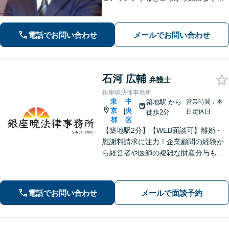
ニーズや案件の事情に応じ、当該事案
に適したアレンジをいたします。共に
歩み、解決までの道を拓きましょう。
電話でお問い合わせ
メールでお問い合わせ
石河 広輔
弁護士
銀座暁法律事務所
東
中
築地駅
から
営業時間：本
京
央
|
日定休日
徒歩2分
都
区
【築地駅2分】【WEB面談可】離婚・
慰謝料請求に注力！企業顧問の経験か
ら経営者や医師の複雑な財産分与も対
応可能です。お気持ちに寄り添いつ
つ、事実と法律に基づき有利な解決へ
導きます。話しやすい事務所を目指し
電話でお問い合わせ
メールで面談予約
ております。まずは気軽にご相談くだ
さい。