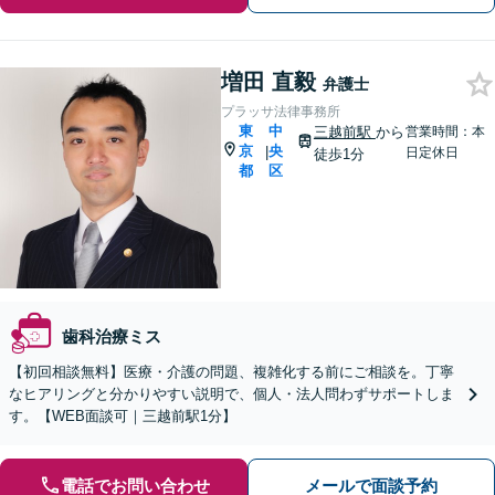
増田 直毅
弁護士
プラッサ法律事務所
東
中
三越前駅
から
営業時間：本
京
央
|
日定休日
徒歩1分
都
区
歯科治療ミス
【初回相談無料】医療・介護の問題、複雑化する前にご相談を。丁寧
なヒアリングと分かりやすい説明で、個人・法人問わずサポートしま
す。【WEB面談可｜三越前駅1分】
電話でお問い合わせ
メールで面談予約