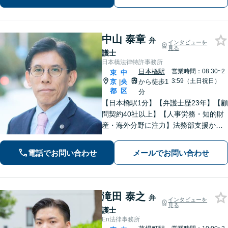
を歩めるように精一杯サポートいたし
ます。【電話相談対応】【休日・夜間
対応】
中山 泰章
弁
インタビューを
見る
護士
日本橋法律特許事務所
日本橋駅
営業時間：08:30~2
東
中
3:59（土日祝日）
京
央
から徒歩1
|
都
区
分
【日本橋駅1分】【弁護士歴23年】【顧
問契約40社以上】【人事労務・知的財
産・海外分野に注力】法務部支援から
個別案件まで，さまざまなニーズにお
応えします。上場企業から中小企業ま
電話でお問い合わせ
メールでお問い合わせ
で幅広く対応「予防法務も重視し，ク
ライアントファーストで全力サポー
ト」
滝田 泰之
弁
インタビューを
見る
護士
En法律事務所