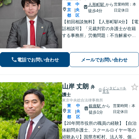
東
中
人形町駅
から
営業時間：本
京
央
|
日定休日
徒歩4分
都
区
【初回相談無料】【人形町駅4分】【電
話相談可】「元裁判官の弁護士が在籍
する事務所」労働問題：不当解雇や未
払い残業代、職場でのハラスメントな
ど様々な労働問題の取り扱い実績あり
「交通事故：重度の後遺障害や異議申
電話でお問い合わせ
メールでお問い合わせ
し立てもお任せください」
山岸 丈朗
弁
インタビューを
見る
護士
東京中央総合法律事務所
東
中
銀座駅
から
営業時間：本
京
央
|
日定休日
徒歩1分
都
区
【20年間市役所の職員の経験】【自治
体顧問弁護士、スクールロイヤー等の
経験あり】国県市町村、法人等、個人