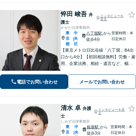
悴田 峻吾
弁
インタビューを
見る
護士
かせだ法律事務所
東
中
八丁堀駅
から
営業時間：本
京
央
|
日定休日
徒歩4分
都
区
【東京メトロ日比谷線「八丁堀」B4出
口から4分】【初回相談無料】労働・雇
用、企業法務、相続・遺言など、幅広
く対応しています。法律の力で困って
いる方の力になりたいと思い、弁護士
電話でお問い合わせ
メールでお問い合わせ
になりました。お気軽にご相談くださ
い。【電話相談可】【休日面談可】
清水 卓
弁護
インタビューを見
る
士
しみず法律事務所
東
中
銀座駅
から
営業時間：本
京
央
|
日定休日
徒歩3分