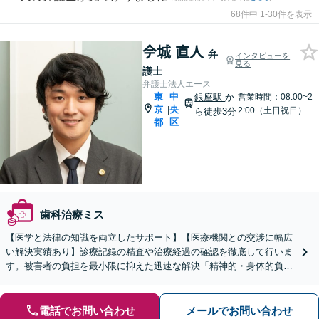
68件中 1-30件を表示
𫝆城 直人
弁
インタビューを
見る
護士
弁護士法人エース
東
中
銀座駅
か
営業時間：08:00~2
京
央
|
2:00（土日祝日）
ら徒歩3分
都
区
歯科治療ミス
【医学と法律の知識を両立したサポート】【医療機関との交渉に幅広
い解決実績あり】診療記録の精査や治療経過の確認を徹底して行いま
す。被害者の負担を最小限に抑えた迅速な解決「精神的・身体的負担
に苦しむ患者さまとご家族の心情に深く寄り添います」
電話でお問い合わせ
メールでお問い合わせ