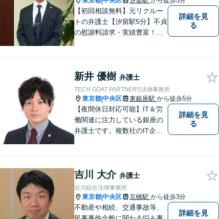
東京都
中央区
汐留駅
から徒歩5分
|
【初回相談無料】元リクルー
詳細を見
トの弁護士【汐留駅5分】不貞
る
の慰謝料請求・実績豊富！交
渉はすべてお任せ【不動産】
元不動産広告会社出身だから
強い【交通事故】多数のセミ
新井 優樹
ナー実績【企業法務】ベンチ
弁護士
ャーを支援【休日・夜間対
TECH GOAT PARTNERS法律事務所
応】
東京都
中央区
東銀座駅
から徒歩5分
|
【夜間休日対応可能】IT＆労
詳細を見
働関連に注力している銀座の
る
弁護士です。複数社のIT企業
の顧問弁護士を務めていま
す。
吉川 大介
弁護士
吉川綜合法律事務所
東京都
中央区
京橋駅
から徒歩3分
|
不動産や相続、交通事故等、
詳細を見
民事事件全般に関わる悩み事