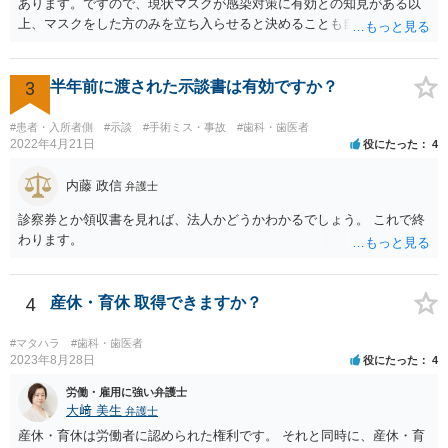
あります。ですので、現状マスクが感染対策に有効との知見がある以
上、マスクをした方のみを立ち入らせると決めることも自由であり、
不当な差別には当たらないと考えられます。 これが公衆浴場や旅館業
など公益的な側面のある業種ですと、公衆浴場法など各種業法で定め
られた理由以外での利用拒否は禁止されていますし、公の施設でもマ
3
半年前に渡された示談書は有効ですか？
スクなしだけでの利用拒否は問題となりえますが、民間のお店に対し
ては慰謝料の請求は認められないと考えられます。
#患者・入所者側
#示談
#手術ミス・事故
#歯科・歯医者
2022年4月21日
役にたった
4
内藤 政信
弁護士
診察券とか領収書を見れば、法人かどうかわかるでしょう。 これで終
わります。
4
産休・育休 取得できますか？
#マタハラ
#歯科・歯医者
2023年8月28日
役にたった
4
労働・雇用に強い弁護士
大﨑 美生
弁護士
産休・育休は労働者に認められた権利です。 それと同時に、産休・育