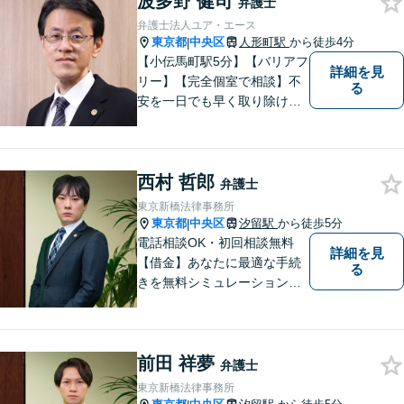
波多野 健司
弁護士
弁護士法人ユア・エース
東京都
中央区
人形町駅
から徒歩4分
|
【小伝馬町駅5分】【バリアフ
詳細を見
リー】【完全個室で相談】不
る
安を一日でも早く取り除ける
よう、迅速な解決を目指して
います。一人一人の依頼者に
寄り添い、依頼者が本当に求
西村 哲郎
める最高の結果にこだわり続
弁護士
けたいと考えております。 お
東京新橋法律事務所
気軽にご相談ください。
東京都
中央区
汐留駅
から徒歩5分
|
電話相談OK・初回相談無料
詳細を見
【借金】あなたに最適な手続
る
きを無料シミュレーション
【今すぐ催促をストップ】詐
欺・消費者問題や交通事故の
解決実績も豊富 【秘密厳守／
前田 祥夢
完全個室】夜間や休日のご相
弁護士
談に対応可能
東京新橋法律事務所