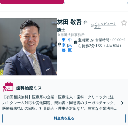
林田 敬吾
弁
インタビューを
見る
護士
玄界灘法律事務所
東
中
宝町駅
か
営業時間：09:00~2
京
央
|
1:00（土日祝日）
ら徒歩2分
都
区
歯科治療ミス
【初回相談無料】医療系の企業・医療法人・歯科・クリニックに注
力！クレーム対応や労働問題、契約書・同意書のリーガルチェック、
医療費未払いの回収、社員総会・理事会対応など。豊富な企業法務の
経験を活かし、安定した病院経営を法的側面よりサポート。
料金表を見る