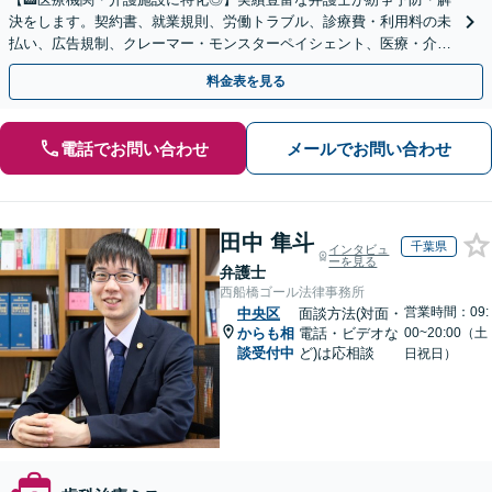
決をします。契約書、就業規則、労働トラブル、診療費・利用料の未
払い、広告規制、クレーマー・モンスターペイシェント、医療・介護
事故などに対応【顧問契約あり】
料金表を見る
電話でお問い合わせ
メールでお問い合わせ
田中 隼斗
千葉県
インタビュ
ーを見る
弁護士
西船橋ゴール法律事務所
営業時間：09:
中央区
面談方法(対面・
からも相
電話・ビデオな
00~20:00（土
談受付中
ど)は応相談
日祝日）