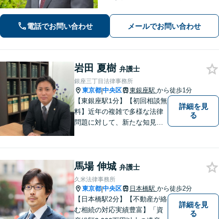
に対して、行政法務、学校法務を含
む、幅広い分野に関するご相談、ご依
電話でお問い合わせ
メールでお問い合わせ
頼を受け、各種の法的支援を行ってい
ます。まずはご相談下さい。【WEB面
談可】
岩田 夏樹
弁護士
銀座三丁目法律事務所
東京都
中央区
東銀座駅
から徒歩1分
|
【東銀座駅1分】【初回相談無
詳細を見
料】近年の複雑で多様な法律
る
問題に対して、新たな知見を
蓄積しながら解決へと導きま
す。「根本的解決方法をご提
案すること」をモットーに尽
馬場 伸城
力いたします。【電話・メー
弁護士
ル相談可】
久米法律事務所
東京都
中央区
日本橋駅
から徒歩2分
|
【日本橋駅2分】【不動産が絡
詳細を見
む相続の対応実績豊富】「資
る