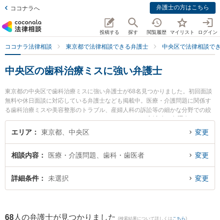
弁護士の方はこちら
ココナラへ
投稿する
探す
閲覧履歴
マイリスト
ログイン
ココナラ法律相談
東京都で法律相談できる弁護士
中央区で法律相談で
中央区の歯科治療ミスに強い弁護士
東京都の中央区で歯科治療ミスに強い弁護士が68名見つかりました。初回面談
無料や休日面談に対応している弁護士なども掲載中。医療・介護問題に関係す
る歯科治療ミスや美容整形のトラブル、産婦人科の訴訟等の細かな分野での絞
り込み検索もでき便利です。特に弁護士法人エースの𫝆城 直人弁護士やプラッ
サ法律事務所の増田 直毅弁護士、玄界灘法律事務所の林田 敬吾弁護士のプロフ
エリア
東京都、中央区
変更
ィール情報や弁護士費用、強みなどが注目されています。『中央区で土日や夜
間に発生した歯科治療ミスのトラブルを今すぐに弁護士に相談したい』『歯科
相談内容
医療・介護問題、歯科・歯医者
変更
治療ミスのトラブル解決の実績豊富な近くの弁護士を検索したい』『初回相談
無料で歯科治療ミスを法律相談できる中央区内の弁護士に相談予約したい』な
どでお困りの相談者さんにおすすめです。
詳細条件
未選択
変更
68
人の弁護士が見つかりました
(検索結果について詳しくは
こちら
)