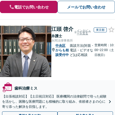
電話でお問い合わせ
メールでお問い合わせ
江頭 啓介
東京都
インタビュ
ーを見る
弁護士
永岡法律事務所
営業時間：10:
中央区
面談方法(対面・
からも相
電話・ビデオな
00~22:00（土
談受付中
ど)は応相談
日祝日）
歯科治療ミス
【出張相談対応】【土日祝日対応】 医療機関の法律顧問で培った経験
を活かし、困難な医療問題にも積極的に取り組み、依頼者さまの心に
寄り添った解決を目指します。