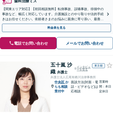
歯科治療ミス
【関東エリア対応】【初回相談無料】転倒事故、誤嚥事故、徘徊中の
事故など、幅広く対応しています。介護施設とのやり取りや法的手続
きはお任せください。依頼者さまのお悩みに親身に寄り添い、最善の
結果が得られるように尽力いたします。
料金表を見る
電話でお問い合わせ
メールでお問い合わせ
五十嵐 沙
東京都
インタビュ
ーを見る
織
弁護士
弁護士法人広尾有栖川法律事務所
営業時
中央区
か
面談方法(対面・電
らも相談
話・ビデオなど)は
間：本日
受付中
応相談
定休日