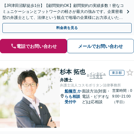
【JR津田沼駅徒歩1分】【顧問契約OK】顧問契約の実績多数！密なコ
ミュニケーションとフットワークの軽さが最大の強みです。企業密着
型の弁護士として、法律という観点で地場の企業様にお力添えいたし
ます【初回相談無料 】【着手金無料あり】
料金表を見る
電話でお問い合わせ
メールでお問い合わせ
杉本 拓也
東京都
インタビュ
ーを見る
弁護士
弁護士法人コスモポリタン法律事務所
営業時間：0
船橋市
か
面談方法(対面・
らも相談
電話・ビデオな
9:00~21:00
受付中
ど)は応相談
（平日）