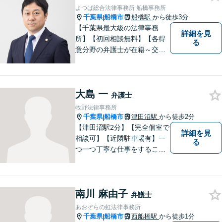
よつば総合法律事務所 船橋事務所
千葉県
船橋市
船橋駅
から徒歩3分
|
【千葉県最大級の法律事務
詳細を見
所】【初回相談無料】【各得
る
意分野の弁護士が在籍～交通
事故、労働災害、債務整理、
相続、企業法務、不動産】
【明確な費用】
大島 一
弁護士
牧野法律事務所
千葉県
船橋市
津田沼駅
から徒歩2分
|
【津田沼駅2分】【完全個室で
詳細を見
相談可】【近隣駐車場有】一
る
つ一つ丁寧な仕事をすること
を心がけて、活動しておりま
す。法的な問題でお困りの際
は、お一人で悩まず、ぜひ千
南川 麻由子
葉県船橋市の牧野法律事務所
弁護士
へお気軽にご相談下さい。
あおぞらの虹法律事務所
千葉県
船橋市
西船橋駅
から徒歩1分
|