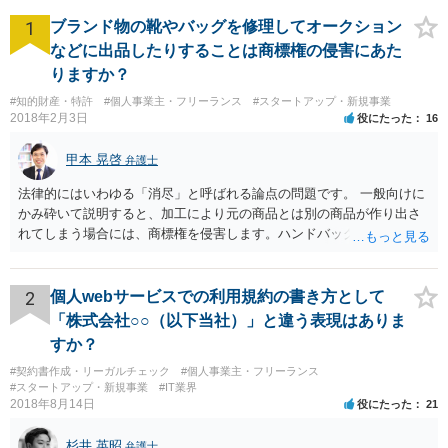
1
ブランド物の靴やバッグを修理してオークション
などに出品したりすることは商標権の侵害にあた
りますか？
#知的財産・特許
#個人事業主・フリーランス
#スタートアップ・新規事業
2018年2月3日
役にたった
16
甲本 晃啓
弁護士
法律的にはいわゆる「消尽」と呼ばれる論点の問題です。 一般向けに
かみ砕いて説明すると、加工により元の商品とは別の商品が作り出さ
れてしまう場合には、商標権を侵害します。ハンドバッグをポーチに
リメイクするなどの場合です。他方で、単なる性能や品質を維持する
ための加工（一般にいう修理）は、商標権を侵害しません。 商標権者
は、その商品を売ったときに対価を回収しているので、商標権は用い
2
個人webサービスでの利用規約の書き方として
尽くされている（用尽、消尽といいます。）と解釈されます。他方
「株式会社○○（以下当社）」と違う表現はありま
で、商標権者の預かり知らないところで、販売した商品から別の商品
すか？
（コピー品やリメイク品）が作りだされてしまうと、その商品が仮に
#契約書作成・リーガルチェック
#個人事業主・フリーランス
酷い品質であれば、商標権者のブランドイメージが傷ついてしまいま
#スタートアップ・新規事業
#IT業界
すし、その証商標権者にクレームが来てしまいますので、商標権を侵
2018年8月14日
役にたった
21
害します。その商品が流通すれば商標権（ロゴマーク等）に対する一
般消費者の信頼も害することになります。また、本来商標権者に入る
杉井 英昭
弁護士