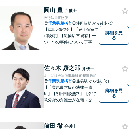
【明確な費用】
圓山 豊
弁護士
牧野法律事務所
千葉県
船橋市
津田沼駅
から徒歩2分
|
【津田沼駅2分】【完全個室で
詳細を見
相談可】【近隣駐車場有】一
る
つ一つの事件について丁寧に
取り組んでまいります。法的
な問題でお困りの際は、お一
人で悩まず、ぜひ千葉県船橋
佐々木 康之郎
市の牧野法律事務所へお気軽
弁護士
にご相談下さい。
よつば総合法律事務所 船橋事務所
千葉県
船橋市
船橋駅
から徒歩3分
|
【千葉県最大級の法律事務
詳細を見
所】【初回相談無料】【各得
る
意分野の弁護士が在籍～交通
事故、労働災害、債務整理、
相続、企業法務、不動産】
【明確な費用】
前田 徹
弁護士