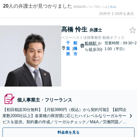
20
人の弁護士が見つかりました
(検索結果について詳しくは
こちら
)
20件中 1-20件を表示
髙橋 怜生
弁護士
ベリーベスト法律事務所 船橋オフィス
千
船
船橋駅
か
営業時間：09:30~2
葉
橋
|
1:00（平日）
ら徒歩3分
県
市
個人事業主・フリーランス
【初回相談30分無料】【月額3980円（税込）から契約可能】【顧問企
業数2000社以上】各業種の商習慣に応じたハイレベルなリーガルサー
ビスを提供。契約書の作成／リーガルチェック／M&A／労働問題／知
的財産等、お任せください【他士業連携可能】
料金表を見る