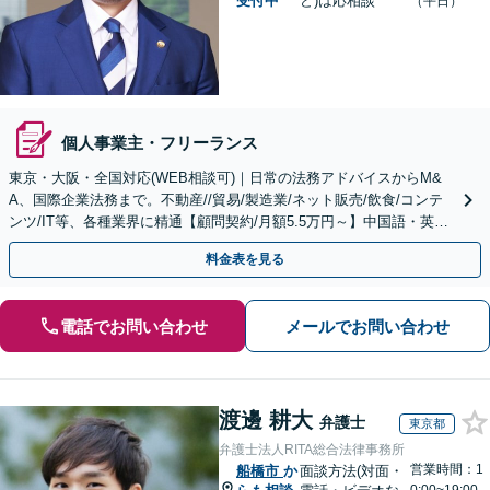
受付中
ど)は応相談
（平日）
個人事業主・フリーランス
東京・大阪・全国対応(WEB相談可)｜日常の法務アドバイスからM&
A、国際企業法務まで。不動産//貿易/製造業/ネット販売/飲食/コンテ
ンツ/IT等、各種業界に精通【顧問契約/月額5.5万円～】中国語・英
語・韓国語・ベトナム語・タイ語対応可
料金表を見る
電話でお問い合わせ
メールでお問い合わせ
渡邊 耕大
弁護士
東京都
弁護士法人RITA総合法律事務所
営業時間：1
船橋市
か
面談方法(対面・