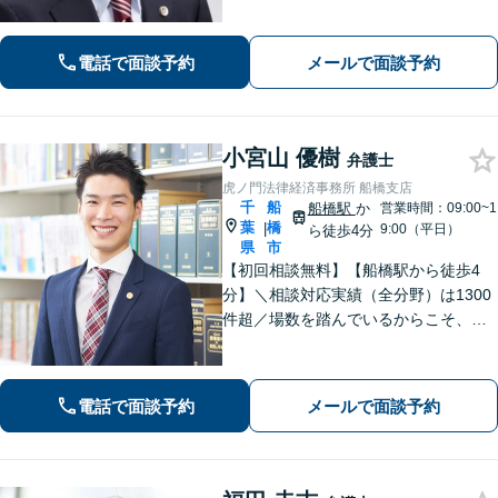
産について豊富な経験】地元密着で相
続・不動産問題も最後まできめ細かく
親身にサポートし解決へ。【企業勤め
電話で面談予約
メールで面談予約
経験有の弁護士】
小宮山 優樹
弁護士
虎ノ門法律経済事務所 船橋支店
千
船
船橋駅
か
営業時間：09:00~1
葉
橋
|
9:00（平日）
ら徒歩4分
県
市
【初回相談無料】【船橋駅から徒歩4
分】＼相談対応実績（全分野）は1300
件超／場数を踏んでいるからこそ、相
手方の主張を予測した先回りの対応が
でき、最善の解決へと導くことができ
ます。離婚問題・刑事事件・相続遺言
電話で面談予約
メールで面談予約
などでお悩みの方はお気軽にご相談く
ださい。