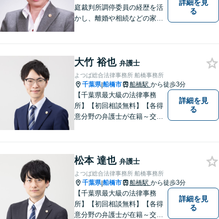
詳細を見
庭裁判所調停委員の経歴を活
る
かし、離婚や相続などの家事
事件に取り組んでいます。
大竹 裕也
弁護士
よつば総合法律事務所 船橋事務所
千葉県
船橋市
船橋駅
から徒歩3分
|
【千葉県最大級の法律事務
詳細を見
所】【初回相談無料】【各得
る
意分野の弁護士が在籍～交通
事故、労働災害、債務整理、
相続、企業法務、不動産】
【明確な費用】
松本 達也
弁護士
よつば総合法律事務所 船橋事務所
千葉県
船橋市
船橋駅
から徒歩3分
|
【千葉県最大級の法律事務
詳細を見
所】【初回相談無料】【各得
る
意分野の弁護士が在籍～交通