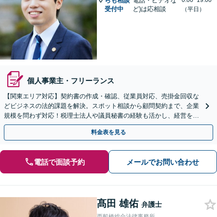
らも相談
電話・ビデオな
0:00~19:00
受付中
ど)は応相談
（平日）
個人事業主・フリーランス
【関東エリア対応】契約書の作成・確認、従業員対応、売掛金回収な
どビジネスの法的課題を解決。スポット相談から顧問契約まで、企業
規模を問わず対応！税理士法人や議員秘書の経験も活かし、経営を法
務面から支えます【夜間や休日相談可｜オンライン相談可】
料金表を見る
電話で面談予約
メールでお問い合わせ
髙田 雄佑
弁護士
西船橋総合法律事務所