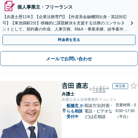
個人事業主・フリーランス
【弁護士歴11年】【企業法務専門】【外資系金融機関出身・英語対応
可】【東池袋駅2分】積極的に課題解決を支援する法務のコンサルタ
ントとして、契約書の作成、人事労務、M&A・事業承継、紛争案件等
に広く対応致します【初回面談無料】
料金表を見る
メールでお問い合わせ
𠮷田 直志
埼玉県
インタビュ
ーを見る
弁護士
弁護士法人法律事務所フォレスト
営業時間：0
船橋市
か
面談方法(対面・
らも相談
電話・ビデオな
9:00~17:30
受付中
ど)は応相談
（平日）