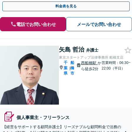
後押しできるように、精一杯サポートいたします。
料金表を見る
電話でお問い合わせ
メールでお問い合わせ
矢島 哲治
弁護士
東京スタートアップ法律事務所 船橋支店
千
船
西船橋駅
か
営業時間：06:30~
葉
橋
|
22:00（平日）
ら徒歩2分
県
市
個人事業主・フリーランス
【経営をサポートする顧問弁護士】リーズナブルな顧問料金で法務の