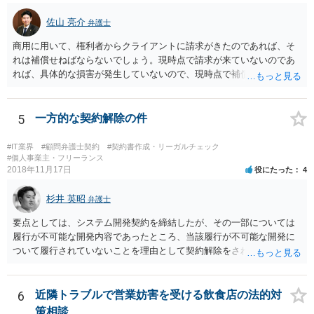
佐山 亮介
弁護士
商用に用いて、権利者からクライアントに請求がきたのであれば、そ
れは補償せねばならないでしょう。現時点で請求が来ていないのであ
れば、具体的な損害が発生していないので、現時点で補償の必要はあ
りません。 なお、補償の問題が生じたときは、貴社がクライアントに
補償し、その補償分を損害として外注先に賠償請求することになるで
しょう。
5
一方的な契約解除の件
#IT業界
#顧問弁護士契約
#契約書作成・リーガルチェック
#個人事業主・フリーランス
2018年11月17日
役にたった
4
杉井 英昭
弁護士
要点としては、システム開発契約を締結したが、その一部については
履行が不可能な開発内容であったところ、当該履行が不可能な開発に
ついて履行されていないことを理由として契約解除をされた。そこ
で、既に開発を完了したものについての請負代金を請求できるか、と
いうご質問であると理解しました。 まず、「物理的にできない開発で
一方的に契約不履行のように伝えられ」とのことですが、「物理的に
6
近隣トラブルで営業妨害を受ける飲食店の法的対
できない」と真に言えるのかどうか、なぜ「物理的にできない開発」
策相談