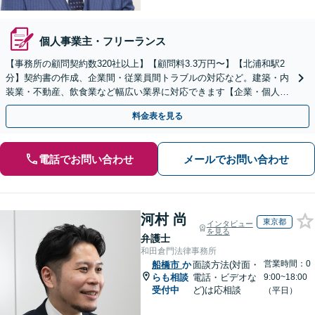
個人事業主・フリーランス
【事務所の顧問契約数320社以上】【顧問料3.3万円〜】【北浦和駅2
分】契約書の作成、企業間・従業員間トラブルの対応など。建築・内
装業・不動産、飲食業など幅広い業界に対応できます【企業・個人事
業主の方初回面談無料】
料金表を見る
電話でお問い合わせ
メールでお問い合わせ
河村 尚
東京都
インタビュー
を見る
弁護士
和田倉門法律事務所
営業時間：0
船橋市
か
面談方法(対面・
らも相談
電話・ビデオな
9:00~18:00
受付中
ど)は応相談
（平日）