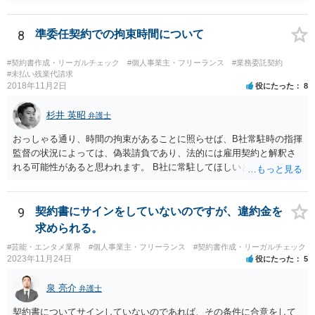
行為の想定例」として、「所属事務所が，契約終了後は⼀定期間芸能
活動を⾏えない旨の義務を課し，⼜は移籍・独⽴した場合には芸能活
動を妨害する旨⽰唆して，移籍・独⽴を諦めさせること（優越的地位
8
準委任契約での拘束時間について
の濫⽤等）を例示しています。 ライバー事務所にも同様のことが言え
る可能性があり、あなたのケースでも、独占禁止法上問題となり得ま
#契約書作成・リーガルチェック
#個人事業主・フリーランス
#業務委託契約
す。 ただし、「※これら⾏為が実際に独占禁⽌法違反となるかどうか
#未払い残業代請求
2018年11月2日
役にたった
8
は，具体的態様に照らして個別に判断されることとなる。例えば，優
越的地位の濫⽤に関して，不当に不利益を与えるか否かは，課される
杉井 英昭
義務等の内容や期間が⽬的に照らして過⼤であるか，与える不利益の
弁護士
程度，代償措置の有無やその⽔準，あらかじめ⼗分な協議が⾏われた
おっしゃる通り、時間の拘束があることに照らせば、B社常駐時の指揮
か等を考慮の上，個別具体的に判断される」という指摘もなされてい
監督の状況によっては、偽装請負であり、法的には雇用契約と解釈さ
るので、ご事案に応じ、挙げられている事情を具体的に検討して行く
れる可能性があると思われます。 B社に常駐してほしいと先方が求め
必要があります。 なお、退所等で事務所側と揉めるようであれば、弁
る理由がコミュニケーションをしやすいからであるとするのであれ
護士に直接相談・依頼し、事務所側と交渉にあたってもらう方法もあ
ば、折衷的な提案として、「突発的な質問に対応できるように、基本
るかと思います。 （参考）「⼈材分野における公正取引委員会の取
的には１０時〜１９時はできるだけB社にいるよう努力はします。た
9
契約書にサインをしていないのですが、違約金を
組」（令和元年９月２５日 公正取引委員会）６頁 https://www.jftc.g
だ、他の仕事もありますので、必ずその条件を守れるとは限りません
求められる。
o.jp/houdou/kouenkai/190925kondan_file/siryou2.pdf
し、B社常駐時であっても本件以外の仕事もさせてもらうことになりま
#芸能・エンタメ業界
#個人事業主・フリーランス
#契約書作成・リーガルチェック
す。」というものが考えられます。 その提案すら断られるようであれ
2023年11月24日
役にたった
5
ば、ちょっと危険な会社だというシグナルと考えるべきでしょう。
泉 亮介
弁護士
契約書についてサインしていないのであれば、その条件に合意をして