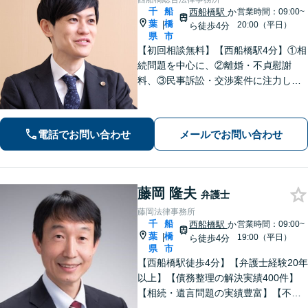
千
船
西船橋駅
か
営業時間：09:00~
葉
橋
|
20:00（平日）
ら徒歩4分
県
市
【初回相談無料】【西船橋駅4分】①相
続問題を中心に、②離婚・不貞慰謝
料、③民事訴訟・交渉案件に注力して
おります。「一日も早く平穏な日常に
戻ることができるよう」代表弁護士が
直接、初回相談から解決まで一貫して
電話でお問い合わせ
メールでお問い合わせ
丁寧にサポートいたします。【夜間・
土日相談◎】
藤岡 隆夫
弁護士
藤岡法律事務所
千
船
西船橋駅
か
営業時間：09:00~
葉
橋
|
19:00（平日）
ら徒歩4分
県
市
【西船橋駅徒歩4分】【弁護士経験20年
以上】【債務整理の解決実績400件】
【相続・遺言問題の実績豊富】【不動