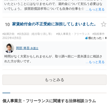
いたということにはなりませんので、違約金について支払う必要はな
いでしょう。 損害賠償請求等についても自身の仕事を全て処理してか
ら辞めるのであれば一般的には負担義務はないかと思われます。
10
家賃給付金の不正受給に加担してしまいました。
#副業詐欺
#抗告訴訟（処分取り消し等）
#個人事業主・フリーランス
#脱税事件
2022年4月6日
役にたった
8
岡部 将吾
弁護士
時間がなく大変かもしれませんが、取り調べ前に一度弁護士に相談さ
れた方が良いです。
もっとみる
個人事業主・フリーランスに関連する法律相談コラム