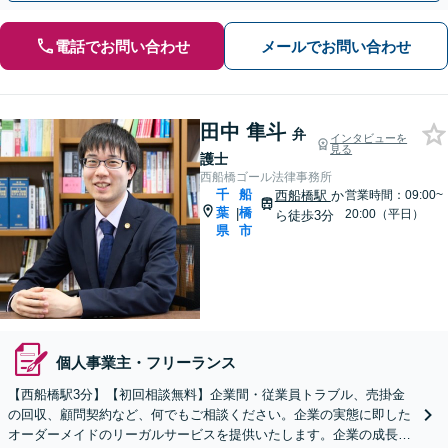
電話でお問い合わせ
メールでお問い合わせ
田中 隼斗
弁
インタビューを
見る
護士
西船橋ゴール法律事務所
千
船
西船橋駅
か
営業時間：09:00~
葉
橋
|
20:00（平日）
ら徒歩3分
県
市
個人事業主・フリーランス
【西船橋駅3分】【初回相談無料】企業間・従業員トラブル、売掛金
の回収、顧問契約など、何でもご相談ください。企業の実態に即した
オーダーメイドのリーガルサービスを提供いたします。企業の成長を