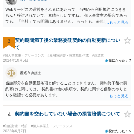
べき利益が入らないことになります。 修理だけではそのような問題は
生じません。
Webサービスの運営をされるにあたって、当初から利用規約につきき
ちんと検討されていて、素晴らしいですね。 個人事業主の場合であっ
ても、「当社」でも問題はありません。 もっとも、表現に違和感があ
るというのであれば、屋号を使うとよいでしょう。 例えば、田中一郎
さんが「ABCウェブサービス」の屋号で事業を運営する際には、「当
社」の代わりに「ABCウェブサービス」とか「ABCWS」を使う等で
3
契約期間満了後の業務委託契約の自動更新につい
す。
て
#個人事業主・フリーランス
#雇用契約書・就業規則作成
#運送業
2024年10月5日
役にたった
7
匿名A
弁護士
当該部分を自動更新条項と解することはできません。 契約終了後の契
約寒けに関しては、 契約書の他の条項や、契約に関する個別のやりと
りを確認する必要があります。
4
契約書を交わしていない場合の損害賠償について
#知的財産・特許
#個人事業主・フリーランス
2022年6月7日
役にたった
5