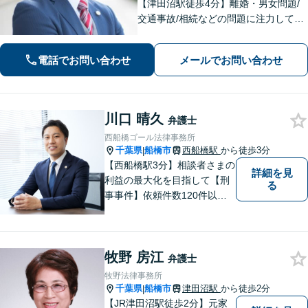
【津田沼駅徒歩4分】離婚・男女問題/
交通事故/相続などの問題に注力してい
ます。是非一度ご相談ください。
電話でお問い合わせ
メールでお問い合わせ
川口 晴久
弁護士
西船橋ゴール法律事務所
千葉県
船橋市
西船橋駅
から徒歩3分
|
【西船橋駅3分】相談者さまの
詳細を見
利益の最大化を目指して【刑
る
事事件】依頼件数120件以
上。複数の無罪や不起訴を獲
得した経験を活かし、最善の
解決を【離婚問題】男性側の
牧野 房江
豊富な対応実績。セカンドオ
弁護士
ピニオンも可能です【初回相
牧野法律事務所
談無料】【夜間／土日祝日対
千葉県
船橋市
津田沼駅
から徒歩2分
|
応可】
【JR津田沼駅徒歩2分】元家