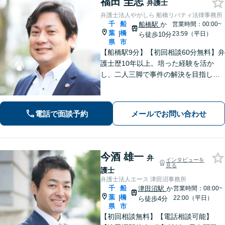
福田 圭志
弁護士
弁護士法人やがしら 船橋リバティ法律事務所
千
船
船橋駅
か
営業時間：00:00~
葉
橋
|
23:59（平日）
ら徒歩10分
県
市
【船橋駅9分】【初回相談60分無料】弁
護士歴10年以上。培った経験を活か
し、二人三脚で事件の解決を目指しま
す【離婚問題】対応件数200件以上。依
頼者さまの利益を追求し、納得できる
解決を【相続問題】長期案件も忍耐強
電話で面談予約
メールでお問い合わせ
く共に戦います【夜間相談可】
今酒 雄一
弁
インタビューを
見る
護士
弁護士法人エース 津田沼事務所
千
船
津田沼駅
か
営業時間：08:00~
葉
橋
|
22:00（平日）
ら徒歩4分
県
市
【初回相談無料】【電話相談可能】