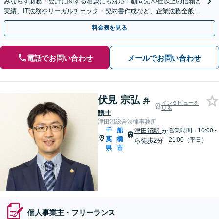
みならず財務・会計に関する相談にも対応！顧問先70社以上の信頼と
実績、IT法務やリーガルチェック・契約書作成など、企業法務全般に
ついてお気軽にご相談ください。
料金表を見る
電話でお問い合わせ
メールでお問い合わせ
伏見 宗弘
弁
インタビューを
見る
護士
津田沼総合法律事務所
千
船
津田沼駅
か
営業時間：10:00~
葉
橋
|
21:00（平日）
ら徒歩2分
県
市
個人事業主・フリーランス