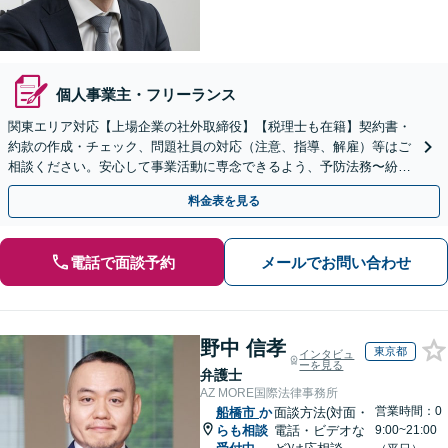
個人事業主・フリーランス
関東エリア対応【上場企業の社外取締役】【税理士も在籍】契約書・
約款の作成・チェック、問題社員の対応（注意、指導、解雇）等はご
相談ください。安心して事業活動に専念できるよう、予防法務〜紛争
解決まで、幅広い法的ニーズにワンストップで対応します。
料金表を見る
電話で面談予約
メールでお問い合わせ
野中 信孝
東京都
インタビュ
ーを見る
弁護士
AZ MORE国際法律事務所
営業時間：0
船橋市
か
面談方法(対面・
らも相談
電話・ビデオな
9:00~21:00