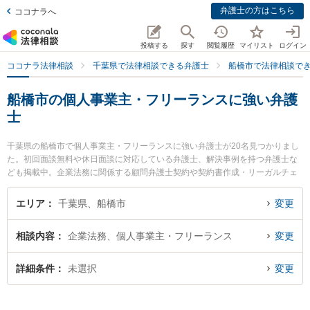
弁護士の方はこちら
ココナラへ
投稿する
探す
閲覧履歴
マイリスト
ログイン
ココナラ法律相談
千葉県で法律相談できる弁護士
船橋市で法律相談で
船橋市の個人事業主・フリーランスに強い弁護
士
千葉県の船橋市で個人事業主・フリーランスに強い弁護士が20名見つかりまし
た。初回面談無料や休日面談に対応している弁護士、解決事例を持つ弁護士な
ども掲載中。企業法務に関係する顧問弁護士契約や契約書作成・リーガルチェ
ック、雇用契約書・就業規則作成等の細かな分野での絞り込み検索もでき便利
です。特にベリーベスト法律事務所 船橋オフィスの髙橋 怜生弁護士や西船橋ゴ
エリア
千葉県、船橋市
変更
ール法律事務所の田中 隼斗弁護士、東京スタートアップ法律事務所 船橋支店の
矢島 哲治弁護士のプロフィール情報や弁護士費用、強みなどが注目されていま
相談内容
企業法務、個人事業主・フリーランス
変更
す。『船橋市で土日や夜間に発生した個人事業主・フリーランスのトラブルを
今すぐに弁護士に相談したい』『個人事業主・フリーランスのトラブル解決の
実績豊富な近くの弁護士を検索したい』『初回相談無料で個人事業主・フリー
詳細条件
未選択
変更
ランスを法律相談できる船橋市内の弁護士に相談予約したい』などでお困りの
相談者さんにおすすめです。