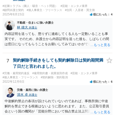
を請け負うことになったのかが問題です。 もし、「物理的にできな
#近隣トラブル（隣人・騒音・ペット問題）
#芸能・エンタメ業界
い」という意味が、単に「契約に記載された納期では間に合わない」
#顧問弁護士契約
#個人事業主・フリーランス
#住民・入居者・買主側
ということであれば、それは単純に履行遅滞を理由とする債務不履行
2025年8月15日
役にたった
4
ですから、契約解除は有効です。 「物理的にできない」が、そもそも
不動産・住まいに強い弁護士
そのような開発は理論的に不可能（例えば、タイムマシンを作るとい
林 雄大
弁護士
う契約等）であれば、契約自体が無効になる可能性があります。 いず
れの場合であっても、結局は、上記の「物理的にできない」部分を除
内容証明を送っても、懲りずに連絡してくる人も一定数いることも事
いた部分は開発完了しているということですから、その部分に相当す
実です。 そのため、弁護士から内容証明を送った後も、しばらくの間
る請負代金は請求できる可能性があります。 ただし、当該開発完了部
は窓口になってもらうことをお願いしてみてはいかがでしょうか。 そ
分だけでどれくらいの価値があるのか、が問題になります。 一般論は
うすれば、もしその方から不当な要求を受けることがあっても、「窓
以上で、より個別的なお話は、詳しい契約内容や開発内容を知る必要
口（弁護士に）言ってください」とだけお伝えし、それ以外には一切
がありますので、正式に弁護士に相談することも検討された方がよい
応じないという姿勢をとることができるため、スタッフの方の負担軽
7
契約解除手続きをしても契約解除日は契約期間満
と思います。
減を図れると思います。 大変な状況かと思いますが、ご参考になりま
了日だと言われました。
したら幸いです。
#労働・雇用契約違反
#雇用契約書・就業規則作成
#芸能・エンタメ業界
#個人事業主・フリーランス
#契約解除・契約取消
2022年12月6日
役にたった
6
労働・雇用に強い弁護士
清水 卓
弁護士
中途解約禁止の条項が設けられていないのであれば、事務所側に中途
解約を禁止できる根拠はないように思われます。 また、公正取引委員
会という国の機関が「芸能分野において独占禁止法上問題となり得る