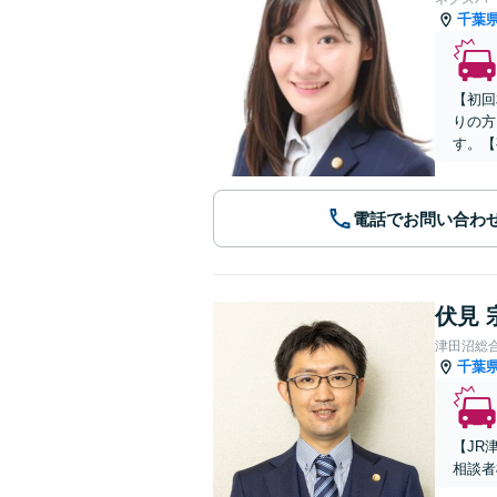
千葉
【初回
りの方
す。【
電話でお問い合わ
伏見 
津田沼総
千葉
【JR
相談者