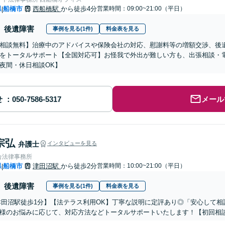
県
船橋市
西船橋駅
から徒歩4分
営業時間：09:00~21:00（平日）
|
後遺障害
事例を見る(1件)
料金表を見る
相談無料】治療中のアドバイスや保険会社の対応、慰謝料等の増額交渉、後
をトータルサポート【全国対応可】お怪我で外出が難しい方も、出張相談・
夜間・休日相談OK】
せ
メール
宗弘
弁護士
インタビューを見る
合法律事務所
県
船橋市
津田沼駅
から徒歩2分
営業時間：10:00~21:00（平日）
|
後遺障害
事例を見る(1件)
料金表を見る
津田沼駅徒歩1分】【法テラス利用OK】丁寧な説明に定評あり◎「安心して
様のお悩みに応じて、対応方法などトータルサポートいたします！【初回相談