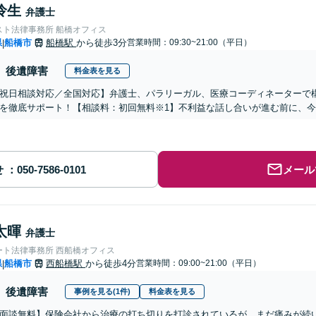
怜生
弁護士
スト法律事務所 船橋オフィス
県
船橋市
船橋駅
から徒歩3分
営業時間：09:30~21:00（平日）
|
後遺障害
料金表を見る
祝日相談対応／全国対応】弁護士、パラリーガル、医療コーディネーターで
を徹底サポート！【相談料：初回無料※1】不利益な話し合いが進む前に、
せ
メール
太暉
弁護士
ート法律事務所 西船橋オフィス
県
船橋市
西船橋駅
から徒歩4分
営業時間：09:00~21:00（平日）
|
後遺障害
事例を見る(1件)
料金表を見る
面談無料】保険会社から治療の打ち切りを打診されているが、まだ痛みが続