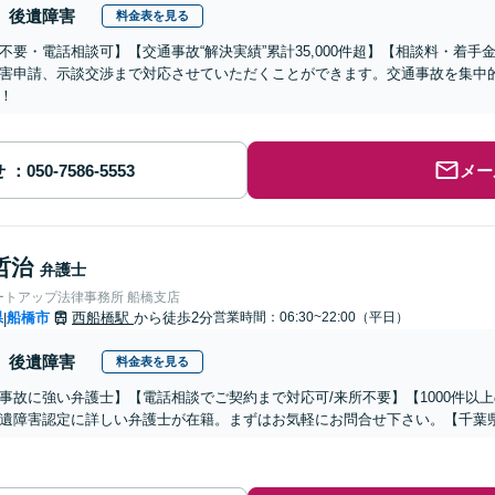
後遺障害
料金表を見る
不要・電話相談可】【交通事故“解決実績”累計35,000件超】【相談料・着手
害申請、示談交渉まで対応させていただくことができます。交通事故を集中
！
せ
メー
哲治
弁護士
ートアップ法律事務所 船橋支店
県
船橋市
西船橋駅
から徒歩2分
営業時間：06:30~22:00（平日）
|
後遺障害
料金表を見る
事故に強い弁護士】【電話相談でご契約まで対応可/来所不要】【1000件以
遺障害認定に詳しい弁護士が在籍。まずはお気軽にお問合せ下さい。【千葉