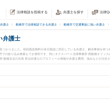
法律相談を投稿する
弁護士を探す
法律Q
弁護士
船橋市で法律相談できる弁護士
船橋市で交通事故に強い弁護士
い弁護士
名見つかりました。初回面談無料や休日面談に対応している弁護士、解決事例を持つ
野での絞り込み検索もでき便利です。特にネクスパート法律事務所 西船橋オフィスの
務所 船橋支店の矢島 哲治弁護士のプロフィール情報や弁護士費用、強みなどが注目
たい』『後遺障害のトラブル解決の実績豊富な近くの弁護士を検索したい』『初回
者さんにおすすめです。