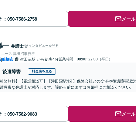
せ
メール
雄一
弁護士
インタビューを見る
人エース 津田沼事務所
県
船橋市
津田沼駅
から徒歩4分
営業時間：08:00~22:00（平日）
|
後遺障害
料金表を見る
相談無料】【電話相談可】【津田沼駅4分】保険会社との交渉や後遺障害認
績豊富な弁護士が対応します。諦める前にまずはお気軽にご相談ください。
せ
メール