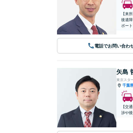
【来所
後遺障
ポート
電話でお問い合わ
矢島 
東京スタ
千葉
【交通
渉や後