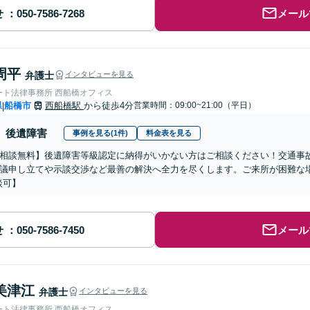
せ
メール
周平
弁護士
インタビューを見る
ート法律事務所 西船橋オフィス
県
船橋市
西船橋駅
から徒歩4分
営業時間：09:00~21:00（平日）
|
後遺障害
事例を見る(1件)
料金表を見る
相談無料】後遺障害等級認定に納得がいかない方はご相談ください！交通事
議申し立てや示談交渉など最善の解決へ全力を尽くします。ご来所が困難な
談可】
せ
メール
美津江
弁護士
インタビューを見る
ート法律事務所 西船橋オフィス