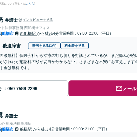
結果について詳しくは
こちら
)
亮
弁護士
インタビューを見る
ート法律事務所 西船橋オフィス
県
船橋市
西船橋駅
から徒歩4分
営業時間：09:00~21:00（平日）
|
後遺障害
事例を見る(1件)
料金表を見る
面談無料】保険会社から治療の打ち切りを打診されているが、まだ痛みが続
がされたが慰謝料の額が妥当か分からない。さまざまな不安にお答えします
手金は無料です。
せ
メール
翼
弁護士
人心 船橋法律事務所
県
船橋市
船橋駅
から徒歩4分
営業時間：09:00~21:00（平日）
|