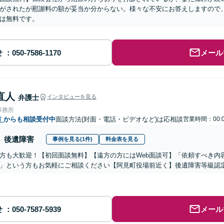
がされたが慰謝料の額が妥当か分からない。様々な不安にお答えしますので
は無料です。
せ
メール
直人
弁護士
インタビューを見る
事務所
市
からも相談受付中
面談方法(対面・電話・ビデオなど)は応相談
営業時間：00:0
後遺障害
事例を見る(1件)
料金表を見る
方も大歓迎！【初回面談無料】【遠方の方にはWeb面談可】「依頼すべき内
」という方もお気軽にご相談ください【阿見町役場前近く】後遺障害等級認
せ
メール