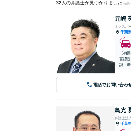
32
人の弁護士が見つかりました
(検索
元嶋 
ネクスパ
千葉
【初回
害認定
談・着
電話でお問い合わ
鳥光 
弁護士法
千葉