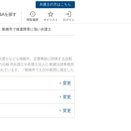
弁護士の方はこちら
&Aを探す
閲覧履歴
マイリスト
ログイン
船橋市で後遺障害に強い弁護士
弁護士なども掲載中。交通事故に関係する自動
元嶋 亮弁護士や弁護士法人心 船橋法律事務所
されています。『船橋市で土日や夜間に発生した
相談無料で後遺障害を法律相談できる船橋市内の
変更
変更
変更