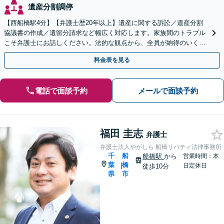
遺産分割調停
【西船橋駅4分】【弁護士歴20年以上】遺産に関する訴訟／遺産分割
協議書の作成／遺留分請求など幅広く対応します。家族間のトラブル
こそ弁護士にお話しください。法的な観点から、全員が納得のいく解
決へ尽力いたします【土日相談可能】
料金表を見る
電話で面談予約
メールで面談予約
福田 圭志
弁護士
弁護士法人やがしら 船橋リバティ法律事務所
千
船
船橋駅
から
営業時間：本
葉
橋
|
日定休日
徒歩10分
県
市