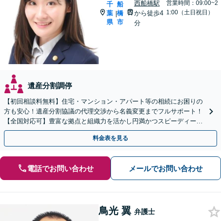
西船橋駅
営業時間：09:00~2
千
船
1:00（土日祝日）
葉
橋
から徒歩4
|
県
市
分
遺産分割調停
【初回相談料無料】住宅・マンション・アパート等の相続にお困りの
方も安心！遺産分割協議の代理交渉から名義変更までフルサポート！
【全国対応可】豊富な拠点と組織力を活かし円満かつスピーディーに
相続手続きをお手伝いします【取扱い実績2000件以上】
料金表を見る
電話でお問い合わせ
メールでお問い合わせ
鳥光 翼
弁護士