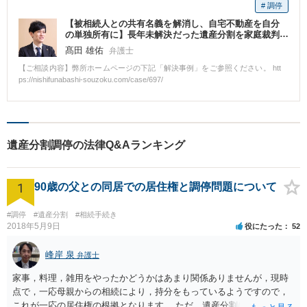
# 調停
【被相続人との共有名義を解消し、自宅不動産を自分
の単独所有に】長年未解決だった遺産分割を家庭裁判
所における15回の調停及び8回の審判の末に解決した
髙田 雄佑
弁護士
事例
【ご相談内容】弊所ホームページの下記「解決事例」をご参照ください。 htt
ps://nishifunabashi-souzoku.com/case/697/
遺産分割調停の法律Q&Aランキング
1
90歳の父との同居での居住権と調停問題について
#調停
#遺産分割
#相続手続き
2018年5月9日
役にたった
52
峰岸 泉
弁護士
家事，料理，雑用をやったかどうかはあまり関係ありませんが，現時
点で，一応母親からの相続により，持分をもっているようですので，
これが一応の居住権の根拠となります。 ただ，遺産分割により，母の