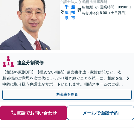
弁護士法人心 船橋法律事務所
千
船
船橋駅
か
営業時間：09:00~1
葉
橋
|
8:00（土日祝日）
ら徒歩4分
県
市
遺産分割調停
【相談料原則0円】【揉めない相続】遺言書作成・家族信託など、依
頼者様のご意思を次世代にしっかり引き継ぐことを第一に、相続を集
中的に取り扱う弁護士がサポートいたします。相続スキームのご提案
から遺言執行まで責任を持って対応させていただきます。
料金表を見る
電話でお問い合わせ
メールで面談予約