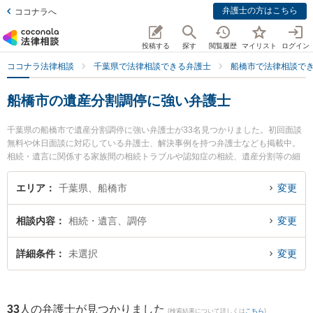
弁護士の方はこちら
ココナラへ
投稿する
探す
閲覧履歴
マイリスト
ログイン
ココナラ法律相談
千葉県で法律相談できる弁護士
船橋市で法律相談で
船橋市の遺産分割調停に強い弁護士
千葉県の船橋市で遺産分割調停に強い弁護士が33名見つかりました。初回面談
無料や休日面談に対応している弁護士、解決事例を持つ弁護士なども掲載中。
相続・遺言に関係する家族間の相続トラブルや認知症の相続、遺産分割等の細
かな分野での絞り込み検索もでき便利です。特に西船橋総合法律事務所の髙田
雄佑弁護士やネクスパート法律事務所 西船橋オフィスの松尾 太暉弁護士、虎ノ
エリア
千葉県、船橋市
変更
門法律経済事務所 船橋支店の小宮山 優樹弁護士のプロフィール情報や弁護士費
用、強みなどが注目されています。『船橋市で土日や夜間に発生した遺産分割
相談内容
相続・遺言、調停
変更
調停のトラブルを今すぐに弁護士に相談したい』『遺産分割調停のトラブル解
決の実績豊富な近くの弁護士を検索したい』『初回相談無料で遺産分割調停を
法律相談できる船橋市内の弁護士に相談予約したい』などでお困りの相談者さ
詳細条件
未選択
変更
んにおすすめです。
33
人の弁護士が見つかりました
(検索結果について詳しくは
こちら
)