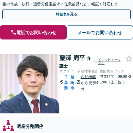
書の作成・執行／遺留分侵害請求／任意後見など、幅広く対応します
【夜間・休日面談可】【西船橋駅3分】
料金表を見る
電話でお問い合わせ
メールでお問い合わせ
藤澤 周平
弁
インタビューを
見る
護士
ネクスパート法律事務所 西船橋オフィス
西船橋駅
営業時間：09:00~2
千
船
1:00（土日祝日）
葉
橋
から徒歩4
|
県
市
分
遺産分割調停