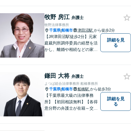
相続、企業法務、不動産】
【明確な費用】
牧野 房江
弁護士
牧野法律事務所
千葉県
船橋市
津田沼駅
から徒歩2分
|
【JR津田沼駅徒歩2分】元家
詳細を見
庭裁判所調停委員の経歴を活
る
かし、離婚や相続などの家事
事件に取り組んでいます。
鎌田 大将
弁護士
よつば総合法律事務所 船橋事務所
千葉県
船橋市
船橋駅
から徒歩3分
|
【千葉県最大級の法律事務
詳細を見
所】【初回相談無料】【各得
る
意分野の弁護士が在籍～交通
事故、労働災害、債務整理、
相続、企業法務、不動産】
【明確な費用】