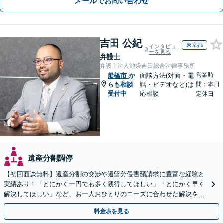
メールでお問い合わせ
吉田 公紀
東京都
インタビュ
ーを見る
弁護士
弁護士法人池袋吉田総合法律事務所
営業時
船橋市
か
面談方法(対面・電
らも相談
話・ビデオなど)は
間：本日
受付中
応相談
定休日
遺産分割調停
【初回面談無料】遺産分割の交渉や遺留分侵害額請求に豊富な経験と
実績あり！「とにかく一円でも多く獲得してほしい」「とにかく早く
解決してほしい」など、お一人おひとりのニーズに合わせた解決を目
指します【WEB面談可】
料金表を見る