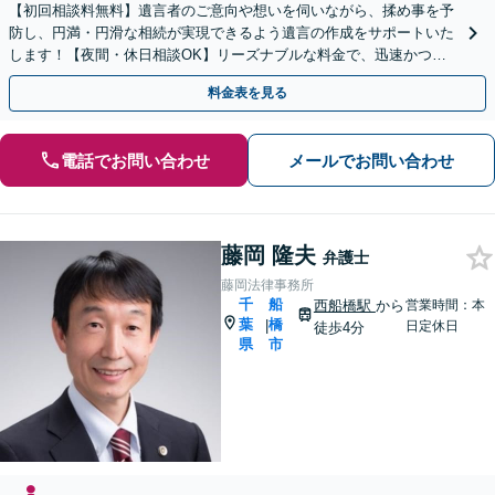
【初回相談料無料】遺言者のご意向や想いを伺いながら、揉め事を予
防し、円満・円滑な相続が実現できるよう遺言の作成をサポートいた
します！【夜間・休日相談OK】リーズナブルな料金で、迅速かつス
ピーディーにまごころを持って対応させて頂きます。
料金表を見る
電話でお問い合わせ
メールでお問い合わせ
藤岡 隆夫
弁護士
藤岡法律事務所
千
船
西船橋駅
から
営業時間：本
葉
橋
|
日定休日
徒歩4分
県
市