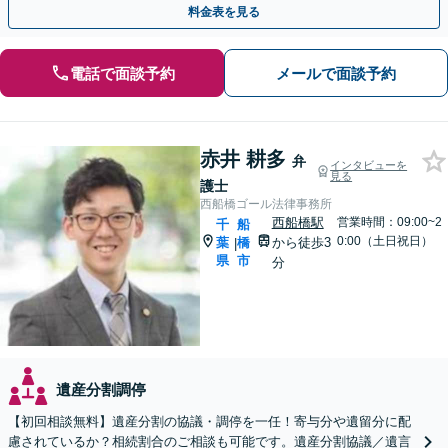
料金表を見る
電話で面談予約
メールで面談予約
赤井 耕多
弁
インタビューを
見る
護士
西船橋ゴール法律事務所
西船橋駅
営業時間：09:00~2
千
船
0:00（土日祝日）
葉
橋
から徒歩3
|
県
市
分
遺産分割調停
【初回相談無料】遺産分割の協議・調停を一任！寄与分や遺留分に配
慮されているか？相続割合のご相談も可能です。遺産分割協議／遺言