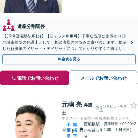
遺産分割調停
【JR津田沼駅徒歩1分】【法テラス利用可】丁寧な説明に定評あり◎
地域密着型の弁護士として、相談者様のお悩みに寄り添います。提示
した解決策のメリット・デメリットについてわかりやすくご説明しま
す【初回相談無料 】【プライバシーへの配慮も安心】
料金表を見る
電話でお問い合わせ
メールでお問い合わせ
元嶋 亮
弁護
インタビューを見
る
士
ネクスパート法律事務所 西船橋オフィス
西船橋駅
営業時間：09:00~2
千
船
1:00（土日祝日）
葉
橋
から徒歩4
|
県
市
分