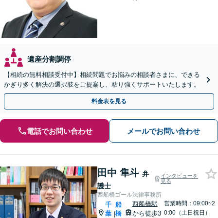
遺産分割調停
【相続の無料相談受付中】相続問題でお悩みの相談者さまに、できる
かぎり多く解決の選択肢をご提案し、粘り強くサポートいたします。
料金表を見る
電話でお問い合わせ
メールでお問い合わせ
田中 隼斗
弁
インタビューを
見る
護士
西船橋ゴール法律事務所
西船橋駅
営業時間：09:00~2
千
船
0:00（土日祝日）
葉
橋
から徒歩3
|