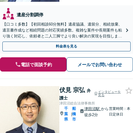
遺産分割調停
【口コミ多数】【初回相談60分無料】遺産協議、遺留分、相続放棄、
遺言書作成など相続問題の対応実績多数。複雑な案件や長期案件も粘
り強く対応し、依頼者と二人三脚でより良い解決の実現を目指します
【夜間相談可】【船橋駅7分】
料金表を見る
電話で面談予約
メールでお問い合わせ
伏見 宗弘
弁
インタビューを
見る
護士
津田沼総合法律事務所
千
船
津田沼駅
から
営業時間：本
葉
橋
|
日定休日
徒歩2分
県
市