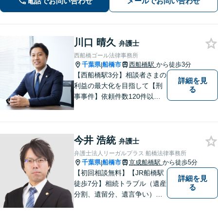
電話でお問い合わせ
メールでお問い合わせ
川口 晴久
弁護士
西船橋ゴール法律事務所
千葉県
船橋市
西船橋駅
から徒歩3分
|
【西船橋駅3分】相談者さまの
詳細を見
利益の最大化を目指して【刑
る
事事件】依頼件数120件以
上。複数の無罪や不起訴を獲
得した経験を活かし、最善の
解決を【離婚問題】男性側の
今井 浩統
豊富な対応実績。セカンドオ
弁護士
ピニオンも可能です【初回相
弁護士法人リーガルプラス 船橋法律事務所
談無料】【夜間／土日祝日対
千葉県
船橋市
京成船橋駅
から徒歩5分
|
応可】
【初回相談無料】【JR船橋駅
詳細を見
徒歩7分】相続トラブル（遺産
る
分割、遺留分、遺言争い）、
交通事故（被害者側）、未払
い残業代請求、労働災害に特