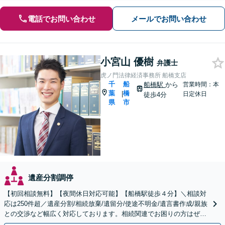
電話でお問い合わせ
メールでお問い合わせ
小宮山 優樹
弁護士
虎ノ門法律経済事務所 船橋支店
千
船
船橋駅
から
営業時間：本
葉
橋
|
日定休日
徒歩4分
県
市
遺産分割調停
【初回相談無料】【夜間休日対応可能】【船橋駅徒歩４分】＼相談対
応は250件超／遺産分割/相続放棄/遺留分/使途不明金/遺言書作成/親族
との交渉など幅広く対応しております。相続関連でお困りの方はぜひ
一度ご相談ください。