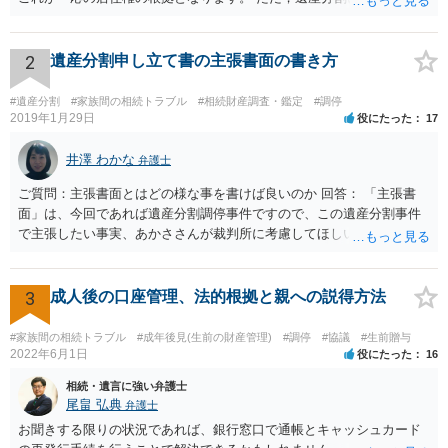
持分を父親が取得した場合，住み続けるのは難しいかも知れません。
2
遺産分割申し立て書の主張書面の書き方
#遺産分割
#家族間の相続トラブル
#相続財産調査・鑑定
#調停
2019年1月29日
役にたった
17
井澤 わかな
弁護士
ご質問：主張書面とはどの様な事を書けば良いのか 回答： 「主張書
面」は、今回であれば遺産分割調停事件ですので、この遺産分割事件
で主張したい事実、あかささんが裁判所に考慮してほしいと思う、亡
くなった方・あかささん・お姉さん間の事情などを記入することにな
ります。 もし、主張したい事実や考慮してほしい事情に関連して
資料を持っているようであれば、主張書面とは別で提出できます。も
3
成人後の口座管理、法的根拠と親への説得方法
し、お姉さんに見られたくないような資料がある場合、「非開示の希
望に関する申出書」と共に提出することも考えられます。 ご質問：書
#家族間の相続トラブル
#成年後見(生前の財産管理)
#調停
#協議
#生前贈与
いた方が良い事と書かない方が良い事 回答： お姉さんが申立書の「申
2022年6月1日
役にたった
16
立ての趣旨」のところに書いている遺産の分け方に対して意見があれ
相続・遺言に強い弁護士
ば、まずそれを書くとよいです。 次に「申立ての理由」のところに、
尾畠 弘典
弁護士
なぜ調停を申し立てたのか(例えば、あかささんと話合いが出来ない／
お聞きする限りの状況であれば、銀行窓口で通帳とキャッシュカード
決裂した、など)や亡くなった方・あかささん・お姉さん間の事情やい