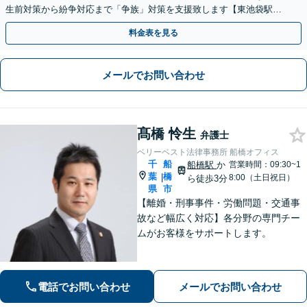
生前対策から紛争対応まで「争族」対策を支援致します【東池袋駅2
分】【初回面談無料】
料金表を見る
メールでお問い合わせ
髙橋 怜生
弁護士
ベリーベスト法律事務所 船橋オフィス
千
船
船橋駅
か
営業時間：09:30~1
葉
橋
|
8:00（土日祝日）
ら徒歩3分
県
市
【離婚・刑事事件・労働問題・交通事
故など幅広く対応】各分野の専門チー
ムがお客様をサポートします。
電話でお問い合わせ
メールでお問い合わせ