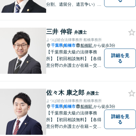
分割、遺留分、遺言争い）、
交通事故（被害者側）、離
婚・不貞慰謝料、労働災害に
特に力を入れています。
三井 伸容
弁護士
よつば総合法律事務所 船橋事務所
千葉県
船橋市
船橋駅
から徒歩3分
|
【千葉県最大級の法律事務
詳細を見
所】【初回相談無料】【各得
る
意分野の弁護士が在籍～交通
事故、労働災害、債務整理、
相続、企業法務、不動産】
【明確な費用】
佐々木 康之郎
弁護士
よつば総合法律事務所 船橋事務所
千葉県
船橋市
船橋駅
から徒歩3分
|
【千葉県最大級の法律事務
詳細を見
所】【初回相談無料】【各得
る
意分野の弁護士が在籍～交通
事故、労働災害、債務整理、