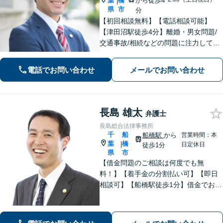
葉
橋
から徒歩4
|
県
市
分
【初回相談無料】【電話相談可能】
【津田沼駅徒歩4分】離婚・男女問題/
交通事故/相続などの問題に注力してい
ます。是非一度ご相談ください。
電話でお問い合わせ
メールでお問い合わせ
長島 雄太
弁護士
長島総合法律事務所
千
船
船橋駅
から
営業時間：本
葉
橋
|
日定休日
徒歩1分
県
市
【借金問題のご相談は何度でも無
料！】【着手金の分割払い可】【即日
相談可】【船橋駅徒歩1分】借金でお悩
みの方は、まずは一度お気軽にご相談
下さい。