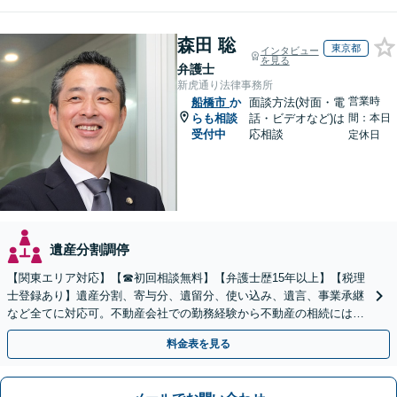
森田 聡
東京都
インタビュー
を見る
弁護士
新虎通り法律事務所
営業時
船橋市
か
面談方法(対面・電
らも相談
話・ビデオなど)は
間：本日
受付中
応相談
定休日
遺産分割調停
【関東エリア対応】【☎︎初回相談無料】【弁護士歴15年以上】【税理
士登録あり】遺産分割、寄与分、遺留分、使い込み、遺言、事業承継
など全てに対応可。不動産会社での勤務経験から不動産の相続には特
に的確に対応【出張サービス】【夜間・休日面談】
料金表を見る