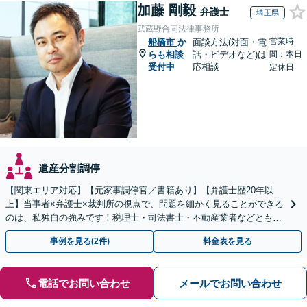
加藤 剛毅
弁護士
埼玉県
武蔵野合同法律事務所
営業時
船橋市
か
面談方法(対面・電
らも相談
話・ビデオなど)は
間：本日
受付中
応相談
定休日
遺産分割調停
【関東エリア対応】【元家事調停官／書籍あり】【弁護士歴20年以
上】当事者×弁護士×裁判所の視点で、問題を細かく見ることができる
のは、私独自の強みです！税理士・司法書士・不動産業者などとも連
携。地元密着で、親切＆丁寧にお悩みに寄り添います。
事例を見る(2件)
料金表を見る
電話でお問い合わせ
メールでお問い合わせ