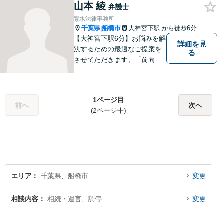
山本 綾
弁護士
紫水法律事務所
千葉県
船橋市
大神宮下駅
から徒歩6分
|
【大神宮下駅6分】お悩みを解
詳細を見
決するための最適なご提案を
る
させてただきます。「前向き
に毎日を送れるようになっ
た」と思っていただけるよう
なサポートを目指して日々邁
1ページ目
進しております。
前へ
次へ
(2ページ中)
エリア
千葉県、船橋市
変更
相談内容
相続・遺言、調停
変更