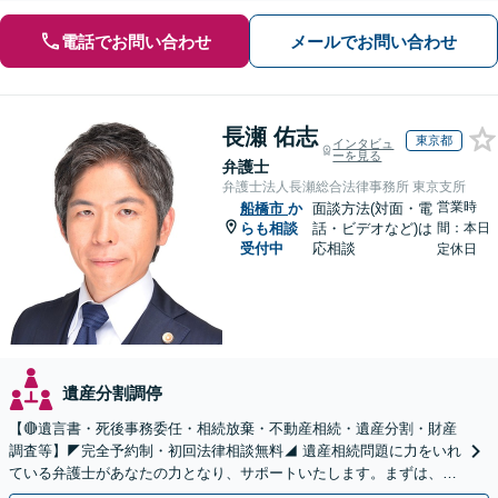
電話でお問い合わせ
メールでお問い合わせ
長瀬 佑志
東京都
インタビュ
ーを見る
弁護士
弁護士法人長瀬総合法律事務所 東京支所
営業時
船橋市
か
面談方法(対面・電
らも相談
話・ビデオなど)は
間：本日
受付中
応相談
定休日
遺産分割調停
【🔴遺言書・死後事務委任・相続放棄・不動産相続・遺産分割・財産
調査等】◤完全予約制・初回法律相談無料◢ 遺産相続問題に力をいれ
ている弁護士があなたの力となり、サポートいたします。まずは、お
気軽にお問い合わせください。