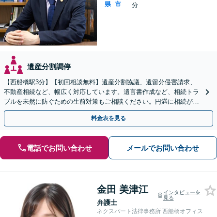
県
市
分
遺産分割調停
【西船橋駅3分】【初回相談無料】遺産分割協議、遺留分侵害請求、
不動産相続など、幅広く対応しています。遺言書作成など、相続トラ
ブルを未然に防ぐための生前対策もご相談ください。円満に相続が終
えられるよう、全力でサポートいたします。
料金表を見る
電話でお問い合わせ
メールでお問い合わせ
金田 美津江
インタビューを
見る
弁護士
ネクスパート法律事務所 西船橋オフィス