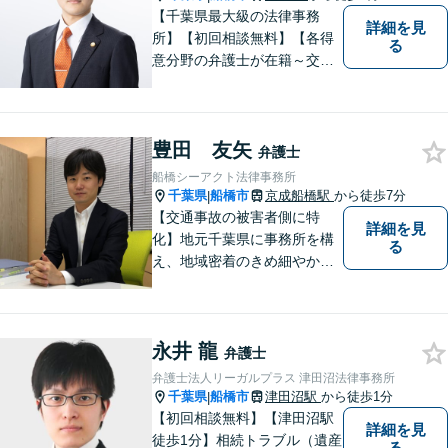
【千葉県最大級の法律事務
詳細を見
所】【初回相談無料】【各得
る
意分野の弁護士が在籍～交通
事故、労働災害、債務整理、
相続、企業法務、不動産】
【明確な費用】
豊田 友矢
弁護士
船橋シーアクト法律事務所
千葉県
船橋市
京成船橋駅
から徒歩7分
|
【交通事故の被害者側に特
詳細を見
化】地元千葉県に事務所を構
る
え、地域密着のきめ細やかな
対応をモットーにしておりま
す。 交通事故案件に強い弁護
士があなたの悩みを全力でサ
永井 龍
ポート致します！！
弁護士
弁護士法人リーガルプラス 津田沼法律事務所
千葉県
船橋市
津田沼駅
から徒歩1分
|
【初回相談無料】【津田沼駅
詳細を見
徒歩1分】相続トラブル（遺産
る