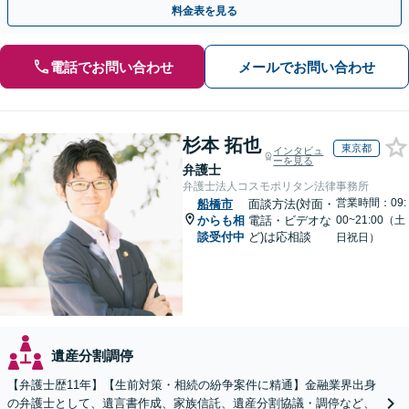
料金表を見る
電話でお問い合わせ
メールでお問い合わせ
杉本 拓也
東京都
インタビュ
ーを見る
弁護士
弁護士法人コスモポリタン法律事務所
営業時間：09:
船橋市
面談方法(対面・
からも相
電話・ビデオな
00~21:00（土
談受付中
ど)は応相談
日祝日）
遺産分割調停
【弁護士歴11年】【生前対策・相続の紛争案件に精通】金融業界出身
の弁護士として、遺言書作成、家族信託、遺産分割協議・調停など、