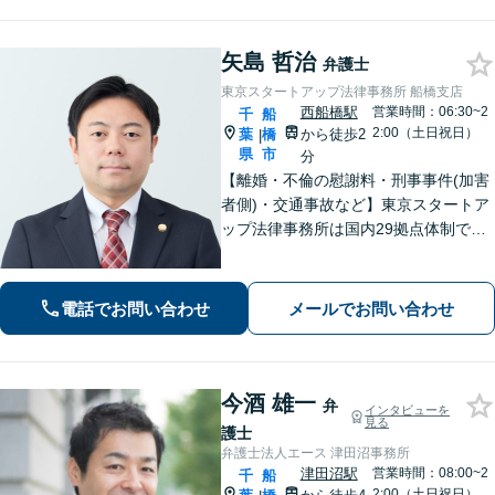
矢島 哲治
弁護士
東京スタートアップ法律事務所 船橋支店
西船橋駅
営業時間：06:30~2
千
船
2:00（土日祝日）
葉
橋
から徒歩2
|
県
市
分
【離婚・不倫の慰謝料・刑事事件(加害
者側)・交通事故など】東京スタートア
ップ法律事務所は国内29拠点体制で全
国対応！【ご自宅からの電話相談にも
対応(法律相談は完全予約制)】各分野で
専門性の高い弁護士が寄り添い解決を
電話でお問い合わせ
メールでお問い合わせ
サポートします。
今酒 雄一
弁
インタビューを
見る
護士
弁護士法人エース 津田沼事務所
津田沼駅
営業時間：08:00~2
千
船
2:00（土日祝日）