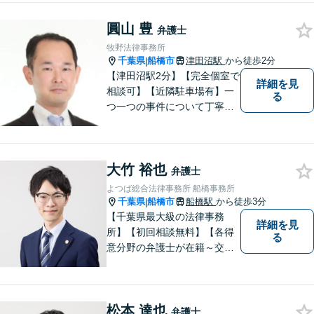
に力を入れています。
圓山 豊
弁護士
牧野法律事務所
千葉県
船橋市
津田沼駅
から徒歩2分
|
【津田沼駅2分】【完全個室で
詳細を見
相談可】【近隣駐車場有】一
る
つ一つの事件について丁寧に
取り組んでまいります。法的
な問題でお困りの際は、お一
人で悩まず、ぜひ千葉県船橋
大竹 裕也
市の牧野法律事務所へお気軽
弁護士
にご相談下さい。
よつば総合法律事務所 船橋事務所
千葉県
船橋市
船橋駅
から徒歩3分
|
【千葉県最大級の法律事務
詳細を見
所】【初回相談無料】【各得
る
意分野の弁護士が在籍～交通
事故、労働災害、債務整理、
相続、企業法務、不動産】
【明確な費用】
松本 達也
弁護士