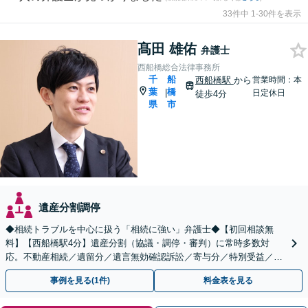
33件中 1-30件を表示
髙田 雄佑
弁護士
西船橋総合法律事務所
千
船
西船橋駅
から
営業時間：本
葉
橋
|
日定休日
徒歩4分
県
市
遺産分割調停
◆相続トラブルを中心に扱う「相続に強い」弁護士◆【初回相談無
料】【西船橋駅4分】遺産分割（協議・調停・審判）に常時多数対
応。不動産相続／遺留分／遺言無効確認訴訟／寄与分／特別受益／使
途不明金など複雑な案件もお任せください【夜間・土日相談◎】
事例を見る(1件)
料金表を見る