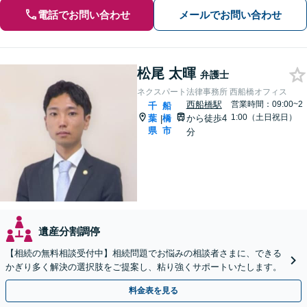
電話でお問い合わせ
メールでお問い合わせ
松尾 太暉
弁護士
ネクスパート法律事務所 西船橋オフィス
西船橋駅
営業時間：09:00~2
千
船
1:00（土日祝日）
葉
橋
から徒歩4
|
県
市
分
遺産分割調停
【相続の無料相談受付中】相続問題でお悩みの相談者さまに、できる
かぎり多く解決の選択肢をご提案し、粘り強くサポートいたします。
料金表を見る