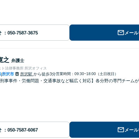
せ
メール
寛之
弁護士
スト法律事務所 所沢オフィス
県
所沢市
所沢駅
から徒歩3分
営業時間：09:30~18:00（土日祝日）
|
刑事事件・労働問題・交通事故など幅広く対応】各分野の専門チームが
せ
メール