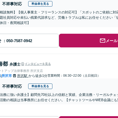
不祥事対応
料金表を見る
相談無料】【個人事業主・フリーランスの対応可】「スポットのご依頼に対
題社員対応や未払い残業代請求など、労働トラブルは私にお任せください「
休日・夜間相談可】
せ
メール
海都
弁護士
インタビューを見る
ートアップ法律事務所 所沢支店
県
所沢市
所沢駅
から徒歩1分
営業時間：06:30~22:00（土日祝日）
|
不祥事対応
料金表を見る
法務に強い弁護士】顧問先70社以上の信頼と実績、企業法務・リーガルチェ
活動の相談は当事務所にお任せください。【チャットツールやWEB会議にも