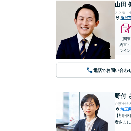
山田 
テンモー
所沢
【関東
約書・
ライン
電話でお問い合わ
野付 
弁護士法
埼玉
【初回相
者さまに