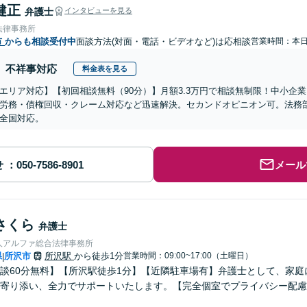
健正
弁護士
インタビューを見る
法律事務所
市
からも相談受付中
面談方法(対面・電話・ビデオなど)は応相談
営業時間：本
不祥事対応
料金表を見る
エリア対応】【初回相談無料（90分）】月額3.3万円で相談無制限！中小企
労務・債権回収・クレーム対応など迅速解決。セカンドオピニオン可。法務
全国対応。
せ
メール
さくら
弁護士
人アルファ総合法律事務所
県
所沢市
所沢駅
から徒歩1分
営業時間：09:00~17:00（土曜日）
|
談60分無料】【所沢駅徒歩1分】【近隣駐車場有】弁護士として、家
寄り添い、全力でサポートいたします。【完全個室でプライバシー配慮