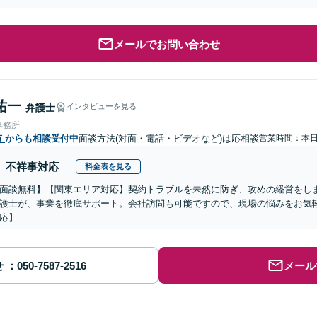
メールでお問い合わせ
祐一
弁護士
インタビューを見る
事務所
市
からも相談受付中
面談方法(対面・電話・ビデオなど)は応相談
営業時間：本
不祥事対応
料金表を見る
面談無料】【関東エリア対応】契約トラブルを未然に防ぎ、攻めの経営をし
護士が、事業を徹底サポート。会社訪問も可能ですので、現場の悩みをお気
応】
せ
メール