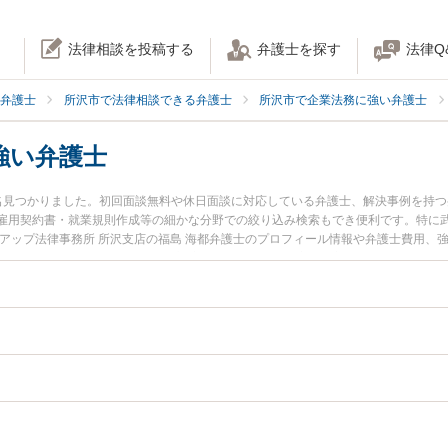
法律相談を投稿する
弁護士を探す
法律Q
弁護士
所沢市で法律相談できる弁護士
所沢市で企業法務に強い弁護士
強い弁護士
名見つかりました。初回面談無料や休日面談に対応している弁護士、解決事例を持
雇用契約書・就業規則作成等の細かな分野での絞り込み検索もでき便利です。特に武
トアップ法律事務所 所沢支店の福島 海都弁護士のプロフィール情報や弁護士費用、
に弁護士に相談したい』『不祥事対応のトラブル解決の実績豊富な近くの弁護士を
』などでお困りの相談者さんにおすすめです。