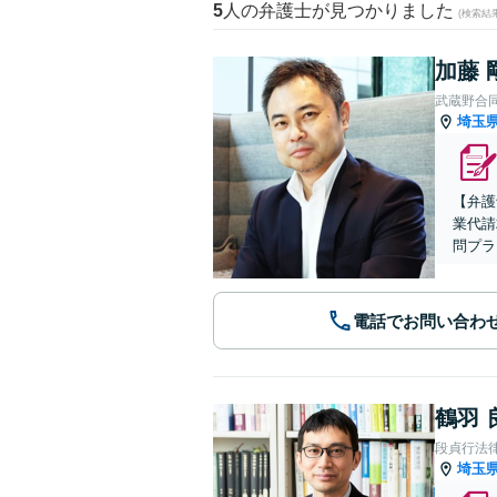
5
人の弁護士が見つかりました
(検索結
加藤 
武蔵野合
埼玉
【弁護
業代請
問プラ
電話でお問い合わ
鶴羽 
段貞行法
埼玉