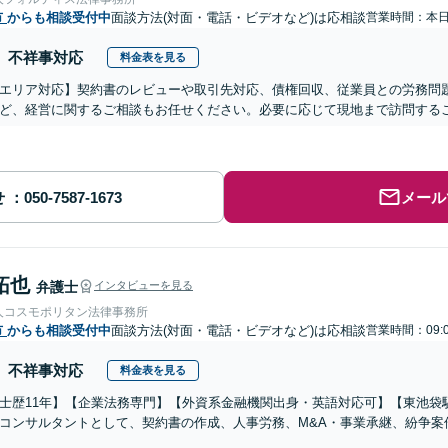
市
からも相談受付中
面談方法(対面・電話・ビデオなど)は応相談
営業時間：本
不祥事対応
料金表を見る
エリア対応】契約書のレビューや取引先対応、債権回収、従業員との労務問
ど、経営に関するご相談もお任せください。必要に応じて現地まで訪問する
せ
メール
拓也
弁護士
インタビューを見る
人コスモポリタン法律事務所
市
からも相談受付中
面談方法(対面・電話・ビデオなど)は応相談
営業時間：09:
不祥事対応
料金表を見る
士歴11年】【企業法務専門】【外資系金融機関出身・英語対応可】【東池袋
コンサルタントとして、契約書の作成、人事労務、M&A・事業承継、紛争案