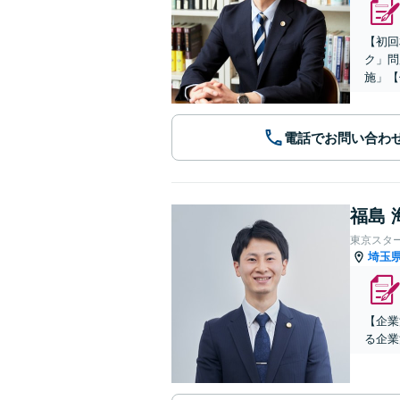
【初回
ク」問
施」【
電話でお問い合わ
福島 
東京スタ
埼玉
【企業
る企業