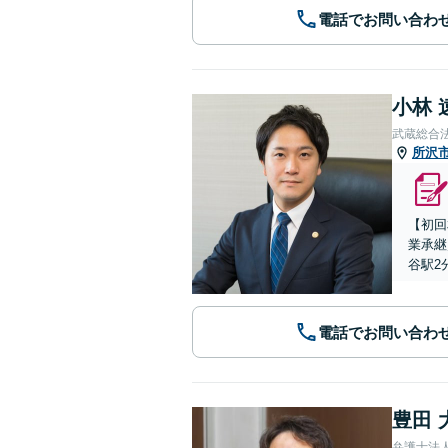
電話でお問い合わ
小林 
武蔵総合
所沢
【初回
業承継
谷駅2
電話でお問い合わ
豊田 
弁護士法