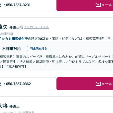
せ
メール
遠矢
弁護士
インタビューを見る
法律事務所
市
からも相談受付中
面談方法(対面・電話・ビデオなど)は応相談
営業時間：本
不祥事対応
料金表を見る
相談無料】事業のスピード感・組織風土に合わせ、的確にリーガルサポート
／民事再生・法人破産／建築瑕疵・明け渡し／労使トラブルなど、多様な事
分】【電話相談可】
せ
メール
大将
弁護士
人フォルティス法律事務所