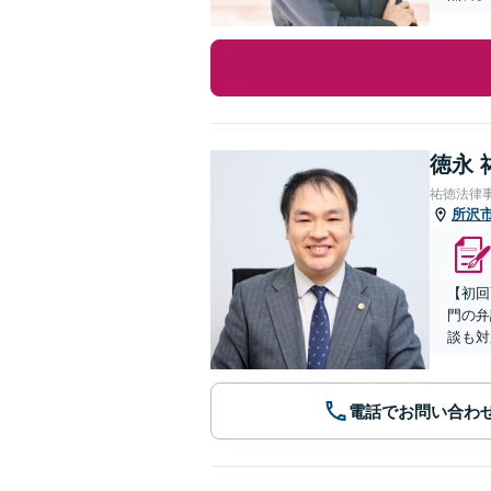
徳永 
祐徳法律
所沢
【初回
門の弁
談も対
電話でお問い合わ