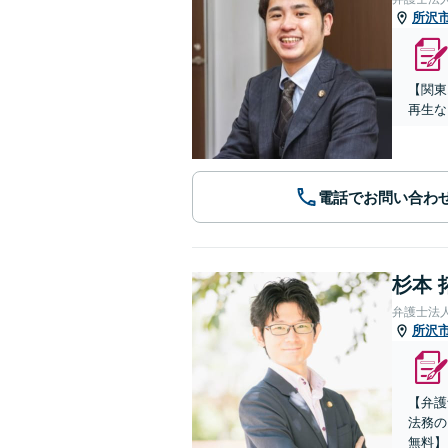
所沢
【関東
再生な
電話でお問い合わ
杉本 
弁護士法
所沢
【弁護
法務の
無料】