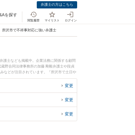
弁護士の方はこちら
&Aを探す
閲覧履歴
マイリスト
ログイン
所沢市で不祥事対応に強い弁護士
つ弁護士なども掲載中。企業法務に関係する顧問
蔵野合同法律事務所の加藤 剛毅弁護士や段貞
強みなどが注目されています。『所沢市で土日や
検索したい』『初回相談無料で不祥事対応を法律
変更
変更
変更