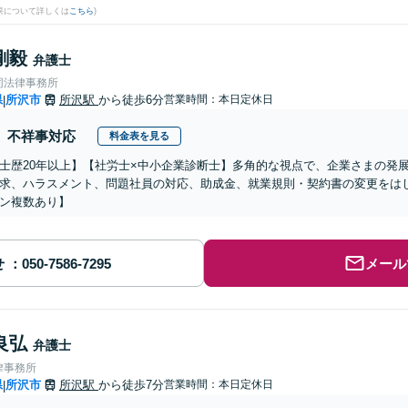
果について詳しくは
こちら
)
剛毅
弁護士
同法律事務所
県
所沢市
所沢駅
から徒歩6分
営業時間：本日定休日
|
不祥事対応
料金表を見る
士歴20年以上】【社労士×中小企業診断士】多角的な視点で、企業さまの発
求、ハラスメント、問題社員の対応、助成金、就業規則・契約書の変更をは
ン複数あり】
せ
メール
良弘
弁護士
律事務所
県
所沢市
所沢駅
から徒歩7分
営業時間：本日定休日
|