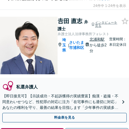
24件中 1-24件を表示
𠮷田 直志
弁
インタビューを
見る
護士
弁護士法人法律事務所フォレスト
北浦和駅
営業時間：
埼
さいたま
本日定休日
玉
から徒歩2
|
市浦和区
県
分
私選弁護人
【即日接見可】【示談成功・不起訴獲得の実績豊富】痴漢・盗撮・不
同意わいせつなど、性犯罪の対応に注力「在宅事件にも適切に対応」
あなたの権利を守り、最善の結果を目指します「少年事件の実績多数
／少年の特性を考慮した適切な対応」【夜間相談可】
料金表を見る