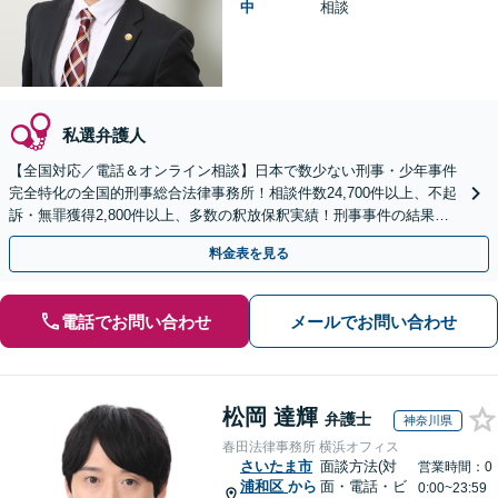
中
相談
私選弁護人
【全国対応／電話＆オンライン相談】日本で数少ない刑事・少年事件
完全特化の全国的刑事総合法律事務所！相談件数24,700件以上、不起
訴・無罪獲得2,800件以上、多数の釈放保釈実績！刑事事件の結果は
弁護士の腕次第で変わります【初回相談無料】
料金表を見る
電話でお問い合わせ
メールでお問い合わせ
松岡 達輝
弁護士
神奈川県
春田法律事務所 横浜オフィス
さいたま市
面談方法(対
営業時間：0
浦和区
から
面・電話・ビ
0:00~23:59