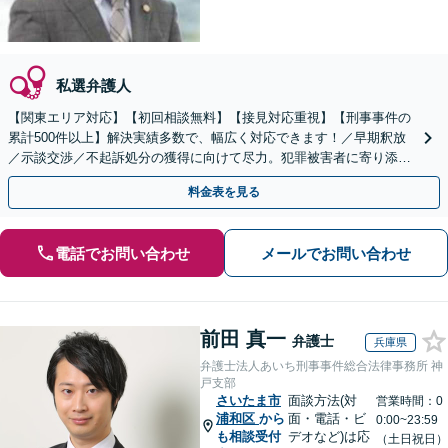
私選弁護人
【関東エリア対応】【初回相談無料】【接見対応重視】【刑事事件の
累計500件以上】解決実績多数で、幅広く対応できます！／早期釈放
／示談交渉／不起訴処分の獲得に向けて尽力。犯罪被害者に寄り添っ
てサポートします【夜間・休日面談可】
料金表を見る
電話でお問い合わせ
メールでお問い合わせ
前田 真一
弁護士
兵庫県
弁護士法人あいち刑事事件総合法律事務所 神
戸支部
さいたま市
面談方法(対
営業時間：0
浦和区
から
面・電話・ビ
0:00~23:59
も相談受付
デオなど)は応
（土日祝日）