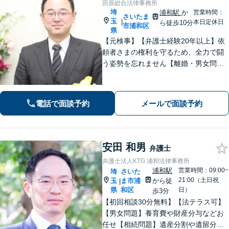
田原総合法律事務所
埼
浦和駅
か
営業時間：
さいたま
玉
|
本日定休日
ら徒歩10分
市浦和区
県
【元検事】【弁護士経験20年以上】依
頼者さまの権利を守るため、全力で闘
う姿勢を忘れません【離婚・男女問
題】DV・ハラスメント問題はお任せく
ださい【相続・遺言】特別受益や寄与
分・遺留分にも積極的に対応【夜間／
電話で面談予約
メールで面談予約
休日の相談可能】
安田 和男
弁護士
弁護士法人KTG 浦和法律事務所
浦和駅
営業時間：09:00~
埼
さいた
21:00（土日祝
玉
ま市浦
から徒
|
県
和区
日）
歩3分
【初回相談30分無料】【法テラス可】
【男女問題】養育費や財産分与などお
任せ【相続問題】遺産分割や遺留分、