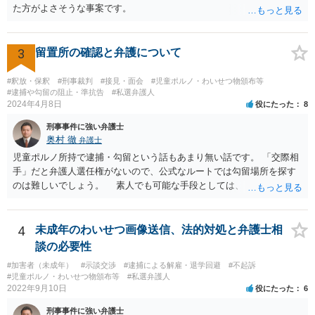
た方がよさそうな事案です。
3
留置所の確認と弁護について
#釈放・保釈
#刑事裁判
#接見・面会
#児童ポルノ・わいせつ物頒布等
#逮捕や勾留の阻止・準抗告
#私選弁護人
2024年4月8日
役にたった
8
刑事事件に強い弁護士
奥村 徹
弁護士
児童ポルノ所持で逮捕・勾留という話もあまり無い話です。 「交際相
手」だと弁護人選任権がないので、公式なルートでは勾留場所を探す
のは難しいでしょう。 素人でも可能な手段としては、「○○県内」と
いう限定があれば、全ての留置場・拘置所に被疑者宛の「居たら返事
してください」みたいな葉書を出してみて、宛先人不在で戻って来な
かった所に絞って問い合わせるという方法があります。
4
未成年のわいせつ画像送信、法的対処と弁護士相
談の必要性
#加害者（未成年）
#示談交渉
#逮捕による解雇・退学回避
#不起訴
#児童ポルノ・わいせつ物頒布等
#私選弁護人
2022年9月10日
役にたった
6
刑事事件に強い弁護士