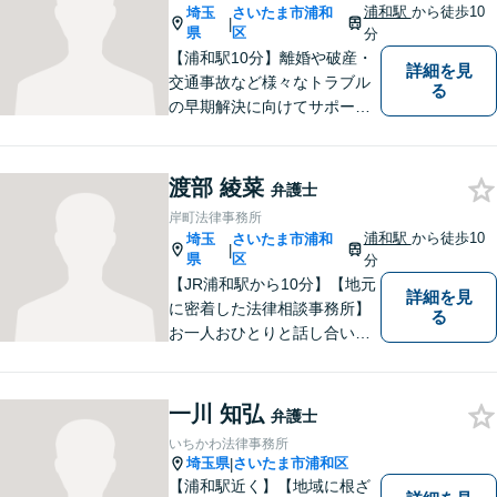
浦和駅
から徒歩10
埼玉
さいたま市浦和
|
県
区
分
【浦和駅10分】離婚や破産・
詳細を見
交通事故など様々なトラブル
る
の早期解決に向けてサポート
いたします。「こんなんこと
で弁護士に相談していいのか
分からない」という方も多い
渡部 綾菜
弁護士
と思いますが、皆さんが話し
岸町法律事務所
やすい環境を整えております
浦和駅
から徒歩10
埼玉
さいたま市浦和
|
ので、お気軽にご相談くださ
県
区
分
い。
【JR浦和駅から10分】【地元
詳細を見
に密着した法律相談事務所】
る
お一人おひとりと話し合い、
その方の希望に沿った提案を
行っております。お役に立て
ることがあれば、ぜひお手伝
一川 知弘
弁護士
いさせてください。【平日21
いちかわ法律事務所
時まで対応可】
埼玉県
さいたま市浦和区
|
【浦和駅近く】【地域に根ざ