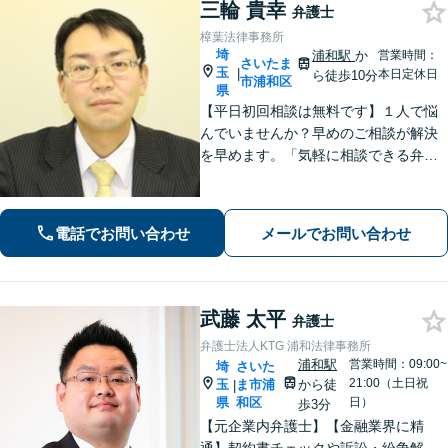
三輪 貴幸
弁護士
樟葉法律事務所
埼
浦和駅
か
営業時間：
さいたま
玉
|
本日定休日
ら徒歩10分
市浦和区
県
【平日初回相談は無料です】１人で悩
んでいませんか？早めのご相談が解決
を早めます。「気軽に相談できる弁護
士」として企業法務、相続から借金問
題まで広く対応。裁判所隣の立地を活
かした迅速な行動力でサポートしま
電話でお問い合わせ
メールでお問い合わせ
す。まずはお気軽にご相談ください。
武藤 太平
弁護士
弁護士法人KTG 浦和法律事務所
浦和駅
営業時間：09:00~
埼
さいた
21:00（土日祝
玉
ま市浦
から徒
|
県
和区
日）
歩3分
【元企業内弁護士】【金融業界に精