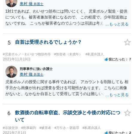
奥村 徹
弁護士
1対1であれば、わいせつ頒布には問いにくく、 児童ポルノ製造・提供
についても、被害者兼加害者になるので、 この程度で、少年院送致は
ないですね。 こっちが被害者なのでふつうは示談は考えません。 少年
事件を扱う弁護士に相談してください。
5
自首は受理されるでしょうか？
#児童ポルノ・わいせつ物頒布等
#加害者（未成年）
#私選弁護人
2021年11月19日
役にたった
7
刑事事件に強い弁護士
奥村 徹
弁護士
児童ポルノの授受に関する事件であれば、 アカウントを削除しても 相
手方から画像が出れば捜査を受ける可能性があります。 こちらに画像
がないと、なかなか自首として受理して貰うのは難しいと思います
が、 スケッチで説明するなどして、事実関係を警察に相談しておく
と、相手方からの捜査が来たときに、逮捕の必要性が少なくなるとい
う効果が得られることがあって、実際に相手方からの捜査が及んだけ
6
飲酒後の自転車窃盗、示談交渉と今後の対応につ
れど、逮捕されなかった事例もあります。
いて
#示談交渉
#刑事裁判
#被害者
#万引き・窃盗罪
#私選弁護人
2021年7月1日
役にたった
2