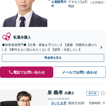
も相談受付
デオなど)は応
（土日祝日）
中
相談
私選弁護人
◆加害者側専門◆【仕事・家族を守りたい】【逮捕・刑務所を避けた
い】【事件を人に知られたくない】【謝罪・示談したい】
料金表を見る
電話でお問い合わせ
メールでお問い合わせ
泉 義孝
弁護士
東京都
泉総合法律事務所
さいたま市
面談方法(対
営業時間：0