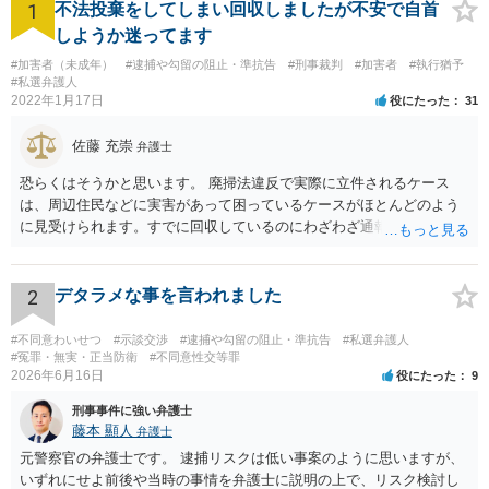
1
不法投棄をしてしまい回収しましたが不安で自首
しようか迷ってます
#加害者（未成年）
#逮捕や勾留の阻止・準抗告
#刑事裁判
#加害者
#執行猶予
#私選弁護人
2022年1月17日
役にたった
31
佐藤 充崇
弁護士
恐らくはそうかと思います。 廃掃法違反で実際に立件されるケース
は、周辺住民などに実害があって困っているケースがほとんどのよう
に見受けられます。すでに回収しているのにわざわざ通報するのは考
えにくいです。 仮に管理者が通報したとしても、不送致または簡易送
致→審判不開始となる可能性は高いと思います。この場合は警察官か
ら注意されて終わりです。 一応、通常通り家裁送致され少年審判にな
2
デタラメな事を言われました
る可能性というのもそれなりにあります。廃掃法違反の不法投棄の罪
は条文だけ見ると重い罪なので。 ただ鑑別所に入れられることはまず
#不同意わいせつ
#示談交渉
#逮捕や勾留の阻止・準抗告
#私選弁護人
ないと思いますし、相談者の方の素行が悪いというわけでもなけれ
#冤罪・無実・正当防衛
#不同意性交等罪
2026年6月16日
役にたった
9
ば、不処分で終わりになる可能性が高いと思います。少年院送致や逆
送は暴力団関係者でもないとまずないと思います。 ただどうしても心
刑事事件に強い弁護士
配というなら、弁護士に依頼して自首するという方法はあるかも知れ
藤本 顯人
弁護士
ません。反省していることが捜査機関や家裁に伝わりますので。
元警察官の弁護士です。 逮捕リスクは低い事案のように思いますが、
いずれにせよ前後や当時の事情を弁護士に説明の上で、リスク検討し