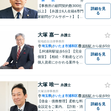
県
区
分
【事務所の顧問契約数300社
詳細を見
以上】【弁護士6人在籍&専門
る
家顧問がフルサポート】【北
浦和駅2分】企業法務に強い弁
護士が労働雇用、債権回収、
商取引問題などに対応しま
大塚 嘉一
弁護士
す。中小企業さま、個人事業
菊地総合法律事務所
主さまからのご相談に注力
埼玉県
さいたま市浦和区
浦和駅
から徒歩5分
|
【初回面談無料】
【JR浦和駅徒歩5分】【完全
詳細を見
個室】【相続・不動産などの
る
個人資産にかかわる案件を多
数解決】問題がしかるべき方
向に向かうよう全力でサポー
トさせていただきます。 ぜひ
大塚 唯一
お気軽にご相談ください。
弁護士
大塚法律事務所
埼玉県
さいたま市浦和区
浦和駅
から徒歩9分
|
【借金・債務整理】柔軟な料
詳細を見
金設定をご案内。【詐欺・消
る