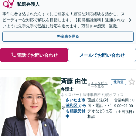
私選弁護人
事件に巻き込まれたらすぐにご相談を！豊富な対応経験を活かし、ス
ピーディーな対応で解決を目指します。【初回相談無料】逮捕されな
いように先手先手で迅速に対応を進めます。万引きや痴漢、盗撮、覚
醒剤など幅広い事案に対応します。
料金表を見る
電話でお問い合わせ
メールでお問い合わせ
斉藤 由佳
北海道
インタビュ
ーを見る
弁護士
ネクスパート法律事務所 札幌オフィス
さいたま市
面談方法(対
営業時間：0
浦和区
から
面・電話・ビ
9:00~21:00
も相談受付
デオなど)は応
（土日祝日）
中
相談