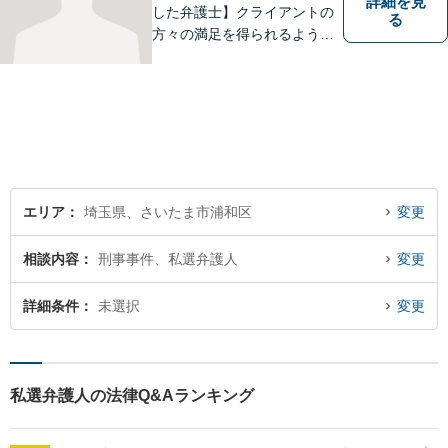
詳細を見
した弁護士】クライアントの
る
方々の満足を得られるよう最
善を尽くします。交通事故／
離婚問題／刑事事件／労働問
題／企業法務など、幅広く対
応可能。【明確な料金体系】
法律トラブルでお悩みの方
は、どうぞお気軽にご相談く
ださい。
エリア
埼玉県、さいたま市浦和区
変更
相談内容
刑事事件、私選弁護人
変更
詳細条件
未選択
変更
私選弁護人の法律Q&Aランキング