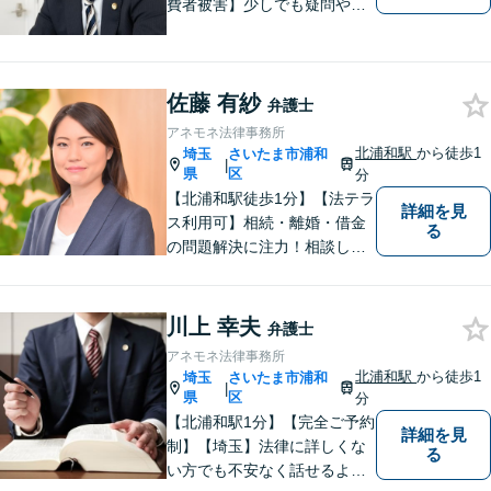
費者被害】少しでも疑問や不
安を感じた場合はすぐにご相
談を。【不動産・住まい】幅
広い問題に対応しています。
佐藤 有紗
【刑事事件】スピーディーな
弁護士
接見を重視！少年事件は子ど
アネモネ法律事務所
もたちの将来を見据えてサポ
北浦和駅
から徒歩1
埼玉
さいたま市浦和
|
ート。
県
区
分
【北浦和駅徒歩1分】【法テラ
詳細を見
ス利用可】相続・離婚・借金
る
の問題解決に注力！相談して
よかったと思っていただける
よう、お話をしっかり伺い、
具体的なアドバイスを行うよ
川上 幸夫
弁護士
う心がけております。 新たな
アネモネ法律事務所
人生の第一歩を全力でサポー
北浦和駅
から徒歩1
埼玉
さいたま市浦和
|
トいたしますので、ぜひご相
県
区
分
談ください。
【北浦和駅1分】【完全ご予約
詳細を見
制】【埼玉】法律に詳しくな
る
い方でも不安なく話せるよ