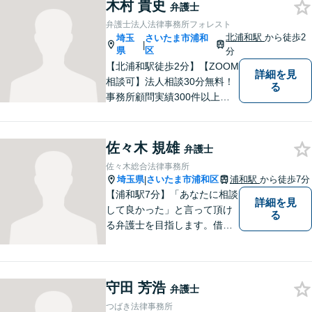
木村 貴史
士。まずはお気軽にご相談く
弁護士
ださい。【電話・メール相談
弁護士法人法律事務所フォレスト
OK】
北浦和駅
から徒歩2
埼玉
さいたま市浦和
|
県
区
分
【北浦和駅徒歩2分】【ZOOM
詳細を見
相談可】法人相談30分無料！
る
事務所顧問実績300件以上！
お一人お一人の抱える問題を
的確に把握し、ご意向に沿え
るよう尽力いたします！業種
佐々木 規雄
弁護士
ごとに専門化したチームでの
佐々木総合法律事務所
サポート体制あり！ぜひ一度
埼玉県
さいたま市浦和区
浦和駅
から徒歩7分
|
ご相談ください。
【浦和駅7分】「あなたに相談
詳細を見
して良かった」と言って頂け
る
る弁護士を目指します。借
金・交通事故・離婚など、幅
広いお困りごとに対応してま
いります。まずはご相談くだ
守田 芳浩
さいませ。【近隣駐車場あ
弁護士
り】
つばき法律事務所