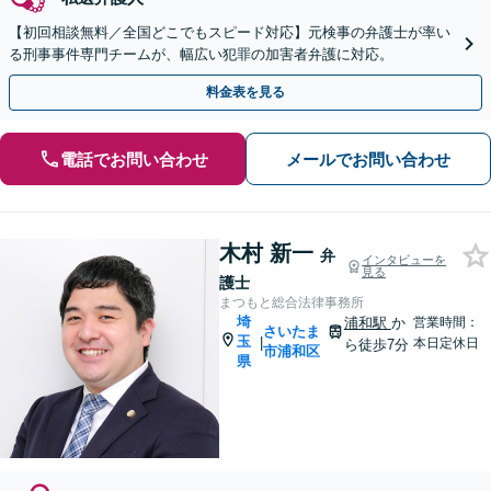
【初回相談無料／全国どこでもスピード対応】元検事の弁護士が率い
る刑事事件専門チームが、幅広い犯罪の加害者弁護に対応。
料金表を見る
電話でお問い合わせ
メールでお問い合わせ
木村 新一
弁
インタビューを
見る
護士
まつもと総合法律事務所
埼
浦和駅
か
営業時間：
さいたま
玉
|
本日定休日
ら徒歩7分
市浦和区
県