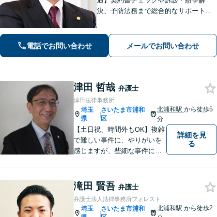
通】契約書チェックや訴訟・紛争解
決、予防法務まで総合的なサポートが
可能です。債権回収の実績も多数！
【ワンストップサービスの提供】
電話でお問い合わせ
メールでお問い合わせ
津田 哲哉
弁護士
津田法律事務所
北浦和駅
から徒歩5
埼玉
さいたま市浦和
|
県
区
分
【土日祝、時間外もOK】複雑
詳細を見
で難しい事件に、やりがいを
る
感じますが、些細な事件にも
丁寧に対応します。コンサル
ティング会社での経験から、
会社経営、経理・税務などに
滝田 賢吾
弁護士
も詳しく、きめ細かく対応致
弁護士法人法律事務所フォレスト
します。刑事事件にも力を入
北浦和駅
から徒歩2
埼玉
さいたま市浦和
|
れています。