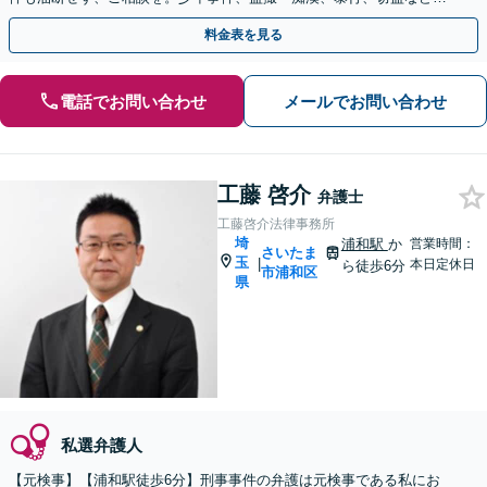
幅広い事件に対応【浦和駅3分】【夜間・土日祝面談可】
料金表を見る
電話でお問い合わせ
メールでお問い合わせ
工藤 啓介
弁護士
工藤啓介法律事務所
埼
浦和駅
か
営業時間：
さいたま
玉
|
本日定休日
ら徒歩6分
市浦和区
県
私選弁護人
【元検事】【浦和駅徒歩6分】刑事事件の弁護は元検事である私にお