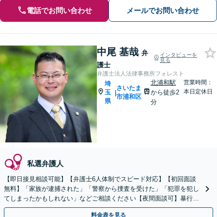
電話でお問い合わせ
メールでお問い合わせ
中尾 基哉
弁
インタビューを
見る
護士
弁護士法人法律事務所フォレスト
北浦和駅
営業時間：
埼
さいたま
本日定休日
玉
から徒歩2
|
市浦和区
県
分
私選弁護人
【即日接見相談可能】【弁護士6人体制でスピード対応】【初回面談
無料】「家族が逮捕された」「警察から捜査を受けた」「犯罪を犯し
てしまったかもしれない」などご相談ください【夜間面談可】暴行／
傷害罪／窃盗罪／性犯罪など経験多数
料金表を見る