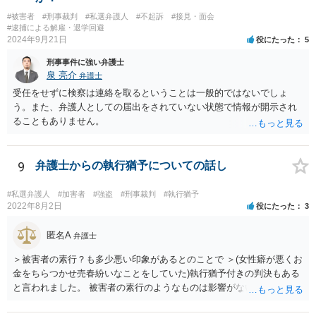
#被害者
#刑事裁判
#私選弁護人
#不起訴
#接見・面会
#逮捕による解雇・退学回避
2024年9月21日
役にたった
5
刑事事件に強い弁護士
泉 亮介
弁護士
受任をせずに検察は連絡を取るということは一般的ではないでしょ
う。また、弁護人としての届出をされていない状態で情報が開示され
ることもありません。
9
弁護士からの執行猶予についての話し
#私選弁護人
#加害者
#強盗
#刑事裁判
#執行猶予
2022年8月2日
役にたった
3
匿名A
弁護士
＞被害者の素行？も多少悪い印象があるとのことで ＞(女性癖が悪くお
金をちらつかせ売春紛いなことをしていた)執行猶予付きの判決もある
と言われました。 被害者の素行のようなものは影響がないかと思いま
すが、「執行猶予付きの判決もある」と言われたのであれば、可能性
はあるのではないでしょうか。