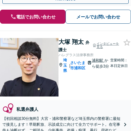
電話でお問い合わせ
メールでお問い合わせ
大塚 翔太
弁
インタビューを
見る
護士
ハレグラス法律事務所
埼
浦和駅
か
営業時間：
さいたま
玉
|
本日定休日
ら徒歩3分
市浦和区
県
私選弁護人
【初回相談30分無料】大宮・浦和警察署など埼玉県内の警察署に最短
で接見します！早期釈放、示談成立に向けて全力でサポート。在宅事
件も油断せず、ご相談を。少年事件、盗撮・痴漢、暴行、窃盗など、