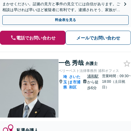
まかせください。証拠の見方と事件の見立てには自信があります。ご
相談は早ければ早いほど被疑者に有利です。逮捕されそう、家族が逮
捕されたという場合、いち早くご相談ください。
料金表を見る
電話でお問い合わせ
メールでお問い合わせ
一色 秀哉
弁護士
ベリーベスト法律事務所 浦和オフィス
浦和駅
営業時間：09:30~
埼
さいた
18:00（土日祝
玉
ま市浦
から徒
|
県
和区
日）
歩6分
私選弁護人