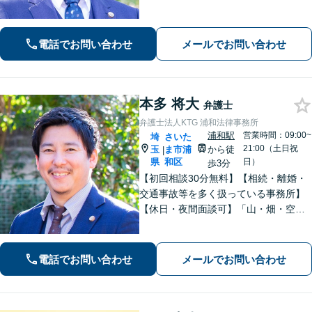
相続放棄、遺言書作成などに対応【不
動産】他士業との連携で、複雑な事案
も的確に解決【休日・夜間面談可】
電話でお問い合わせ
メールでお問い合わせ
【浦和駅3分】
本多 将大
弁護士
弁護士法人KTG 浦和法律事務所
浦和駅
営業時間：09:00~
埼
さいた
21:00（土日祝
玉
ま市浦
から徒
|
県
和区
日）
歩3分
【初回相談30分無料】【相続・離婚・
交通事故等を多く扱っている事務所】
【休日・夜間面談可】「山・畑・空き
家などの遺産分割にも対応」相続・離
婚丸ごとお任せください【浦和駅3分】
電話でお問い合わせ
メールでお問い合わせ