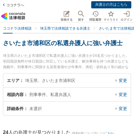
弁護士の方はこちら
ココナラへ
投稿する
探す
閲覧履歴
マイリスト
ログイン
ココナラ法律相談
埼玉県で法律相談できる弁護士
さいたま市で法律相
さいたま市浦和区の私選弁護人に強い弁護士
埼玉県のさいたま市浦和区で私選弁護人に強い弁護士が24名見つかりました。
初回面談無料や休日面談に対応している弁護士、解決事例を持つ弁護士なども
掲載中。刑事事件に関係する加害者側や少年事件、再犯・前科あり等の細かな
分野での絞り込み検索もでき便利です。特に弁護士法人法律事務所フォレスト
の𠮷田 直志弁護士や弁護士法人法律事務所フォレストの中尾 基哉弁護士、ハレ
エリア
埼玉県、さいたま市浦和区
変更
グラス法律事務所の大塚 翔太弁護士のプロフィール情報や弁護士費用、強みな
どが注目されています。『さいたま市浦和区で土日や夜間に発生した私選弁護
相談内容
刑事事件、私選弁護人
変更
人のトラブルを今すぐに弁護士に相談したい』『私選弁護人のトラブル解決の
実績豊富な近くの弁護士を検索したい』『初回相談無料で私選弁護人を法律相
談できるさいたま市浦和区内の弁護士に相談予約したい』などでお困りの相談
詳細条件
未選択
変更
者さんにおすすめです。
24
人の弁護士が見つかりました
(検索結果について詳しくは
こちら
)