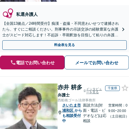
私選弁護人
【全国13拠点／24時間受付】痴漢・盗撮・不同意わいせつで逮捕され
たら、すぐにご相談ください。刑事事件の示談交渉の経験豊富な弁護
士がスピード対応します！不起訴・早期釈放を目指して粘りの弁護活
動を行います。
料金表を見る
電話でお問い合わせ
メールでお問い合わせ
赤井 耕多
千葉県
インタビュ
ーを見る
弁護士
西船橋ゴール法律事務所
さいたま市
面談方法(対
営業時間：0
浦和区
から
面・電話・ビ
9:00~20:00
も相談受付
デオなど)は応
（土日祝日）
中
相談