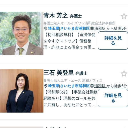
う、わかりやすくご説明する
ことを心がけています。 難し
く感じがちな法律問題も、少
青木 芳之
弁護士
しずつ一緒に整理していきま
弁護士法人オールイズワン浦和総合法律事務所
しょう。
埼玉県
さいたま市浦和区
浦和駅
から徒歩5分
|
【初回相談無料】【返済催促
詳細を見
を今すぐストップ】債務整
る
理・詐欺による借金でお困り
の方はお早めにご相談くださ
い。多くのお客様から高評価
をいただいています。【浦和
三石 美登里
駅5分】【プライバシー配慮】
弁護士
【平日22時・土日祝20時ま
弁護士法人ユア・エース 浦和オフィス
で】【弁護士歴10年以上】
埼玉県
さいたま市浦和区
浦和駅
から徒歩6分
|
【浦和駅6分】【事業会社勤務
詳細を見
経験あり】理想のゴールを共
る
に共有し、あなたにとって最
善の解決を目指し迅速に対応
してまいります。債務整理・
交通事故に強みを持つ弁護