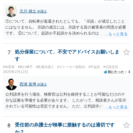
北川 雄士
弁護士
①について、自転車が返還されたとしても、「示談」が成立したこと
にはなりません。 示談の成立には、示談する旨の被害者の同意が必要
です。 ②について、起訴か不起訴かを決められるのは、検察官のみで
す。 その意味では、最終的に警察官の言うとおりになる可能性はあり
ますが、警察官の個人的な見立てに過ぎません。 ③について、一般
に、示談を行うとすれば少しでも早い方がいいです。 被害者の動きを
7
処分保留について、不安でアドバイスお願いしま
待って、ということは通常しません。 ④について、示談をされたいと
す
いうことであれば、弁護士に依頼され、弁護士を通じて警察に対し、
#加害者
#執行猶予
#私選弁護人
#ストーカー規制法
#不起訴
#示談交渉
被害者の連絡先を教えてもらえないかとお願いする方法があります。
2025年2月12日
役にたった
3
最終的に応じるかは被害者の意向次第ですが、「加害者」本人に被害
者の情報を伝えるというのはなかなか応じてもらうのは難しいです
西浦 嘉博
弁護士
が、 弁護士限りで、などと条件を付けることで応じていただける可能
性があります。 以上踏まえて、お近くの弁護士事務所にご相談されて
公判請求を行う場合、検察官は公判を維持することが可能なだけの十
みてください。
分な証拠を準備する必要があります。 したがって、相談者さんが呈示
されている可能性は否定できません。 ただ、公判請求の可能性が完全
には否定できない以上、示談成立を指向される方向性が今後も望まし
いのではないかと思われます。 繰り返しますが、ご依頼されている弁
護人とご相談ください。
8
受任前の弁護士が検事に接触するのは適切です
か？