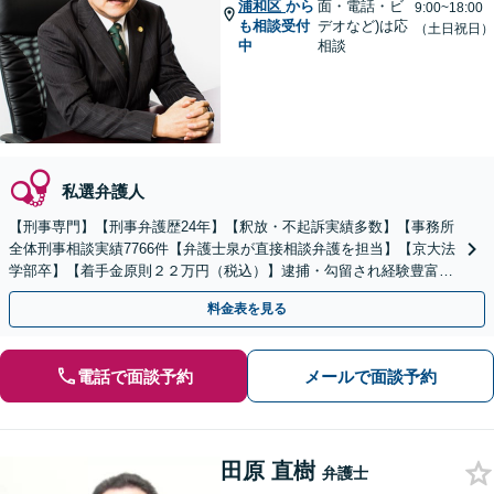
浦和区
から
面・電話・ビ
9:00~18:00
も相談受付
デオなど)は応
（土日祝日）
中
相談
私選弁護人
【刑事専門】【刑事弁護歴24年】【釈放・不起訴実績多数】【事務所
全体刑事相談実績7766件【弁護士泉が直接相談弁護を担当】【京大法
学部卒】【着手金原則２２万円（税込）】逮捕・勾留され経験豊富な
弁護士をお探しの方は弁護士泉にご相談ください。
料金表を見る
電話で面談予約
メールで面談予約
田原 直樹
弁護士