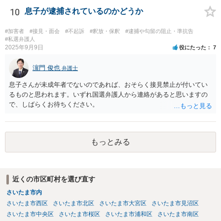
10
息子が逮捕されているのかどうか
#加害者
#接見・面会
#不起訴
#釈放・保釈
#逮捕や勾留の阻止・準抗告
#私選弁護人
2025年9月9日
役にたった
7
濵門 俊也
弁護士
息子さんが未成年者でないのであれば、おそらく接見禁止が付いてい
るものと思われます。いずれ国選弁護人から連絡があると思いますの
で、しばらくお待ちください。
もっとみる
近くの市区町村を選び直す
さいたま市内
さいたま市西区
さいたま市北区
さいたま市大宮区
さいたま市見沼区
さいたま市中央区
さいたま市桜区
さいたま市浦和区
さいたま市南区