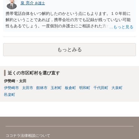
泉 亮介
弁護士
携帯電話自体をいつ解約したのかという点にもよります。１０年前に
解約ということであれば，携帯会社の方でも記録が残っていない可能
性もあるでしょう。一度個別の弁護士にご相談された方が良いかと思
われます。
もっとみる
近くの市区町村を選び直す
伊勢崎・太田
伊勢崎市
太田市
館林市
玉村町
板倉町
明和町
千代田町
大泉町
邑楽町
ココナラ法律相談について