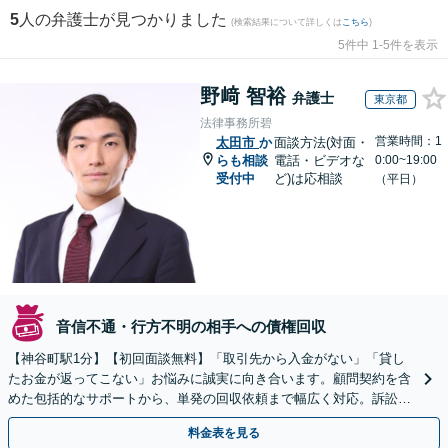
5
人の弁護士が見つかりました
(検索結果について詳しくは
こちら
)
5件中 1-5件を表示
野﨑 智裕
弁護士
東京都
法律事務所碧
営業時間：1
太田市
か
面談方法(対面・
らも相談
電話・ビデオな
0:00~19:00
受付中
ど)は応相談
（平日）
音信不通・行方不明の相手への債権回収
【神谷町駅1分】【初回面談無料】「取引先から入金がない」「貸し
たお金が返ってこない」お悩みに誠実に向き合います。顧問契約を含
めた包括的なサポートから、単発の回収依頼まで幅広く対応。訴訟や
交渉で、権利を守るために尽力【夜間相談可】
料金表を見る