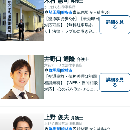
木村 憲司
弁護士
かごはら法律事務所
埼玉県
熊谷市
籠原駅
から徒歩3分
|
【籠原駅徒歩3分】【最短即日
詳細を見
対応可能】【無料駐車場あ
る
り】法律トラブルに巻き込ま
れた場合は、どのようなもの
であっても早めの相談が重要
です。早めの相談がより良い
解決の鍵です。お困りごとが
井野口 通隆
弁護士
ございましたら、お気軽にご
六花アトリエ法律事務所
相談ください。
群馬県
館林市
|
【交通事故・債務整理は初回
詳細を見
相談無料】【WEB・夜間相談
る
対応】 心の花を咲かせること
ができるように、全身全霊を
かけてサポートします。 一期
一会を大事にし、あなたとの
縁を心からお待ちしていま
上野 俊夫
弁護士
す。
上野労務経営法律事務所
群馬県
館林市
館林駅
から徒歩4分
|