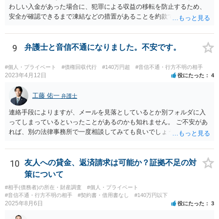
わしい入金があった場合に、犯罪による収益の移転を防止するため、
安全が確認できるまで凍結などの措置があることを約款で定めている
のではないかと考えられます。もし約款があるなら、これに同意して
口座を開設している以上、応じざるを得ません。 銀行に根拠を確認し
てみるとよいでしょう。
9
弁護士と音信不通になりました。不安です。
#個人・プライベート
#債権回収代行
#140万円超
#音信不通・行方不明の相手
2023年4月12日
役にたった
4
工藤 佑一
弁護士
連絡手段によりますが、メールを見落としているとか別フォルダに入
ってしまっているといったことがあるのかも知れません。 ご不安があ
れば、別の法律事務所で一度相談してみても良いでしょう。
10
友人への貸金、返済請求は可能か？証拠不足の対
策について
#相手(債務者)の所在・財産調査
#個人・プライベート
#音信不通・行方不明の相手
#契約書・借用書なし
#140万円以下
2025年8月6日
役にたった
3