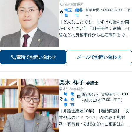
大地法律事務所
埼玉
熊谷
営業時間：09:00~18:00（平
|
県
市
日）
【どんなことでも、まずはお話をお聞
かせください】「刑事事件：逮捕・勾
留などの身柄事件から在宅事件まで、
捜査段階から迅速に対応し、接見・示
談交渉・不起訴に向けた弁護活動を行
います。」
電話でお問い合わせ
メールでお問い合わせ
栗木 祥子
弁護士
栗木法律事務所
埼
熊
熊谷駅
か
営業時間：10:00~
玉
谷
|
17:00（平日）
ら徒歩10分
県
市
【弁護士経験10年】【離婚問題】「女
性視点のアドバイス」が強み！慰謝
料・養育費・親権などのご相談はお任
せください【相続・遺言】丁寧なヒア