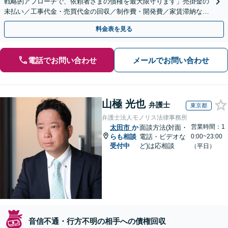
戦略的アプローチで、依頼者さまの債権を最大限守ります」売掛金の
未払い／工事代金・売買代金の回収／制作費・開発費／家賃滞納な
ど、事業活動で発生するあらゆる債権回収に実績あり
料金表を見る
電話でお問い合わせ
メールでお問い合わせ
山極 光也
弁護士
東京都
弁護士法人モノリス法律事務所
営業時間：1
太田市
か
面談方法(対面・
らも相談
電話・ビデオな
0:00~23:00
受付中
ど)は応相談
（平日）
音信不通・行方不明の相手への債権回収