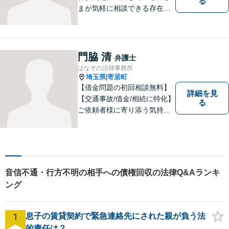
る
まが気軽に相談できる存在に
なります。離婚問題／相続問
題／交通事故など、幅広いト
ラブルに対応。【当日／夜間
／休日対応可能】公平・公正
門脇 清
弁護士
な立場から、事件の見通しを
はなぞの法律事務所
正確に伝えます。お気軽にご
埼玉県
寄居町
|
相談ください。
【借金問題の初回相談無料】
詳細を見
【交通事故/借金/相続に特化】
る
ご依頼者様に寄り添う気持ち
を大切にしております。交通
事故、借金問題、相続・遺言
など一般民事から刑事事件、
顧問契約まで幅広い分野に対
応しております。
音信不通・行方不明の相手への債権回収の法律Q&Aランキ
ング
1
息子の賃貸契約で緊急連絡先にされた親が負う法
的責任は？