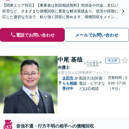
【関東エリア対応】【事業者は初回相談無料】売掛金や代金、支払い
拒否など、さまざまな債権回収に豊富な解決実績あり。状況や段階に
応じた適切な方法で、粘り強く回収に努めます。債権回収をメインと
する顧問契約もお任せください【個人のご相談にも対応】
電話でお問い合わせ
メールでお問い合わせ
中尾 基哉
埼玉県
インタビュ
ーを見る
弁護士
弁護士法人法律事務所フォレスト
営業時間：0
太田市
か
面談方法(対面・
らも相談
電話・ビデオな
9:00~17:30
受付中
ど)は応相談
（平日）
音信不通・行方不明の相手への債権回収