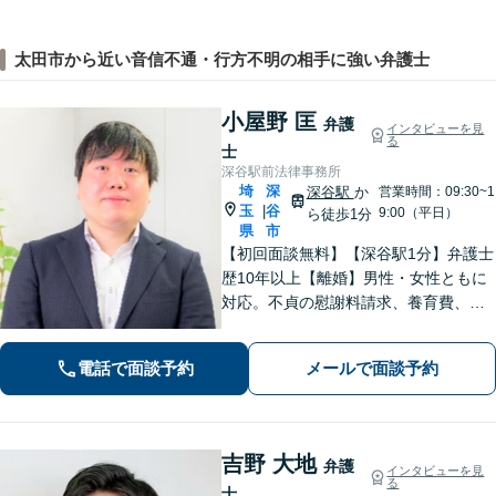
太田市から近い音信不通・行方不明の相手に強い弁護士
小屋野 匡
弁護
インタビューを見
る
士
深谷駅前法律事務所
埼
深
深谷駅
か
営業時間：09:30~1
玉
谷
|
9:00（平日）
ら徒歩1分
県
市
【初回面談無料】【深谷駅1分】弁護士
歴10年以上【離婚】男性・女性ともに
対応。不貞の慰謝料請求、養育費、協
議、調停など【相続】交渉や相続放
棄、遺留分、遺言書の作成など。出張
電話で面談予約
メールで面談予約
相談可。少しでも不安に感じました
ら、お早めにお電話ください。
吉野 大地
弁護
インタビューを見
る
士