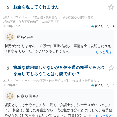
5
お金を返してくれません
#個人・プライベート
#契約書・借用書なし
#少額訴訟の相談・依頼
#音信不通・行方不明の相手
#140万円以下
2023年1月28日
役にたった
4
匿名A
弁護士
状況が分かりません。 弁護士に直接相談し、事情を全て説明したうえ
で回答をもらった方がよいかもしれません。
6
簡単な借用書しかないが音信不通の相手からお金
を返してもらうことは可能ですか？
#個人・プライベート
#音信不通・行方不明の相手
#契約書・借用書なし
2019年8月19日
役にたった
5
内藤 政信
弁護士
証拠としては十分でしょう。 近くの弁護士か、法テラスがいいでしょ
う。 料金は、近くの弁護士なら、成功報酬部分を多 めにして、着手金
を少なめにしてもらうといいで しょう。 内容的には、回収見込みがあ