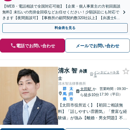
【WEB・電話相談で全国対応可能】【企業・個人事業主の方初回面談
無料】未払いの売掛金回収などお任せください！少額訴訟にも対応で
きます【夜間面談可】【事務所の顧問契約数320社以上】【弁護士6人
在籍&専門家顧問がフルサポート】
料金表を見る
電話でお問い合わせ
メールでお問い合わせ
清水 智
弁護
インタビューを見
る
士
清水智法律事務所
群
太
太田駅
か
営業時間：09:30~
馬
田
|
17:30（平日）
ら徒歩10分
県
市
【太田市役所近く】【初回ご相談無
料】「話しやすい雰囲気」「豊富な経
験値」が強み【離婚・男女問題】不
貞・精神的苦痛に関する慰謝料はお任