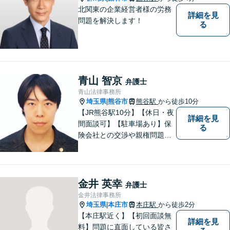
北関東の企業経営者様の労務
詳細を見
問題を解決します！
る
青山 智京
弁護士
青山法律事務所
埼玉県
熊谷市
熊谷駅
から徒歩10分
|
【JR熊谷駅10分】【休日・夜
詳細を見
間面談可】【駐車場あり】保
る
険会社との交渉や親権問題、
逮捕直後の対応など、それぞ
れの事情に応じた柔軟な支援
を行います。 「弁護士は敷居
が高い」と感じる方も、まず
金井 英幸
弁護士
はお気持ちをお聞かせくださ
金井法律事務所
い。
埼玉県
本庄市
本庄駅
から徒歩2分
|
【本庄駅近く】【初回面談無
詳細を見
料】問題に直面している皆さ