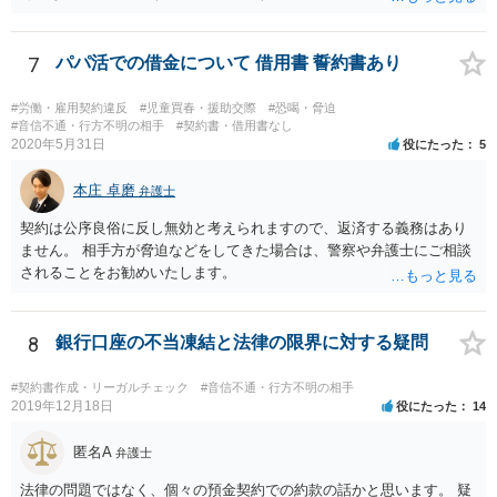
るかどうかですね。
7
パパ活での借金について 借用書 誓約書あり
#労働・雇用契約違反
#児童買春・援助交際
#恐喝・脅迫
#音信不通・行方不明の相手
#契約書・借用書なし
2020年5月31日
役にたった
5
本庄 卓磨
弁護士
契約は公序良俗に反し無効と考えられますので、返済する義務はあり
ません。 相手方が脅迫などをしてきた場合は、警察や弁護士にご相談
されることをお勧めいたします。
8
銀行口座の不当凍結と法律の限界に対する疑問
#契約書作成・リーガルチェック
#音信不通・行方不明の相手
2019年12月18日
役にたった
14
匿名A
弁護士
法律の問題ではなく、個々の預金契約での約款の話かと思います。 疑