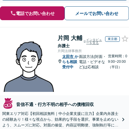
電話でお問い合わせ
メールでお問い合わせ
片岡 大輔
東京都
インタビュ
ーを見る
弁護士
片岡法律事務所
営業時間：0
太田市
か
面談方法(対面・
らも相談
電話・ビデオな
9:00~20:00
受付中
ど)は応相談
（平日）
音信不通・行方不明の相手への債権回収
関東エリア対応【初回相談無料｜中小企業支援に注力】企業内弁護士
の経験あり！様々な視点から、効果的な手段を選択。事業を止めない
よう、スムーズに対応。対面の催促、内容証明郵便、強制執行等に精