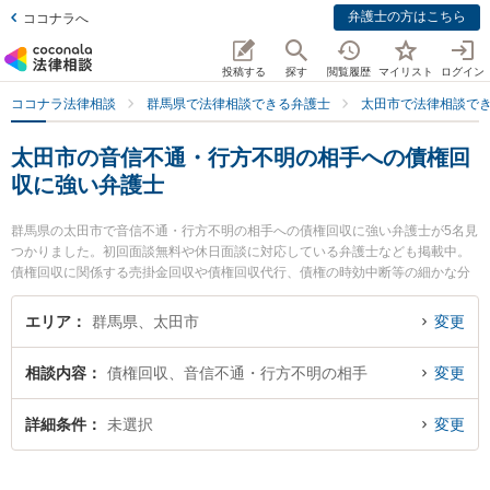
弁護士の方はこちら
ココナラへ
投稿する
探す
閲覧履歴
マイリスト
ログイン
ココナラ法律相談
群馬県で法律相談できる弁護士
太田市で法律相談で
太田市の音信不通・行方不明の相手への債権回
収に強い弁護士
群馬県の太田市で音信不通・行方不明の相手への債権回収に強い弁護士が5名見
つかりました。初回面談無料や休日面談に対応している弁護士なども掲載中。
債権回収に関係する売掛金回収や債権回収代行、債権の時効中断等の細かな分
野での絞り込み検索もでき便利です。特に清水智法律事務所の清水 智弁護士や
きらら法律事務所の木村 就一弁護士、村山準一法律事務所の村山 準一弁護士の
エリア
群馬県、太田市
変更
プロフィール情報や弁護士費用、強みなどが注目されています。『太田市で土
日や夜間に発生した音信不通・行方不明の相手への債権回収のトラブルを今す
相談内容
債権回収、音信不通・行方不明の相手
変更
ぐに弁護士に相談したい』『音信不通・行方不明の相手への債権回収のトラブ
ル解決の実績豊富な近くの弁護士を検索したい』『初回相談無料で音信不通・
行方不明の相手への債権回収を法律相談できる太田市内の弁護士に相談予約し
詳細条件
未選択
変更
たい』などでお困りの相談者さんにおすすめです。