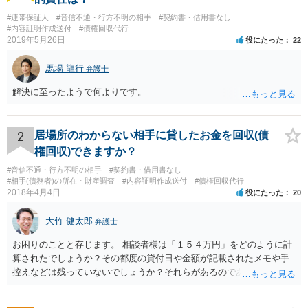
#連帯保証人
#音信不通・行方不明の相手
#契約書・借用書なし
#内容証明作成送付
#債権回収代行
2019年5月26日
役にたった
22
馬場 龍行
弁護士
解決に至ったようで何よりです。
2
居場所のわからない相手に貸したお金を回収(債
権回収)できますか？
#音信不通・行方不明の相手
#契約書・借用書なし
#相手(債務者)の所在・財産調査
#内容証明作成送付
#債権回収代行
2018年4月4日
役にたった
20
大竹 健太郎
弁護士
お困りのことと存じます。 相談者様は「１５４万円」をどのように計
算されたでしょうか？その都度の貸付日や金額が記載されたメモや手
控えなどは残っていないでしょうか？それらがあるのであればメール
と共に証拠として用いることが可能です。メールについては内容次第
です。 彼の住所については住民票上の住所であれば調査することは可