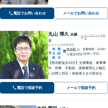
リングと話しやすい雰囲気を大切にし
ます。その他、交通事故、借金・債務
電話でお問い合わせ
メールでお問い合わせ
整理にも対応。
丸山 博久
弁護
インタビューを見
る
士
まるやま法律事務所
埼
熊
熊谷駅
か
営業時間：10:00~
玉
谷
|
18:00（平日）
ら徒歩10分
県
市
【熊谷駅徒歩10分】交通事故、家事事
件、刑事、不動産、債務整理など幅広
い分野に対応！依頼者さまの状況を十
分にヒアリングし、あらゆる観点から
解決策をご提案いたします。お気軽に
電話で面談予約
メールで面談予約
ご相談ください。【法テラス利用可】
【駐車場あり】