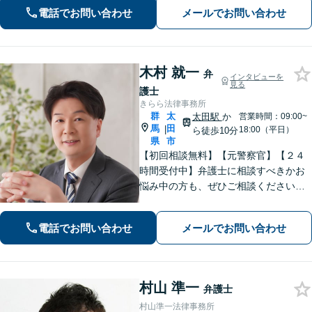
せください【相続遺言】穏便な解決を
電話でお問い合わせ
メールでお問い合わせ
心がけています。交通事故、刑事事
件、医療問題などにも対応【休日の対
応可】
木村 就一
弁
インタビューを
見る
護士
きらら法律事務所
群
太
太田駅
か
営業時間：09:00~
馬
田
|
18:00（平日）
ら徒歩10分
県
市
【初回相談無料】【元警察官】【２４
時間受付中】弁護士に相談すべきかお
悩み中の方も、ぜひご相談ください
【刑事・離婚・相続・交通事故・企業
法務など】ご相談者さまに寄り添い、
電話でお問い合わせ
メールでお問い合わせ
きめ細やかな対応で、スピーディーに
最良の解決を目指します【土日・夜間
相談可能】。
村山 準一
弁護士
村山準一法律事務所