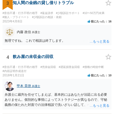
能です。 弁護士に依頼した際の費用にいては現在弁護士費用が自由化
3
知人間の金銭の貸し借りトラブル
されており法律事務所によって異なりますので、あくまで目安となり
ますが、交渉を依頼すると①着手金が請求額×8％or10万円の高い方、
#音信不通・行方不明の相手
#返金請求
#少額訴訟サポート
#10〜50万円未満
②成功報酬が16％、③実費というところでしょうか。法律事務所によ
#個人・プライベート
#少額訴訟の相談・依頼
2023年4月8日
役にたった
16
っては別途日当を請求するところもあると思います。 勝訴の見込みや
回収の見込み、私にご依頼いただいた場合の費用については、詳細を
内藤 政信
お伺いできればお伝えさせていただきますので、宜しければ、個別に
弁護士
ご連絡頂けますと幸いです。 宜しくお願い致します。
無理ですね。 これで相談は終了します。
4
飲み屋の未収金の回収
#音信不通・行方不明の相手
#売掛金回収
#遅延損害金回収
#債権の時効中断
#内容証明作成送付
2018年1月21日
役にたった
10
甲本 晃啓
弁護士
弁護士に裁判を任せてしまえば、基本的にはあなたが法廷に出る必要
ありません。個別的な事情によってストラテジーが異なるので、守秘
義務の保たれた対面での法律相談で洗いざらい話して、ベストな方法
を検討してもらってください。