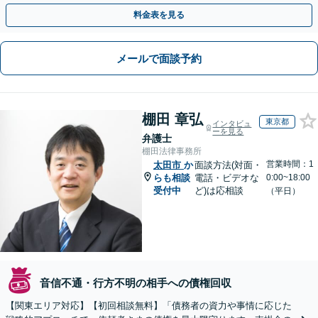
通。お困りの方はすぐにご相談を【オンライン面談◎】
料金表を見る
メールで面談予約
棚田 章弘
東京都
インタビュ
ーを見る
弁護士
棚田法律事務所
営業時間：1
太田市
か
面談方法(対面・
らも相談
電話・ビデオな
0:00~18:00
受付中
ど)は応相談
（平日）
音信不通・行方不明の相手への債権回収
【関東エリア対応】【初回相談無料】「債務者の資力や事情に応じた