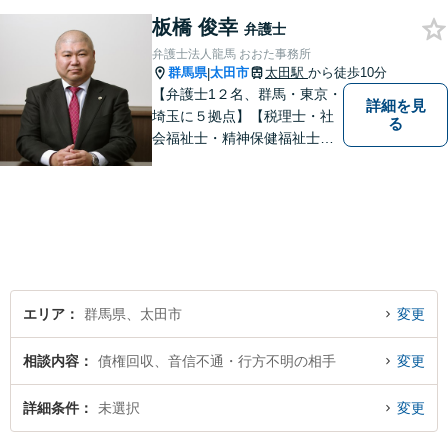
板橋 俊幸
弁護士
弁護士法人龍馬 おおた事務所
群馬県
太田市
太田駅
から徒歩10分
|
【弁護士1２名、群馬・東京・
詳細を見
埼玉に５拠点】【税理士・社
る
会福祉士・精神保健福祉士が
所属】 【介護・福祉事業者の
サポートに注力】【土曜・夜
間相談可能】【出張相談可
能】
エリア
群馬県、太田市
変更
相談内容
債権回収、音信不通・行方不明の相手
変更
詳細条件
未選択
変更