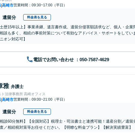
県
高崎市
営業時間：09:30~17:00（平日）
|
遺留分
料金表を見る
士歴15年以上】事業承継、遺言書作成、遺留分侵害額請求など、個人・企業
相談も多く、相続の事前対策について有効なアドバイス・サポートをしてい
ニオン対応可】
電話でお問い合わせ
章雅
弁護士
スト法律事務所 高崎オフィス
県
高崎市
営業時間：09:00~21:00（平日）
|
遺留分
料金表を見る
相談60分無料】【全国対応】税理士・司法書士と連携可能！遺産分割／遺留
査／相続税対策等お任せください。【明瞭な料金プラン】【解決実績豊富】