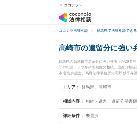
ココナラへ
ココナラ法律相談
群馬県で法律相談できる
高崎市の遺留分に強い
群馬県の高崎市で遺留分に強い弁護士が29名
間の相続トラブルや認知症の相続、遺産分割等
本 哲也弁護士、髙野法律事務所の髙野 鉄平
に弁護士に相談したい』『遺留分のトラブル解
お困りの相談者さんにおすすめです。
エリア
群馬県、高崎市
相談内容
相続・遺言、遺留分侵害額
詳細条件
未選択