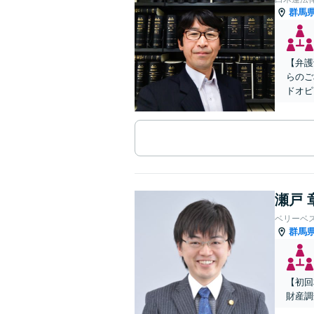
群馬
【弁護
らのご
ドオピ
瀬戸 
ベリーベ
群馬
【初回
財産調