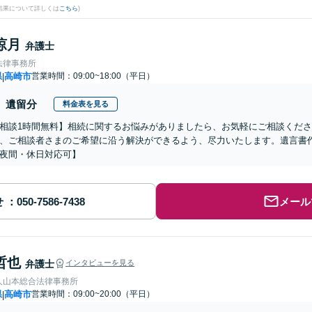
結果について詳しくは
こちら
)
涼月
弁護士
法律事務所
県
高崎市
営業時間：09:00~18:00（平日）
|
遺留分
料金表を見る
相談1時間無料】相続に関するお悩みがありましたら、お気軽にご相談くだ
、ご相談者さまのご希望に沿う解決ができるよう、尽力いたします。遺言書
夜間・休日対応可】
せ
メール
哲也
弁護士
インタビューを見る
人山本総合法律事務所
県
高崎市
営業時間：09:00~20:00（平日）
|