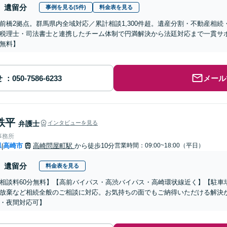
遺留分
事例を見る(5件)
料金表を見る
前橋2拠点。群馬県内全域対応／累計相談1,300件超。遺産分割・不動産相
税理士・司法書士と連携したチーム体制で円満解決から法廷対応まで一貫サポ
無料】
せ
メール
鉄平
弁護士
インタビューを見る
事務所
県
高崎市
高崎問屋町駅
から徒歩10分
営業時間：09:00~18:00（平日）
|
遺留分
料金表を見る
相談料60分無料】【高前バイパス・高渋バイパス・高崎環状線近く】【駐車
放棄など相続全般のご相談に対応。お気持ちの面でもご納得いただける解決
・夜間対応可】