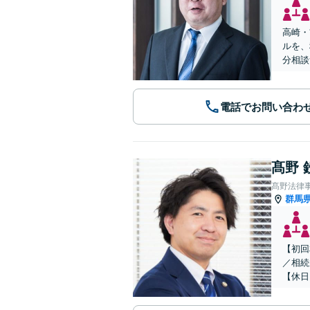
高崎・
ルを、
分相談
電話でお問い合わ
髙野 
髙野法律
群馬
【初回
／相続
【休日