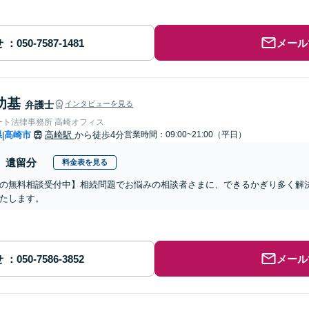
せ
メール
功基
弁護士
インタビューを見る
ート法律事務所 高崎オフィス
県
高崎市
高崎駅
から徒歩4分
営業時間：09:00~21:00（平日）
|
遺留分
料金表を見る
の無料相談受付中】相続問題でお悩みの相談者さまに、できるかぎり多く解
たします。
せ
メール