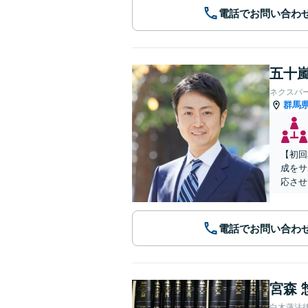
電話でお問い合わ
五十嵐
ネクスパ
群馬
【初回
成をサ
応させ
電話でお問い合わ
宮森 
白木蓮法