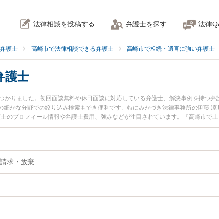
法律相談を投稿する
弁護士を探す
法律Q
弁護士
高崎市で法律相談できる弁護士
高崎市で相続・遺言に強い弁護士
弁護士
見つかりました。初回面談無料や休日面談に対応している弁護士、解決事例を持つ弁
の細かな分野での絞り込み検索もでき便利です。特にみかづき法律事務所の伊藤 涼
弁護士のプロフィール情報や弁護士費用、強みなどが注目されています。『高崎市で
決の実績豊富な近くの弁護士を検索したい』『初回相談無料で遺留分を法律相談で
請求・放棄