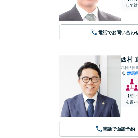
して対
電話でお問い合わ
西村 
西村法律
群馬
【初回
を書い
電話で面談予約