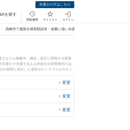
弁護士の方はこちら
&Aを探す
閲覧履歴
マイリスト
ログイン
高崎市で遺留分侵害額請求・放棄に強い弁護士
護士なども掲載中。相続・遺言に関係する家族
月弁護士や弁護士法人山本総合法律事務所の山
土日や夜間に発生した遺留分のトラブルを今すぐ
きる高崎市内の弁護士に相談予約したい』などで
変更
変更
変更