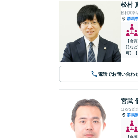
松村 
松村真幸
群馬
【倉賀
託など
可】【
電話でお問い合わ
宮武 
はるな総
群馬
【弁護