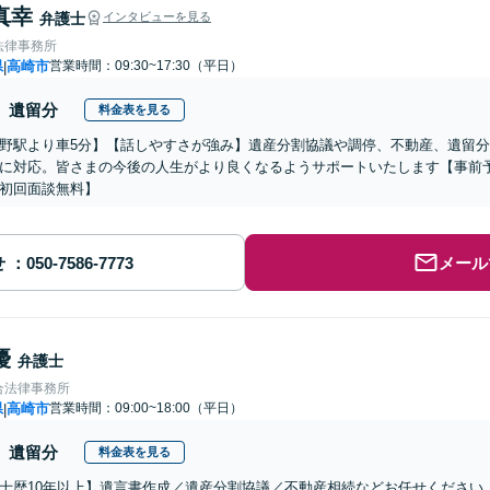
真幸
弁護士
インタビューを見る
法律事務所
県
高崎市
営業時間：09:30~17:30（平日）
|
遺留分
料金表を見る
野駅より車5分】【話しやすさが強み】遺産分割協議や調停、不動産、遺留
に対応。皆さまの今後の人生がより良くなるようサポートいたします【事前
初回面談無料】
せ
メール
優
弁護士
合法律事務所
県
高崎市
営業時間：09:00~18:00（平日）
|
遺留分
料金表を見る
士歴10年以上】遺言書作成／遺産分割協議／不動産相続などお任せください