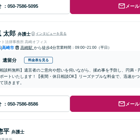
せ
メール
 太郎
弁護士
インタビューを見る
ート法律事務所 高崎オフィス
県
高崎市
高崎駅
から徒歩4分
営業時間：09:00~21:00（平日）
|
遺留分
料金表を見る
相談料無料】遺言者のご意向や想いを伺いながら、揉め事を予防し、円満・
ポートいたします！【夜間・休日相談OK】リーズナブルな料金で、迅速か
て頂きます。
せ
メール
惣平
弁護士
律事務所