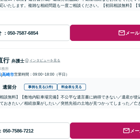
応いたします。複雑な相続問題も一度ご相談ください。【初回相談無料】【
せ
メール
直行
弁護士
インタビューを見る
事務所
県
高崎市
営業時間：09:00~18:00（平日）
|
遺留分
事例を見る(1件)
料金表を見る
相談無料】【敷地内駐車場完備】不公平な遺言書に納得できない／遺産が使
ておきたい／相続放棄がしたい／突然先祖の土地が見つかってしまった／亡
メー