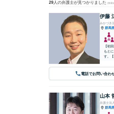
29
人の弁護士が見つかりました
(検索
伊藤 
みかづき
群馬
【初回
もとに
す。【
電話でお問い合わ
山本 
弁護士法
群馬