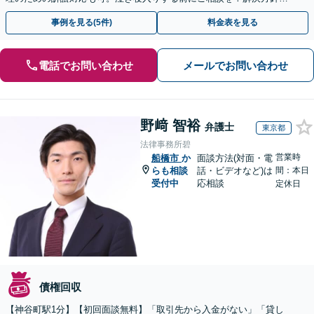
初回相談時にしっかりお伝え【請求された側にも対応】
事例を見る(5件)
料金表を見る
電話でお問い合わせ
メールでお問い合わせ
野﨑 智裕
弁護士
東京都
法律事務所碧
営業時
船橋市
か
面談方法(対面・電
らも相談
話・ビデオなど)は
間：本日
受付中
応相談
定休日
債権回収
【神谷町駅1分】【初回面談無料】「取引先から入金がない」「貸し