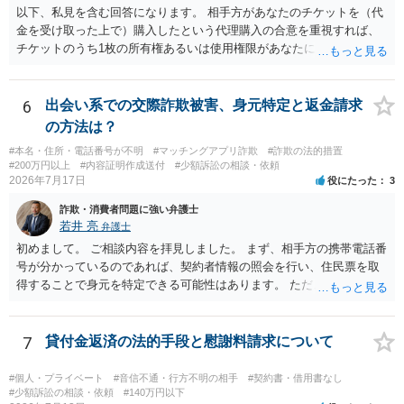
以下、私見を含む回答になります。 相手方があなたのチケットを（代
金を受け取った上で）購入したという代理購入の合意を重視すれば、
チケットのうち1枚の所有権あるいは使用権限があなたにあり、チケッ
トの引渡しを求める権利があるという主張が認められやすいといえま
す。 一方、このチケット購入には「相手方と一緒に行く」という合意
も付随していたことを無視することができません。こちらを重視すれ
6
出会い系での交際詐欺被害、身元特定と返金請求
ば、交際を終了させたことにより「一緒に行く」という結果の実現に
の方法は？
重大な障害が発生しており、当然にチケットを引き渡すべきといえる
#本名・住所・電話番号が不明
#マッチングアプリ詐欺
#詐欺の法的措置
かは微妙であり、むしろ返金すべきとするのが当事者の合理的意思に
#200万円以上
#内容証明作成送付
#少額訴訟の相談・依頼
合致するのではないか、という判断に傾くことになると思います。 例
2026年7月17日
役にたった
3
えば、当該チケットが座席指定である場合、交際を解消した2人が当日
詐欺・消費者問題に強い弁護士
隣り合わせになることは避けたいという心理が働くことも無理からぬ
若井 亮
弁護士
ところです。一方、チケットがエリア指定のアリーナ席であれば隣り
合わせにならずに済むかもしれませんし、そのチケットが入手困難で
初めまして。 ご相談内容を拝見しました。 まず、相手方の携帯電話番
あったり特別席であったりすれば、判断は変わってくるかもしれませ
号が分かっているのであれば、契約者情報の照会を行い、住民票を取
ん。当該チケットがチケット転売防止法に規定する特定興行入場券に
得することで身元を特定できる可能性はあります。 ただ、他人名義の
該当し、券面上使用者が指定されている場合には、チケット引渡し以
携帯電話であるなどした場合には特定に結びつけることは難しいとこ
外に選択肢がない場合もあるでしょう。 このように、本件の紛争は、
ろです。 LINEについても、詐欺の事案であれば照会できる可能性はあ
法的には「当事者の合理的意思」がどこにあるのかを追求した解決が
りますが、携帯電話の番号を経由する方法より難しくなります。 身元
7
貸付金返済の法的手段と慰謝料請求について
必要になると思われます。なかなか難しい問題なので、弁護士によっ
を特定した後は、返金の理屈があるかどうかを確認していきます。 基
ても回答は異なるかもしれません。
本的に贈与に該当する場合には返金請求ができません。 詐欺を含め、
#個人・プライベート
#音信不通・行方不明の相手
#契約書・借用書なし
当方に返金の理屈があるかどうかを確認していきます。 さらに、渡し
#少額訴訟の相談・依頼
#140万円以下