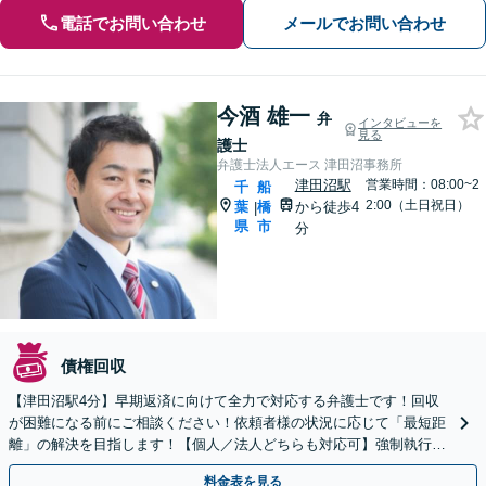
電話でお問い合わせ
メールでお問い合わせ
今酒 雄一
弁
インタビューを
見る
護士
弁護士法人エース 津田沼事務所
津田沼駅
営業時間：08:00~2
千
船
2:00（土日祝日）
葉
橋
から徒歩4
|
県
市
分
債権回収
【津田沼駅4分】早期返済に向けて全力で対応する弁護士です！回収
が困難になる前にご相談ください！依頼者様の状況に応じて「最短距
離」の解決を目指します！【個人／法人どちらも対応可】強制執行に
ついてもお任せください【初回相談無料】
料金表を見る