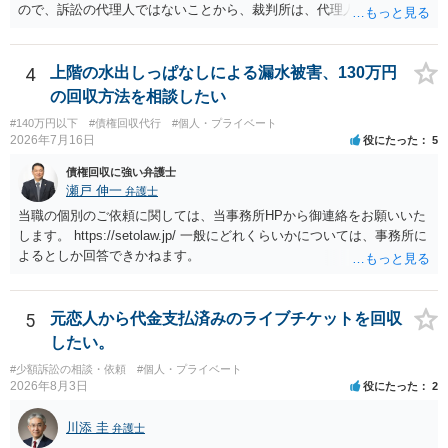
ので、訴訟の代理人ではないことから、裁判所は、代理人宛ての訴状
を受け取ることは無いと思われます。 なお、交渉段階で代理人が就い
ている場合は、相手方（被告）の住所で訴状を作成提出し、裁判所に
代理人が就いていたことを知らせると（訴状の記載内容から明らかな
4
上階の水出しっぱなしによる漏水被害、130万円
場合も）、裁判所が当該代理人弁護士に事前連絡し、引き続き訴訟も
の回収方法を相談したい
受任するかを聞いたうえで、受任の意志が明らかになったところで、
#140万円以下
#債権回収代行
#個人・プライベート
直接被告に送達するのではなく、代理人に訴状の受領を促すこともあ
2026年7月16日
役にたった
5
ります。 ラインのやり取りでしか証拠がないと、実際の本人性が明ら
かではありません。もちろん弁護士（２０万円の請求で代理人弁護士
債権回収に強い弁護士
に委任するかも疑わしいのですが）も住所は明らかにしないでしょ
瀬戸 伸一
弁護士
う。 何か本人を示す事実（振込先などの情報）から、相手の住所等の
当職の個別のご依頼に関しては、当事務所HPから御連絡をお願いいた
情報を割り出していくしかないように思えます。 以上、ご参考まで。
します。 https://setolaw.jp/ 一般にどれくらいかについては、事務所に
よるとしか回答できかねます。
5
元恋人から代金支払済みのライブチケットを回収
したい。
#少額訴訟の相談・依頼
#個人・プライベート
2026年8月3日
役にたった
2
川添 圭
弁護士