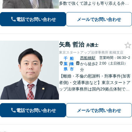
多数で強くて誰よりも寄り添える弁護
士を目指す。身柄拘束された方をサポ
ート！介護／不貞・離婚協議／相続／
電話でお問い合わせ
メールでお問い合わせ
債務整理も対応【夜間・休日面談可】
【完全個室】【西船橋駅3分】
矢島 哲治
弁護士
東京スタートアップ法律事務所 船橋支店
西船橋駅
営業時間：06:30~2
千
船
2:00（土日祝日）
葉
橋
から徒歩2
|
県
市
分
【離婚・不倫の慰謝料・刑事事件(加害
者側)・交通事故など】東京スタートア
ップ法律事務所は国内29拠点体制で全
国対応！【ご自宅からの電話相談にも
対応(法律相談は完全予約制)】各分野で
専門性の高い弁護士が寄り添い解決を
電話でお問い合わせ
メールでお問い合わせ
サポートします。