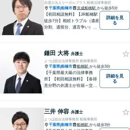
弁護士法人リーガルプラス 船橋法律事務所
千葉県
船橋市
京成船橋駅
から徒歩5分
|
【初回相談無料】【JR船橋駅
詳細を見
徒歩7分】相続トラブル（遺産
る
分割、遺留分、遺言争い）、
交通事故（被害者側）、未払
い残業代請求、労働災害に特
に力を入れています。
鎌田 大将
弁護士
よつば総合法律事務所 船橋事務所
千葉県
船橋市
船橋駅
から徒歩3分
|
【千葉県最大級の法律事務
詳細を見
所】【初回相談無料】【各得
る
意分野の弁護士が在籍～交通
事故、労働災害、債務整理、
相続、企業法務、不動産】
【明確な費用】
三井 伸容
弁護士
よつば総合法律事務所 船橋事務所
千葉県
船橋市
船橋駅
から徒歩3分
|