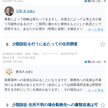
2026年7月13日
役にたった
3
た金額について、裏付けがあるかどうかも精査します。 上記を経て、
身元の特定、返金の理屈があると判断できるのであれば、まずは交渉
川添 圭
からスタートすることになるでしょう。 ご理解のとおり、詐欺である
弁護士
ことの立証は簡単ではありません。 刑事事件化が出来るのであれば、
事案によって戦略は変わってきますし、弁護士によっても考え方が違
返金交渉で有利になる可能性がありますが、民事上の詐欺の立証以上
う可能性があるので、ご質問に書かれた事情をもとにした私見として
に難しいところがあります。 こちらについては、一度、最寄りの警察
回答すると、あなたの立替分（時期と金額）を確定させた上で、淡々
署に被害相談をするようにしてください。 具体的な見通しに関して
と訴訟提起する方がよい事案ではないかと思料します。支払督促だ
は、証拠を拝見する必要があるため、直接弁護士にご相談された方が
と、もし異議申立てがなされる可能性が高そうであれば時間の浪費
良いかと思います。
（通常訴訟へ移行する日数分空転する）になりますし、支払督促及び
8
少額訴訟を行うにあたっての住所調査
その異議後の通常訴訟は相手方の住所地が管轄裁判所になるため（特
に相手方が遠方である場合は）対応が面倒な場合があるからです。相
#少額訴訟の相談・依頼
#個人・プライベート
#140万円以下
手方の主張については、和解で減額を考慮すればよいと思います。 な
#音信不通・行方不明の相手
2026年7月13日
役にたった
4
お、残念ながら、「連絡も返ってこず、返済の目処も立たずで精神的
ダメージが大きく」という理由では、慰謝料請求は通常は認められま
匿名A
せん。
弁護士
就業場所への送達を試みることになりますが、勤務先への送達は不奏
功になる場合がありますので（会社によっては就業場所送達は受取拒
否する方針にしている場合があります）、その場合は自宅の住所調査
が必要になるでしょう。
9
少額訴訟 住所不明の場合勤務先への書類送達は可