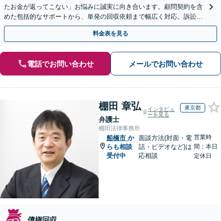
たお金が返ってこない」お悩みに誠実に向き合います。顧問契約を含
めた包括的なサポートから、単発の回収依頼まで幅広く対応。訴訟や
交渉で、権利を守るために尽力【夜間相談可】
料金表を見る
電話でお問い合わせ
メールでお問い合わせ
棚田 章弘
東京都
インタビュ
ーを見る
弁護士
棚田法律事務所
営業時
船橋市
か
面談方法(対面・電
らも相談
話・ビデオなど)は
間：本日
受付中
応相談
定休日
債権回収