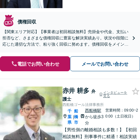
債権回収
【関東エリア対応】【事業者は初回相談無料】売掛金や代金、支払い
拒否など、さまざまな債権回収に豊富な解決実績あり。状況や段階に
応じた適切な方法で、粘り強く回収に努めます。債権回収をメインと
する顧問契約もお任せください【個人のご相談にも対応】
電話でお問い合わせ
メールでお問い合わせ
赤井 耕多
弁
インタビューを
見る
護士
西船橋ゴール法律事務所
西船橋駅
営業時間：09:00~2
千
船
0:00（土日祝日）
葉
橋
から徒歩3
|
県
市
分
【男性側の離婚相談も多数！】【初回
相談無料】刑事事件に精通！相談実績