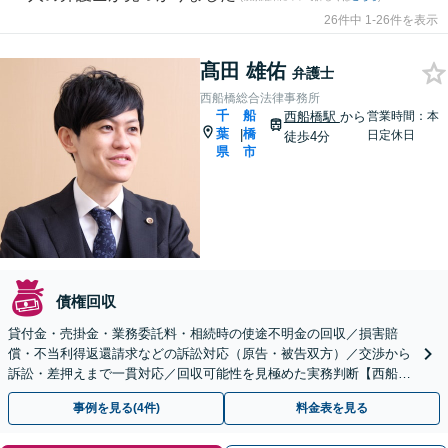
26件中 1-26件を表示
髙田 雄佑
弁護士
西船橋総合法律事務所
千
船
西船橋駅
から
営業時間：本
葉
橋
|
日定休日
徒歩4分
県
市
債権回収
貸付金・売掛金・業務委託料・相続時の使途不明金の回収／損害賠
償・不当利得返還請求などの訴訟対応（原告・被告双方）／交渉から
訴訟・差押えまで一貫対応／回収可能性を見極めた実務判断【西船橋
駅4分】【夜間・土日相談◎】
事例を見る(4件)
料金表を見る