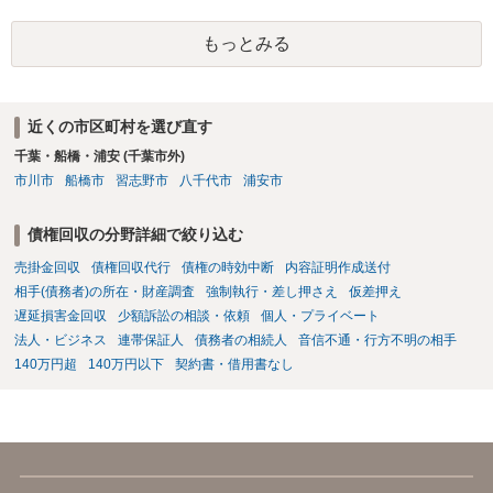
もっとみる
近くの市区町村を選び直す
千葉・船橋・浦安 (千葉市外)
市川市
船橋市
習志野市
八千代市
浦安市
債権回収の分野詳細で絞り込む
売掛金回収
債権回収代行
債権の時効中断
内容証明作成送付
相手(債務者)の所在・財産調査
強制執行・差し押さえ
仮差押え
遅延損害金回収
少額訴訟の相談・依頼
個人・プライベート
法人・ビジネス
連帯保証人
債務者の相続人
音信不通・行方不明の相手
140万円超
140万円以下
契約書・借用書なし