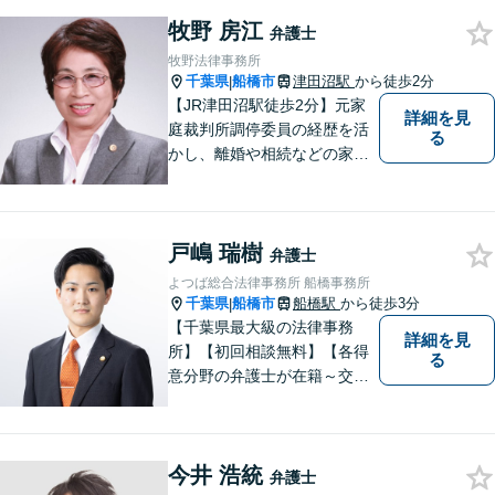
特に力を入れています。
牧野 房江
弁護士
牧野法律事務所
千葉県
船橋市
津田沼駅
から徒歩2分
|
【JR津田沼駅徒歩2分】元家
詳細を見
庭裁判所調停委員の経歴を活
る
かし、離婚や相続などの家事
事件に取り組んでいます。
戸嶋 瑞樹
弁護士
よつば総合法律事務所 船橋事務所
千葉県
船橋市
船橋駅
から徒歩3分
|
【千葉県最大級の法律事務
詳細を見
所】【初回相談無料】【各得
る
意分野の弁護士が在籍～交通
事故、労働災害、債務整理、
相続、企業法務、不動産】
【明確な費用】
今井 浩統
弁護士