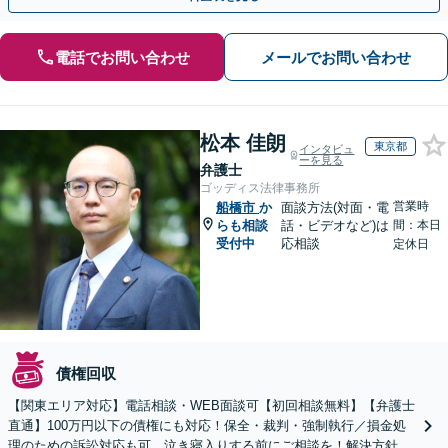
電話でお問い合わせ
メールでお問い合わせ
松本 佳朗
東京都
インタビュ
ーを見る
弁護士
ゴッディス法律事務所
営業時
船橋市
か
面談方法(対面・電
らも相談
話・ビデオなど)は
間：本日
受付中
応相談
定休日
債権回収
【関東エリア対応】電話相談・WEB面談可【初回相談無料】【弁護士
直通】100万円以下の債権にも対応！保全・裁判・強制執行／損金処
理のための訴訟対応も可。泣き寝入りする前にご相談を！解決方針は