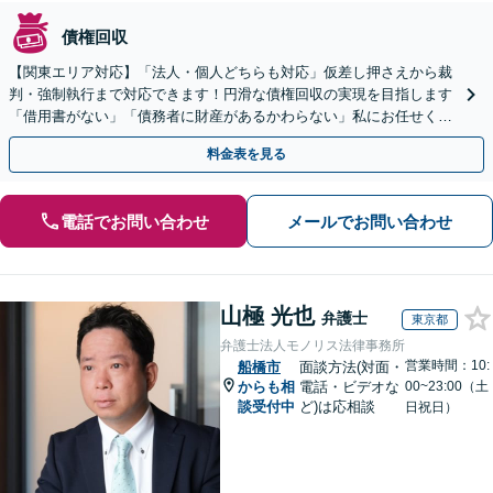
債権回収
【関東エリア対応】「法人・個人どちらも対応」仮差し押さえから裁
判・強制執行まで対応できます！円滑な債権回収の実現を目指します
「借用書がない」「債務者に財産があるかわらない」私にお任せくだ
さい！【分割払いあり】【休日・夜間相談可】
料金表を見る
電話でお問い合わせ
メールでお問い合わせ
山極 光也
弁護士
東京都
弁護士法人モノリス法律事務所
営業時間：10:
船橋市
面談方法(対面・
からも相
電話・ビデオな
00~23:00（土
談受付中
ど)は応相談
日祝日）