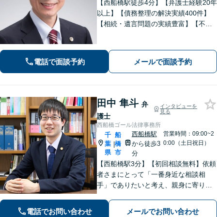
【西船橋駅徒歩4分】【弁護士経験20年
以上】【債務整理の解決実績400件】
【相続・遺言問題の実績豊富】【不動
産について豊富な経験】地元密着で相
続・不動産問題も最後まできめ細かく
親身にサポートし解決へ。【企業勤め
電話で面談予約
メールで面談予約
経験有の弁護士】
田中 隼斗
弁
インタビューを
見る
護士
西船橋ゴール法律事務所
西船橋駅
営業時間：09:00~2
千
船
0:00（土日祝日）
葉
橋
から徒歩3
|
県
市
分
【西船橋駅3分】【初回相談無料】依頼
者さまにとって「一番身近な相談相
手」でありたいと考え、親身に寄り添
って対応することを大切にしていま
す。おひとりで悩まず、弁護士にご相
電話でお問い合わせ
メールでお問い合わせ