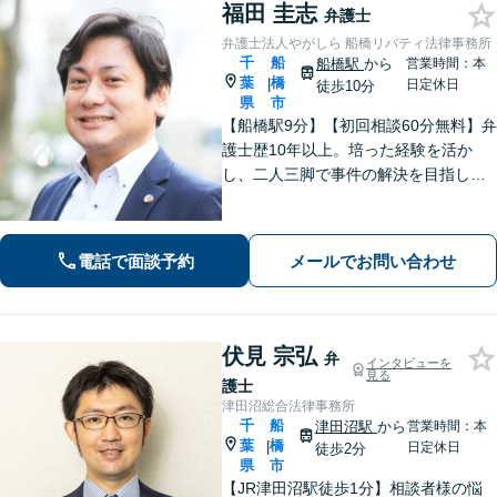
福田 圭志
弁護士
弁護士法人やがしら 船橋リバティ法律事務所
千
船
船橋駅
から
営業時間：本
葉
橋
|
日定休日
徒歩10分
県
市
【船橋駅9分】【初回相談60分無料】弁
護士歴10年以上。培った経験を活か
し、二人三脚で事件の解決を目指しま
す【離婚問題】対応件数200件以上。依
頼者さまの利益を追求し、納得できる
解決を【相続問題】長期案件も忍耐強
電話で面談予約
メールでお問い合わせ
く共に戦います【夜間相談可】
伏見 宗弘
弁
インタビューを
見る
護士
津田沼総合法律事務所
千
船
津田沼駅
から
営業時間：本
葉
橋
|
日定休日
徒歩2分
県
市
【JR津田沼駅徒歩1分】相談者様の悩