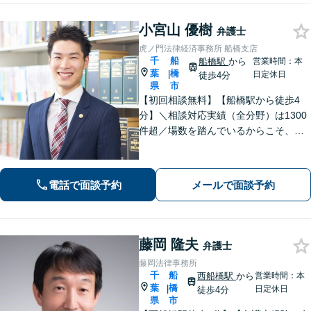
小宮山 優樹
弁護士
虎ノ門法律経済事務所 船橋支店
千
船
船橋駅
から
営業時間：本
葉
橋
|
日定休日
徒歩4分
県
市
【初回相談無料】【船橋駅から徒歩4
分】＼相談対応実績（全分野）は1300
件超／場数を踏んでいるからこそ、相
手方の主張を予測した先回りの対応が
でき、最善の解決へと導くことができ
ます。離婚問題・刑事事件・相続遺言
電話で面談予約
メールで面談予約
などでお悩みの方はお気軽にご相談く
ださい。
藤岡 隆夫
弁護士
藤岡法律事務所
千
船
西船橋駅
から
営業時間：本
葉
橋
|
日定休日
徒歩4分
県
市