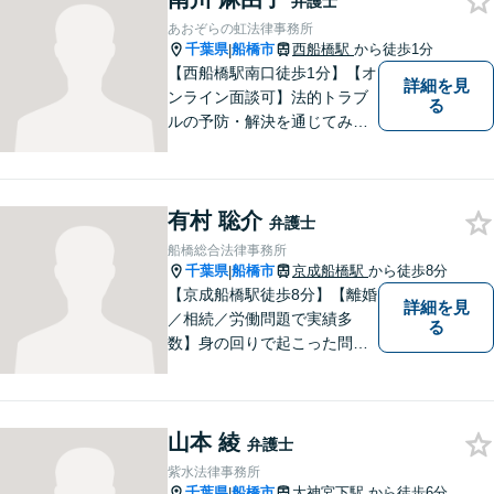
弁護士
へお気軽にご相談下さい。
あおぞらの虹法律事務所
千葉県
船橋市
西船橋駅
から徒歩1分
|
【西船橋駅南口徒歩1分】【オ
詳細を見
ンライン面談可】法的トラブ
る
ルの予防・解決を通じてみな
さまが前向きに歩むお手伝い
ができたらうれしいです。ど
んな些細なことでも、まずは
有村 聡介
お気軽にお問い合わせくださ
弁護士
い。
船橋総合法律事務所
千葉県
船橋市
京成船橋駅
から徒歩8分
|
【京成船橋駅徒歩8分】【離婚
詳細を見
／相続／労働問題で実績多
る
数】身の回りで起こった問題
は、抱え込まずご相談くださ
い。お話をしっかり伺い、ご
希望に沿えるよう尽力しま
山本 綾
す！複数弁護士在籍で、複雑
弁護士
な事件にも迅速に対処可能！
紫水法律事務所
【夜間・土日相談可】
千葉県
船橋市
大神宮下駅
から徒歩6分
|