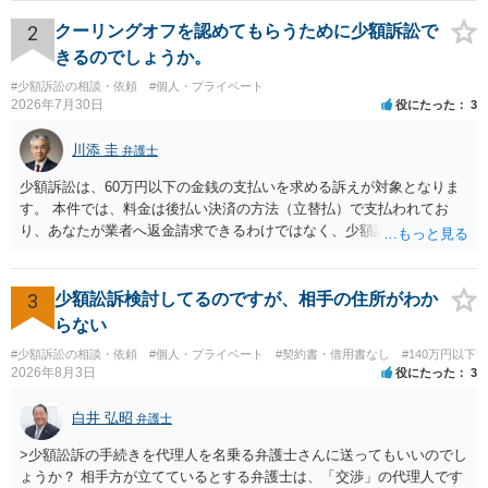
されない場合には、貴殿には任意に返金する意思がないものと判断
し、やむを得ず、返還金23万円及びこれに対する遅延損害金の支払い
2
クーリングオフを認めてもらうために少額訴訟で
を求める民事訴訟、支払督促その他必要な法的手続を直ちに講じま
きるのでしょうか。
す。 その際には、訴訟に要する費用その他法令上認められる金員につ
#少額訴訟の相談・依頼
#個人・プライベート
いても併せて請求する予定ですので、あらかじめ申し添えます。 本件
2026年7月30日
役にたった
3
は、貴殿自らが契約を解約したことによって生じた返還義務の履行を
求めるものにすぎません。貴殿の仕入先との取引関係や返金時期など
川添 圭
弁護士
の内部事情は、私に対する返還義務の発生や履行時期には何ら影響を
及ぼすものではありません。 これ以上、本件の解決を不必要に遅延さ
少額訴訟は、60万円以下の金銭の支払いを求める訴えが対象となりま
せることなく、誠意をもって速やかに返金手続を履行されるよう、強
す。 本件では、料金は後払い決済の方法（立替払）で支払われてお
く求めます。 以上
り、あなたが業者へ返金請求できるわけではなく、少額訴訟は使えな
いと思われます。 当該事業者と後払い決済業者を被告として債務不存
在確認請求訴訟を提起することも考えられますが、まずは後払い決済
業者へ（原契約のクーリング・オフの証拠の写しとともに）支払拒絶
3
少額訟訴検討してるのですが、相手の住所がわか
の通知書を送り、もし訴訟や支払督促を行ってきた場合には全面的に
らない
争う、というやり方がベターではないかと思います。弁護士会の相談
#少額訴訟の相談・依頼
#個人・プライベート
#契約書・借用書なし
#140万円以下
センター等で、消費者問題に強い弁護士（消費者保護委員会に所属し
2026年8月3日
役にたった
3
ているなど）へ相談されることをお勧めします。
白井 弘昭
弁護士
>少額訟訴の手続きを代理人を名乗る弁護士さんに送ってもいいのでし
ょうか？ 相手方が立てているとする弁護士は、「交渉」の代理人です