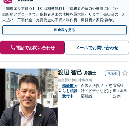
【関東エリア対応】【初回相談無料】「債務者の資力や事情に応じた
戦略的アプローチで、依頼者さまの債権を最大限守ります」売掛金の
未払い／工事代金・売買代金の回収／制作費・開発費／家賃滞納な
ど、事業活動で発生するあらゆる債権回収に実績あり
料金表を見る
電話でお問い合わせ
メールでお問い合わせ
渡辺 智己
弁護士
東京都
銀座新明和法律事務所
営業時
船橋市
か
面談方法(対面・電
らも相談
話・ビデオなど)は
間：本日
受付中
応相談
定休日