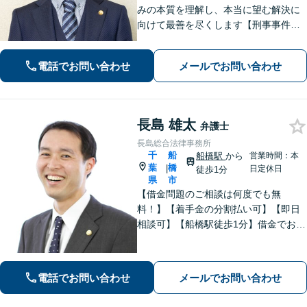
みの本質を理解し、本当に望む解決に
向けて最善を尽くします【刑事事件】
即日接見可！重大事件もお任せくださ
い【交通事故】医療費の打ち切り、後
電話でお問い合わせ
メールでお問い合わせ
遺障害等級認定など。保険会社との対
等な交渉にはぜひ弁護士にご依頼を！
長島 雄太
弁護士
長島総合法律事務所
千
船
船橋駅
から
営業時間：本
葉
橋
|
日定休日
徒歩1分
県
市
【借金問題のご相談は何度でも無
料！】【着手金の分割払い可】【即日
相談可】【船橋駅徒歩1分】借金でお悩
みの方は、まずは一度お気軽にご相談
下さい。
電話でお問い合わせ
メールでお問い合わせ