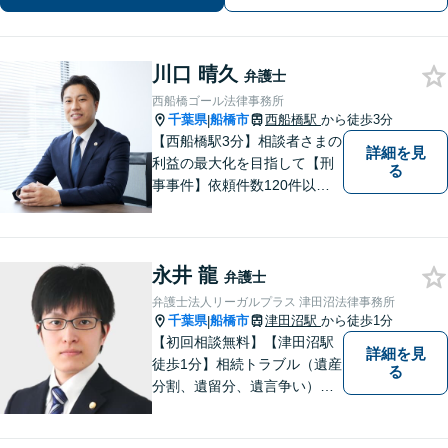
談ください。前向きな一歩を踏み出せ
るように、全力でサポートします。
川口 晴久
弁護士
西船橋ゴール法律事務所
千葉県
船橋市
西船橋駅
から徒歩3分
|
【西船橋駅3分】相談者さまの
詳細を見
利益の最大化を目指して【刑
る
事事件】依頼件数120件以
上。複数の無罪や不起訴を獲
得した経験を活かし、最善の
解決を【離婚問題】男性側の
永井 龍
豊富な対応実績。セカンドオ
弁護士
ピニオンも可能です【初回相
弁護士法人リーガルプラス 津田沼法律事務所
談無料】【夜間／土日祝日対
千葉県
船橋市
津田沼駅
から徒歩1分
|
応可】
【初回相談無料】【津田沼駅
詳細を見
徒歩1分】相続トラブル（遺産
る
分割、遺留分、遺言争い）、
交通事故（被害者側）、離
婚・不貞慰謝料、労働災害に