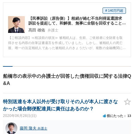
# 140万円超
【民事訴訟（原告側）】相続が絡む不当利得返還請求
訴訟を提起して、和解後、無事に全額を回収すること
ができた事案 ＜2250万円 回収成功＞
髙田 雄佑
弁護士
【ご相談内容】≪相談前の状況≫ 被相続人は、生前、ご依頼者に全財産を取
得させる内容の自筆証書遺言を作成していました。 しかし、被相続人の死亡
後、唯一の法定相続人であった被相続人のきょうだいが、複数の金融機関に
おいて被相続人名義の預貯金口座を解約し、合計約2200万円を受領していま
した。 ≪相談内容の概要≫ ご依頼者は、遺言書によって被相続人の全財産を
取得する立場にあったため、法定相続人が払い戻した預貯金を返還してほし
いとのご希望でした。 一方、法定相続人側は、当初、遺言書が無効であると
主張し、別途、遺言無効確認訴訟を提起する意向も示していました。 そこ
船橋市の表示中の弁護士が回答した債権回収に関する法律Q
で、法定相続人による各預金の払戻時期、遺言書の検認通知が届いた時期、
&A
検認期日に出席した事実等を整理し、法定相続人が遺言書の存在や内容を認
識しながら預金を払い戻した可能性が高いことを立証する必要がありまし
た。 ≪弁護士の対応と結果≫ 複数の金融機関から取り寄せた資料や遺言書の
検認記録等をもとに、各預金の払戻日と、法定相続人が遺言書の存在及び内
特別送達を本人以外が受け取りその人が本人に渡さな
容を認識した時期を時系列に沿って整理しました。 その上で、法定相続人に
かった場合郵便配達員に責任はあるのか？
よる預金の払戻しが不法行為に当たるとして損害賠償を請求するとともに、
仮に不法行為が成立しない場合に備え、不当利得返還請求を予備的に行いま
2020年06月28日(日)
役にたった
13
した。 訴訟提起後、法定相続人側は遺言書の無効を争う方針を撤回し、払い
戻した預貯金全額を支払う内容の和解案を提示しました。 さらに、検認期日
藤岡 隆夫
弁護士
の翌日以降については、法定相続人が遺言書の内容を認識していた以上、不