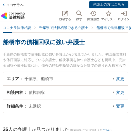
弁護士の方はこちら
ココナラへ
投稿する
探す
閲覧履歴
マイリスト
ログイン
ココナラ法律相談
千葉県で法律相談できる弁護士
船橋市で法律相談で
船橋市の債権回収に強い弁護士
千葉県の船橋市で債権回収に強い弁護士が26名見つかりました。初回面談無料
や休日面談に対応している弁護士、解決事例を持つ弁護士なども掲載中。売掛
金回収や債権回収代行、債権の時効中断等の細かな分野での絞り込み検索もで
き便利です。特に西船橋総合法律事務所の髙田 雄佑弁護士や弁護士法人エース
津田沼事務所の今酒 雄一弁護士、西船橋ゴール法律事務所の赤井 耕多弁護士の
エリア
千葉県、船橋市
変更
プロフィール情報や弁護士費用、強みなどが注目されています。『船橋市で土
日や夜間に発生した債権回収のトラブルを今すぐに弁護士に相談したい』『債
相談内容
債権回収
変更
権回収のトラブル解決の実績豊富な近くの弁護士を検索したい』『初回相談無
料で債権回収を法律相談できる船橋市内の弁護士に相談予約したい』などでお
困りの相談者さんにおすすめです。
詳細条件
未選択
変更
26
人の弁護士が見つかりました
(検索結果について詳しくは
こちら
)