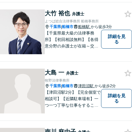
【明確な費用】
大竹 裕也
弁護士
よつば総合法律事務所 船橋事務所
千葉県
船橋市
船橋駅
から徒歩3分
|
【千葉県最大級の法律事務
詳細を見
所】【初回相談無料】【各得
る
意分野の弁護士が在籍～交通
事故、労働災害、債務整理、
相続、企業法務、不動産】
【明確な費用】
大島 一
弁護士
牧野法律事務所
千葉県
船橋市
津田沼駅
から徒歩2分
|
【津田沼駅2分】【完全個室で
詳細を見
相談可】【近隣駐車場有】一
る
つ一つ丁寧な仕事をすること
を心がけて、活動しておりま
す。法的な問題でお困りの際
は、お一人で悩まず、ぜひ千
南川 麻由子
葉県船橋市の牧野法律事務所