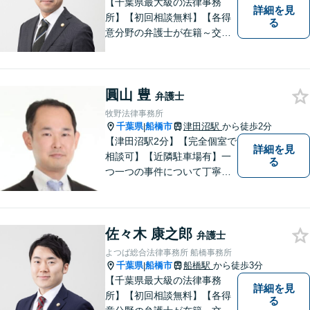
【千葉県最大級の法律事務
詳細を見
所】【初回相談無料】【各得
る
意分野の弁護士が在籍～交通
事故、労働災害、債務整理、
相続、企業法務、不動産】
【明確な費用】
圓山 豊
弁護士
牧野法律事務所
千葉県
船橋市
津田沼駅
から徒歩2分
|
【津田沼駅2分】【完全個室で
詳細を見
相談可】【近隣駐車場有】一
る
つ一つの事件について丁寧に
取り組んでまいります。法的
な問題でお困りの際は、お一
人で悩まず、ぜひ千葉県船橋
佐々木 康之郎
市の牧野法律事務所へお気軽
弁護士
にご相談下さい。
よつば総合法律事務所 船橋事務所
千葉県
船橋市
船橋駅
から徒歩3分
|
【千葉県最大級の法律事務
詳細を見
所】【初回相談無料】【各得
る