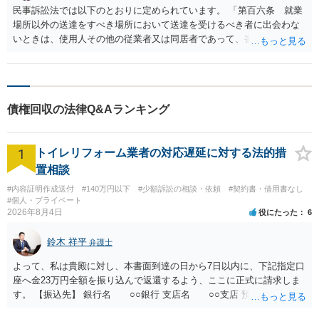
当利得に対する利息も支払うべきであると主張しました。 その結果、比較的
民事訴訟法では以下のとおりに定められています。 「第百六条 就業
早期に、法定相続人が解決金2250万円を一括で支払う内容の和解が成立しま
場所以外の送達をすべき場所において送達を受けるべき者に出会わな
した。 これにより、ご依頼者は、法定相続人が払い戻した預貯金約2200万円
の全額に加え、利息相当額を含む金額を回収することができました。
いときは、使用人その他の従業者又は同居者であって、書類の受領に
ついて相当のわきまえのあるものに書類を交付することができる。」
本件で受け取られたご家族は「同居者」で「相当のわきまえのあるも
の」でしょうから、郵便局員としては、受取人ご本人に出会わないと
きに渡す相手ということになります。 郵便局員は、「同居者」で「相
債権回収の法律Q&Aランキング
当のわきまえのあるもの」に渡したと裁判所に報告しますので、その
書類はその事件記録上受取人に「届いた」（送達された）ことになり
ます。 現状では、その事件上では「送達された」と扱われています。
1
トイレリフォーム業者の対応遅延に対する法的措
理論上受取人ご本人が「受け取っていない」として送達の有効性を争
う可能性は残っています。 その旨（同居者が受け取ったため届いた扱
置相談
いになっていると）受取人ご本人にご説明されたらいかがでしょう
#内容証明作成送付
#140万円以下
#少額訴訟の相談・依頼
#契約書・借用書なし
か。
#個人・プライベート
2026年8月4日
役にたった
6
鈴木 祥平
弁護士
よって、私は貴殿に対し、本書面到達の日から7日以内に、下記指定口
座へ金23万円全額を振り込んで返還するよう、ここに正式に請求しま
す。 【振込先】 銀行名 ○○銀行 支店名 ○○支店 預金種別 普通
口座番号 ○○○○○○○ 口座名義 ○○○○ 万一、上記期限までに返金がな