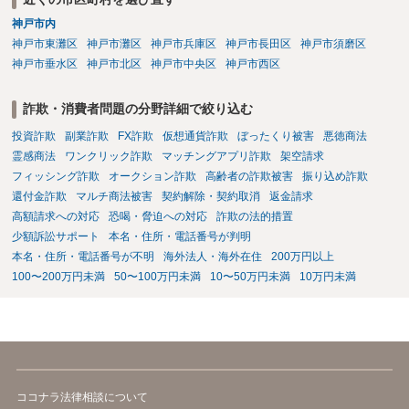
神戸市内
神戸市東灘区
神戸市灘区
神戸市兵庫区
神戸市長田区
神戸市須磨区
神戸市垂水区
神戸市北区
神戸市中央区
神戸市西区
詐欺・消費者問題の分野詳細で絞り込む
投資詐欺
副業詐欺
FX詐欺
仮想通貨詐欺
ぼったくり被害
悪徳商法
霊感商法
ワンクリック詐欺
マッチングアプリ詐欺
架空請求
フィッシング詐欺
オークション詐欺
高齢者の詐欺被害
振り込め詐欺
還付金詐欺
マルチ商法被害
契約解除・契約取消
返金請求
高額請求への対応
恐喝・脅迫への対応
詐欺の法的措置
少額訴訟サポート
本名・住所・電話番号が判明
本名・住所・電話番号が不明
海外法人・海外在住
200万円以上
100〜200万円未満
50〜100万円未満
10〜50万円未満
10万円未満
ココナラ法律相談について