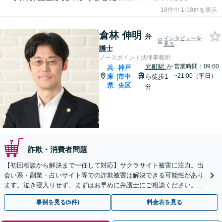
18件中 1-18件を表示
倉林 伸明
弁
インタビューを
見る
護士
ノースポイント法律事務所
元町駅
か
営業時間：09:00
兵
神戸
~21:00（平日）
庫
市中
ら徒歩1
|
県
央区
分
詐欺・消費者問題
【初回相談から解決まで一任して対応】サクラサイト被害に注力。出
会い系・副業・占いサイト等での詐欺被害は解決できる可能性があり
ます。泣き寝入りせず、まずはお早めに弁護士にご相談ください。
【元町駅1分・土日夜間の相談歓迎】
事例を見る(5件)
料金表を見る