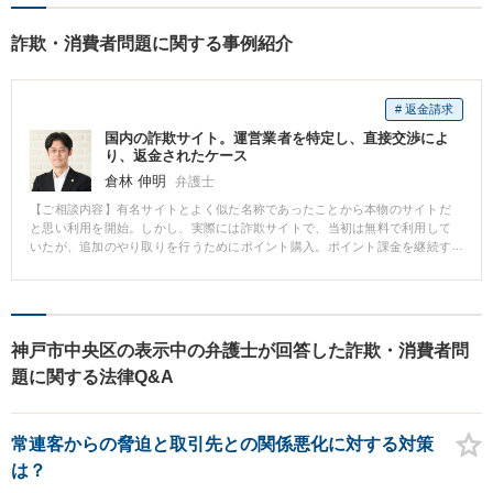
詐欺・消費者問題に関する事例紹介
# 返金請求
国内の詐欺サイト。運営業者を特定し、直接交渉によ
り、返金されたケース
倉林 伸明
弁護士
【ご相談内容】有名サイトとよく似た名称であったことから本物のサイトだ
と思い利用を開始。しかし、実際には詐欺サイトで、当初は無料で利用して
いたが、追加のやり取りを行うためにポイント購入。ポイント課金を継続す
るも依頼者が知りたい肝心な情報を得ることは出来なかった。詐欺サイトの
支払いは、総額数十万円となった。詐欺と気づき、当事務所へ相談。支払い
の証拠をもとに相手方を特定し、粘り強く交渉を行い、６割の返金を受ける
ことに成功しました。
神戸市中央区の表示中の弁護士が回答した詐欺・消費者問
題に関する法律Q&A
常連客からの脅迫と取引先との関係悪化に対する対策
は？