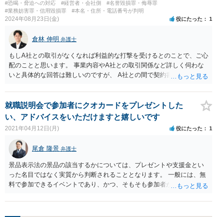
#恐喝・脅迫への対応
#経営者・会社側
#名誉毀損罪・侮辱罪
#業務妨害罪・信用毀損罪
#本名・住所・電話番号が判明
2024年08月23日(金)
役にたった
1
倉林 伸明
弁護士
もしA社との取引がなくなれば利益的な打撃を受けるとのことで、ご心
配のことと思います。 事業内容やA社との取引関係など詳しく伺わな
いと具体的な回答は難しいのですが、 A社との間で契約書がある場合
には、その内容の検討が必要です。契約解除条項が定められているこ
とも多く、それに該当しなければ一方的には解除できないという可能
性も考えられます。 A社との間で契約書がない、又は、契約書がある
就職説明会で参加者にクオカードをプレゼントした
がすぐに有効期限が来てしまい、契約を切られるリスクがあるなどと
い、アドバイスをいただけますと嬉しいです
いった場合には、これを機会に契約書を作成する、あるいは契約内容
2021年04月12日(月)
役にたった
1
を見直す、ことにより安定的に仕入れができるようにする、という対
応も考えられます。 また、リスクマネジメントの観点からは、仕入れ
尾倉 隆景
弁護士
る商品の種類等にもよりますが、代替的な調達先を探しておくという
対応も考えられます。他に仕入先を見つけることができれば、A社から
景品表示法の景品の該当するかについては、プレゼントや支援金とい
仕入れられなくなっても経営上のダメージを軽減することができます
った名目ではなく実質から判断されることとなります。 一般には、無
し、そうでない場合にも、A社との関係で交渉力が高まることも期待で
料で参加できるイベントであり、かつ、そもそも参加者が顧客等でな
きます。 具体的な内容がわかればもう少しいろいろ対応策は考えられ
いのであれば、相談者様と学生参加者間の取引に付随するというもの
るかもしれません。 弁護士に相談されると良いでしょう。
ではなく、景品表示法の景品規制は及ばないと考えられます。 但し、
参加者との間での契約関係等の如何によっては景品に該当する可能性