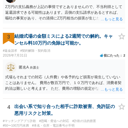
2万円の支払義務が上記の事情ですとありませんので、不当利得として
返還請求できる可能性はあります。店側の支払請求があるとすれば、
嘔吐の事実があり、その清掃に2万円相当の損害が生じた場合です。ご
参考にしてください。
3
結婚式場の金額ミスによる2週間での解約。キャ
ンセル料10万円の免除は可能か。
#返金請求
#契約解除・契約取消
2026年7月31日
役にたった
2
匿名A
弁護士
式場もそれまでの対応（人件費）や各予約など損害が発生していない
ことはありません。 費用が数百万円で、１０万円であれば、消費者契
約法は難しいと考えます。 ただ、費用の増額の規定がなかったのに増
額するのは契約違反ですので、増額に応じずに契約を維持すればよい
ということになり、解約するのは理由がないことになります。
4
出会い系で知り合った相手に詐欺被害、免許証の
悪用リスクと対策。
#マッチングアプリ詐欺
#恐喝・脅迫への対応
#詐欺の法的措置
#50〜100万円未満
#本名・住所・電話番号が不明