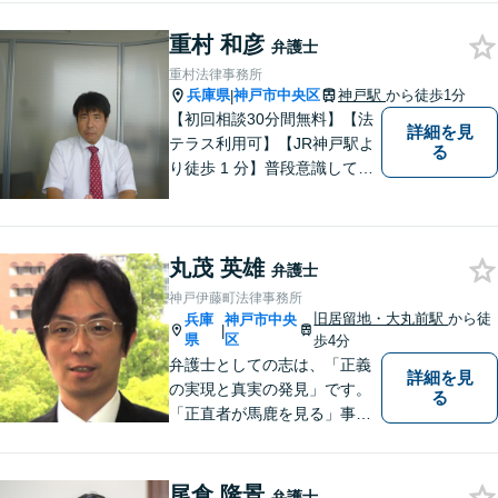
重村 和彦
弁護士
重村法律事務所
兵庫県
神戸市中央区
神戸駅
から徒歩1分
|
【初回相談30分間無料】【法
詳細を見
テラス利用可】【JR神戸駅よ
る
り徒歩 1 分】普段意識してい
ない「法律」が、突然大手を
広げて眼前に立ちはだかるこ
ともあります。そんな時はお
丸茂 英雄
気軽にご相談下さい。
弁護士
神戸伊藤町法律事務所
旧居留地・大丸前駅
から徒
兵庫
神戸市中央
|
県
区
歩4分
弁護士としての志は、「正義
詳細を見
の実現と真実の発見」です。
る
「正直者が馬鹿を見る」事は
断じてあってはならないとい
う信念に基づき、状況を冷静
に分析し、情熱を持って事件
尾倉 隆景
弁護士