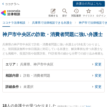
弁護士の方はこちら
ココナラへ
投稿する
探す
閲覧履歴
マイリスト
ログイン
ココナラ法律相談
兵庫県で法律相談できる弁護士
神戸市で法律相談で
神戸市中央区の詐欺・消費者問題に強い弁護士
兵庫県の神戸市中央区で詐欺・消費者問題に強い弁護士が18名見つかりまし
た。初回面談無料や休日面談に対応している弁護士、解決事例を持つ弁護士な
ども掲載中。投資詐欺や副業詐欺、FX詐欺等の細かな分野での絞り込み検索も
でき便利です。特にノースポイント法律事務所の倉林 伸明弁護士や神戸ひだま
り法律事務所の定岡 治郎弁護士、弁護士法人セラヴィの崔 舜記弁護士のプロフ
エリア
兵庫県、神戸市中央区
変更
ィール情報や弁護士費用、強みなどが注目されています。『神戸市中央区で土
日や夜間に発生した詐欺・消費者問題のトラブルを今すぐに弁護士に相談した
相談内容
詐欺・消費者問題
変更
い』『詐欺・消費者問題のトラブル解決の実績豊富な近くの弁護士を検索した
い』『初回相談無料で詐欺・消費者問題を法律相談できる神戸市中央区内の弁
護士に相談予約したい』などでお困りの相談者さんにおすすめです。
詳細条件
未選択
変更
18
人の弁護士が見つかりました
(検索結果について詳しくは
こちら
)