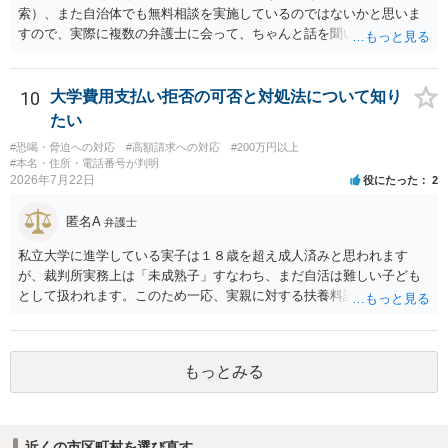
に難しいところがあります。 こちらについては、一度、最寄りの警察
索）、また自治体でも無料相談を実施しているのではないかと思いま
署に被害相談をするようにしてください。 具体的な見通しに関して
すので、実際に複数の弁護士に会って、ちゃんと話を聞いてくれる
は、証拠を拝見する必要があるため、直接弁護士にご相談された方が
方、高圧的ではない方に相談した方が良いでしょう。その弁護士の方
良いかと思います。
はそもそも事案を把握できていないようですので、御相談の案件につ
いては弁護士として能力不足なのかもしれません。相手にしない方が
10
大学費用支払い拒否の可否と対処法について知り
良いと思います。ただ、仮想通貨詐欺の被害回復は現実的には難しい
たい
かもしれません。
#恐喝・脅迫への対応
#高額請求への対応
#200万円以上
#本名・住所・電話番号が判明
2026年7月22日
役にたった
2
匿名A
弁護士
私立大学に進学している実子は１８歳を超え成人済みと思われます
が、裁判所実務上は「未成熟子」すなわち、まだ自活は難しい子ども
として扱われます。このため一応、実親に対する扶養料請求として法
律的には成り立つ可能性があります。 ただし、実子と同居する元配偶
者宛に養育費を支払っており、当該養育費は実子の進学費用の趣旨も
一部含まれています。また、私立大学進学について貴殿が了解したわ
もっとみる
けではないという事情も存在します。 こうした場合には、支払を拒ん
だとしても学費の請求が裁判所によって強制される可能性は低いとい
えます。 以上整理したとおり、貴殿の事情を説明し支払えないと実子
に伝えるのが良い対処法と思います。
近くの市区町村を選び直す