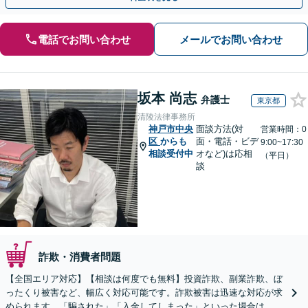
電話でお問い合わせ
メールでお問い合わせ
坂本 尚志
弁護士
東京都
清陵法律事務所
神戸市中央
面談方法(対
営業時間：0
区
からも
面・電話・ビデ
9:00~17:30
相談受付中
オなど)は応相
（平日）
談
詐欺・消費者問題
【全国エリア対応】【相談は何度でも無料】投資詐欺、副業詐欺、ぼ
ったくり被害など、幅広く対応可能です。詐欺被害は迅速な対応が求
められます。「騙された」「入金してしまった」といった場合は、お