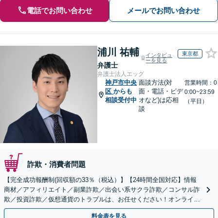
電話でお問い合わせ
メールでお問い合わせ
浦川 祐輔
東京都
インタビュ
ーを見る
弁護士
弁護士法人エッグ
神戸市中央
面談方法(対
営業時間：0
区
からも
面・電話・ビデ
0:00~23:59
相談受付中
オなど)は応相
（平日）
談
詐欺・消費者問題
【完全成功報酬制(回収額の33％（税込）】【24時間全国対応】情報
商材／アフィリエイト／副業詐欺／出会い系サクラ詐欺／コンサル詐
欺／投資詐欺／仮想通貨のトラブルは、お任せください！オンライン
のみで解決も可能！
料金表を見る