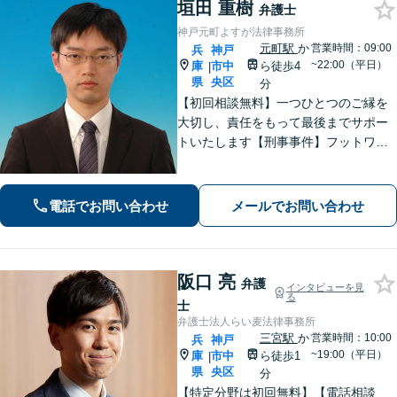
垣田 重樹
弁護士
神戸元町よすが法律事務所
元町駅
か
営業時間：09:00
兵
神戸
~22:00（平日）
庫
市中
ら徒歩4
|
県
央区
分
【初回相談無料】一つひとつのご縁を
大切し、責任をもって最後までサポー
トいたします【刑事事件】フットワー
クの軽さとスピードが強み。豊富な経
験を活かして最善の解決を【離婚問
題】経済面やお子さまの将来を見据
電話でお問い合わせ
メールでお問い合わせ
え、納得できる解決策を提案【元町駅4
分】
阪口 亮
弁護
インタビューを見
る
士
弁護士法人らい麦法律事務所
三宮駅
か
営業時間：10:00
兵
神戸
~19:00（平日）
庫
市中
ら徒歩1
|
県
央区
分
【特定分野は初回無料】【電話相談