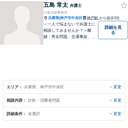
五島 常太
弁護士
六葉法律事務所
兵庫県
神戸市中央区
神戸駅
から徒歩3分
|
＜一人で悩まないで弁護士に
詳細を見
相談してみませんか？＞離
る
婚・男女問題、交通事故、刑
事事件・・・お一人お一人の
納得できる解決を目指しま
す。まずは、ご相談くださ
い。
エリア
兵庫県、神戸市中央区
変更
相談内容
詐欺・消費者問題
変更
詳細条件
未選択
変更