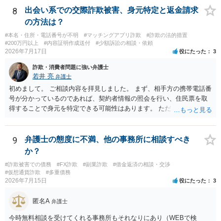
ば、最寄りの警察署に相談をしても良いかもしれません。 以上、ご参
8
出会い系での交際詐欺被害、身元特定と返金請求
考になれば幸いです。
の方法は？
#本名・住所・電話番号が不明
#マッチングアプリ詐欺
#詐欺の法的措置
#200万円以上
#内容証明作成送付
#少額訴訟の相談・依頼
2026年7月17日
役にたった
3
詐欺・消費者問題に強い弁護士
若井 亮
弁護士
初めまして。 ご相談内容を拝見しました。 まず、相手方の携帯電話番
号が分かっているのであれば、契約者情報の照会を行い、住民票を取
得することで身元を特定できる可能性はあります。 ただ、他人名義の
携帯電話であるなどした場合には特定に結びつけることは難しいとこ
ろです。 LINEについても、詐欺の事案であれば照会できる可能性はあ
りますが、携帯電話の番号を経由する方法より難しくなります。 身元
9
弁護士の態度に不満、他の事務所に相談すべき
を特定した後は、返金の理屈があるかどうかを確認していきます。 基
か？
本的に贈与に該当する場合には返金請求ができません。 詐欺を含め、
#詐欺被害での債務
#FX詐欺
#副業詐欺
#借金返済の相談・交渉
当方に返金の理屈があるかどうかを確認していきます。 さらに、渡し
#仮想通貨詐欺
#多重債務
た金額について、裏付けがあるかどうかも精査します。 上記を経て、
2026年7月15日
役にたった
3
身元の特定、返金の理屈があると判断できるのであれば、まずは交渉
からスタートすることになるでしょう。 ご理解のとおり、詐欺である
匿名A
弁護士
ことの立証は簡単ではありません。 刑事事件化が出来るのであれば、
返金交渉で有利になる可能性がありますが、民事上の詐欺の立証以上
今時無料相談を受けてくれる事務所もそれなりにあり（WEBで検