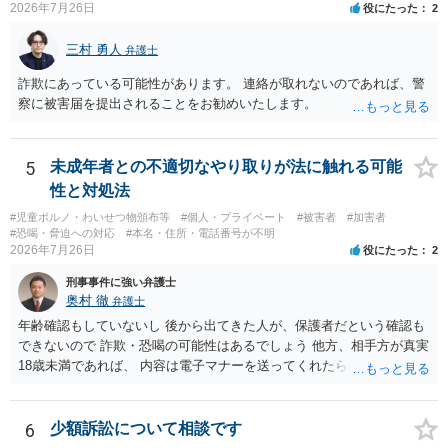
2026年7月26日
役にたった
2
三村 勇人
弁護士
詐欺にあっている可能性があります。 連絡が取れないのであれば、警
察に被害届を提出されることをお勧めいたします。
5
未成年者との不適切なやり取りが法に触れる可能
性と対処法
#児童ポルノ・わいせつ物頒布等
#個人・プライベート
#被害者
#加害者
#恐喝・脅迫への対応
#本名・住所・電話番号が不明
2026年7月26日
役にたった
2
刑事事件に強い弁護士
奥村 徹
弁護士
年齢確認もしていないし 後から出てきた人が、保護者だという確認も
できないので 詐欺・恐喝の可能性はあるでしょう 他方、相手方が真実
18歳未満であれば、 内容は電子マナーを送ってくれたら自慰行為など
の動画を要望通りに撮って送るよと言ったやりとりでした。 自分は動
画の尺は10分ほど、服を着たままで胸を触って欲しい、などの要望を
して、要求された金額(1000円程度)の電子マネーを送信してしまいま
6
少額訴訟について相談です
した。 そこから、撮影するまで暇なので顔の雰囲気の写真を交換して