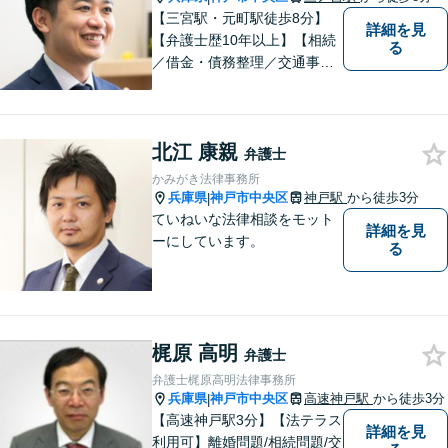
可】
【三宮駅・元町駅徒歩8分】
詳細を見
【弁護士歴10年以上】【相続
る
／借金・債務整理／交通事
故】寄り添う身近な法律事務
所。スピーディーな解決。女
性や法人の依頼者にも評価し
北江 康親
ていただいています。お困り
弁護士
ごとがあればお気軽に。【夜
かみがき法律事務所
間・土日祝対応】【一部初回
兵庫県
神戸市中央区
神戸駅
から徒歩3分
|
相談無料】
ていねいな法律相談をモット
詳細を見
ーにしています。
る
梶原 高明
弁護士
弁護士梶原高明法律事務所
兵庫県
神戸市中央区
高速神戸駅
から徒歩3分
|
【高速神戸駅3分】【法テラス
詳細を見
利用可】離婚問題/相続問題/交