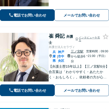
を多数解決【離婚・不倫・男女問題・
遺産相続・交通事故】依頼者様のお気
持ちを大切にしながら交渉します。
電話でお問い合わせ
メールでお問い合わせ
【Web相談可】【平日夜間可】【神戸
大丸の近く】
崔 舜記
弁護
インタビューを見
る
士
弁護士法人セラヴィ
三ノ宮駅
営業時間：09:00
兵
神戸
~21:00（平日）
庫
市中
から徒歩6
|
県
央区
分
【弁護士歴15年以上】【三ノ宮駅6分】
合言葉は「わかりやすく・あたたか
く・おもしろく」。依頼者の方が心か
ら納得のできる解決を目指します。幅
広い領域をカバー。【夜間休日/電話相
電話でお問い合わせ
メールでお問い合わせ
談可能】【初回面談20分無料】