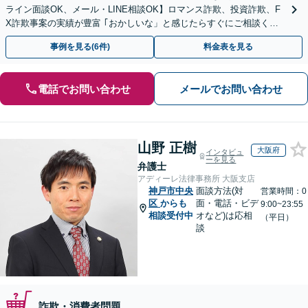
ライン面談OK、メール・LINE相談OK】ロマンス詐欺、投資詐欺、F
X詐欺事案の実績が豊富 ｢おかしいな」と感じたらすぐにご相談くだ
さい。
事例を見る(6件)
料金表を見る
電話でお問い合わせ
メールでお問い合わせ
山野 正樹
大阪府
インタビュ
ーを見る
弁護士
アディーレ法律事務所 大阪支店
神戸市中央
面談方法(対
営業時間：0
区
からも
面・電話・ビデ
9:00~23:55
相談受付中
オなど)は応相
（平日）
談
詐欺・消費者問題