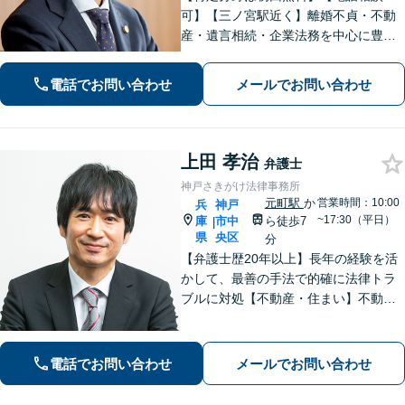
可】【三ノ宮駅近く】離婚不貞・不動
産・遺言相続・企業法務を中心に豊富
な解決実績あり。「すべては依頼者の
ために」をモットーに、高い専門性を
電話でお問い合わせ
メールでお問い合わせ
もって最善の解決を実現します。お気
軽にご相談ください。
上田 孝治
弁護士
神戸さきがけ法律事務所
元町駅
か
営業時間：10:00
兵
神戸
~17:30（平日）
庫
市中
ら徒歩7
|
県
央区
分
【弁護士歴20年以上】長年の経験を活
かして、最善の手法で的確に法律トラ
ブルに対処【不動産・住まい】不動産
関係の資格を複数所持。不動産案件の
取扱い多数【相続・遺言】他士業と連
携してワンストップで解決【夜間・休
電話でお問い合わせ
メールでお問い合わせ
日相談可】【元町駅7分】