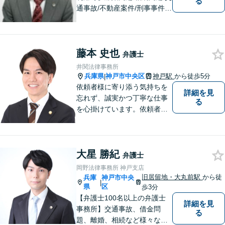
る
通事故/不動産案件/刑事事件な
ど個人向けのご相談から契約
書や労務、顧問契約など法人
向けのご相談まで幅広く取り
藤本 史也
扱っております。依頼者様の
弁護士
ご事情から考えうる最良のル
井関法律事務所
ートを選びます。【子連れ相
兵庫県
神戸市中央区
神戸駅
から徒歩5分
|
談可】
依頼者様に寄り添う気持ちを
詳細を見
忘れず、誠実かつ丁寧な仕事
る
を心掛けています。依頼者様
の主張に耳を傾け、法的に主
張を組み立て、毅然とした態
度で交渉に臨みます。まずは
大星 勝紀
気軽にご相談ください。【交
弁護士
通事故／相続／労働／男女問
岡野法律事務所 神戸支店
題／刑事事件】
旧居留地・大丸前駅
から徒
兵庫
神戸市中央
|
県
区
歩3分
【弁護士100名以上の弁護士
詳細を見
事務所】交通事故、借金問
る
題、離婚、相続など様々な問