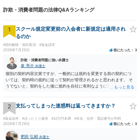
もありますので、念のため弁護士に相談された方が宜しいかとは存じ
詐欺・消費者問題の法律Q&Aランキング
ます。
1
スクール規定変更前の入会者に新規定は適用され
るのか
#契約解除・契約取消
#返金請求
2026年7月29日
役にたった
3
詐欺・消費者問題に強い弁護士
泉 亮介
弁護士
個別の契約内容次第ですが、一般的には規約を変更する前の契約につ
いては、契約時の規約に従って契約が管理されるかと思われます。 そ
うでないと、契約をした後に規約を自社に有利なように変更し、それ
を従前の顧客にも適用するということが認められてしまい不合理とな
る場合があるかと思われます。
2
支払ってしまった迷惑料は返ってきますか？
#返金請求
#ぼったくり被害
#10万円未満
#本名・住所・電話番号が判明
2026年7月29日
役にたった
3
肥田 弘昭
弁護士