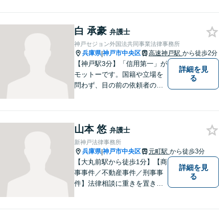
題について、「何度でも無
料」の相談を行っています！
まずはお気軽にご相談くださ
白 承豪
弁護士
い！
神戸セジョン外国法共同事業法律事務所
兵庫県
神戸市中央区
高速神戸駅
から徒歩2分
|
【神戸駅3分】「信用第一」が
詳細を見
モットーです。国籍や立場を
る
問わず、目の前の依頼者のた
めに全力を尽くしてまいりま
した。日韓渉外事件のみなら
ず、幅広い分野を取り扱って
山本 悠
います。一人ひとりに誠意を
弁護士
持って尽力しますので、ぜひ
新神戸法律事務所
一度ご相談ください。
兵庫県
神戸市中央区
元町駅
から徒歩3分
|
【大丸前駅から徒歩1分】【商
詳細を見
事事件／不動産事件／刑事事
る
件】法律相談に重きを置きフ
ェアな法律相談と、生産的な
解決を心掛けています。お気
軽にご相談ください。