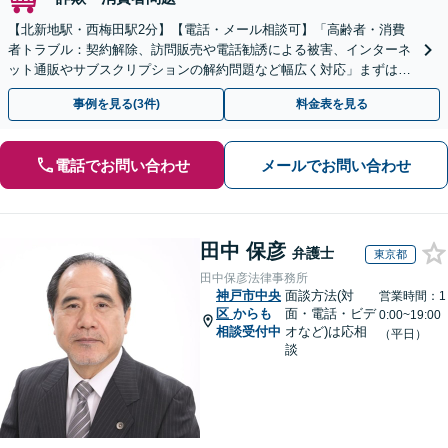
【北新地駅・西梅田駅2分】【電話・メール相談可】「高齢者・消費
者トラブル：契約解除、訪問販売や電話勧誘による被害、インターネ
ット通販やサブスクリプションの解約問題など幅広く対応」まずは一
度ご相談ください【休日・夜間相談可】
事例を見る(3件)
料金表を見る
電話でお問い合わせ
メールでお問い合わせ
田中 保彦
弁護士
東京都
田中保彦法律事務所
神戸市中央
面談方法(対
営業時間：1
区
からも
面・電話・ビデ
0:00~19:00
相談受付中
オなど)は応相
（平日）
談