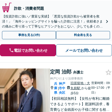
詐欺・消費者問題
【投資詐欺に強い／豊富な実績】「悪質な投資詐欺から被害者を救
済！」「海外ショッピングサイトを騙った詐欺に注意！」依頼者さま
の痛みに寄り添って丁寧なヒアリングをおこない、少しでも多くの返
金が得られるよう尽力します！
事例を見る(3件)
料金表を見る
電話でお問い合わせ
メールでお問い合わせ
定岡 治郎
弁護士
神戸ひだまり法律事務所
旧居留地・大
営業時間：09:
兵
神戸
00~17:00（平
庫
市中
丸前駅
から徒
|
県
央区
日）
歩5分
【初回相談無料】【女性が有利に離婚
できるようサポート】慰謝料請求，養
育費など金銭面やお子様に関する相談