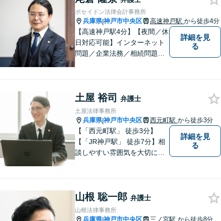
に取り組みます。
ポセイドン法律会計事務所
兵庫県
神戸市中央区
高速神戸駅
から徒歩4分
|
【高速神戸駅4分】【夜間／休
詳細を見
日対応可能】インターネット
る
問題／企業法務／相続問題／
不動産問題／労働問題など、
幅広く対応可能。どうぞおお
気軽にご相談ください。
土屋 裕司
弁護士
土屋法律事務所
兵庫県
神戸市中央区
西元町駅
から徒歩3分
|
【「西元町駅」 徒歩3分】
詳細を見
【「JR神戸駅」 徒歩7分】相
る
談しやすい雰囲気を大切に
し、皆様のお悩みに向き合い
ます。和やかな相談体制を整
えています。皆様のお悩みを
山根 聡一郎
丁寧にお聞きし、最適な解決
弁護士
策を迅速に提供することをお
山根法律事務所
約束します。【法テラス利用
兵庫県
神戸市中央区
三ノ宮駅
から徒歩8分
|