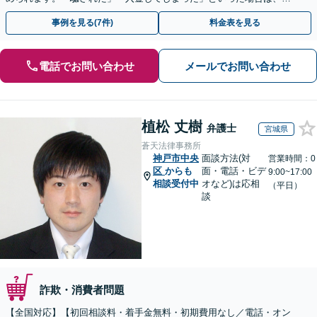
早めにご相談ください。【電話・メール・WEB相談可】
事例を見る(7件)
料金表を見る
電話でお問い合わせ
メールでお問い合わせ
植松 丈樹
弁護士
宮城県
蒼天法律事務所
神戸市中央
面談方法(対
営業時間：0
区
からも
面・電話・ビデ
9:00~17:00
相談受付中
オなど)は応相
（平日）
談
詐欺・消費者問題
【全国対応】【初回相談料・着手金無料・初期費用なし／電話・オン