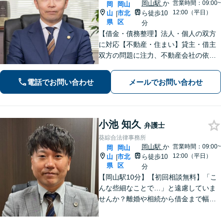
岡山駅
か
営業時間：09:00~
岡
岡山
12:00（平日）
山
市北
ら徒歩10
|
県
区
分
【借金・債務整理】法人・個人の双方
に対応【不動産・住まい】貸主・借主
双方の問題に注力、不動産会社の依頼
実績あり【労働・雇用】労災事件に精
通。その他労働事件もカバー【行政事
電話でお問い合わせ
メールでお問い合わせ
件】学校トラブル・いじめ問題に注力
【企業法務】予防法務・紛争対応お任
せください。
小池 知久
弁護士
葵綜合法律事務所
岡山駅
か
営業時間：09:00~
岡
岡山
12:00（平日）
山
市北
ら徒歩10
|
県
区
分
【岡山駅10分】【初回相談無料】「こ
んな些細なことで…」と遠慮していま
せんか？離婚や相続から借金まで幅広
く対応しております！話しやすい雰囲
気作りを何より大切にしています。ど