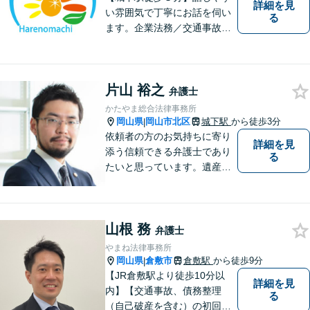
詳細を見
い雰囲気で丁寧にお話を伺い
る
ます。企業法務／交通事故／
離婚／相続など幅広い案件を
取り扱っております。
片山 裕之
弁護士
かたやま総合法律事務所
岡山県
岡山市北区
城下駅
から徒歩3分
|
依頼者の方のお気持ちに寄り
詳細を見
添う信頼できる弁護士であり
る
たいと思っています。遺産分
割、交通事故、刑事事件、離
婚、不貞慰謝料、木企業法務
等に対応しています。お気軽
山根 務
にご相談ください。
弁護士
やまね法律事務所
岡山県
倉敷市
倉敷駅
から徒歩9分
|
【JR倉敷駅より徒歩10分以
詳細を見
内】【交通事故、債務整理
る
（自己破産を含む）の初回相