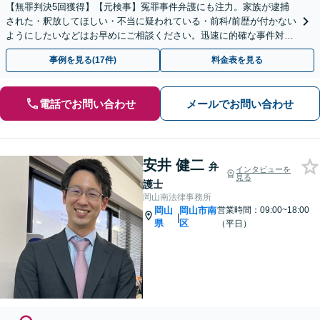
【無罪判決5回獲得】【元検事】冤罪事件弁護にも注力。家族が逮捕
された・釈放してほしい・不当に疑われている・前科/前歴が付かない
ようにしたいなどはお早めにご相談ください。迅速に的確な事件対応
に定評あり。【夜間休日・全国対応可】【分割払い可】
事例を見る(17件)
料金表を見る
電話でお問い合わせ
メールでお問い合わせ
安井 健二
弁
インタビューを
見る
護士
岡山南法律事務所
岡山
岡山市南
営業時間：09:00~18:00
|
県
区
（平日）