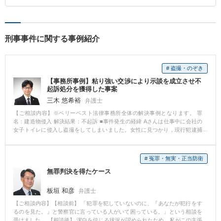
刑事事件に関する事例紹介
# 盗撮・のぞき
【事務所事例】粘り強い交渉により示談を成立させ不
起訴処分を獲得した事案
三木 悠希裕
弁護士
【ご相談内容】※ベリーベスト法律事務所全体の解決事例となります。 罪
名：建造物侵入 解決結果：不起訴 ■事件発生の経緯 Aさんは仕事中に会社の
女子トイレに侵入し盗撮をしてしまいました。女性に見つかり，現行犯逮捕
されました。 ■相談～解決の流れ Aさんの妻から，夫が会社の女子トイレで盗
撮し現行犯逮捕されたとの相談が入りました。直ちに事実関係を確認し，接
見に行きました。接見後は，勾留請求をされる前に検察官と面談をし，Aさん
# 冤罪・無実・正当防衛
を勾留する必要性が低いことなどを訴えました。無事Aさんは釈放されまし
無罪判決を得たケース
た。 その後は，被害者の方との示談交渉に取り組みました。被害者の方は当
初示談について消極的でしたが，Aさんの謝罪の手紙などにより反省の意を伝
え，粘り強く交渉した結果，なんとか示談を成立させることができました。
板垣 和彦
弁護士
最終的に，Aさんは不起訴処分となりました。 ■解決のポイント 被害者の方が
【ご相談内容】【相談前】 「犯罪を犯していないのに、『あなたが犯行をす
すんなりと示談を受け入れてくれることは，決して多くはありません。 本件
るのを見た。』と警察官に言っている人がいて困っている。」という相談を
でも被害者の方は精神的に示談することは受け入れがたいというお気持ちで
受けました。 【相談後】 潔白を信じる状況が認められたため、私がこの主張