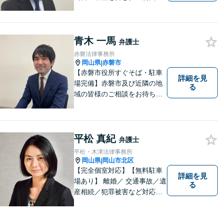
談６０分無料】
青木 一馬
弁護士
赤磐法律事務所
岡山県
赤磐市
|
【赤磐市役所すぐそば・駐車
詳細を見
場完備】赤磐市及び近隣の地
る
域の皆様のご相談をお待ちし
ております。
平松 真紀
弁護士
平松・木津法律事務所
岡山県
岡山市北区
|
【完全個室対応】【無料駐車
詳細を見
場あり】 離婚／ 交通事故／遺
る
産相続／犯罪被害など対応可
能。お話を、じっくりと伺い
ます。お気軽にご相談くださ