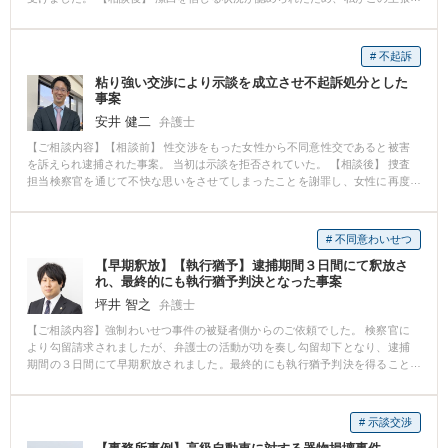
した。そのような中でも，真摯に反省の意を伝え，粘り強く交渉を続けるこ
に沿って立証を尽くした結果、無罪の判決を得ることができました(地裁(30.
とによって，当方の意向をご理解いただくことができ，無事示談が成立しま
4.20)、高裁(30.10.3))。 【板垣 和彦弁護士からのコメント】 潔白である以
した。示談交渉には数か月を要してしまいましたが，不起訴処分を獲得する
上、粘り強く警察と検察の捜査資料を検討すれば必ず矛盾点を見付けられ、
ことができたので，Aさんにも満足していただくことができました。 このよ
# 不起訴
ご依頼者の無罪を立証できます。無罪判決を得て、ご依頼者とご家族に幸せ
うに，弁護士の粘り強い交渉が解決のポイントとなりました。
粘り強い交渉により示談を成立させ不起訴処分とした
を届けることができました。
事案
安井 健二
弁護士
【ご相談内容】【相談前】 性交渉をもった女性から不同意性交であると被害
を訴えられ逮捕された事案。 当初は示談を拒否されていた。 【相談後】 捜査
担当検察官を通じて不快な思いをさせてしまったことを謝罪し、女性に再度
示談交渉を依頼。 その結果、当職からの示談が受け入れられ不起訴処分を獲
得することとなった。 【先生のコメント】 性犯罪における示談交渉は被害者
の心情に配慮する必要があり、被疑者本人やその親族では交渉が困難なこと
# 不同意わいせつ
がほとんどです。 また、検察官が処分をするまでの期間は非常にタイトです
【早期釈放】【執行猶予】逮捕期間３日間にて釈放さ
ので、お早めにご相談ください。
れ、最終的にも執行猶予判決となった事案
坪井 智之
弁護士
【ご相談内容】強制わいせつ事件の被疑者側からのご依頼でした。 検察官に
より勾留請求されましたが、弁護士の活動が功を奏し勾留却下となり、逮捕
期間の３日間にて早期釈放されました。最終的にも執行猶予判決を得ること
ができました。
# 示談交渉