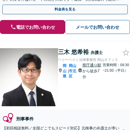
ある内に今すぐお電話を【土日祝／夜間対応可】
料金表を見る
電話でお問い合わせ
メールでお問い合わせ
三木 悠希裕
弁護士
ベリーベスト法律事務所 岡山オフィス
県庁通り駅
営業時間：09:30
岡
岡山
~21:00（平日）
山
市北
から徒歩7
|
県
区
分
刑事事件
【初回相談無料／全国どこでもスピード対応】元検事の弁護士が率い