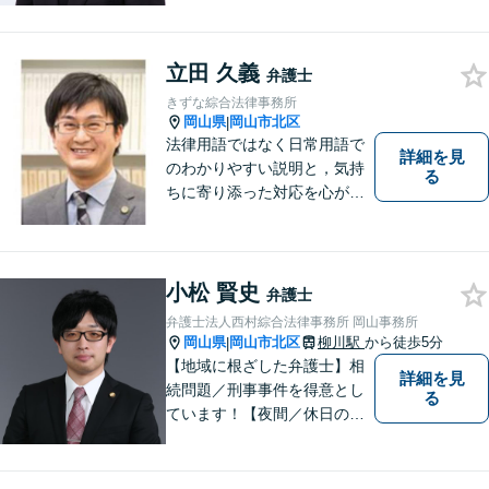
料」の相談を行っています！
まずはお気軽にご相談くださ
立田 久義
い！
弁護士
きずな綜合法律事務所
岡山県
岡山市北区
|
法律用語ではなく日常用語で
詳細を見
のわかりやすい説明と，気持
る
ちに寄り添った対応を心がけ
ています。
小松 賢史
弁護士
弁護士法人西村綜合法律事務所 岡山事務所
岡山県
岡山市北区
柳川駅
から徒歩5分
|
【地域に根ざした弁護士】相
詳細を見
続問題／刑事事件を得意とし
る
ています！【夜間／休日の相
談予約可能】初回相談は無料
となっております。まずは、
お気軽にご相談ください。