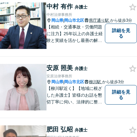
中村 有作
弁護士
中村法律事務所
岡山県
岡山市北区
県庁通り駅
から徒歩3分
|
【相続・交通事故・労働問題
詳細を見
に注力】25年以上の弁護士経
る
験と実績を活かし最善の解決
法をご提案します。お受けし
た案件に依頼者との二人三脚
で取り組んでまいります
安原 照美
弁護士
安原法律事務所
岡山県
岡山市北区
柳川駅
から徒歩3分
|
【柳川駅近く】【地域に根ざ
詳細を見
した弁護士】皆様のお話を懇
る
切丁寧に伺い、法律的に整理
して、わかりやすい言葉でご
説明いたします。【24時間予
約受付可】皆様方のお悩みが
肥田 弘昭
少しでも解決されますよう，
弁護士
誠心誠意努力いたす所存で