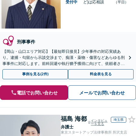
受付中
ど)は応相談
（平日）
刑事事件
【岡山・山口エリア対応】【最短即日接見】少年事件の対応実績あ
り。逮捕・勾留から示談交渉まで、痴漢・薬物・傷害などあらゆる刑
事事件に対応します。前科回避や執行猶予獲得に向けて、依頼者さま
とご家族に寄り添いサポートいたします
事例を見る(2件)
料金表を見る
電話でお問い合わせ
メールでお問い合わせ
福島 海都
埼玉県
インタビュ
ーを見る
弁護士
東京スタートアップ法律事務所 所沢支店