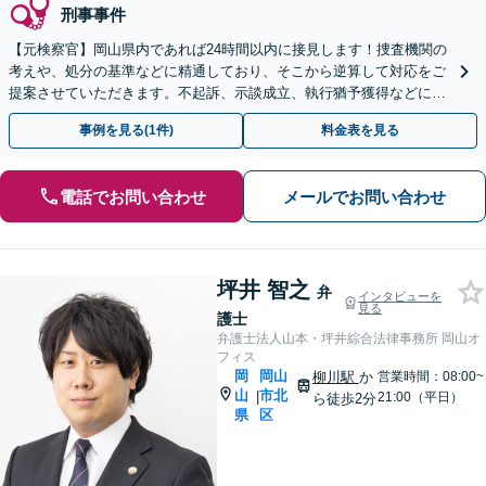
刑事事件
【元検察官】岡山県内であれば24時間以内に接見します！捜査機関の
考えや、処分の基準などに精通しており、そこから逆算して対応をご
提案させていただきます。不起訴、示談成立、執行猶予獲得などに向
け、スムーズに対応【夜間面談可｜駐車場完備】
事例を見る(1件)
料金表を見る
電話でお問い合わせ
メールでお問い合わせ
坪井 智之
弁
インタビューを
見る
護士
弁護士法人山本・坪井綜合法律事務所 岡山オ
フィス
岡
岡山
柳川駅
か
営業時間：08:00~
山
市北
|
21:00（平日）
ら徒歩2分
県
区