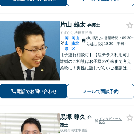
片山 雄太
弁護士
すずかけ法律事務所
岡
岡山
柳川駅
か
営業時間：09:30~
山
市北
|
18:30（平日）
ら徒歩6分
県
区
【子連れ相談可】【法テラス利用可】
離婚のご相談はお子様の将来まで考え
柔軟に！男性に話しづらいご相談は女
性弁護士がうかがいます／不動産トラ
ブルは司法書士・土地家屋調査士など
と連携してきめ細やかに対応【注力分
電話でお問い合わせ
メールで面談予約
野初回相談無料】【WEB面談可】
黒塚 尊久
弁
インタビューを
見る
護士
葵綜合法律事務所