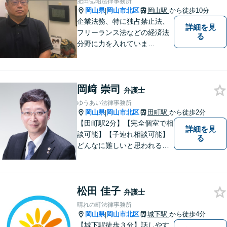
肥田弘昭法律事務所
す。皆様方のご来所をお待ち
岡山県
岡山市北区
岡山駅
から徒歩10分
|
しております。
企業法務、特に独占禁止法、
詳細を見
フリーランス法などの経済法
る
分野に力を入れていま
す！！！
岡﨑 崇司
弁護士
ゆうあい法律事務所
岡山県
岡山市北区
田町駅
から徒歩2分
|
【田町駅2分】【完全個室で相
詳細を見
談可能】【子連れ相談可能】
る
どんなに難しいと思われる案
件でも、あきらめずに解決策
を探していきたいと考えてい
ます。トラブルに巻き込まれ
松田 佳子
ている皆さまの現状を良い方
弁護士
向に変化させることができる
晴れの町法律事務所
ように全力を尽くします。
岡山県
岡山市北区
城下駅
から徒歩4分
|
【城下駅徒歩３分】話しやす