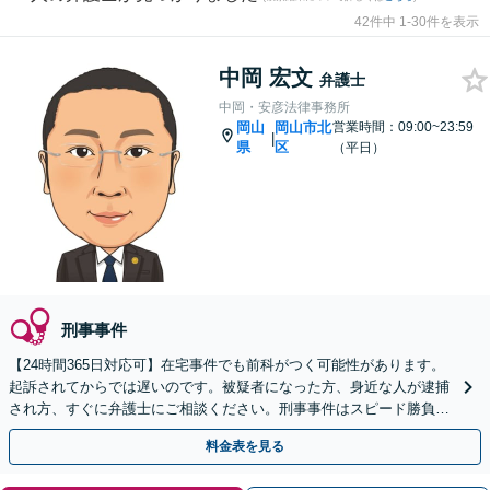
42件中 1-30件を表示
中岡 宏文
弁護士
中岡・安彦法律事務所
岡山
岡山市北
営業時間：09:00~23:59
|
県
区
（平日）
刑事事件
【24時間365日対応可】在宅事件でも前科がつく可能性があります。
起訴されてからでは遅いのです。被疑者になった方、身近な人が逮捕
され方、すぐに弁護士にご相談ください。刑事事件はスピード勝負、
初回の接見は即時駆けつけます。
料金表を見る