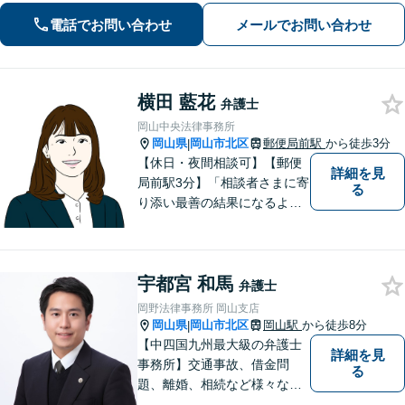
んな小さなお悩みでもお伺いいたしま
電話でお問い合わせ
メールでお問い合わせ
す。気軽にご相談ください【夜間・休
日相談可】
横田 藍花
弁護士
岡山中央法律事務所
岡山県
岡山市北区
郵便局前駅
から徒歩3分
|
【休日・夜間相談可】【郵便
詳細を見
局前駅3分】「相談者さまに寄
る
り添い最善の結果になるよう
尽力」婚姻費用・財産分与・
養育費の交渉などお任せくだ
さい「刑事事件：捜査機関に
宇都宮 和馬
よる不当な取り調べや身体拘
弁護士
束から、依頼者さまの利益を
岡野法律事務所 岡山支店
守ります【完全個室相談】
岡山県
岡山市北区
岡山駅
から徒歩8分
|
【中四国九州最大級の弁護士
詳細を見
事務所】交通事故、借金問
る
題、離婚、相続など様々な問
題について、「何度でも無