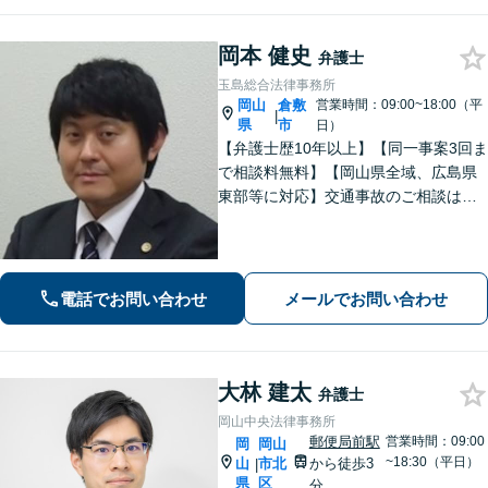
岡本 健史
弁護士
玉島総合法律事務所
岡山
倉敷
営業時間：09:00~18:00（平
|
県
市
日）
【弁護士歴10年以上】【同一事案3回ま
で相談料無料】【岡山県全域、広島県
東部等に対応】交通事故のご相談はお
任せください！「1円でも多く」賠償金
の獲得を目指します！保険会社の対
応、後遺障害の認定に疑問や不安があ
る方、ご相談ください。
電話でお問い合わせ
メールでお問い合わせ
大林 建太
弁護士
岡山中央法律事務所
郵便局前駅
営業時間：09:00
岡
岡山
~18:30（平日）
山
市北
から徒歩3
|
県
区
分