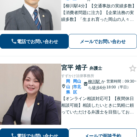
【柳川駅4分】【交通事故の実績多数】
【消費者問題に注力】【企業法務の実
績多数】「生まれ育った岡山の人々の
生活の支えになりたい、岡山をもっと
元気にしたい」 そんな思いを胸に、誠
実かつ確実な対応に努めてまいりま
電話でお問い合わせ
メールでお問い合わせ
す。お気軽にご相談ください。
宮平 靖子
弁護士
すずかけ法律事務所
岡
岡山
柳川駅
か
営業時間：09:30~
山
市北
|
18:00（平日）
ら徒歩6分
県
区
【オンライン相談対応可】【夜間休日
相談可能】相談したいときに気軽に頼
っていただける弁護士を目指しており
ます。依頼者にとって最善の解決策を
一緒に考えます。まずはご相談くださ
い。
電話でお問い合わせ
メールで面談予約