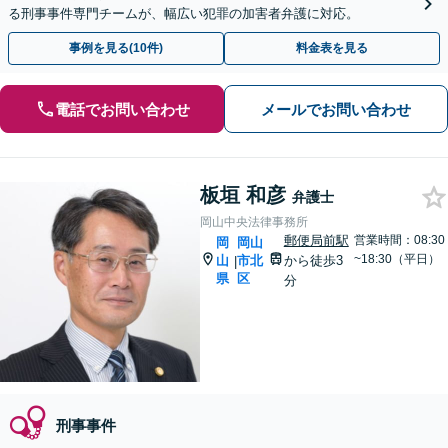
る刑事事件専門チームが、幅広い犯罪の加害者弁護に対応。
事例を見る(10件)
料金表を見る
電話でお問い合わせ
メールでお問い合わせ
板垣 和彦
弁護士
岡山中央法律事務所
郵便局前駅
営業時間：08:30
岡
岡山
~18:30（平日）
山
市北
から徒歩3
|
県
区
分
刑事事件