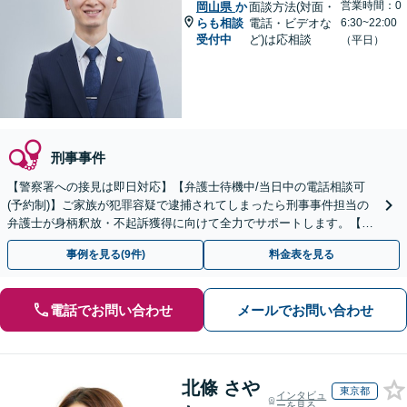
営業時間：0
岡山県
か
面談方法(対面・
らも相談
電話・ビデオな
6:30~22:00
受付中
ど)は応相談
（平日）
刑事事件
【警察署への接見は即日対応】【弁護士待機中/当日中の電話相談可
(予約制)】ご家族が犯罪容疑で逮捕されてしまったら刑事事件担当の
弁護士が身柄釈放・不起訴獲得に向けて全力でサポートします。【毎
月100名以上の相談実績】【全国対応】
事例を見る(9件)
料金表を見る
電話でお問い合わせ
メールでお問い合わせ
北條 さや
東京都
インタビュ
ーを見る