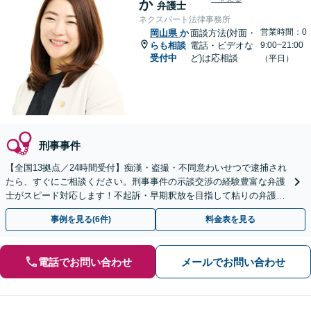
か
弁護士
ネクスパート法律事務所
営業時間：0
岡山県
か
面談方法(対面・
らも相談
電話・ビデオな
9:00~21:00
受付中
ど)は応相談
（平日）
刑事事件
【全国13拠点／24時間受付】痴漢・盗撮・不同意わいせつで逮捕され
たら、すぐにご相談ください。刑事事件の示談交渉の経験豊富な弁護
士がスピード対応します！不起訴・早期釈放を目指して粘りの弁護活
動を行います。
事例を見る(6件)
料金表を見る
電話でお問い合わせ
メールでお問い合わせ