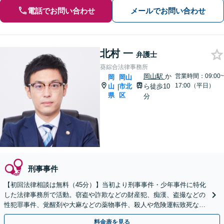
電話でお問い合わせ
メールでお問い合わせ
北村 一
弁護士
葵綜合法律事務所
岡山駅
か
営業時間：09:00~
岡
岡山
17:00（平日）
山
市北
ら徒歩10
|
県
区
分
刑事事件
【初回法律相談は無料（45分）】当初より刑事事件・少年事件に特化
した法律事務所で活動。窃盗や詐欺などの財産犯、痴漢、盗撮などの
性犯罪事件、覚醒剤や大麻などの薬物事件、殺人や危険運転致死など
の裁判員裁判事件等、豊富な実績。
料金表を見る