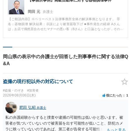
【事務所事例】高級自動車に対する器物損壊事件
岡田 元
弁護士
【ご相談内容】※ベリーベスト法律事務所全体の解決事例となります。 罪
名：器物損壊 解決結果：示談により被害届取下げ ■事件発生の経緯 Aさん
は，お店で偶然居合わせたマナーの悪い客（Bさん）と口論となったが，その
時は店員によって止められた。 その後，店を出たAさんは，店の前に会ったB
さんの自動車に対し，近くに有った石で多数の傷をつけた（修理費約150万
円）。 事件から数か月後，駐車場にあった防犯カメラから犯人が発覚し，警
察がAさんのもとにやってきた。 ■相談～解決の流れ Aさんは自分の行った犯
行を認めていたが，刑事処分によって前科が付くことだけは避けたいとのこ
岡山県の表示中の弁護士が回答した刑事事件に関する法律Q
とでした。 そのためには，早期に示談をまとめる必要があり、早急に捜査機
&A
関に協力を求め、被害者との接触を試みました。 被害者の方は額によっては
示談に応じるとの姿勢を示しましたが，提示する修理費用が高額であり，そ
の費用が正確なものであるのかが問題となりました。 口頭で提示される数字
ではなく，修理したディーラーの正式な見積書を検討し，結果，提示された
盗撮の現行犯以外の対応について
額より低廉な額で合意に至り，示談がまとまりました。 最終的に，BさんはA
さんの処罰は望まないとの誓約書にサインまでしてもらいました。 その結
#盗撮・のぞき
#加害者
果，Aさんには刑事処分なしという結論で事件は終えました。 ■解決のポイン
2026年08月06日(木)
役にたった
1
ト 被害額が大きいので，重い処分となるのが通常であった。しかし，早急に
捜査機関にAさんに有利な事実を申し出た上，、被害者と早期に示談交渉を開
肥田 弘昭
弁護士
始したこと，被害者の方の疑問や示談の提案に対し弁護士として事前に調査
を進め，法的観点から誠実に回答し信頼関係を構築できたことが結果に大き
私の弁護経験からすると捜査や逮捕の可能性は低いかと思います。被
く影響した。 さらに，Aさんに反省を示す謝罪文を作成して頂き被害者の方
害者が気づいていないので被害届を出す可能性が低いこと、防犯カメ
にに読んでもらった。その中で，Aさんが刑事処分を受けたくない理由に仕事
や家族のことがあることも述べていただいた。その結果，被害者の方が示談
ラに映っていないのであれば、第三者が告発する可能性も低いこと、