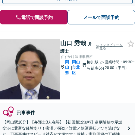
電話で面談予約
メールで面談予約
山口 秀哉
弁
インタビューを
見る
護士
すずかけ法律事務所
岡
岡山
柳川駅
か
営業時間：09:30~
山
市北
|
20:00（平日）
ら徒歩6分
県
区
刑事事件
【岡山駅10分】【弁護士3人在籍】【初回相談無料】身柄解放や示談
交渉に豊富な経験あり！痴漢／窃盗／詐欺／飲酒運転／ひき逃げな
ど。刑事事件はスピード対応が大切です！逮捕・実刑回避の可能性が