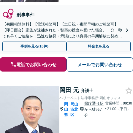
刑事事件
【初回相談無料】【電話相談可】【土日祝・夜間早朝のご相談可】
【即日面会】家族が逮捕された・警察の捜査を受けた場合、一分一秒
でも早くご連絡を！迅速な接見・示談により身柄の早期解放に努めま
す。精神面のケアも重視し、少年事件にも力を入れています。
事例を見る(10件)
料金表を見る
電話でお問い合わせ
メールでお問い合わせ
岡田 元
弁護士
ベリーベスト法律事務所 岡山オフィス
県庁通り駅
営業時間：09:30
岡
岡山
~21:00（平日）
山
市北
から徒歩7
|
県
区
分