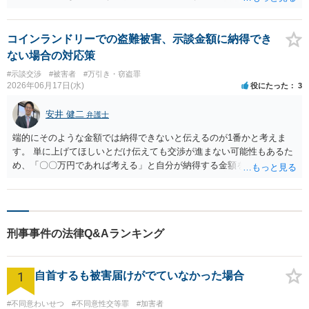
についてより柔軟な対応をしてくれるようになった。 事件とは直接関係ない
証拠は削除されていることからです。但し、「電車内で携帯で対面に
事実も時としては，結論に影響を及ぼす重要なポイントになると思います。
座る女性を盗撮(全体像写真1枚と5秒程度の動画)してしまいました。下
着や胸など強調したものではありません。」とありますが、少なくと
コインランドリーでの盗難被害、示談金額に納得でき
も捜査段階では性的姿態等撮影罪の被疑事実で逮捕勾留されるケース
ない場合の対応策
が私の弁護経験では多くなった印象です（最終的には不起訴ないし各
#示談交渉
#被害者
#万引き・窃盗罪
都道府県の迷惑防止条例違反になることもあります）。2度としないこ
2026年06月17日(水)
役にたった
3
とをお勧めいたします。ご参考にしてください。
安井 健二
弁護士
端的にそのような金額では納得できないと伝えるのが1番かと考えま
す。 単に上げてほしいとだけ伝えても交渉が進まない可能性もあるた
め、「〇〇万円であれば考える」と自分が納得する金額を伝えるのも
一つの方法です。 ただし、相手型が提示してきた金額よりも大幅な金
額(例えば100万円)を伝えても示談は進まないと思いますので注意が必
要です。
刑事事件の法律Q&Aランキング
1
自首するも被害届けがでていなかった場合
#不同意わいせつ
#不同意性交等罪
#加害者