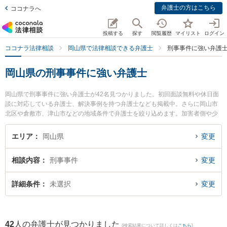
弁護士の方はこちら
ココナラへ
投稿する
探す
閲覧履歴
マイリスト
ログイン
ココナラ法律相談
岡山県で法律相談できる弁護士
刑事事件に強い弁護
岡山県の刑事事件に強い弁護士
岡山県で刑事事件に強い弁護士が42名見つかりました。初回面談無料や休日面
談に対応している弁護士、解決事例を持つ弁護士なども掲載中。さらに岡山市
北区や倉敷市、津山市などの地域条件で弁護士を絞り込めます。加害者側や少
年事件、再犯・前科あり等の細かな分野での絞り込み検索もでき便利です。特
に中岡・安彦法律事務所の中岡 宏文弁護士や葵綜合法律事務所の北村 一弁護
エリア
岡山県
変更
士、すずかけ法律事務所の山口 秀哉弁護士のプロフィール情報や弁護士費用、
強みなどが注目されています。『岡山県で土日や夜間に発生した刑事事件のト
相談内容
刑事事件
変更
ラブルを今すぐに弁護士に相談したい』『刑事事件のトラブル解決の実績豊富
な近くの弁護士を検索したい』『初回相談無料で刑事事件を法律相談できる岡
山県内の弁護士に相談予約したい』などでお困りの相談者さんにおすすめで
詳細条件
未選択
変更
す。
42
人の弁護士が見つかりました
(検索結果について詳しくは
こちら
)