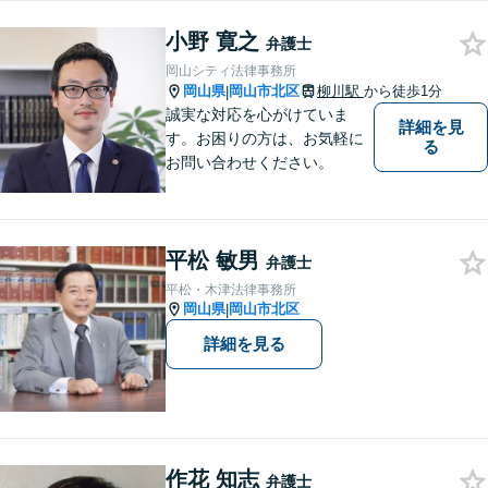
い。
小野 寛之
弁護士
岡山シティ法律事務所
岡山県
岡山市北区
柳川駅
から徒歩1分
|
誠実な対応を心がけていま
詳細を見
す。お困りの方は、お気軽に
る
お問い合わせください。
平松 敏男
弁護士
平松・木津法律事務所
岡山県
岡山市北区
|
詳細を見る
作花 知志
弁護士