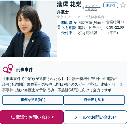
瀧澤 花梨
東京都
インタビュ
ーを見る
弁護士
東京スタートアップ法律事務所
営業時間：0
岡山県
か
面談方法(対面・
らも相談
電話・ビデオな
6:30~22:00
受付中
ど)は応相談
（平日）
刑事事件
【刑事事件でご家族が逮捕されたら】【弁護士待機中/当日中の電話相
談可(予約制)】警察署への接見は即日対応のスピード重視、逮捕・刑
事事件に強い弁護士が示談成功・不起訴(減刑)に向けて全力でサポー
トします。【加害者側の相談専門】
事例を見る(9件)
料金表を見る
電話でお問い合わせ
メールでお問い合わせ