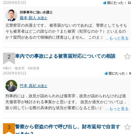
2026年8月3日
役にたった
11
刑事事件に強い弁護士
藤本 顯人
弁護士
元警察官の弁護士です。 被害届がないのであれば、警察としてもそも
そも被害者はどこの誰なのか？また被害（犯罪なのか？）といえるの
か？疑問があるので積極的に捜査はしません。 このまま女性から警察
への届出がなければ何事もなく終わると思います。
2
車内での事故による被害届対応についての相談
#暴行・傷害罪
#加害者
2026年8月5日
役にたった
6
竹本 真紀
弁護士
刑事的には，故意が認められれば傷害罪，故意が認められなければ過
失傷害罪が検討される事案かと思います。 故意か過失かについては，
振り回している際の具体的な状況が重要になると思います。 民事的に
は，不法行為に基づく損害賠償請求の対象となり，こちらは故意でも
過失でも該当するでしょう。 因果関係（刑事も民事も影響あり）とし
ては，数週間経過している点も問題になるかもしれません。 因果関係
3
警察から窃盗の件で呼び出し、財布返却で自首す
がなくなれば，評価の仕方が大きく変わります。 いずれにしまして
べきか？