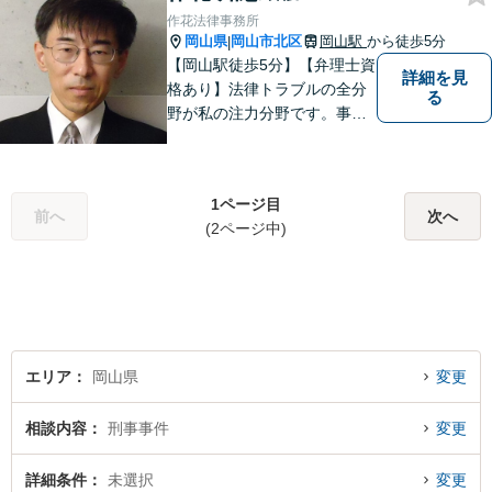
作花法律事務所
岡山県
岡山市北区
岡山駅
から徒歩5分
|
【岡山駅徒歩5分】【弁理士資
詳細を見
格あり】法律トラブルの全分
る
野が私の注力分野です。事務
所の理念は、ご相談の後には
心の中に花が咲いたようにな
っていただけること。【法テ
1ページ目
ラス対応】【後払い対応】
前へ
次へ
(2ページ中)
【日弁連国際人権問題委員会
所属】お困りの方は、お気軽
にご相談下さい。
エリア
岡山県
変更
相談内容
刑事事件
変更
詳細条件
未選択
変更