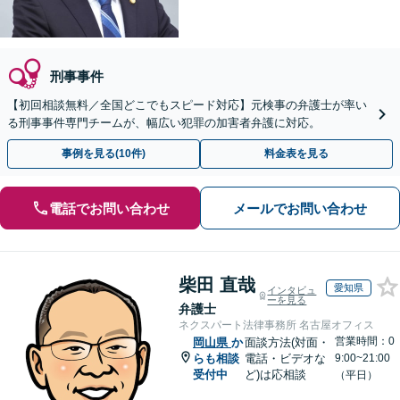
刑事事件
【初回相談無料／全国どこでもスピード対応】元検事の弁護士が率い
る刑事事件専門チームが、幅広い犯罪の加害者弁護に対応。
事例を見る(10件)
料金表を見る
電話でお問い合わせ
メールでお問い合わせ
柴田 直哉
愛知県
インタビュ
ーを見る
弁護士
ネクスパート法律事務所 名古屋オフィス
営業時間：0
岡山県
か
面談方法(対面・
らも相談
電話・ビデオな
9:00~21:00
受付中
ど)は応相談
（平日）