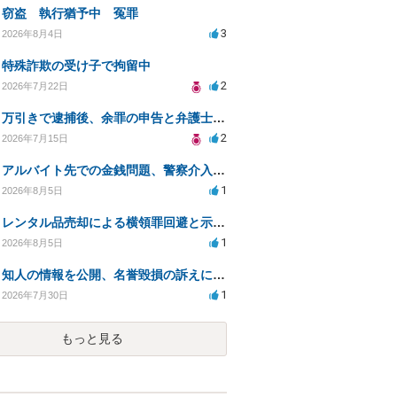
窃盗 執行猶予中 冤罪
3
2026年8月4日
特殊詐欺の受け子で拘留中
2
2026年7月22日
万引きで逮捕後、余罪の申告と弁護士相談のタイミングは？
2
2026年7月15日
アルバイト先での金銭問題、警察介入時の処罰と解決策は？
1
2026年8月5日
レンタル品売却による横領罪回避と示談交渉方法
1
2026年8月5日
知人の情報を公開、名誉毀損の訴えに対処する方法は？
1
2026年7月30日
もっと見る