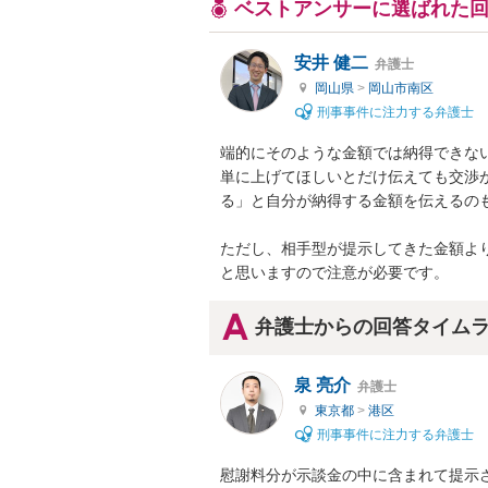
ベストアンサーに選ばれた
安井 健二
弁護士
岡山県
>
岡山市南区
刑事事件に注力する弁護士
端的にそのような金額では納得できない
単に上げてほしいとだけ伝えても交渉
る」と自分が納得する金額を伝えるのも
ただし、相手型が提示してきた金額より
と思いますので注意が必要です。
弁護士からの回答タイム
泉 亮介
弁護士
東京都
>
港区
刑事事件に注力する弁護士
慰謝料分が示談金の中に含まれて提示