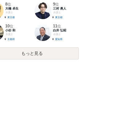
8
9
位
位
大橋 卓生
三村 勇人
弁護士
弁護士
東京都
東京都
10
11
位
位
小杉 和
白井 弘昭
弁護士
弁護士
京都府
愛知県
もっと見る