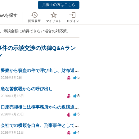
弁護士の方はこちら
&Aを探す
閲覧履歴
マイリスト
ログイン
害、示談金額に納得できない場合の対応策」
事件の示談交渉の法律Q&Aラン
グ
警察から窃盗の件で呼び出し、財布返却で自首すべきか？
5
2026年8月2日
急な警察署からの呼び出し
8
2026年7月16日
口座売却後に法律事務所からの返済通知、どう対処すべきか？
5
2026年7月23日
会社での横領を自白、刑事事件としての処罰の可能性は？
4
2026年7月11日