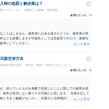
入時の処罰と解決策は？
前歴をつけたくない
#逮捕による解雇・退学回避
役にたった
1
なことはしません。被害者にお金を返すかどうか、被害者が受
科なども影響しますが可能性としては窃盗罪ですので、逮捕勾
参考にしてください。
示談交渉方法
#逮捕や勾留の阻止・準抗告
#前科・前歴をつけたくない
役にたった
1
が、借りていたものを無断で売却したことに関しての被害弁償
、相手が拒否しない限り十分可能だと思います。 見積を出して
格と大きく齟齬がないか）、弁護士に法律相談において助言を