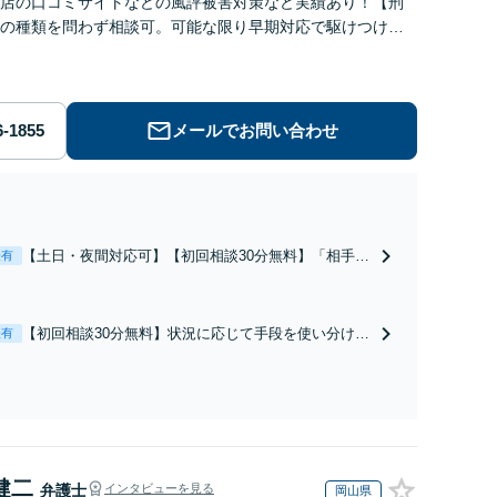
店の口コミサイトなどの風評被害対策など実績あり！【刑
の種類を問わず相談可。可能な限り早期対応で駆けつけサ
労働】不当解雇・残業代請求はおまかせください
メールでお問い合わせ
【土日・夜間対応可】【初回相談30分無料】「相手方
表有
から書面を提示されたら、サインする前にご相談を」
経験豊富な弁護士が全力で交渉にあたります！相手方
と直接話す精神的負担を軽減「弁護士の交渉で慰謝料
【初回相談30分無料】状況に応じて手段を使い分け、
表有
金額アップ／減額交渉も対応可」【完全個室対応】
適切な方法で投稿の削除・発信者情報開示請求をおこ
ないます「企業やお店の風評被害対策／売り上げ低下
防止のために尽力」加害者側の対応可：開示請求の意
見照会が来たときの対処法、被害者との示談交渉
健二
弁護士
インタビューを見る
岡山県