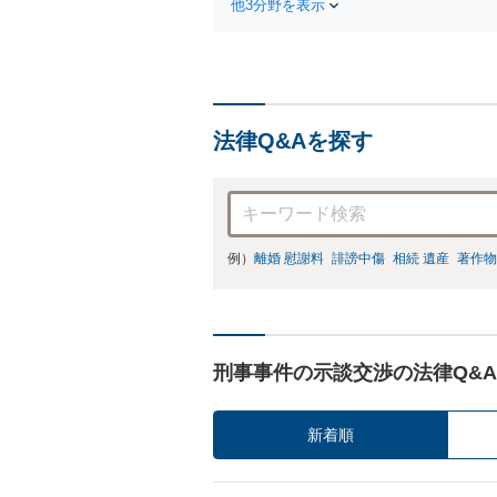
他3分野を表示
な
面
法律Q&Aを探す
例）
離婚 慰謝料
誹謗中傷
相続 遺産
著作物
刑事事件の示談交渉の法律Q&A
新着順