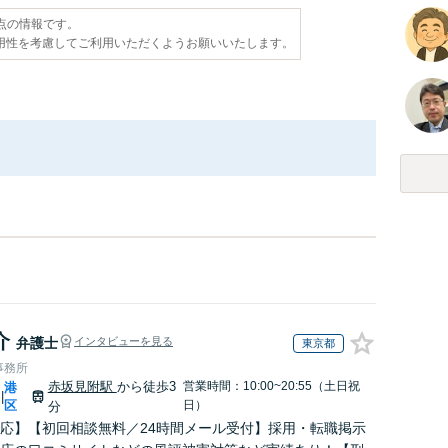
時点の情報です。
用性を考慮してご利用いただくようお願いいたします。
介
弁護士
インタビューを見る
東京都
事務所
赤坂見附駅
から徒歩3
営業時間：10:00~20:55（土日祝
港
|
区
日）
分
応】【初回相談無料／24時間メール受付】採用・転職掲示