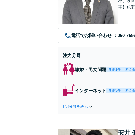
板、飲食
事】犯罪
ポート【
電話でお問い合わせ
注力分野
離婚・男女問題
事例1件
料金
インターネット
事例3件
料金
他3分野を表示
安井 