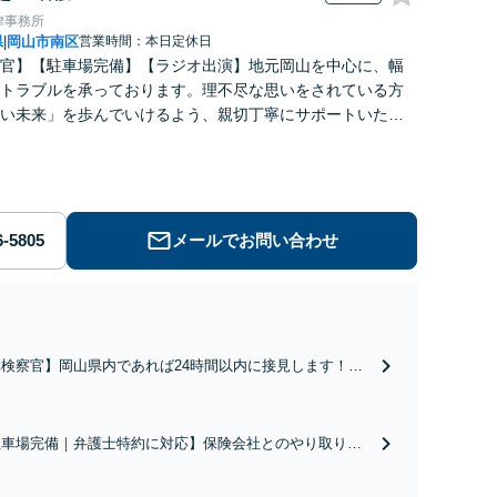
律事務所
県
岡山市南区
営業時間：本日定休日
|
官】【駐車場完備】【ラジオ出演】地元岡山を中心に、幅
トラブルを承っております。理不尽な思いをされている方
い未来」を歩んでいけるよう、親切丁寧にサポートいたし
困りの方はお早めにご相談ください【WEB面談｜夜間面談
メールでお問い合わせ
元検察官】岡山県内であれば24時間以内に接見します！捜
機関の考えや、処分の基準などに精通しており、そこから
算して対応をご提案させていただきます。不起訴、示談成
、執行猶予獲得などに向け、スムーズに対応【夜間面談可
駐車場完備｜弁護士特約に対応】保険会社とのやり取り、
駐車場完備】
療費・休業中の補償、示談交渉など、ご相談ください。
元検察官】過失運転致死傷罪や悪質な飲酒運転、ひき逃げ