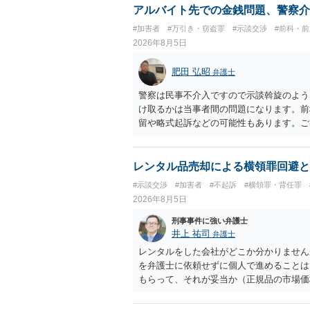
アルバイト先での金銭問題、警察介
#加害者
#万引き・窃盗罪
#示談交渉
#前科・
2026年8月5日
肥田 弘昭
弁護士
警察は民事不介入ですので示談斡旋のよう
け取るかは当事者間の問題になります。前
留や略式起訴などの可能性もあります。ご
レンタル品売却による横領罪回避と
#示談交渉
#加害者
#不起訴
#横領罪・背任罪
2026年8月5日
刑事事件に強い弁護士
井上 祐司
弁護士
レンタルをした会社がどこか分かりません
を弁護士に依頼せずに個人で進めることは
もらって、それが妥当か（正規品の市場価
もらえば足りるでしょう。