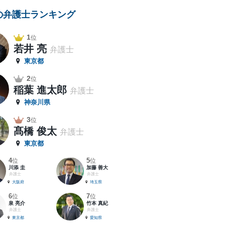
の弁護士ランキング
1
位
若井 亮
弁護士
東京都
2
位
稲葉 進太郎
弁護士
神奈川県
3
位
髙橋 俊太
弁護士
東京都
4
5
位
位
川添 圭
加藤 善大
弁護士
弁護士
大阪府
埼玉県
6
7
位
位
泉 亮介
竹本 真紀
弁護士
弁護士
東京都
愛知県