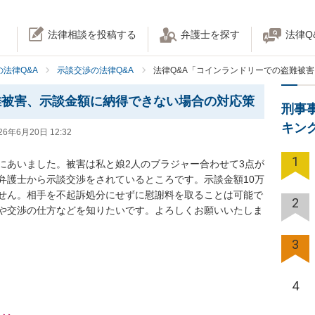
法律相談を投稿する
弁護士を探す
法律Q
法律Q&A
示談交渉の法律Q&A
法律Q&A「コインランドリーでの盗難被
難被害、示談金額に納得できない場合の対応策
刑事
キン
26年6月20日 12:32
1
にあいました。被害は私と娘2人のブラジャー合わせて3点が
弁護士から示談交渉をされているところです。示談金額10万
せん。相手を不起訴処分にせずに慰謝料を取ることは可能で
2
や交渉の仕方などを知りたいです。よろしくお願いいたしま
3
4