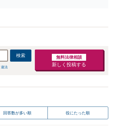
ど、刑事事件になっている事故にも対応【夜間面談｜WEB
談可】
検索
無料法律相談
新しく投稿する
 違法
回答数が多い順
役にたった順