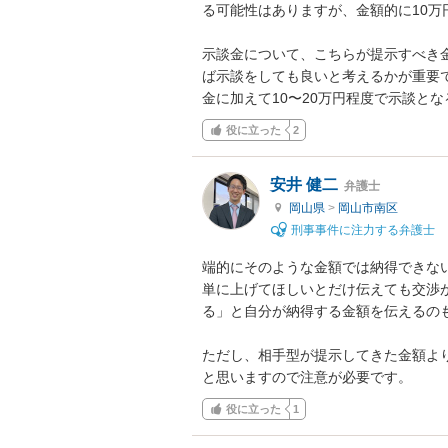
る可能性はありますが、金額的に10万
示談金について、こちらが提示すべき
ば示談をしても良いと考えるかが重要
金に加えて10〜20万円程度で示談と
役に立った
2
安井 健二
弁護士
岡山県
>
岡山市南区
刑事事件に注力する弁護士
端的にそのような金額では納得できない
単に上げてほしいとだけ伝えても交渉
る」と自分が納得する金額を伝えるのも
ただし、相手型が提示してきた金額より
と思いますので注意が必要です。
役に立った
1