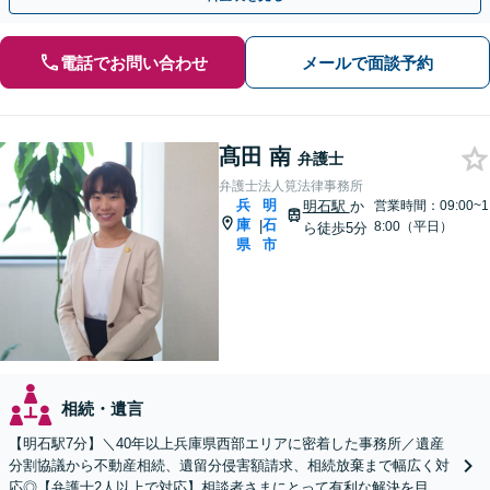
電話でお問い合わせ
メールで面談予約
髙田 南
弁護士
弁護士法人筧法律事務所
兵
明
明石駅
か
営業時間：09:00~1
庫
石
|
8:00（平日）
ら徒歩5分
県
市
相続・遺言
【明石駅7分】＼40年以上兵庫県西部エリアに密着した事務所／遺産
分割協議から不動産相続、遺留分侵害額請求、相続放棄まで幅広く対
応◎【弁護士2人以上で対応】相談者さまにとって有利な解決を目指