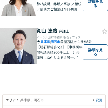
詳細を見
律相談所。離婚／事故 ／相続
る
／債務のご相談は平日初回３
０分無料です。【JR明石駅徒
歩10分，裁判所前】【土日祝
対応可】
湖山 達哉
弁護士
イーグル法律事務所 明石オフィス
兵庫県
明石市
明石駅
から徒歩5分
|
【明石駅徒歩5分】【事務所年
詳細を見
間相談実績200件以上！】兵
る
庫県にゆかりある弁護士。“プ
ロフェッショナル” として、依
頼者のために尽力します。複
数弁護士が連携し、高度な問
題にも迅速に対応いたしま
す。【初回無料相談】
エリア
兵庫県、明石市
変更