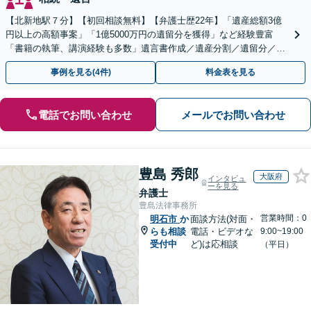
【北新地駅７分】【初回相談無料】【弁護士歴22年】「遺産総額3億
円以上の高額事案」「1億5000万円の遺留分を獲得」など経験豊富
「書籍の執筆、講演経験も多数」遺言書作成／遺産分割／遺留分／相
続放棄など【休日・夜間面談可】【完全個室対応】
事例を見る(4件)
料金表を見る
電話でお問い合わせ
メールでお問い合わせ
豊島 秀郎
大阪府
インタビュ
ーを見る
弁護士
豊島法律事務所
営業時間：0
明石市
か
面談方法(対面・
らも相談
電話・ビデオな
9:00~19:00
受付中
ど)は応相談
（平日）