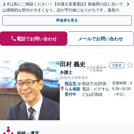
まずは私にご相談ください！【弁護士直通電話】親族間の話し合いで
は感情的な部分が大きくなり、話が平行線になりがちです。遺産の使
い込みもご相談ください。泥沼化する前にお電話ください。
料金表を見る
電話でお問い合わせ
メールでお問い合わせ
田村 義史
大阪府
インタビュ
ーを見る
弁護士
新穂高法律事務所
営業時間：0
明石市
か
面談方法(対面・
らも相談
電話・ビデオな
9:30~16:30
受付中
ど)は応相談
（平日）
相続・遺言