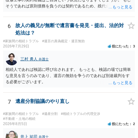
そうであれば原則債務を負うのは契約であるため、残代金を捻出して
もらうよう約束した男性に支払いをお願いするしかないように思われ
ます。 入籍した場合でも、原則契約者が単独で全ての債務を負うこと
には変わりがありません。 なかなか対応に難しい案件であり、公開の
6
故人の義兄が無断で遺言書を発見・提出、法的対
場でアドバイスを行うのも限界があるように思われますので、資料等
処法は？
を持参のうえ個別に弁護士に相談されることをお勧めします。
#家族間の相続トラブル
#遺言の真偽鑑定・遺言無効
2026年7月29日
役にたった
3
三村 勇人
弁護士
相続人であれば検認に呼び出されます。 もっとも、検認の場では簡単
な意見を言うのみであり、遺言の無効を争うのであれば別途裁判をす
る必要がございます。
7
遺産分割協議のやり直し
#家族間の相続トラブル
#遺産分割
#相続トラブルの代理交渉
#不動産・土地の相続
2026年8月5日
役にたった
2
井上 祐司
弁護士