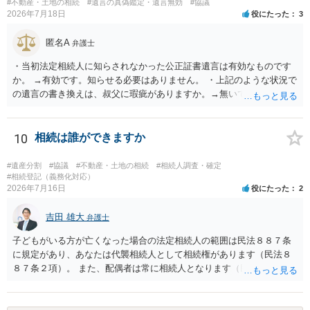
#不動産・土地の相続
#遺言の真偽鑑定・遺言無効
#協議
2026年7月18日
役にたった
3
匿名A
弁護士
・当初法定相続人に知らされなかった公正証書遺言は有効なものです
か。 →有効です。知らせる必要はありません。 ・上記のような状況で
の遺言の書き換えは、叔父に瑕疵がありますか。→無いです。 ・分割
する場合の比率は、現状で、客観的に見てどの程度が妥当と考えられ
ますか。 →本人が自由に決められますので、どこが妥当とは言えない
です。客観的な基準もありません。 ・できれば穏やかに、分割を拒否
10
相続は誰ができますか
することはできますか。 →分割を拒否するということは、遺産はいら
ないということでしょうか。遺言で、受取を指定されててもいらない
#遺産分割
#協議
#不動産・土地の相続
#相続人調査・確定
と拒否することはできます。理由を説明する必要はありません。
#相続登記（義務化対応）
2026年7月16日
役にたった
2
吉田 雄大
弁護士
子どもがいる方が亡くなった場合の法定相続人の範囲は民法８８７条
に規定があり、あなたは代襲相続人として相続権があります（民法８
８７条２項）。 また、配偶者は常に相続人となります（民法８９０
条）。 「祖父の子供３人」の方の配偶者がご健在であれば、その方に
も相続権があります。つまり、孫５人に加えて「おじ又はおば」にも
相続権がある可能性があります。