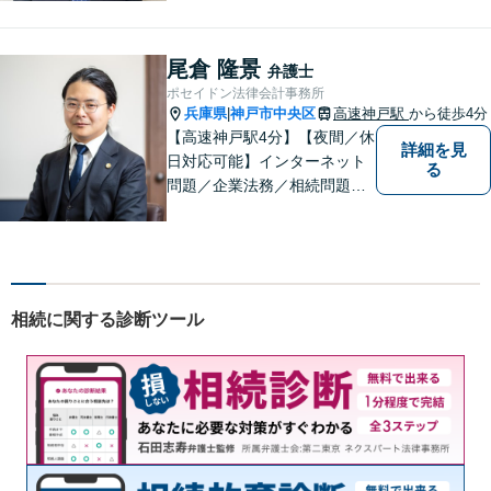
現状やご意向をじっくりお伺
いします！【JR東加古川駅徒
歩7分】
尾倉 隆景
弁護士
ポセイドン法律会計事務所
兵庫県
神戸市中央区
高速神戸駅
から徒歩4分
|
【高速神戸駅4分】【夜間／休
詳細を見
日対応可能】インターネット
る
問題／企業法務／相続問題／
不動産問題／労働問題など、
幅広く対応可能。どうぞおお
気軽にご相談ください。
相続に関する診断ツール