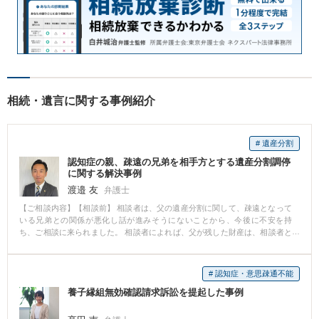
相続・遺言に関する事例紹介
# 遺産分割
認知症の親、疎遠の兄弟を相手方とする遺産分割調停
に関する解決事例
渡邉 友
弁護士
【ご相談内容】【相談前】 相談者は、父の遺産分割に関して、疎遠となって
いる兄弟との関係が悪化し話が進みそうにないことから、今後に不安を持
ち、ご相談に来られました。 相談者によれば、父が残した財産は、相談者と
母が同居する自宅、預貯金が主なものでしたが、父の相続開始後、疎遠だっ
た兄弟との関係がより悪化し、遺産分割について話をしようにもまともに話
ができない状況とのことでした。 また、同居する母も近年多くの介護が必要
# 認知症・意思疎通不能
になり、認知症も発症しているとのことで、その介護の問題にこの度の父の
養子縁組無効確認請求訴訟を提起した事例
遺産分割をめぐる兄弟の確執の問題が加わり、相談者は困り果てている様子
でした。 相談者としては、今後も慣れ親しんだ実家で母とともに生活をして
いくことを希望していましたが、遺産分割の話の展開次第では兄弟から実家