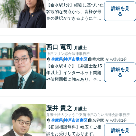
【垂水駅1分】経験に基づいた
詳細を見
客観的な視点から、皆様が最
る
良の選択ができるように全力
でサポートさせていただきま
す。みなさんが思っているよ
りも、法律で解決できること
は数多くあります。 小さな悩
西口 竜司
弁護士
み事が大きなトラブルや事件
神戸マリン綜合法律事務所
になってしまう前に、ご相談
兵庫県
神戸市垂水区
垂水駅
から徒歩1分
|
ください。
【垂水駅すぐ】【弁護士歴15
詳細を見
年以上】インターネット問題
る
や債権回収に強みあり。企業
ならではの困りごとまで幅広
く対応。女性弁護士も在籍し
ているため、男性弁護士に話
しづらくてもご安心くださ
藤井 貴之
弁護士
い。【分割払いOK】【休日・
弁護士法人ひょうご支所神戸みらい法律会計事務所
夜間面談・ビデオ面談可】
兵庫県
神戸市須磨区
名谷駅
から徒歩1分
|
【初回相談無料】幅広くご相
詳細を見
談をお受けしております。
る