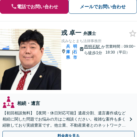
電話でお問い合わせ
メールでお問い合わせ
戎 卓一
弁護士
戎みなとまち法律事務所
兵
明
西明石駅
か
営業時間：09:00~
庫
石
|
18:30（平日）
ら徒歩1分
県
市
相続・遺言
【初回相談無料】【夜間・休日対応可能】遺産分割、遺言書作成など
相続に関した問題でお悩みの方はご相談ください。複雑な案件も多く
経験しており実績豊富です。他士業、不動産業者とのネットワークが
あり、迅速解決が可能です。ぜひ一度ご相談ください。
料金表を見る