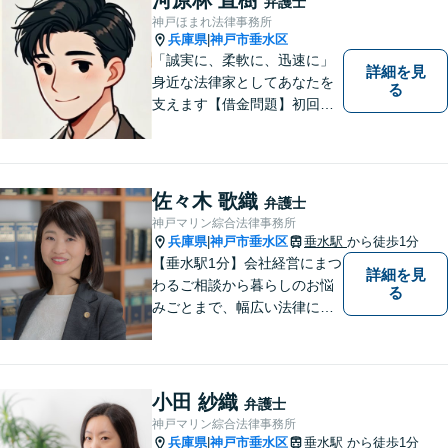
弁護士
神戸ほまれ法律事務所
兵庫県
神戸市垂水区
|
「誠実に、柔軟に、迅速に」
詳細を見
身近な法律家としてあなたを
る
支えます【借金問題】初回相
談無料／法テラスOK。丁寧な
説明で納得感ある解決を【相
続問題】生前対策から相続発
生後の手続き・トラブル対応
佐々木 歌織
弁護士
までワンストップで対応【オ
神戸マリン綜合法律事務所
ンライン面談OK】
兵庫県
神戸市垂水区
垂水駅
から徒歩1分
|
【垂水駅1分】会社経営にまつ
詳細を見
わるご相談から暮らしのお悩
る
みごとまで、幅広い法律にま
つわるお悩みに対応していま
す。問題解決に向けて誠心誠
意アドバイスさせていただき
ますので、悩まれる前に、お
小田 紗織
弁護士
早めにご相談ください。
神戸マリン綜合法律事務所
兵庫県
神戸市垂水区
垂水駅
から徒歩1分
|