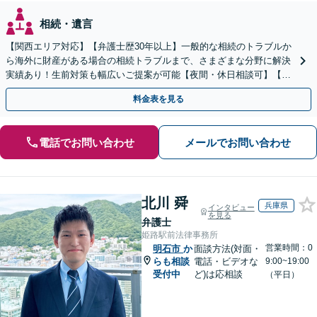
相続・遺言
【関西エリア対応】【弁護士歴30年以上】一般的な相続のトラブルか
ら海外に財産がある場合の相続トラブルまで、さまざまな分野に解決
実績あり！生前対策も幅広いご提案が可能【夜間・休日相談可】【完
全個室】
料金表を見る
電話でお問い合わせ
メールでお問い合わせ
北川 舜
兵庫県
インタビュー
を見る
弁護士
姫路駅前法律事務所
営業時間：0
明石市
か
面談方法(対面・
らも相談
電話・ビデオな
9:00~19:00
受付中
ど)は応相談
（平日）