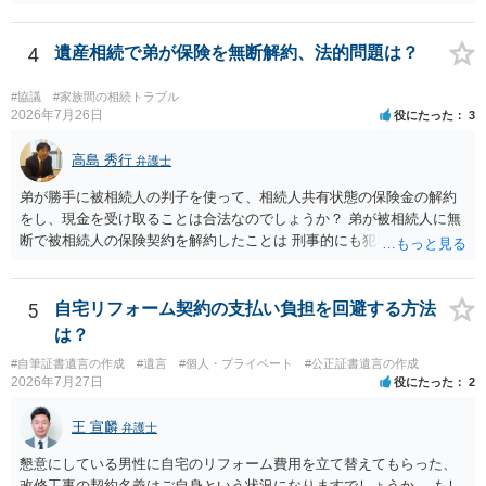
渡し請求の対象ではなくなるので）請求棄却となります。 相続放棄受
理証明を家庭裁判所で取得し、コピーを答弁書に添えて裁判所に提出
してください。 質問２について 請求棄却を求める答弁書を提出すれ
4
遺産相続で弟が保険を無断解約、法的問題は？
ば、第１回期日は出席する必要がありません。その日は差支え（用事
があり出席できない）との記載で十分です。 質問３について 弁護士で
#協議
#家族間の相続トラブル
はないので、ｍｉｎｔｓでの提出の必要は無いと思います。郵送（期
2026年7月26日
役にたった
3
限までに届けばよい）で十分です。 詳細は、書面記載の裁判所書記官
にお問い合わせください。 以上、ご参考まで。
高島 秀行
弁護士
弟が勝手に被相続人の判子を使って、相続人共有状態の保険金の解約
をし、現金を受け取ることは合法なのでしょうか？ 弟が被相続人に無
断で被相続人の保険契約を解約したことは 刑事的にも犯罪となる可能
性があり、民事的には無効だと思います。 保険会社で解約の際に提出
された書類のコピーを取得して、弁護士に面談で詳しい事情を話して
相談 されたら良いと思います。
5
自宅リフォーム契約の支払い負担を回避する方法
は？
#自筆証書遺言の作成
#遺言
#個人・プライベート
#公正証書遺言の作成
2026年7月27日
役にたった
2
王 宣麟
弁護士
懇意にしている男性に自宅のリフォーム費用を立て替えてもらった、
改修工事の契約名義はご自身という状況になりますでしょうか。 もし