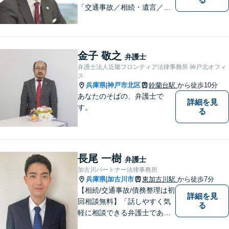
「交通事故／相続・遺言／離
婚・男女問題/刑事事件/借金問
題」など、個人から企業法務
までお気軽にご相談くださ
い。公認会計士試験合格者。
金子 敬之
弁護士
【夜間・休日相談可能（要予
弁護士法人近畿フロンティア法律事務所 神戸北オフィ
約）】【弁護士歴10年以上】
ス
兵庫県
神戸市北区
鈴蘭台駅
から徒歩10分
|
あなたのそばの、弁護士で
詳細を見
す。
る
長尾 一樹
弁護士
加古川パートナー法律事務所
兵庫県
加古川市
東加古川駅
から徒歩7分
|
【相続/交通事故/債務整理は初
詳細を見
回相談無料】「話しやすく気
る
軽に相談できる弁護士である
こと」をモットーに、皆様の