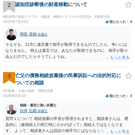
割の事案では、共同相続人間の確執のため遺産分割の話が思うように進まな
かかることになりますので、その費用も支払うべきものとして頭に置
2
認知症診断後の財産移動について
いということ以外にも、今回の事案のように、実は法的にクリアしなければ
いておいてください。 話を元に戻して、弁護士に対する手数料です
ならない他の問題が潜んでいる事案も多くあります。 遺産分割において紛争
が、旦那様の収入や財産にもよりますが、法テラスに御連絡なさって
#家族間の相続トラブル
#協議
#相続トラブルの代理交渉
#遺産分割
が生じることが予想される場合には、果たして今考えている進め方で問題は
弁護士との相談を予約して受任してもらうのが一番安上がりでしょ
2026年7月24日
役にたった
9
ないか、検討が漏れている事柄はないかなどを検証する意味でも、早めに弁
う。数万円でやってくれるはずです。 ただ、法テラスは予約が取りづ
護士に方針の相談をしておくことをお勧めいたします。
らい（希望者が多く予約できてもしばらく先になる）ようですので、
岡田 晃朝
弁護士
比較的短い熟慮期間のことを考えると、来週早々すぐにでも御連絡す
そもそも、11月に遺言書で相手が取得できるものでしたら、争いには
る方が良いでしょう。 もし法テラスが御利用になれない、あるいは時
なりません。 例えば遺言では、あなたが取得できるのに、相手が取り
間がない等であれば、相続を取扱分野としている弁護士を適宜探し
込んだのでしたらそうでしょうね。
（WEB等で）、問い合わせてみることです。相続を扱う弁護士でも相
続放棄は比較的安価な手数料でのお仕事になるのであまり前向きに受
けてくれないところもあるようです。 複数の法律事務所に聞いて（相
3
亡父の債務相続放棄後の民事訴訟への法的対応に
見積もりをとって）、一番安いところでやってもらうことに決めれ
ば、キューちゃんママさんの御希望をかなえることができるのではな
ついての相談
いでしょうか。 あるいは相続放棄であれば御自分でできなくもないと
#不動産・土地の相続
#相続放棄
は思います。その場合、かかるのは戸籍等の取得費用と印紙代だけと
2026年8月3日
役にたった
3
なります。家庭裁判所のサイトから用紙を取得すると共に必要な書類
相続・遺言に強い弁護士
を確認し、印紙と共に家庭裁判所に提出して相続放棄申述受理通知書
白井 弘昭
弁護士
を待つという流れになります。
質問１について 相続放棄の申述が受理されますと、相談者さんは、遡
及的に（被相続人の死亡時にさかのぼって）相続人ではなくなりま
す。 よって、相談者さんは訴訟の相手方にはならなくなるので（明け