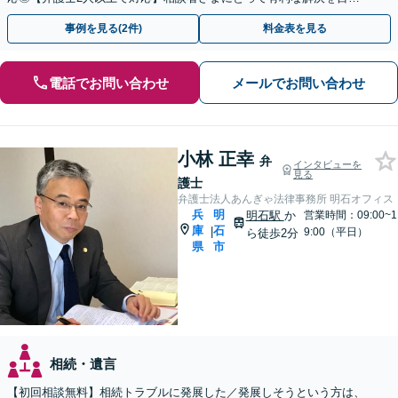
します。「生前対策」もお気軽に【休日・夜間相談対応】
事例を見る(2件)
料金表を見る
電話でお問い合わせ
メールでお問い合わせ
小林 正幸
弁
インタビューを
見る
護士
弁護士法人あんぎゃ法律事務所 明石オフィス
兵
明
明石駅
か
営業時間：09:00~1
庫
石
|
9:00（平日）
ら徒歩2分
県
市
相続・遺言
【初回相談無料】相続トラブルに発展した／発展しそうという方は、