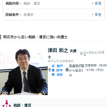
相談内容
相続・遺言
変更
詳細条件
未選択
変更
明石市から近い相続・遺言に強い弁護士
津田 和之
弁護
インタビューを見
る
士
神戸山手法律事務所
高速神戸駅
営業時間：09:00
兵
神戸
~17:00（平日）
庫
市中
から徒歩1
|
県
央区
分
相続・遺言