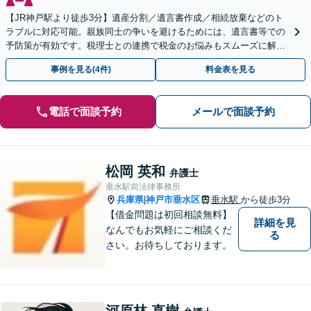
【JR神戸駅より徒歩3分】遺産分割／遺言書作成／相続放棄などのト
ラブルに対応可能。親族同士の争いを避けるためには、遺言書等での
予防策が有効です。税理士との連携で税金のお悩みもスムーズに解決
【初回のご相談無料】【土日・夜間の受付可能】
事例を見る(4件)
料金表を見る
電話で面談予約
メールで面談予約
松岡 英和
弁護士
垂水駅前法律事務所
兵庫県
神戸市垂水区
垂水駅
から徒歩3分
|
【借金問題は初回相談無料】
詳細を見
なんでもお気軽にご相談くだ
る
さい。お待ちしております。
河原林 直樹