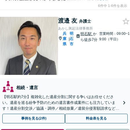
6件中 1-6件を表示
渡邉 友
弁護士
あかし興起法律事務所
兵
明
明石駅
か
営業時間：09:00~1
庫
石
|
9:00（平日）
ら徒歩7分
県
市
相続・遺言
【明石駅約7分】複雑化した遺産分割に関する争いはお任せくださ
い。遺産を巡る紛争予防のための遺言書作成案件にも注力していま
す！遺産分割交渉／協議・調停／相続放棄／遺留分侵害額請求など
【Web相談可】【初回相談無料】【夜間面談可】
事例を見る(2件)
料金表を見る