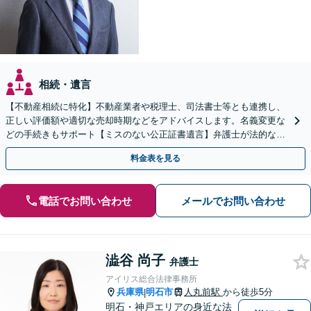
相続・遺言
【不動産相続に特化】不動産業者や税理士、司法書士等とも連携し、
正しい評価額や適切な売却時期などをアドバイスします。名義変更な
どの手続きもサポート【ミスのない公正証書遺言】弁護士が法的な観
点から遺言書を作成します。
料金表を見る
電話でお問い合わせ
メールでお問い合わせ
澁谷 尚子
弁護士
アイリス総合法律事務所
兵庫県
明石市
人丸前駅
から徒歩5分
|
明石・神戸エリアの身近な法