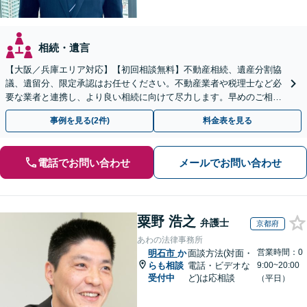
相続・遺言
【大阪／兵庫エリア対応】【初回相談無料】不動産相続、遺産分割協
議、遺留分、限定承認はお任せください。不動産業者や税理士など必
要な業者と連携し、より良い相続に向けて尽力します。早めのご相談
が複雑化を防ぐカギとなります【休日相談可】
事例を見る(2件)
料金表を見る
電話でお問い合わせ
メールでお問い合わせ
粟野 浩之
弁護士
京都府
あわの法律事務所
営業時間：0
明石市
か
面談方法(対面・
らも相談
電話・ビデオな
9:00~20:00
受付中
ど)は応相談
（平日）