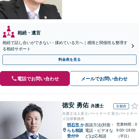
相続・遺言
相続で話し合いができない・揉めている方へ｜感情と関係性も整理す
る相続サポート
料金表を見る
電話でお問い合わせ
メールでお問い合わせ
徳安 勇佑
弁護士
京都府
弁護士法人富士パートナーズ 富士パートナー
ズ法律事務所
営業時間：0
明石市
か
面談方法(対面・
らも相談
電話・ビデオな
9:00~19:00
受付中
ど)は応相談
（平日）