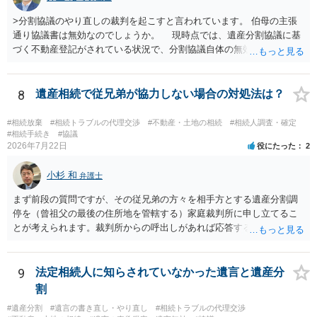
>分割協議のやり直しの裁判を起こすと言われています。 伯母の主張
通り協議書は無効なのでしょうか。 現時点では、遺産分割協議に基
づく不動産登記がされている状況で、分割協議自体の無効を裁判所が
認めたわけではないので、分割協議の効力に影響はありません。 先
方の訴訟の主張及び立証次第ですが、 ・御祖母様の認知能力に関する
医師の意見書、筆跡鑑定 が提出されればその効力が否定される可能性
8
遺産相続で従兄弟が協力しない場合の対処法は？
はありますが、 ・伯母様自身が分割協議に加わっていること ・御祖母
様の意に反する遺産分割協議を行う実益が誰にあったかの立証が困難
#相続放棄
#相続トラブルの代理交渉
#不動産・土地の相続
#相続人調査・確定
であること からすると、実際に遺産分割協議の効力が否定される可能
#相続手続き
#協議
2026年7月22日
役にたった
2
性はそれほど高くない（立証のハードルは非常に高い）ということが
言えると思います。
小杉 和
弁護士
まず前段の質問ですが、その従兄弟の方々を相手方とする遺産分割調
停を（曾祖父の最後の住所地を管轄する）家庭裁判所に申し立てるこ
とが考えられます。裁判所からの呼出しがあれば応答する可能性がま
だあるのではないでしょうか。 後段の質問については、相続放棄は可
能と思われます。時間が思った以上にないので必要書類をてきぱきと
揃える必要があります。その点是非御注意ください。
9
法定相続人に知らされていなかった遺言と遺産分
割
#遺産分割
#遺言の書き直し・やり直し
#相続トラブルの代理交渉