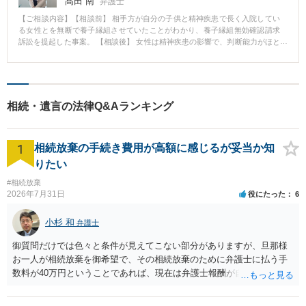
髙田 南
弁護士
を追い出されてしまうのではないかと不安をいだき、ご相談に訪れました。
【ご相談内容】【相談前】 相手方が自分の子供と精神疾患で長く入院してい
【相談後】 ご相談の結果、ご依頼を受け、弁護士が遺産分割協議の間に入る
る女性とを無断で養子縁組させていたことがわかり、養子縁組無効確認請求
ことになりましたが、今回の事案では、共同相続人である母の判断能力に問
訴訟を提起した事案。 【相談後】 女性は精神疾患の影響で、判断能力がほと
題があると思われ、その状況次第では母、依頼者、兄弟との間での遺産分割
んどない状態であり、養子縁組制度について理解した上で養子縁組を希望し
協議を進めて合意にいたってもその効力に疑義が生じるおそれがありまし
ていたとは到底考えられない状態でした。 女性に多額の資産があったことか
た。 そのため、まずは、母について成年後見開始審判の申立てを行い、その
ら、相手方がこれを得る目的で自分の子供と女性の養子縁組を主導したこと
結果家庭裁判所に選任された母の成年後見人を交えて遺産分割協議を進める
は明らかでした。 女性が入院している病院で女性本人から話を聞いたり（養
こととしました。 しかし、その後も依頼者と兄弟との互いの主張は相容れず
子縁組制度について理解している様子はありませんでした）、看護記録を遡
裁判所外での協議では進捗が難しい状況であったため、本件については、遺
相続・遺言の法律Q&Aランキング
って取り寄せて中身を確認したりするなどし、女性に養子縁組制度について
産分割調停を申し立て、調停委員を間に入れて引き続き話し合いを行うこと
理解した上で養子縁組を希望していなかったことを裏付ける資料を多数証拠
としました。 調停での話し合いでは、予想された通り、依頼者と兄弟との確
提出しました。 結果的に、裁判所はこちらの主張をすべて認め、養子縁組は
執を要因とする事情から交渉は難航しましたが、兄弟が依頼者に対して主張
1
無効と判断されました。 【先生のコメント】 親族間の問題は、色々な事情や
相続放棄の手続き費用が高額に感じるが妥当か知
する内容は本件の遺産分割とは本来無関係の個別の事情が多くあったため、
感情が複雑に絡み合っていることも多いです。 代理人をたてる事で、法的な
当方は、それらの事情をこの度の遺産分割調停において考慮に入れるべきで
りたい
ポイントに絞り解決を目指します。 相手方と冷静に話しができない等でお困
ないと反論し、不動産、預貯金等についてあるべき分割割合についての主張
りの際も、一度弁護士へご相談下さい。
#相続放棄
を粘り強く続けました。 そうした結果、兄弟に対して調停委員会から相当な
2026年7月31日
役にたった
6
説得がなされ、最終的に、不動産、預貯金についてあるべき分割割合で調停
を成立させることができました。 また、懸念事項であった、依頼者が母と実
家での生活を継続することについても依頼者の希望通りの解決を図ることが
小杉 和
弁護士
できました。 【渡邉 友弁護士からのコメント】 今回の事案は、兄弟間の確執
により遺産分割協議が進まない典型例の事案であり、調停外での協議を続け
御質問だけでは色々と条件が見えてこない部分がありますが、旦那様
れば、紛争終結のために大幅な譲歩を余儀なくされるおそれが大きかったこ
お一人が相続放棄を御希望で、その相続放棄のために弁護士に払う手
とから、調停での解決が奏功した事案でした。 また、遺産分割協議の準備を
数料が40万円ということであれば、現在は弁護士報酬が自由化されて
進める中で、早い段階で母のために成年後見人を選任する必要性に気づけ、
いるとはいえ、相当高額という印象です。私のところではその4分の1
後見開始審判の申立て準備や申立てを早期に実施できたことも遺産分割に関
です。 ただ、弁護士に払う手数料とは別に戸籍の用意に一定の実費が
する紛争全体を比較的早期に解決することにつながったと思います。 遺産分