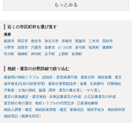
もっとみる
近くの市区町村を選び直す
播磨
姫路市
明石市
相生市
加古川市
赤穂市
西脇市
三木市
高砂市
小野市
加西市
宍粟市
加東市
たつの市
多可町
稲美町
播磨町
市川町
福崎町
神河町
太子町
上郡町
佐用町
相続・遺言の分野詳細で絞り込む
家族間の相続トラブル
認知症・意思疎通不能
遺産分割
相続放棄
遺言
成年後見(生前の財産管理)
遺留分侵害額請求・放棄
生前贈与
代襲相続
不動産・土地の相続
協議
調停
遺言の書き直し・やり直し
遺言の真偽鑑定・遺言無効
自筆証書遺言の作成
公正証書遺言の作成
遺言執行者の選任
相続トラブルの代理交渉
口座凍結解除
相続人調査・確定
相続財産調査・鑑定
家族信託
相続手続き
相続税対策
相続登記（義務化対応）