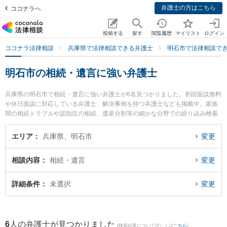
弁護士の方はこちら
ココナラへ
投稿する
探す
閲覧履歴
マイリスト
ログイン
ココナラ法律相談
兵庫県で法律相談できる弁護士
明石市で法律相談で
明石市の相続・遺言に強い弁護士
兵庫県の明石市で相続・遺言に強い弁護士が6名見つかりました。初回面談無料
や休日面談に対応している弁護士、解決事例を持つ弁護士なども掲載中。家族
間の相続トラブルや認知症の相続、遺産分割等の細かな分野での絞り込み検索
もでき便利です。特にあかし興起法律事務所の渡邉 友弁護士や戎みなとまち法
律事務所の戎 卓一弁護士、弁護士法人筧法律事務所の髙田 南弁護士のプロフィ
エリア
兵庫県、明石市
変更
ール情報や弁護士費用、強みなどが注目されています。『明石市で土日や夜間
に発生した相続・遺言のトラブルを今すぐに弁護士に相談したい』『相続・遺
相談内容
相続・遺言
変更
言のトラブル解決の実績豊富な近くの弁護士を検索したい』『初回相談無料で
相続・遺言を法律相談できる明石市内の弁護士に相談予約したい』などでお困
りの相談者さんにおすすめです。
詳細条件
未選択
変更
6
人の弁護士が見つかりました
(検索結果について詳しくは
こちら
)