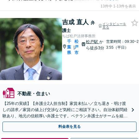
13件中 1-13件を表示
吉成 直人
弁
インタビューを
見る
護士
ちば松戸法律事務所
千
松
松戸駅
か
営業時間：09:30~2
葉
戸
|
3:55（平日）
ら徒歩3分
県
市
不動産・住まい
【25年の実績】【弁護士2人担当制】家賃未払い／立ち退き・明け渡
しの請求／家賃の値上げ交渉など気軽にご相談下さい。自治体顧問経
験あり、地元の信頼厚い弁護士です。ベテラン弁護士がチームを組ん
で問題解決します。
料金表を見る