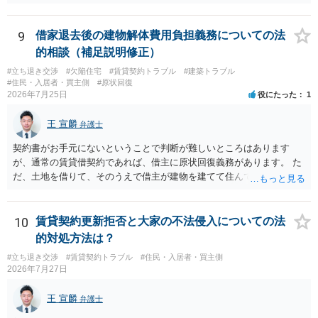
ほしいこと、③自分たちの居住継続の必要性を丁寧に伝えること、を
き、事実上であれ明渡が完了すれば賃貸人としてはそれ以上のことを
基本方針としたうえで、仮に一定時期の退去を検討する場合には、立
する動機づけがなくなります。 今回進められつつある手続はあくまで
退料・引越費用・原状回復費用負担などの条件を明確にした書面を作
も、建物を賃貸人に一日も早く明け渡すための便宜的方法として理解
9
借家退去後の建物解体費用負担義務についての法
成することが重要です。 契約書では、更新条項・解除条項・期間の定
するのが良いと思います。またその方法で進めた方が、連帯保証人で
的相談（補足説明修正）
め・定期借家に関する記載の有無、これまでの更新時の合意内容
あるお知り合いさんにとっても、自身の経済的負担を最小限に食い止
（「今回で最後」などの文言）が、借主不利な特約として無効になり
#立ち退き交渉
#欠陥住宅
#賃貸契約トラブル
#建築トラブル
められるため望ましいやり方だといえます。
#住民・入居者・買主側
#原状回復
得るかどうかも含めて検討ポイントになりますので、署名押印前に内
2026年7月25日
役にたった
1
容を十分に確認し、不明点は弁護士に相談することをおすすめしま
す。
王 宣麟
弁護士
契約書がお手元にないということで判断が難しいところはあります
が、通常の賃貸借契約であれば、借主に原状回復義務があります。 た
だ、土地を借りて、そのうえで借主が建物を建てて住んでいたケース
とは異なり、地付き一戸建て住宅（貸主所有）自体を賃借していたの
であれば、建物を収去して土地を明渡す義務は原則生じないはずで
す。 その後、建物を平屋に立て替えた場合であっても、貸主の承諾を
10
賃貸契約更新拒否と大家の不法侵入についての法
得ているのであれば、単純に費用を捻出した側に平屋の所有権が帰属
的対処方法は？
する、という話になるわけでもないように思います。 そのため、現
#立ち退き交渉
#賃貸契約トラブル
#住民・入居者・買主側
状、解体費用を負担することが明確な案件ではないため、まずは相手
2026年7月27日
に請求の根拠（なぜ当方が平屋の解体費用を負担しなければならない
のか）を確認されてみてはいかがでしょうか。
王 宣麟
弁護士