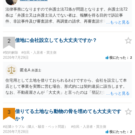
法律事務になりますので弁護士法72条が問題となります。弁護士法72
条は「弁護士又は弁護士法人でない者は、報酬を得る目的で訴訟事
件、非訟事件及び審査請求、再調査の請求、再審査請求等行政庁に対
する不服申立事件その他一般の法律事件に関して鑑定、代理、仲裁若
しくは和解その他の法律事務を取り扱い、又はこれらの周旋をするこ
とを業とすることができない。ただし、この法律又は他の法律に別段
2
借地に会社設立しても大丈夫ですか？
の定めがある場合は、この限りでない。」とのことから、報酬を得る
目的がないのであれば適法です。なぜなら、弁護士法72条に違反しな
#契約解除
#住民・入居者・買主側
いのであれば、委任については無償で委任者が受任者に委任できるか
2026年7月29日
役にたった
2
らです。ご参考にしてください。
匿名A
弁護士
住宅用として土地を借りておられるわけですから、会社を設立して本
店として事業を実際に営む場合、形式的には契約違反に該当します。
なお、不動産屋さんが「大丈夫」と言ったのは「登記だけなら実務上
トラブルになることは少ない」という経験則に基づいたものと推測さ
れますが、これは法的な保証ではありません。 ただ、解除まで認めら
れるかどうかについては信頼関係が破壊されたかどうかで判断されま
3
借りてる土地なら動物の骨を埋めても大丈夫です
すので、建物を事務所・店舗用に大きく改築する等までなさらない限
か？
り、リスクはそれほど大きくないかもしれません。 しかしそれでも、
#近隣トラブル（隣人・騒音・ペット問題）
#住民・入居者・買主側
大家さんが契約違反を口実に、将来の更新時に更新料の上乗せを要求
2026年7月28日
役にたった
2
したり、立ち退きを迫る材料に使ったりする可能性は否定できませ