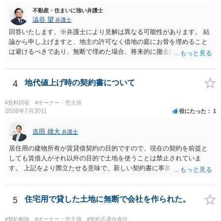
ん。
不動産・住まいに強い弁護士
澁谷 望
弁護士
回答いたします。※弁護士により見解は異なる可能性があります。 結
論から申し上げますと、地主の許可なく借地の庭にお骨を埋めること
は避けるべきであり、無断で埋めた場合、将来的に撤去請求や退去時
の損害賠償（原状回復費用）を求められるリスクがあります。 法律
上、自分のペットの遺骨を埋める行為自体は墓地埋葬法違反や不法投
棄には該当しないため、犯罪になるわけではありません。しかし、建
4
地代値上げ時の契約書について
物の所有者は質問者様であっても、土地の所有権はあくまで地主にあ
ります。そのため、地主に無断でお骨を埋める行為は、他人の所有権
#賃料回収
#オーナー・売主側
を侵害する行為や、借地人としての善管注意義務違反とみなされる可
2026年7月30日
役にたった
1
能性が高いのが私見です。 どうしてもお近くで供養されたい場合は、
事前に地主へ相談して許可を得るか、土地に直接埋めずに大きめの鉢
吉田 雄大
弁護士
植え等で供養する「プランター葬」や、ペット霊園等への納骨を検討
居住用の建物所有が賃貸借契約の目的ですので、現在の契約を前提と
されるのが確実かと思います。
しても賃借人がそれ以外の目的で土地を使うことは禁止されていま
す。 上記をより際立たせる意味で、新しい契約書に事業用として用い
ることを禁止する旨を明記することは理に適ったものです。 契約締結
交渉である以上賃借人が拒んだ場合には入りませんが、提案するのは
良い方法と思います。
5
住宅用で貸した土地に無断で会社を作られた。
#契約解除
#オーナー・売主側
#契約不適合責任