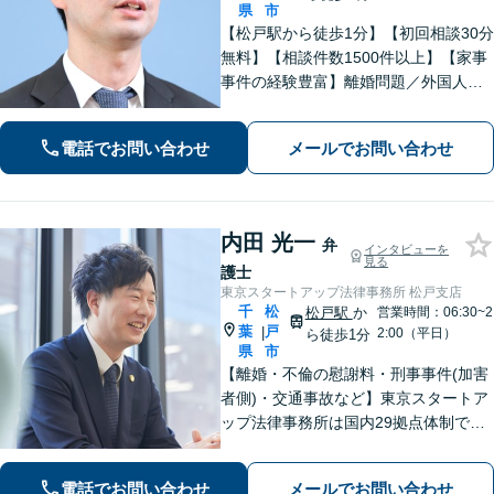
県
市
【松戸駅から徒歩1分】【初回相談30分
無料】【相談件数1500件以上】【家事
事件の経験豊富】離婚問題／外国人問
題／刑事事件社会から孤立しがちな依
頼者に寄り添うスタイルに定評あり。
電話でお問い合わせ
メールでお問い合わせ
「解決後の生活から考える」がモット
ー。
内田 光一
弁
インタビューを
見る
護士
東京スタートアップ法律事務所 松戸支店
千
松
松戸駅
か
営業時間：06:30~2
葉
戸
|
2:00（平日）
ら徒歩1分
県
市
【離婚・不倫の慰謝料・刑事事件(加害
者側)・交通事故など】東京スタートア
ップ法律事務所は国内29拠点体制で全
国対応！【ご自宅からの電話相談にも
対応(法律相談は完全予約制)】各分野で
電話でお問い合わせ
メールでお問い合わせ