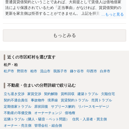
普通賃貸借契約ということであれば、大前提として賃借人は借地借家
法により保護されているため「正当事由」がなければ、賃貸借契約の
更新を家主側は拒否することができません。 上記を拝見する限り、通
常どおり賃料を支払い続けている状況であれば、単に「部屋の内部を
定期確認させてもらないこと」が直ちに正当事由に当たるとは思えま
せんので、更新拒絶を拒否される方向性でよろしいかと存じます。 そ
もっとみる
の交渉の中で、一定の金銭をもらえれば退去には応じる旨交渉をして
みるのはいかがでしょうか。 過去に賃借人の許可なく無断で賃貸人が
入室する行為自体は不法行為となり、また刑事的にも住居侵入罪が成
立する可能性がありますので、これを理由に一定の金銭賠償を求める
近くの市区町村を選び直す
のも一つでしょう。
松戸・柏
松戸市
野田市
柏市
流山市
我孫子市
鎌ケ谷市
印西市
白井市
不動産・住まいの分野詳細で絞り込む
立ち退き交渉
家賃交渉
契約解除
賃料回収
建築トラブル
欠陥住宅
契約不適合責任
事故物件
境界線
賃貸契約トラブル
売買トラブル
定期借家トラブル
原状回復
サブリース解約
リバースモーゲージ
不動産の等価交換
オーナーチェンジ
借地権
近隣トラブル（隣人・騒音・ペット問題）
住民・入居者・買主側
オーナー・売主側
管理会社・組合側