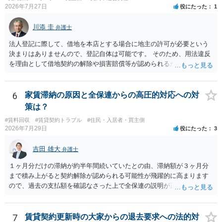
2026年7月27日
役にたった
1
川添 圭
弁護士
法人登記に際して、借地を本店とする場合に地主の許可が必要という
決まりはありませんので、登記自体は可能です。 そのため、用法違反
を理由として借地契約の解除や損害賠償等が認められるかどうかが問
題になると思われます。具体的には、「住宅用」というのが、借地人
の建物を住居用に限定する（事業に使用しない）特約があると評価で
きるかどうかが重要でしょう（借地契約締結後に賃借人が建物を店舗
6
家賃滞納の原因と全保連からの高圧的対応への対
に改装したという事案で、住居に限定する特約までは存在しなかった
策は？
として契約解除を認めなかった裁判例があります）。契約条項の記載
#賃料回収
#賃貸契約トラブル
#住民・入居者・買主側
や解釈の問題になりますので、弁護士へ直接相談されることをお勧め
2026年7月29日
役にたった
3
します。
吉田 雄大
弁護士
１ヶ月分だけの滞納が約半年間続いていたとの由、滞納額が３ヶ月分
まで積み上がると契約解除が認められる可能性が飛躍的に高まります
ので、過去の支払額を確認なさった上で全保連の説明が正しければ、
全部又は一部を支払うのが最善の方法です。 約半年間も放置されてい
た理由は気になるところですが、中身のある返答は期待できないと思
います。
7
賃貸契約更新時の大家からの退去要求への法的対