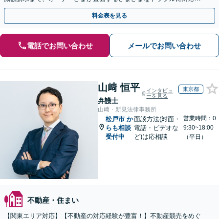
「不動産鑑定士・司法書士と連携」【休日・夜間相談可】
料金表を見る
電話でお問い合わせ
メールでお問い合わせ
山﨑 恒平
東京都
インタビュ
ーを見る
弁護士
山﨑・新見法律事務所
営業時間：0
松戸市
か
面談方法(対面・
らも相談
電話・ビデオな
9:30~18:00
受付中
ど)は応相談
（平日）
不動産・住まい
【関東エリア対応】【不動産の対応経験が豊富！】不動産競売をめぐ