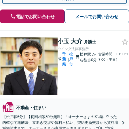
電話でお問い合わせ
メールでお問い合わせ
小玉 大介
弁護士
ウイング法律事務所
千
松
松戸駅
か
営業時間：10:00~1
葉
戸
|
7:00（平日）
ら徒歩6分
県
市
不動産・住まい
【松戸駅6分】【初回相談30分無料】「オーナーさまの立場に立った
的確な問題解決」立退き交渉や賃料不払い、契約更新交渉から賃料増
減額請求まで、オーナーさまが直面するさまざまなトラブルに対応