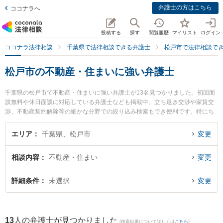
弁護士の方はこちら
ココナラへ
投稿する
探す
閲覧履歴
マイリスト
ログイン
ココナラ法律相談
千葉県で法律相談できる弁護士
松戸市で法律相談で
松戸市の不動産・住まいに強い弁護士
千葉県の松戸市で不動産・住まいに強い弁護士が13名見つかりました。初回面
談無料や休日面談に対応している弁護士なども掲載中。立ち退き交渉や家賃交
渉、不動産契約解除等の細かな分野での絞り込み検索もでき便利です。特にち
ば松戸法律事務所の吉成 直人弁護士やときわ綜合法律事務所の吉田 要介弁護
士、ウイング法律事務所の小玉 大介弁護士のプロフィール情報や弁護士費用、
エリア
千葉県、松戸市
変更
強みなどが注目されています。『松戸市で土日や夜間に発生した不動産・住ま
いのトラブルを今すぐに弁護士に相談したい』『不動産・住まいのトラブル解
相談内容
不動産・住まい
変更
決の実績豊富な近くの弁護士を検索したい』『初回相談無料で不動産・住まい
を法律相談できる松戸市内の弁護士に相談予約したい』などでお困りの相談者
さんにおすすめです。
詳細条件
未選択
変更
13
人の弁護士が見つかりました
(検索結果について詳しくは
こちら
)