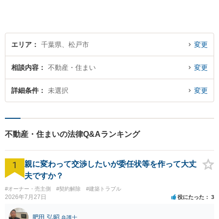
提案。解決まで弁護士がしっ
かりサポートします！【バリ
アフリー】
エリア
千葉県、松戸市
変更
相談内容
不動産・住まい
変更
詳細条件
未選択
変更
不動産・住まいの法律Q&Aランキング
1
親に変わって交渉したいが委任状等を作って大丈
夫ですか？
#オーナー・売主側
#契約解除
#建築トラブル
2026年7月27日
役にたった
3
肥田 弘昭
弁護士