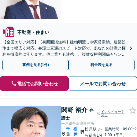
不動産・住まい
【全国エリア対応】【初回面談無料】建物明渡しや家賃滞納、建築紛
争まで幅広く対応。弁護士直通のスピード対応で、あなたの財産と権
利を徹底的に守ります。他士業とも連携し、複雑な権利関係もワンス
トップで解決。【弁護士直通・LINE相談可】
事例を見る(1件)
料金表を見る
電話でお問い合わせ
メールでお問い合わせ
関野 裕介
弁
インタビューを
見る
護士
松戸総合法律事務所
千
松
松戸駅
か
営業時間：09:00~2
葉
戸
|
1:00（平日）
ら徒歩1分