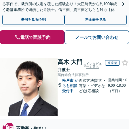
る事件で、裁判所の決定を覆した経験あり！大正時代から約100年続
く老舗事務所で研鑽した弁護士。借主側、貸主側どちらも対応【休
日・夜間対応可】
事例を見る(4件)
料金表を見る
電話で面談予約
メールでお問い合わせ
高木 大門
東京都
インタビュ
ーを見る
弁護士
葛飾総合法律事務所
営業時間：0
松戸市
か
面談方法(対面・
らも相談
電話・ビデオな
9:00~18:00
受付中
ど)は応相談
（平日）
不動産・住まい