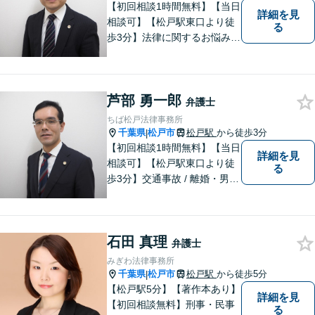
【初回相談1時間無料】【当日
詳細を見
相談可】【松戸駅東口より徒
る
歩3分】法律に関するお悩みを
抱えている方はまずご相談に
お越しください。実績多数の
専門家が上質なリーガルサー
芦部 勇一郎
ビスを提供致します。
弁護士
ちば松戸法律事務所
千葉県
松戸市
松戸駅
から徒歩3分
|
【初回相談1時間無料】【当日
詳細を見
相談可】【松戸駅東口より徒
る
歩3分】交通事故 / 離婚・男女
問題 /遺産相続など多数の分野
に対応可能。安価で良質なリ
ーガルサービスをご提供致し
石田 真理
ます。ぜひ、お気軽にお越し
弁護士
ください。
みぎわ法律事務所
千葉県
松戸市
松戸駅
から徒歩5分
|
【松戸駅5分】【著作本あり】
詳細を見
【初回相談無料】刑事・民事
る