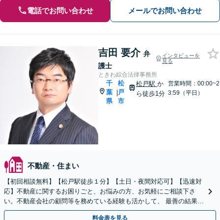
電話でお問い合わせ
メールでお問い合わせ
吉田 要介
弁
インタビューを
見る
護士
ときわ綜合法律事務所
千
松
松戸駅
か
営業時間：00:00~2
葉
戸
|
3:59（平日）
ら徒歩1分
県
市
不動産・住まい
【初回相談無料】【松戸駅徒歩１分】【土日・夜間対応可】【迅速対
応】不動産に関するお困りごと、お悩みの方、お気軽にご相談下さ
い。不動産会社の顧問等を務めている経験も活かして、 最善の結果が
得られるように全力を尽くします。
料金表を見る