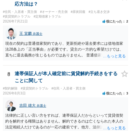
応方法は？
#住民・入居者・買主側
#オーナー・売主側
#原状回復
#立ち退き交渉
#賃貸契約トラブル
#定期借家トラブル
2026年7月21日
役にたった
2
王 宣麟
弁護士
現在の契約は普通借家契約であり、更新拒絶や退去要求には借地借家
法28条上の「正当事由」が必要です。貸主の一方的な希望だけでは、
直ちに退去義務が生じるものではありません。 普通借家契約から定期
借家契約への切り替えは、既存の普通借家契約を合意解約したうえで
新たな定期借家契約を締結する形になりますが、これは任意の合意が
前提であり、借主が同意しなければ成立しません。 12年間の居住実
8
連帯保証人が本人確定前に賃貸解約手続きをする
績、子どもの学校や地域とのつながり、転居費用の準備が困難な事情
ことに関して
などは、借主側の強い居住継続の必要性として正当事由判断において
#契約解除
#賃貸契約トラブル
#住民・入居者・買主側
重視される要素ですので、貸主側にかなり具体的な事情と立退料など
2026年8月3日
役にたった
3
がない限り、更新拒絶が認められるハードルは一般的に高いと考えら
れます。 建物が未登記であること自体は、賃貸借契約の有効性を直ち
吉田 雄大
弁護士
に否定するものではなく、引渡しがされていれば賃貸借の効力は原則
有効とされています。 今後の交渉では、①現在は普通借家契約が継続
法律的に正しい言い方をすれば、連帯保証人だからといって賃貸借契
しており定期借家への変更に合意していないこと、②貸主側の事情
約を解約する権限はありません。解約できるのは亡くなられた本人の
（誰が所有者で誰が実際に住む予定か等）を具体的に書面で説明して
法定相続人だけであるのが一応の建前です。他方、法律論はさてお