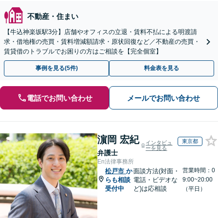
不動産・住まい
【牛込神楽坂駅3分】店舗やオフィスの立退・賃料不払による明渡請
求・借地権の売買・賃料増減額請求・原状回復など／不動産の売買・
賃貸借のトラブルでお困りの方はご相談を【完全個室】
事例を見る(5件)
料金表を見る
電話でお問い合わせ
メールでお問い合わせ
濵岡 宏紀
東京都
インタビュ
ーを見る
弁護士
En法律事務所
営業時間：0
松戸市
か
面談方法(対面・
らも相談
電話・ビデオな
9:00~20:00
受付中
ど)は応相談
（平日）