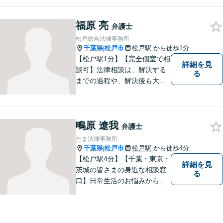
す。身近な弁護士をモットー
に、幅広い案件の相談にお答
福原 亮
えします。まずはご相談下さ
弁護士
い。
松戸総合法律事務所
千葉県
松戸市
松戸駅
から徒歩1分
|
【松戸駅1分】【完全個室で相
詳細を見
談可】法律相談は、解決する
る
までの過程や、解決後も大切
だと考えています。依頼者に
とって何が「最良の解決」な
のかをともに考えます。初回
鴫原 遼我
相談30分無料、オンライン面
弁護士
談、事前の予約で土日の面談
たま法律事務所
にも対応しております。
千葉県
松戸市
松戸駅
から徒歩4分
|
【松戸駅4分】【千葉・東京・
詳細を見
茨城の皆さまの身近な相談窓
る
口】日常生活のお悩みから複
雑な紛争まで幅広く対応。丁
寧な対話を通じて状況を整理
し、分かりやすく解決策をご