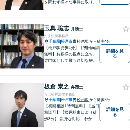
を問わず様々な事件に取り組
みたいと考えています。民間
企業に勤務していた経験を生
かして相談者さまのお役に立
玉真 聡志
てるようサポートさせていた
弁護士
だきます。
たま法律事務所
千葉県
松戸市
松戸駅
から徒歩4分
|
【松戸駅徒歩4分】【初回面談
詳細を見
無料】お客様の視点に立ち、
る
専門家として最も適切な解決
策を取ります。離婚問題／借
金問題／交通事故／企業法務
など、幅広い法律トラブルに
板倉 崇之
対応。【夜間／休日対応可
弁護士
能】お客様に寄り添い、スピ
ちば松戸法律事務所
ーディーな解決策を実行しま
千葉県
松戸市
松戸駅
から徒歩3分
|
す。
【初回相談1時間無料】【当日
詳細を見
相談可】【松戸駅東口より徒
る
歩3分】 親身な対応、わかり
やすい説明を心がけていま