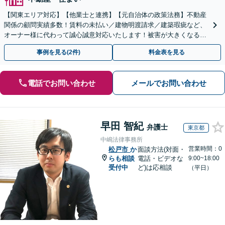
【関東エリア対応】【他業士と連携】【元自治体の政策法務】不動産
関係の顧問実績多数！賃料の未払い／建物明渡請求／建築瑕疵など、
オーナー様に代わって誠心誠意対応いたします！被害が大きくなる前
にご相談ください【初回来所相談30分無料】
事例を見る(2件)
料金表を見る
電話でお問い合わせ
メールでお問い合わせ
早田 智紀
弁護士
東京都
中嶋法律事務所
営業時間：0
松戸市
か
面談方法(対面・
らも相談
電話・ビデオな
9:00~18:00
受付中
ど)は応相談
（平日）