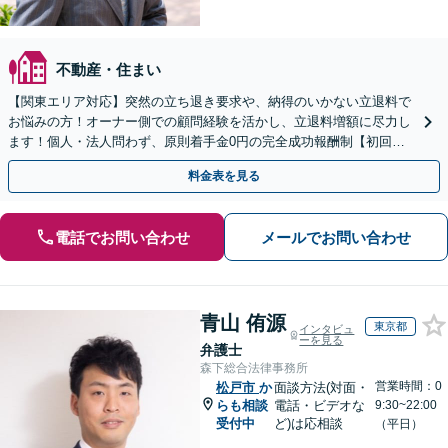
不動産・住まい
【関東エリア対応】突然の立ち退き要求や、納得のいかない立退料で
お悩みの方！オーナー側での顧問経験を活かし、立退料増額に尽力し
ます！個人・法人問わず、原則着手金0円の完全成功報酬制【初回相
談30分無料】【オンライン対応可】【夜間休日相談可】
料金表を見る
電話でお問い合わせ
メールでお問い合わせ
青山 侑源
東京都
インタビュ
ーを見る
弁護士
森下総合法律事務所
営業時間：0
松戸市
か
面談方法(対面・
らも相談
電話・ビデオな
9:30~22:00
受付中
ど)は応相談
（平日）