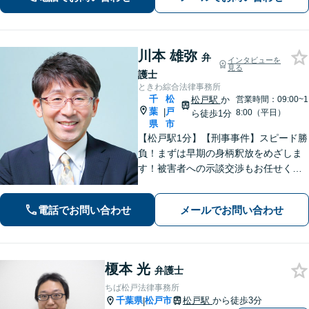
専門性の高い弁護士が寄り添い解決を
サポートします。
川本 雄弥
弁
インタビューを
見る
護士
ときわ綜合法律事務所
千
松
松戸駅
か
営業時間：09:00~1
葉
戸
|
8:00（平日）
ら徒歩1分
県
市
【松戸駅1分】【刑事事件】スピード勝
負！まずは早期の身柄釈放をめざしま
す！被害者への示談交渉もお任せくだ
さい。【離婚問題】「お金」「子ど
も」で悩んでいませんか？証拠の集め
電話でお問い合わせ
メールでお問い合わせ
方や交渉の進め方には自信がありま
す。調停もお任せください。
榎本 光
弁護士
ちば松戸法律事務所
千葉県
松戸市
松戸駅
から徒歩3分
|