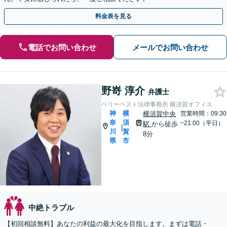
料金表を見る
電話でお問い合わせ
メールでお問い合わせ
野嵜 淳介
弁護士
ベリーベスト法律事務所 横須賀オフィス
神
横
横須賀中央
営業時間：09:30
奈
須
~21:00（平日）
駅
から徒歩
|
川
賀
8分
県
市
中絶トラブル
【初回相談無料】あなたの利益の最大化を目指します。まずは電話・