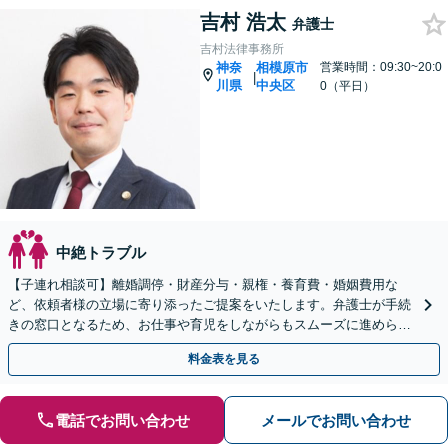
吉村 浩太
弁護士
吉村法律事務所
神奈
相模原市
営業時間：09:30~20:0
|
川県
中央区
0（平日）
中絶トラブル
【子連れ相談可】離婚調停・財産分与・親権・養育費・婚姻費用な
ど、依頼者様の立場に寄り添ったご提案をいたします。弁護士が手続
きの窓口となるため、お仕事や育児をしながらもスムーズに進められ
ます。【相模原駅徒歩12分】【秘密厳守】
料金表を見る
電話でお問い合わせ
メールでお問い合わせ