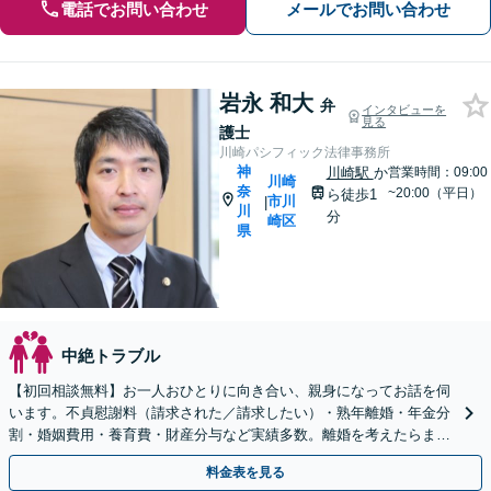
電話でお問い合わせ
メールでお問い合わせ
岩永 和大
弁
インタビューを
見る
護士
川崎パシフィック法律事務所
神
川崎駅
か
営業時間：09:00
川崎
奈
~20:00（平日）
ら徒歩1
市川
|
川
分
崎区
県
中絶トラブル
【初回相談無料】お一人おひとりに向き合い、親身になってお話を伺
います。不貞慰謝料（請求された／請求したい）・熟年離婚・年金分
割・婚姻費用・養育費・財産分与など実績多数。離婚を考えたらまず
は弁護士にご相談ください。【川崎駅徒歩1分】
料金表を見る