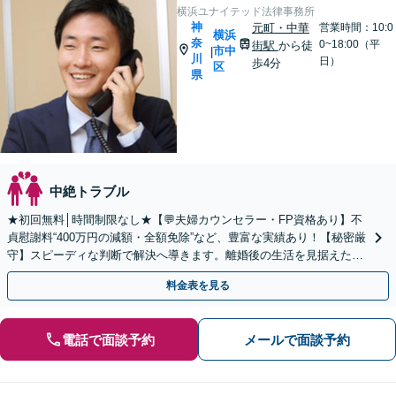
横浜ユナイテッド法律事務所
神
元町・中華
営業時間：10:0
横浜
奈
0~18:00（平
街駅
から徒
市中
|
川
日）
歩4分
区
県
中絶トラブル
★初回無料│時間制限なし★【💬夫婦カウンセラー・FP資格あり】不
貞慰謝料“400万円の減額・全額免除”など、豊富な実績あり！【秘密厳
守】スピーディな判断で解決へ導きます。離婚後の生活を見据えたア
ドバイス。離婚調停／養育費／熟年離婚／親権
料金表を見る
電話で面談予約
メールで面談予約