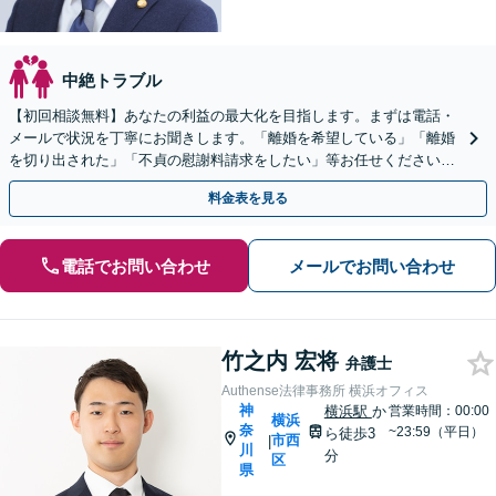
中絶トラブル
【初回相談無料】あなたの利益の最大化を目指します。まずは電話・
メールで状況を丁寧にお聞きします。「離婚を希望している」「離婚
を切り出された」「不貞の慰謝料請求をしたい」等お任せください。
【リーズナブルな料金設定】
料金表を見る
電話でお問い合わせ
メールでお問い合わせ
竹之内 宏将
弁護士
Authense法律事務所 横浜オフィス
神
横浜駅
か
営業時間：00:00
横浜
奈
~23:59（平日）
ら徒歩3
市西
|
川
分
区
県