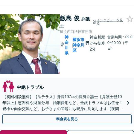
飯島 俊
弁護
インタビューを見
る
士
横浜西口法律事務所
神
神奈川駅
営業時間：09:0
横浜市
奈
0~20:00（平
から徒歩
神奈川
|
川
日）
2分
区
県
中絶トラブル
【初回相談無料】【法テラス】身長197㎝の長身弁護士【弁護士歴10
年以上】慰謝料や財産分与、婚姻費用など、金銭トラブルはお任せ！
親権や面会交流など、お子さまの問題にも親身に対応します【夜間・
休日面談】【子連れ相談】【電話相談】【横浜駅7分】
料金表を見る