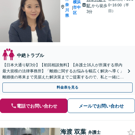
横浜
奈
0~16:00（平
駅
から徒歩
市中
|
川
日）
3分
区
県
中絶トラブル
【日本大通り駅3分】【初回相談無料】【弁護士16人が所属する県内
最大規模の法律事務所】「離婚に関するお悩みを幅広く解決へ導く」
離婚後の将来まで見据えた解決策までご提案するので、私と一緒に最
適な解決策を見つけましょう。【WEB面談対応】
料金表を見る
電話でお問い合わせ
メールでお問い合わせ
海渡 双葉
弁護士