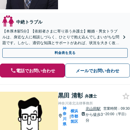
中絶トラブル
【本厚木駅5分】【依頼者さまに寄り添う弁護士】離婚・男女トラブ
ルは、身近な人に相談しづらく、ひとりで抱え込んでしまいがちな問
題です。しかし、適切な知識とサポートがあれば、状況を大きく改善
できるケースは多くあります。ぜひご相談ください。
料金表を見る
電話でお問い合わせ
メールでお問い合わせ
黒田 清彰
弁護士
神奈川港北法律事務所
神
北山田駅
営業時間：09:30
横浜
奈
~20:00（平日）
から徒歩3
市都
|
川
分
筑区
県