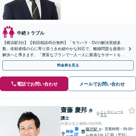
中絶トラブル
【横浜駅3分】【初回相談45分無料】「モラハラ・DVの解決実績多
数」依頼者様の心に寄り添うきめ細やかな対応で、離婚問題を最善の
解決へと導きます。「豊富なプランで一人一人に最適なサポートを提
案」【ビデオ面談可】
料金表を見る
電話でお問い合わせ
メールでお問い合わせ
齋藤 慶邦
弁
インタビューを
見る
護士
弁護士法人湘南LAGOON
藤
藤沢駅
か
営業時間：09:00~
神奈
沢
|
17:30（平日）
ら徒歩1分