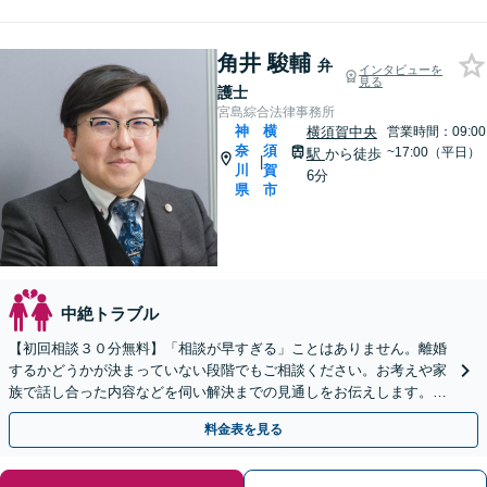
角井 駿輔
弁
インタビューを
見る
護士
宮島綜合法律事務所
神
横
横須賀中央
営業時間：09:00
奈
須
~17:00（平日）
駅
から徒歩
|
川
賀
6分
県
市
中絶トラブル
【初回相談３０分無料】「相談が早すぎる」ことはありません。離婚
するかどうかが決まっていない段階でもご相談ください。お考えや家
族で話し合った内容などを伺い解決までの見通しをお伝えします。不
貞慰謝料、財産分与、養育費など、幅広く対応します。
料金表を見る