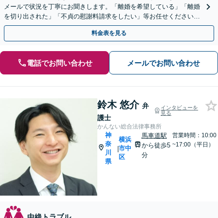
メールで状況を丁寧にお聞きします。「離婚を希望している」「離婚
を切り出された」「不貞の慰謝料請求をしたい」等お任せください。
【リーズナブルな料金設定】
料金表を見る
電話でお問い合わせ
メールでお問い合わせ
鈴木 悠介
弁
インタビューを
見る
護士
かんない総合法律事務所
神
馬車道駅
営業時間：10:00
横浜
奈
~17:00（平日）
から徒歩5
市中
|
川
分
区
県
中絶トラブル