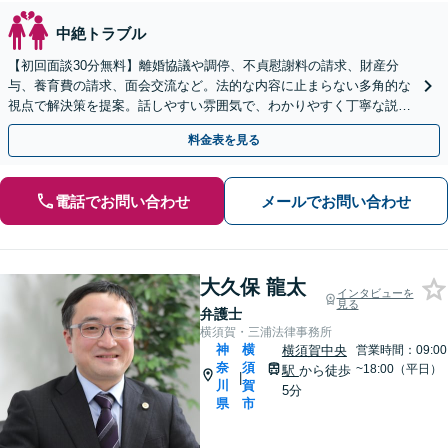
中絶トラブル
【初回面談30分無料】離婚協議や調停、不貞慰謝料の請求、財産分
与、養育費の請求、面会交流など。法的な内容に止まらない多角的な
視点で解決策を提案。話しやすい雰囲気で、わかりやすく丁寧な説明
を心がけます【休日・夜間面談OK】【お子さま連れOK】
料金表を見る
電話でお問い合わせ
メールでお問い合わせ
大久保 龍太
インタビューを
見る
弁護士
横須賀・三浦法律事務所
神
横
横須賀中央
営業時間：09:00
奈
須
~18:00（平日）
駅
から徒歩
|
川
賀
5分
県
市