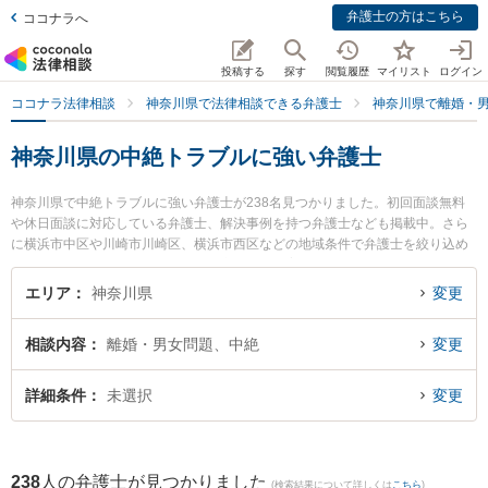
弁護士の方はこちら
ココナラへ
投稿する
探す
閲覧履歴
マイリスト
ログイン
ココナラ法律相談
神奈川県で法律相談できる弁護士
神奈川県で離婚・
神奈川県の中絶トラブルに強い弁護士
神奈川県で中絶トラブルに強い弁護士が238名見つかりました。初回面談無料
や休日面談に対応している弁護士、解決事例を持つ弁護士なども掲載中。さら
に横浜市中区や川崎市川崎区、横浜市西区などの地域条件で弁護士を絞り込め
ます。離婚・男女問題に関係する財産分与や養育費、親権等の細かな分野での
絞り込み検索もでき便利です。特にベリーベスト法律事務所 横浜オフィスの萩
エリア
神奈川県
変更
生田 和徳弁護士や望月法律事務所の望月 孝礼弁護士、弁護士法人エース 横浜
事務所の室井 涼弁護士のプロフィール情報や弁護士費用、強みなどが注目され
相談内容
離婚・男女問題、中絶
変更
ています。『神奈川県で土日や夜間に発生した中絶トラブルのトラブルを今す
ぐに弁護士に相談したい』『中絶トラブルのトラブル解決の実績豊富な近くの
弁護士を検索したい』『初回相談無料で中絶トラブルを法律相談できる神奈川
詳細条件
未選択
変更
県内の弁護士に相談予約したい』などでお困りの相談者さんにおすすめです。
238
人の弁護士が見つかりました
(検索結果について詳しくは
こちら
)