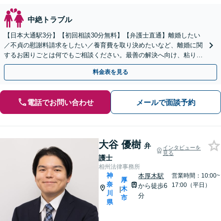
中絶トラブル
【日本大通駅3分】【初回相談30分無料】【弁護士直通】離婚したい
／不貞の慰謝料請求をしたい／養育費を取り決めたいなど、離婚に関
するお困りごとは何でもご相談ください。最善の解決へ向け、粘り強
く対応【当日・夜間・土日相談可】調停・訴訟も実績豊富
料金表を見る
電話でお問い合わせ
メールで面談予約
大谷 優樹
弁
インタビューを
見る
護士
相州法律事務所
神
本厚木駅
営業時間：10:00~
厚
奈
17:00（平日）
から徒歩6
木
|
川
分
市
県