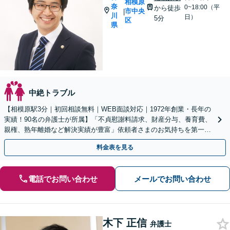
相模原
奈
0~18:00（平
から徒歩
市中央
|
川
日）
5分
区
県
中絶トラブル
【相模原駅3分｜初回相談無料｜WEB面談対応｜1972年創業・長年の
実績！90名の弁護士が所属】「不貞慰謝料請求、財産分与、養育費、
親権、熟年離婚など解決実績が豊富」依頼者さまのお気持ちを第一に
考えた対応を心がけます【休日・夜間相談可】
料金表を見る
電話でお問い合わせ
メールでお問い合わせ
木下 正信
弁護士