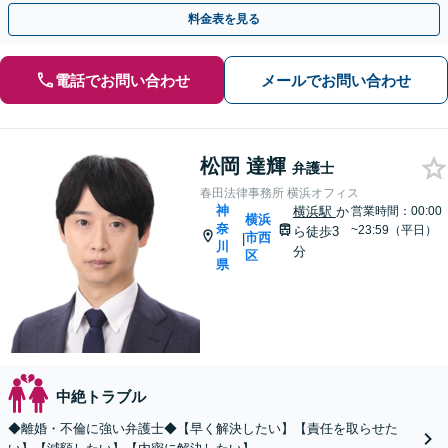
【リーズナブルな料金設定】
料金表を見る
電話でお問い合わせ
メールでお問い合わせ
松岡 達輝
弁護士
春田法律事務所 横浜オフィス
神
横浜駅
か
営業時間：00:00
横浜
奈
~23:59（平日）
ら徒歩3
市西
|
川
分
区
県
中絶トラブル
◆離婚・不倫に強い弁護士◆【早く解決したい】【責任を取らせた