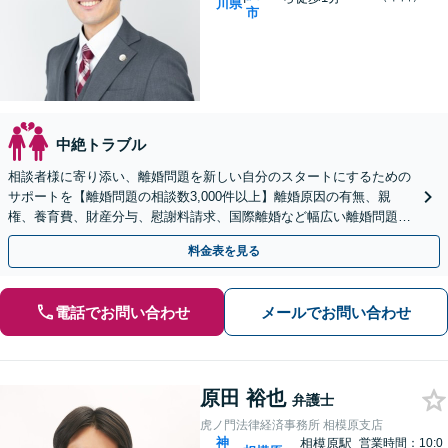
川県
市
中絶トラブル
相談者様に寄り添い、離婚問題を新しい自分のスタートにするための
サポートを【離婚問題の相談数3,000件以上】離婚原因の有無、親
権、養育費、財産分与、慰謝料請求、国際離婚など幅広い離婚問題に
対応【オンライン面談OK】【夜間・休日相談可】
料金表を見る
電話でお問い合わせ
メールでお問い合わせ
原田 裕也
弁護士
虎ノ門法律経済事務所 相模原支店
神
相模原駅
営業時間：10:0