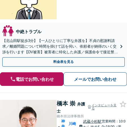
中絶トラブル
【北山田駅徒歩3分】【一人ひとりに丁寧な弁護を】不貞の慰謝料請
求／離婚問題について時間を掛けて話を伺い、依頼者が納得のいく交
渉を行います【DV被害】被害者に特化した弁護／保護命令で接近禁止
措置【初回相談30分無料】
料金表を見る
電話でお問い合わせ
メールでお問い合わせ
橋本 崇
弁護
インタビューを見
る
士
橋本崇法律事務所
神
武蔵小杉駅
営業時間：10:0
川崎
奈
0~19:00（平