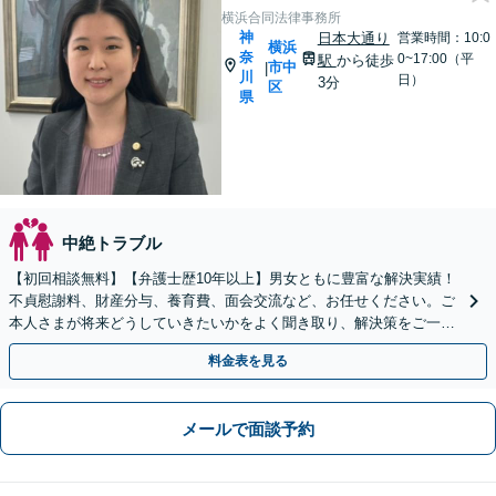
横浜合同法律事務所
神
日本大通り
営業時間：10:0
横浜
奈
0~17:00（平
駅
から徒歩
市中
|
川
日）
3分
区
県
中絶トラブル
【初回相談無料】【弁護士歴10年以上】男女ともに豊富な解決実績！
不貞慰謝料、財産分与、養育費、面会交流など、お任せください。ご
本人さまが将来どうしていきたいかをよく聞き取り、解決策をご一緒
に検討いたします。【日本大通駅3分・関内駅8分】
料金表を見る
メールで面談予約