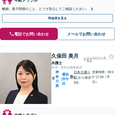
中絶トラブル
離婚、親子関係のこと、どうぞ安心してご相談ください。
料金表を見る
電話でお問い合わせ
メールでお問い合わせ
久保田 美月
インタビューを
見る
弁護士
井澤・黒井法律事務所
神
日本大通り
営業時間：09:0
横浜
奈
0~17:00（平
駅
から徒歩
市中
|
川
日）
3分
区
県