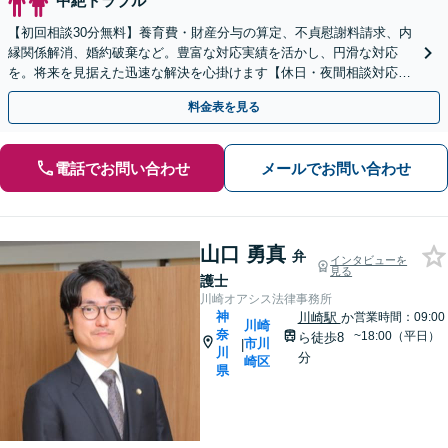
中絶トラブル
【初回相談30分無料】養育費・財産分与の算定、不貞慰謝料請求、内
縁関係解消、婚約破棄など。豊富な対応実績を活かし、円滑な対応
を。将来を見据えた迅速な解決を心掛けます【休日・夜間相談対応
（要予約）】【日本大通り駅3分】
料金表を見る
電話でお問い合わせ
メールでお問い合わせ
山口 勇真
弁
インタビューを
見る
護士
川崎オアシス法律事務所
神
川崎駅
か
営業時間：09:00
川崎
奈
~18:00（平日）
ら徒歩8
市川
|
川
分
崎区
県