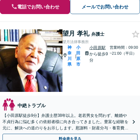
電話でお問い合わせ
メールでお問い合わせ
望月 孝礼
弁護士
望月法律事務所
神
小
小田原駅
営業時間：09:00
奈
田
~21:00（平日）
から徒歩9
|
川
原
分
県
市
中絶トラブル
【小田原駅徒歩9分】弁護士歴38年以上。老若男女を問わず、離婚や
不貞行為に悩む多くの依頼者様に向き合ってきました。豊富な経験を
元に、解決への道のりをお示しします。慰謝料・財産分与・養育費ほ
か、離婚に際して心配なこと、まずはお聞かせ下さい。
料金表を見る