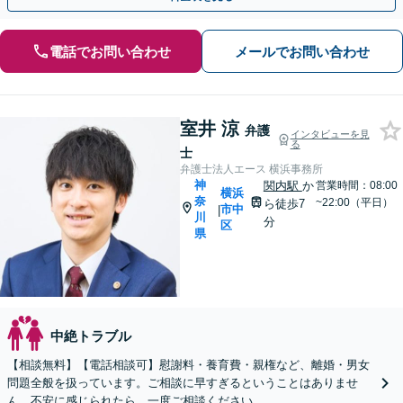
電話でお問い合わせ
メールでお問い合わせ
室井 涼
弁護
インタビューを見
る
士
弁護士法人エース 横浜事務所
神
関内駅
か
営業時間：08:00
横浜
奈
~22:00（平日）
ら徒歩7
市中
|
川
分
区
県
中絶トラブル
【相談無料】【電話相談可】慰謝料・養育費・親権など、離婚・男女
問題全般を扱っています。ご相談に早すぎるということはありませ
ん。不安に感じられたら、一度ご相談ください。