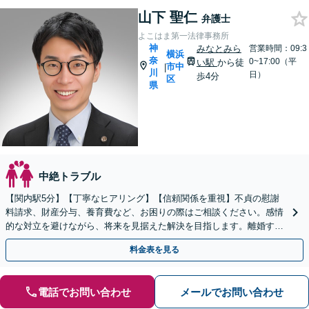
山下 聖仁
弁護士
よこはま第一法律事務所
神
みなとみら
営業時間：09:3
横浜
奈
0~17:00（平
い駅
から徒
市中
|
川
日）
歩4分
区
県
中絶トラブル
【関内駅5分】【丁寧なヒアリング】【信頼関係を重視】不貞の慰謝
料請求、財産分与、養育費など、お困りの際はご相談ください。感情
的な対立を避けながら、将来を見据えた解決を目指します。離婚する
か悩んでいる段階でもお気軽にご連絡ください。
料金表を見る
電話でお問い合わせ
メールでお問い合わせ