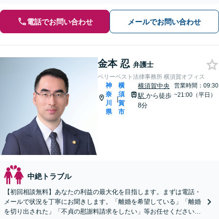
電話でお問い合わせ
メールでお問い合わせ
金本 忍
弁護士
ベリーベスト法律事務所 横須賀オフィス
神
横
横須賀中央
営業時間：09:30
奈
須
~21:00（平日）
駅
から徒歩
|
川
賀
8分
県
市
中絶トラブル
【初回相談無料】あなたの利益の最大化を目指します。まずは電話・
メールで状況を丁寧にお聞きします。「離婚を希望している」「離婚
を切り出された」「不貞の慰謝料請求をしたい」等お任せください。