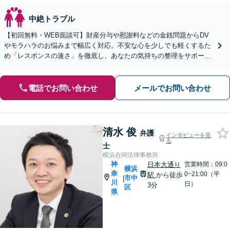
中絶トラブル
【初回無料・WEB面談可】財産分与や慰謝料などの金銭問題からDV
やモラハラのお悩みまで幅広く対応。不安な心を少しでも軽くするた
め「レスポンスの速さ」を徹底し、あなたの気持ちの整理をサポート
します。離婚を迷っている段階でもご相談ください。
電話でお問い合わせ
メールでお問い合わせ
清水 俊
弁護
インタビューを見
る
士
横浜合同法律事務所
神
日本大通り
営業時間：09:0
横浜
奈
0~21:00（平
駅
から徒歩
市中
|
川
日）
3分
区
県