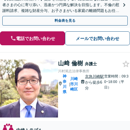
者さまの心に寄り添い、迅速かつ円満な解決を目指します。不倫の慰
謝料請求、複雑な財産分与、お子さまがいる家庭の離婚問題もお任せ
ください【馬車道駅3分】
料金表を見る
電話でお問い合わせ
メールでお問い合わせ
山﨑 倫樹
弁護士
川村篤志法律事務所
神
京急川崎駅
営業時間：09:3
川崎
奈
0~18:00（平
から徒歩6
市川
|
川
日）
分
崎区
県