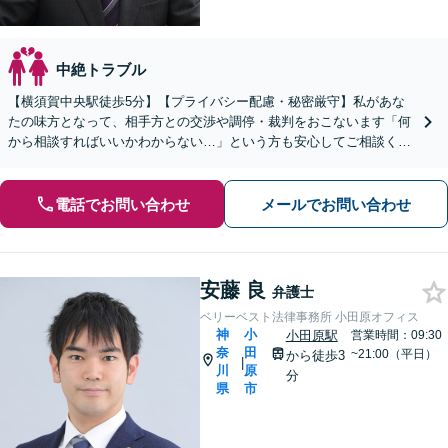
中絶トラブル
【横須賀中央駅徒歩5分】【プライバシー配慮・秘密厳守】私があな
たの味方となって、相手方との交渉や調停・裁判をおこないます「何
から相談すればいいかわからない…」という方も安心してご相談くだ
さい【分割・後払い可】【夜間面談対応（事前予約）】
電話でお問い合わせ
メールでお問い合わせ
安藤 良
弁護士
ベリーベスト法律事務所 小田原オフィス
神
小
小田原駅
営業時間：09:30
奈
田
~21:00（平日）
から徒歩3
|
川
原
分
県
市