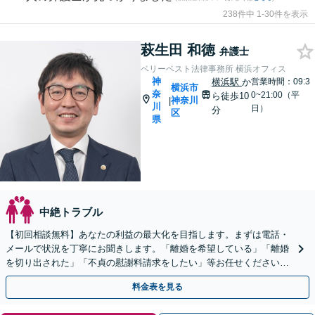
238件中 1-30件を表示
萩生田 和徳
弁護士
ベリーベスト法律事務所 横浜オフィス
神
横浜駅
か
営業時間：09:3
横浜市
奈
0~21:00（平
ら徒歩10
神奈川
|
川
日）
分
区
県
中絶トラブル
【初回相談無料】あなたの利益の最大化を目指します。まずは電話・
メールで状況を丁寧にお聞きします。「離婚を希望している」「離婚
を切り出された」「不貞の慰謝料請求をしたい」等お任せください。
【リーズナブルな料金設定】
料金表を見る