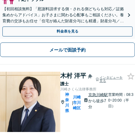
【初回相談無料】「慰謝料請求する側・される側どちらも対応／証拠
集めからアドバイス」お子さまに関わる心配事もご相談ください。養
育費の交渉もお任せ「住宅が絡んだ財産分与にも精通」財産分与／協
議・調停・裁判／面会交流／婚姻費用など【馬車道駅5分】
料金表を見る
メールで面談予約
木村 洋平
弁
インタビューを
見る
護士
川崎さくら法律事務所
神
京急川崎駅
営業時間：08:3
川崎
奈
0~20:00（平
から徒歩7
市川
|
川
日）
分
崎区
県