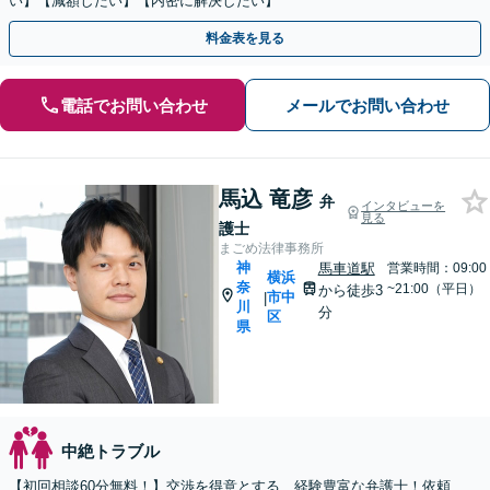
い】【減額したい】【内密に解決したい】
料金表を見る
電話でお問い合わせ
メールでお問い合わせ
馬込 竜彦
弁
インタビューを
見る
護士
まごめ法律事務所
神
馬車道駅
営業時間：09:00
横浜
奈
~21:00（平日）
から徒歩3
市中
|
川
分
区
県
中絶トラブル
【初回相談60分無料！】交渉を得意とする、経験豊富な弁護士！依頼