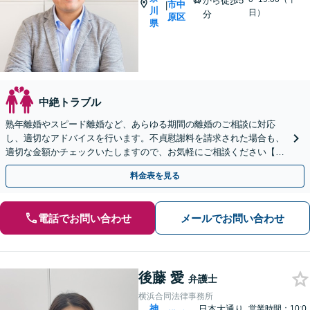
から徒歩5
市中
|
川
日）
分
原区
県
中絶トラブル
熟年離婚やスピード離婚など、あらゆる期間の離婚のご相談に対応
し、適切なアドバイスを行います。不貞慰謝料を請求された場合も、
適切な金額かチェックいたしますので、お気軽にご相談ください【完
全個室】【土日祝日面談可】
料金表を見る
電話でお問い合わせ
メールでお問い合わせ
後藤 愛
弁護士
横浜合同法律事務所
神
日本大通り
営業時間：10:0