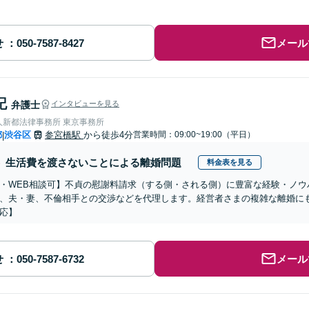
せ
メール
記
弁護士
インタビューを見る
人新都法律事務所 東京事務所
都
渋谷区
参宮橋駅
から徒歩4分
営業時間：09:00~19:00（平日）
|
生活費を渡さないことによる離婚問題
料金表を見る
・WEB相談可】不貞の慰謝料請求（する側・される側）に豊富な経験・ノウ
、夫・妻、不倫相手との交渉などを代理します。経営者さまの複雑な離婚に
応】
せ
メール