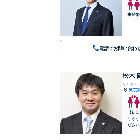
◆離婚
電話でお問い合わ
松木 
リベラル
東京
【初回
ならな
ださい