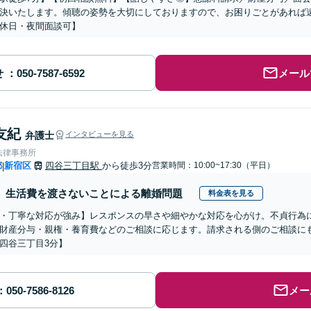
決いたします。傾聴の姿勢を大切にしておりますので、お困りごとがあれば
休日・夜間面談可】
せ
メール
友紀
弁護士
インタビューを見る
法律事務所
都
新宿区
四谷三丁目駅
から徒歩3分
営業時間：10:00~17:30（平日）
|
生活費を渡さないことによる離婚問題
料金表を見る
・丁寧な対応が強み】レスポンスの早さや細やかな対応を心がけ。不貞行為
財産分与・親権・養育費などのご相談に応じます。請求される側のご相談に
四谷三丁目3分】
メー