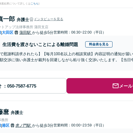
(検索結果について詳しくは
こちら
)
慎一郎
弁護士
インタビューを見る
ートアップ法律事務所 蒲田支店
都
大田区
蒲田駅
から徒歩5分
営業時間：06:30~22:00（平日）
|
生活費を渡さないことによる離婚問題
料金表を見る
で慰謝料請求されたら】【毎月100名以上の相談実績】内容証明の通知が届
額交渉に強い弁護士が裁判を回避しながら粘り強く交渉いたします。【当日中
せ
メール
藤麿
弁護士
事務所
都
港区
虎ノ門駅
から徒歩3分
営業時間：00:00~23:59（平日）
|