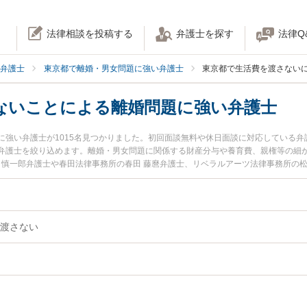
法律相談を投稿する
弁護士を探す
法律Q
弁護士
東京都で離婚・男女問題に強い弁護士
東京都で生活費を渡さない
ないことによる離婚問題に強い弁護士
に強い弁護士が1015名見つかりました。初回面談無料や休日面談に対応している
弁護士を絞り込めます。離婚・男女問題に関係する財産分与や養育費、親権等の細
 慎一郎弁護士や春田法律事務所の春田 藤麿弁護士、リベラルアーツ法律事務所の
土日や夜間に発生した生活費を渡さないことによる離婚問題のトラブルを今すぐに
の弁護士を検索したい』『初回相談無料で生活費を渡さないことによる離婚問題を
。
渡さない