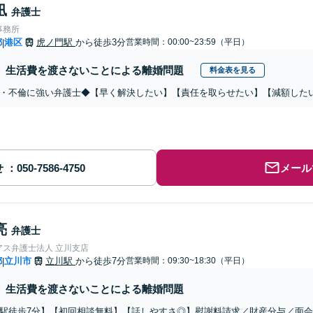
凪
弁護士
事務所
都
港区
虎ノ門駅
から徒歩3分
営業時間：00:00~23:59（平日）
|
生活費を渡さないことによる離婚問題
料金表を見る
・不倫に強い弁護士◆【早く解決したい】【責任を取らせたい】【減額した
せ
メール
亮
弁護士
アス弁護士法人 立川支店
都
立川市
立川駅
から徒歩7分
営業時間：09:30~18:30（平日）
|
生活費を渡さないことによる離婚問題
駅徒歩7分】【初回相談無料】【話しやすさ◎】慰謝料請求／財産分与／面