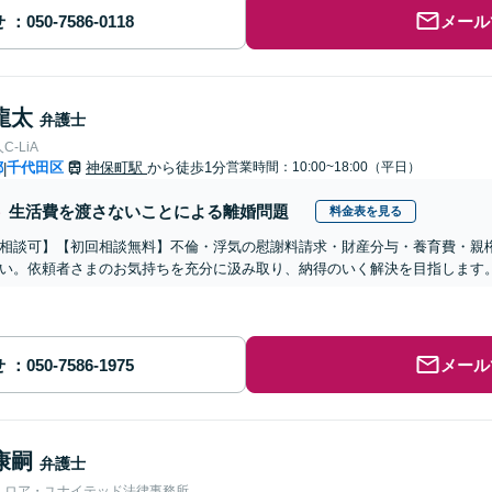
せ
メール
龍太
弁護士
-LiA
都
千代田区
神保町駅
から徒歩1分
営業時間：10:00~18:00（平日）
|
生活費を渡さないことによる離婚問題
料金表を見る
相談可】【初回相談無料】不倫・浮気の慰謝料請求・財産分与・養育費・親
い。依頼者さまのお気持ちを充分に汲み取り、納得のいく解決を目指します
せ
メール
康嗣
弁護士
人ロア・ユナイテッド法律事務所