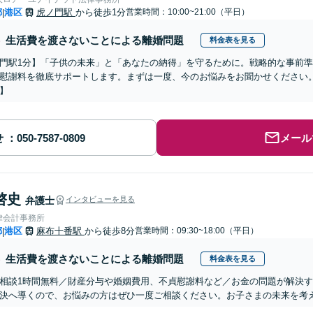
都
港区
虎ノ門駅
から徒歩1分
営業時間：10:00~21:00（平日）
|
生活費を渡さないことによる離婚問題
料金表を見る
門駅1分】「子供の未来」と「あなたの納得」を守るために。戦略的な事前
慰謝料を徹底サポートします。まずは一度、今のお悩みをお聞かせください。
】
せ
メール
啓史
弁護士
インタビューを見る
律会計事務所
都
港区
麻布十番駅
から徒歩8分
営業時間：09:30~18:00（平日）
|
生活費を渡さないことによる離婚問題
料金表を見る
相談1時間無料／財産分与や婚姻費用、不貞慰謝料など／お金の問題が解決
決へ導くので、お悩みの方はぜひ一度ご相談ください。お子さまの未来を考え