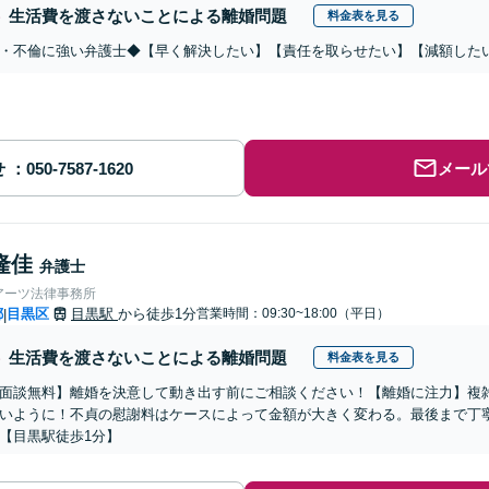
生活費を渡さないことによる離婚問題
料金表を見る
・不倫に強い弁護士◆【早く解決したい】【責任を取らせたい】【減額した
せ
メール
隆佳
弁護士
アーツ法律事務所
都
目黒区
目黒駅
から徒歩1分
営業時間：09:30~18:00（平日）
|
生活費を渡さないことによる離婚問題
料金表を見る
面談無料】離婚を決意して動き出す前にご相談ください！【離婚に注力】複
いように！不貞の慰謝料はケースによって金額が大きく変わる。最後まで丁
【目黒駅徒歩1分】