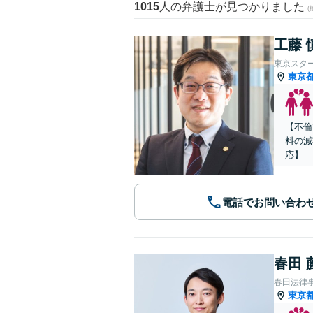
1015
人の弁護士が見つかりました
工藤 
東京スタ
東京
【不倫
料の減
応】
電話でお問い合わ
春田 
春田法律
東京