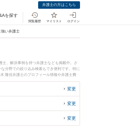
弁護士の方はこちら
&Aを探す
閲覧履歴
マイリスト
ログイン
に強い弁護士
弁護士、解決事例を持つ弁護士なども掲載中。さ
かな分野での絞り込み検索もでき便利です。特に
松木 隆佳弁護士のプロフィール情報や弁護士費
弁護士に相談したい』『生活費を渡さないことに
法律相談できる東京都内の弁護士に相談予約した
変更
変更
変更