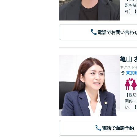
題を解
可】【
電話でお問い合わ
亀山 
ネクスト
東京
【親切
調停・
い。【
電話で面談予約