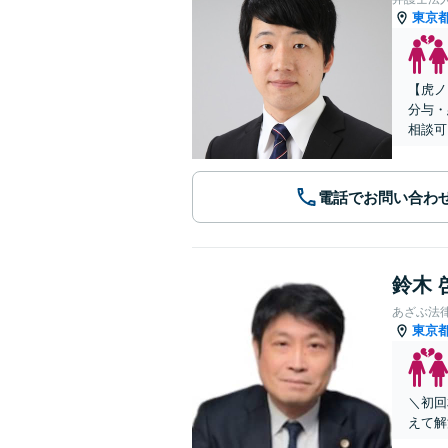
東京
【虎ノ
分与・
相談可
電話でお問い合わ
鈴木 
あざぶ法
東京
＼初回
えて解