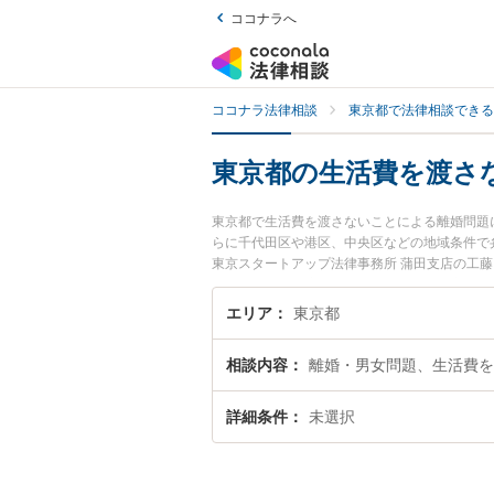
ココナラへ
ココナラ法律相談
東京都で法律相談できる
東京都の生活費を渡さ
東京都で生活費を渡さないことによる離婚問題
らに千代田区や港区、中央区などの地域条件で
東京スタートアップ法律事務所 蒲田支店の工藤
用、強みなどが注目されています。『東京都で
よる離婚問題のトラブル解決の実績豊富な近く
エリア
東京都
い』などでお困りの相談者さんにおすすめです
相談内容
離婚・男女問題、生活費を
詳細条件
未選択