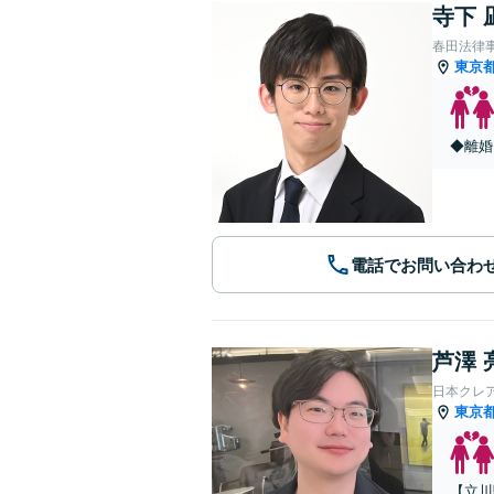
寺下 
春田法律
東京
◆離婚
電話でお問い合わ
芦澤 
日本クレ
東京
【立川