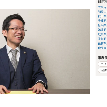
対応
大阪府
和歌山
秋田県
千葉県
新潟県
福井県
広島県
香川県
佐賀県
鹿児島
事務
バリ
近隣