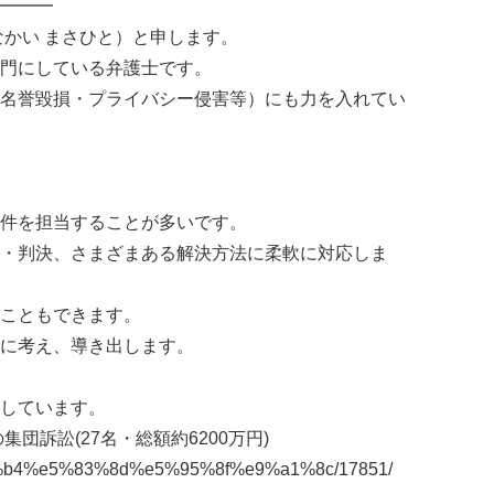
━━━
なかい まさひと）と申します。
門にしている弁護士です。
名誉毀損・プライバシー侵害等）にも力を入れてい
件を担当することが多いです。
・判決、さまざまある解決方法に柔軟に対応しま
こともできます。
に考え、導き出します。
しています。
団訴訟(27名・総額約6200万円)
%8a%b4%e5%83%8d%e5%95%8f%e9%a1%8c/17851/