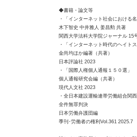
◆書籍・論文等
・「インターネット社会における名
木下智史 中井雅人 姜昌勲 共著
関西大学法科大学院ジャーナル 15号 
・「インターネット時代のヘイトス
金尚均ほか編著（共著）
日本評論社 2023
・「国際人権個人通報１５０選」
個人通報研究会編（共著）
現代人文社 2023
・全日本建設運輸連帯労働組合関西
全件無罪判決
日本労働弁護団編
季刊･労働者の権利Vol.361 2025.7