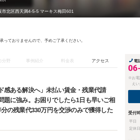
阪市北区西天満4-5-5 マーキス梅田601
承っておりませんので、予めご了承ください。
力分野
事例紹介
料金表
アクセス
電
06
※お電
えい
ド感ある解決へ」未払い賃金・残業代請
問題に強み。お困りでしたら1日も早いご相
分の残業代330万円を交渉のみで獲得した
受付
平日
定休