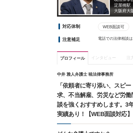
淀屋橋駅
大阪府
大
対応体制
WEB面談可
電話での法律相談は
注意補足
インタビュー
注
プロフィール
中井 雅人弁護士 暁法律事務所
「依頼者に寄り添い、スピー
求、不当解雇、労災など労働
談を強くおすすめします。3年
実績あり！【WEB面談対応】