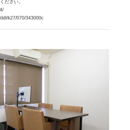
ください。
4/
13/ddl/k27/070/343000c