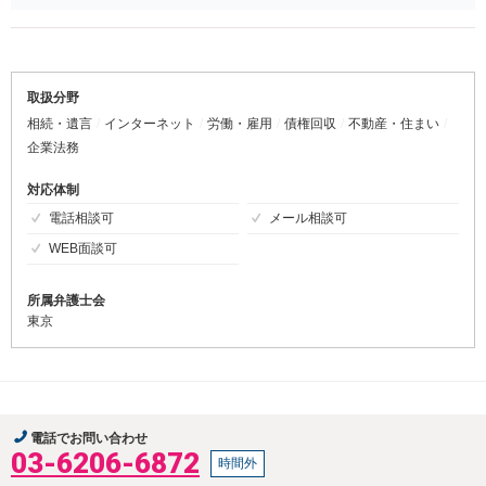
的使用（商品の識別機能の利用をいいます）をした場合やブランドの
集客力へのただ乗りをしたと評価されるような場合などに権利侵害の
可能性が生じます。 もっとも、そのような商標やブランド価値に関
係のない利用方法にとどまるようであれば、上記問題が生じる可能性
は低くなるといえますが、そもそも権利侵害となるかどうかの判断が
取扱分野
微妙であるケースも少なくないので、セーフティを設けるためモザイ
相続・遺言
インターネット
労働・雇用
債権回収
不動産・住まい
ク処理等で対応するケースが多いのでしょう。 逆にそのような対応
企業法務
をとられていない方は、上記の問題について気付いていないか、権利
者側が黙認しているに過ぎないというケースであると思われます。
対応体制
ご相談者様がどのような動画を制作されるかは不明ですが、敢えて既
電話相談可
メール相談可
存の商品を使用する方法ではなく、架空の商品を題材にするといった
WEB面談可
方法をとっていただくと、上記のような点を気にせずに制作に集中し
ていただけるのではないかと思います。
所属弁護士会
東京
電話でお問い合わせ
03-6206-6872
時間外