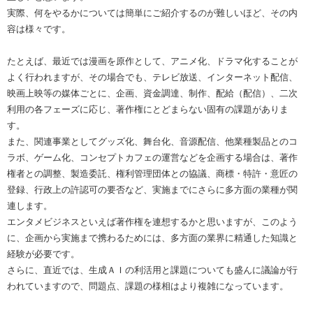
実際、何をやるかについては簡単にご紹介するのが難しいほど、その内
容は様々です。
たとえば、最近では漫画を原作として、アニメ化、ドラマ化することが
よく行われますが、その場合でも、テレビ放送、インターネット配信、
映画上映等の媒体ごとに、企画、資金調達、制作、配給（配信）、二次
利用の各フェーズに応じ、著作権にとどまらない固有の課題がありま
す。
また、関連事業としてグッズ化、舞台化、音源配信、他業種製品とのコ
ラボ、ゲーム化、コンセプトカフェの運営などを企画する場合は、著作
権者との調整、製造委託、権利管理団体との協議、商標・特許・意匠の
登録、行政上の許認可の要否など、実施までにさらに多方面の業種が関
連します。
エンタメビジネスといえば著作権を連想するかと思いますが、このよう
に、企画から実施まで携わるためには、多方面の業界に精通した知識と
経験が必要です。
さらに、直近では、生成ＡＩの利活用と課題についても盛んに議論が行
われていますので、問題点、課題の様相はより複雑になっています。