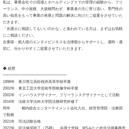
私は、事業会社での現場とホールディングスでの管理の経験から、フリ
ーランス、中小規模、大規模問わず、事業者の方に寄り添い、専門性の
高い知見をもって事業の発展と問題の解決に向けたご提案をさせていた
だきます。
「弁護士に相談してもいいのかな」と迷われている方は、まずはお気軽
にご相談ください。
企業様・個人様のエンタメビジネスを法律面からサポートし、適時・適
切に、分かりやすくご提案させていただきます。
◆ 経歴
━━━━━━━━━━━━━━━━━
1998年 香川県立高松桜井高等学校卒業
2002年 東京工芸大学芸術学部映像学科卒業
2002年 インハウスデザイナー、フリーランスデザイナーとして活動
2016年 法政大学法科大学院法務研究科修了
同年 都内総合エンターテイメント会社入社、経営管理部・法務部
で勤務
2021年 司法試験合格
2022年 司法修習終了（75期）、弁護士登録、MSみなと総合法律事務所