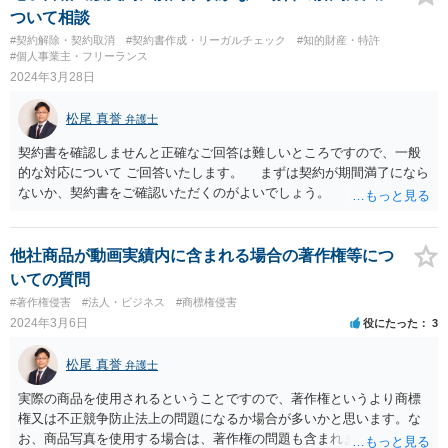
貴社が創作した著作物に問題がないのであれば、目的を問わず利用し
ついて相談
ていただけますが、問題がないとの断定は簡単ではないように思いま
#契約解除・契約取消
#契約書作成・リーガルチェック
#知的財産・特許
す。 なお、制作を外注するのであれば、外注先との関係でも、契約
#個人事業主・フリーランス
書等において著作権の権利処理が必要となります。
2024年3月28日
松尾 真誉
弁護士
契約書を確認しませんと正確なご回答は難しいところですので、一般
的な対応について ご回答いたします。 まずは契約が期間満了になら
ないか、契約書をご確認いただくのがよいでしょう。 もっとも、自
動更新条項が入っていることが多いので、次回満了日にご留意くださ
い。 また、穏便に、かつ、ご相談者様に有利に契約を修了させると
いうことであれば、 契約の終了後も一定期間、販売を認める特約など
他社商品が動画実績内に含まれる場合の著作権等につ
を設定してもよいように思います。 この場合は、ご相談者様にも売上
いての質問
に応じた印税収入が見込めます。 他方、作品そのものを引き上げた
#著作権侵害
#法人・ビジネス
#商標権侵害
いという場合は、交渉が必要になる可能性が高いので お近くの弁護士
2024年3月6日
役にたった
3
にご相談いただくこともご検討ください。 なお、書籍を他のメディ
アで二次利用している場合（コミカライズ、スピンオフ、 映像化等）
松尾 真誉
弁護士
は、著作物の二次的利用に関する契約をどう処理するかについても交
渉が 必要になる可能性が高いので、この場合もお近くの弁護士へご相
実際の商品を使用されるということですので、著作権というより商標
談いただくのが よいように思います。 以上、円満な解決をご祈念い
権又は不正競争防止法上の問題になるか場合が多いかと思います。な
たします。
お、商品写真を使用する場合は、著作権の問題も含まれます。 商標