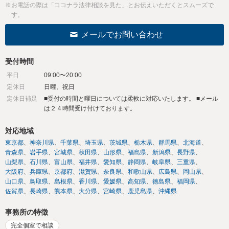
※お電話の際は「ココナラ法律相談を見た」とお伝えいただくとスムーズで
す。
メールでお問い合わせ
受付時間
平日
09:00〜20:00
定休日
日曜、祝日
定休日補足
■受付の時間と曜日については柔軟に対応いたします。 ■メール
は２４時間受け付けております。
対応地域
東京都
神奈川県
千葉県
埼玉県
茨城県
栃木県
群馬県
北海道
青森県
岩手県
宮城県
秋田県
山形県
福島県
新潟県
長野県
山梨県
石川県
富山県
福井県
愛知県
静岡県
岐阜県
三重県
大阪府
兵庫県
京都府
滋賀県
奈良県
和歌山県
広島県
岡山県
山口県
鳥取県
島根県
香川県
愛媛県
高知県
徳島県
福岡県
佐賀県
長崎県
熊本県
大分県
宮崎県
鹿児島県
沖縄県
事務所の特徴
完全個室で相談