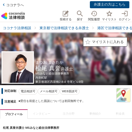
弁護士の方はこちら
ココナラへ
投稿する
探す
閲覧履歴
マイリスト
ログイン
ココナラ法律相談
東京都で法律相談できる弁護士
港区で法律相談でき
マイリストに入れる
まつお まさたか
松尾 真誉
弁護士
MSみなと総合法律事務所
内幸町駅
東京都
港区西新橋2-8-4 寺尾ビル9階
対応体制
電話相談可
メール相談可
WEB面談可
■受任を前提とした面談については初回無料です。
注意補足
インタビュー
注力分野
事例紹介
料金表
プロフィール
松尾 真誉弁護士 MSみなと総合法律事務所