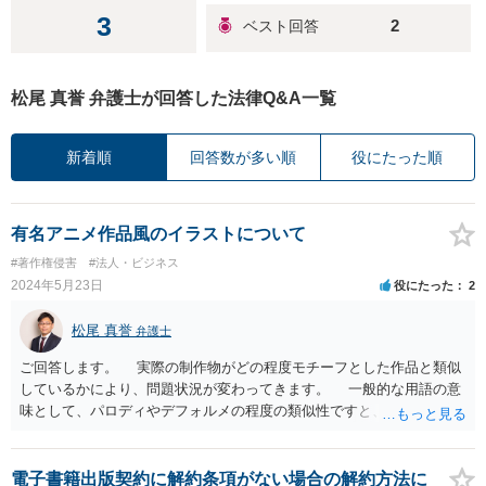
3
2
松尾 真誉 弁護士が回答した法律Q&A一覧
新着順
回答数が多い順
役にたった順
有名アニメ作品風のイラストについて
#著作権侵害
#法人・ビジネス
2024年5月23日
役にたった
2
松尾 真誉
弁護士
ご回答します。 実際の制作物がどの程度モチーフとした作品と類似
しているかにより、問題状況が変わってきます。 一般的な用語の意
味として、パロディやデフォルメの程度の類似性ですと、著作権侵害
の可能性は生じるでしょう。 また、許諾なく二次的著作物を創作し
た時点で著作権侵害が成立しますので、特定の場所で限られた方に見
せたとしても、法律上の問題はあるということになります。 仮に、
電子書籍出版契約に解約条項がない場合の解約方法に