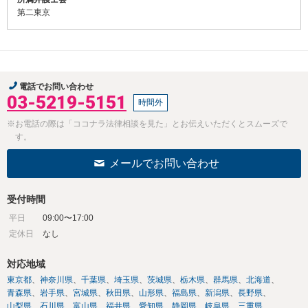
第二東京
電話でお問い合わせ
03-5219-5151
時間外
※お電話の際は「ココナラ法律相談を見た」とお伝えいただくとスムーズで
す。
メールでお問い合わせ
受付時間
平日
09:00〜17:00
定休日
なし
対応地域
東京都
神奈川県
千葉県
埼玉県
茨城県
栃木県
群馬県
北海道
青森県
岩手県
宮城県
秋田県
山形県
福島県
新潟県
長野県
山梨県
石川県
富山県
福井県
愛知県
静岡県
岐阜県
三重県