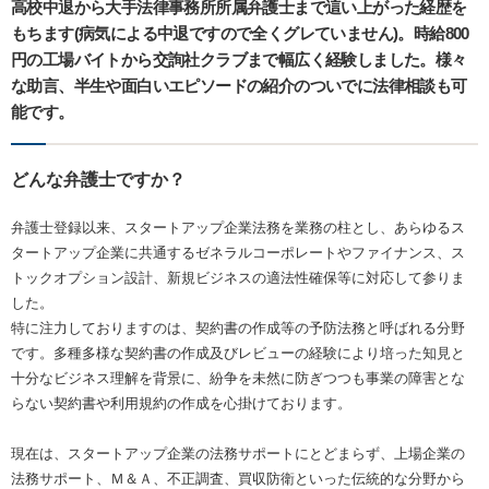
高校中退から大手法律事務所所属弁護士まで這い上がった経歴を
もちます(病気による中退ですので全くグレていません)。時給800
円の工場バイトから交詢社クラブまで幅広く経験しました。様々
な助言、半生や面白いエピソードの紹介のついでに法律相談も可
能です。
どんな弁護士ですか？
弁護士登録以来、スタートアップ企業法務を業務の柱とし、あらゆるス
タートアップ企業に共通するゼネラルコーポレートやファイナンス、ス
トックオプション設計、新規ビジネスの適法性確保等に対応して参りま
した。
特に注力しておりますのは、契約書の作成等の予防法務と呼ばれる分野
です。多種多様な契約書の作成及びレビューの経験により培った知見と
十分なビジネス理解を背景に、紛争を未然に防ぎつつも事業の障害とな
らない契約書や利用規約の作成を心掛けております。
現在は、スタートアップ企業の法務サポートにとどまらず、上場企業の
法務サポート、Ｍ＆Ａ、不正調査、買収防衛といった伝統的な分野から