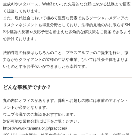
生成AIやメタバース、Web3といった先端的な分野にかかる法務まで幅広
く担当しております。
また、現代社会において極めて重要な要素であるソーシャルメディアの
リスクマネジメントも得意分野としており、法律的見地のみに限らずSN
Sや世論の反響や反応予想を踏まえた多角的な解決策をご提案できるよう
心掛けております。
法的課題の解決はもちろんのこと、プラスアルファのご提案を行い、微
力ながらクライアントの皆様の生活や事業、ひいては社会全体をよりよ
いものとするお手伝いができましたら幸甚です。
どんな事務所ですか？
丸の内にオフィスがあります。弊所へお越しの際には事前のアポイント
メントが必要となります。
ウェブ会議でのご相談をおすすめします。
対応可能な業務分野は以下をご覧ください。
https://www.kitahama.or.jp/practices/