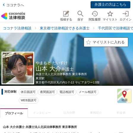
弁護士の方はこちら
ココナラへ
投稿する
探す
閲覧履歴
マイリスト
ログイン
ココナラ法律相談
東京都で法律相談できる弁護士
千代田区で法律相談
マイリストに入れる
やまもと だいすけ
山本 大介
弁護士
弁護士法人北浜法律事務所 東京事務所
東京駅
東京都
千代田区丸の内1-7-12 サピアタワー13階
対応体制
休日面談可
夜間面談可
電話相談可
メール相談可
WEB面談可
インタビュー
注力分野
事例紹介
料金表
プロフィール
山本 大介弁護士 弁護士法人北浜法律事務所 東京事務所