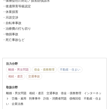
・保険会社の対応／損害賠償請求
・後遺障害等級認定
・休業損害
・示談交渉
・自転車事故
・治療費の打ち切り
・物損事故
・死亡事故など
注力分野
離婚・男女問題
借金・債務整理
不動産・住まい
相続・遺言
交通事故
取扱分野
離婚・男女問題
相続・遺言
交通事故
借金・債務整理
インターネッ
ト
労働・雇用
刑事事件
詐欺・消費者問題
債権回収
不動産・住ま
い
企業法務