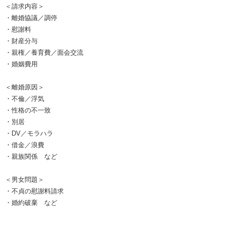
＜請求内容＞
・離婚協議／調停
・慰謝料
・財産分与
・親権／養育費／面会交流
・婚姻費用
＜離婚原因＞
・不倫／浮気
・性格の不一致
・別居
・DV／モラハラ
・借金／浪費
・親族関係 など
＜男女問題＞
・不貞の慰謝料請求
・婚約破棄 など