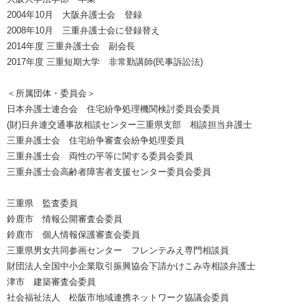
2004年10月 大阪弁護士会 登録
2008年10月 三重弁護士会に登録替え
2014年度 三重弁護士会 副会長
2017年度 三重短期大学 非常勤講師(民事訴訟法)
＜所属団体・委員会＞
日本弁護士連合会 住宅紛争処理機関検討委員会委員
(財)日弁連交通事故相談センター三重県支部 相談担当弁護士
三重弁護士会 住宅紛争審査会紛争処理委員
三重弁護士会 両性の平等に関する委員会委員
三重弁護士会高齢者障害者支援センター委員会委員
三重県 監査委員
鈴鹿市 情報公開審査会委員
鈴鹿市 個人情報保護審査会委員
三重県男女共同参画センター フレンテみえ専門相談員
財団法人全国中小企業取引振興協会下請かけこみ寺相談弁護士
津市 建築審査会委員
社会福祉法人 松阪市地域連携ネットワーク協議会委員