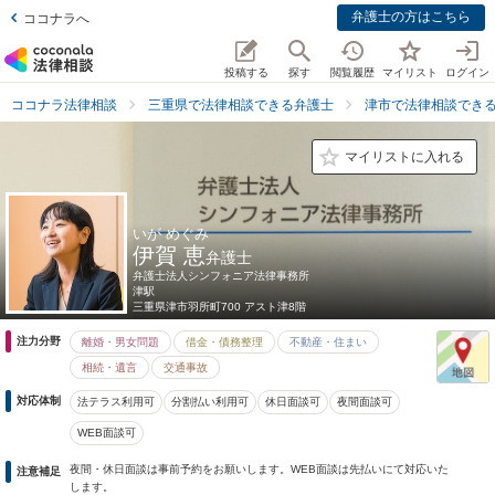
弁護士の方はこちら
ココナラへ
投稿する
探す
閲覧履歴
マイリスト
ログイン
ココナラ法律相談
三重県で法律相談できる弁護士
津市で法律相談でき
マイリストに入れる
いが めぐみ
伊賀 恵
弁護士
弁護士法人シンフォニア法律事務所
津駅
三重県
津市羽所町700 アスト津8階
注力分野
離婚・男女問題
借金・債務整理
不動産・住まい
相続・遺言
交通事故
対応体制
法テラス利用可
分割払い利用可
休日面談可
夜間面談可
WEB面談可
夜間・休日面談は事前予約をお願いします。WEB面談は先払いにて対応いた
注意補足
します。