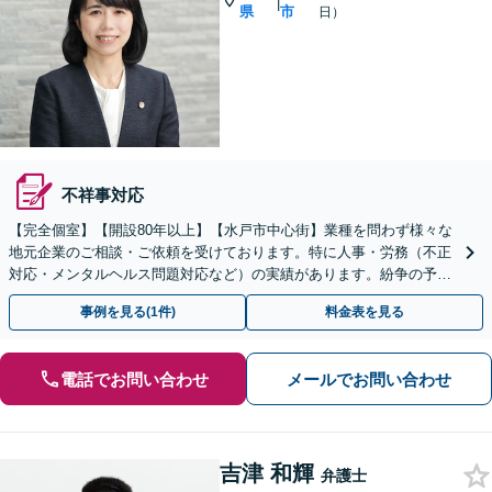
|
県
市
日）
不祥事対応
【完全個室】【開設80年以上】【水戸市中心街】業種を問わず様々な
地元企業のご相談・ご依頼を受けております。特に人事・労務（不正
対応・メンタルヘルス問題対応など）の実績があります。紛争の予
防〜交渉・訴訟まで企業の伴走者として尽力します。
事例を見る(1件)
料金表を見る
電話でお問い合わせ
メールでお問い合わせ
吉津 和輝
弁護士