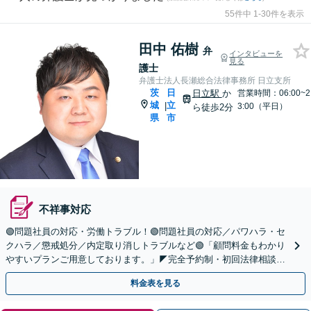
55件中 1-30件を表示
田中 佑樹
弁
インタビューを
見る
護士
弁護士法人長瀬総合法律事務所 日立支所
茨
日
日立駅
か
営業時間：06:00~2
城
立
|
3:00（平日）
ら徒歩2分
県
市
不祥事対応
🟢問題社員の対応・労働トラブル！🟢問題社員の対応／パワハラ・セ
クハラ／懲戒処分／内定取り消しトラブルなど🟢「顧問料金もわかり
やすいプランご用意しております。」◤完全予約制・初回法律相談無
料・顧問数190社以上の実績と経験◢
料金表を見る