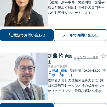
【離婚・刑事事件・労働問題・交通事
故など幅広く対応】各分野の専門チー
ムがお客様をサポートします。
電話でお問い合わせ
メールでお問い合わせ
加藤 怜
弁護
インタビューを見
る
士
加藤法律事務所
茨城
稲敷
営業時間：09:00~18:00（平
|
県
市
日）
依頼者さまとの信頼関係を大切に【初
回相談無料】一人ひとりの状況をしっ
かりヒアリングし最適な解決へ導きま
す／離婚・相続・交通事故・債務整
理・企業法務・個人事業など幅広く対
応／見通しや方針を明確に提案／弁護