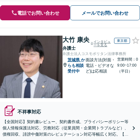
電話でお問い合わせ
メールでお問い合わせ
大竹 康央
東京都
インタビュ
ーを見る
弁護士
弁護士法人コスモポリタン法律事務所
営業時間：0
茨城県
か
面談方法(対面・
らも相談
電話・ビデオな
9:00~17:00
受付中
ど)は応相談
（平日）
不祥事対応
【全国対応】契約書レビュー、契約書作成、プライバシーポリシー等
個人情報保護法対応、労務対応（従業員間・企業間トラブルなど）、
債権回収、誹謗中傷対策のレピュテーション対応等幅広く対応。【安