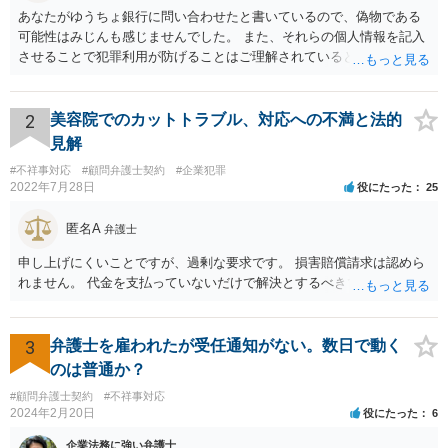
あなたがゆうちょ銀行に問い合わせたと書いているので、偽物である
可能性はみじんも感じませんでした。 また、それらの個人情報を記入
させることで犯罪利用が防げることはご理解されているとおりです。
結局あなたにはゆうちょ銀行が信用できないという前提があり、弁護
士に同意を求めているだけです。 最初の回答では分かりづらかったの
かもしれませんが、質問にわかりやすく答えると「法的に許される」
2
美容院でのカットトラブル、対応への不満と法的
が答えになります。 補足でアドバイスしておきますと、今私に反論し
見解
てきたその内容をゆうちょ銀行にぶつければいいとおもいます。 もっ
#不祥事対応
#顧問弁護士契約
#企業犯罪
とも、ぶつけられたゆうちょ銀行があなたと契約するかは法律上ゆう
2022年7月28日
役にたった
25
ちょ銀行の自由です。
匿名A
弁護士
申し上げにくいことですが、過剰な要求です。 損害賠償請求は認めら
れません。 代金を支払っていないだけで解決とするべきでしょう。
3
弁護士を雇われたが受任通知がない。数日で動く
のは普通か？
#顧問弁護士契約
#不祥事対応
2024年2月20日
役にたった
6
企業法務に強い弁護士