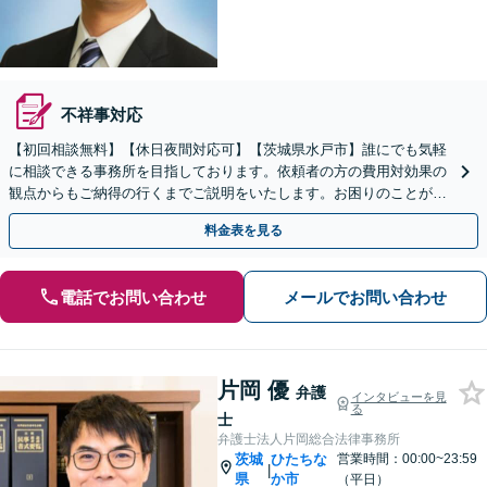
不祥事対応
【初回相談無料】【休日夜間対応可】【茨城県水戸市】誰にでも気軽
に相談できる事務所を目指しております。依頼者の方の費用対効果の
観点からもご納得の行くまでご説明をいたします。お困りのことがご
ざいましたらお気軽にご相談ください。
料金表を見る
電話でお問い合わせ
メールでお問い合わせ
片岡 優
弁護
インタビューを見
る
士
弁護士法人片岡総合法律事務所
茨城
ひたちな
営業時間：00:00~23:59
|
県
か市
（平日）