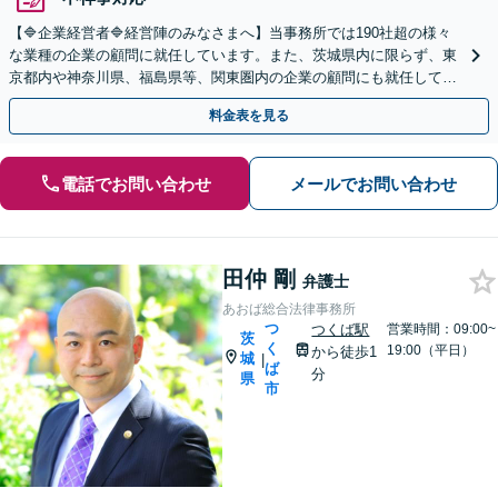
【🔷企業経営者🔷経営陣のみなさまへ】当事務所では190社超の様々
な業種の企業の顧問に就任しています。また、茨城県内に限らず、東
京都内や神奈川県、福島県等、関東圏内の企業の顧問にも就任してい
る実績があります。お気軽にお問い合わせください。
料金表を見る
電話でお問い合わせ
メールでお問い合わせ
田仲 剛
弁護士
あおば総合法律事務所
つ
つくば駅
営業時間：09:00~
茨
く
19:00（平日）
から徒歩1
城
|
ば
分
県
市