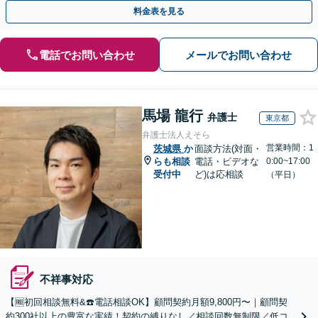
心・明確な料金体系】【オンライン相談可】
料金表を見る
電話でお問い合わせ
メールでお問い合わせ
馬場 龍行
弁護士
東京都
弁護士法人えそら
営業時間：1
茨城県
か
面談方法(対面・
らも相談
電話・ビデオな
0:00~17:00
受付中
ど)は応相談
（平日）
不祥事対応
【🆓初回相談無料&☎️電話相談OK】顧問契約月額9,800円〜｜顧問契
約300社以上の豊富な実績！契約の縛りなし／相談回数無制限／低コ