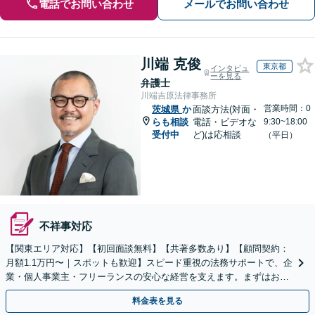
電話でお問い合わせ
メールでお問い合わせ
川端 克俊
東京都
インタビュ
ーを見る
弁護士
川端吉原法律事務所
営業時間：0
茨城県
か
面談方法(対面・
らも相談
電話・ビデオな
9:30~18:00
受付中
ど)は応相談
（平日）
不祥事対応
【関東エリア対応】【初回面談無料】【共著多数あり】【顧問契約：
月額1.1万円〜｜スポットも歓迎】スピード重視の法務サポートで、企
業・個人事業主・フリーランスの安心な経営を支えます。まずはお気
軽にご相談ください【秘密厳守】【休日・夜間相談可】
料金表を見る