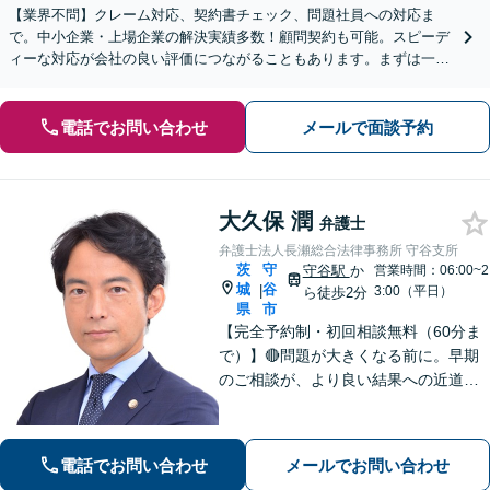
【業界不問】クレーム対応、契約書チェック、問題社員への対応ま
で。中小企業・上場企業の解決実績多数！顧問契約も可能。スピーデ
ィーな対応が会社の良い評価につながることもあります。まずは一度
ご相談を！【完全個室】【夜間／土日祝対応】
電話でお問い合わせ
メールで面談予約
大久保 潤
弁護士
弁護士法人長瀬総合法律事務所 守谷支所
茨
守
守谷駅
か
営業時間：06:00~2
城
谷
|
3:00（平日）
ら徒歩2分
県
市
【完全予約制・初回相談無料（60分ま
で）】🔴問題が大きくなる前に。早期
のご相談が、より良い結果への近道で
す。 ◉私選刑事 ◉遺産相続 ◉離婚・
不倫慰謝料 ◉交通事故 ◉介護事故
など 状況の整理から丁寧に対応。深刻
電話でお問い合わせ
メールでお問い合わせ
化する前にまずはご相談ください。