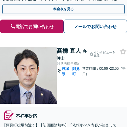
問題となりそうな経営課題までご相談を承ります
料金表を見る
電話でお問い合わせ
メールでお問い合わせ
髙橋 直人
弁
インタビューを
見る
護士
阿見法律事務所
茨城
阿見
営業時間：00:00~23:55（平
|
県
町
日）
不祥事対応
【阿見町役場前近く】【初回面談無料】「依頼すべき内容が決まって