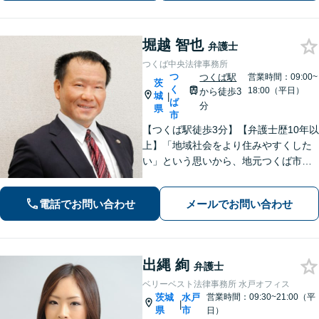
堀越 智也
弁護士
つくば中央法律事務所
つ
つくば駅
営業時間：09:00~
茨
く
18:00（平日）
から徒歩3
城
|
ば
分
県
市
【つくば駅徒歩3分】【弁護士歴10年以
上】「地域社会をより住みやすくした
い」という思いから、地元つくば市で
開業◎【離婚・男女問題】慰謝料・養
育費など幅広いトラブルに対応【相
電話でお問い合わせ
メールでお問い合わせ
続・遺言】残された借金・不動産に困
っていませんか？
出縄 絢
弁護士
ベリーベスト法律事務所 水戸オフィス
茨城
水戸
営業時間：09:30~21:00（平
|
県
市
日）