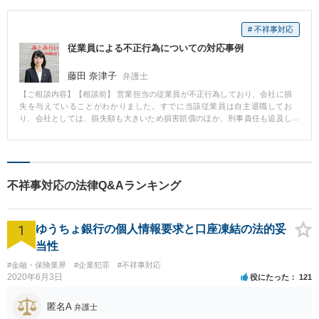
# 不祥事対応
従業員による不正行為についての対応事例
藤田 奈津子
弁護士
【ご相談内容】【相談前】 営業担当の従業員が不正行為しており、会社に損
失を与えていることがわかりました。すでに当該従業員は自主退職してお
り、会社としては、損失額も大きいため損害賠償のほか、刑事責任も追及し
たいと考えているが、まずどこから、どのように手をつけて良いか分からな
いというご相談でした。 【相談後】 民事の賠償請求、刑事の被害届や告訴状
の提出は、それぞれ全く別の手続きではありますが、例えば、「示談をする
と刑事手続については起訴猶予処分となる可能性が高くなる」「刑事事件に
ついて証拠が不十分で起訴されなかった場合には民事の賠償請求にも影響を
不祥事対応の法律Q&Aランキング
及ぼしかねない」など、それぞれが複雑に絡み合っています。 そこで、会社
としてどちらに重きを置くか検討し、まずは、民事の賠償請求に注力するこ
ととなりました。 結果的に、当該従業員の現住所が判明し、交渉の末、社内
1
調査で判明した損害額について弁償を約束する公正証書の作成に至り、無事
ゆうちょ銀行の個人情報要求と口座凍結の法的妥
回収をはかることができました。
当性
#金融・保険業界
#企業犯罪
#不祥事対応
2020年6月3日
役にたった
121
匿名A
弁護士