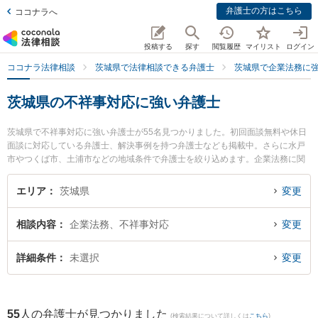
弁護士の方はこちら
ココナラへ
投稿する
探す
閲覧履歴
マイリスト
ログイン
ココナラ法律相談
茨城県で法律相談できる弁護士
茨城県で企業法務に
茨城県の不祥事対応に強い弁護士
茨城県で不祥事対応に強い弁護士が55名見つかりました。初回面談無料や休日
面談に対応している弁護士、解決事例を持つ弁護士なども掲載中。さらに水戸
市やつくば市、土浦市などの地域条件で弁護士を絞り込めます。企業法務に関
係する顧問弁護士契約や契約書作成・リーガルチェック、雇用契約書・就業規
則作成等の細かな分野での絞り込み検索もでき便利です。特に弁護士法人長瀬
エリア
茨城県
変更
総合法律事務所 日立支所の田中 佑樹弁護士や弁護士法人翠 守谷事務所の山田
雄治弁護士、弁護士法人片岡総合法律事務所 日立事務所の髙梨 亮輔弁護士のプ
相談内容
企業法務、不祥事対応
変更
ロフィール情報や弁護士費用、強みなどが注目されています。『茨城県で土日
や夜間に発生した不祥事対応のトラブルを今すぐに弁護士に相談したい』『不
祥事対応のトラブル解決の実績豊富な近くの弁護士を検索したい』『初回相談
詳細条件
未選択
変更
無料で不祥事対応を法律相談できる茨城県内の弁護士に相談予約したい』など
でお困りの相談者さんにおすすめです。
55
人の弁護士が見つかりました
(検索結果について詳しくは
こちら
)