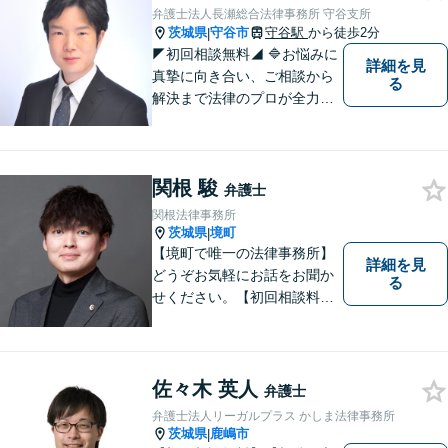
弁護士法人長瀬総合法律事務所 守谷支所
茨城県
守谷市
守谷駅
から徒歩2分
|
◤初回相談無料◢ 🔷お悩みに
詳細を見
真摯に向き合い、ご相談から
る
解決まで法律のプロが全力で
サポートいたします。早期対
応で解決スピードUP！誠実さ
と経験で支えます。🔷不安な
関根 駿
日々を終わらせるために安心
弁護士
の第一歩を踏み出しましょ
関根法律事務所
う。お気軽にお問い合わせく
茨城県
境町
|
ださい。
【境町で唯一の法律事務所】
詳細を見
どうぞお気軽にお話をお聞か
る
せください。【初回相談料無
料】【キッズスペース有り】
佐々木 英人
弁護士
弁護士法人リーガルプラス かしま法律事務所
茨城県
鹿嶋市
|