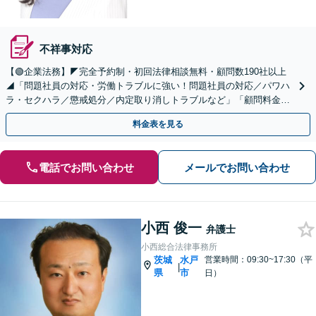
不祥事対応
【🟢企業法務】◤完全予約制・初回法律相談無料・顧問数190社以上
◢「問題社員の対応・労働トラブルに強い！問題社員の対応／パワハ
ラ・セクハラ／懲戒処分／内定取り消しトラブルなど」「顧問料金も
わかりやすいプランご用意しております。」
料金表を見る
電話でお問い合わせ
メールでお問い合わせ
小西 俊一
弁護士
小西総合法律事務所
茨城
水戸
営業時間：09:30~17:30（平
|
県
市
日）