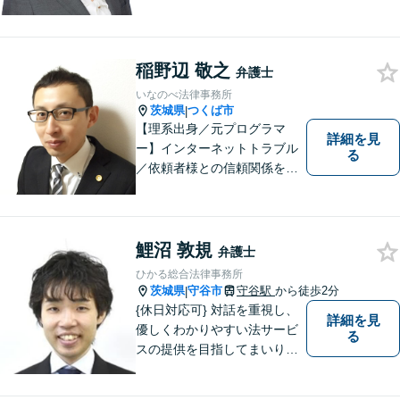
トいたします。誠実さと経験
で支えます。🔷不安な日々を
終わらせるために安心の第一
稲野辺 敬之
歩を踏み出しましょう。お気
弁護士
軽にお問い合わせください。
いなのべ法律事務所
茨城県
つくば市
|
【理系出身／元プログラマ
詳細を見
ー】インターネットトラブル
る
／依頼者様との信頼関係を第
一に、紛争解決をはかりま
す。【事前予約で夜間対応
可】
鯉沼 敦規
弁護士
ひかる総合法律事務所
茨城県
守谷市
守谷駅
から徒歩2分
|
{休日対応可} 対話を重視し、
詳細を見
優しくわかりやすい法サービ
る
スの提供を目指してまいりま
す。