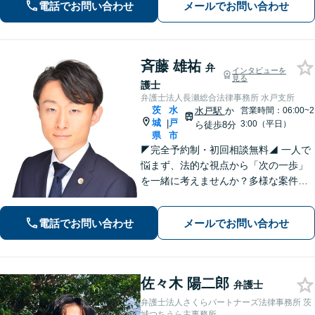
電話でお問い合わせ
メールでお問い合わせ
士費用もわかりやすく説明【夜間相談
可】
斉藤 雄祐
弁
インタビューを
見る
護士
弁護士法人長瀬総合法律事務所 水戸支所
茨
水
水戸駅
か
営業時間：06:00~2
城
戸
|
3:00（平日）
ら徒歩8分
県
市
◤完全予約制・初回相談無料◢ 一人で
悩まず、法的な視点から「次の一歩」
を一緒に考えませんか？多様な案件に
取り組んできた経験を活かし、状況に
合う解決策をご提案します。まずは安
電話でお問い合わせ
メールでお問い合わせ
心して現状をお聞かせください。【離
婚・不倫｜交通事故｜相続｜刑事｜企
業法務】
佐々木 陽二郎
弁護士
弁護士法人さくらパートナーズ法律事務所 茨
城つちうら主事務所