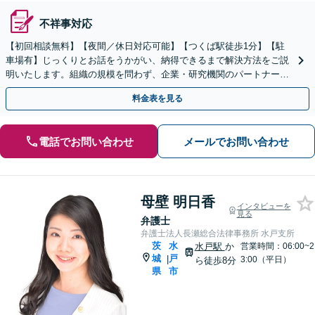
不祥事対応
【初回相談無料】【夜間／休日対応可能】【つくば駅徒歩1分】【駐
車場有】じっくりとお話をうかがい、納得できるまで解決方法をご説
明いたします。組織の規模を問わず、企業・研究機関のパートナーと
してサポートいたします【知財紛争の交渉・警告・訴訟】
料金表を見る
電話でお問い合わせ
メールでお問い合わせ
母壁 明日香
インタビューを
見る
弁護士
弁護士法人長瀬総合法律事務所 水戸支所
茨
水
水戸駅
か
営業時間：06:00~2
城
戸
|
3:00（平日）
ら徒歩8分
県
市