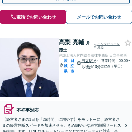
電話でお問い合わせ
メールでお問い合わせ
髙梨 亮輔
弁
インタビューを
見る
護士
弁護士法人片岡総合法律事務所 日立事務所
茨
日
日立駅
か
営業時間：00:00~
城
立
|
23:59（平日）
ら徒歩10分
県
市
不祥事対応
【経営者さまの1日を「26時間」に増やす】をモットーに、経営者さ
まの経営判断スピードを加速させる、きめ細やかな経営顧問サービス
を提供します。LINEやチャットワークなどでスピーディに対応。今後