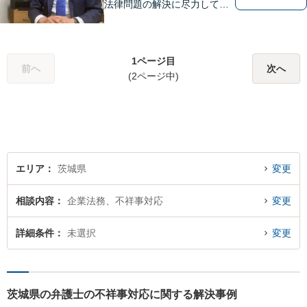
法律問題の解決に尽力してお
ります。地域の実情を踏まえ
た丁寧な対応を心掛けていま
す。お困りごとがありました
1ページ目
ら、お気軽にご相談くださ
前へ
次へ
(2ページ中)
い。
エリア
茨城県
変更
相談内容
企業法務、不祥事対応
変更
詳細条件
未選択
変更
茨城県の弁護士の不祥事対応に関する解決事例