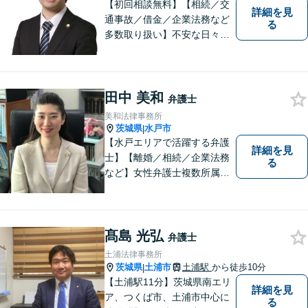
【初回相談無料】【相続／交
詳細を見
通事故／借金／企業法務など
る
多数取り扱い】不安な日々を
お過ごしの方は、ぜひ一度ご
連絡ください！皆様のお気持
ちを尊重して解決へと動いて
まいります。法律的知見のア
田中 美和
弁護士
ップデートを怠りません。
美和法律事務所
茨城県
水戸市
|
【水戸エリアで活躍する弁護
詳細を見
士】【離婚／相続／企業法務
る
など】女性弁護士複数所属／
多岐にわたる分野で解決実績
あり。皆様の新たな一歩を支
援すべく、多面的にサポート
いたします。お困りごとがあ
髙島 光弘
弁護士
ればお気軽にご相談くださ
土浦法律事務所
い。
茨城県
土浦市
土浦駅
から徒歩10分
|
【土浦駅11分】茨城県南エリ
詳細を見
ア、つくば市、土浦市中心に
る