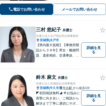
電話でお問い合わせ
メールでお問い合わせ
三村 悠紀子
弁護士
弁護士法人水戸翔合同法律事務所
茨城県
水戸市
|
【県内最大規模】【事務所開
詳細を見
設から３８年】男女・離婚問
る
題、遺産相続、交通事故、労
働問題、刑事事件などさまざ
まな法律トラブルに対応する
地域密着の女性弁護士。お困
りごとがあればお気軽にご相
鈴木 麻文
弁護士
談ください！お一人おひとり
弁護士法人長瀬総合法律事務所
に誠実に向き合います。
茨城県
牛久市
牛久駅
から徒歩1分
|
◤初回相談無料◢ 🔷お悩みに
詳細を見
真摯に向き合い、ご相談から
る
解決まで丁寧に適切にサポー