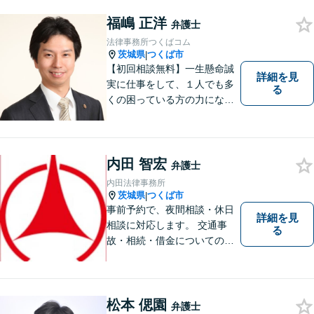
福嶋 正洋
弁護士
法律事務所つくばコム
茨城県
つくば市
|
【初回相談無料】一生懸命誠
詳細を見
実に仕事をして、１人でも多
る
くの困っている方の力にな
り、依頼者から感謝されるよ
うな弁護士像を理想としてき
ました。弁護士に相談すべき
事案かどうかも含め、私が親
内田 智宏
弁護士
切・丁寧にご対応致します。
内田法律事務所
ぜひご相談ください。
茨城県
つくば市
|
事前予約で、夜間相談・休日
詳細を見
相談に対応します。 交通事
る
故・相続・借金についてのご
相談は初回無料で実施いたし
ますので、お問合せくださ
い。
松本 偲園
弁護士