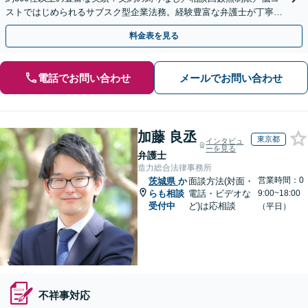
ストではじめられるサブスク型企業法務。経験豊富な弁護士が丁寧に
対応。【関東エリア対応】
料金表を見る
電話でお問い合わせ
メールでお問い合わせ
加藤 良丞
東京都
インタビュ
ーを見る
弁護士
造力総合法律事務所
営業時間：0
茨城県
か
面談方法(対面・
らも相談
電話・ビデオな
9:00~18:00
受付中
ど)は応相談
（平日）
不祥事対応