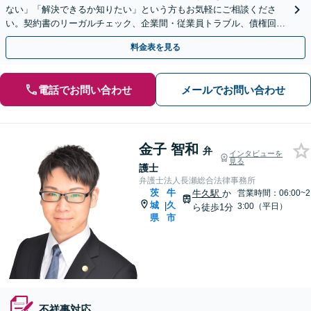
ない」「解決できるか知りたい」という方もお気軽にご相談くださ
い。契約書のリーガルチェック、企業間・従業員トラブル、債権回収
など【顧問契約可能】
料金表を見る
電話でお問い合わせ
メールでお問い合わせ
金子 智和
弁
インタビューを
見る
護士
弁護士法人長瀬総合法律事務所
茨
牛
牛久駅
か
営業時間：06:00~2
城
久
|
3:00（平日）
ら徒歩1分
県
市
不祥事対応