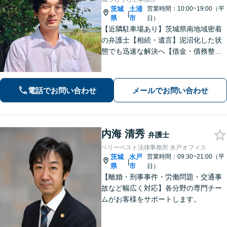
茨城
土浦
営業時間：10:00~19:00（平
|
県
市
日）
【近隣駐車場あり】茨城県南地域密着
の弁護士【相続・遺言】泥沼化した状
態でも迅速な解決へ【借金・債務整
理】個人法人問わず債務整理に尽力。
一つひとつの問題に真摯に向き合いま
す。【初回面談無料】【法テラス利用
電話でお問い合わせ
メールでお問い合わせ
可】【休日・夜間対応可】
内海 清秀
弁護士
ベリーベスト法律事務所 水戸オフィス
茨城
水戸
営業時間：09:30~21:00（平
|
県
市
日）
【離婚・刑事事件・労働問題・交通事
故など幅広く対応】各分野の専門チー
ムがお客様をサポートします。