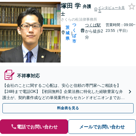
塚田 学
弁護
インタビューを見
る
士
さくらの杜法律事務所
つ
つくば駅
営業時間：09:00~
茨
く
23:55（平日）
から徒歩2
城
|
ば
分
県
市
不祥事対応
【会社のことに関するご心配は、安心と信頼の専門家へご相談を】
【24時まで電話OK】【初回無料】企業法務に特化した経験豊富な弁
護士が、契約書作成などの単発案件からセカンドオピニオンまでお客
さまのニーズに応じ柔軟に対応いたします。
料金表を見る
電話でお問い合わせ
メールでお問い合わせ