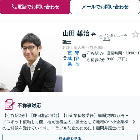
電話でお問い合わせ
メールでお問い合わせ
山田 雄治
弁
インタビューを
見る
護士
弁護士法人翠 守谷事務所
茨
守
守谷駅
か
営業時間：10:00~1
城
谷
|
9:00（平日）
ら徒歩2分
県
市
不祥事対応
【守谷駅2分】【即日相談可能】【IT企業多数受任】顧問契約1万円〜
／スポット依頼も可能。地元密着型の弁護士として地域の中小企業様
のご相談を受けています。トラブル防止のためにも顧問弁護士の活用
をご検討ください。マンション管理組合顧問経験あり。
料金表を見る