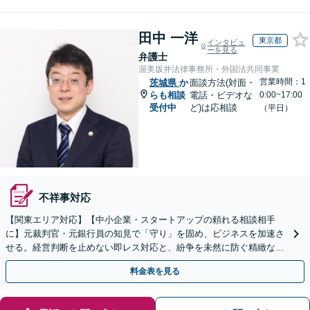
田中 一洋
東京都
インタビュ
ーを見る
弁護士
渥美坂井法律事務所・外国法共同事業
営業時間：1
茨城県
か
面談方法(対面・
らも相談
電話・ビデオな
0:00~17:00
受付中
ど)は応相談
（平日）
不祥事対応
【関東エリア対応】【中小企業・スタートアップの頼れる相談相手
に】元裁判官・元銀行員の知見で「守り」を固め、ビジネスを加速さ
せる。経営判断を止めない即レス対応と、紛争を未然に防ぐ精緻な契
約戦略。【夜間・WEB相談可】
料金表を見る