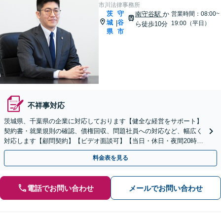
市川法律事務所
茨
守
南守谷駅
か
営業時間：08:00~
城
谷
|
19:00（平日）
ら徒歩10分
県
市
不祥事対応
茨城県、千葉県の企業に対応しております【健全な経営をサポート】
契約書・就業規則の確認、債権回収、問題社員への対応など、幅広く
対応します【顧問契約】【ビデオ面談可】【当日・休日・夜間20時ま
でのご相談可】【南守谷駅10分】
料金表を見る
電話でお問い合わせ
メールでお問い合わせ