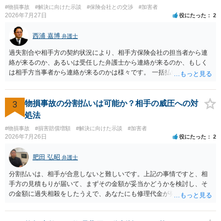
をお勧めいたします。 ・相手方保険会社から届いている示談金額の提
#物損事故
#解決に向けた示談
#保険会社との交渉
#加害者
示書類 ・叔母様の診断名、けがの内容 ・治療開始日及び治療終了日
2026年7月27日
役にたった
2
・入院の有無、通院回数 ・現在も症状が残っているか ・叔母様ご本人
やご家族等が加入している保険に、今回の事故で利用できる弁護士費
西浦 嘉博
弁護士
用特約が付帯しているか なお、被害者は叔母様ご本人となりますの
で、弁護士が受任する場合には、叔母様ご本人の依頼意思等を確認す
過失割合や相手方の契約状況により、相手方保険会社の担当者から連
る必要があります。日本語での十分な意思疎通が難しいとのことです
絡が来るのか、あるいは受任した弁護士から連絡が来るのか、もしく
ので、そのあたりのご事情も踏まえて、依頼意思の確認方法等を検討
は相手方当事者から連絡が来るのかは様々です。 一括払いや分割払い
する必要があると思われます。
は、和解交渉の際の条件となります。 相手方が相談者さんの損害賠償
金の支払いにつき、分割払いに合意すれば、和解は可能です。 他方で
合意しなければ和解できないことになります。 今後の見通しを知る為
3
物損事故の分割払いは可能か？相手の威圧への対
に、交渉の方向性につき、最寄りの法律事務所で相談だけでもされる
処法
ことも検討ください。
#物損事故
#損害賠償増額
#解決に向けた示談
#加害者
2026年7月26日
役にたった
2
肥田 弘昭
弁護士
分割払いは、相手が合意しないと難しいです。上記の事情ですと、相
手方の見積もりが届いて、まずその金額が妥当かどうかを検討し、そ
の金額に過失相殺をしたうえで、あなたにも修理代金が発生している
のであれば、過失相殺後の相互の金額について相殺して、その残額を
分割払いにしたいとの示談案を提案するのが良いかと思います。威圧