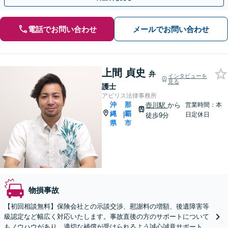
電話でお問い合わせ
メールでお問い合わせ
上間 貞史
弁
インタビューを
見る
護士
アビリス法律事務所
沖
那
壺川駅
から
営業時間：本
縄
覇
|
日定休日
徒歩9分
県
市
物損事故
【初回相談無料】保険会社との示談交渉、慰謝料の増額、後遺障害等
級認定など幅広く対応いたします。事故直後の方のサポートについて
もノウハウがあり、適切な補償が受けられるよう誠心誠意サポートい