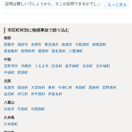
証明は難しいでしょうから、そこが証明できるかでしょうね。
市区町村別に物損事故で絞り込む
南部
那覇市
浦添市
糸満市
豊見城市
南城市
与那原町
南風原町
渡嘉敷村
座間味村
粟国村
渡名喜村
八重瀬町
中部
宜野湾市
沖縄市
うるま市
読谷村
嘉手納町
北谷町
北中城村
中城村
西原町
北部
名護市
国頭村
大宜味村
東村
今帰仁村
本部町
恩納村
宜野座村
金武町
伊江村
伊平屋村
伊是名村
八重山
石垣市
竹富町
与那国町
久米島
久米島町