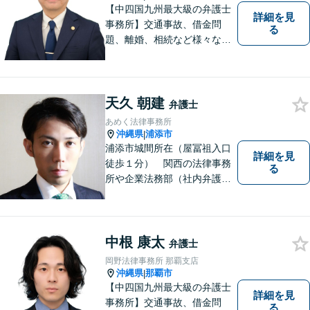
【中四国九州最大級の弁護士
詳細を見
事務所】交通事故、借金問
る
題、離婚、相続など様々な問
題について、「何度でも無
料」の相談を行っています！
まずはお気軽にご相談くださ
い！
天久 朝建
弁護士
あめく法律事務所
沖縄県
浦添市
|
浦添市城間所在（屋冨祖入口
詳細を見
徒歩１分） 関西の法律事務
る
所や企業法務部（社内弁護士
として）で経験を積んだ弁護
士が対応いたします
中根 康太
弁護士
岡野法律事務所 那覇支店
沖縄県
那覇市
|
【中四国九州最大級の弁護士
詳細を見
事務所】交通事故、借金問
る