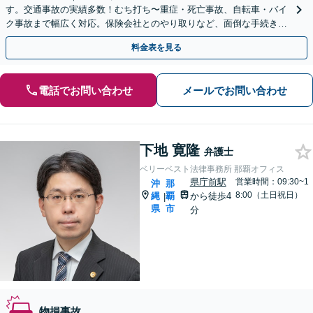
す。交通事故の実績多数！むち打ち〜重症・死亡事故、自転車・バイ
ク事故まで幅広く対応。保険会社とのやり取りなど、面倒な手続きを
代理いたします。お早めにご相談ください【WEB面談可】
料金表を見る
電話でお問い合わせ
メールでお問い合わせ
下地 寛隆
弁護士
ベリーベスト法律事務所 那覇オフィス
県庁前駅
営業時間：09:30~1
沖
那
8:00（土日祝日）
縄
覇
から徒歩4
|
県
市
分
物損事故