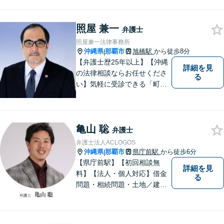
料」の相談を行っています！
まずはお気軽にご相談くださ
い！
照屋 兼一
弁護士
照屋兼一法律事務所
沖縄県
那覇市
旭橋駅
から徒歩8分
|
【弁護士歴25年以上】【沖縄
詳細を見
の法律相談ならお任せくださ
る
い】気軽に受診できる「町医
者」のような弁護士でありた
いと思っています。豊富な経
験により培ったノウハウを活
亀山 聡
かし、ひとりでも多く悩まれ
弁護士
ている方を救います。ぜひご
弁護士法人ACLOGOS
相談ください。
沖縄県
那覇市
県庁前駅
から徒歩6分
|
【県庁前駅】【初回相談無
詳細を見
料】【法人・個人対応】借金
る
問題・相続問題・土地／建物
／建築紛争・企業法務・事業
承継なら弁護士法人アクロゴ
スにお任せください。