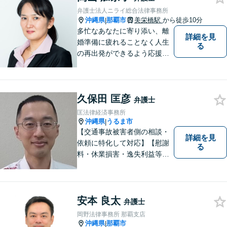
します【分割払い可】【休日
弁護士法人ニライ総合法律事務所
夜間対応】【駐車場あり】
沖縄県
那覇市
美栄橋駅
から徒歩10分
|
多忙なあなたに寄り添い、離
詳細を見
婚準備に疲れることなく人生
る
の再出発ができるよう応援し
ます。
久保田 匡彦
弁護士
匡法律経済事務所
沖縄県
うるま市
|
【交通事故被害者側の相談・
詳細を見
依頼に特化して対応】【慰謝
る
料・休業損害・逸失利益等の
増額交渉可】
安本 良太
弁護士
岡野法律事務所 那覇支店
沖縄県
那覇市
|