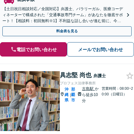
【土日祝日相談対応／全国対応】弁護士、パラリーガル、医療コーデ
ィネーターで構成された「交通事故専門チーム」があなたを徹底サポ
ート！【相談料：初回無料※1】不利益な話し合いが進む前に、今す
ぐ相談！
料金表を見る
電話でお問い合わせ
メールでお問い合わせ
具志堅 尚也
弁護士
プロフェス法律事務所
古島駅
か
営業時間：08:00~2
沖
那
0:00（日曜日）
縄
覇
ら徒歩10
|
県
市
分