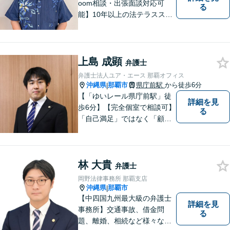
oom相談・出張面談対応可
る
能】10年以上の法テラススタ
ッフ弁護士の経験を活かし、
地域に密着した法的サービス
をご提供します！どんなご相
談にも親身に寄り添い、あな
上島 成顕
弁護士
たの未来を全力でサポートい
弁護士法人ユア・エース 那覇オフィス
たします【沖縄北部エリア・
沖縄県
那覇市
県庁前駅
から徒歩6分
|
名護市】
【「ゆいレール県庁前駅」徒
詳細を見
歩6分】【完全個室で相談可】
る
「自己満足」ではなく「顧客
満足」が得られたかどうかを
大切にしています。一人一人
の依頼者に寄り添い、依頼者
林 大貴
が本当に求める最高の結果に
弁護士
こだわり続けたいと考えてお
岡野法律事務所 那覇支店
ります。 お気軽にご相談くだ
沖縄県
那覇市
|
さい。
【中四国九州最大級の弁護士
詳細を見
事務所】交通事故、借金問
る
題、離婚、相続など様々な問