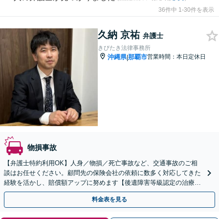
36件中 1-30件を表示
久納 京祐
弁護士
きびたき法律事務所
沖縄県
那覇市
営業時間：本日定休日
|
物損事故
【弁護士特約利用OK】人身／物損／死亡事故など、交通事故のご相
談はお任せください。顧問先の保険会社の依頼に数多く対応してきた
経験を活かし、賠償額アップに努めます【後遺障害等級認定の治療方
針や通院頻度もアドバイス】事故直後からご相談ください
料金表を見る