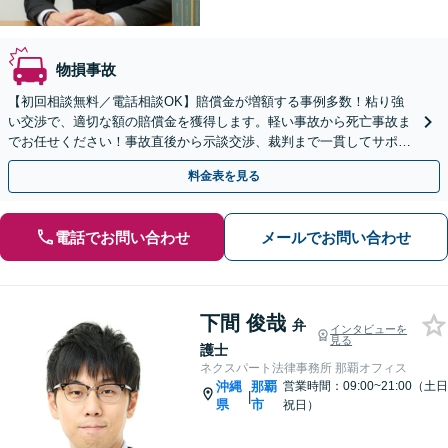
物損事故
【初回相談無料／電話相談OK】賠償金が増額する事例多数！粘り強
い交渉で、適切な額の賠償金を獲得します。軽い事故から死亡事故ま
でお任せください！事故直後から示談交渉、裁判まで一貫してサポー
ト【ビデオ面談】【弁護士特約利用OK】
料金表を見る
電話でお問い合わせ
メールでお問い合わせ
下間 俊哉
弁
インタビューを
見る
護士
ネクスパート法律事務所 那覇オフィス
沖縄
那覇
営業時間：09:00~21:00（土日
|
県
市
祝日）