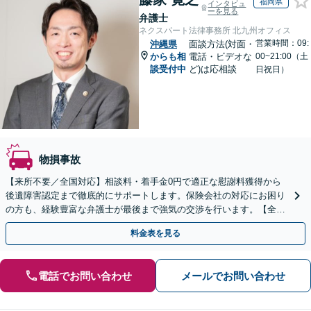
福岡県
インタビュ
ーを見る
弁護士
ネクスパート法律事務所 北九州オフィス
営業時間：09:
沖縄県
面談方法(対面・
からも相
電話・ビデオな
00~21:00（土
談受付中
ど)は応相談
日祝日）
物損事故
【来所不要／全国対応】相談料・着手金0円で適正な慰謝料獲得から
後遺障害認定まで徹底的にサポートします。保険会社の対応にお困り
の方も、経験豊富な弁護士が最後まで強気の交渉を行います。【全国
13拠点】お気軽にご相談ください。
料金表を見る
電話でお問い合わせ
メールでお問い合わせ