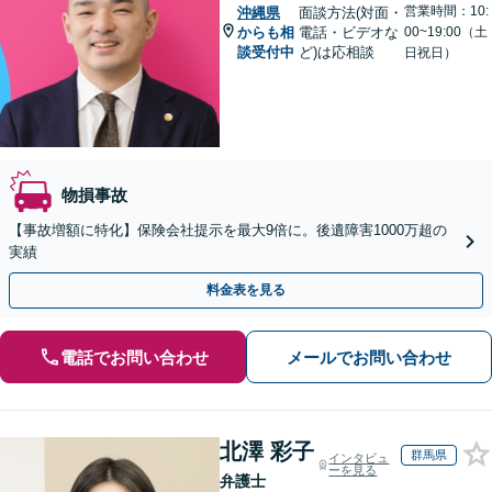
営業時間：10:
沖縄県
面談方法(対面・
からも相
電話・ビデオな
00~19:00（土
談受付中
ど)は応相談
日祝日）
物損事故
【事故増額に特化】保険会社提示を最大9倍に。後遺障害1000万超の
実績
料金表を見る
電話でお問い合わせ
メールでお問い合わせ
北澤 彩子
群馬県
インタビュ
ーを見る
弁護士