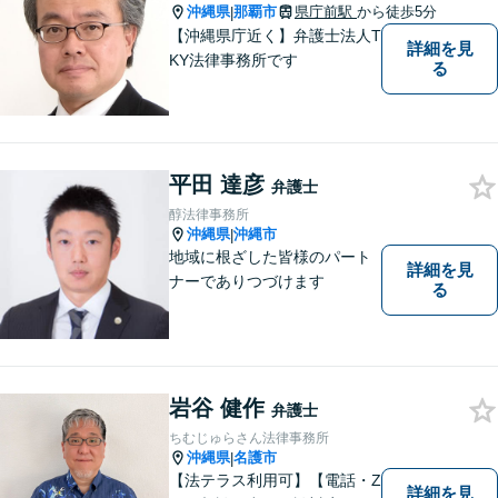
沖縄県
那覇市
県庁前駅
から徒歩5分
|
【沖縄県庁近く】弁護士法人T
詳細を見
KY法律事務所です
る
平田 達彦
弁護士
醇法律事務所
沖縄県
沖縄市
|
地域に根ざした皆様のパート
詳細を見
ナーでありつづけます
る
岩谷 健作
弁護士
ちむじゅらさん法律事務所
沖縄県
名護市
|
【法テラス利用可】【電話・Z
詳細を見