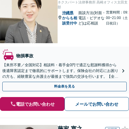
ネクスパート法律事務所 高崎オフィス太田支
部
営業時間：09:
沖縄県
面談方法(対面・
からも相
電話・ビデオな
00~21:00（土
談受付中
ど)は応相談
日祝日）
物損事故
【来所不要／全国対応】相談料・着手金0円で適正な慰謝料獲得から
後遺障害認定まで徹底的にサポートします。保険会社の対応にお困り
の方も、経験豊富な弁護士が最後まで強気の交渉を行います。【全国
13拠点】お気軽にご相談ください。
料金表を見る
電話でお問い合わせ
メールでお問い合わせ
藤家 寛之