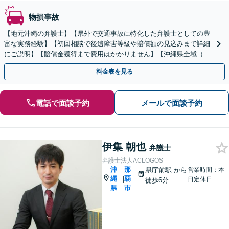
物損事故
【地元沖縄の弁護士】【県外で交通事故に特化した弁護士としての豊
富な実務経験】【初回相談で後遺障害等級や賠償額の見込みまで詳細
にご説明】【賠償金獲得まで費用はかかりません】【沖縄県全域（離
島含む）対応◎】
料金表を見る
電話で面談予約
メールで面談予約
伊集 朝也
弁護士
弁護士法人ACLOGOS
沖
那
県庁前駅
から
営業時間：本
縄
覇
|
日定休日
徒歩6分
県
市