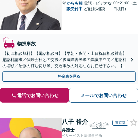
からも相
電話・ビデオな
00~21:00（土
談受付中
ど)は応相談
日祝日）
物損事故
【初回相談無料】【電話相談可】【早朝・夜間・土日祝日相談対応】
慰謝料請求／保険会社との交渉／後遺障害等級の異議申立て／慰謝料
の増額／治療の打ち切り等、交通事故の対応ならお任せ下さい。【交
通事故に強い弁護士】弁護士特約利用可【カード払い可】
料金表を見る
電話でお問い合わせ
メールでお問い合わせ
八子 裕介
東京都
インタビュ
ーを見る
弁護士
ベリーベスト法律事務所