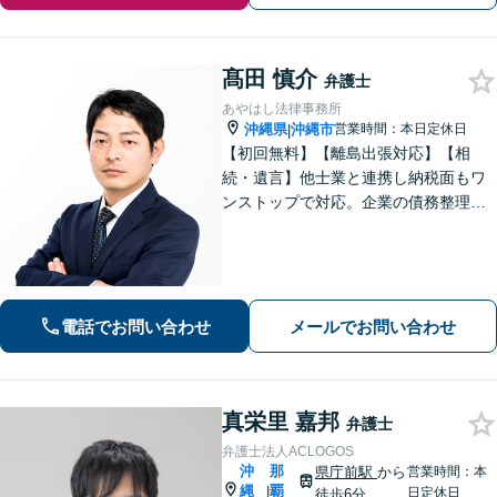
髙田 慎介
弁護士
あやはし法律事務所
沖縄県
沖縄市
営業時間：本日定休日
|
【初回無料】【離島出張対応】【相
続・遺言】他士業と連携し納税面もワ
ンストップで対応。企業の債務整理も
お任せください【刑事事件】迅速対応
で無罪獲得や勾留請求却下の実績多数
【借金・債務整理】10年以上の経験あ
り。家族にバレない整理を実現
電話でお問い合わせ
メールでお問い合わせ
真栄里 嘉邦
弁護士
弁護士法人ACLOGOS
沖
那
県庁前駅
から
営業時間：本
縄
覇
|
日定休日
徒歩6分