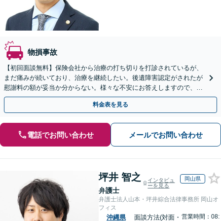
物損事故
【初回面談無料】保険会社から治療の打ち切りを打診されているが、
まだ痛みが続いており、治療を継続したい。後遺障害認定がされたが
慰謝料の額が妥当か分からない。様々な不安にお答えしますので、お
気軽にご連絡ください。ご相談・着手金は無料です。
料金表を見る
電話でお問い合わせ
メールでお問い合わせ
坪井 智之
岡山県
インタビュ
ーを見る
弁護士
弁護士法人山本・坪井綜合法律事務所 岡山オ
フィス
営業時間：08:
沖縄県
面談方法(対面・