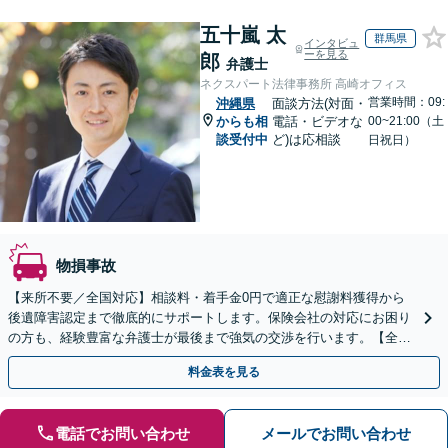
五十嵐 太
群馬県
インタビュ
ーを見る
郎
弁護士
ネクスパート法律事務所 高崎オフィス
営業時間：09:
沖縄県
面談方法(対面・
からも相
電話・ビデオな
00~21:00（土
談受付中
ど)は応相談
日祝日）
物損事故
【来所不要／全国対応】相談料・着手金0円で適正な慰謝料獲得から
後遺障害認定まで徹底的にサポートします。保険会社の対応にお困り
の方も、経験豊富な弁護士が最後まで強気の交渉を行います。【全国
13拠点】お気軽にご相談ください。
料金表を見る
電話でお問い合わせ
メールでお問い合わせ