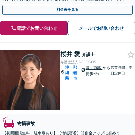
たしますので、事故に遭われたら早めにご相談ください。
料金表を見る
電話でお問い合わせ
メールでお問い合わせ
桜井 愛
弁護士
弁護士法人ACLOGOS
沖
那
県庁前駅
から
営業時間：本
縄
覇
|
日定休日
徒歩6分
県
市
物損事故
【初回面談無料｜駐車場あり】【地域密着】賠償金アップに努めま