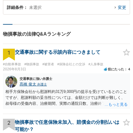
詳細条件
未選択
変更
物損事故の法律Q&Aランキング
1
交通事故に関する示談内容につきまして
#自動車事故
#物損事故
#被害者
#保険会社との交渉
#人身事故
2026年8月3日
役にたった
4
交通事故に強い弁護士
髙橋 俊太
弁護士
相手方保険会社から慰謝料約31万9,000円の提示を受けているとのこと
ですが、慰謝料額の妥当性については、金額だけでは判断が難しく、
叔母様の受傷内容、治療期間、実際の通院日数、治療終了の経緯、後
遺症の有無、相手方保険会社から提示されている示談内容の内訳等を
確認する必要があります。保険会社から提示される慰謝料額について
は、弁護士が介入することにより増額を検討できる場合がありますの
2
物損事故で任意保険未加入、賠償金の分割払いは
で、以下の資料・情報を準備した上で、弁護士に個別に相談すること
可能か？