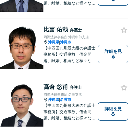
題、離婚、相続など様々な問
題について、「何度でも無
料」の相談を行っています！
まずはお気軽にご相談くださ
い！
比嘉 佑哉
弁護士
岡野法律事務所 沖縄中部支店
沖縄県
沖縄市
|
【中四国九州最大級の弁護士
詳細を見
事務所】交通事故、借金問
る
題、離婚、相続など様々な問
題について、「何度でも無
料」の相談を行っています！
まずはお気軽にご相談くださ
い！
髙倉 悠甫
弁護士
岡野法律事務所 名護支店
沖縄県
名護市
|
【中四国九州最大級の弁護士
詳細を見
事務所】交通事故、借金問
る
題、離婚、相続など様々な問
題について、「何度でも無