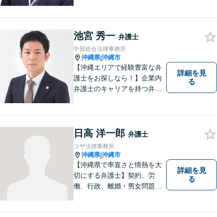
題について、「何度でも無
料」の相談を行っています！
まずはお気軽にご相談くださ
い！
池宮 秀一
弁護士
中部総合法律事務所
沖縄県
沖縄市
|
【沖縄エリアで経験豊富な弁
詳細を見
護士をお探しなら！】企業内
る
弁護士のキャリアを持つ弁護
士。離婚／労働／企業法務／
債務整理／交通事故など、多
種多様なご相談に対応してお
ります。スピード感を持っ
日高 洋一郎
弁護士
て、かつ丁寧な対応を心がけ
コザ法律事務所
ていますので、ぜひ気兼ねな
沖縄県
沖縄市
|
くご相談ください。
【沖縄県で率直さと情熱を大
詳細を見
切にする弁護士】契約、労
る
働、行政、離婚・男女問題、
相続問題など、広範囲の業務
を取り扱っております。沖縄