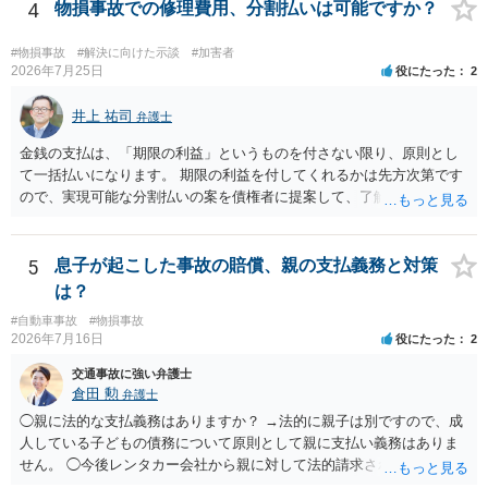
されるのであれば、斡旋、仲裁、民事調停を利用しては如何でしょう
4
物損事故での修理費用、分割払いは可能ですか？
か。ご参考にしてください。
#物損事故
#解決に向けた示談
#加害者
2026年7月25日
役にたった
2
井上 祐司
弁護士
金銭の支払は、「期限の利益」というものを付さない限り、原則とし
て一括払いになります。 期限の利益を付してくれるかは先方次第です
ので、実現可能な分割払いの案を債権者に提案して、了解してもらえ
れば分割払いは可能です。
5
息子が起こした事故の賠償、親の支払義務と対策
は？
#自動車事故
#物損事故
2026年7月16日
役にたった
2
交通事故に強い弁護士
倉田 勲
弁護士
◯親に法的な支払義務はありますか？ →法的に親子は別ですので、成
人している子どもの債務について原則として親に支払い義務はありま
せん。 ◯今後レンタカー会社から親に対して法的請求される可能性は
ありますか？ →原則として支払い義務がない以上請求される可能性は