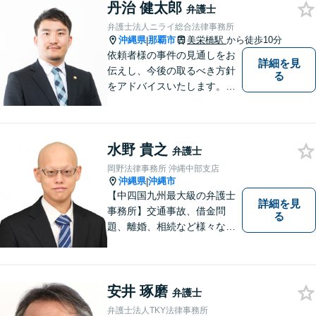
丹治 健太郎
弁護士
弁護士法人ニライ総合法律事務所
沖縄県
那覇市
美栄橋駅
から徒歩10分
|
依頼者様の事件の見通しをお
詳細を見
伝えし、今後の取るべき方針
る
をアドバイスいたします。徹
底したリーガルサービスを提
供します。
水野 貴之
弁護士
岡野法律事務所 沖縄中部支店
沖縄県
沖縄市
|
【中四国九州最大級の弁護士
詳細を見
事務所】交通事故、借金問
る
題、離婚、相続など様々な問
題について、「何度でも無
料」の相談を行っています！
まずはお気軽にご相談くださ
い！
安井 琢磨
弁護士
弁護士法人TKY法律事務所