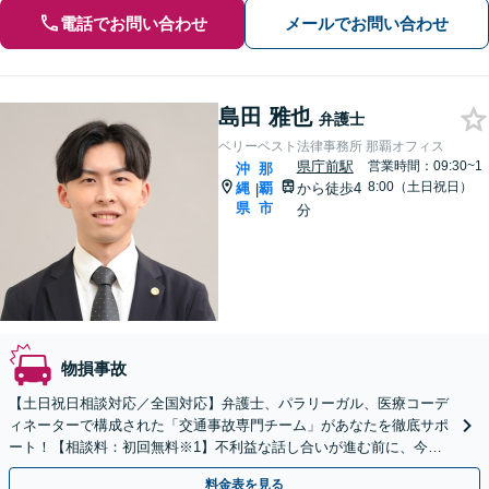
電話でお問い合わせ
メールでお問い合わせ
島田 雅也
弁護士
ベリーベスト法律事務所 那覇オフィス
県庁前駅
営業時間：09:30~1
沖
那
8:00（土日祝日）
縄
覇
から徒歩4
|
県
市
分
物損事故
【土日祝日相談対応／全国対応】弁護士、パラリーガル、医療コーデ
ィネーターで構成された「交通事故専門チーム」があなたを徹底サポ
ート！【相談料：初回無料※1】不利益な話し合いが進む前に、今す
ぐ相談！
料金表を見る