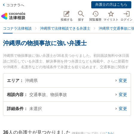
弁護士の方はこちら
ココナラへ
投稿する
探す
閲覧履歴
マイリスト
ログイン
ココナラ法律相談
沖縄県で法律相談できる弁護士
沖縄県で交通事故に
沖縄県の物損事故に強い弁護士
沖縄県で物損事故に強い弁護士が36名見つかりました。初回面談無料や休日面
談に対応している弁護士、解決事例を持つ弁護士なども掲載中。さらに那覇市
や沖縄市、名護市などの地域条件で弁護士を絞り込めます。交通事故に関係す
る自動車事故やバイク事故、自転車事故等の細かな分野での絞り込み検索もで
き便利です。特にきびたき法律事務所の久納 京祐弁護士やベリーベスト法律事
エリア
沖縄県
変更
務所 那覇オフィスの島田 雅也弁護士、アビリス法律事務所の上間 貞史弁護士
のプロフィール情報や弁護士費用、強みなどが注目されています。『沖縄県で
相談内容
交通事故、物損事故
変更
土日や夜間に発生した物損事故のトラブルを今すぐに弁護士に相談したい』
『物損事故のトラブル解決の実績豊富な近くの弁護士を検索したい』『初回相
談無料で物損事故を法律相談できる沖縄県内の弁護士に相談予約したい』など
詳細条件
未選択
変更
でお困りの相談者さんにおすすめです。
36
人の弁護士が見つかりました
(検索結果について詳しくは
こちら
)