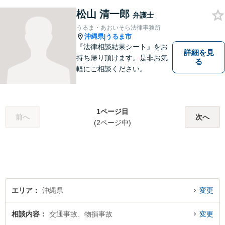
の皆様のお役に立てればと思
っております。お困りごとが
松山 清一郎
弁護士
あれば、一度ご相談くださ
うるま・あおいそら法律事務所
い。
沖縄県
うるま市
|
『法律相談結果シート』をお
詳細を見
持ち帰り頂けます。是非お気
る
軽にご相談ください。
1ページ目
前へ
次へ
(2ページ中)
エリア
沖縄県
変更
相談内容
交通事故、物損事故
変更