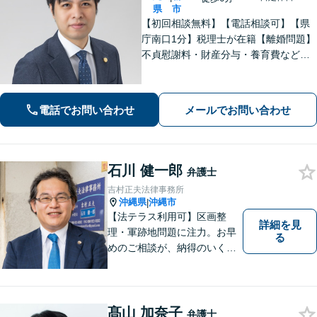
県
市
【初回相談無料】【電話相談可】【県
庁南口1分】税理士が在籍【離婚問題】
不貞慰謝料・財産分与・養育費など。
協議・調停・別居中、どの段階でもご
相談ください【不動産】賃料増額（減
額）・明け渡し請求・立退料増額など
電話でお問い合わせ
メールでお問い合わせ
に対応。交渉から訴訟までお任せくだ
さい。
石川 健一郎
弁護士
吉村正夫法律事務所
沖縄県
沖縄市
|
【法テラス利用可】区画整
詳細を見
理・軍跡地問題に注力。お早
る
めのご相談が、納得のいく解
決への第一歩です！離婚／相
続問題など、話がこじれてし
まう前にご連絡を。あなたの
代理人として全力でサポート
髙山 加奈子
弁護士