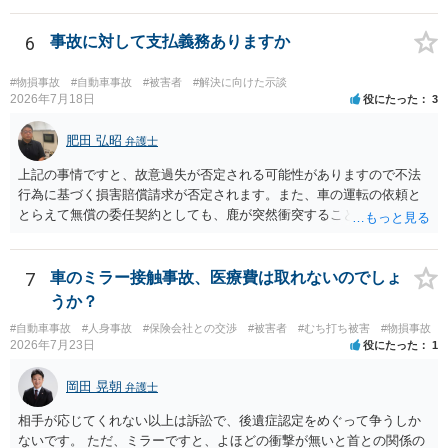
低いでしょう。 ◯親である私は今後どう対応すべきでしょうか？ →債
権者に対してご自身は支払いを拒み、請求するのであれば本人に対し
6
事故に対して支払義務ありますか
て請求するよう言う程度かと思います。
#物損事故
#自動車事故
#被害者
#解決に向けた示談
2026年7月18日
役にたった
3
肥田 弘昭
弁護士
上記の事情ですと、故意過失が否定される可能性がありますので不法
行為に基づく損害賠償請求が否定されます。また、車の運転の依頼と
とらえて無償の委任契約としても、鹿が突然衝突することは予見がで
きませんので善管注意義務違反は否定され債務不履行に基づく損害賠
償請求も成立しない可能性があります。以上の理由から支払義務は否
定される可能性が高いです。ご参考にしてください。
7
車のミラー接触事故、医療費は取れないのでしょ
うか？
#自動車事故
#人身事故
#保険会社との交渉
#被害者
#むち打ち被害
#物損事故
2026年7月23日
役にたった
1
岡田 晃朝
弁護士
相手が応じてくれない以上は訴訟で、後遺症認定をめぐって争うしか
ないです。 ただ、ミラーですと、よほどの衝撃が無いと首との関係の