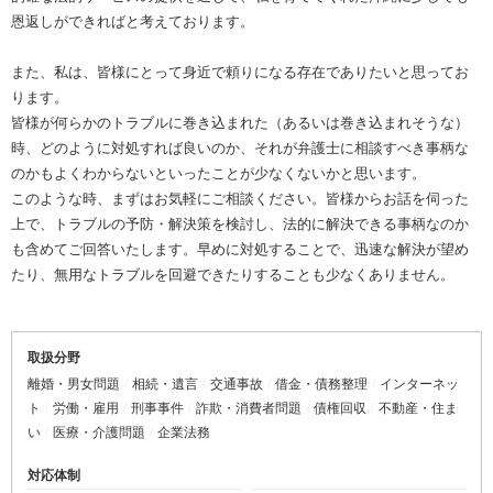
恩返しができればと考えております。
また、私は、皆様にとって身近で頼りになる存在でありたいと思ってお
ります。
皆様が何らかのトラブルに巻き込まれた（あるいは巻き込まれそうな）
時、どのように対処すれば良いのか、それが弁護士に相談すべき事柄な
のかもよくわからないといったことが少なくないかと思います。
このような時、まずはお気軽にご相談ください。皆様からお話を伺った
上で、トラブルの予防・解決策を検討し、法的に解決できる事柄なのか
も含めてご回答いたします。早めに対処することで、迅速な解決が望め
たり、無用なトラブルを回避できたりすることも少なくありません。
取扱分野
離婚・男女問題
相続・遺言
交通事故
借金・債務整理
インターネッ
ト
労働・雇用
刑事事件
詐欺・消費者問題
債権回収
不動産・住ま
い
医療・介護問題
企業法務
対応体制