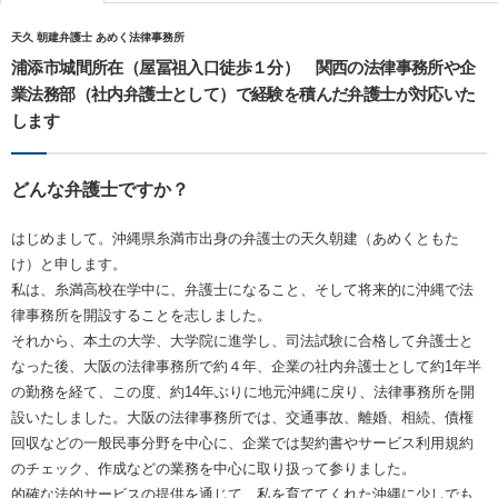
天久 朝建弁護士 あめく法律事務所
浦添市城間所在（屋冨祖入口徒歩１分） 関西の法律事務所や企
業法務部（社内弁護士として）で経験を積んだ弁護士が対応いた
します
どんな弁護士ですか？
はじめまして。沖縄県糸満市出身の弁護士の天久朝建（あめくともた
け）と申します。
私は、糸満高校在学中に、弁護士になること、そして将来的に沖縄で法
律事務所を開設することを志しました。
それから、本土の大学、大学院に進学し、司法試験に合格して弁護士と
なった後、大阪の法律事務所で約４年、企業の社内弁護士として約1年半
の勤務を経て、この度、約14年ぶりに地元沖縄に戻り、法律事務所を開
設いたしました。大阪の法律事務所では、交通事故、離婚、相続、債権
回収などの一般民事分野を中心に、企業では契約書やサービス利用規約
のチェック、作成などの業務を中心に取り扱って参りました。
的確な法的サービスの提供を通じて、私を育ててくれた沖縄に少しでも