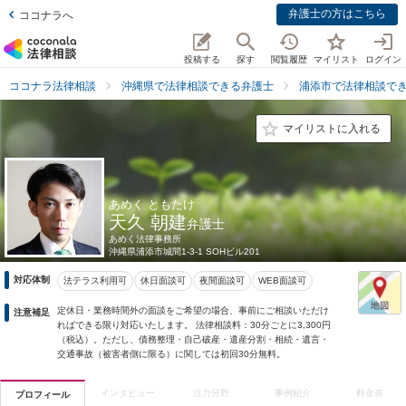
弁護士の方はこちら
ココナラへ
投稿する
探す
閲覧履歴
マイリスト
ログイン
ココナラ法律相談
沖縄県で法律相談できる弁護士
浦添市で法律相談で
マイリストに入れる
あめく ともたけ
天久 朝建
弁護士
あめく法律事務所
沖縄県
浦添市城間1-3-1 SOHビル201
対応体制
法テラス利用可
休日面談可
夜間面談可
WEB面談可
定休日・業務時間外の面談をご希望の場合、事前にご相談いただけ
注意補足
ればできる限り対応いたします。 法律相談料：30分ごとに3,300円
（税込）。ただし、債務整理・自己破産・遺産分割・相続・遺言・
交通事故（被害者側に限る）に関しては初回30分無料。
インタビュー
注力分野
事例紹介
料金表
プロフィール