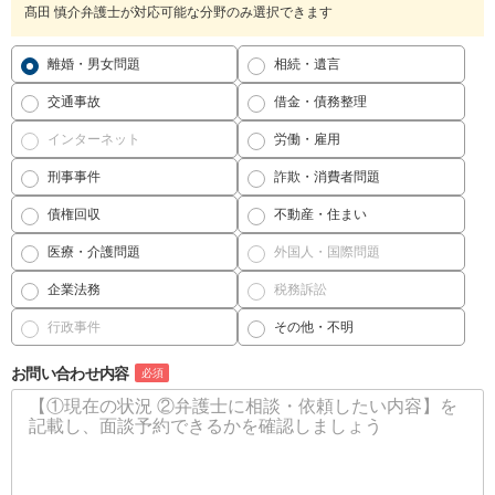
髙田 慎介弁護士が対応可能な分野のみ選択できます
離婚・男女問題
相続・遺言
交通事故
借金・債務整理
インターネット
労働・雇用
刑事事件
詐欺・消費者問題
債権回収
不動産・住まい
医療・介護問題
外国人・国際問題
企業法務
税務訴訟
行政事件
その他・不明
お問い合わせ内容
必須