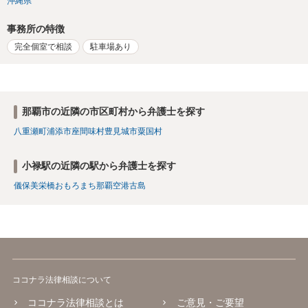
沖縄県
事務所の特徴
完全個室で相談
駐車場あり
那覇市の近隣の市区町村から弁護士を探す
八重瀬町
浦添市
座間味村
豊見城市
粟国村
小禄駅の近隣の駅から弁護士を探す
儀保
美栄橋
おもろまち
那覇空港
古島
ココナラ法律相談について
ココナラ法律相談とは
ご意見・ご要望