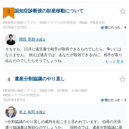
された書類のコピーを取得して、弁護士に面談で詳しい事情を話して
相談 されたら良いと思います。
3
認知症診断後の財産移動について
#家族間の相続トラブル
#相続トラブルの代理交渉
#協議
#遺産分割
2026年7月24日
役にたった
9
岡田 晃朝
弁護士
そもそも、11月に遺言書で相手が取得できるものでしたら、争いには
なりません。 例えば遺言では、あなたが取得できるのに、相手が取り
込んだのでしたらそうでしょうね。
4
遺産分割協議のやり直し
#家族間の相続トラブル
#遺産分割
#不動産・土地の相続
#相続トラブルの代理交渉
2026年8月5日
役にたった
2
井上 祐司
弁護士
>分割協議のやり直しの裁判を起こすと言われています。 伯母の主張
通り協議書は無効なのでしょうか。 現時点では、遺産分割協議に基