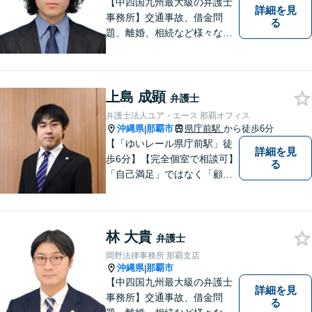
【中四国九州最大級の弁護士
詳細を見
事務所】交通事故、借金問
る
題、離婚、相続など様々な問
題について、「何度でも無
料」の相談を行っています！
まずはお気軽にご相談くださ
い！
上島 成顕
弁護士
弁護士法人ユア・エース 那覇オフィス
沖縄県
那覇市
県庁前駅
から徒歩6分
|
【「ゆいレール県庁前駅」徒
詳細を見
歩6分】【完全個室で相談可】
る
「自己満足」ではなく「顧客
満足」が得られたかどうかを
大切にしています。一人一人
の依頼者に寄り添い、依頼者
林 大貴
が本当に求める最高の結果に
弁護士
こだわり続けたいと考えてお
岡野法律事務所 那覇支店
ります。 お気軽にご相談くだ
沖縄県
那覇市
|
さい。
【中四国九州最大級の弁護士
詳細を見
事務所】交通事故、借金問
る