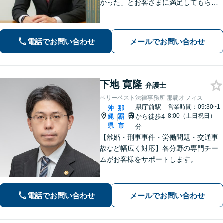
かった」とお客さまに満足してもらう
ことを大切にしています！沖縄にお住
まいの方・中小企業の方を支えるべ
く、丁寧なヒアリングで皆様のお気持
電話でお問い合わせ
メールでお問い合わせ
ちに寄り添います。
下地 寛隆
弁護士
ベリーベスト法律事務所 那覇オフィス
県庁前駅
営業時間：09:30~1
沖
那
8:00（土日祝日）
縄
覇
から徒歩4
|
県
市
分
【離婚・刑事事件・労働問題・交通事
故など幅広く対応】各分野の専門チー
ムがお客様をサポートします。
電話でお問い合わせ
メールでお問い合わせ