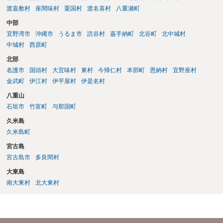
渡嘉敷村
座間味村
粟国村
渡名喜村
八重瀬町
中部
宜野湾市
沖縄市
うるま市
読谷村
嘉手納町
北谷町
北中城村
中城村
西原町
北部
名護市
国頭村
大宜味村
東村
今帰仁村
本部町
恩納村
宜野座村
金武町
伊江村
伊平屋村
伊是名村
八重山
石垣市
竹富町
与那国町
久米島
久米島町
宮古島
宮古島市
多良間村
大東島
南大東村
北大東村