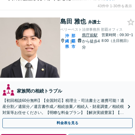
43件中 1-30件を表示
島田 雅也
弁護士
ベリーベスト法律事務所 那覇オフィス
県庁前駅
営業時間：09:30~1
沖
那
8:00（土日祝日）
縄
覇
から徒歩4
|
県
市
分
家族間の相続トラブル
【初回相談60分無料】【全国対応】税理士・司法書士と連携可能！遺
産分割／遺留分／遺言書作成／相続放棄／相続人・財産調査／相続税
対策等お任せください。【明瞭な料金プラン】【解決実績豊富】【電
話相談可】
料金表を見る