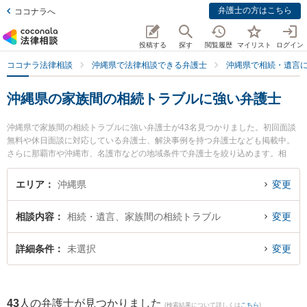
弁護士の方はこちら
ココナラへ
投稿する
探す
閲覧履歴
マイリスト
ログイン
ココナラ法律相談
沖縄県で法律相談できる弁護士
沖縄県で相続・遺言
沖縄県の家族間の相続トラブルに強い弁護士
沖縄県で家族間の相続トラブルに強い弁護士が43名見つかりました。初回面談
無料や休日面談に対応している弁護士、解決事例を持つ弁護士なども掲載中。
さらに那覇市や沖縄市、名護市などの地域条件で弁護士を絞り込めます。相
続・遺言に関係する家族間の相続トラブルや認知症の相続、遺産分割等の細か
な分野での絞り込み検索もでき便利です。特にベリーベスト法律事務所 那覇オ
エリア
沖縄県
変更
フィスの島田 雅也弁護士や弁護士法人ACLOGOSの桜井 愛弁護士、ネクスパー
ト法律事務所 那覇オフィスの下間 俊哉弁護士のプロフィール情報や弁護士費
相談内容
相続・遺言、家族間の相続トラブル
変更
用、強みなどが注目されています。『沖縄県で土日や夜間に発生した家族間の
相続トラブルのトラブルを今すぐに弁護士に相談したい』『家族間の相続トラ
ブルのトラブル解決の実績豊富な近くの弁護士を検索したい』『初回相談無料
詳細条件
未選択
変更
で家族間の相続トラブルを法律相談できる沖縄県内の弁護士に相談予約した
い』などでお困りの相談者さんにおすすめです。
43
人の弁護士が見つかりました
(検索結果について詳しくは
こちら
)