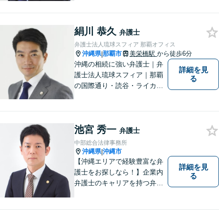
事務所｜法律家として、法的
知識の習得を心がけるだけで
はなく、一社会人として相談
絹川 恭久
弁護士
者の心に寄り添っていける弁
弁護士法人琉球スフィア 那覇オフィス
護士でありたいと思っていま
沖縄県
那覇市
美栄橋駅
から徒歩6分
|
す。
沖縄の相続に強い弁護士｜弁
詳細を見
護士法人琉球スフィア｜那覇
る
の国際通り・読谷・ライカム
の3店舗ある沖縄最大級の法律
事務所｜国際相続案件の実績
多数｜国内外問わず相続案件
池宮 秀一
を手掛けていきたいと思って
弁護士
おります。どうぞよろしくお
中部総合法律事務所
願いします。
沖縄県
沖縄市
|
【沖縄エリアで経験豊富な弁
詳細を見
護士をお探しなら！】企業内
る
弁護士のキャリアを持つ弁護
士。離婚／労働／企業法務／
債務整理／交通事故など、多
種多様なご相談に対応してお