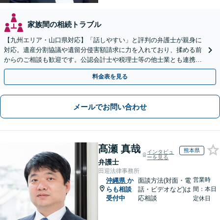
家族間の相続トラブル
【九州エリア・山口県対応】「話しやすい」と評判の弁護士が親身に
対応。遺産分割協議や遺留分侵害額請求に力を入れており、揉める前
からのご相談も歓迎です。公認会計士や税理士等の他士業とも連携
し、円満な解決を全力でサポートいたします。
料金表を見る
メールでお問い合わせ
髙瀬 真哉
熊本県
インタビュ
ーを見る
弁護士
田迎法律事務所
営業時
沖縄県
か
面談方法(対面・電
らも相談
話・ビデオなど)は
間：本日
受付中
応相談
定休日