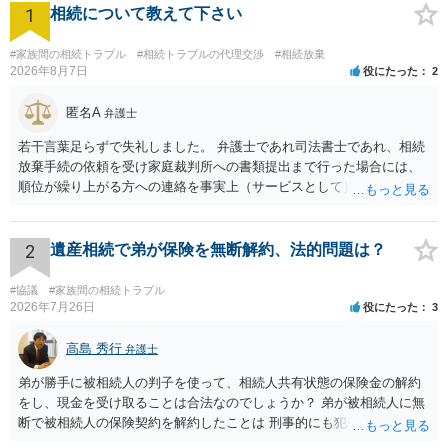
1
相続について教えて下さい
#家族間の相続トラブル
#相続トラブルの代理交渉
#相続放棄
2026年8月7日
役にたった
2
匿名A
弁護士
若干言葉足らずで失礼しました。 弁護士であれ司法書士であれ、相続
放棄手続の依頼を受け家庭裁判所への書類提出まで行った場合には、
順位が繰り上がる方への連絡を事実上（サービスとして）行うことは
あります。その「連絡」だけを弁護士が業務としてお受けすることは
できない、という意味でした。
2
遺産相続で弟が保険を無断解約、法的問題は？
#協議
#家族間の相続トラブル
2026年7月26日
役にたった
3
高島 秀行
弁護士
弟が勝手に被相続人の判子を使って、相続人共有状態の保険金の解約
をし、現金を受け取ることは合法なのでしょうか？ 弟が被相続人に無
断で被相続人の保険契約を解約したことは 刑事的にも犯罪となる可能
性があり、民事的には無効だと思います。 保険会社で解約の際に提出