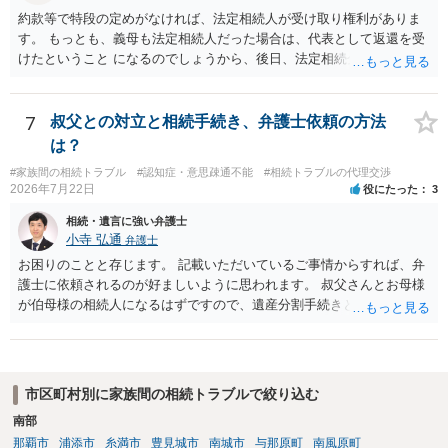
約款等で特段の定めがなければ、法定相続人が受け取り権利がありま
す。 もっとも、義母も法定相続人だった場合は、代表として返還を受
けたということ になるのでしょうから、後日、法定相続分に基づいて
精算を求めることは可能と思います。
7
叔父との対立と相続手続き、弁護士依頼の方法
は？
#家族間の相続トラブル
#認知症・意思疎通不能
#相続トラブルの代理交渉
2026年7月22日
役にたった
3
相続・遺言に強い弁護士
小寺 弘通
弁護士
お困りのことと存じます。 記載いただいているご事情からすれば、弁
護士に依頼されるのが好ましいように思われます。 叔父さんとお母様
が伯母様の相続人になるはずですので、遺産分割手続きという形でお
母様の方で弁護士に依頼されるのが良いかと思います。 また、「葬儀
に呼ばれなかったことについて慰謝料を請求する」と言ってこられて
いる部分に関しては、 現状特に訴訟提起等されている訳ではないので
しょうから、こちらから積極的に動く必要はないように見受けられま
市区町村別に家族間の相続トラブルで絞り込む
す。 仮に訴訟を起こされるなどした場合には、遺産分割手続きで依頼
南部
される弁護士の方に対応をお願いするのが良いのではないでしょう
那覇市
浦添市
糸満市
豊見城市
南城市
与那原町
南風原町
か。 以上ご参考にしていただければ幸いです。