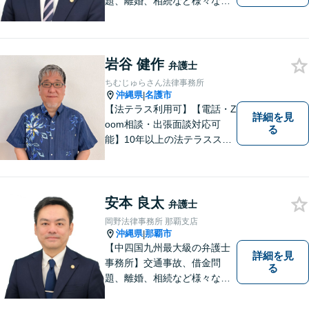
題、離婚、相続など様々な問
題について、「何度でも無
料」の相談を行っています！
まずはお気軽にご相談くださ
い！
岩谷 健作
弁護士
ちむじゅらさん法律事務所
沖縄県
名護市
|
【法テラス利用可】【電話・Z
詳細を見
oom相談・出張面談対応可
る
能】10年以上の法テラススタ
ッフ弁護士の経験を活かし、
地域に密着した法的サービス
をご提供します！どんなご相
談にも親身に寄り添い、あな
安本 良太
弁護士
たの未来を全力でサポートい
岡野法律事務所 那覇支店
たします【沖縄北部エリア・
沖縄県
那覇市
|
名護市】
【中四国九州最大級の弁護士
詳細を見
事務所】交通事故、借金問
る
題、離婚、相続など様々な問
題について、「何度でも無
料」の相談を行っています！