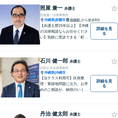
照屋 兼一
弁護士
照屋兼一法律事務所
沖縄県
那覇市
旭橋駅
から徒歩8分
|
【弁護士歴25年以上】【沖縄
詳細を見
の法律相談ならお任せくださ
る
い】気軽に受診できる「町医
者」のような弁護士でありた
いと思っています。豊富な経
験により培ったノウハウを活
石川 健一郎
かし、ひとりでも多く悩まれ
弁護士
ている方を救います。ぜひご
吉村正夫法律事務所
相談ください。
沖縄県
沖縄市
|
【法テラス利用可】区画整
詳細を見
理・軍跡地問題に注力。お早
る
めのご相談が、納得のいく解
決への第一歩です！離婚／相
続問題など、話がこじれてし
まう前にご連絡を。あなたの
代理人として全力でサポート
丹治 健太郎
弁護士