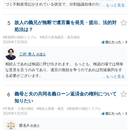
づく不動産登記がされている状況で、分割協議自体の無効を裁判所が
認めたわけではないので、分割協議の効力に影響はありません。 先
方の訴訟の主張及び立証次第ですが、 ・御祖母様の認知能力に関する
医師の意見書、筆跡鑑定 が提出されればその効力が否定される可能性
5
故人の義兄が無断で遺言書を発見・提出、法的対
はありますが、 ・伯母様自身が分割協議に加わっていること ・御祖母
処法は？
様の意に反する遺産分割協議を行う実益が誰にあったかの立証が困難
#家族間の相続トラブル
#遺言の真偽鑑定・遺言無効
であること からすると、実際に遺産分割協議の効力が否定される可能
2026年7月29日
役にたった
3
性はそれほど高くない（立証のハードルは非常に高い）ということが
言えると思います。
三村 勇人
弁護士
相続人であれば検認に呼び出されます。 もっとも、検認の場では簡単
な意見を言うのみであり、遺言の無効を争うのであれば別途裁判をす
る必要がございます。
6
義母と夫の共同名義ローン返済金の権利について
知りたい
#不動産・土地の相続
#相続人調査・確定
#家族間の相続トラブル
2026年7月25日
役にたった
1
匿名A
弁護士