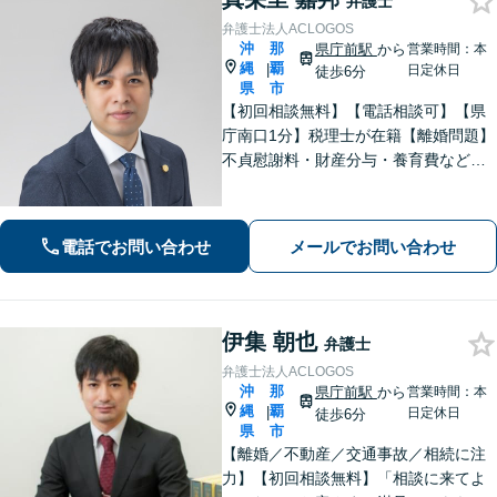
弁護士
弁護士法人ACLOGOS
沖
那
県庁前駅
から
営業時間：本
縄
覇
|
日定休日
徒歩6分
県
市
【初回相談無料】【電話相談可】【県
庁南口1分】税理士が在籍【離婚問題】
不貞慰謝料・財産分与・養育費など。
協議・調停・別居中、どの段階でもご
相談ください【不動産】賃料増額（減
額）・明け渡し請求・立退料増額など
電話でお問い合わせ
メールでお問い合わせ
に対応。交渉から訴訟までお任せくだ
さい。
伊集 朝也
弁護士
弁護士法人ACLOGOS
沖
那
県庁前駅
から
営業時間：本
縄
覇
|
日定休日
徒歩6分
県
市
【離婚／不動産／交通事故／相続に注
力】【初回相談無料】「相談に来てよ