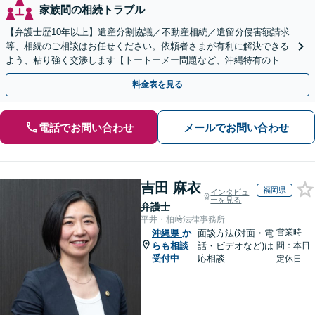
家族間の相続トラブル
【弁護士歴10年以上】遺産分割協議／不動産相続／遺留分侵害額請求
等、相続のご相談はお任せください。依頼者さまが有利に解決できる
よう、粘り強く交渉します【トートーメー問題など、沖縄特有のトラ
ブルにも対応】【バス停「天久」2分】
料金表を見る
電話でお問い合わせ
メールでお問い合わせ
吉田 麻衣
福岡県
インタビュ
ーを見る
弁護士
平井・柏﨑法律事務所
営業時
沖縄県
か
面談方法(対面・電
らも相談
話・ビデオなど)は
間：本日
受付中
応相談
定休日