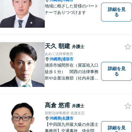
|
す。
地域に根ざした皆様のパート
詳細を見
ナーでありつづけます
る
天久 朝建
弁護士
あめく法律事務所
沖縄県
浦添市
|
浦添市城間所在（屋冨祖入口
詳細を見
徒歩１分） 関西の法律事務
る
所や企業法務部（社内弁護士
として）で経験を積んだ弁護
士が対応いたします
髙倉 悠甫
弁護士
岡野法律事務所 名護支店
沖縄県
名護市
|
【中四国九州最大級の弁護士
詳細を見
事務所】交通事故、借金問