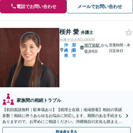
電話でお問い合わせ
メールでお問い合わせ
桜井 愛
弁護士
弁護士法人ACLOGOS
沖
那
県庁前駅
から
営業時間：本
縄
覇
|
日定休日
徒歩6分
県
市
家族間の相続トラブル
【初回面談無料｜駐車場あり】【税理士在籍｜地域密着】相続の実績
多数！相続に伴うあらゆるお悩みに対応します。期限のある手続きも
ありますので、お早めにご相談ください。沖縄独自の文化も踏まえ解
決へ【WEB面談可】
料金表を見る