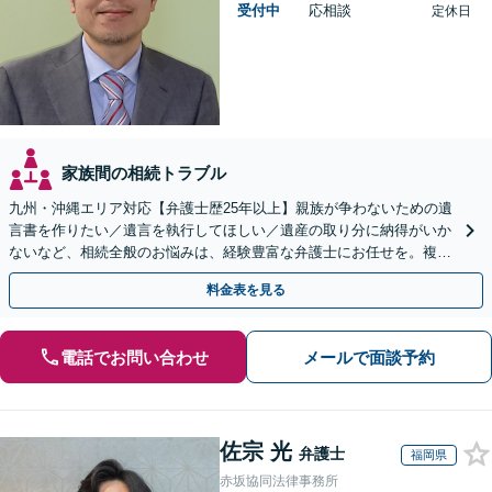
受付中
応相談
定休日
家族間の相続トラブル
九州・沖縄エリア対応【弁護士歴25年以上】親族が争わないための遺
言書を作りたい／遺言を執行してほしい／遺産の取り分に納得がいか
ないなど、相続全般のお悩みは、経験豊富な弁護士にお任せを。複雑
な問題も粘り強く対応し、解決に導きます。
料金表を見る
電話でお問い合わせ
メールで面談予約
佐宗 光
弁護士
福岡県
赤坂協同法律事務所