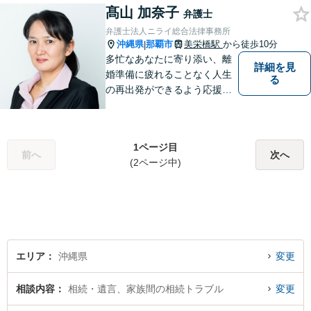
ります。スピード感を持っ
髙山 加奈子
弁護士
て、かつ丁寧な対応を心がけ
弁護士法人ニライ総合法律事務所
ていますので、ぜひ気兼ねな
沖縄県
那覇市
美栄橋駅
から徒歩10分
|
くご相談ください。
多忙なあなたに寄り添い、離
詳細を見
婚準備に疲れることなく人生
る
の再出発ができるよう応援し
ます。
1ページ目
前へ
次へ
(2ページ中)
エリア
沖縄県
変更
相談内容
相続・遺言、家族間の相続トラブル
変更