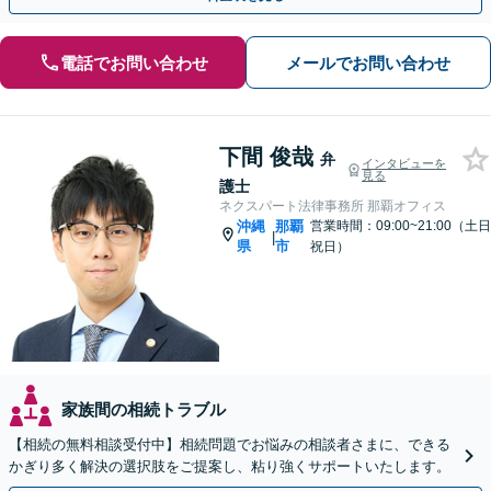
電話でお問い合わせ
メールでお問い合わせ
下間 俊哉
弁
インタビューを
見る
護士
ネクスパート法律事務所 那覇オフィス
沖縄
那覇
営業時間：09:00~21:00（土日
|
県
市
祝日）
家族間の相続トラブル
【相続の無料相談受付中】相続問題でお悩みの相談者さまに、できる
かぎり多く解決の選択肢をご提案し、粘り強くサポートいたします。