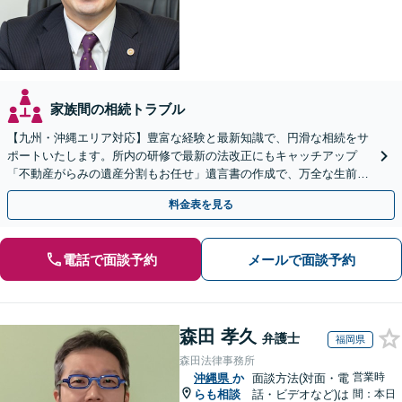
家族間の相続トラブル
【九州・沖縄エリア対応】豊富な経験と最新知識で、円滑な相続をサ
ポートいたします。所内の研修で最新の法改正にもキャッチアップ
「不動産がらみの遺産分割もお任せ」遺言書の作成で、万全な生前対
策をおこないましょう【夜間・休日面談可】
料金表を見る
電話で面談予約
メールで面談予約
森田 孝久
弁護士
福岡県
森田法律事務所
営業時
沖縄県
か
面談方法(対面・電
らも相談
話・ビデオなど)は
間：本日