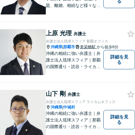
る
題、離婚、相続など様々な問
題について、「何度でも無
料」の相談を行っています！
まずはお気軽にご相談くださ
い！
上原 光理
弁護士
弁護士法人琉球スフィア 那覇オフィス
沖縄県
那覇市
美栄橋駅
から徒歩6分
|
沖縄の相続に強い弁護士｜弁
詳細を見
護士法人琉球スフィア｜那覇
る
の国際通り・読谷・ライカム
の3店舗ある沖縄最大級の法律
事務所｜私自身、月に10件程
度の新規相談を受けておりま
山下 剛
す。お気軽にご連絡くださ
弁護士
い！
弁護士法人琉球スフィア ライカムオフィス
沖縄県
中城村
|
沖縄の相続に強い弁護士｜弁
詳細を見
護士法人琉球スフィア｜那覇
る
の国際通り・読谷・ライカム
の3店舗ある沖縄最大級の法律