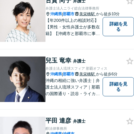
古賀 尚子
弁護士
方からのご相談のみとさせて
弁護士法人ニライ総合法律事務所
いただいております。
沖縄県
那覇市
美栄橋駅
から徒歩10分
|
【年200件以上の相談対応】
詳細を見
【男性・女性弁護士が多数在
る
籍】【沖縄市と那覇市に事務
所あり】離婚問題、相続問
題、労働雇用、刑事事件、企
業法務・企業側労働「沖縄な
兒玉 竜幸
らではの習慣」を熟知した弁
弁護士
護士が多数在籍。
弁護士法人琉球スフィア 那覇オフィス
沖縄県
那覇市
美栄橋駅
から徒歩6分
|
沖縄の相続に強い弁護士｜弁
詳細を見
護士法人琉球スフィア｜那覇
る
の国際通り・読谷・ライカム
の3店舗ある沖縄最大級の法律
事務所｜不安に悩まされる
日々から解放されるよう迅速
平田 達彦
に対応し、あなたの立場に立
弁護士
ったベストな紛争解決を導く
醇法律事務所
ことを常に大切にしていま
沖縄県
沖縄市