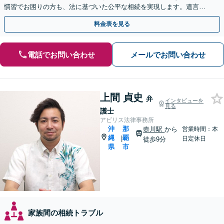
慣習でお困りの方も、法に基づいた公平な相続を実現します。遺言書
作成もご相談ください【駐車場完備】【離島へ出張も対応】
料金表を見る
電話でお問い合わせ
メールでお問い合わせ
上間 貞史
弁
インタビューを
見る
護士
アビリス法律事務所
沖
那
壺川駅
から
営業時間：本
縄
覇
|
日定休日
徒歩9分
県
市
家族間の相続トラブル