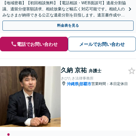
【地域密着】【初回相談無料】【電話相談・WEB面談可】遺産分割協
議、遺留分侵害額請求、相続放棄など幅広く対応可能です。相続人の
みなさまが納得できる公正な遺産分割を目指します。遺言書作成や成
年後見人など、相続に向けた生前対策もお任せください。
料金表を見る
電話でお問い合わせ
メールでお問い合わせ
久納 京祐
弁護士
きびたき法律事務所
沖縄県
那覇市
営業時間：本日定休日
|