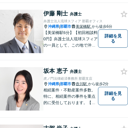
まずはお気軽にご相談くださ
い！
伊藤 剛士
弁護士
弁護士法人琉球スフィア 那覇オフィス
沖縄県
那覇市
美栄橋駅
から徒歩6分
|
【美栄橋駅6分】【初回相談料
詳細を見
0円】弁護士法人琉球スフィア
る
の一員として、この地で沖縄
の皆さまのお役に立てるよ
う、全力を尽くしてまいりま
す。 「ご相談＝ご依頼」では
坂本 恵子
ございませんので、安心して
弁護士
経験豊富な弁護士にご相談く
虎ノ門法律経済事務所 那覇支店
ださい。
沖縄県
那覇市
壺川駅
から徒歩2分
|
相続案件・不動産案件多数。
詳細を見
特に、相続案件の事件を重点
る
的に受任しております。【初
回面談30分無料（電話・リモ
ート相談有料）】【夜間対応
可（事前予約要）】なお、労
働問題については、雇用主の