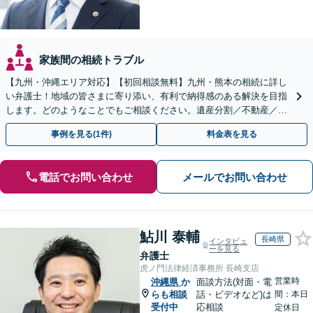
家族間の相続トラブル
【九州・沖縄エリア対応】【初回相談無料】九州・熊本の相続に詳し
い弁護士！地域の皆さまに寄り添い、有利で納得感のある解決を目指
します。どのようなことでもご相談ください。遺産分割／不動産／遺
言書／使い込み／寄与分／遺留分／相続放棄【完全個室】
事例を見る(1件)
料金表を見る
電話でお問い合わせ
メールでお問い合わせ
鮎川 泰輔
長崎県
インタビュ
ーを見る
弁護士
虎ノ門法律経済事務所 長崎支店
営業時
沖縄県
か
面談方法(対面・電
らも相談
話・ビデオなど)は
間：本日
受付中
応相談
定休日