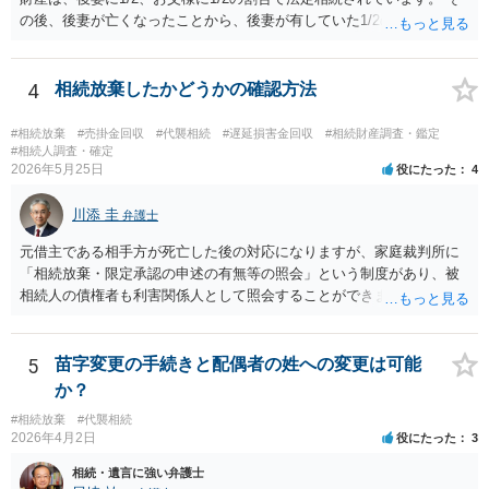
の後、後妻が亡くなったことから、後妻が有していた1/2の権利は、後
妻の兄弟姉妹側に相続され、 お父様が亡くなったことから、お父様が
有していた1/2の権利は、その子であるご相談者側に相続されていま
す。 ですので、後妻側の兄弟姉妹（亡くなっている場合はその子）
4
相続放棄したかどうかの確認方法
と、お父様の子であるご相談者とで遺産分割協議をしなければ、 祖父
の財産を名義移転することはできません。 もちろん、祖父の遺言書が
#相続放棄
#売掛金回収
#代襲相続
#遅延損害金回収
#相続財産調査・鑑定
あれば話は別です。 さらに詳しいことは、相続財産に関する資料や戸
#相続人調査・確定
2026年5月25日
役にたった
4
籍類をもって、お近くの弁護士に相談されることをお勧めします。
川添 圭
弁護士
元借主である相手方が死亡した後の対応になりますが、家庭裁判所に
「相続放棄・限定承認の申述の有無等の照会」という制度があり、被
相続人の債権者も利害関係人として照会することができます。照会を
行うべき家庭裁判所は、相続放棄の申述の管轄裁判所と同じ（原則と
して被相続人の最後の住所地を管轄する家庭裁判所）となります。照
会申請者の本人確認資料のほか、被相続人の相続関係の戸籍謄本類や
5
苗字変更の手続きと配偶者の姓への変更は可能
債権の存在を示す証拠資料などが必要になります。裁判所ウェブサイ
か？
トで案内されていることが多いので、管轄裁判所のホームページを確
#相続放棄
#代襲相続
認してみてください。
2026年4月2日
役にたった
3
相続・遺言に強い弁護士