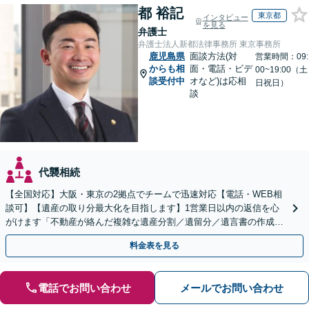
都 裕記
東京都
インタビュー
を見る
弁護士
弁護士法人新都法律事務所 東京事務所
鹿児島県
面談方法(対
営業時間：09:
からも相
面・電話・ビデ
00~19:00（土
談受付中
オなど)は応相
日祝日）
談
代襲相続
【全国対応】大阪・東京の2拠点でチームで迅速対応【電話・WEB相
談可】【遺産の取り分最大化を目指します】1営業日以内の返信を心
がけます「不動産が絡んだ複雑な遺産分割／遺留分／遺言書の作成・
執行／事業承継など、お任せください」【休日相談あり】
料金表を見る
電話でお問い合わせ
メールでお問い合わせ