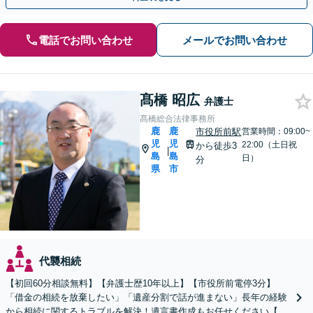
電話でお問い合わせ
メールでお問い合わせ
髙橋 昭広
弁護士
髙橋総合法律事務所
鹿
鹿
市役所前駅
営業時間：09:00~
児
児
22:00（土日祝
から徒歩3
|
島
島
日）
分
県
市
代襲相続
【初回60分相談無料】【弁護士歴10年以上】【市役所前電停3分】
「借金の相続を放棄したい」「遺産分割で話が進まない」長年の経験
から相続に関するトラブルを解決！遺言書作成もお任せください【出