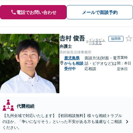
電話でお問い合わせ
メールで面談予約
𠮷村 俊吾
福岡県
インタビュ
ーを見る
弁護士
𠮷村俊吾法律事務所
営業時
鹿児島県
面談方法(対面・電
からも相談
話・ビデオなど)は
間：本日
受付中
応相談
定休日
代襲相続
【九州全域で対応いたします】【初回相談無料】様々な相続トラブル
のほか、「争いになりそう」といった不安がある方も遠慮なくご相談
ください。