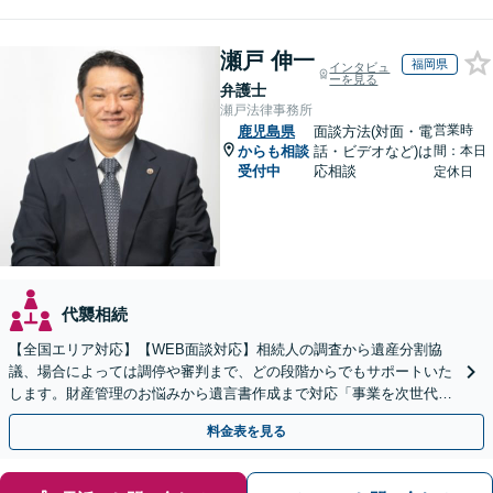
瀬戸 伸一
福岡県
インタビュ
ーを見る
弁護士
瀬戸法律事務所
営業時
鹿児島県
面談方法(対面・電
からも相談
話・ビデオなど)は
間：本日
受付中
応相談
定休日
代襲相続
【全国エリア対応】【WEB面談対応】相続人の調査から遺産分割協
議、場合によっては調停や審判まで、どの段階からでもサポートいた
します。財産管理のお悩みから遺言書作成まで対応「事業を次世代に
引き継ぐ安心の事業承継をサポート」【完全個室相談】
料金表を見る