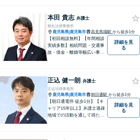
い。 Please feel free to conta
ct me for your legal troubles.
本田 貴志
弁護士
鶴丸法律事務所
鹿児島県
鹿児島市
高見馬場駅
から徒歩1分
|
【初回相談無料】【年間相談
詳細を見
実績多数】相続問題・交通事
る
故・借金・離婚等幅広い事件
に対応しています。親しみや
すい弁護士が、依頼者様のた
めに、最良の結果を追求しま
正込 健一朗
す。困ったらすぐにご相談く
弁護士
ださい。
正込法律事務所
鹿児島県
鹿児島市
朝日通駅
から徒歩1分
|
【朝日通電停 徒歩1分】【キ
詳細を見
ャリア15年以上】弁護士過疎
る
地域での活動を通して得た経
験とノウハウを生かした弁護
活動。依頼者の内面に真摯に
向き合い、多角的な視点で最