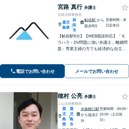
宮路 真行
弁護士
宮路法律事務所
姶
帖佐駅
から
営業時間：本
鹿児
良
|
日定休日
徒歩8分
島県
市
【帖佐駅8分】【WEB面談対応】「モ
ラハラ・DV問題に強い弁護士」離婚問
題：専業主婦の方でも経済的な自立に
向けた道筋を示し、新しい人生のスタ
ートをバックアップ「借金問題：毎月
の返済に追われる自転車操業状態の方
電話でお問い合わせ
メールでお問い合わせ
もご相談ください」【休日・夜間相談
可】
穂村 公亮
弁護士
上山法律事務所
鹿
鹿
水族館口駅
営業時間：09:00~
児
児
20:00（土日祝
から徒歩2
|
島
島
日）
分
県
市