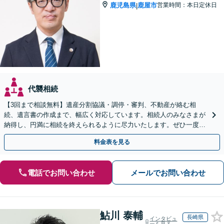
鹿児島県
鹿屋市
営業時間：本日定休日
|
代襲相続
【3回まで相談無料】遺産分割協議・調停・審判、不動産が絡む相
続、遺言書の作成まで、幅広く対応しています。相続人のみなさまが
納得し、円満に相続を終えられるように尽力いたします。ぜひ一度弁
護士にご相談ください。
料金表を見る
電話でお問い合わせ
メールでお問い合わせ
鮎川 泰輔
長崎県
インタビュ