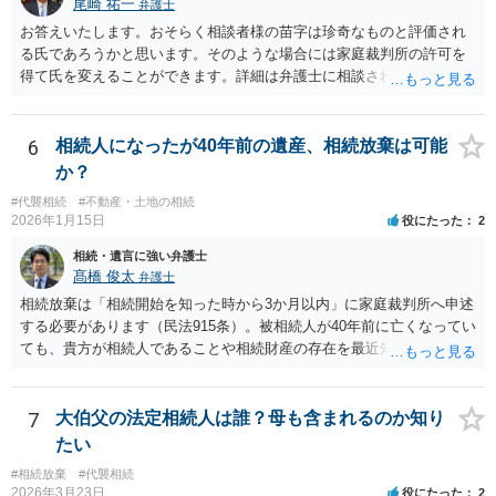
尾崎 祐一
弁護士
お答えいたします。おそらく相談者様の苗字は珍奇なものと評価され
る氏であろうかと思います。そのような場合には家庭裁判所の許可を
得て氏を変えることができます。詳細は弁護士に相談されるのが宜し
いかと思います。
6
相続人になったが40年前の遺産、相続放棄は可能
か？
#代襲相続
#不動産・土地の相続
2026年1月15日
役にたった
2
相続・遺言に強い弁護士
髙橋 俊太
弁護士
相続放棄は「相続開始を知った時から3か月以内」に家庭裁判所へ申述
する必要があります（民法915条）。被相続人が40年前に亡くなってい
ても、貴方が相続人であることや相続財産の存在を最近知ったのであ
れば、その時点が起算点になりますので、相続放棄できる可能性があ
ります。最寄りの弁護士などにまずは相談した方がよいでしょう。
7
大伯父の法定相続人は誰？母も含まれるのか知り
たい
#相続放棄
#代襲相続
2026年3月23日
役にたった
2