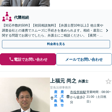
代襲相続
【対応件数約50件】【初回相談無料】【弁護士歴10年以上】他士業や
調査会社との連携でスムーズに手続きを進められます。相続・遺言に
関する問題でお困りでしたら、弁護士にご相談ください。【夜間・休
日相談可】【谷山駅9分】
料金表を見る
電話でお問い合わせ
メールでお問い合わせ
上福元 尚之
弁護士
堂免法律事務所
鹿
鹿
市役所前駅
営業時間：08:00~
児
児
21:00（土日祝
から徒歩2
|
島
島
日）
分
県
市