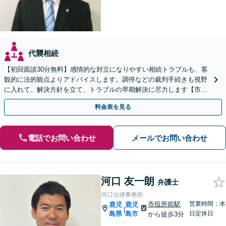
代襲相続
【初回面談30分無料】感情的な対立になりやすい相続トラブルも、客
観的に法的観点よりアドバイスします。調停などの裁判手続きも視野
に入れて、解決方針を立て、トラブルの早期解決に尽力します【市役
所前2分】【休日・夜間面談OK】
料金表を見る
電話でお問い合わせ
メールでお問い合わせ
河口 友一朗
弁護士
河口法律事務所
市役所前駅
営業時間：本
鹿児
鹿児
|
島県
島市
日定休日
から徒歩3分