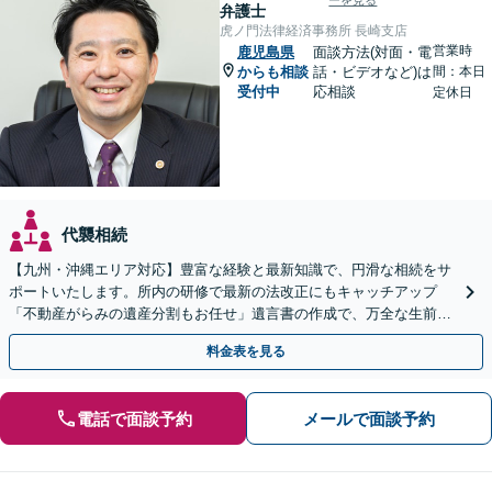
ーを見る
弁護士
虎ノ門法律経済事務所 長崎支店
営業時
鹿児島県
面談方法(対面・電
からも相談
話・ビデオなど)は
間：本日
受付中
応相談
定休日
代襲相続
【九州・沖縄エリア対応】豊富な経験と最新知識で、円滑な相続をサ
ポートいたします。所内の研修で最新の法改正にもキャッチアップ
「不動産がらみの遺産分割もお任せ」遺言書の作成で、万全な生前対
策をおこないましょう【夜間・休日面談可】
料金表を見る
電話で面談予約
メールで面談予約