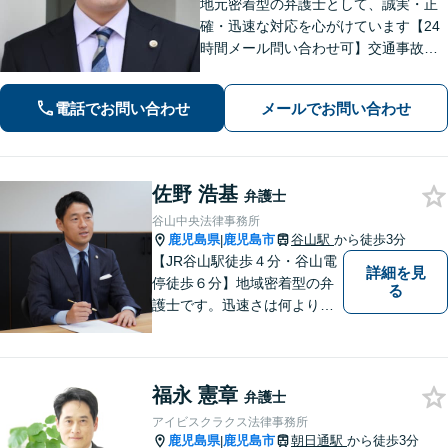
地元密着型の弁護士として、誠実・正
確・迅速な対応を心がけています【24
時間メール問い合わせ可】交通事故／
離婚／労働／不動産等のトラブルにも
幅広く対応。新しい人生のスタートを
電話でお問い合わせ
メールでお問い合わせ
切るお手伝いをします【市電水族館口
駅2分】【完全個室】
佐野 浩基
弁護士
谷山中央法律事務所
鹿児島県
鹿児島市
谷山駅
から徒歩3分
|
【JR谷山駅徒歩４分・谷山電
詳細を見
停徒歩６分】地域密着型の弁
る
護士です。迅速さは何よりの
誠実さと考えています。ぜ
ひ、お気軽にご相談くださ
い。
福永 憲章
弁護士
アイビスクラクス法律事務所
鹿児島県
鹿児島市
朝日通駅
から徒歩3分
|