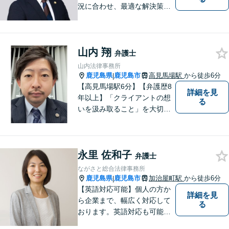
況に合わせ、最適な解決策を
ご提案します。緊急のご相談
にも迅速に対応いたします。
一つひとつの問題に丁寧に向
山内 翔
き合い、解決までしっかりサ
弁護士
ポートします。【電話・WEB
山内法律事務所
相談も対応可能】
鹿児島県
鹿児島市
高見馬場駅
から徒歩6分
|
【高見馬場駅6分】【弁護歴8
詳細を見
年以上】「クライアントの想
る
いを汲み取ること」を大切に
し弁護を行います。ご相談の
際には、皆様の胸の内を詳し
くお聞かせください。納得の
永里 佐和子
いく解決になるよう、精一杯
弁護士
尽力いたします。【対応分野
ながさと総合法律事務所
多数！】
鹿児島県
鹿児島市
加治屋町駅
から徒歩6分
|
【英語対応可能】個人の方か
詳細を見
ら企業まで、幅広く対応して
る
おります。英語対応も可能で
す。お気軽にご相談くださ