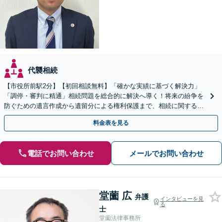
代襲相続
【市役所前駅2分】【初回相談無料】「確かな実績に基づく解決力」
「調停・審判に精通」相続問題を総合的に解決へ導く！将来の紛争を
防ぐための遺言作成から遺留分による権利保護まで、相続に関するあ
らゆる場面でサポート「安心の料金体系と丁寧な説明」
料金表を見る
電話でお問い合わせ
メールでお問い合わせ
堂薗 広
弁護
インタビューを見
る
士
堂薗法律事務所