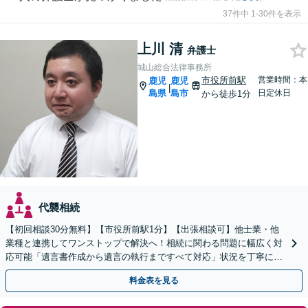
37件中 1-30件を表示
上川 清
弁護士
城山総合法律事務所
市役所前駅
営業時間：本
鹿児
鹿児
|
島県
島市
日定休日
から徒歩1分
代襲相続
【初回相談30分無料】【市役所前駅1分】【出張相談可】他士業・他
業種と連携してワンストップで解決へ！相続に関わる問題に幅広く対
応可能「遺言書作成から遺言の執行まですべて対応」状況を丁寧にヒ
アリングしたうえで、最適な解決策をご提案いたします
料金表を見る