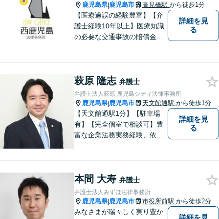
鹿児島県
鹿児島市
高見橋駅
から徒歩1分
|
【医療過誤の経験豊富】【弁
詳細を見
護士経験10年以上】医療知識
る
の必要な交通事故の賠償金請
求、後遺障害等級申請はお任
せ。手術後の後遺症に疑問の
ある人もお気軽にご相談くだ
萩原 隆志
さい。依頼者様との信頼関係
弁護士
を大切に解決へ向けて尽力い
弁護士法人萩原 鹿児島シティ法律事務所
たします。【休日・夜間対応
鹿児島県
鹿児島市
天文館通駅
から徒歩1分
|
可】
【天文館通駅1分】【駐車場
詳細を見
有】【完全個室で相談可】豊
る
富な企業法務実務経験、依頼
業務解決実績、旺盛な知的好
奇心をもとに、謙虚かつ誠実
にご依頼者の言葉や想いに耳
本間 大寿
を傾け、依頼者の悩みに寄り
弁護士
添って助言や提案を提供して
弁護士法人みずほ法律事務所
参ります。 お気軽にご相談く
鹿児島県
鹿児島市
市役所前駅
から徒歩2分
|
ださい。
みなさまが瑞々しく実り豊か
詳細を見