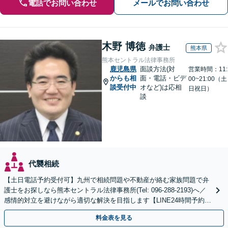
電話でお問い合わせ
メールでお問い合わせ
木野 博徳
弁護士
熊本県
熊本セントラル法律事務所
鹿児島県
面談方法(対
営業時間：11:
からも相
面・電話・ビデ
00~21:00（土
談受付中
オなど)は応相
日祝日）
談
代襲相続
【土日電話予約受付可】九州で相続問題や不動産が絡む家族問題で弁
護士をお探しなら熊本セントラル法律事務所(Tel: 096-288-2193)へ／
感情的対立を避けながら適切な解決を目指します【LINE24時間予約受
付可】【休日・夜間相談可】
料金表を見る