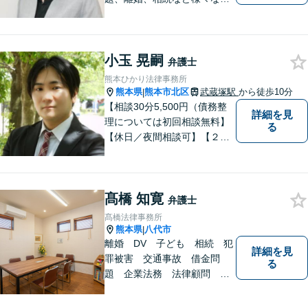
題について、「何度でも無
料」の相談を行っています！
まずはお気軽にご相談くださ
小玉 晃嗣
い！
弁護士
熊本ひかり法律事務所
熊本県
熊本市北区
武蔵塚駅
から徒歩10分
|
【相談30分5,500円（債務整
詳細を見
理については初回相談無料】
る
【休日／夜間相談可】【２０
時まで電話予約受付対応】
【法律相談実績１０００件以
上】
髙橋 知寛
弁護士
髙橋法律事務所
熊本県
八代市
|
離婚 DV 子ども 相続 犯
詳細を見
罪被害 交通事故 借金問
る
題 企業法務 法律顧問
各種法律問題取扱有 【女性
スタッフ常駐】【個室相談】