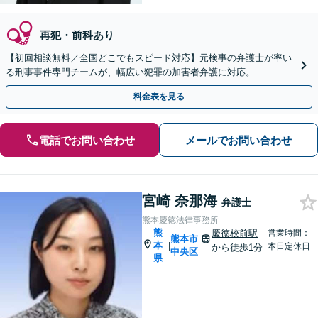
再犯・前科あり
【初回相談無料／全国どこでもスピード対応】元検事の弁護士が率い
る刑事事件専門チームが、幅広い犯罪の加害者弁護に対応。
料金表を見る
電話でお問い合わせ
メールでお問い合わせ
宮崎 奈那海
弁護士
熊本慶徳法律事務所
熊
慶徳校前駅
営業時間：
熊本市
本
|
本日定休日
から徒歩1分
中央区
県