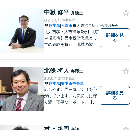
【バリアフリー】
中嶽 修平
弁護士
ひとよし法律事務所
熊本県
人吉市
人吉温泉駅
から徒歩6分
|
【人吉駅・人吉温泉6分】【駐
詳細を見
車場完備】元市役所職員とし
る
ての経験を持ち、地域の皆さ
まの暮らしに近い立場で多く
の声に触れてきました。人
吉・球磨地域の方々のため、
北條 将人
懇切丁寧に対応し、解決を目
弁護士
指します【LINE対応】
北條総合法律事務所
熊本県
熊本市中央区
|
話しやすい雰囲気づくりを心
詳細を見
がけています。お気持ちに寄
る
り添う丁寧なサポート。【借
金・債務整理】将来を見据え
た最善策をご提案【労働・雇
用】証拠集めから手厚くサポ
ート。企業からのご相談も承
村上 将門
弁護士