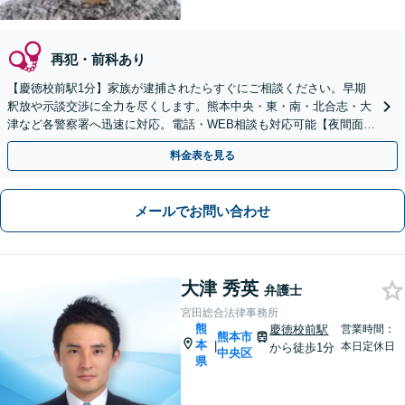
再犯・前科あり
【慶徳校前駅1分】家族が逮捕されたらすぐにご相談ください。早期
釈放や示談交渉に全力を尽くします。熊本中央・東・南・北合志・大
津など各警察署へ迅速に対応。電話・WEB相談も対応可能【夜間面談
可】
料金表を見る
メールでお問い合わせ
大津 秀英
弁護士
宮田総合法律事務所
熊
慶徳校前駅
営業時間：
熊本市
本
|
本日定休日
から徒歩1分
中央区
県