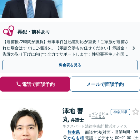
再犯・前科あり
【逮捕後72時間が勝負】刑事事件は迅速対応が重要！ご家族が逮捕さ
れた場合はすぐにご相談を。【示談交渉もお任せください】示談金・
告訴の取り下げに向けて全力でサポートします！性犯罪事件／外国人
事件／少年事件など実績豊富。
料金表を見る
電話で面談予約
メールで面談予約
澤地 響
神奈川県
インタビュ
ーを見る
丸
弁護士
ネクスパート法律事務所 横浜オフィス
営業時間：09:
熊本県
面談方法(対面・
からも相
電話・ビデオな
00~21:00（土