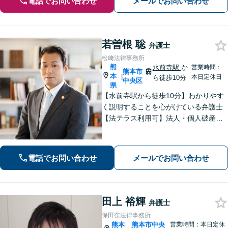
電話でお問い合わせ
メールでお問い合わせ
若曽根 聡
弁護士
松﨑法律事務所
熊
水前寺駅
か
営業時間：
熊本市
本
|
本日定休日
ら徒歩10分
中央区
県
【水前寺駅から徒歩10分】わかりやす
く説明することを心がけている弁護士
【法テラス利用可】法人・個人破産申
立、遺言・相続、離婚・男女問題・刑
事事件などに力を入れています。迅速
対応でスムーズに解決できるよう尽力
電話でお問い合わせ
メールでお問い合わせ
します。
田上 裕輝
弁護士
保田窪法律事務所
熊本
熊本市中央
営業時間：本日定休