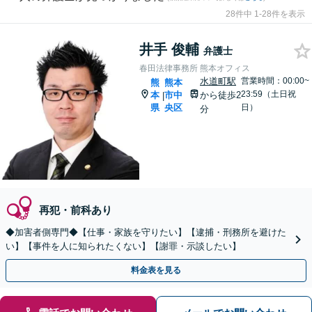
28件中 1-28件を表示
井手 俊輔
弁護士
春田法律事務所 熊本オフィス
水道町駅
営業時間：00:00~
熊
熊本
23:59（土日祝
本
市中
から徒歩2
|
県
央区
日）
分
再犯・前科あり
◆加害者側専門◆【仕事・家族を守りたい】【逮捕・刑務所を避けた
い】【事件を人に知られたくない】【謝罪・示談したい】
料金表を見る