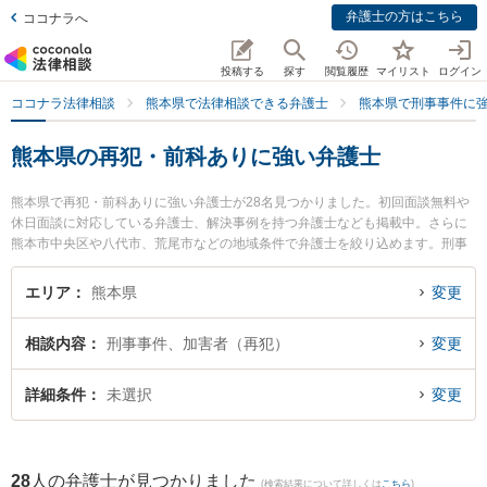
弁護士の方はこちら
ココナラへ
投稿する
探す
閲覧履歴
マイリスト
ログイン
ココナラ法律相談
熊本県で法律相談できる弁護士
熊本県で刑事事件に
熊本県の再犯・前科ありに強い弁護士
熊本県で再犯・前科ありに強い弁護士が28名見つかりました。初回面談無料や
休日面談に対応している弁護士、解決事例を持つ弁護士なども掲載中。さらに
熊本市中央区や八代市、荒尾市などの地域条件で弁護士を絞り込めます。刑事
事件に関係する加害者側や少年事件、再犯・前科あり等の細かな分野での絞り
込み検索もでき便利です。特に春田法律事務所 熊本オフィスの井手 俊輔弁護士
エリア
熊本県
変更
や月出・長嶺法律事務所の立山 晴大弁護士、東京スタートアップ法律事務所 熊
本支店の宮﨑 零生弁護士のプロフィール情報や弁護士費用、強みなどが注目さ
相談内容
刑事事件、加害者（再犯）
変更
れています。『熊本県で土日や夜間に発生した再犯・前科ありのトラブルを今
すぐに弁護士に相談したい』『再犯・前科ありのトラブル解決の実績豊富な近
くの弁護士を検索したい』『初回相談無料で再犯・前科ありを法律相談できる
詳細条件
未選択
変更
熊本県内の弁護士に相談予約したい』などでお困りの相談者さんにおすすめで
す。
28
人の弁護士が見つかりました
(検索結果について詳しくは
こちら
)