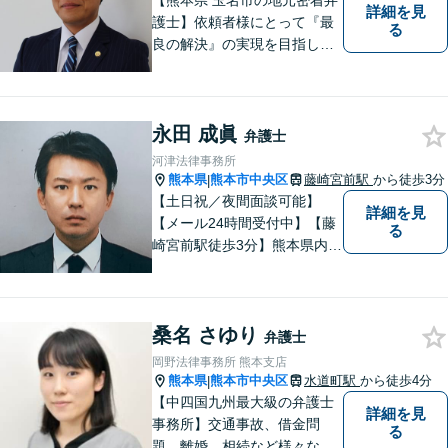
【熊本県 玉名市の地元密着弁
詳細を見
護士】依頼者様にとって『最
る
良の解決』の実現を目指しま
す。お悩みの方はお気軽にご
相談ください。
永田 成眞
弁護士
河津法律事務所
熊本県
熊本市中央区
藤崎宮前駅
から徒歩3分
|
【土日祝／夜間面談可能】
詳細を見
【メール24時間受付中】【藤
る
崎宮前駅徒歩3分】熊本県内及
び周辺地域から法律相談受付
中です。交通事故・男女関係
等の問題から、刑事、経営者
桑名 さゆり
の方の契約関係トラブルまで
弁護士
幅広くご相談いただいており
岡野法律事務所 熊本支店
ます。お気軽にご相談くださ
熊本県
熊本市中央区
水道町駅
から徒歩4分
|
い。
【中四国九州最大級の弁護士
詳細を見
事務所】交通事故、借金問
る
題、離婚、相続など様々な問