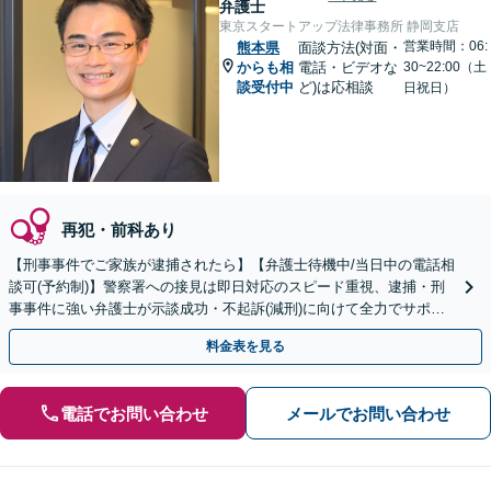
弁護士
東京スタートアップ法律事務所 静岡支店
営業時間：06:
熊本県
面談方法(対面・
からも相
電話・ビデオな
30~22:00（土
談受付中
ど)は応相談
日祝日）
再犯・前科あり
【刑事事件でご家族が逮捕されたら】【弁護士待機中/当日中の電話相
談可(予約制)】警察署への接見は即日対応のスピード重視、逮捕・刑
事事件に強い弁護士が示談成功・不起訴(減刑)に向けて全力でサポー
トします。【加害者側の相談専門】
料金表を見る
電話でお問い合わせ
メールでお問い合わせ