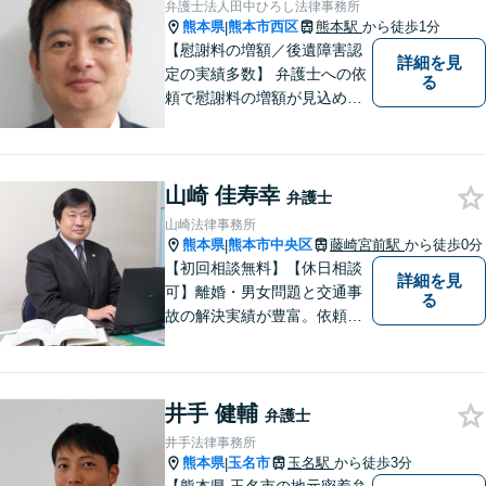
弁護士法人田中ひろし法律事務所
熊本県
熊本市西区
熊本駅
から徒歩1分
|
【慰謝料の増額／後遺障害認
詳細を見
定の実績多数】 弁護士への依
る
頼で慰謝料の増額が見込めま
す【破産・任意整理・個人再
生に対応】ご希望に沿った債
務整理をご提案【遺産相続の
山崎 佳寿幸
ノウハウ多数】相続手続きか
弁護士
ら遺言書までトータルサポー
山崎法律事務所
ト【JR熊本駅から徒歩1分】
熊本県
熊本市中央区
藤崎宮前駅
から徒歩0分
|
【初回相談無料】【休日相談
詳細を見
可】離婚・男女問題と交通事
る
故の解決実績が豊富。依頼者
様にとって力強い法的パート
ナーとして尽力いたします。
企業法務のご相談もお任せく
井手 健輔
ださい。【熊本市中心部】地
弁護士
域に密着した町医者みたいな
井手法律事務所
弁護士です。
熊本県
玉名市
玉名駅
から徒歩3分
|