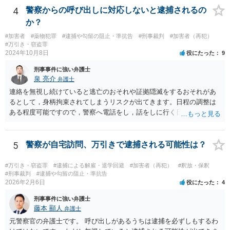
4
警察からの呼び出しに対応しないと逮捕されるの
か？
#加害者
#薬物犯罪
#逮捕や勾留の阻止・準抗告
#刑事裁判
#加害者（再犯）
#万引き・窃盗罪
2024年10月8日
役にたった
9
刑事事件に強い弁護士
泉 亮介
弁護士
連絡を無視し続けていると逃亡のおそれや証拠隠滅をするおそれがあ
るとして，身柄拘束されてしまうリスクが出てきます。日程の調整は
ある程度可能ですので，警察へ電話をし，話をしに行く日程の調整を
された方が良いでしょう。 もし一人で行くことが不安であれば，弁護
士に同行を依頼することも可能です。
5
警察が自宅訪問、万引きで逮捕される可能性は？
#万引き・窃盗罪
#逮捕による解雇・退学回避
#加害者（再犯）
#釈放・保釈
#刑事裁判
#逮捕や勾留の阻止・準抗告
2026年2月6日
役にたった
4
刑事事件に強い弁護士
藤本 顯人
弁護士
元警察官の弁護士です。 呼び出しがあるうちは逮捕を必ずしもするわ