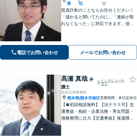
|
県
区
日
投資詐欺のことならお任せください！
「儲かると聞いてたのに」「連絡が取
れなくなった」に対応できます。借
金、債務整理にも精通しています【子
連れ相談可】【初回面談無料】
電話でお問い合わせ
メールでお問い合わせ
髙瀬 真哉
弁
インタビューを
見る
護士
田迎法律事務所
熊本県
熊本市南区
営業時間：本日定休日
|
【☎︎初回相談無料】【法テラス可】交
通事故・相続・企業法務・男女問題・
債務整理に注力【交通事故】後遺障害
等級認定に詳しい！物損事故から重
症・死亡事故まで幅広く対応【相続】