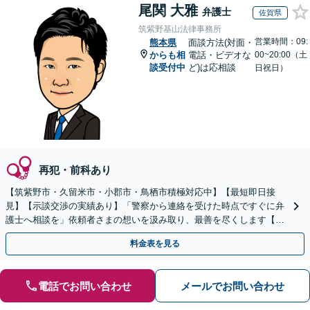
尾関 大雅
弁護士
佐賀県
筑紫野基山法律事務所
営業時間：09:
熊本県
面談方法(対面・
からも相
電話・ビデオな
00~20:00（土
談受付中
ど)は応相談
日祝日）
再犯・前科あり
【筑紫野市・久留米市・小郡市・鳥栖市積極対応中】【最短即日接
見】【示談交渉の実績あり】「警察から連絡を受けた時点ですぐに弁
護士へ相談を」依頼者さまの想いを汲み取り、最善を尽くします【守
秘義務厳守】【土日祝・夜間相談可】
料金表を見る
電話でお問い合わせ
メールでお問い合わせ