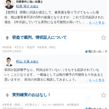
以上の回答は致しかねますので、ご了承ください。
刑事事件に強い弁護士
松尾 裕介
弁護士
【質問1】 実際に示談が成立して、被害届を取り下げてもらった場
合、他は被害者不詳の5件の盗撮となりますが、これで正式起訴された
場合、1件示談していても実刑になる可能性が高いでしょうか？ →前
刑から時間が経っていないこと、前刑と今回の行為の関連性からし
て、私は実刑だと思います。 【質問2】 現在の状況で、正式起訴もし
くは実刑を避ける方法、方向性というのは何かございますでしょう
8
窃盗で裁判。情状証人について
か？ →起訴を避けるのは困難な気がします。とにかく、依存症の可能
性があるので、一刻も早く治療やカウンセリングを受け、反省を言葉
#加害者
#万引き・窃盗罪
#加害者（再犯）
だけでなく行動で示すことでしょう。 【質問3】 示談をして被害届を
2022年1月8日
役にたった
3
取り下げてもらった場合と、示談をしなかった場合の想定される刑期
は概ねどれくらいになるでしょうか？ （もちろん確約はないと思いま
村山 大基
弁護士
すので、ご経験則からの推測で構いません） →都条例違反だけだとす
前回が起訴猶予なら、判決は出ていない（そもそも起訴されていな
ると、最大１年半の実刑だと思います（盗撮の上限は１年ですが、複
い）ことになります。 一般論としては執行猶予の可能性も十分あると
数件あるので併合罪過重で１．５倍の１年半）。全件示談ができれば
思いますが、 担当の弁護士に相談してみましょう。
罰金か半年くらいもあるかもしれません。示談しなければ、１０か月
～１年くらいでしょうか。 【質問4】 被害届が出ているのは1件で、そ
の事件が起訴前に示談で被害届取り下げとなっても、やはり残りの被
9
実刑確実のおはなし！
害届が出ていない余罪だけで正式起訴することは全然あり得ることな
のでしょうか？ →性犯罪は被害者がいるから罰するというよりは社会
の風紀に対する罪というところがあるので、客観的証拠がある以上は
#加害者（再犯）
#児童ポルノ・わいせつ物頒布等
#刑事裁判
2024年4月22日
役にたった
4