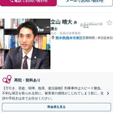
電話でお問い合わせ
メールでお問い合わせ
立山 晴大
弁
インタビューを
見る
護士
月出・長嶺法律事務所
熊本県
熊本市東区
営業時間：本日定休日
|
再犯・前科あり
【万引き、窃盗、喧嘩、痴漢、違法薬物】刑事事件はスピード勝負。
不利な発言を取られる前に。被害者の感情がこじれてしまう前に。交
渉や手続きは全てお任せください。
料金表を見る