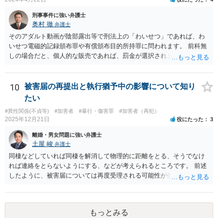
あり得ると思います。
刑事事件に強い弁護士
奥村 徹
弁護士
そのアダルト動画が陰部露出等で刑法上の「わいせつ」であれば、わ
いせつ電磁的記録頒布罪や有償頒布目的所持罪に問われます。 前科無
しの場合だと、個人的な販売であれば、罰金が選択されます。 同種前
科があると、いろいろ情状弁護してもらって、高めの罰金、なにもし
ないと、1年程度の懲役と予想します。 自首については、画像のわい
せつ性とともに弁護士に相談した上で、そう決断したのであれば、弁
10
被害届の再提出と執行猶予中の影響について知り
護士に調整してもらって、一発で決める必要があります。なかなか受
たい
理されません。
#異性関係(不貞等)
#加害者
#暴行・傷害罪
#加害者（再犯）
2025年12月21日
役にたった
3
離婚・男女問題に強い弁護士
土屋 峻
弁護士
同棲などしていれば同棲を解消して物理的に距離をとる、そうでなけ
れば連絡をとらないようにする、などが考えられるところです。 前述
したように、被害届については再度受理される可能性が低く、結婚詐
欺を理由とする損害賠償請求も、事情によりますが、認められる可能
性はそれほど高くないように思います。 不倫相手との清算方法（別れ
方）となると、なかなか弁護士が関与しづらい領域となります。もっ
もっとみる
とも、相手方の提示する条件が奏功するようなものではないことか