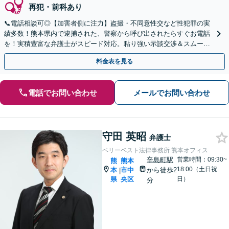
再犯・前科あり
📞電話相談可◎【加害者側に注力】盗撮・不同意性交など性犯罪の実
績多数！熊本県内で逮捕された、警察から呼び出されたらすぐお電話
を！実積豊富な弁護士がスピード対応。粘り強い示談交渉＆スムーズ
な身柄解放に向け尽力【事務所の相談年間200件以上】
料金表を見る
電話でお問い合わせ
メールでお問い合わせ
守田 英昭
弁護士
ベリーベスト法律事務所 熊本オフィス
辛島町駅
営業時間：09:30~
熊
熊本
18:00（土日祝
本
市中
から徒歩2
|
県
央区
日）
分