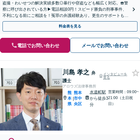
盗撮・わいせつの解決実績多数◎暴行や窃盗なども幅広く対応。☎️警
察に呼び出されている方▶︎電話相談0円！スピード勝負の刑事事件、
不利になる前にご相談を！冤罪の弁護経験あり。更生のサポートもお
任せ【事務所の相談年間200件以上】【土日祝対応】
料金表を見る
電話でお問い合わせ
メールでお問い合わせ
川島 孝之
弁
インタビューを
見る
護士
アロウズ法律事務所
水道町駅
営業時間：09:00~
熊
熊本
21:00（土日祝
本
市中
から徒歩3
|
県
央区
日）
分