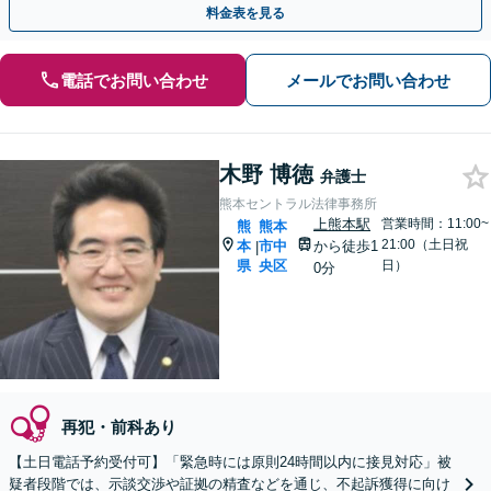
料金表を見る
電話でお問い合わせ
メールでお問い合わせ
木野 博徳
弁護士
熊本セントラル法律事務所
上熊本駅
営業時間：11:00~
熊
熊本
21:00（土日祝
本
市中
から徒歩1
|
県
央区
日）
0分
再犯・前科あり
【土日電話予約受付可】「緊急時には原則24時間以内に接見対応」被
疑者段階では、示談交渉や証拠の精査などを通じ、不起訴獲得に向け