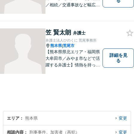
る
／相続／交通事故など幅広く
対応◎新しく生まれ変わった
「山鹿法律事務所」は、いっ
そう地域に法的サービスを提
供してまいります。お気軽に
笠 賢太朗
弁護士
ご相談を！
弁護士法人ひのくに 荒尾事務所
熊本県
荒尾市
|
【熊本県県北エリア・福岡県
詳細を見
大牟田市／みやま市などで活
る
躍する弁護士】情熱を持って
依頼者のために全力を尽くす
ことをモットーに、皆様の問
題に1つ1つ丁寧に取り組みま
す。離婚 、相続、交通事故、
企業法務など幅広いお困りご
とに対応可能です！
エリア
熊本県
変更
相談内容
刑事事件、加害者（再犯）
変更