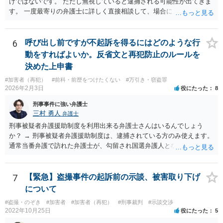
けではないです。 ただし無視していると逮捕される可能性が出てきま
す。 一度最寄りの弁護士に詳しく直接相談して、場合によっては対応
を依頼してみてください。
6
呼び出し前ですが不起訴を得るにはどのような行
動をすればよいか。反省文と再犯防止のルールを
決めた上申書
#加害者（再犯）
#前科・前歴をつけたくない
#万引き・窃盗罪
2026年2月3日
役にたった
8
刑事事件に強い弁護士
三村 勇人
弁護士
刑事被疑者弁護援助制度を利用出来る弁護士さんはいるんでしょう
か？ → 刑事被疑者弁護援助制度は、逮捕されている方のみ使えます。
通常当番弁護で訪れた弁護士が、勾留され国選弁護人となるまでの間
に弁護士として活動するために使われます。 今回は対象外です。 また
罰金は１００万以下で最低はどのくらいですか。 → 窃盗罪の法定刑は
50万円以下の罰金ですので、その範囲内です。 下限はありませんが、
7
【緊急】盗撮事件の起訴前の示談、被害取り下げ
窃盗罪の場合は、最低でも１０万円になるのが通常です（極まれに５
について
万円もあります）。 前科がつくと何処に表示されるのか？マイナンバ
#盗撮・のぞき
#加害者
#加害者（再犯）
#刑事裁判
#示談交渉
ーにも表示される？ → 表示されません すでにお伝えしたとおり、詳
2022年10月25日
役にたった
5
細をお伺いしなければ、適切な見通しを示すことはできません。 これ