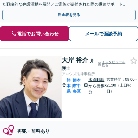
た戦略的な弁護活動を展開／ご家族が逮捕された際の迅速サポート
【LINE24時間予約受付可】【休日・夜間相談可】
料金表を見る
電話でお問い合わせ
メールで面談予約
大岸 裕介
弁
インタビューを
見る
護士
アロウズ法律事務所
水道町駅
営業時間：09:00~
熊
熊本
21:00（土日祝
本
市中
から徒歩3
|
県
央区
日）
分
再犯・前科あり