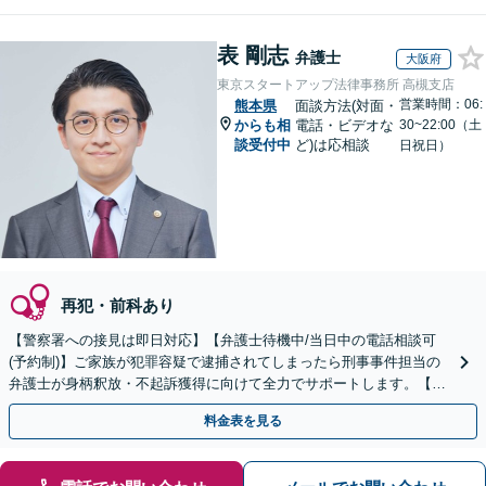
表 剛志
弁護士
大阪府
東京スタートアップ法律事務所 高槻支店
営業時間：06:
熊本県
面談方法(対面・
からも相
電話・ビデオな
30~22:00（土
談受付中
ど)は応相談
日祝日）
再犯・前科あり
【警察署への接見は即日対応】【弁護士待機中/当日中の電話相談可
(予約制)】ご家族が犯罪容疑で逮捕されてしまったら刑事事件担当の
弁護士が身柄釈放・不起訴獲得に向けて全力でサポートします。【毎
月100名以上の相談実績】【全国対応】
料金表を見る