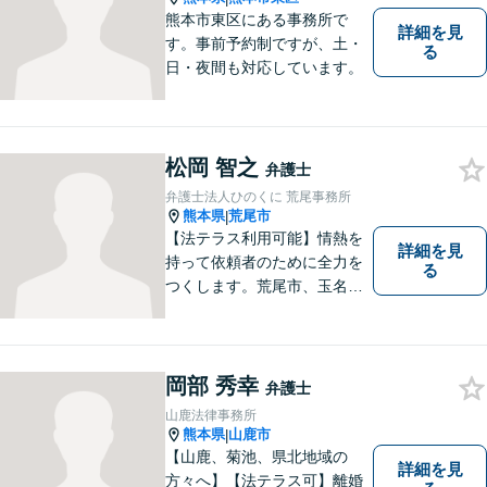
熊本市東区にある事務所で
詳細を見
す。事前予約制ですが、土・
る
日・夜間も対応しています。
松岡 智之
弁護士
弁護士法人ひのくに 荒尾事務所
熊本県
荒尾市
|
【法テラス利用可能】情熱を
詳細を見
持って依頼者のために全力を
る
つくします。荒尾市、玉名郡
市などの県北や福岡県大牟田
市、みやま市なども対応可
能。個人、企業どちらの案件
にも対応可能ですのでお気軽
岡部 秀幸
弁護士
にご相談ください。【幅広い
山鹿法律事務所
案件のご相談可能】
熊本県
山鹿市
|
【山鹿、菊池、県北地域の
詳細を見
方々へ】【法テラス可】離婚