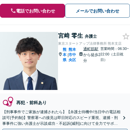
電話でお問い合わせ
メールでお問い合わせ
宮﨑 零生
弁護士
東京スタートアップ法律事務所 熊本支店
通町筋駅
営業時間：06:30~
熊
熊本
22:00（土日祝
本
市中
から徒歩2
|
県
央区
日）
分
再犯・前科あり
【刑事事件でご家族が逮捕されたら】【弁護士待機中/当日中の電話相
談可(予約制)】警察署への接見は即日対応のスピード重視、逮捕・刑
事事件に強い弁護士が示談成功・不起訴(減刑)に向けて全力でサポー
トします。【加害者側の相談専門】