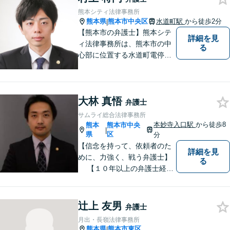
ります【交通事故】弁護士費
熊本シティ法律事務所
用特約の利用可【夜間・休日
熊本県
熊本市中央区
水道町駅
から徒歩2分
|
面談可】
【熊本市の弁護士】熊本シテ
詳細を見
ィ法律事務所は、熊本市の中
る
心部に位置する水道町電停よ
り徒歩2分。 お客様の要望に
沿う方法・内容を重視した法
的サービスをご提供いたしま
大林 真悟
す。
弁護士
サムライ総合法律事務所
本妙寺入口駅
から徒歩8
熊本
熊本市中央
|
県
区
分
【信念を持って、依頼者のた
詳細を見
めに、力強く、戦う弁護士】
る
【１０年以上の弁護士経
験】 【①交通事故、②離婚
等の男女トラブル、③顧問弁
護の３つの分野に力を注ぐ弁
辻上 友男
弁護士
護士】
月出・長嶺法律事務所
熊本県
熊本市東区
|