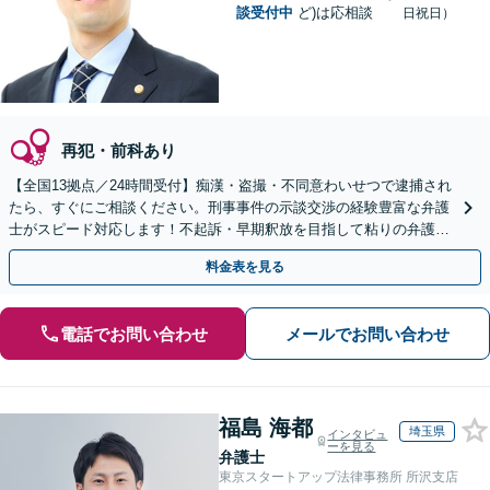
談受付中
ど)は応相談
日祝日）
再犯・前科あり
【全国13拠点／24時間受付】痴漢・盗撮・不同意わいせつで逮捕され
たら、すぐにご相談ください。刑事事件の示談交渉の経験豊富な弁護
士がスピード対応します！不起訴・早期釈放を目指して粘りの弁護活
動を行います。
料金表を見る
電話でお問い合わせ
メールでお問い合わせ
福島 海都
埼玉県
インタビュ
ーを見る
弁護士
東京スタートアップ法律事務所 所沢支店