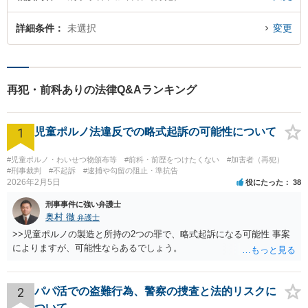
詳細条件
未選択
変更
再犯・前科ありの法律Q&Aランキング
1
児童ポルノ法違反での略式起訴の可能性について
#児童ポルノ・わいせつ物頒布等
#前科・前歴をつけたくない
#加害者（再犯）
#刑事裁判
#不起訴
#逮捕や勾留の阻止・準抗告
2026年2月5日
役にたった
38
刑事事件に強い弁護士
奥村 徹
弁護士
>>児童ポルノの製造と所持の2つの罪で、略式起訴になる可能性 事案
によりますが、可能性ならあるでしょう。
2
パパ活での盗難行為、警察の捜査と法的リスクに
ついて