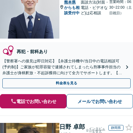
営業時間：06:
熊本県
面談方法(対面・
からも相
電話・ビデオな
30~22:00（土
談受付中
ど)は応相談
日祝日）
再犯・前科あり
【警察署への接見は即日対応】【弁護士待機中/当日中の電話相談可
(予約制)】ご家族が犯罪容疑で逮捕されてしまったら刑事事件担当の
弁護士が身柄釈放・不起訴獲得に向けて全力でサポートします。【毎
月100名以上の相談実績】【全国対応】
料金表を見る
電話でお問い合わせ
メールでお問い合わせ
日野 卓郎
静岡県
インタビュ
ーを見る