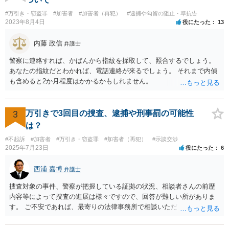
#万引き・窃盗罪
#加害者
#加害者（再犯）
#逮捕や勾留の阻止・準抗告
2023年8月4日
役にたった
13
内藤 政信
弁護士
警察に連絡すれば、かばんから指紋を採取して、照合するでしょう。
あなたの指紋だとわかれば、電話連絡が来るでしょう。 それまで内偵
も含めると2か月程度はかかるかもしれません。
3
万引きで3回目の捜査、逮捕や刑事罰の可能性
は？
#不起訴
#加害者
#万引き・窃盗罪
#加害者（再犯）
#示談交渉
2025年7月23日
役にたった
6
西浦 嘉博
弁護士
捜査対象の事件、警察が把握している証拠の状況、相談者さんの前歴
内容等によって捜査の進展は様々ですので、回答が難しい所がありま
す。 ご不安であれば、最寄りの法律事務所で相談いただくことも検討
ください。