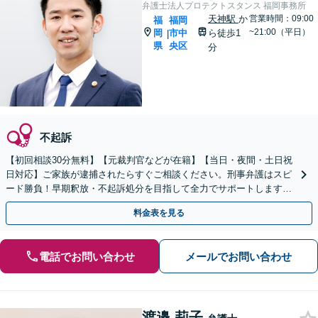
弁護士法人プロテクトスタンス 福岡事務所
天神駅
か
営業時間：09:00
福
福岡
~21:00（平日）
岡
市中
ら徒歩1
|
県
央区
分
不起訴
【初回相談30分無料】【元裁判官などが在籍】【当日・夜間・土日祝
日対応】ご家族が逮捕されたらすぐご相談ください。刑事弁護はスピ
ード勝負！早期釈放・不起訴処分を目指して全力でサポートします。
【スピード対応】
料金表を見る
電話でお問い合わせ
メールでお問い合わせ
渡邉 莉子