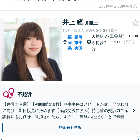
163件中 1-30件を表示
井上 瞳
弁護士
弁護士法人ALAW＆GOODLOOP
天神駅
か
営業時間：10:00
福
福岡
~19:00（平日）
岡
市中
ら徒歩2
|
県
央区
分
不起訴
【弁護士直通】【初回面談無料】刑事事件はスピードが命！早期釈放
に向け、即日接見に努めます【示談交渉に強み】持ち前の交渉力で示
談解決もお任せ。逮捕されたら、すぐにご連絡いただくことで最善の
解決に向け尽力します【夜間・休日面談可】【完全個室】
料金表を見る