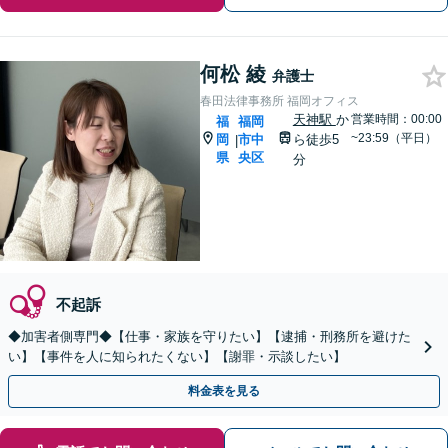
何松 綾
弁護士
春田法律事務所 福岡オフィス
天神駅
か
営業時間：00:00
福
福岡
~23:59（平日）
岡
市中
ら徒歩5
|
県
央区
分
不起訴
◆加害者側専門◆【仕事・家族を守りたい】【逮捕・刑務所を避けた
い】【事件を人に知られたくない】【謝罪・示談したい】
料金表を見る