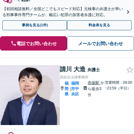
【初回相談無料／全国どこでもスピード対応】元検事の弁護士が率い
る刑事事件専門チームが、幅広い犯罪の加害者弁護に対応。
事例を見る(1件)
料金表を見る
電話でお問い合わせ
メールでお問い合わせ
請川 大造
弁護士
原綜合法律事務所
赤坂駅
か
営業時間：09:00
福
福岡
~23:59（平日）
岡
市中
ら徒歩3
|
県
央区
分