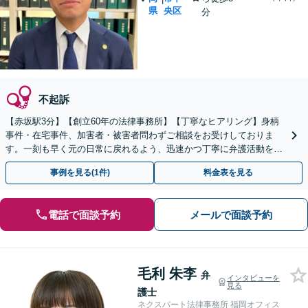
県
央区
分
不起訴
【赤坂駅3分】【創立60年の法律事務所】【丁寧なヒアリング】身柄
事件・在宅事件、加害者・被害者問わずご相談をお受けしておりま
す。一刻も早く元の日常に戻れるよう、迅速かつ丁寧に弁護活動を進
めてまいります。お困りの際は、ぜひご相談ください。
事例を見る(1件)
料金表を見る
電話で面談予約
メールで面談予約
毛利 朱李
弁
インタビューを
見る
護士
ネクスパート法律事務所 福岡オフィス