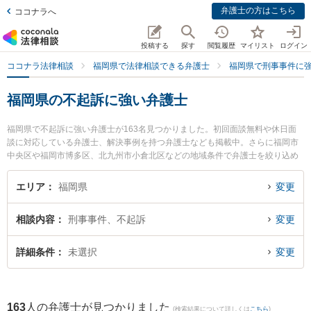
弁護士の方はこちら
ココナラへ
投稿する
探す
閲覧履歴
マイリスト
ログイン
ココナラ法律相談
福岡県で法律相談できる弁護士
福岡県で刑事事件に
福岡県の不起訴に強い弁護士
福岡県で不起訴に強い弁護士が163名見つかりました。初回面談無料や休日面
談に対応している弁護士、解決事例を持つ弁護士なども掲載中。さらに福岡市
中央区や福岡市博多区、北九州市小倉北区などの地域条件で弁護士を絞り込め
ます。刑事事件に関係する加害者側や少年犯罪、再犯・前科あり等の細かな分
野での絞り込み検索もでき便利です。特に弁護士法人ALAW＆GOODLOOPの井
エリア
福岡県
変更
上 瞳弁護士や弁護士法人山本・坪井綜合法律事務所 福岡オフィスの髙谷 英生
弁護士、弁護士法人山本・坪井綜合法律事務所 福岡オフィスの牟田 功一弁護士
相談内容
刑事事件、不起訴
変更
のプロフィール情報や弁護士費用、強みなどが注目されています。『福岡県で
土日や夜間に発生した不起訴のトラブルを今すぐに弁護士に相談したい』『不
起訴のトラブル解決の実績豊富な近くの弁護士を検索したい』『初回相談無料
詳細条件
未選択
変更
で不起訴を法律相談できる福岡県内の弁護士に相談予約したい』などでお困り
の相談者さんにおすすめです。
163
人の弁護士が見つかりました
(検索結果について詳しくは
こちら
)