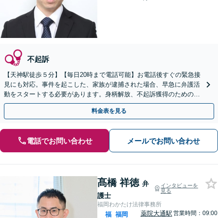
不起訴
【天神駅徒歩５分】【毎日20時まで電話可能】お電話後すぐの緊急接
見にも対応。事件を起こした、家族が逮捕された場合、早急に弁護活
動をスタートする必要があります。身柄解放、不起訴獲得のための示
談交渉、執行猶予にしたいなどお任せください。
料金表を見る
電話でお問い合わせ
メールでお問い合わせ
髙橋 祥徳
弁
インタビューを
見る
護士
福岡わかたけ法律事務所
薬院大通駅
営業時間：09:00
福
福岡