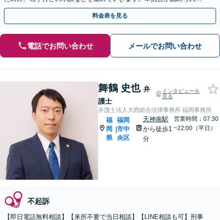
ケースあり。【土日祝・夜間早朝も対応】
料金表を見る
電話でお問い合わせ
メールでお問い合わせ
舞鶴 史也
弁
インタビューを
見る
護士
弁護士法人大西総合法律事務所 福岡事務所
天神南駅
営業時間：07:30
福
福岡
~22:00（平日）
岡
市中
から徒歩1
|
県
央区
分
不起訴
【即日電話無料相談】【来所不要で当日相談】【LINE相談も可】刑事