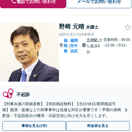
電話でお問い合わせ
メールでお問い合わせ
野﨑 元晴
弁護士
福岡弁護士法律事務所
天神駅
か
営業時間：09:00
福
福岡
~22:00（平日）
岡
市中
ら徒歩6
|
県
央区
分
不起訴
【刑事弁護の実績多数】【初回相談無料】【当日/休日/夜間相談可
能】痴漢・盗撮などの刑事事件は迅速な対応が重要です！早期の身柄
釈放・不起訴処分の獲得・示談交渉に向け全力を尽くします。
事例を見る(2件)
料金表を見る