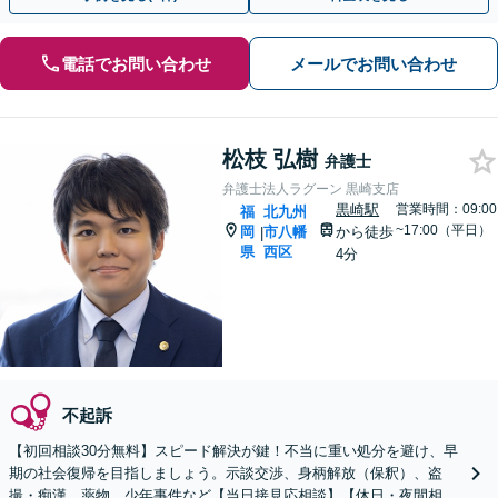
電話でお問い合わせ
メールでお問い合わせ
松枝 弘樹
弁護士
弁護士法人ラグーン 黒崎支店
黒崎駅
営業時間：09:00
福
北九州
~17:00（平日）
岡
市八幡
から徒歩
|
県
西区
4分
不起訴
【初回相談30分無料】スピード解決が鍵！不当に重い処分を避け、早
期の社会復帰を目指しましょう。示談交渉、身柄解放（保釈）、盗
撮・痴漢、薬物、少年事件など【当日接見応相談】【休日・夜間相談