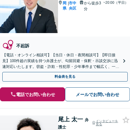
~20:00（平日）
岡
市中
から徒歩3
|
県
央区
分
不起訴
【電話・オンライン相談可】【当日・休日・夜間相談可】【即日接
見】100件超の実績を持つ弁護士が、勾留回避・保釈・示談交渉に迅
速対応いたします。窃盗・詐欺・性犯罪・少年事件まで幅広く、一貫
担当によるブレのない弁護活動で、一刻も早い身柄解放を。
料金表を見る
電話でお問い合わせ
メールでお問い合わせ
尾上 太一
弁
インタビューを
見る
護士