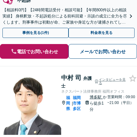
不起訴
【相談料0円】【24時間電話受付・相談可能】【年間800件以上の相談
実績】 身柄釈放・不起訴処分による前科回避・示談の成立に全力を尽
くします。刑事事件は初動が命、ご家族や身近な方が逮捕されてしま
ったら一刻も早くお電話ください。
事例を見る(1件)
料金表を見る
電話でお問い合わせ
メールでお問い合わせ
中村 司
弁護
インタビューを見
る
士
ネクスパート法律事務所 福岡オフィス
博多駅
か
営業時間：09:00
福
福岡
~21:00（平日）
岡
市博
ら徒歩1
|
県
多区
分