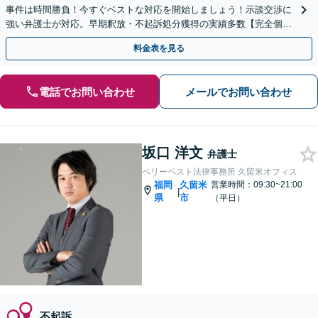
事件は時間勝負！今すぐベストな対応を開始しましょう！示談交渉に
強い弁護士が対応。早期釈放・不起訴処分獲得の実績多数【完全個
室】【天神南駅直結】
料金表を見る
電話でお問い合わせ
メールでお問い合わせ
坂口 洋文
弁護士
ベリーベスト法律事務所 久留米オフィス
福岡
久留米
営業時間：09:30~21:00
|
県
市
（平日）
不起訴