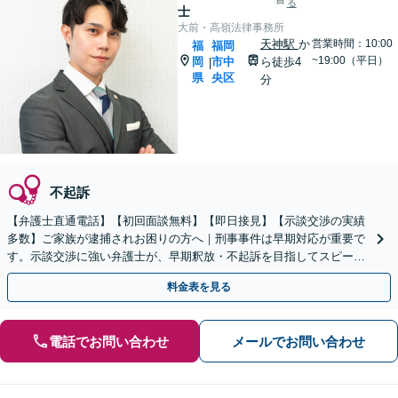
る
士
大前・高嶺法律事務所
天神駅
か
営業時間：10:00
福
福岡
~19:00（平日）
岡
市中
ら徒歩4
|
県
央区
分
不起訴
【弁護士直通電話】【初回面談無料】【即日接見】【示談交渉の実績
多数】ご家族が逮捕されお困りの方へ｜刑事事件は早期対応が重要で
す。示談交渉に強い弁護士が、早期釈放・不起訴を目指してスピーデ
ィーに対応します【休日・夜間相談対応】
料金表を見る
電話でお問い合わせ
メールでお問い合わせ