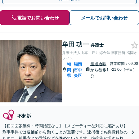
電話でお問い合わせ
メールでお問い合わせ
牟田 功一
弁護士
弁護士法人山本・坪井綜合法律事務所 福岡オ
フィス
渡辺通駅
営業時間：09:00
福
福岡
~21:00（平日）
岡
市中
から徒歩1
|
県
央区
分
不起訴
【初回面談無料・時間指定なし】【スピーディーな対応に定評あり】
刑事事件では逮捕前から動くことが重要です。逮捕後でも身柄解放の
ために、相手方との示談などを進めていきます。準抗告が認められた