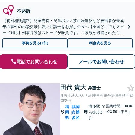
不起訴
【初回相談無料】児童売春・児童ポルノ禁止法違反など被害者が未成
年の事件の示談交渉に強い弁護士をお探しの方へ【全国どこでもスピ
ード対応】刑事弁護はスピードが勝負です。ご家族が逮捕されたら一
刻も早くご相談ください【24時間365日相談受付】
事例を見る(1件)
料金表を見る
電話でお問い合わせ
メールでお問い合わせ
田代 貴大
弁護士
弁護士法人あいち刑事事件総合法律事務所 福
岡支部
博多駅
か
営業時間：00:00
福
福岡
~23:59（平日）
岡
市博
ら徒歩3
|
県
多区
分