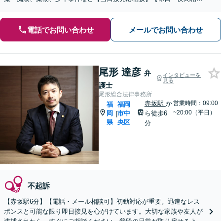
応相談】
電話でお問い合わせ
メールでお問い合わせ
尾形 達彦
弁
インタビューを
見る
護士
尾形総合法律事務所
赤坂駅
か
営業時間：09:00
福
福岡
~20:00（平日）
岡
市中
ら徒歩6
|
県
央区
分
不起訴
【赤坂駅6分】【電話・メール相談可】初動対応が重要。迅速なレス
ポンスと可能な限り即日接見を心がけています。大切な家族や友人が