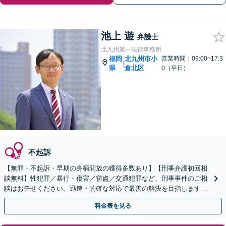
池上 遊
弁護士
北九州第一法律事務所
福岡
北九州市小
営業時間：09:00~17:3
|
県
倉北区
0（平日）
不起訴
【無罪・不起訴・早期の身柄開放の獲得多数あり】【刑事弁護初回相
談無料】性犯罪／暴行・傷害／窃盗／交通犯罪など、刑事事件のご相
談はお任せください。迅速・的確な対応で最善の解決を目指します
【年間100件もの相談に対応】被害者の方もご相談ください
料金表を見る