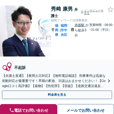
秀﨑 康男
弁
インタビューを
見る
護士
福岡フォワード法律事務所
赤坂駅
か
営業時間：09:00
福
福岡
~21:00（平日）
岡
市中
ら徒歩3
|
県
央区
分
不起訴
【弁護士直通】【夜間土日対応】【無料電話相談】 刑事事件は迅速な
初動対応が最重要です！早期の釈放、示談はおまかせください！【Go
ogle口コミ高評価】【薬物】【性犯罪】【窃盗】【道路交通法違反】
示談、釈放、不起訴、全力で弁護します！！
料金表を見る
電話でお問い合わせ
メールでお問い合わせ