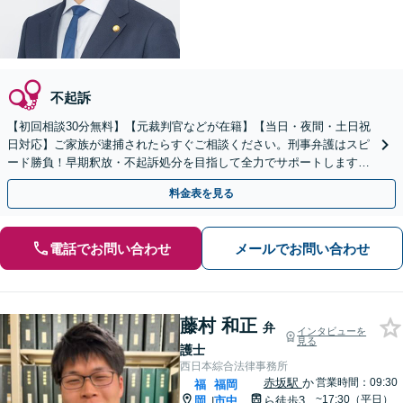
不起訴
【初回相談30分無料】【元裁判官などが在籍】【当日・夜間・土日祝
日対応】ご家族が逮捕されたらすぐご相談ください。刑事弁護はスピ
ード勝負！早期釈放・不起訴処分を目指して全力でサポートします。
【スピード対応】
料金表を見る
電話でお問い合わせ
メールでお問い合わせ
藤村 和正
弁
インタビューを
見る
護士
西日本綜合法律事務所
赤坂駅
か
営業時間：09:30
福
福岡
~17:30（平日）
岡
市中
ら徒歩3
|