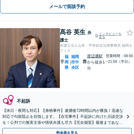
メールで面談予約
髙谷 英生
弁
インタビューを
見る
護士
弁護士法人山本・坪井綜合法律事務所 福岡オ
フィス
渡辺通駅
営業時間：08:00
福
福岡
~21:00（平日）
岡
市中
から徒歩1
|
県
央区
分
不起訴
【休日・夜間も対応】【身柄事件】逮捕後72時間以内が勝負！迅速な
対応で勾留阻止を目指します。【在宅事件】不起訴に向けた示談交渉
を！公判での無実主張や情状弁護も尽力【完全個室】最後まであなた
の味方です。ご相談ください。
料金表を見る