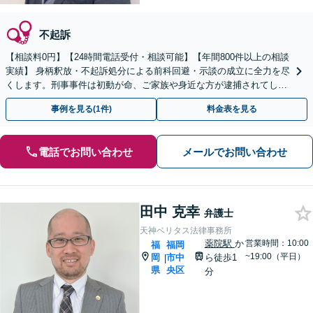
不起訴
【相談料0円】【24時間電話受付・相談可能】【年間800件以上の相談
実績】 身柄釈放・不起訴処分による前科回避・示談の成立に全力を尽
くします。刑事事件は初動が命、ご家族や身近な方が逮捕されてしま
ったら一刻も早くお電話ください。
事例を見る(1件)
料金表を見る
電話でお問い合わせ
メールでお問い合わせ
田中 克幸
弁護士
天神ベリタス法律事務所
薬院駅
か
営業時間：10:00
福
福岡
~19:00（平日）
岡
市中
ら徒歩1
|
県
央区
分