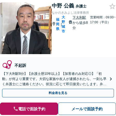
中野 公義
弁護士
なかのきみよし法律事務所
大
下大利駅
営業時間：09:00~
福
野
17:00（平日）
から徒歩8
岡
|
城
分
県
市
不起訴
【下大利駅8分】【弁護士歴10年以上】【加害者のみ対応◎】「初
動」が何より重要です。大切な家族や友人が逮捕されたら、一刻も早
く弁護士にご連絡ください。状況に応じて即日接見いたします。弁護
士として、あなたの大切な家族を護ります。【電話相談可】
料金表を見る
電話で面談予約
メールで面談予約