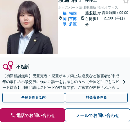
弁護士
ネクスパート法律事務所 福岡オフィス
博多駅
か
営業時間：09:00
福
福岡
~21:00（平日）
岡
市博
ら徒歩1
|
県
多区
分
不起訴
【初回相談無料】児童売春・児童ポルノ禁止法違反など被害者が未成
年の事件の示談交渉に強い弁護士をお探しの方へ【全国どこでもスピ
ード対応】刑事弁護はスピードが勝負です。ご家族が逮捕されたら一
刻も早くご相談ください【24時間365日相談受付】
事例を見る(1件)
料金表を見る
電話でお問い合わせ
メールでお問い合わせ