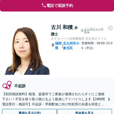
電話で面談予約
古川 和積
弁
インタビューを
見る
護士
ネクスパート法律事務所 北九州オフィス
福岡
北九州市小
営業時間：09:00~21:0
|
県
倉北区
0（平日）
不起訴
【初回相談無料】痴漢、盗撮等でご家族が逮捕されたらすぐにご連絡
下さい！不安を取り取り除けるよう親身にアドバイスします【24時間
電話受付・相談可】不起訴・早期釈放に向け性犯罪の弁護を得意とす
る経験豊富な弁護士がスピード対応！【最短即日対応可】
事例を見る(1件)
料金表を見る