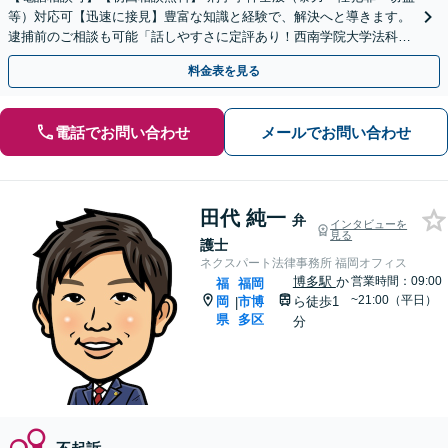
等）対応可【迅速に接見】豊富な知識と経験で、解決へと導きます。
逮捕前のご相談も可能「話しやすさに定評あり！西南学院大学法科大
学院内にある事務所」【完全個室】【西新駅5分】
料金表を見る
電話でお問い合わせ
メールでお問い合わせ
田代 純一
弁
インタビューを
見る
護士
ネクスパート法律事務所 福岡オフィス
博多駅
か
営業時間：09:00
福
福岡
~21:00（平日）
岡
市博
ら徒歩1
|
県
多区
分