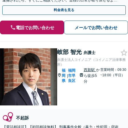
逮捕されたら、すぐにご相談ください。普段の日常が取り戻せるよう
尽力します。【休日・夜間面談可】
料金表を見る
電話でお問い合わせ
メールでお問い合わせ
岐部 智光
弁護士
弁護士法人コイノニア（コイノニア法律事務
所）
西新駅
か
営業時間：09:30
福
福岡
~18:00（平日）
岡
市早
ら徒歩5
|
県
良区
分
不起訴
【電話相談可】【初回相談無料】 刑事事件全般（暴力・性犯罪・窃盗