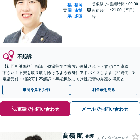
博多駅
か
営業時間：09:00
福
福岡
~21:00（平日）
岡
市博
ら徒歩1
|
県
多区
分
不起訴
【初回相談無料】痴漢、盗撮等でご家族が逮捕されたらすぐにご連絡
下さい！不安を取り取り除けるよう親身にアドバイスします【24時間
電話受付・相談可】不起訴・早期釈放に向け性犯罪の弁護を得意とす
る経験豊富な弁護士がスピード対応！【最短即日対応可】
事例を見る(1件)
料金表を見る
電話でお問い合わせ
メールでお問い合わせ
髙嶺 航
弁護
インタビューを見