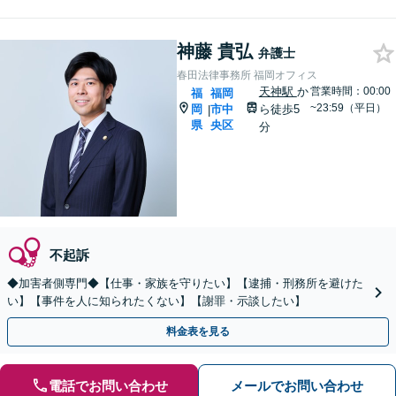
神藤 貴弘
弁護士
春田法律事務所 福岡オフィス
天神駅
か
営業時間：00:00
福
福岡
~23:59（平日）
岡
市中
ら徒歩5
|
県
央区
分
不起訴
◆加害者側専門◆【仕事・家族を守りたい】【逮捕・刑務所を避けた
い】【事件を人に知られたくない】【謝罪・示談したい】
料金表を見る
電話でお問い合わせ
メールでお問い合わせ