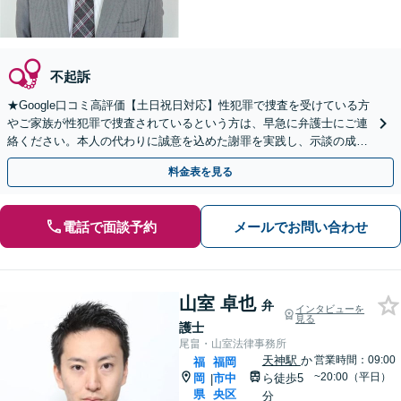
不起訴
★Google口コミ高評価【土日祝日対応】性犯罪で捜査を受けている方
やご家族が性犯罪で捜査されているという方は、早急に弁護士にご連
絡ください。本人の代わりに誠意を込めた謝罪を実践し、示談の成立
と不起訴を目指します。
料金表を見る
電話で面談予約
メールでお問い合わせ
山室 卓也
弁
インタビューを
見る
護士
尾畠・山室法律事務所
天神駅
か
営業時間：09:00
福
福岡
~20:00（平日）
岡
市中
ら徒歩5
|
県
央区
分