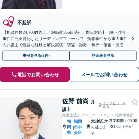
不起訴
【相談件数24,700件以上／24時間365日受付／即日対応】刑事・少年
事件に完全特化したリーディングファームで、冤罪事件から重大事件
の弁護まで豊富な経験と解決実績！窃盗・詐欺・暴行・傷害・痴漢・
盗撮・薬物犯罪など幅広い分野に対応可能です！
事例を見る(2件)
料金表を見る
電話でお問い合わせ
メールでお問い合わせ
佐野 前尚
弁
インタビューを
見る
護士
弁護士法人プロテクトスタンス 福岡事務所
天神駅
か
営業時間：09:00
福
福岡
~21:00（平日）
岡
市中
ら徒歩1
|
県
央区
分