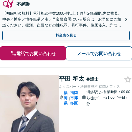
不起訴
【初回相談無料】累計相談件数1000件以上！原則24時間以内に接見。
中央／博多／博多臨港／南／早良警察署にいる場合は、お早めにご相
談ください。痴漢、盗撮などの性犯罪、暴行事件、住居侵入、詐欺、
少年事件【赤坂駅3分】【夜間・休日相談OK】
料金表を見る
電話でお問い合わせ
メールでお問い合わせ
平田 笙太
弁護士
ネクスパート法律事務所 福岡オフィス
博多駅
か
営業時間：09:00
福
福岡
~21:00（平日）
岡
市博
ら徒歩1
|
県
多区
分