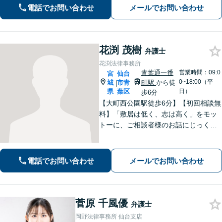
にお聞きしご要望に沿った解決をする
電話でお問い合わせ
メールでお問い合わせ
ように心がけています。お気軽にご相
談ください。
花渕 茂樹
弁護士
花渕法律事務所
青葉通一番
営業時間：09:0
宮
仙台
0~18:00（平
城
市青
町駅
から徒
|
県
葉区
日）
歩6分
【大町西公園駅徒歩6分】【初回相談無
料】「敷居は低く、志は高く」をモッ
トーに、ご相談者様のお話にじっくり
耳を傾けます！豊富な実績と専門知識
を武器に、不安を「その先の安心」へ
と変え、未来を見据えて全力で伴走い
電話でお問い合わせ
メールでお問い合わせ
たします。【電話・メール・WEB相談
可】
菅原 千風優
弁護士
岡野法律事務所 仙台支店