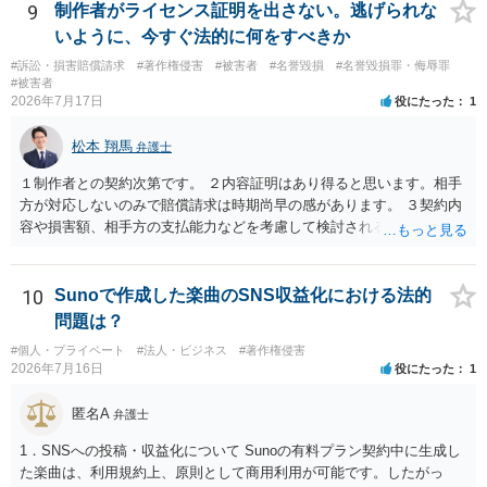
9
制作者がライセンス証明を出さない。逃げられな
いように、今すぐ法的に何をすべきか
#訴訟・損害賠償請求
#著作権侵害
#被害者
#名誉毀損
#名誉毀損罪・侮辱罪
#被害者
2026年7月17日
役にたった
1
松本 翔馬
弁護士
１制作者との契約次第です。 ２内容証明はあり得ると思います。相手
方が対応しないのみで賠償請求は時期尚早の感があります。 ３契約内
容や損害額、相手方の支払能力などを考慮して検討されるとよいでし
ょう ４損害賠償請求が考えられます。調査費用や弁護士費用も含め請
求する場合もありますが、認められるのはごく一部です。 ５事案の詳
細な検討が必要です。遅延損害金の発生なども確認するとよいでしょ
10
Sunoで作成した楽曲のSNS収益化における法的
う。 ６弁護士に窓口を一本化して、直接連絡を避けることも方法の一
問題は？
つです。
#個人・プライベート
#法人・ビジネス
#著作権侵害
2026年7月16日
役にたった
1
匿名A
弁護士
1．SNSへの投稿・収益化について Sunoの有料プラン契約中に生成し
た楽曲は、利用規約上、原則として商用利用が可能です。したがっ