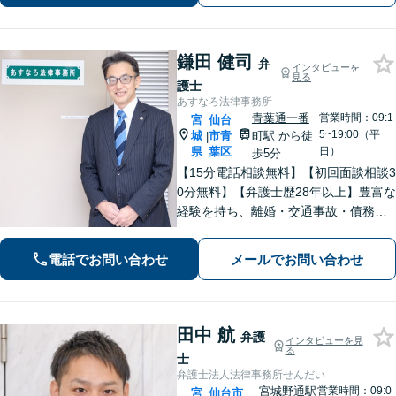
鎌田 健司
弁
インタビューを
見る
護士
あすなろ法律事務所
青葉通一番
営業時間：09:1
宮
仙台
5~19:00（平
城
市青
町駅
から徒
|
県
葉区
日）
歩5分
【15分電話相談無料】【初回面談相談3
0分無料】【弁護士歴28年以上】豊富な
経験を持ち、離婚・交通事故・債務整
理・相続・消費者被害など、幅広く対
応。司法書士や税理士と連携。【青葉
電話でお問い合わせ
メールでお問い合わせ
通一番町駅5分】
田中 航
弁護
インタビューを見
る
士
弁護士法人法律事務所せんだい
宮城野通駅
営業時間：09:0
宮
仙台市