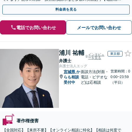
可】【初回相談無料】【夜間休日面談可】
料金表を見る
電話でお問い合わせ
メールでお問い合わせ
浦川 祐輔
東京都
インタビュ
ーを見る
弁護士
弁護士法人エッグ
営業時間：0
宮城県
か
面談方法(対面・
らも相談
電話・ビデオな
0:00~23:59
受付中
ど)は応相談
（平日）
著作権侵害
【全国対応】【来所不要】【オンライン相談に特化】【相談は何度で