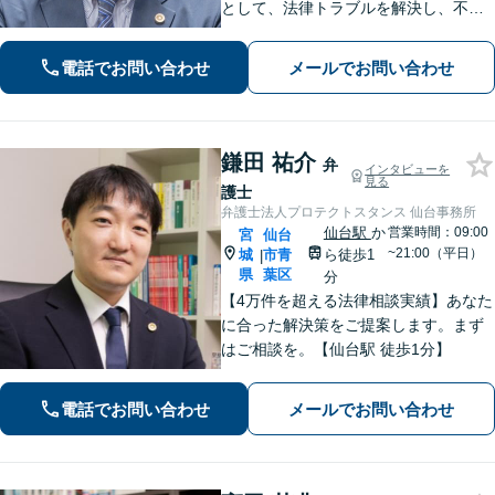
として、法律トラブルを解決し、不安
を安心に変えられるよう尽力いたしま
す。どんな些細なお悩みでも大丈夫で
電話でお問い合わせ
メールでお問い合わせ
すので、まずはお気軽にご相談くださ
い
鎌田 祐介
弁
インタビューを
見る
護士
弁護士法人プロテクトスタンス 仙台事務所
仙台駅
か
営業時間：09:00
宮
仙台
~21:00（平日）
城
市青
ら徒歩1
|
県
葉区
分
【4万件を超える法律相談実績】あなた
に合った解決策をご提案します。まず
はご相談を。【仙台駅 徒歩1分】
電話でお問い合わせ
メールでお問い合わせ