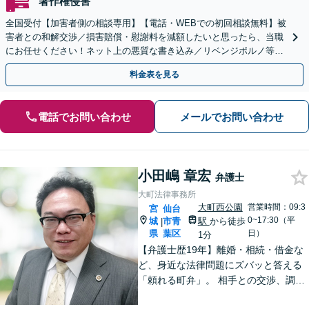
著作権侵害
全国受付【加害者側の相談専用】【電話・WEBでの初回相談無料】被
害者との和解交渉／損害賠償・慰謝料を減額したいと思ったら、当職
にお任せください！ネット上の悪質な書き込み／リベンジポルノ等、
代表弁護士が最後まで対応【関東エリア以外の相談も可】
料金表を見る
電話でお問い合わせ
メールでお問い合わせ
小田嶋 章宏
弁護士
大町法律事務所
大町西公園
営業時間：09:3
宮
仙台
0~17:30（平
城
市青
駅
から徒歩
|
県
葉区
日）
1分
【弁護士歴19年】離婚・相続・借金な
ど、身近な法律問題にズバッと答える
「頼れる町弁」。 相手との交渉、調
停、裁判、各種手続まで、必要に応じ