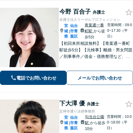
今野 百合子
弁護士
弁護士法人リーガルプロフェッション
青葉通一番
営業時間：09:0
宮
仙台
0~17:30（平
城
市青
町駅
から徒
|
県
葉区
日）
歩5分
【初回来所相談無料】【青葉通一番町
駅徒歩5分】【元検事】離婚・男女問題
／刑事事件／借金・債務整理など、あ
らゆる法律問題に全力を尽くします。
ご相談者さまのお話を丁寧にうかが
い、最善の解決策へと導くことを最も
電話でお問い合わせ
メールでお問い合わせ
重視しています。お困りの方はご相談
ください。
下大澤 優
弁護士
定禅寺通り法律事務所
勾当台公園
営業時間：10:0
宮
仙台
0~18:00（平
城
市青
駅
から徒歩
|
県
葉区
日）
10分