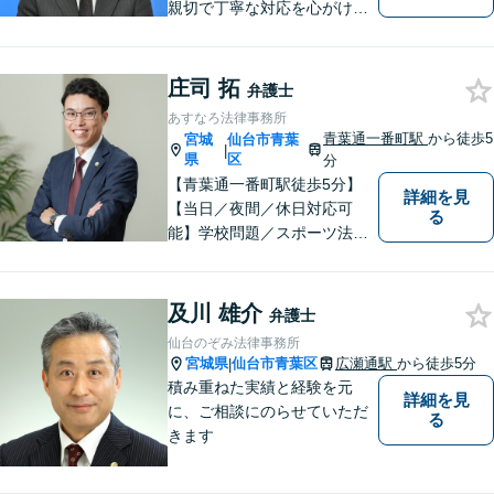
親切で丁寧な対応を心がけ、
特に社会的に弱い立場の方や
法律に不安を抱える方々に支
援を提供しています。 依頼者
庄司 拓
弁護士
の要望を実現するため、迅速
あすなろ法律事務所
かつ的確に対応いたします。
青葉通一番町駅
から徒歩5
宮城
仙台市青葉
|
県
区
分
【青葉通一番町駅徒歩5分】
詳細を見
【当日／夜間／休日対応可
る
能】学校問題／スポーツ法務
／交通事故／離婚・男女問題
／消費者被害／債務整理／相
続／刑事事件など幅広く対
及川 雄介
弁護士
応。悩みを抱えた方が気軽に
仙台のぞみ法律事務所
相談できるように、親しみや
宮城県
仙台市青葉区
広瀬通駅
から徒歩5分
|
すい雰囲気作りを心掛けてお
積み重ねた実績と経験を元
詳細を見
ります。
に、ご相談にのらせていただ
る
きます