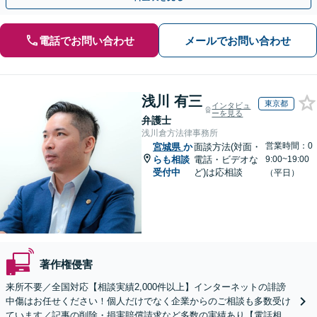
電話でお問い合わせ
メールでお問い合わせ
浅川 有三
東京都
インタビュ
ーを見る
弁護士
浅川倉方法律事務所
営業時間：0
宮城県
か
面談方法(対面・
らも相談
電話・ビデオな
9:00~19:00
受付中
ど)は応相談
（平日）
著作権侵害
来所不要／全国対応【相談実績2,000件以上】インターネットの誹謗
中傷はお任せください！個人だけでなく企業からのご相談も多数受け
ています／記事の削除・損害賠償請求など多数の実績あり【電話相談