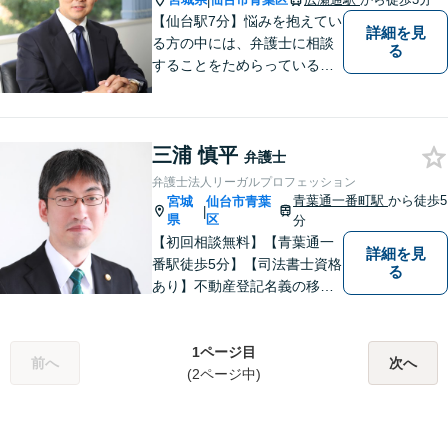
|
町駅1分】
【仙台駅7分】悩みを抱えてい
詳細を見
る方の中には、弁護士に相談
る
することをためらっている方
もいらっしゃるかもしれませ
ん。しかし弁護士に相談する
ことで、スムーズな解決が期
三浦 慎平
待できます。 どんなことで
弁護士
も、お気軽に相談ください。
弁護士法人リーガルプロフェッション
青葉通一番町駅
から徒歩5
宮城
仙台市青葉
|
県
区
分
【初回相談無料】【青葉通一
詳細を見
番駅徒歩5分】【司法書士資格
る
あり】不動産登記名義の移転
など登記実務に多く携わって
きました。不動産・相続・遺
産分割のほか、交通事故・離
1ページ目
前へ
次へ
婚・借金などあらゆる法律問
(2ページ中)
題に全力を尽くします。お困
りの方はまずはご相談くださ
い。