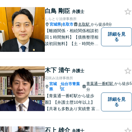
白鳥 剛臣
弁護士
しらとり法律事務所
宮城県
名取市
名取駅
から徒歩8分
|
【離婚関係・相続関係相談初
詳細を見
回１時間無料】【債務整理相
る
談初回無料】【土・時間外応
相談】【駐車場あり】【法テ
ラス利用可】 かかりつけの
弁護士を見つけておきません
木下 清午
か？
弁護士
花咲み法律事務所
青葉通一番町駅
から徒歩5
宮城
仙台市青葉
|
県
区
分
【青葉通一番町駅から徒歩
詳細を見
圏】【弁護士歴10年以上】
る
【共著も多数あり実績豊 富】
様々な業種の中小企業からの
ご依頼多数！企業の内情に精
通した深いアドバ イスが可
石上 雄介
弁護士