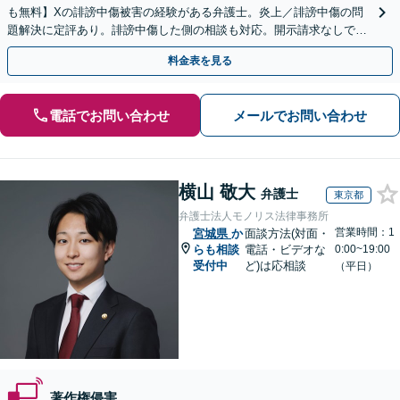
も無料】Xの誹謗中傷被害の経験がある弁護士。炎上／誹謗中傷の問
題解決に定評あり。誹謗中傷した側の相談も対応。開示請求なしで本
人の特定ができる場合もあり。
料金表を見る
電話でお問い合わせ
メールでお問い合わせ
横山 敬大
弁護士
東京都
弁護士法人モノリス法律事務所
営業時間：1
宮城県
か
面談方法(対面・
らも相談
電話・ビデオな
0:00~19:00
受付中
ど)は応相談
（平日）
著作権侵害