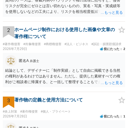
質問のケースは、各裁判例やパブリシティ権の法理に照らすと、侵害
リスクが完全にゼロとは言い切れないものの、実名・写真・実成績等
を使用しないなどの工夫により、リスクを相当程度低減できる設計に
なっているかと思います。 ただし、「野球ファンであれば元の選手を
推測できる」という点は、裁判で争われた場合に「専ら顧客吸引力の
利用を目的とする」と判断される余地を残すため、一定の注意が必要
2
ホームページ制作における使用した画像や文章の
です。 また、広告収益の有無は、侵害判断に一定の影響を与える可能
著作権について
性がありますが、決定的要因ではありません。 パブリシティ権侵害の
#著作権侵害
#肖像権侵害
#商標権侵害
#法人・ビジネス
#訴訟・損害賠償請求
成否は、主に「専ら顧客吸引力の利用を目的とするか」という点で判
2026年7月29日
役にたった
2
断されます。広告収益があることは「商業的目的」を強く示す要素で
すが、それだけで直ちに侵害となるわけではありません。完全無償・
匿名A
弁護士
非営利であれば「表現の自由」「創作物」としての側面が強く評価さ
れる可能性があります。一方、広告収益がある場合は「商業利用」と
結論として、デザイナーに「制作実績」として自由に掲載できる当然
しての色彩が強まり、リスクが高まる可能性があります。 公開前に変
の権利があるわけではありません。ただし、提供した素材すべての権
更・確認しておく事項については、公開の場でアドバイスするにも限
利がご相談者に帰属する、と一括して整理することもできません。 ご
界があるかと思うので、資料等を持参の上、弁護士に相談されること
自身が撮影・執筆した写真や文章は、創作性があれば原則としてご自
も一つかと存じます。
身が著作権者です。 他方、ブランド名、文字主体のロゴ、商品情報、
短いキャッチコピー、販売コンセプトなどは、通常、著作物には当た
3
著作物の定義と使用方法について
りません。ただし、ロゴに独自の図形やイラスト等が含まれる場合に
は、その表現部分が著作物となる可能性があります。 また、人物写真
#炎上対策
#著作権侵害
#個人・プライベート
の著作権は撮影者に、肖像に関する権利は被写体本人に帰属します
2026年7月28日
役にたった
1
（著作権法2条・17条）。 ウェブサイト全体に当然に著作権が生じる
わけではありません。デザイナーが独自に制作したイラストやバナー