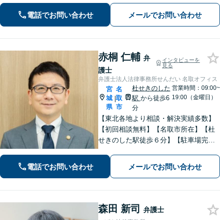
て安心してお任せいただけます。 【相
談料30分1,100円】【大町西公園駅1
電話でお問い合わせ
メールでお問い合わせ
分】【夜間・休日対応可能】
赤桐 仁輔
弁
インタビューを
見る
護士
弁護士法人法律事務所せんだい 名取オフィス
杜せきのした
営業時間：09:00~
宮
名
19:00（金曜日）
城
取
駅
から徒歩6
|
県
市
分
【東北各地より相談・解決実績多数】
【初回相談無料】【名取市所在】【杜
せきのした駅徒歩６分】【駐車場完
備】法律問題を抱える方々の不安を一
日でも早く取り除き、穏やかな日常を
電話でお問い合わせ
メールでお問い合わせ
取り戻せるよう尽力いたします。【完
全個室・防音】【プライバシー配慮】
森田 新司
弁護士