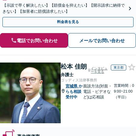
【示談で早く解決したい】【賠償金を抑えたい】【開示請求に納得で
きない】【加害者に賠償請求したい】
料金表を見る
電話でお問い合わせ
メールでお問い合わせ
松本 佳朗
東京都
インタビュ
ーを見る
弁護士
ゴッディス法律事務所
営業時間：0
宮城県
か
面談方法(対面・
らも相談
電話・ビデオな
9:00~21:00
受付中
ど)は応相談
（平日）