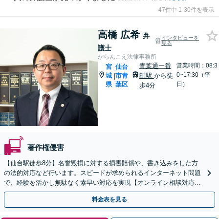
47件中 1-30件を表示
高橋 広希
弁
インタビューを
見る
護士
からんこえ法律事務所
青葉通一番
営業時間：08:3
宮
仙台
0~17:30（平
城
市青
町駅
から徒
|
県
葉区
日）
歩4分
著作権侵害
【仙台駅徒歩8分】名誉毀損に対する損害賠償や、書き込みをした方
の法的対応など行います。スピードが求められるインターネット問題
で、経験を活かし無駄なく素早い対応を実現【オンライン相談対応】
【発信者情報開示命令申立て対応】
料金表を見る