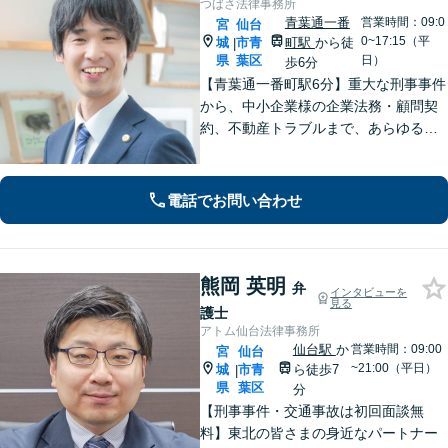
つばさ法律事務所
青葉通一番
営業時間：09:0
宮
仙台
0~17:15（平
城
市青
町駅
から徒
|
県
葉区
日）
歩6分
【青葉通一番町駅6分】重大な刑事事件
から、中小企業様の企業法務・顧問契
約、不動産トラブルまで、あらゆる法
律問題に全力を尽くします。ご相談い
ただくだけで解決の糸口が見える場合
もございます。一人で抱え込まず、ま
電話でお問い合わせ
ずは初回無料相談へご連絡ください。
熊岡 英明
弁
インタビューを
見る
護士
アトム仙台法律事務所
仙台駅
か
営業時間：09:00
宮
仙台
~21:00（平日）
城
市青
ら徒歩7
|
県
葉区
分
【刑事事件・交通事故は初回面談無
料】東北の皆さまの身近なパートナー