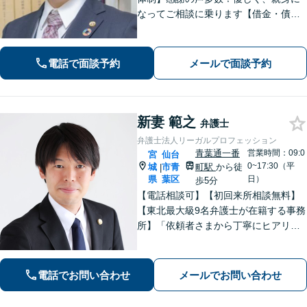
なってご相談に乗ります【借金・債務
整理】法テラス利用可能。すぐに督促
をストップし、再スタートを切るサポ
ートを【離婚問題】男性側からの相談
電話で面談予約
メールで面談予約
実績が豊富です【青葉通一番町駅4分】
新妻 範之
弁護士
弁護士法人リーガルプロフェッション
青葉通一番
営業時間：09:0
宮
仙台
0~17:30（平
城
市青
町駅
から徒
|
県
葉区
日）
歩5分
【電話相談可】【初回来所相談無料】
【東北最大級9名弁護士が在籍する事務
所】「依頼者さまから丁寧にヒアリン
グし、最適な離婚を提案」「不倫慰謝
料／請求する側・された側どちらも
可」多角的な視点で労働問題をサポー
電話でお問い合わせ
メールでお問い合わせ
ト【休日夜間相談可】【完全個室対
応】