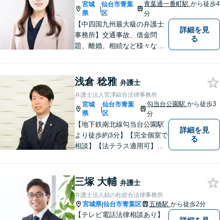
青葉通一番町駅
から徒歩4
宮城
仙台市青葉
|
県
区
分
【中四国九州最大級の弁護士
詳細を見
事務所】交通事故、借金問
る
題、離婚、相続など様々な問
題について、「何度でも無
料」の相談を行っています！
まずはお気軽にご相談くださ
浅倉 稔雅
弁護士
い！
弁護士法人官澤綜合法律事務所
勾当台公園駅
から徒歩3
宮城
仙台市青葉
|
県
区
分
【地下鉄南北線勾当台公園駅
詳細を見
より徒歩約3分】【完全個室で
る
相談】【法テラス適用可】十
分な準備と誠実な対応を心が
けております。法律問題でお
困りの方はお気軽にご相談く
三塚 大輔
弁護士
ださい。
弁護士法人結の杜総合法律事務所
宮城県
仙台市青葉区
五橋駅
から徒歩2分
|
【テレビ電話法律相談あり】