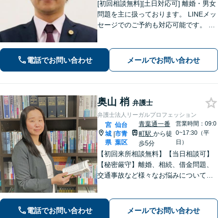
[初回相談無料][土日対応可] 離婚・男女
問題を主に扱っております。 LINEメッ
セージでのご予約も対応可能です。 LI
NEでのご予約をご希望の場合は、以下
のリンクからご登録ください。 https://l
in.ee/uFqpYWb
電話でお問い合わせ
メールでお問い合わせ
奥山 梢
弁護士
弁護士法人リーガルプロフェッション
青葉通一番
営業時間：09:0
宮
仙台
0~17:30（平
城
市青
町駅
から徒
|
県
葉区
日）
歩5分
【初回来所相談無料】【当日相談可】
【秘密厳守】離婚、相続、借金問題、
交通事故など様々なお悩みについて、
誠実にお話しをうかがいスピーディー
な問題解決を目指します。まずはお気
軽にご相談下さい。
電話でお問い合わせ
メールでお問い合わせ