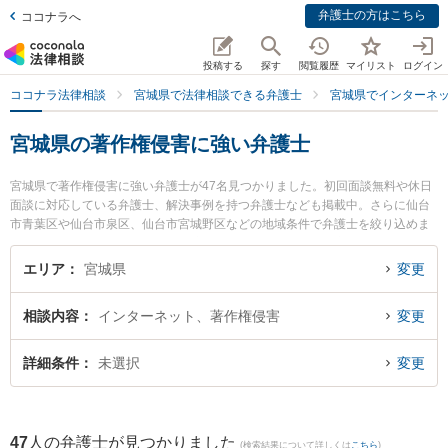
弁護士の方はこちら
ココナラへ
投稿する
探す
閲覧履歴
マイリスト
ログイン
ココナラ法律相談
宮城県で法律相談できる弁護士
宮城県でインターネ
宮城県の著作権侵害に強い弁護士
宮城県で著作権侵害に強い弁護士が47名見つかりました。初回面談無料や休日
面談に対応している弁護士、解決事例を持つ弁護士なども掲載中。さらに仙台
市青葉区や仙台市泉区、仙台市宮城野区などの地域条件で弁護士を絞り込めま
す。インターネットに関係する誹謗中傷や名誉毀損、個人特定等の細かな分野
での絞り込み検索もでき便利です。特にからんこえ法律事務所の高橋 広希弁護
エリア
宮城県
変更
士や仙台榴岡法律事務所の小澤 宏大弁護士、大町法律事務所の小田嶋 章宏弁護
士のプロフィール情報や弁護士費用、強みなどが注目されています。『宮城県
相談内容
インターネット、著作権侵害
変更
で土日や夜間に発生した著作権侵害のトラブルを今すぐに弁護士に相談した
い』『著作権侵害のトラブル解決の実績豊富な近くの弁護士を検索したい』
『初回相談無料で著作権侵害を法律相談できる宮城県内の弁護士に相談予約し
詳細条件
未選択
変更
たい』などでお困りの相談者さんにおすすめです。
47
人の弁護士が見つかりました
(検索結果について詳しくは
こちら
)