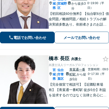
0~19:00（平
城
宮城野
から徒歩3
|
県
区
日）
分
【初回相談60分無料】【仙台駅6分】借
金問題／離婚問題／相続トラブルの解
決実績多数あり。依頼者さまのお話や
ご要望を丁寧にお聞きし、弁護士が解
決まで対応・サポートします【土曜日
電話でお問い合わせ
メールでお問い合わせ
も営業】交通事故や刑事事件のご相談
もお任せください【Web面談可】
橋本 長臣
弁護士
弁護士法人リーガルプロフェッション
青葉通一番
営業時間：09:0
宮
仙台
0~17:30（平
城
市青
町駅
から徒
|
県
葉区
日）
歩5分
【完全個室で相談可】【近隣駐車場
有】【青葉通一番町駅 徒歩5分】利益
を追求するのではなく法律と良心に従
って紛争の解決をすることが大切だと
考えています。依頼者様の意向を丁寧