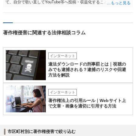
て、自分で歌い直してYouTube等へ投稿・収益化することも、通常は
可能と考えられます。ただし、生成時点のプランと最新の利用規約は
確認してください。 2．メロディーや伴奏の使用について AIボーカル
を自分の歌声に差し替えても、メロディーや伴奏を使用する以上、Su
noの規約が適用されます。有料プランで適法に生成したものであれ
著作権侵害に関連する法律相談コラム
ば、原則として使用可能です。 3．著作権とJASRAC登録について Su
noが商用利用を認めていても、日本法上、その楽曲に著作権が発生す
るとは限りません。AIが自動生成したメロディーや伴奏について、人
の創作的な関与が乏しい場合、著作権が認められない可能性がありま
インターネット
す。自分で歌い直しただけで、作曲部分の著作権が発生するわけでも
ありません。 なお、自分で歌い直した歌唱については、楽曲自体に著
違法ダウンロードの刑事罰とは｜視聴の
作権が成立するか否かとは別に、実演家としての著作隣接権が生じま
みでも逮捕される？逮捕のリスクや回避
す。ただし、この権利は、Sunoが生成したメロディーや伴奏自体につ
方法を解説
いて著作権を取得することを意味するものではありません。 JASRAC
への登録は必須ではありません。登録を希望する場合は、自分が作
インターネット
詞、作曲、編曲等にどの程度創作的に関与したかを説明できることが
重要です。 4．音楽配信やライブについて SpotifyやApple Musicでの
著作権法上の引用ルール｜Webサイト上
配信、販売、ライブでの歌唱も、Sunoの規約上の商用利用条件を満た
で文章・画像を適切に引用する方法
せば、原則として可能です。ただし、配信サービスごとのAI生成音楽
に関する規約も確認する必要があります。 5．注意点について 生成
日、有料プランの契約状況、プロンプト、修正・編集の履歴を保存し
ておくことをお勧めします。また、既存の楽曲と偶然類似する可能性
市区町村別に著作権侵害で絞り込む
や、第三者が同じような楽曲を生成する可能性にも注意が必要です。