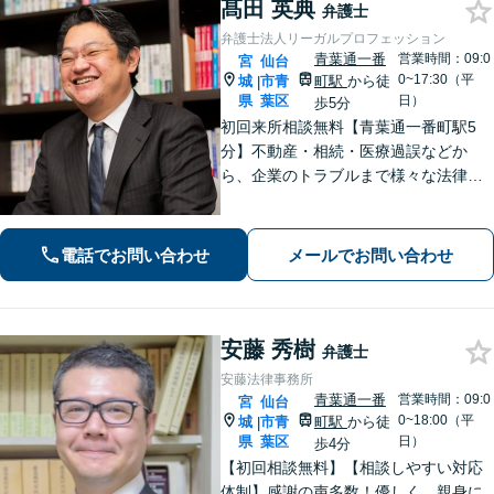
髙田 英典
弁護士
弁護士法人リーガルプロフェッション
青葉通一番
営業時間：09:0
宮
仙台
0~17:30（平
城
市青
町駅
から徒
|
県
葉区
日）
歩5分
初回来所相談無料【青葉通一番町駅5
分】不動産・相続・医療過誤などか
ら、企業のトラブルまで様々な法律問
題に全力を尽くします。ご相談者様の
お話をお聞きし、最善の解決策へと導
くことを最も重視しています。お困り
電話でお問い合わせ
メールでお問い合わせ
の方はご相談ください。9名の弁護士が
在籍
安藤 秀樹
弁護士
安藤法律事務所
青葉通一番
営業時間：09:0
宮
仙台
0~18:00（平
城
市青
町駅
から徒
|
県
葉区
日）
歩4分
【初回相談無料】【相談しやすい対応
体制】感謝の声多数！優しく、親身に