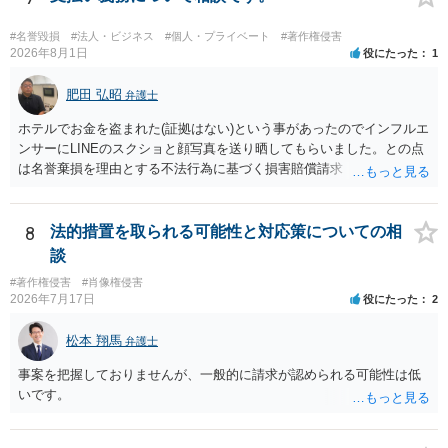
もちろん、表現の選び方や展開が「その作品の本質的特徴を直接感得
できる」レベルだと、翻案や二次的著作物の問題が出ますのでこの点
#名誉毀損
#法人・ビジネス
#個人・プライベート
#著作権侵害
はご留意ください。
2026年8月1日
役にたった
1
肥田 弘昭
弁護士
ホテルでお金を盗まれた(証拠はない)という事があったのでインフルエ
ンサーにLINEのスクショと顔写真を送り晒してもらいました。との点
は名誉棄損を理由とする不法行為に基づく損害賠償請求（共同不法行
為）の対象となるかと思います。但し、慰謝料額としては、「その後
その人が会社を経営しているようで仕事が飛んだとのことでその分の
賠償金と8人分の従業員の年間利益を請求すると言われています。」で
8
法的措置を取られる可能性と対応策についての相
の計算がすべて損害とならないかと思いますので、損害額で争っても
談
良いかと思います。ご参考にしてください。
#著作権侵害
#肖像権侵害
2026年7月17日
役にたった
2
松本 翔馬
弁護士
事案を把握しておりませんが、一般的に請求が認められる可能性は低
いです。