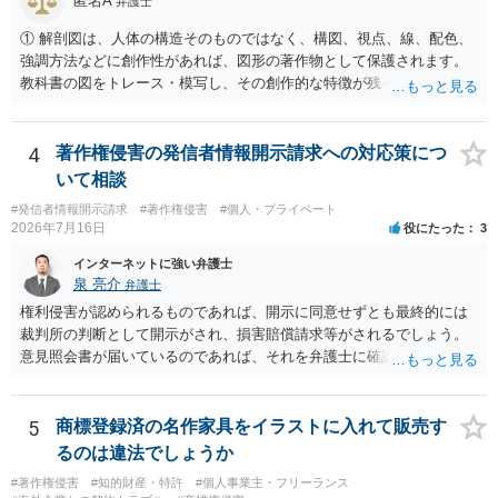
匿名A
弁護士
等は別として、一般的なレイアウトや配色、依頼者から提供された素
① 解剖図は、人体の構造そのものではなく、構図、視点、線、配色、
材を希望に沿って配置した部分には、通常、著作物性は認められにく
強調方法などに創作性があれば、図形の著作物として保護されます。
いと考えられます。仮に具体的な画面構成の一部に創作性が認められ
教科書の図をトレース・模写し、その創作的な特徴が残っていれば、
ても、その権利は当該部分に限られ、ご相談者の写真や文章等を制作
完全一致でなくても複製・翻案に当たる可能性があります。非営利で
実績として掲載する権限まで当然に生じるものではありません。 もっ
も、SNSへの公開は私的使用には当たりません。 ② 出典を記載するだ
とも、契約書がなくても、見積書、メール、利用規約等に実績掲載へ
けでは、適法な引用にはなりません。自分の説明や批評が主で、図が
4
著作権侵害の発信者情報開示請求への対応策につ
の同意があれば別です。また、単に制作を担当した事実を記載した
その説明に必要な従たる資料であること、引用部分が明確に区別さ
り、公開中のサイトへリンクしたりする行為まで当然に禁止できると
いて相談
れ、必要な範囲に限られていることなどが必要です。勉強ノートの教
は限りません。 人物写真については、通常のSNSへの無断掲載と同
#発信者情報開示請求
#著作権侵害
#個人・プライベート
材として図そのものを中心的に掲載する場合、引用と認められにくい
様、掲載目的、態様、必要性、本人の特定可能性等から判断されま
2026年7月16日
役にたった
3
でしょう。 文章についても、単に所々表現を変えただけで適法になる
す。営業目的であり、本人も掲載を拒否していることは、違法性を認
とは限りません。医学上の事実を理解したうえで、ご自身の表現と構
インターネットに強い弁護士
める方向の事情となりますが、自動的に肖像権侵害となるわけではあ
成でまとめる必要があります。 安全にSNSで公開するには、教科書の
泉 亮介
弁護士
りません。 まず、見積書、メール、チャット、デザイナーの利用規約
図をトレース・模写した部分は掲載せず、人体の構造という事実を基
を確認したうえで、「提供素材及びこれを含む画面の複製・SNS掲載
権利侵害が認められるものであれば、開示に同意せずとも最終的には
に、自分で構図や表現を工夫して作図する方法が考えられます。ま
を許諾しない」と書面で明確に通知することをお勧めします。すでに
裁判所の判断として開示がされ、損害賠償請求等がされるでしょう。
た、改変・SNS掲載が認められたオープンライセンス素材を、利用条
掲載された場合は、URL、掲載日時、画面を保存してから削除を求め
意見照会書が届いているのであれば、それを弁護士に確認してもらっ
件に従って使う方法もあります。トレースした図を残したい場合は、
てください。
た上で、アドバイスをうけ、必要であれば弁護士に依頼をされると良
自分だけの学習用にとどめるのが安全です。
いかと思われます。
5
商標登録済の名作家具をイラストに入れて販売す
るのは違法でしょうか
#著作権侵害
#知的財産・特許
#個人事業主・フリーランス