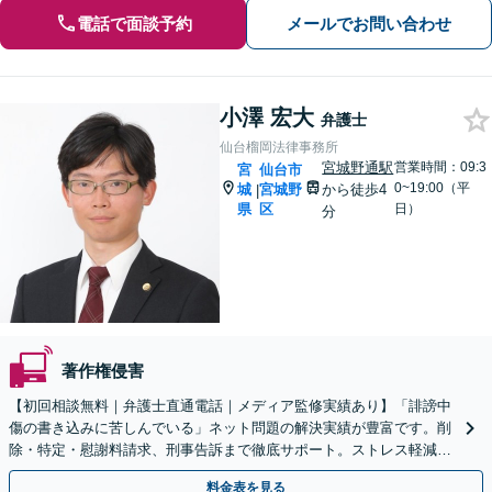
電話で面談予約
メールでお問い合わせ
小澤 宏大
弁護士
仙台榴岡法律事務所
宮城野通駅
営業時間：09:3
宮
仙台市
0~19:00（平
城
宮城野
から徒歩4
|
県
区
日）
分
著作権侵害
【初回相談無料｜弁護士直通電話｜メディア監修実績あり】「誹謗中
傷の書き込みに苦しんでいる」ネット問題の解決実績が豊富です。削
除・特定・慰謝料請求、刑事告訴まで徹底サポート。ストレス軽減の
ため、お早めに弁護士にご相談ください【夜間相談可】
料金表を見る