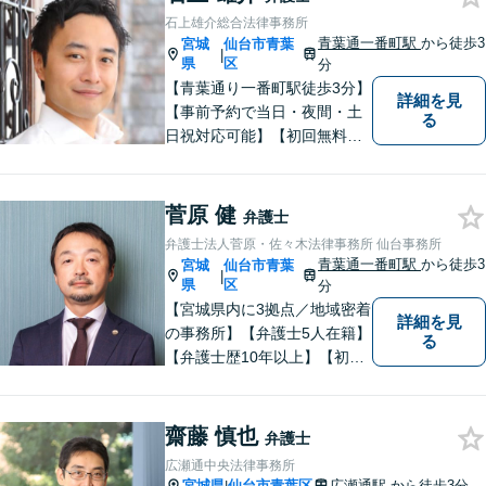
能。借金・債務整理に関して
石上雄介総合法律事務所
も熟知。
青葉通一番町駅
から徒歩3
宮城
仙台市青葉
|
県
区
分
【青葉通り一番町駅徒歩3分】
詳細を見
【事前予約で当日・夜間・土
る
日祝対応可能】【初回無料相
談あり】
菅原 健
弁護士
弁護士法人菅原・佐々木法律事務所 仙台事務所
青葉通一番町駅
から徒歩3
宮城
仙台市青葉
|
県
区
分
【宮城県内に3拠点／地域密着
詳細を見
の事務所】【弁護士5人在籍】
る
【弁護士歴10年以上】【初回
相談30分無料】「具体的に相
談内容が決まっていない」と
いう方も、まずはお電話くだ
齋藤 慎也
弁護士
さい。個人や企業のあらゆる
広瀬通中央法律事務所
トラブルに対応【青葉通一番
宮城県
仙台市青葉区
広瀬通駅
から徒歩3分