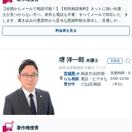
【全国からメールで相談可能！】【初回相談無料】ネットに強い弁護
士が見つからない方へ。来所も電話も不要、すべてメールで対応いた
します。書き込みの悪質性から妥当な慰謝料額を算出し、見通しや費
用面のリスクも包み隠さずお伝えしサポートします。
料金表を見る
堺 洋一郎
弁護士
北海道
春田法律事務所 札幌オフィス
営業時間：0
宮城県
か
面談方法(対面・
らも相談
電話・ビデオな
0:00~23:59
受付中
ど)は応相談
（平日）
著作権侵害