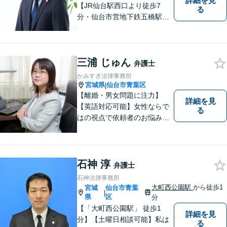
詳細を見
【JR仙台駅西口より徒歩7
る
分・仙台市営地下鉄五橋駅北4
出口より徒歩２分】 【初回相
談無料】【税理士法人併設】
【五橋本店・東京支店】【夜
三浦 じゅん
間・土曜相談あり】【明るく
弁護士
キレイな完全個室相談室】
かみすぎ法律事務所
宮城県
仙台市青葉区
|
【離婚・男女問題に注力】
詳細を見
【英語対応可能】女性ならで
る
はの視点で依頼者のお悩みに
寄り添い、丁寧かつ迅速なサ
ポートをいたします。離婚・
男女問題やセクハラ事件など
のお困り事がございました
石神 淳
弁護士
ら、お気軽にご相談くださ
石神法律事務所
い。
大町西公園駅
から徒歩1
宮城
仙台市青葉
|
県
区
分
【「大町西公園駅」 徒歩1
詳細を見
分】【土曜日相談可能】私は
る