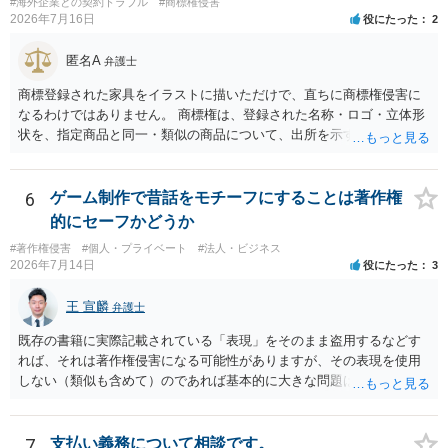
#海外企業との契約トラブル
#商標権侵害
2026年7月16日
役にたった
2
匿名A
弁護士
商標登録された家具をイラストに描いただけで、直ちに商標権侵害に
なるわけではありません。 商標権は、登録された名称・ロゴ・立体形
状を、指定商品と同一・類似の商品について、出所を示す表示として
使用した場合に問題となります。したがって、家具を作品の題材とし
て描くにとどまる場合は、通常、商標権侵害にはなりにくいと考えら
れます。 ただし、家具名や特徴的な形状を商品名・広告に大きく表示
6
ゲーム制作で昔話をモチーフにすることは著作権
し、公式商品やライセンス商品と誤認させる販売方法であれば、商標
的にセーフかどうか
権や不正競争防止法上の問題が生じ得ます。家具のデザインに著作権
#著作権侵害
#個人・プライベート
#法人・ビジネス
が認められる場合は、著作権も別途問題となります。 無料のSNS投稿
2026年7月14日
役にたった
3
やプレゼントでも、著作権侵害は成立し得ます。商標権については、
有料か無料かよりも、商標として使用しているかが重要です。 また、
王 宣麟
弁護士
日本の商標権は原則として日本国内にのみ効力を持ちます。外国で販
売する場合は、販売国の商標・意匠等を確認する必要があります。 他
既存の書籍に実際記載されている「表現」をそのまま盗用するなどす
の作家の例は、許諾を得ている、権利が消滅している、侵害に当たら
れば、それは著作権侵害になる可能性がありますが、その表現を使用
ない、又は単に権利行使されていないなど、様々な可能性がありま
しない（類似も含めて）のであれば基本的に大きな問題は生じないか
す。他人が販売していることだけでは、適法とは判断できません。
と思います。 著作権が守るのは「アイデア」ではなく「具体的な表
現」であり、昔話の大筋や設定の骨子だけを使うのは、一般にアイデ
ア利用の範囲です。 一方で、特定の作品の文章をそのまま使うことは
7
支払い義務について相談です。