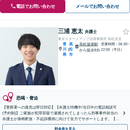
電話でお問い合わせ
メールでお問い合わせ
三浦 恵太
弁護士
東京スタートアップ法律事務所 高松支店
香
高
高松築港駅
営業時間：06:30~
川
松
|
22:00（平日）
から徒歩6分
県
市
恐喝・脅迫
【警察署への接見は即日対応】【弁護士待機中/当日中の電話相談可
(予約制)】ご家族が犯罪容疑で逮捕されてしまったら刑事事件担当の
弁護士が身柄釈放・不起訴獲得に向けて全力でサポートします。【毎
月100名以上の相談実績】【香川県対応】
料金表を見る