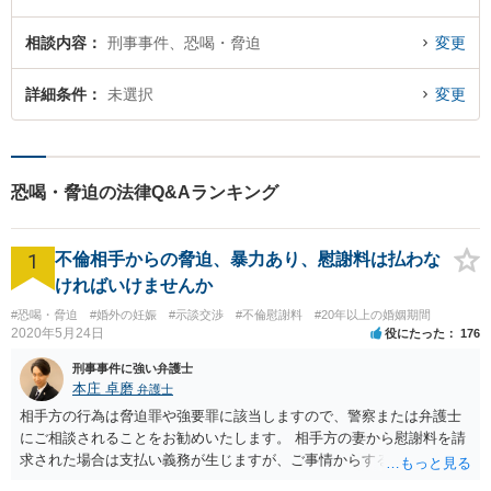
相談内容
刑事事件、恐喝・脅迫
変更
詳細条件
未選択
変更
恐喝・脅迫の法律Q&Aランキング
1
不倫相手からの脅迫、暴力あり、慰謝料は払わな
ければいけませんか
#恐喝・脅迫
#婚外の妊娠
#示談交渉
#不倫慰謝料
#20年以上の婚姻期間
2020年5月24日
役にたった
176
刑事事件に強い弁護士
本庄 卓磨
弁護士
相手方の行為は脅迫罪や強要罪に該当しますので、警察または弁護士
にご相談されることをお勧めいたします。 相手方の妻から慰謝料を請
求された場合は支払い義務が生じますが、ご事情からすると減額交渉
をする余地は十分にありそうです。