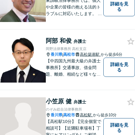
東讃岐法律事務所では、個人
詳細を見
や企業の皆様の抱える法的ト
る
ラブルに対応いたします。 高
松まで行くのは少し遠いとい
う方は、当事務所をご利用く
ださい。
阿部 和俊
弁護士
岡野法律事務所 高松支店
香川県
高松市
高松築港駅
から徒歩6分
|
【中四国九州最大級の弁護士
詳細を見
事務所】交通事故、借金問
る
題、離婚、相続など様々な問
題について、「何度でも無
料」の相談を行っています！
まずはお気軽にご相談くださ
小笠原 健
い！
弁護士
のぞみ総合法律事務所
香川県
高松市
高松駅
から徒歩10分
|
【高松駅10分】【完全個室で
詳細を見
相談可】【近隣駐車場有】丁
る
寧にヒアリングをしご相談者