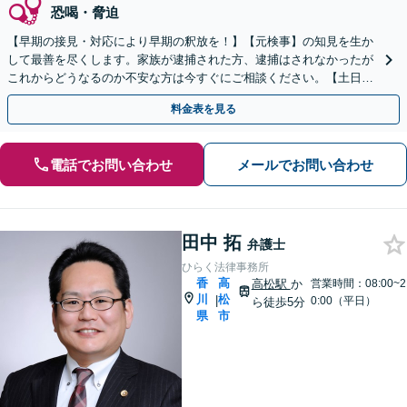
恐喝・脅迫
【早期の接見・対応により早期の釈放を！】【元検事】の知見を生か
して最善を尽くします。家族が逮捕された方、逮捕はされなかったが
これからどうなるのか不安な方は今すぐにご相談ください。【土日
祝・夜間対応可】刑事事件は一刻を争います！
料金表を見る
電話でお問い合わせ
メールでお問い合わせ
田中 拓
弁護士
ひらく法律事務所
香
高
高松駅
か
営業時間：08:00~2
川
松
|
0:00（平日）
ら徒歩5分
県
市