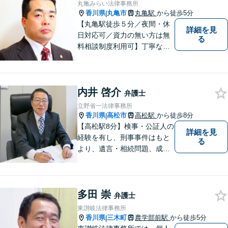
ります。【当日／夜間／休日
丸亀みらい法律事務所
対応可】お気軽にご相談くだ
香川県
丸亀市
丸亀駅
から徒歩5分
|
さい。
【丸亀駅徒歩５分／夜間・休
詳細を見
日対応可／資力の無い方は無
る
料相談制度利用可】丁寧な対
応を心がけております。お気
軽にご相談ください。（相談
は事前に御予約願います）
内井 啓介
弁護士
立野省一法律事務所
香川県
高松市
高松駅
から徒歩8分
|
【高松駅8分】検事・公証人の
詳細を見
経験を有し、刑事事件はもと
る
より、遺言・相続問題、成年
後見関係・任意後見契約、家
族信託契約、離婚問題などの
家事関係の事件を中心に取り
多田 崇
扱うほか、一般民事事件も取
弁護士
り扱っております。
東讃岐法律事務所
香川県
三木町
農学部前駅
から徒歩5分
|