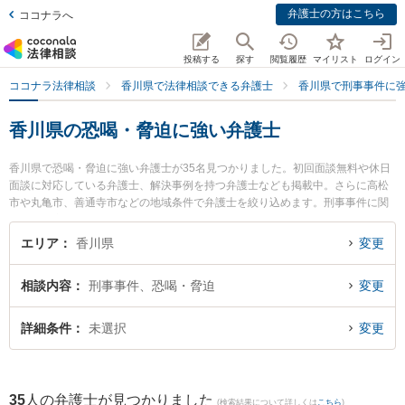
弁護士の方はこちら
ココナラへ
投稿する
探す
閲覧履歴
マイリスト
ログイン
ココナラ法律相談
香川県で法律相談できる弁護士
香川県で刑事事件に
香川県の恐喝・脅迫に強い弁護士
香川県で恐喝・脅迫に強い弁護士が35名見つかりました。初回面談無料や休日
面談に対応している弁護士、解決事例を持つ弁護士なども掲載中。さらに高松
市や丸亀市、善通寺市などの地域条件で弁護士を絞り込めます。刑事事件に関
係する加害者側や少年犯罪、再犯・前科あり等の細かな分野での絞り込み検索
もでき便利です。特に小早川法律事務所の小早川 達彦弁護士や東京スタートア
エリア
香川県
変更
ップ法律事務所 高松支店の三浦 恵太弁護士、ベリーベスト法律事務所 高松オ
フィスの庄司 祐希弁護士のプロフィール情報や弁護士費用、強みなどが注目さ
相談内容
刑事事件、恐喝・脅迫
変更
れています。『香川県で土日や夜間に発生した恐喝・脅迫のトラブルを今すぐ
に弁護士に相談したい』『恐喝・脅迫のトラブル解決の実績豊富な近くの弁護
士を検索したい』『初回相談無料で恐喝・脅迫を法律相談できる香川県内の弁
詳細条件
未選択
変更
護士に相談予約したい』などでお困りの相談者さんにおすすめです。
35
人の弁護士が見つかりました
(検索結果について詳しくは
こちら
)