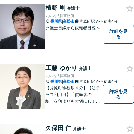
の問題解決のサポートをさせ
ていただきます。ご相談は無
植野 剛
弁護士
料ですので、お気軽にご相談
丸の内法律事務所
ください。
香川県
高松市
片原町駅
から徒歩4分
|
弁護士目線から依頼者目線へ
詳細を見
る
工藤 ゆかり
弁護士
丸の内法律事務所
香川県
高松市
片原町駅
から徒歩4分
|
【片原町駅徒歩４分】【法テ
詳細を見
ラス利用可】「依頼者の目
る
線」を何よりも大切にしてい
きたいと考えています。依頼
者の目線に立って、依頼者に
寄り添い、依頼者に納得して
久保田 仁
頂ける事件解決を目指して参
弁護士