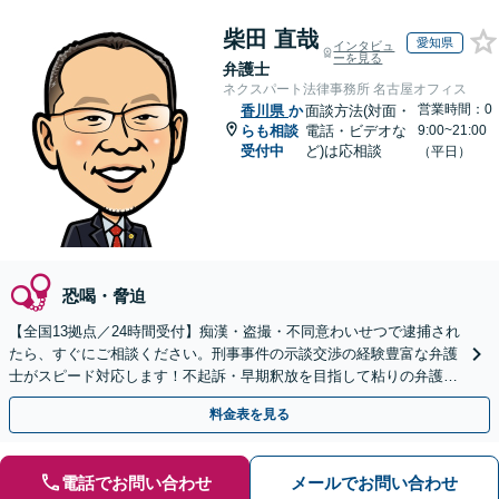
柴田 直哉
愛知県
インタビュ
ーを見る
弁護士
ネクスパート法律事務所 名古屋オフィス
営業時間：0
香川県
か
面談方法(対面・
らも相談
電話・ビデオな
9:00~21:00
受付中
ど)は応相談
（平日）
恐喝・脅迫
【全国13拠点／24時間受付】痴漢・盗撮・不同意わいせつで逮捕され
たら、すぐにご相談ください。刑事事件の示談交渉の経験豊富な弁護
士がスピード対応します！不起訴・早期釈放を目指して粘りの弁護活
動を行います。
料金表を見る
電話でお問い合わせ
メールでお問い合わせ