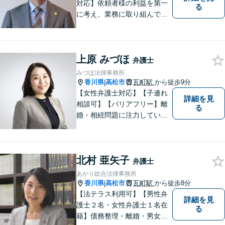
対応】依頼者様の利益を第一
る
に考え、業務に取り組んでお
ります。秘密厳守、親身な相
談、最適な解決策をご提案い
たします。離婚・借金・刑事
上原 みづほ
事件・交通事故・不動産問題
弁護士
など幅広く対応。即日対応も
みづほ法律事務所
可能。まずはお気軽にご相談
香川県
高松市
瓦町駅
から徒歩9分
|
ください。
【女性弁護士対応】【子連れ
詳細を見
相談可】【バリアフリー】離
る
婚・相続問題に注力していま
す。女性弁護士をお探しの方
はお問い合わせください。
北村 亜矢子
弁護士
あかり総合法律事務所
香川県
高松市
瓦町駅
から徒歩8分
|
【法テラス利用可】【男性弁
詳細を見
護士２名・女性弁護士１名在
る
籍】債務整理・離婚・男女問