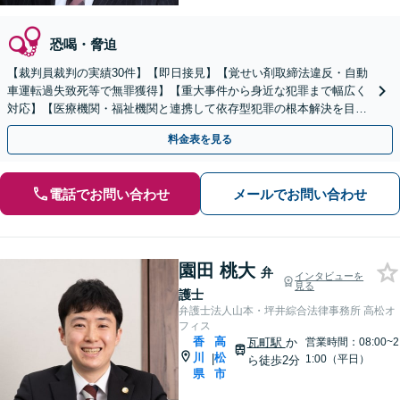
恐喝・脅迫
【裁判員裁判の実績30件】【即日接見】【覚せい剤取締法違反・自動
車運転過失致死等で無罪獲得】【重大事件から身近な犯罪まで幅広く
対応】【医療機関・福祉機関と連携して依存型犯罪の根本解決を目指
します】【弁護士歴17年】【高松北警察署すぐ】
料金表を見る
電話でお問い合わせ
メールでお問い合わせ
園田 桃大
弁
インタビューを
見る
護士
弁護士法人山本・坪井綜合法律事務所 高松オ
フィス
香
高
瓦町駅
か
営業時間：08:00~2
川
松
|
1:00（平日）
ら徒歩2分
県
市