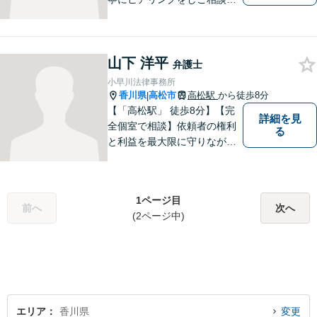
様が望んでいる解決は何かを
しっかり把握してから解決に
向けて取り組むことを大切に
山下 洋平
しています。お悩みの方はぜ
弁護士
ひご相談ください。
小早川法律事務所
香川県
高松市
高松駅
から徒歩8分
|
【「高松駅」 徒歩8分】【完
詳細を見
全個室で相談】依頼者の権利
る
と利益を最大限に守りなが
ら、効果的な法的手続きを進
めるよう努めます。 問題が悪
化する前におよその方向性を
1ページ目
見出すお手伝いができれば、
前へ
次へ
(2ページ中)
幸いです。お気軽にご相談く
ださい。
エリア
香川県
変更