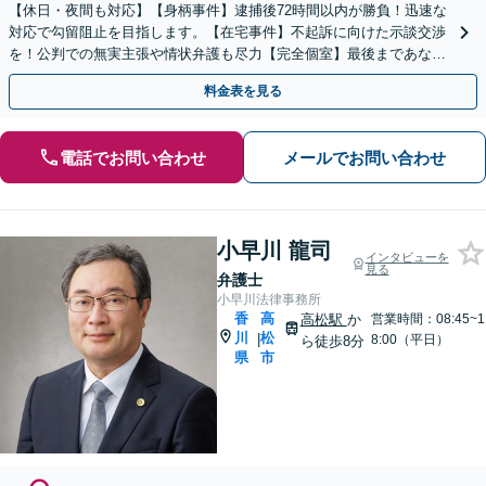
【休日・夜間も対応】【身柄事件】逮捕後72時間以内が勝負！迅速な
対応で勾留阻止を目指します。【在宅事件】不起訴に向けた示談交渉
を！公判での無実主張や情状弁護も尽力【完全個室】最後まであなた
の味方です。ご相談ください。
料金表を見る
電話でお問い合わせ
メールでお問い合わせ
小早川 龍司
インタビューを
見る
弁護士
小早川法律事務所
香
高
高松駅
か
営業時間：08:45~1
川
松
|
8:00（平日）
ら徒歩8分
県
市