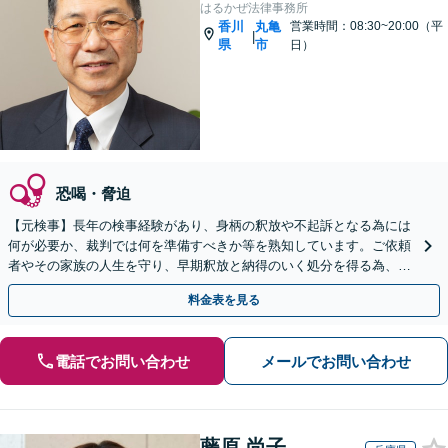
はるかぜ法律事務所
香川
丸亀
営業時間：08:30~20:00（平
|
県
市
日）
恐喝・脅迫
【元検事】長年の検事経験があり、身柄の釈放や不起訴となる為には
何が必要か、裁判では何を準備すべきか等を熟知しています。ご依頼
者やその家族の人生を守り、早期釈放と納得のいく処分を得る為、こ
れまでの経験と知見を最大限に生かし、真摯に弁護します。
料金表を見る
電話でお問い合わせ
メールでお問い合わせ
藤原 尚子