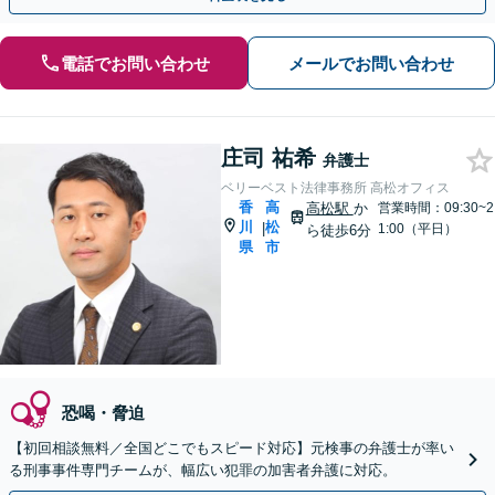
電話でお問い合わせ
メールでお問い合わせ
庄司 祐希
弁護士
ベリーベスト法律事務所 高松オフィス
香
高
高松駅
か
営業時間：09:30~2
川
松
|
1:00（平日）
ら徒歩6分
県
市
恐喝・脅迫
【初回相談無料／全国どこでもスピード対応】元検事の弁護士が率い
る刑事事件専門チームが、幅広い犯罪の加害者弁護に対応。