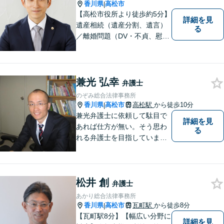
す。
香川県
高松市
|
【高松市役所より徒歩約5分】
詳細を見
遺産相続（遺産分割、遺言）
る
／離婚問題（DV・不貞、慰謝
料、財産分与）／不動産／刑
事弁護など取扱い。満足度の
高いリーガルサービスをご提
供します。
兼光 弘幸
弁護士
のぞみ総合法律事務所
香川県
高松市
高松駅
から徒歩10分
|
兼光弁護士に依頼して駄目で
詳細を見
あれば仕方が無い。そう思わ
る
れる弁護士を目指していま
す。
松井 創
弁護士
あかり総合法律事務所
香川県
高松市
瓦町駅
から徒歩8分
|
【瓦町駅8分】【幅広い分野に
詳細を見