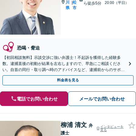
川
松
|
20:00（平日）
ら徒歩5分
県
市
恐喝・脅迫
【初回相談無料】示談交渉に強い弁護士！不起訴を獲得した経験多
数。逮捕直後の初動が結果を左右しますので、早急にご相談くださ
い。自首の同行・取り調べ時のアドバイスなど、逮捕前からのサポー
ト！【夜間・休日面談可】【完全個室】【片原町駅5分】
料金表を見る
電話でお問い合わせ
メールでお問い合わせ
柳浦 清文
弁
インタビューを
見る
護士