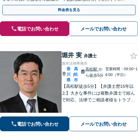
トします。【加害者側の相談専門】
料金表を見る
電話でお問い合わせ
メールでお問い合わせ
堀井 実
弁護士
堀井法律事務所
香
高
高松駅
か
営業時間：09:00~1
川
松
|
8:00（平日）
ら徒歩5分
県
市
【高松駅徒歩5分】【弁護士歴15年以
上】大きな事件には複数弁護士で組ん
で対応。法律でご相談者様をトラブル
から守ります。【夜間／休日にも対
応】【駐車場あり】法律の専門家・職
人として、誠心誠意ご対応します。お
電話でお問い合わせ
メールでお問い合わせ
気軽にご連絡ください。