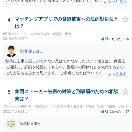
いう話をする弁護士がいるかな？という印象です。 私は、そもそも保
護者とか親族を名乗る人が本当なのかも疑問に思っています。その高
校１年生というのも自称ですよね。
4
マッチングアプリでの脅迫被害への法的対処法と
は？
#児童ポルノ・わいせつ物頒布等
#恐喝・脅迫
2019年5月17日
役にたった
36
今浦 啓
弁護士
警察に上手く話しができない又はできなかったという場合は、 弁護士
に相談し、詳細を確認してもらい、警察への同伴などを依頼するとい
った方法もあるかと思います。 ご参考になれば幸いです。
5
集団ストーカー被害の対策と刑事罰のための相談
先は？
#ストーカー規制法
#住居侵入
#名誉毀損罪・侮辱罪
#恐喝・脅迫
#盗撮・のぞき
2021年6月11日
役にたった
37
匿名B
弁護士