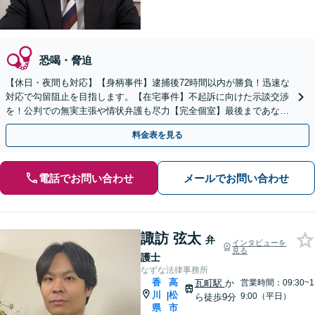
恐喝・脅迫
【休日・夜間も対応】【身柄事件】逮捕後72時間以内が勝負！迅速な
対応で勾留阻止を目指します。【在宅事件】不起訴に向けた示談交渉
を！公判での無実主張や情状弁護も尽力【完全個室】最後まであなた
の味方です。ご相談ください。
料金表を見る
電話でお問い合わせ
メールでお問い合わせ
諏訪 弦太
弁
インタビューを
見る
護士
なずな法律事務所
香
高
瓦町駅
か
営業時間：09:30~1
川
松
|
9:00（平日）
ら徒歩9分
県
市