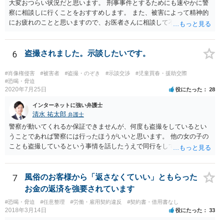
大変おつらい状況だと思います。 刑事事件とするためにも速やかに警
察に相談しに行くことをおすすめします。 また、被害によって精神的
にお疲れのことと思いますので、お医者さんに相談して不安な気持ち
を解消することも検討してください。
6
盗撮されました。示談したいです。
#肖像権侵害
#被害者
#盗撮・のぞき
#示談交渉
#児童買春・援助交際
#恐喝・脅迫
2020年7月25日
役にたった
28
インターネットに強い弁護士
清水 祐太郎
弁護士
警察が動いてくれるか保証できませんが、何度も盗撮をしているとい
うことであれば警察には行ったほうがいいと思います。 他の女の子の
ことも盗撮しているという事情を話したうえで同行をしてほしいだと
か、つれてきたら話を聞いてくれるかなどの相談をしてみましょう。
そのあとで本人には、示談金を請求することになります。 メッセージ
としては、示談金として〇万円払ってくださいと送ることになりま
7
風俗のお客様から「返さなくていい」ともらった
す。被害にあったことは事実なので、適度に示談金を請求するだけで
お金の返済を強要されています
は恐喝にはなりません。会社に言うとかネットに書き込むなどという
#恐喝・脅迫
#任意整理
#労働・雇用契約違反
#契約書・借用書なし
と恐喝になりえるので注意しましょう。 メッセージだけだと相手は何
2018年3月14日
役にたった
33
らの緊張もしないですし、ゆっくりと考える時間を与えてしまいま