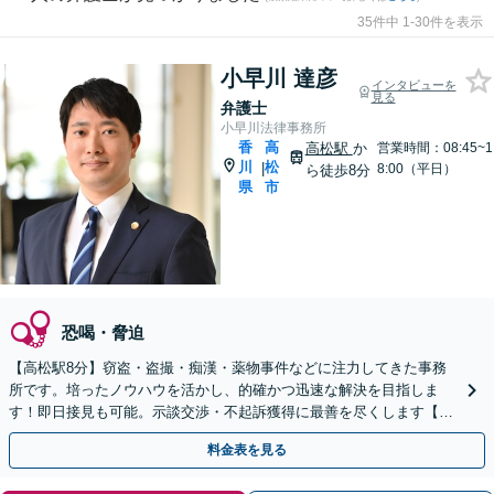
35件中 1-30件を表示
小早川 達彦
インタビューを
見る
弁護士
小早川法律事務所
香
高
高松駅
か
営業時間：08:45~1
川
松
|
8:00（平日）
ら徒歩8分
県
市
恐喝・脅迫
【高松駅8分】窃盗・盗撮・痴漢・薬物事件などに注力してきた事務
所です。培ったノウハウを活かし、的確かつ迅速な解決を目指しま
す！即日接見も可能。示談交渉・不起訴獲得に最善を尽くします【初
回面談無料】【休日／夜間面談OK（要予約）】
料金表を見る