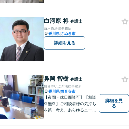
題・相続・労働問題・企業法
務・犯罪被害者支援に注力。
丁寧な対応とわかりやすい説
白河原 将
明を心がけています。早期解
弁護士
決のため、まずはお気軽にご
白河原法律事務所
相談ください。
香川県
さぬき市
|
詳細を見る
鼻岡 智樹
弁護士
観音寺いぶき法律事務所
香川県
観音寺市
|
【夜間・休日面談可】【相談
詳細を見
料無料】ご相談者様の気持ち
る
を第一考え、あらゆるニーズ
にお応えできるプロフェッシ
ョナルとして、地域の皆さま