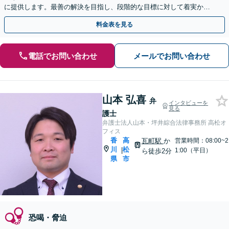
に提供します。最善の解決を目指し、段階的な目標に対して着実かつ
スピーディーに対応いたします【オンライン面談OK】
料金表を見る
電話でお問い合わせ
メールでお問い合わせ
山本 弘喜
弁
インタビューを
見る
護士
弁護士法人山本・坪井綜合法律事務所 高松オ
フィス
香
高
瓦町駅
か
営業時間：08:00~2
川
松
|
1:00（平日）
ら徒歩2分
県
市
恐喝・脅迫