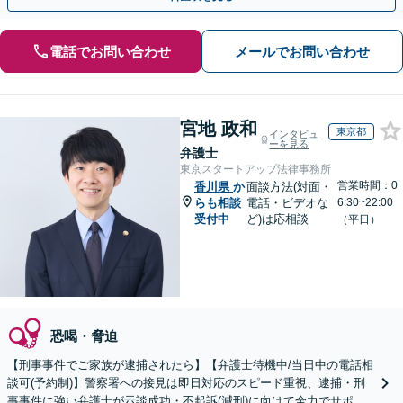
電話でお問い合わせ
メールでお問い合わせ
宮地 政和
東京都
インタビュ
ーを見る
弁護士
東京スタートアップ法律事務所
営業時間：0
香川県
か
面談方法(対面・
らも相談
電話・ビデオな
6:30~22:00
受付中
ど)は応相談
（平日）
恐喝・脅迫
【刑事事件でご家族が逮捕されたら】【弁護士待機中/当日中の電話相
談可(予約制)】警察署への接見は即日対応のスピード重視、逮捕・刑
事事件に強い弁護士が示談成功・不起訴(減刑)に向けて全力でサポー