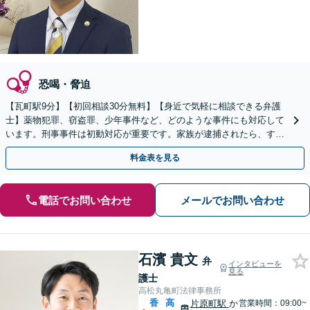
恐喝・脅迫
【瓦町駅9分】【初回相談30分無料】【身近で気軽に相談できる弁護
士】薬物犯罪、窃盗罪、少年事件など、どのような事件にも対応して
います。刑事事件は初動対応が重要です。家族が逮捕されたら、すぐ
にご相談ください。【電話相談可】【休日・夜間対応】
料金表を見る
電話でお問い合わせ
メールでお問い合わせ
石濱 貴文
弁
インタビューを
見る
護士
高松丸亀町法律事務所
香
高
片原町駅
か
営業時間：09:00~