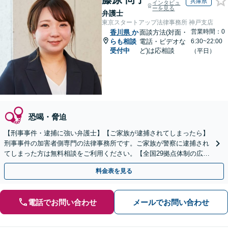
兵庫県
インタビュ
ーを見る
弁護士
東京スタートアップ法律事務所 神戸支店
営業時間：0
香川県
か
面談方法(対面・
らも相談
電話・ビデオな
6:30~22:00
受付中
ど)は応相談
（平日）
恐喝・脅迫
【刑事事件・逮捕に強い弁護士】【ご家族が逮捕されてしまったら】
刑事事件の加害者側専門の法律事務所です。ご家族が警察に逮捕され
てしまった方は無料相談をご利用ください。【全国29拠点体制の広域
対応】【弁護士待機中/当日中の電話相談可(予約制)】
料金表を見る
電話でお問い合わせ
メールでお問い合わせ