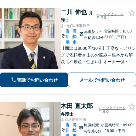
二川 伸也
弁
インタビューを
見る
護士
よつば法律事務所
香
高
瓦町駅
か
営業時間：10:00~
川
松
|
21:00（平日）
ら徒歩10分
県
市
【面談は8800円/30分】丁寧なヒアリン
グで依頼者さまのお悩みを根本から解
決【不動産・住まい】オーナー側・借
主側どちらの対応も可能です【相続・
遺言】他士業との連携でスピーディー
電話でお問い合わせ
メールでお問い合わせ
に解決します【夜間・休日相談可】
【個室完備】【瓦町駅10分】
木田 直太郎
インタビューを
見る
弁護士
木田法律事務所
香
高
片原町駅
か
営業時間：09:00~
川
松
|
18:00（平日）
ら徒歩8分
県
市