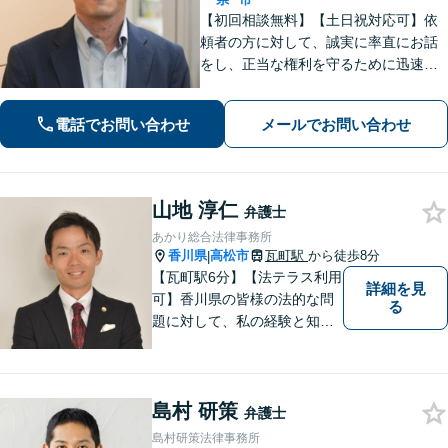
【初回相談無料】【土日祝対応可】依
頼者の方に対して、誠実に率直にお話
をし、正当な権利を守るために迅速に
問題解決に向けて尽力いたします。ベ
テラン弁護士のノウハウと、若手弁護
電話でお問い合わせ
メールでお問い合わせ
士のフットワークで、依頼者の方の多
様なニーズに応えます。
山地 淳仁
弁護士
あかり総合法律事務所
香川県
高松市
瓦町駅
から徒歩8分
|
【瓦町駅6分】【法テラス利用
詳細を見
可】香川県の皆様の法的な問
る
題に対して、私の経験と知識
を活かし、最善の解決策をご
提案いたします。どんなお悩
みでもお気軽にご相談くださ
島村 研策
い。少しでもお役に立てるよ
弁護士
う全力でサポートいたしま
島村研策法律事務所