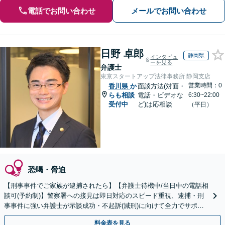
電話でお問い合わせ
メールでお問い合わせ
日野 卓郎
静岡県
インタビュ
ーを見る
弁護士
東京スタートアップ法律事務所 静岡支店
営業時間：0
香川県
か
面談方法(対面・
らも相談
電話・ビデオな
6:30~22:00
受付中
ど)は応相談
（平日）
恐喝・脅迫
【刑事事件でご家族が逮捕されたら】【弁護士待機中/当日中の電話相
談可(予約制)】警察署への接見は即日対応のスピード重視、逮捕・刑
事事件に強い弁護士が示談成功・不起訴(減刑)に向けて全力でサポー
トします。【加害者側の相談専門】
料金表を見る