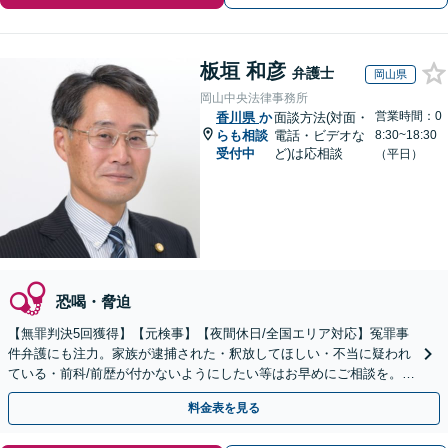
板垣 和彦
弁護士
岡山県
岡山中央法律事務所
営業時間：0
香川県
か
面談方法(対面・
らも相談
電話・ビデオな
8:30~18:30
受付中
ど)は応相談
（平日）
恐喝・脅迫
【無罪判決5回獲得】【元検事】【夜間休日/全国エリア対応】冤罪事
件弁護にも注力。家族が逮捕された・釈放してほしい・不当に疑われ
ている・前科/前歴が付かないようにしたい等はお早めにご相談を。迅
速に的確な対応に定評あり【分割払い可】
料金表を見る