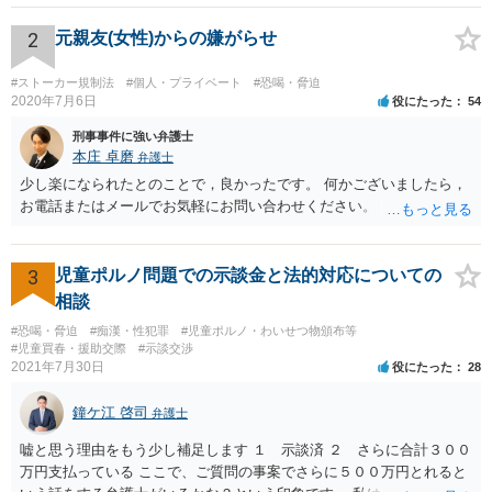
2
元親友(女性)からの嫌がらせ
#ストーカー規制法
#個人・プライベート
#恐喝・脅迫
2020年7月6日
役にたった
54
刑事事件に強い弁護士
本庄 卓磨
弁護士
少し楽になられたとのことで，良かったです。 何かございましたら，
お電話またはメールでお気軽にお問い合わせください。
3
児童ポルノ問題での示談金と法的対応についての
相談
#恐喝・脅迫
#痴漢・性犯罪
#児童ポルノ・わいせつ物頒布等
#児童買春・援助交際
#示談交渉
2021年7月30日
役にたった
28
鐘ケ江 啓司
弁護士
嘘と思う理由をもう少し補足します １ 示談済 ２ さらに合計３００
万円支払っている ここで、ご質問の事案でさらに５００万円とれると