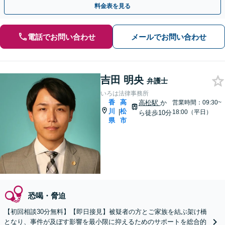
料金表を見る
電話でお問い合わせ
メールでお問い合わせ
吉田 明央
弁護士
いろは法律事務所
香
高
高松駅
か
営業時間：09:30~
川
松
|
18:00（平日）
ら徒歩10分
県
市
恐喝・脅迫
【初回相談30分無料】【即日接見】被疑者の方とご家族を結ぶ架け橋
となり、事件が及ぼす影響を最小限に抑えるためのサポートを総合的