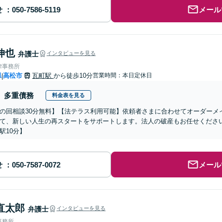
せ
メール
伸也
弁護士
インタビューを見る
律事務所
県
高松市
瓦町駅
から徒歩10分
営業時間：本日定休日
|
多重債務
料金表を見る
の回相談30分無料】【法テラス利用可能】依頼者さまに合わせてオーダーメ
て、新しい人生の再スタートをサポートします。法人の破産もお任せくださ
駅10分】
せ
メール
直太郎
弁護士
インタビューを見る
事務所