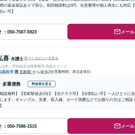
用の返金保証ありで安心。初回相談料は0円。任意整理や個人再生にも対応
払い可】
せ
メール
弘喜
弁護士
インタビューを見る
弁護士法人山本・坪井綜合法律事務所 高松オフィス
県
高松市
瓦町駅
から徒歩2分
営業時間：本日定休日
|
多重債務
料金表を見る
相談無料】【瓦町駅徒歩2分】【法テラス可】【分割払い可】一人ひとりに
します。ギャンブル、失業、収入減、カード浪費などでお困りの方はご相談
】
せ
メール