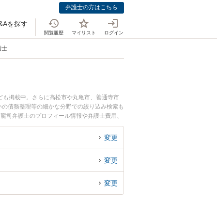
弁護士の方はこちら
&Aを探す
閲覧履歴
マイリスト
ログイン
護士
ども掲載中。さらに高松市や丸亀市、善通寺市
いの債務整理等の細かな分野での絞り込み検索も
 龍司弁護士のプロフィール情報や弁護士費用、
のトラブル解決の実績豊富な近くの弁護士を検索
です。
変更
変更
変更