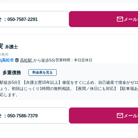
せ
メール
実
弁護士
事務所
県
高松市
高松駅
から徒歩5分
営業時間：本日定休日
|
多重債務
料金表を見る
駅徒歩5分】【弁護士歴15年以上】催促をすぐに止め、自己破産で借金がゼ
ょう。初回はじっくり1時間の無料相談。【夜間／休日にも対応】【駐車場
応します。
せ
メール