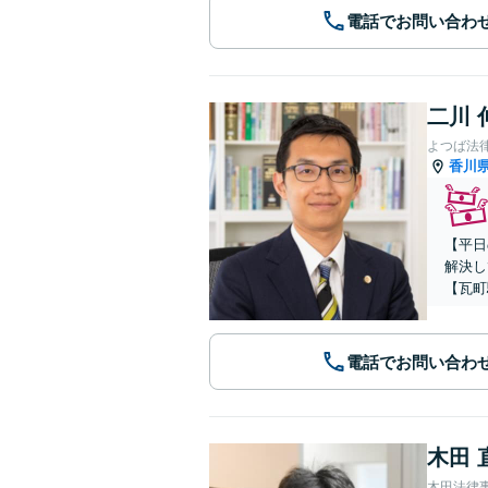
電話でお問い合わ
二川 
よつば法
香川
【平日
解決し
【瓦町
電話でお問い合わ
木田 
木田法律