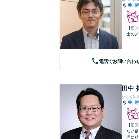
香川
【初回
士のノ
電話でお問い合わ
田中 
ひらく法
香川
【初回
ない借
理に精