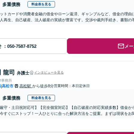
多重債務
料金表を見る
ットカードや消費者金融の借金やローン返済、ギャンブルなど、借金の理由
人再生、自己破産、法人破産の実績が豊富です。交渉や裁判手続き、書類の
せ
メー
 龍司
弁護士
インタビューを見る
律事務所
県
高松市
高松駅
から徒歩8分
営業時間：本日定休日
|
多重債務
料金表を見る
厳守・土日祝対応可】【完全個室対応】【自己破産の対応実績多数】借金か
今すぐにストップ！一人ひとりに合った解決方法をご提案。まずは現状をお