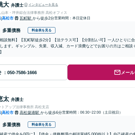
桃大
弁護士
インタビューを見る
弁護士法人山本・坪井綜合法律事務所 高松オフィス
県
高松市
瓦町駅
から徒歩2分
営業時間：本日定休日
|
多重債務
料金表を見る
相談無料】【瓦町駅徒歩2分】【法テラス可】【分割払い可】一人ひとりに
します。ギャンブル、失業、収入減、カード浪費などでお困りの方はご相談
】
せ
メール
恵太
弁護士
ートアップ法律事務所 高松支店
県
高松市
高松築港駅
から徒歩6分
営業時間：06:30~22:00（土日祝日）
|
多重債務
料金表を見る
破産で借金を0円に】【借金・債務整理の相談実績5,000件以上】自己破産