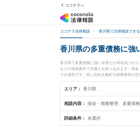
ココナラへ
ココナラ法律相談
香川県で法律相談できる
香川県の多重債務に強
香川県で多重債務に強い弁護士が36名見つか
などの地域条件で弁護士を絞り込めます。借金
でき便利です。特に高松丸亀町法律事務所の石
強みなどが注目されています。『香川県で土日
したい』『初回相談無料で多重債務を法律相談
エリア
香川県
相談内容
借金・債務整理、多重債務
詳細条件
未選択