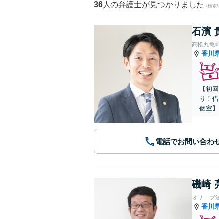
36
人の弁護士が見つかりました
(検索
石濱 
高松丸亀
香川
【初回
り！借
個室】
電話でお問い合わ
磯崎 
オリーブ
香川