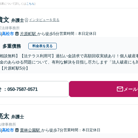
結果について詳しくは
こちら
)
貴文
弁護士
インタビューを見る
町法律事務所
県
高松市
片原町駅
から徒歩5分
営業時間：本日定休日
|
多重債務
料金表を見る
相談無料】【法テラス利用可】過払い金請求で高額回収実績あり！個人破産
金のあらゆる問題について、有利な解決を目指し尽力します「法人破産にも
【片原町駅5分】
せ
メール
亮太
弁護士
法律事務所
県
高松市
栗林公園駅
から徒歩7分
営業時間：本日定休日
|