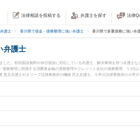
法律相談を投稿する
弁護士を探す
法律Q
弁護士
香川県で借金・債務整理に強い弁護士
香川県で多重債務に強い弁
い弁護士
りました。初回面談無料や休日面談に対応している弁護士、解決事例を持つ弁護士な
・債務整理に関係する消費者金融の債務整理やクレジット会社の債務整理、リボ払
濱 貴文弁護士やオリーブ法律事務所の磯崎 亮太弁護士、小早川法律事務所の小早川
や夜間に発生した多重債務のトラブルを今すぐに弁護士に相談したい』『多重債務
できる香川県内の弁護士に相談予約したい』などでお困りの相談者さんにおすすめ