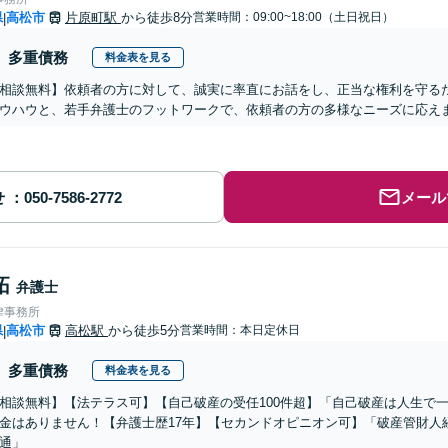
県
高松市
片原町駅
から徒歩8分
営業時間：09:00~18:00（土日祝日）
|
多重債務
料金表を見る
相談無料】依頼者の方に対して、誠実に率直にお話をし、正当な権利を守る
ウハウと、若手弁護士のフットワークで、依頼者の方の多様なニーズに応え
せ
メール
拓
弁護士
律事務所
県
高松市
高松駅
から徒歩5分
営業時間：本日定休日
|
多重債務
料金表を見る
相談無料】【法テラス可】【自己破産の受任100件超】「自己破産は人生で
金はありません！【弁護士歴17年】【セカンドオピニオン可】「破産管財人
通」