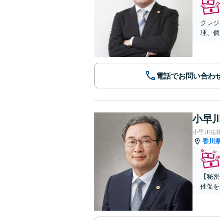
クレジ
理、個
電話でお問い合わ
小早川
小早川法
香川
【秘密
催促を