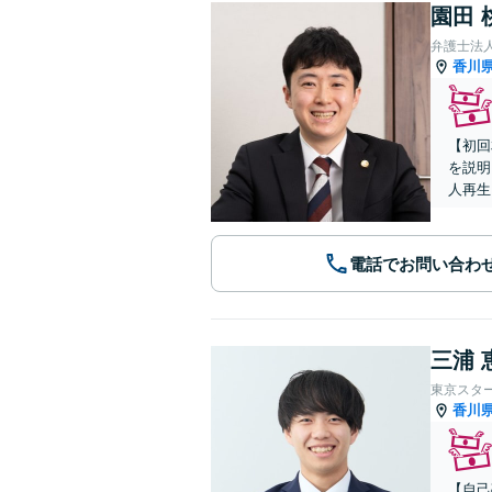
園田 
香川
【初回
を説明
人再生
電話でお問い合わ
三浦 
東京スタ
香川
【自己