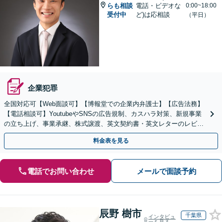
らも相談
電話・ビデオな
0:00~18:00
受付中
ど)は応相談
（平日）
企業犯罪
全国対応可【Web面談可】【博報堂での企業内弁護士】【広告法務】
【電話相談可】YoutubeやSNSの広告規制、カスハラ対策、新規事業
の立ち上げ、事業承継、株式譲渡、英文契約書・英文レターのレビュ
ー・ドラフトなどに対応。
料金表を見る
電話でお問い合わせ
メールで面談予約
辰野 樹市
千葉県
インタビュ