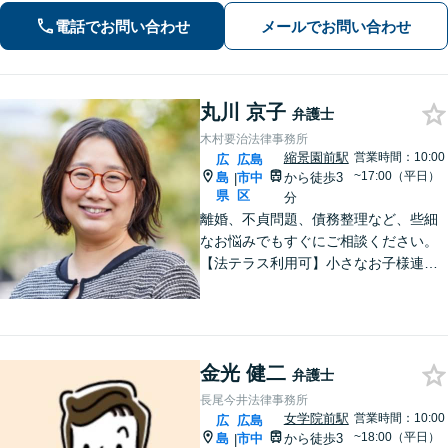
談】【完全個室相談】【休日・夜間対
電話でお問い合わせ
メールでお問い合わせ
応可】【本通駅5分】
丸川 京子
弁護士
木村要治法律事務所
縮景園前駅
営業時間：10:00
広
広島
~17:00（平日）
島
市中
から徒歩3
|
県
区
分
離婚、不貞問題、債務整理など、些細
なお悩みでもすぐにご相談ください。
【法テラス利用可】小さなお子様連れ
でも安心してご利用いただけるよう、
完全個室で対応。【初回相談無料】女
性ならでは気配りと法の知識と経験を
もって速やかにサポート。
金光 健二
弁護士
長尾今井法律事務所
女学院前駅
営業時間：10:00
広
広島
~18:00（平日）
島
市中
から徒歩3
|