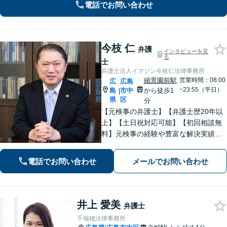
遺言・相続、債務整理など、幅広い分
電話でお問い合わせ
野に対応」
今枝 仁
弁護
インタビューを見
る
士
弁護士法人イマジン今枝仁法律事務所
縮景園前駅
営業時間：08:00
広
広島
~23:55（平日）
島
市中
から徒歩1
|
県
区
分
【元検事の弁護士】【弁護士歴20年以
上】【土日祝対応可能】【初回相談無
料】元検事の経験や豊富な解決実績を
活かし、さまざまなトラブルのご相談
に的確に対応します。【必ず成功す
電話でお問い合わせ
メールでお問い合わせ
る】という【強い信念】をもって強気
で解決にあたります。
井上 愛美
弁護士
千瑞穂法律事務所