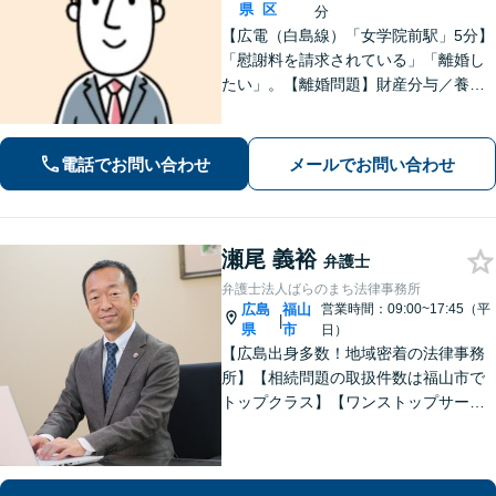
県
区
分
【広電（白島線）「女学院前駅」5分】
「慰謝料を請求されている」「離婚し
たい」。【離婚問題】財産分与／養育
費／婚姻費用／不貞慰謝料など。遺産
分割協議、遺言書作成、遺留分侵害額
請求など【相続・遺言】料金は明確に
電話でお問い合わせ
メールでお問い合わせ
細かく設定【初回相談無料】
瀬尾 義裕
弁護士
弁護士法人ばらのまち法律事務所
広島
福山
営業時間：09:00~17:45（平
|
県
市
日）
【広島出身多数！地域密着の法律事務
所】【相続問題の取扱件数は福山市で
トップクラス】【ワンストップサービ
ス】税理士、司法書士、社会保険労務
士、土地家屋調査士など各士業との緊
密な連携体制「企業法務、民事家事、