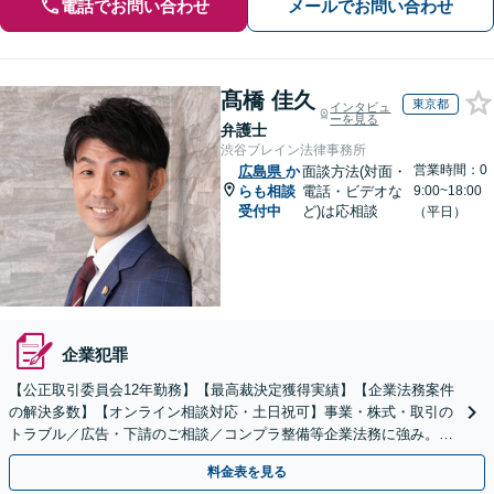
電話でお問い合わせ
メールでお問い合わせ
髙橋 佳久
東京都
インタビュ
ーを見る
弁護士
渋谷ブレイン法律事務所
営業時間：0
広島県
か
面談方法(対面・
らも相談
電話・ビデオな
9:00~18:00
受付中
ど)は応相談
（平日）
企業犯罪
【公正取引委員会12年勤務】【最高裁決定獲得実績】【企業法務案件
の解決多数】【オンライン相談対応・土日祝可】事業・株式・取引の
トラブル／広告・下請のご相談／コンプラ整備等企業法務に強み。株
式の相続／誹謗中傷対策／不動産問題まで幅広く対応！
料金表を見る