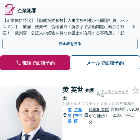
企業犯罪
【企業側に特化】【顧問契約多数】人事労務相談から問題社員、ハラ
スメント、解雇、残業代、労働審判・訴訟まで労働問題に幅広く対
応！「裁判官・公証人の経験を持つ弁護士が在籍する事務所」「顧問
先は数十万人規模の企業から数十人規模の企業まで多種多様」
料金表を見る
電話で面談予約
メールで面談予約
黄 英世
弁護
インタビューを見
る
士
弁護士法人プロテクトスタンス 広島事務所
紙屋町東駅
営業時間：09:00
広
広島
~21:00（平日）
島
市中
から徒歩1
|
県
区
分