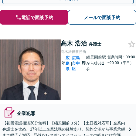
電話で面談予約
メールで面談予約
髙木 浩治
弁護士
髙木法律事務所
縮景園前駅
営業時間：09:00
広
広島
~20:00（平日）
島
市中
から徒歩2
|
県
区
分
企業犯罪
【初回電話相談30分無料】【縮景園前３分】【土日祝対応可】​企業内
弁護士を含め、17年以上企業法務の経験あり。契約交渉から事業承継
まで幅広く対応。迅速なレスポンスとフットワークの軽さには定評あ