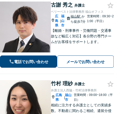
古謝 秀之
弁護士
ベリーベスト法律事務所 福山オフィス
広
福
福山駅
か
営業時間：09:30~2
島
山
|
1:00（平日）
ら徒歩7分
県
市
【離婚・刑事事件・労働問題・交通事
故など幅広く対応】各分野の専門チー
ムがお客様をサポートします。
電話でお問い合わせ
メールでお問い合わせ
竹村 理紗
弁護士
弁護士法人西脇・竹村法律事務所
広島
福山
営業時間：09:00~18:00（平
|
県
市
日）
相続に注力する弁護士としての実績多
数。不動産に関わるご相続、遺留分侵