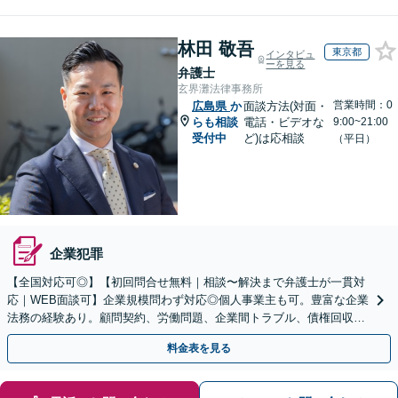
林田 敬吾
東京都
インタビュ
ーを見る
弁護士
玄界灘法律事務所
営業時間：0
広島県
か
面談方法(対面・
らも相談
電話・ビデオな
9:00~21:00
受付中
ど)は応相談
（平日）
企業犯罪
【全国対応可◎】【初回問合せ無料｜相談〜解決まで弁護士が一貫対
応｜WEB面談可】企業規模問わず対応◎個人事業主も可。豊富な企業
法務の経験あり。顧問契約、労働問題、企業間トラブル、債権回収、
契約書のリーガルチェック等、サポートします。
料金表を見る