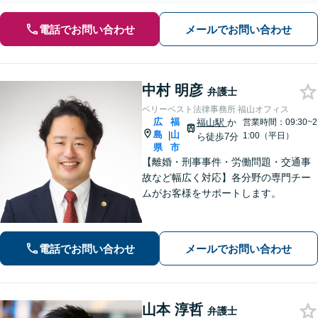
電話でお問い合わせ
メールでお問い合わせ
中村 明彦
弁護士
ベリーベスト法律事務所 福山オフィス
広
福
福山駅
か
営業時間：09:30~2
島
山
|
1:00（平日）
ら徒歩7分
県
市
【離婚・刑事事件・労働問題・交通事
故など幅広く対応】各分野の専門チー
ムがお客様をサポートします。
電話でお問い合わせ
メールでお問い合わせ
山本 淳哲
弁護士