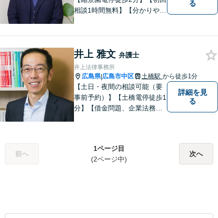
る
相談1時間無料】【分かりやす
い説明】経験豊富な弁護士が
しっかりとお話をうかがいま
す。あなたの問題を一緒に考
井上 雅文
え、納得の解決を目指しま
弁護士
す。
井上法律事務所
広島県
広島市中区
土橋駅
から徒歩1分
|
【土日・夜間の相談可能（要
詳細を見
事前予約）】【土橋電停徒歩1
る
分】【借金問題、企業法務、
交通事故に注力】借金問題
（債務整理）、小規模事業者
の方の法律問題、交通事故案
1ページ目
件を多く取り扱っておりま
前へ
次へ
(2ページ中)
す。お気軽に問い合わせくだ
さい。