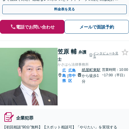
り。実績を活かし、成長と健全な経営をサポート​
料金表を見る
電話でお問い合わせ
メールで面談予約
笠原 輔
弁護
インタビューを見
る
士
かさはら法律事務所
紙屋町東駅
営業時間：10:00
広
広島
~17:00（平日）
島
市中
から徒歩1
|
県
区
分
企業犯罪
【初回相談“90分”無料】【スポット相談可】「やりたい」を実現する