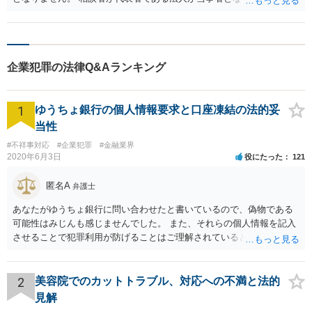
ず、 >貴社名義の預金口座を指定され、1180万振込ました。 という点
が事実かどうかを確認する必要があります。 事実であれば不当利得返
還義務を負う可能性がありますので、早めに近くの法律事務所で相談
を受けてください。
企業犯罪の法律Q&Aランキング
1
ゆうちょ銀行の個人情報要求と口座凍結の法的妥
当性
#不祥事対応
#企業犯罪
#金融業界
2020年6月3日
役にたった
121
匿名A
弁護士
あなたがゆうちょ銀行に問い合わせたと書いているので、偽物である
可能性はみじんも感じませんでした。 また、それらの個人情報を記入
させることで犯罪利用が防げることはご理解されているとおりです。
結局あなたにはゆうちょ銀行が信用できないという前提があり、弁護
士に同意を求めているだけです。 最初の回答では分かりづらかったの
かもしれませんが、質問にわかりやすく答えると「法的に許される」
2
美容院でのカットトラブル、対応への不満と法的
が答えになります。 補足でアドバイスしておきますと、今私に反論し
見解
てきたその内容をゆうちょ銀行にぶつければいいとおもいます。 もっ