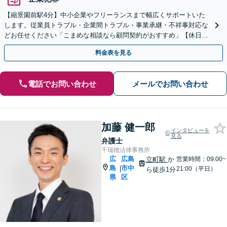
【縮景園前駅4分】中小企業やフリーランスまで幅広くサポートいた
します。従業員トラブル・企業間トラブル・事業承継・不祥事対応な
どお任せください「こまめな相談なら顧問契約がおすすめ」【休日・
夜間相談可】
料金表を見る
電話でお問い合わせ
メールでお問い合わせ
加藤 健一郎
インタビューを
見る
弁護士
千瑞穂法律事務所
広
広島
立町駅
か
営業時間：09:00~
島
市中
|
21:00（平日）
ら徒歩1分
県
区