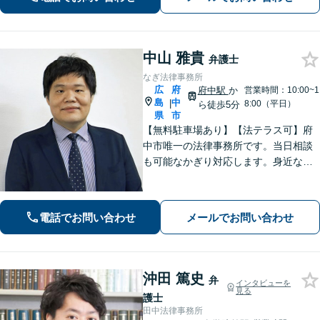
可】【初回相談無料】【Zoom面談可】
中山 雅貴
弁護士
なぎ法律事務所
広
府
府中駅
か
営業時間：10:00~1
島
中
|
8:00（平日）
ら徒歩5分
県
市
【無料駐車場あり】【法テラス可】府
中市唯一の法律事務所です。当日相談
も可能なかぎり対応します。身近な相
談相手として親身にご相談に乗りま
す。相続・離婚・借金など、お困りご
とがありましたら、まずはお気軽にご
電話でお問い合わせ
メールでお問い合わせ
相談ください。【出張相談に対応】
【秘密厳守】
沖田 篤史
弁
インタビューを
見る
護士
田中法律事務所