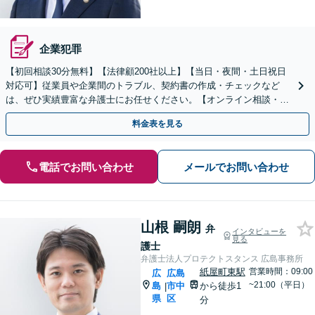
企業犯罪
【初回相談30分無料】【法律顧200社以上】【当日・夜間・土日祝日
対応可】従業員や企業間のトラブル、契約書の作成・チェックなど
は、ぜひ実績豊富な弁護士にお任せください。【オンライン相談・電
子契約に対応】
料金表を見る
電話でお問い合わせ
メールでお問い合わせ
山根 嗣朗
弁
インタビューを
見る
護士
弁護士法人プロテクトスタンス 広島事務所
紙屋町東駅
営業時間：09:00
広
広島
~21:00（平日）
島
市中
から徒歩1
|
県
区
分