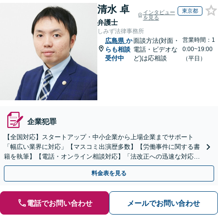
清水 卓
東京都
インタビュー
を見る
弁護士
しみず法律事務所
営業時間：1
広島県
か
面談方法(対面・
らも相談
電話・ビデオな
0:00~19:00
受付中
ど)は応相談
（平日）
企業犯罪
【全国対応】スタートアップ・中小企業から上場企業までサポート
「幅広い業界に対応」【マスコミ出演歴多数】【労働事件に関する書
籍を執筆】【電話・オンライン相談対応】「法改正への迅速な対応」
「労務環境の整備でトラブルを未然に防ぐ」
料金表を見る
電話でお問い合わせ
メールでお問い合わせ