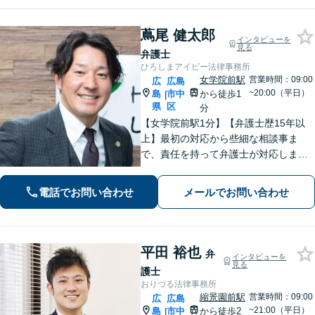
蔦尾 健太郎
インタビューを
見る
弁護士
ひろしまアイビー法律事務所
女学院前駅
営業時間：09:00
広
広島
~20:00（平日）
島
市中
から徒歩1
|
県
区
分
【女学院前駅1分】【弁護士歴15年以
上】最初の対応から些細な相談事ま
で、責任を持って弁護士が対応しま
す。事件の見通しもできる限りわかり
やすくご説明。依頼者さまの不安の軽
電話でお問い合わせ
メールでお問い合わせ
減に努めつつ「誠実さ・早期解決」を
大切にしています【休日夜間可】
平田 裕也
弁
インタビューを
見る
護士
おりづる法律事務所
縮景園前駅
営業時間：09:00
広
広島
~21:00（平日）
島
市中
から徒歩2
|