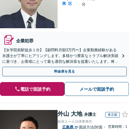
県
区
分
企業犯罪
【女学院前駅徒歩１分】【顧問料月額3万円〜】企業勤務経験がある
弁護士が丁寧にヒアリングします。多様かつ豊富なトラブル解決実績
に基づき、お客様にとって最も適切な解決策を提案いたします。将来
の同種トラブル防止のための提案も行います。
料金表を見る
電話で面談予約
メールで面談予約
外山 大地
弁護士
東京都
銀座エール法律事務所
営業時間：1
広島県
か
面談方法(対面・