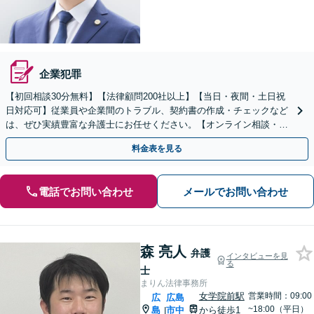
企業犯罪
【初回相談30分無料】【法律顧問200社以上】【当日・夜間・土日祝
日対応可】従業員や企業間のトラブル、契約書の作成・チェックなど
は、ぜひ実績豊富な弁護士にお任せください。【オンライン相談・電
子契約に対応】
料金表を見る
電話でお問い合わせ
メールでお問い合わせ
森 亮人
弁護
インタビューを見
る
士
まりん法律事務所
女学院前駅
営業時間：09:00
広
広島
~18:00（平日）
島
市中
から徒歩1
|