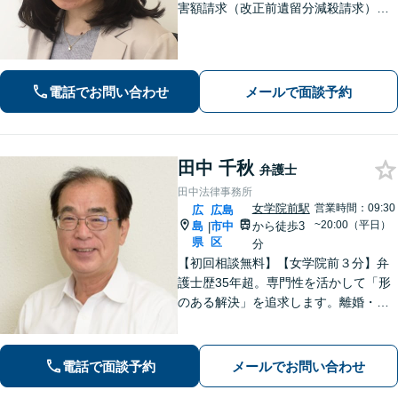
害額請求（改正前遺留分減殺請求）に
も注力。税理士・司法書士・土地家屋
調査士とも連携。複雑な相続問題・法
人破産／再生について経験豊富です。
【駐車場無料】
電話でお問い合わせ
メールで面談予約
田中 千秋
弁護士
田中法律事務所
女学院前駅
営業時間：09:30
広
広島
~20:00（平日）
島
市中
から徒歩3
|
県
区
分
【初回相談無料】【女学院前３分】弁
護士歴35年超。専門性を活かして「形
のある解決」を追求します。離婚・債
務整理・不動産・相続・企業法務な
ど、個人・法人ともに実績豊富です。
話しやすい弁護士に是非ご相談くださ
電話で面談予約
メールでお問い合わせ
い。（合同庁舎内郵便局近く）