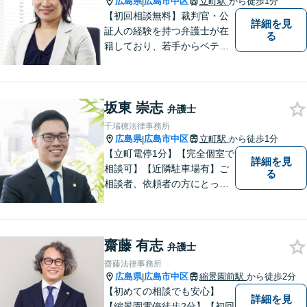
広島県
広島市中区
立町駅
から徒歩1分
|
【初回相談無料】裁判官・公
詳細を見
証人の経験を持つ弁護士が在
る
籍しており、若手からベテラ
ンまでチームで問題解決に尽
力します！お気軽にご相談く
ださい。「立町電停」より徒
坂東 崇志
歩1分
弁護士
千瑞穂法律事務所
広島県
広島市中区
立町駅
から徒歩1分
|
【立町電停1分】【完全個室で
詳細を見
相談可】【近隣駐車場有】ご
る
相談者、依頼者の方にとって
〈明るい未来〉を切り拓く場
所となりたいと考えていま
す。これまでの経験や知識を
齋藤 有志
最大限に活用し、全力でサポ
弁護士
ートさせていただきます。
齋藤法律事務所
広島県
広島市中区
縮景園前駅
から徒歩2分
|
【初めての相談でも安心】
詳細を見
【縮景園電停徒歩2分】【初回