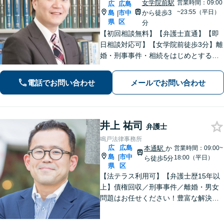
女学院前駅
営業時間：09:00
広
広島
~23:55（平日）
島
市中
から徒歩3
|
県
区
分
【初回相談無料】【弁護士直通】【即
日相談対応可】【女学院前徒歩3分】離
婚・刑事事件・相続をはじめとする身
近な問題について、法律面にとどまら
ない真の問題解決を目指して誠実かつ
電話でお問い合わせ
メールでお問い合わせ
迅速な対応を致します。是非、お気軽
にご相談ください。
井上 祐司
弁護士
鳴戸法律事務所
広
広島
本通駅
か
営業時間：09:00~
島
市中
|
18:00（平日）
ら徒歩5分
県
区
【法テラス利用可】【弁護士歴15年以
上】債権回収／刑事事件／離婚・男女
問題はお任せください！豊富な解決実
績と弁護士経験を活かした、的確でス
ムーズな対応が持ち味です【子連れ相