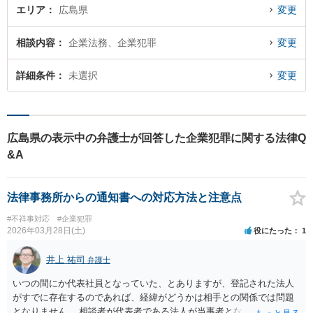
エリア
広島県
変更
相談内容
企業法務、企業犯罪
変更
詳細条件
未選択
変更
広島県の表示中の弁護士が回答した企業犯罪に関する法律Q
&A
法律事務所からの通知書への対応方法と注意点
#不祥事対応
#企業犯罪
2026年03月28日(土)
役にたった
1
井上 祐司
弁護士
いつの間にか代表社員となっていた、とありますが、登記された法人
がすでに存在するのであれば、経緯がどうかは相手との関係では問題
となりません。 相談者が代表者である法人が当事者となります。 ま