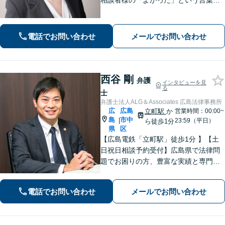
相談者様の「よかった」という言葉の
ために、あらゆる事件に対応します
【交通事故】保険会社の対応、損害賠
償金を増額、ご相談ください。【会社
電話でお問い合わせ
メールでお問い合わせ
での勤務経験あり】
西谷 剛
弁護
インタビューを見
る
士
弁護士法人ALG＆Associates 広島法律事務所
広
広島
立町駅
か
営業時間：00:00~
島
市中
|
23:59（平日）
ら徒歩1分
県
区
【広島電鉄「立町駅」徒歩1分 】【土
日祝日相談予約受付】広島県で法律問
題でお困りの方、豊富な実績と専門性
を持つ弁護士が解決を目指します。
電話でお問い合わせ
メールでお問い合わせ