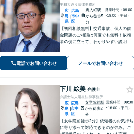
平和大通り法律事務所
舟入町駅
営業時間：09:00
広
広島
~18:00（平日）
島
市中
から徒歩5
|
県
区
分
【初回相談無料】交通事故、個人の借
金問題のご相談は何度でも無料！依頼
者の側に立って、わかりやすい説明を
心がけます。一番頼れる弁護士を目指
します【元エンジニアの弁護士】お気
軽にご相談ください【WEB面談可】
電話でお問い合わせ
メールでお問い合わせ
【広島電鉄舟入町駅・土橋駅徒歩5分】
下川 絵美
弁護士
弁護士法人晴星法律事務所
女学院前駅
営業時間：09:30
広
広島
~18:00（平日）
島
市中
から徒歩2
|
県
区
分
【女学院前徒歩2分】依頼者のお気持ち
に寄り添って対応できるのが強み。ご