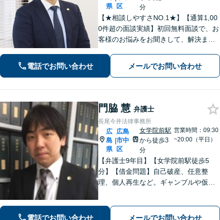
県
区
分
【★相談しやすさNO.1★】【通算1,00
0件超の面談実績】初回無料面談で、お
客様のお悩みをお聞きして、解決まで
の道筋を示します。「不貞行為」「離
婚問題」「私選刑事事件」「自己破
電話でお問い合わせ
メールでお問い合わせ
産」「相続」問題を得意としていま
す。
門脇 慧
弁護士
長尾今井法律事務所
女学院前駅
営業時間：09:30
広
広島
~20:00（平日）
島
市中
から徒歩3
|
県
区
分
【弁護士9年目】【女学院前駅徒歩5
分】【借金問題】自己破産、任意整
理、個人再生など。ギャンブルや仮想
通貨で破産した場合もご相談ください
【交通事故】後遺症の認定、賠償金額
などご相談ください【夜間土日祝相談
電話でお問い合わせ
メールでお問い合わせ