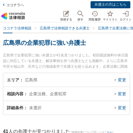
弁護士の方はこちら
ココナラへ
投稿する
探す
閲覧履歴
マイリスト
ログイン
ココナラ法律相談
広島県で法律相談できる弁護士
広島県で企業法務に
広島県の企業犯罪に強い弁護士
広島県で企業犯罪に強い弁護士が41名見つかりました。初回面談無料や休日面
談に対応している弁護士、解決事例を持つ弁護士なども掲載中。さらに広島市
中区や福山市、呉市などの地域条件で弁護士を絞り込めます。企業法務に関係
する顧問弁護士契約や契約書作成・リーガルチェック、雇用契約書・就業規則
作成等の細かな分野での絞り込み検索もでき便利です。特に千瑞穂法律事務所
エリア
広島県
変更
の山下 一貴弁護士や千瑞穂法律事務所の桝井 楓弁護士、髙木法律事務所の髙木
浩治弁護士のプロフィール情報や弁護士費用、強みなどが注目されています。
相談内容
企業法務、企業犯罪
変更
『広島県で土日や夜間に発生した企業犯罪のトラブルを今すぐに弁護士に相談
したい』『企業犯罪のトラブル解決の実績豊富な近くの弁護士を検索したい』
『初回相談無料で企業犯罪を法律相談できる広島県内の弁護士に相談予約した
詳細条件
未選択
変更
い』などでお困りの相談者さんにおすすめです。
41
人の弁護士が見つかりました
(検索結果について詳しくは
こちら
)