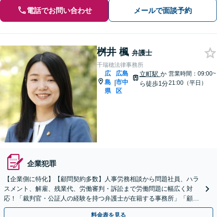
電話でお問い合わせ
メールで面談予約
桝井 楓
弁護士
千瑞穂法律事務所
広
広島
立町駅
か
営業時間：09:00~
島
市中
|
21:00（平日）
ら徒歩1分
県
区
企業犯罪
【企業側に特化】【顧問契約多数】人事労務相談から問題社員、ハラ
スメント、解雇、残業代、労働審判・訴訟まで労働問題に幅広く対
応！「裁判官・公証人の経験を持つ弁護士が在籍する事務所」「顧問
先は数十万人規模の企業から数十人規模の企業まで多種多様」
料金表を見る