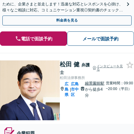
ために、企業さまと並走します！迅速な対応とレスポンスを心掛け、
様々なご相談に対応。コミュニケーション重視◎契約書のチェック、
企業間・労務・顧客トラブルなど解決実績が豊富です
料金表を見る
電話で面談予約
メールで面談予約
松田 健
弁護
インタビューを見
る
士
松田法律事務所
縮景園前駅
営業時間：09:00
広
広島
~20:00（平日）
島
市中
から徒歩4
|
県
区
分
企業犯罪