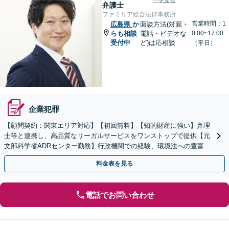
ーを見る
弁護士
ファミリア総合法律事務所
営業時間：1
広島県
か
面談方法(対面・
らも相談
電話・ビデオな
0:00~17:00
受付中
ど)は応相談
（平日）
企業犯罪
【顧問契約：関東エリア対応】【初回無料】【知的財産に強い】弁理
士等と連携し、高品質なリーガルサービスをワンストップで提供【元
文部科学省ADRセンター勤務】行政機関での経験、環境法への豊富な
知識を活かし、事業者さまの抱える問題を解決へ導きます
料金表を見る
電話でお問い合わせ