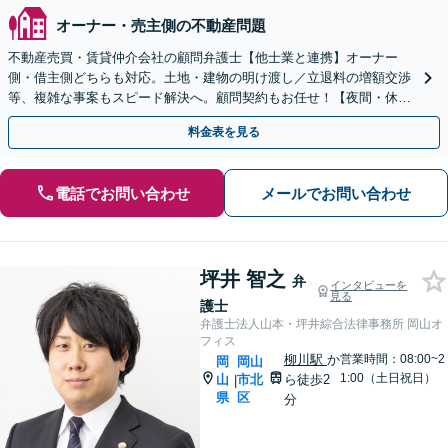
オーナー・売主側の不動産問題
不動産売買・賃貸仲介会社の顧問弁護士【他士業と連携】オーナー
側・借主側どちらも対応。土地・建物の明け渡し／立退料の増額交渉
等、複雑な事案もスピード解決へ。顧問契約もお任せ！【夜間・休日
対応】【岡山駅10分】
料金表を見る
電話でお問い合わせ
メールでお問い合わせ
坪井 智之
弁
インタビューを
見る
護士
弁護士法人山本・坪井綜合法律事務所 岡山オ
フィス
柳川駅
か
営業時間：08:00~2
岡
岡山
1:00（土日祝日）
山
市北
ら徒歩2
|
県
区
分