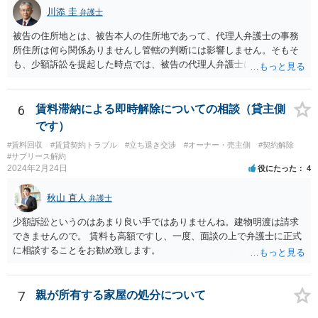
川添 圭
弁護士
被告の住所地とは、被告本人の住所地であって、代理人弁護士の事務
所住所は何ら関係ありませんし管轄の判断には影響しません。そもそ
も、少額訴訟を提起した時点では、被告の代理人弁護士には民事訴訟
法の訴訟代理人としての地位はまだないからです。
6
賃料滞納による即時解除についての相談（貸主側
です）
#賃料回収
#賃貸契約トラブル
#立ち退き交渉
#オーナー・売主側
#契約解除
#サブリース解約
2024年2月24日
役にたった
4
秋山 直人
弁護士
少額訴訟というのはあまり良い手ではありませんね。建物明渡は請求
できませんので。 賃料も高額ですし、一度、面談の上で弁護士に正式
に相談することをお勧め致します。
7
親が所有する家屋の処分について