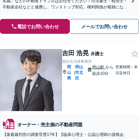
名義」などの不動産トラブルはお任せください！司法書士・税理士・
不動産会社などと連携し、ワンストップ対応。権利関係が複雑になる
前にご相談を！【夜間・休日相談可能】
電話でお問い合わせ
メールでお問い合わせ
吉田 浩晃
弁護士
葵綜合法律事務所
岡
岡山
岡山駅
から
営業時間：本
山
市北
|
日定休日
徒歩10分
県
区
オーナー・売主側の不動産問題
【家庭裁判所の調査官歴17年】【臨床心理士・公認心理師の資格あ