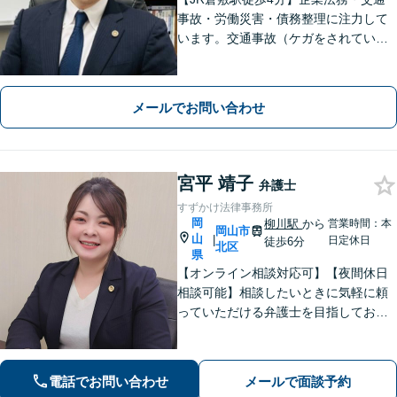
事故・労働災害・債務整理に注力して
います。交通事故（ケガをされている
被害者の方）、債務整理（過払い金請
求を含む）、労働災害、他士業からの
ご紹介がある場合の事業者相談は初回
メールでお問い合わせ
無料です。
宮平 靖子
弁護士
すずかけ法律事務所
岡
柳川駅
から
営業時間：本
岡山市
山
|
日定休日
徒歩6分
北区
県
【オンライン相談対応可】【夜間休日
相談可能】相談したいときに気軽に頼
っていただける弁護士を目指しており
ます。依頼者にとって最善の解決策を
一緒に考えます。まずはご相談くださ
い。
電話でお問い合わせ
メールで面談予約