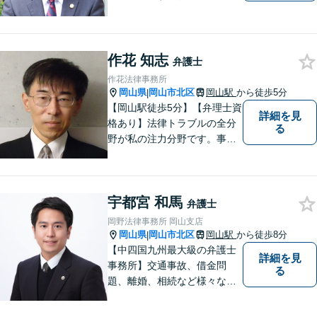
安を抱えた方のお力になれる
よう、全力でサポートしてい
きます。どんなささいなこと
でも構いません。お気軽にご
作花 知志
弁護士
相談ください。【土曜日も受
作花法律事務所
付可能】【専用駐車場あり】
岡山県
岡山市北区
岡山駅
から徒歩5分
|
【岡山駅徒歩5分】【弁理士資
詳細を見
格あり】法律トラブルの全分
る
野が私の注力分野です。事務
所の理念は、ご相談の後には
心の中に花が咲いたようにな
っていただけること。【法テ
宇都宮 和馬
ラス対応】【後払い対応】
弁護士
【日弁連国際人権問題委員会
岡野法律事務所 岡山支店
所属】お困りの方は、お気軽
岡山県
岡山市北区
岡山駅
から徒歩8分
|
にご相談下さい。
【中四国九州最大級の弁護士
詳細を見
事務所】交通事故、借金問
る
題、離婚、相続など様々な問
題について、「何度でも無
料」の相談を行っています！