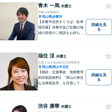
青木 一馬
い！
弁護士
赤磐法律事務所
岡山県
赤磐市
|
【赤磐市役所すぐそば・駐車
詳細を見
場完備】赤磐市及び近隣の地
る
域の皆様のご相談をお待ちし
ております。
福住 涼
弁護士
弁護士法人菊池綜合法律事務所
岡山県
岡山市北区
|
【相続・交通事故・債務整理
詳細を見
初回相談無料】「岡山の身近
る
な法律相談所」を目指してい
ます。お悩みやご不安を抱え
た方のお力になれるよう全力
でサポートしていきます。ど
んなささいなことでも構いま
渋谷 康華
弁護士
せん。お気軽にご相談くださ