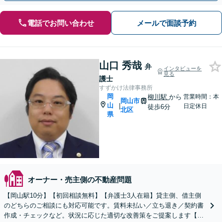
電話でお問い合わせ
メールで面談予約
山口 秀哉
弁
インタビューを
見る
護士
すずかけ法律事務所
岡
柳川駅
から
営業時間：本
岡山市
山
|
日定休日
徒歩6分
北区
県
オーナー・売主側の不動産問題
【岡山駅10分】【初回相談無料】【弁護士3人在籍】貸主側、借主側
のどちらのご相談にも対応可能です。賃料未払い／立ち退き／契約書
作成・チェックなど。状況に応じた適切な改善策をご提案します【土