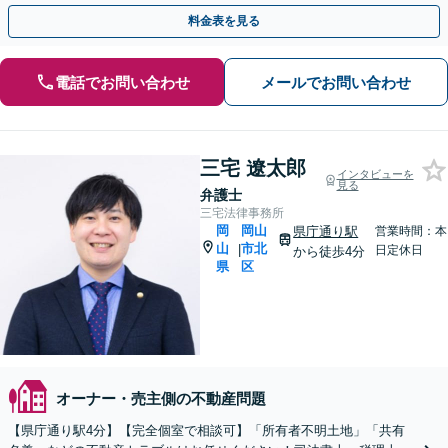
日祝／夜間対応可】
料金表を見る
電話でお問い合わせ
メールでお問い合わせ
三宅 遼太郎
インタビューを
見る
弁護士
三宅法律事務所
岡
岡山
県庁通り駅
営業時間：本
山
市北
|
日定休日
から徒歩4分
県
区
オーナー・売主側の不動産問題
【県庁通り駅4分】【完全個室で相談可】「所有者不明土地」「共有