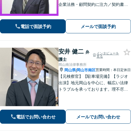
企業法務・顧問契約に注力／契約書・
コンプライアンス・M&A対応／インタ
ーネット風評被害に強い／法務部門サ
ポート【企業側の労働トラブル解決に
電話で面談予約
メールで面談予約
注力】【淀屋橋駅・北浜駅すぐ】
安井 健二
弁
インタビューを
見る
護士
岡山南法律事務所
岡山県
岡山市南区
営業時間：本日定休日
|
【元検察官】【駐車場完備】【ラジオ
出演】地元岡山を中心に、幅広い法律
トラブルを承っております。理不尽な
思いをされている方が「明るい未来」
を歩んでいけるよう、親切丁寧にサポ
ートいたします。お困りの方はお早め
にご相談ください【WEB面談｜夜間面
電話でお問い合わせ
メールでお問い合わせ
談可】