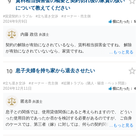
9
賃料相当損害金の概要と契約切れ後の家賃の扱い
判が終わるまでキャッシュが入ってこないことなどがネックになり得
について教えてください
るでしょうから、減額に応じてくる可能性は大いにあるかと思いま
#賃貸契約トラブル
#立ち退き交渉
#オーナー・売主側
す。
2024年9月9日
役にたった
5
内藤 政信
弁護士
契約の解除が有効になされているなら、賃料相当損害金ですね。 解除
が有効になされていないなら、家賃ですね。
10
息子夫婦を持ち家から退去させたい
#立ち退き交渉
#オーナー・売主側
#近隣トラブル（隣人・騒音・ペット問題）
2024年12月11日
役にたった
4
匿名B
弁護士
息子との関係では、使用貸借関係にあると考えられますので、 どうい
った使用目的であったか否かを検討する必要があるのですが、 ご自身
のケースでは、第三者（嫁）に対しては、何らの契約関係にもなく、
端的に退去を求めるのがよいと思われます（応じない場合は、退去す
るまで賃料相当の損害賠償を続ける）。また、息子との関係でも、勝