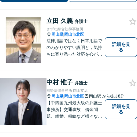
立田 久義
弁護士
きずな綜合法律事務所
岡山県
岡山市北区
|
法律用語ではなく日常用語で
詳細を見
のわかりやすい説明と，気持
る
ちに寄り添った対応を心がけ
ています。
中村 惟子
弁護士
岡野法律事務所 岡山支店
岡山県
岡山市北区
岡山駅
から徒歩8分
|
【中四国九州最大級の弁護士
詳細を見
事務所】交通事故、借金問
る
題、離婚、相続など様々な問
題について、「何度でも無
料」の相談を行っています！
まずはお気軽にご相談くださ