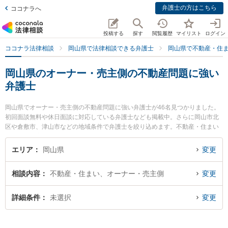
弁護士の方はこちら
ココナラへ
投稿する
探す
閲覧履歴
マイリスト
ログイン
ココナラ法律相談
岡山県で法律相談できる弁護士
岡山県で不動産・住
岡山県のオーナー・売主側の不動産問題に強い
弁護士
岡山県でオーナー・売主側の不動産問題に強い弁護士が46名見つかりました。
初回面談無料や休日面談に対応している弁護士なども掲載中。さらに岡山市北
区や倉敷市、津山市などの地域条件で弁護士を絞り込めます。不動産・住まい
に関係する立ち退き交渉や家賃交渉、不動産契約解除等の細かな分野での絞り
込み検索もでき便利です。特にすずかけ法律事務所の片山 雄太弁護士やすずか
エリア
岡山県
変更
け法律事務所の山口 秀哉弁護士、三宅法律事務所の三宅 遼太郎弁護士のプロフ
ィール情報や弁護士費用、強みなどが注目されています。『岡山県で土日や夜
相談内容
不動産・住まい、オーナー・売主側
変更
間に発生したオーナー・売主側の不動産問題のトラブルを今すぐに弁護士に相
談したい』『オーナー・売主側の不動産問題のトラブル解決の実績豊富な近く
の弁護士を検索したい』『初回相談無料でオーナー・売主側の不動産問題を法
詳細条件
未選択
変更
律相談できる岡山県内の弁護士に相談予約したい』などでお困りの相談者さん
におすすめです。