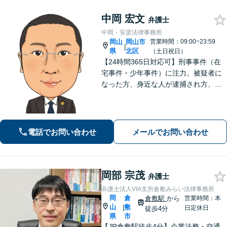
中岡 宏文
弁護士
中岡・安彦法律事務所
岡山
岡山市
営業時間：09:00~23:59
|
県
北区
（土日祝日）
【24時間365日対応可】刑事事件（在
宅事件・少年事件）に注力。被疑者に
なった方、身近な人が逮捕され方、す
ぐにご相談ください。刑事事件はスピ
ード勝負、初回の接見は即時駆けつけ
ます。事件解決後のアフターケアもい
たします。
電話でお問い合わせ
メールでお問い合わせ
岡部 宗茂
弁護士
弁護士法人VIA支所倉敷みらい法律事務所
岡
倉
倉敷駅
から
営業時間：本
山
敷
|
日定休日
徒歩4分
県
市
【JR倉敷駅徒歩4分】企業法務・交通