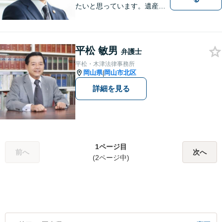
たいと思っています。遺産分
割、交通事故、刑事事件、離
婚、不貞慰謝料、木企業法務
等に対応しています。お気軽
平松 敏男
にご相談ください。
弁護士
平松・木津法律事務所
岡山県
岡山市北区
|
詳細を見る
1ページ目
前へ
次へ
(2ページ中)