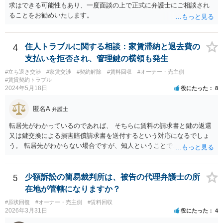
求はできる可能性もあり、一度面談の上で正式に弁護士にご相談され
ることをお勧めいたします。
4
住人トラブルに関する相談：家賃滞納と退去費の
支払いを拒否され、管理鍵の横領も発生
#立ち退き交渉
#家賃交渉
#契約解除
#賃料回収
#オーナー・売主側
#賃貸契約トラブル
2024年5月18日
役にたった
8
匿名A
弁護士
転居先がわかっているのであれば、 そちらに賃料の請求書と鍵の返還
又は鍵交換による損害賠償請求書を送付するという対応になるでしょ
う。 転居先がわからない場合ですが、知人ということで、連絡がつく
のであれば、そちらに連絡をしてという形ですが、知人間ということ
で、適切な対応が望めない場合は、債権回収を弁護士に依頼すること
をご検討ください。
5
少額訴訟の簡易裁判所は、被告の代理弁護士の所
在地が管轄になりますか？
#原状回復
#オーナー・売主側
#賃料回収
2026年3月31日
役にたった
4