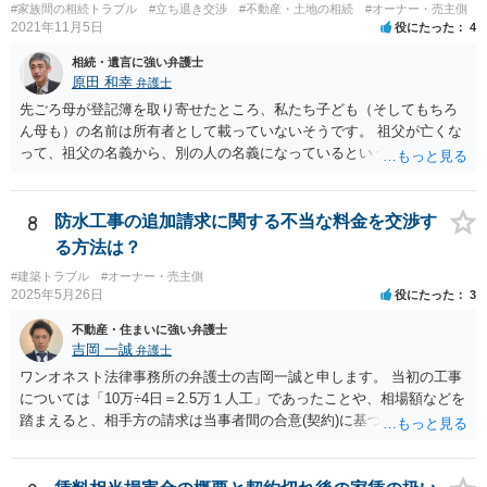
#家族間の相続トラブル
#立ち退き交渉
#不動産・土地の相続
#オーナー・売主側
2021年11月5日
役にたった
4
相続・遺言に強い弁護士
原田 和幸
弁護士
先ごろ母が登記簿を取り寄せたところ、私たち子ども（そしてもちろ
ん母も）の名前は所有者として載っていないそうです。 祖父が亡くな
って、祖父の名義から、別の人の名義になっているということでしょ
うか。 そうであれば、祖父の遺言があって、それに従って、相続がな
された可能性がありますので、相談者や相談者のきょうだいが相続し
ていないかもしれませんね。 祖父名義のままであれば、遺言がないか
8
防水工事の追加請求に関する不当な料金を交渉す
もしれませんので、相談者が相続人になっている可能性があります。
る方法は？
あと、祖父がいつ亡くなったか分かりませんが、祖父の遺言で、相談
#建築トラブル
#オーナー・売主側
者が何も遺産を受け取っていないとなると、遺留分侵害額請求は考え
2025年5月26日
役にたった
3
られると思います。
不動産・住まいに強い弁護士
吉岡 一誠
弁護士
ワンオネスト法律事務所の弁護士の吉岡一誠と申します。 当初の工事
については「10万÷4日＝2.5万１人工」であったことや、相場額などを
踏まえると、相手方の請求は当事者間の合意(契約)に基づかない不当な
請求と言い得るので、追加工事代金については10万円（2.5万×4人）し
か支払う意向がない旨を伝えて、減額の交渉をすべきでしょう。 相手
方の立場としても、裁判を起こす時間や労力、経済的コストその他裁