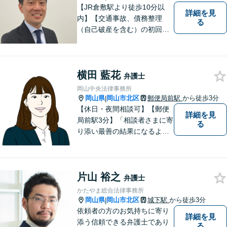
しております。
【JR倉敷駅より徒歩10分以
詳細を見
内】【交通事故、債務整理
る
（自己破産を含む）の初回相
談６０分無料】
横田 藍花
弁護士
岡山中央法律事務所
岡山県
岡山市北区
郵便局前駅
から徒歩3分
|
【休日・夜間相談可】【郵便
詳細を見
局前駅3分】「相談者さまに寄
る
り添い最善の結果になるよう
尽力」婚姻費用・財産分与・
養育費の交渉などお任せくだ
さい「刑事事件：捜査機関に
片山 裕之
よる不当な取り調べや身体拘
弁護士
束から、依頼者さまの利益を
かたやま総合法律事務所
守ります【完全個室相談】
岡山県
岡山市北区
城下駅
から徒歩3分
|
依頼者の方のお気持ちに寄り
詳細を見
添う信頼できる弁護士であり
る