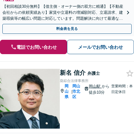
【初回相談30分無料】【借主側・オーナー側の双方に精通】【不動産
会社からの依頼実績あり】家賃や立退料の増減額対応、立退請求、建
築瑕疵等の幅広い問題に対応しています。問題解決に向けて最適な手
段をご提案し、迅速かつ丁寧に対応いたします。
料金表を見る
電話でお問い合わせ
メールでお問い合わせ
新名 信介
弁護士
葵綜合法律事務所
岡
岡山
岡山駅
から
営業時間：本
山
市北
|
日定休日
徒歩10分
県
区