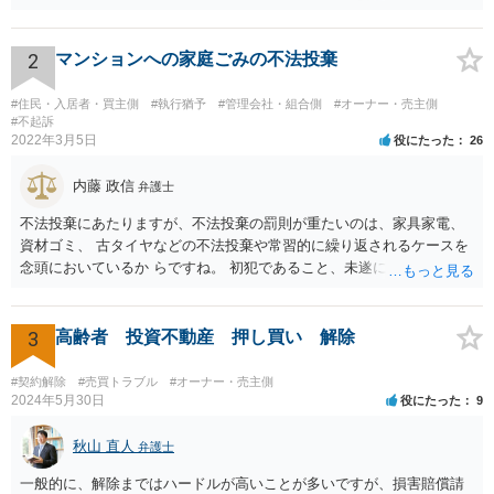
年経過していますので、既に支払義務はありません。
2
マンションへの家庭ごみの不法投棄
#住民・入居者・買主側
#執行猶予
#管理会社・組合側
#オーナー・売主側
#不起訴
2022年3月5日
役にたった
26
内藤 政信
弁護士
不法投棄にあたりますが、不法投棄の罰則が重たいのは、家具家電、
資材ゴミ、 古タイヤなどの不法投棄や常習的に繰り返されるケースを
念頭においているか らですね。 初犯であること、未遂に終わっている
ことから、かりに通報され、事情聴取が あったとしても、起訴される
ことはないでしょう。 様子見でいいでしょう。
3
高齢者 投資不動産 押し買い 解除
#契約解除
#売買トラブル
#オーナー・売主側
2024年5月30日
役にたった
9
秋山 直人
弁護士
一般的に、解除まではハードルが高いことが多いですが、損害賠償請