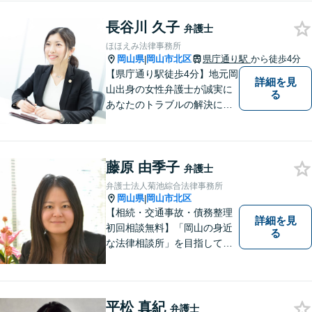
まずはお気軽にご相談くださ
長谷川 久子
い！
弁護士
ほほえみ法律事務所
岡山県
岡山市北区
県庁通り駅
から徒歩4分
|
【県庁通り駅徒歩4分】地元岡
詳細を見
山出身の女性弁護士が誠実に
る
あなたのトラブルの解決に向
けて対応します。子どもが関
わる問題・事故のご相談も積
極的に対応しています。
藤原 由季子
弁護士
弁護士法人菊池綜合法律事務所
岡山県
岡山市北区
|
【相続・交通事故・債務整理
詳細を見
初回相談無料】「岡山の身近
る
な法律相談所」を目指してい
ます。お悩みやご不安を抱え
た方のお力になれるよう全力
でサポートしていきます。ど
んなささいなことでも構いま
平松 真紀
弁護士