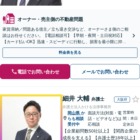
オーナー・売主側の不動産問題
家賃滞納／問題ある借主／立ち退き交渉など、オーナーさま側のご相
談はお任せください。【電話相談可】【早朝・夜間・土日祝対応】
【カード払いOK】迅速・スピーディに行動し、損害を最小限に抑え
るよう解決へ向けて尽力します【初回相談料無料】
料金表を見る
電話でお問い合わせ
メールでお問い合わせ
細井 大輔
弁護士
大阪府
弁護士法人かける法律事務所
営業時
岡山県
か
面談方法(対面・電
らも相談
話・ビデオなど)は
間：本日
受付中
応相談
定休日
【企業顧問数50社以上】【関西企業の
成長を支える】【弁護士歴18年以上】