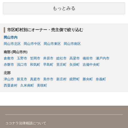
手に第三者に又貸ししたとして、使用貸借契約の解除を検討すること
もっとみる
も考えられます。 ただ、同じ家にお住まいということですので、 場合
によっては、安全面を考慮して、警察へ事前に相談（あまり親身に対
応してもらえるわけではないですが）や、弁護士への依頼、調停など
の申立てもご検討なさるとよいかと思います。
市区町村別にオーナー・売主側で絞り込む
岡山市内
岡山市北区
岡山市中区
岡山市東区
岡山市南区
南部 (岡山市外)
倉敷市
玉野市
笠岡市
井原市
総社市
高梁市
備前市
瀬戸内市
赤磐市
浅口市
和気町
早島町
里庄町
矢掛町
吉備中央町
北部
津山市
新見市
真庭市
美作市
新庄村
鏡野町
勝央町
奈義町
西粟倉村
久米南町
美咲町
ココナラ法律相談について