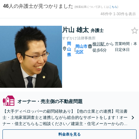
46
人の弁護士が見つかりました
(検索結果について詳しくは
こちら
)
46件中 1-30件を表示
片山 雄太
弁護士
すずかけ法律事務所
岡
柳川駅
から
営業時間：本
岡山市
山
|
日定休日
徒歩6分
北区
県
オーナー・売主側の不動産問題
【大手ディベロッパーの顧問経験あり】【他の士業との連携】司法書
士・土地家屋調査士と連携しながら総合的なサポートをします！オー
ナー・借主どちらもご相談ください／建築主・住宅メーカーからのご
相談も【初回相談無料】【夜間土日面談可（要予約）】
料金表を見る