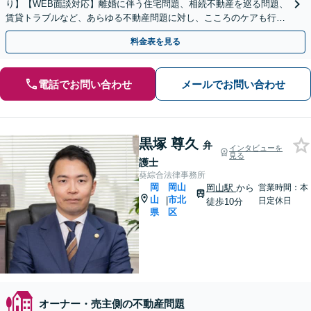
り】【WEB面談対応】離婚に伴う住宅問題、相続不動産を巡る問題、
賃貸トラブルなど、あらゆる不動産問題に対し、こころのケアも行い
つつ、迅速かつ的確に対応します。
料金表を見る
電話でお問い合わせ
メールでお問い合わせ
黒塚 尊久
弁
インタビューを
見る
護士
葵綜合法律事務所
岡
岡山
岡山駅
から
営業時間：本
山
市北
|
日定休日
徒歩10分
県
区
オーナー・売主側の不動産問題