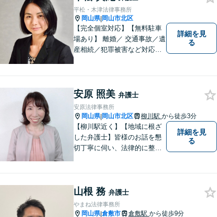
せん。お気軽にご相談くださ
平松・木津法律事務所
い。【土曜日も受付可能】
岡山県
岡山市北区
|
【専用駐車場あり】
【完全個室対応】【無料駐車
詳細を見
場あり】 離婚／ 交通事故／遺
る
産相続／犯罪被害など対応可
能。お話を、じっくりと伺い
ます。お気軽にご相談くださ
い。
安原 照美
弁護士
安原法律事務所
岡山県
岡山市北区
柳川駅
から徒歩3分
|
【柳川駅近く】【地域に根ざ
詳細を見
した弁護士】皆様のお話を懇
る
切丁寧に伺い、法律的に整理
して、わかりやすい言葉でご
説明いたします。【24時間予
約受付可】皆様方のお悩みが
山根 務
少しでも解決されますよう，
弁護士
誠心誠意努力いたす所存で
やまね法律事務所
す。皆様方のご来所をお待ち
岡山県
倉敷市
倉敷駅
から徒歩9分
|