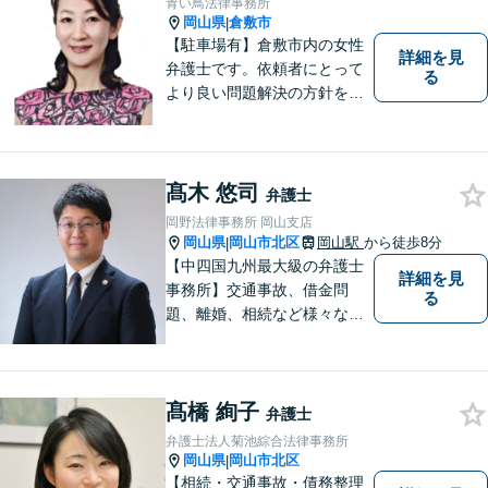
青い鳥法律事務所
い。【土曜日も受付可能】
岡山県
倉敷市
|
【専用駐車場あり】
【駐車場有】倉敷市内の女性
詳細を見
弁護士です。依頼者にとって
る
より良い問題解決の方針を示
すために、まず依頼者の気持
ちを理解することを大切にし
ています。法律問題は早めの
ご相談が納得のいく解決への
髙木 悠司
弁護士
第一歩です。お一人で悩まず
岡野法律事務所 岡山支店
に、お気軽にご相談くださ
岡山県
岡山市北区
岡山駅
から徒歩8分
|
い。
【中四国九州最大級の弁護士
詳細を見
事務所】交通事故、借金問
る
題、離婚、相続など様々な問
題について、「何度でも無
料」の相談を行っています！
まずはお気軽にご相談くださ
髙橋 絢子
い！
弁護士
弁護士法人菊池綜合法律事務所
岡山県
岡山市北区
|
【相続・交通事故・債務整理