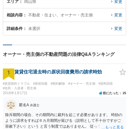
エリア
岡山県
変更
相談内容
不動産・住まい、オーナー・売主側
変更
詳細条件
未選択
変更
オーナー・売主側の不動産問題の法律Q&Aランキング
1
賃貸住宅退去時の原状回復費用の請求時効
#賃貸契約トラブル
#原状回復
#契約解除
#オーナー・売主側
#賃料回収
#住民・入居者・買主側
2018年1月17日
役にたった
25
匿名A
弁護士
除斥期間の場合、その期間内に裁判を起こす必要があります。 時効の
ように請求をすれば６カ月期間が延びる（説明として不十分ですがご
容赦下さい）という と言う制度ではありません。 従って、理論上は１