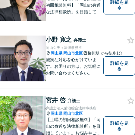
詳細を見
初回相談無料】「岡山の身近
る
な法律相談所」を目指してい
ます。お悩みやご不安を抱え
た方のお力になれるよう全力
でサポートしていきます。ど
んなささいなことでも構いま
小野 寛之
弁護士
せん。お気軽にご相談くださ
岡山シティ法律事務所
い。【土曜日も受付可能】
岡山県
岡山市北区
柳川駅
から徒歩1分
|
【専用駐車場あり】
誠実な対応を心がけていま
詳細を見
す。お困りの方は、お気軽に
る
お問い合わせください。
宮井 啓
弁護士
弁護士法人菊池綜合法律事務所
岡山県
岡山市北区
|
【土曜の初回相談無料】「岡
詳細を見
山の身近な法律相談所」を目
る
指しています。お悩みやご不