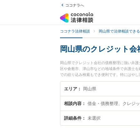
ココナラへ
ココナラ法律相談
岡山県で法律相談できる
岡山県のクレジット会
岡山県でクレジット会社の債務整理に強い弁護
区や倉敷市、津山市などの地域条件で弁護士を
での絞り込み検索もでき便利です。特にはやし
士費用、強みなどが注目されています。『岡山
ラブル解決の実績豊富な近くの弁護士を検索し
エリア
岡山県
んにおすすめです。
相談内容
借金・債務整理、クレジッ
詳細条件
未選択