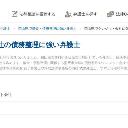
法律相談を投稿する
弁護士を探す
法律Q
弁護士
岡山県で借金・債務整理に強い弁護士
岡山県でクレジット会社に
社の債務整理に強い弁護士
士が47名見つかりました。初回面談無料や休日面談に対応している弁護士、解決事
絞り込めます。借金・債務整理に関係する消費者金融の債務整理やクレジット会社
法律事務所の林 寛子弁護士や河端法律事務所の河端 武史弁護士、すずかけ法律事務
県で土日や夜間に発生したクレジット会社の債務整理のトラブルを今すぐに弁護士
たい』『初回相談無料でクレジット会社の債務整理を法律相談できる岡山県内の弁
ト会社