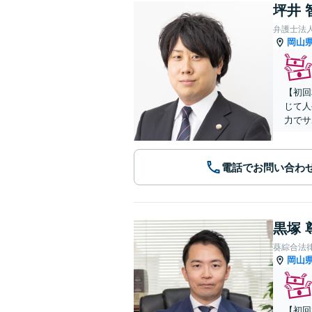
坪井 
弁護士法
岡山
【初回
じて人
力でサ
電話でお問い合わ
黒塚 
葵綜合法
岡山
【初回