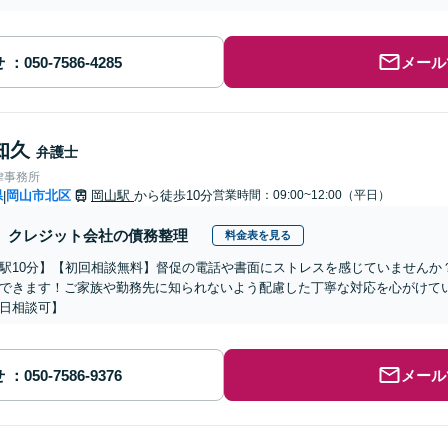
せ
メール
知久
弁護士
律事務所
県
岡山市北区
岡山駅
から徒歩10分
営業時間：09:00~12:00（平日）
|
クレジット会社の債務整理
料金表を見る
駅10分】【初回相談無料】督促の電話や書面にストレスを感じていませんか
できます！ご家族や勤務先に知られないよう配慮した丁寧な対応を心がけて
日相談可】
せ
メール