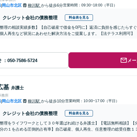
県
岡山市北区
柳川駅
から徒歩6分
営業時間：09:30~18:00（平日）
|
クレジット会社の債務整理
料金表を見る
整理の相談実績多数】【自己破産で借金を0円に】返済に負担を感じたらす
個人再生など状況にあわせた解決方法をご提案します。【法テラス利用可】
せ
メー
広基
弁護士
事務所
県
岡山市北区
柳川駅
から徒歩10分
営業時間：10:00~17:00（平日）
|
クレジット会社の債務整理
料金表を見る
整理をライフワークとして３０年選ばれ続ける弁護士】【電話無料相談】【
分の１を占める圧倒的占有率】自己破産、個人再生、任意整理の総受任数１