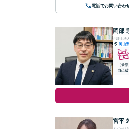
電話でお問い合わ
岡部 
弁護士法人
岡山
【倉敷
自己破
宮平 
すずかけ