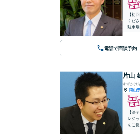
【初回
くださ
駐車場
電話で面談予約
片山 
すずかけ
岡山
【法テ
レジッ
をご提