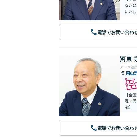
なたに
いたし
電話でお問い合わ
河東 
アース法
岡山
【全国
理・民
能】
電話でお問い合わ