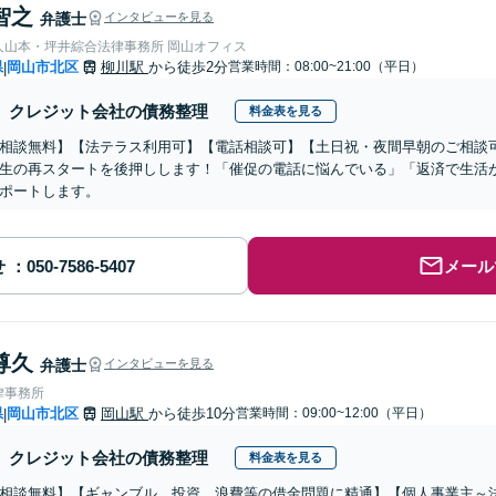
智之
弁護士
インタビューを見る
人山本・坪井綜合法律事務所 岡山オフィス
県
岡山市北区
柳川駅
から徒歩2分
営業時間：08:00~21:00（平日）
|
クレジット会社の債務整理
料金表を見る
相談無料】【法テラス利用可】【電話相談可】【土日祝・夜間早朝のご相談
生の再スタートを後押しします！「催促の電話に悩んでいる」「返済で生活
ポートします。
せ
メール
尊久
弁護士
インタビューを見る
律事務所
県
岡山市北区
岡山駅
から徒歩10分
営業時間：09:00~12:00（平日）
|
クレジット会社の債務整理
料金表を見る
相談無料】【ギャンブル、投資、浪費等の借金問題に精通】【個人事業主～