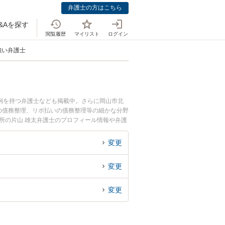
弁護士の方はこちら
&Aを探す
閲覧履歴
マイリスト
ログイン
強い弁護士
例を持つ弁護士なども掲載中。さらに岡山市北
の債務整理、リボ払いの債務整理等の細かな分野
所の片山 雄太弁護士のプロフィール情報や弁護
に相談したい』『クレジット会社の債務整理のト
護士に相談予約したい』などでお困りの相談者さ
変更
変更
変更