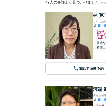
47
人の弁護士が見つかりました
(検索
林 寛
はやし法
岡山
最適な
整理に
電話で面談予約
河端 
河端法律
岡山