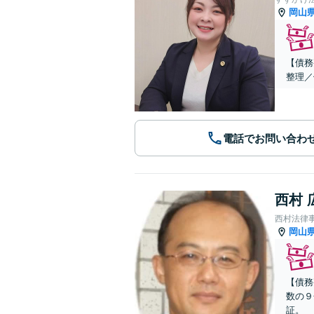
岡山
【債務
整理／
電話でお問い合わ
西村 
西村法律
岡山
【債務
数の９
証。