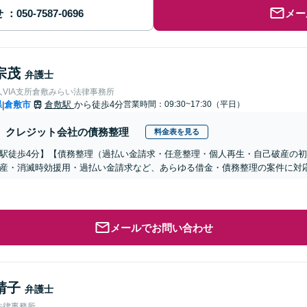
せ
メー
宗茂
弁護士
VIA支所倉敷みらい法律事務所
県
倉敷市
倉敷駅
から徒歩4分
営業時間：09:30~17:30（平日）
|
クレジット会社の債務整理
料金表を見る
駅徒歩4分】【債務整理（過払い金請求・任意整理・個人再生・自己破産の
産・消滅時効援用・過払い金請求など、あらゆる借金・債務整理の案件に対
メールでお問い合わせ
靖子
弁護士
法律事務所