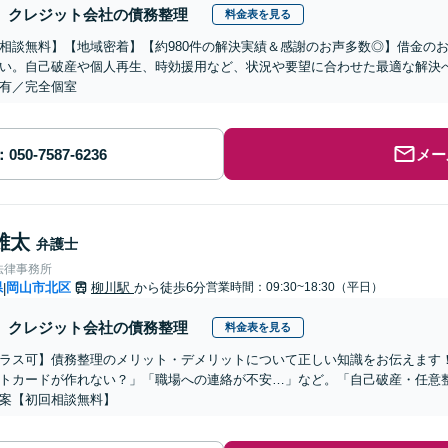
クレジット会社の債務整理
料金表を見る
相談無料】【地域密着】【約980件の解決実績＆感謝のお声多数◎】借金の
い。自己破産や個人再生、時効援用など、状況や要望に合わせた最適な解決
有／完全個室
メー
雄太
弁護士
法律事務所
県
岡山市北区
柳川駅
から徒歩6分
営業時間：09:30~18:30（平日）
|
クレジット会社の債務整理
料金表を見る
ラス可】債務整理のメリット・デメリットについて正しい知識をお伝えます
トカードが作れない？」「職場への連絡が不安…」など。「自己破産・任意
案【初回相談無料】