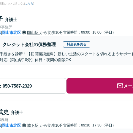
結果について詳しくは
こちら
)
子
弁護士
律事務所
県
岡山市北区
岡山駅
から徒歩10分
営業時間：09:00~18:00（平日）
|
クレジット会社の債務整理
料金表を見る
手続きを診断！【初回面談無料】新しい生活のスタートを切れるようサポー
対応【岡山駅10分】休日・夜間の面談OK
メー
武史
弁護士
事務所
県
岡山市北区
城下駅
から徒歩10分
営業時間：09:30~17:30（平日）
|