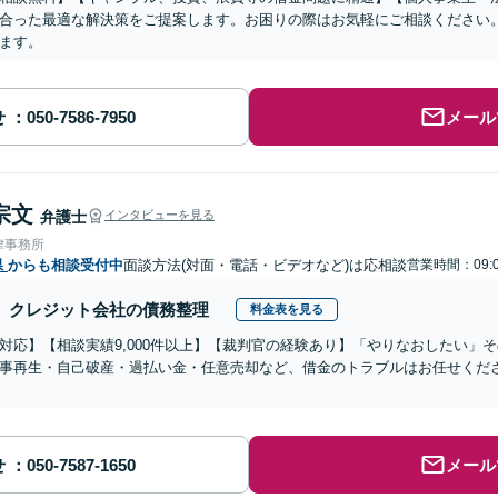
合った最適な解決策をご提案します。お困りの際はお気軽にご相談ください
ます。
せ
メール
宗文
弁護士
インタビューを見る
律事務所
県
からも相談受付中
面談方法(対面・電話・ビデオなど)は応相談
営業時間：09:0
クレジット会社の債務整理
料金表を見る
対応】【相談実績9,000件以上】【裁判官の経験あり】「やりなおしたい」
事再生・自己破産・過払い金・任意売却など、借金のトラブルはお任せくだ
せ
メール