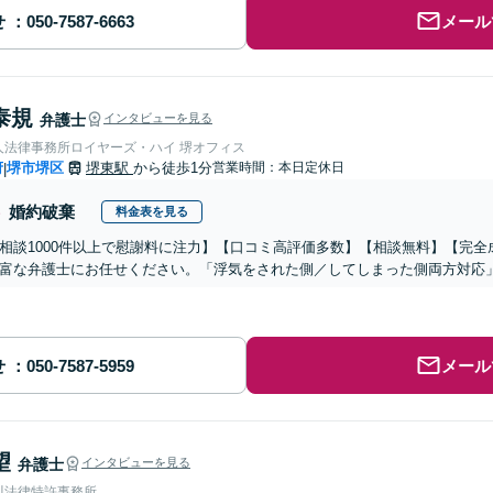
せ
メール
泰規
弁護士
インタビューを見る
人法律事務所ロイヤーズ・ハイ 堺オフィス
府
堺市堺区
堺東駅
から徒歩1分
営業時間：本日定休日
|
婚約破棄
料金表を見る
相談1000件以上で慰謝料に注力】【口コミ高評価多数】【相談無料】【完
富な弁護士にお任せください。「浮気をされた側／してしまった側両方対応
せ
メール
望
弁護士
インタビューを見る
川法律特許事務所