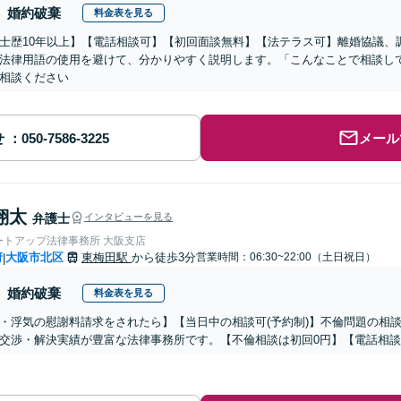
婚約破棄
料金表を見る
士歴10年以上】【電話相談可】【初回面談無料】【法テラス可】離婚協議、
法律用語の使用を避けて、分かりやすく説明します。「こんなことで相談し
相談ください
せ
メール
翔太
弁護士
インタビューを見る
ートアップ法律事務所 大阪支店
府
大阪市北区
東梅田駅
から徒歩3分
営業時間：06:30~22:00（土日祝日）
|
婚約破棄
料金表を見る
・浮気の慰謝料請求をされたら】【当日中の相談可(予約制)】不倫問題の相談
交渉・解決実績が豊富な法律事務所です。【不倫相談は初回0円】【電話相談