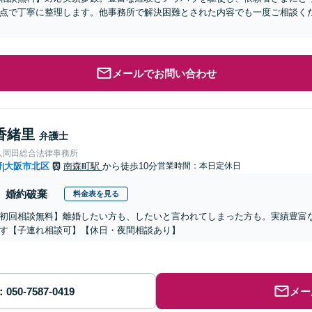
点で丁寧に整理します。他事務所で解決困難とされた内容でも一度ご相談く
メールでお問い合わせ
香緒里
弁護士
人岡田総合法律事務所
府
大阪市北区
南森町駅
から徒歩10分
営業時間：本日定休日
|
婚約破棄
料金表を見る
初回相談無料】離婚したい方も、したいと言われてしまった方も。実績豊富
す【子連れ相談可】【休日・夜間相談あり】
メー