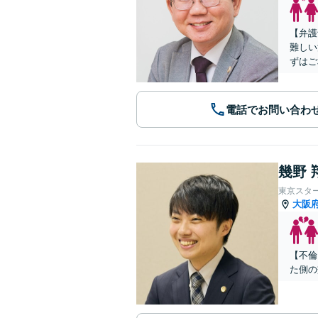
【弁護
難しい
ずはご
電話でお問い合わ
幾野 
東京スタ
大阪
【不倫
た側の