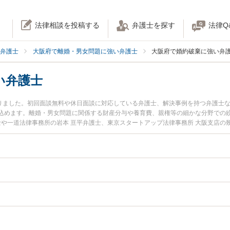
法律相談を投稿する
弁護士を探す
法律Q
弁護士
大阪府で離婚・男女問題に強い弁護士
大阪府で婚約破棄に強い弁
い弁護士
かりました。初回面談無料や休日面談に対応している弁護士、解決事例を持つ弁護士
込めます。離婚・男女問題に関係する財産分与や養育費、親権等の細かな分野での
士や一道法律事務所の岩本 亘平弁護士、東京スタートアップ法律事務所 大阪支店の
土日や夜間に発生した婚約破棄のトラブルを今すぐに弁護士に相談したい』『婚約
相談できる大阪府内の弁護士に相談予約したい』などでお困りの相談者さんにおす