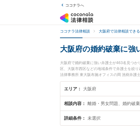
ココナラへ
ココナラ法律相談
大阪府で法律相談できる
大阪府の婚約破棄に強
大阪府で婚約破棄に強い弁護士が463名見つ
区、大阪市西区などの地域条件で弁護士を絞り
法律事務所 東大阪布施オフィスの岡 洸樹弁護
用、強みなどが注目されています。『大阪府で
検索したい』『初回相談無料で婚約破棄を法律
エリア
大阪府
相談内容
離婚・男女問題、婚約破棄
詳細条件
未選択