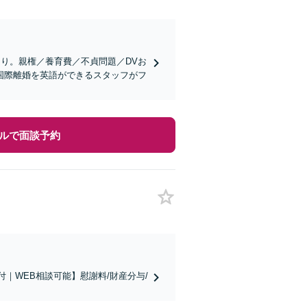
あり。親権／養育費／不貞問題／DVお
国際離婚を英語ができるスタッフがフ
ルで面談予約
付｜WEB相談可能】慰謝料/財産分与/