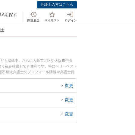
弁護士の方はこちら
&Aを探す
閲覧履歴
マイリスト
ログイン
護士
なども掲載中。さらに大阪市北区や大阪市中央
絞り込み検索もでき便利です。特にベリーベスト
幾野 翔太弁護士のプロフィール情報や弁護士費
破棄のトラブル解決の実績豊富な近くの弁護士を
すめです。
変更
変更
変更