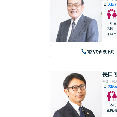
大阪
【初回
気軽に
ォロー
電話で面談予約
長田 
弁護士法人A
大阪
【本町
親権/