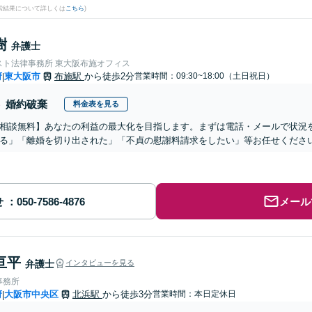
検索結果について詳しくは
こちら
)
樹
弁護士
スト法律事務所 東大阪布施オフィス
府
東大阪市
布施駅
から徒歩2分
営業時間：09:30~18:00（土日祝日）
|
婚約破棄
料金表を見る
相談無料】あなたの利益の最大化を目指します。まずは電話・メールで状況
る」「離婚を切り出された」「不貞の慰謝料請求をしたい」等お任せくださ
せ
メール
亘平
弁護士
インタビューを見る
事務所
府
大阪市中央区
北浜駅
から徒歩3分
営業時間：本日定休日
|