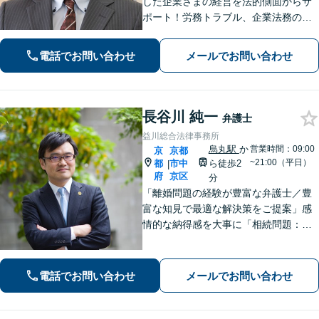
した企業さまの経営を法的側面からサ
ポート！労務トラブル、企業法務のご
相談はお任せください。あらゆる労務
問題への対応を中心に、その他中小企
電話でお問い合わせ
メールでお問い合わせ
業法務について豊富な経験がありま
す。【Web相談可】
長谷川 純一
弁護士
益川総合法律事務所
烏丸駅
か
営業時間：09:00
京
京都
~21:00（平日）
都
市中
ら徒歩2
|
府
京区
分
「離婚問題の経験が豊富な弁護士／豊
富な知見で最適な解決策をご提案」感
情的な納得感を大事に「相続問題：親
族間で揉めたくない」という不安に寄
り添う。相続人同士の関係にも配慮
し、きめ細やかに対応【夜間面談あ
電話でお問い合わせ
メールでお問い合わせ
り】