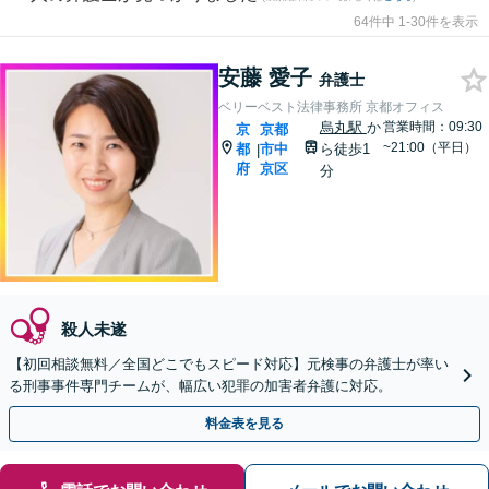
64件中 1-30件を表示
安藤 愛子
弁護士
ベリーベスト法律事務所 京都オフィス
烏丸駅
か
営業時間：09:30
京
京都
~21:00（平日）
都
市中
ら徒歩1
|
府
京区
分
殺人未遂
【初回相談無料／全国どこでもスピード対応】元検事の弁護士が率い
る刑事事件専門チームが、幅広い犯罪の加害者弁護に対応。
料金表を見る