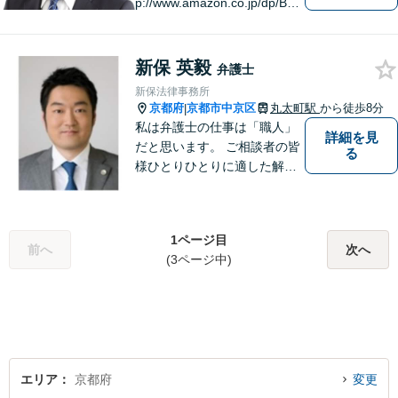
p://www.amazon.co.jp/dp/B0F
JCDXDNV
新保 英毅
弁護士
新保法律事務所
京都府
京都市中京区
丸太町駅
から徒歩8分
|
私は弁護士の仕事は「職人」
詳細を見
だと思います。 ご相談者の皆
る
様ひとりひとりに適した解決
策を模索し、オーダーメード
のリーガルサービスをご提供
いたします。
1ページ目
前へ
次へ
(3ページ中)
エリア
京都府
変更