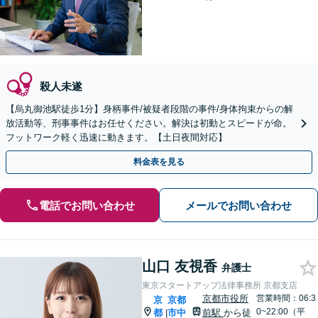
殺人未遂
【烏丸御池駅徒歩1分】身柄事件/被疑者段階の事件/身体拘束からの解
放活動等、刑事事件はお任せください。解決は初動とスピードが命。
フットワーク軽く迅速に動きます。【土日夜間対応】
料金表を見る
電話でお問い合わせ
メールでお問い合わせ
山口 友視香
弁護士
東京スタートアップ法律事務所 京都支店
京都市役所
営業時間：06:3
京
京都
0~22:00（平
都
市中
前駅
から徒
|