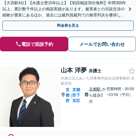
【大宮駅4分】【弁護士歴15年以上】【初回相談30分無料】年間300件
以上、累計数千件以上の相談実績があります。被害者との示談交渉の
経験が豊富にあるほか、過去には裁判員裁判での無罪判決を獲得した
実績もあります。ぜひお任せください。
料金表を見る
電話で面談予約
メールでお問い合わせ
山本 洋夢
弁護士
弁護士法人あいち刑事事件総合法律事務所 京
都支部
京都駅
か
営業時間：00:00
京
京都
~23:59（平日）
都
市下
ら徒歩2
|
府
京区
分