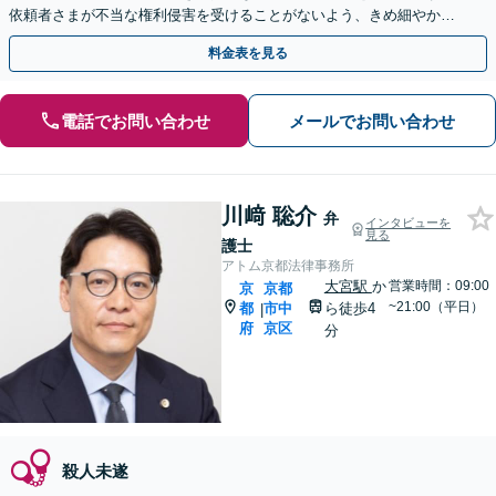
依頼者さまが不当な権利侵害を受けることがないよう、きめ細やかに
サポート！在宅事件でも、できるだけ早いご相談を
料金表を見る
電話でお問い合わせ
メールでお問い合わせ
川﨑 聡介
弁
インタビューを
見る
護士
アトム京都法律事務所
大宮駅
か
営業時間：09:00
京
京都
~21:00（平日）
都
市中
ら徒歩4
|
府
京区
分
殺人未遂