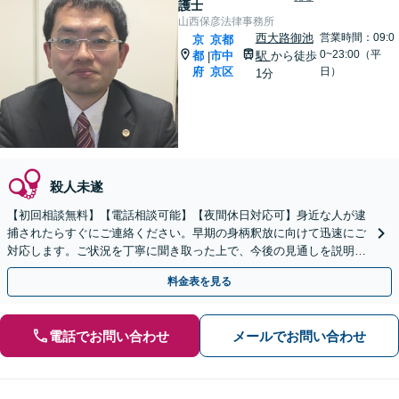
護士
山西保彦法律事務所
西大路御池
営業時間：09:0
京
京都
0~23:00（平
都
市中
駅
から徒歩
|
府
京区
日）
1分
殺人未遂
【初回相談無料】【電話相談可能】【夜間休日対応可】身近な人が逮
捕されたらすぐにご連絡ください。早期の身柄釈放に向けて迅速にご
対応します。ご状況を丁寧に聞き取った上で、今後の見通しを説明し
ます。示談交渉などお任せください。
料金表を見る
電話でお問い合わせ
メールでお問い合わせ