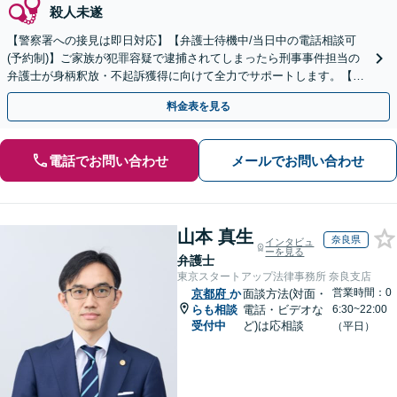
殺人未遂
【警察署への接見は即日対応】【弁護士待機中/当日中の電話相談可
(予約制)】ご家族が犯罪容疑で逮捕されてしまったら刑事事件担当の
弁護士が身柄釈放・不起訴獲得に向けて全力でサポートします。【毎
月100名以上の相談実績】【全国対応】
料金表を見る
電話でお問い合わせ
メールでお問い合わせ
山本 真生
奈良県
インタビュ
ーを見る
弁護士
東京スタートアップ法律事務所 奈良支店
営業時間：0
京都府
か
面談方法(対面・
らも相談
電話・ビデオな
6:30~22:00
受付中
ど)は応相談
（平日）