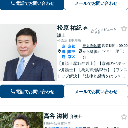
上げ／英仏日契約法務／ハーグ条約案
電話でお問い合わせ
メールでお問い合わせ
件などお任せ【WEB対応｜休日・夜間
相談可】
松原 祐紀
弁
インタビューを
見る
護士
松原法律事務所
烏丸御池駅
営業時間：09:00
京
京都
~20:00（平日）
都
市中
から徒歩5
|
府
京区
分
【弁護士歴15年以上】【京都のベテラ
ン弁護士】【烏丸御池駅3分】【ワンス
トップ解決】「法律と感情をはっきり
分けたスタイル」で問題解決へ。離婚
問題、新型コロナが原因の借金、不動
電話でお問い合わせ
メールでお問い合わせ
産問題なども幅広く対応【女性弁護士
も在籍】【初回相談30分無料】
高谷 滋樹
弁護士
都総合法律事務所