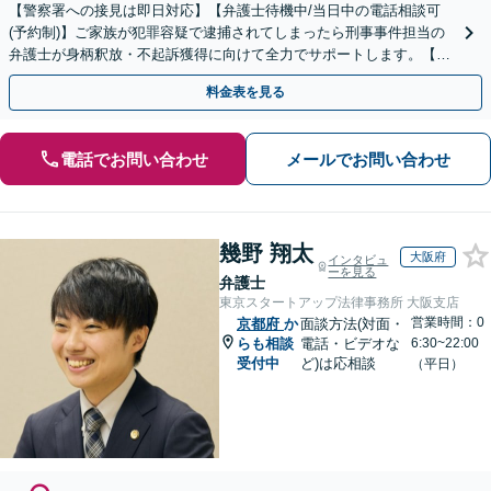
【警察署への接見は即日対応】【弁護士待機中/当日中の電話相談可
(予約制)】ご家族が犯罪容疑で逮捕されてしまったら刑事事件担当の
弁護士が身柄釈放・不起訴獲得に向けて全力でサポートします。【毎
月100名以上の相談実績】【全国対応】
料金表を見る
電話でお問い合わせ
メールでお問い合わせ
幾野 翔太
大阪府
インタビュ
ーを見る
弁護士
東京スタートアップ法律事務所 大阪支店
営業時間：0
京都府
か
面談方法(対面・
らも相談
電話・ビデオな
6:30~22:00
受付中
ど)は応相談
（平日）