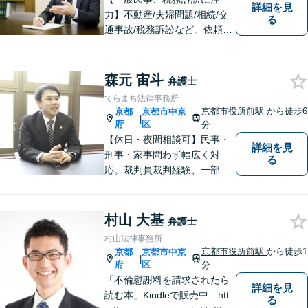
詳細を見
力】不動産/夫婦問題/相続/交
る
通事故/税務訴訟など。依頼者
の話に耳を傾け、それぞれの
悩みに応じた最良の選択肢を
提案できるよう尽力していま
森元 宙斗
弁護士
す。【「京都市役所前駅」3番
てらまち法律事務所
出口6分】【駐車場あり】
京都市役所前駅
から徒歩6
京都
京都市中京
|
府
区
分
【休日・夜間相談可】民事・
詳細を見
刑事・家事問わず幅広く対
る
応。裁判員裁判経験、一部無
罪獲得経験有。
村山 大基
弁護士
村山法律事務所
京都市役所前駅
から徒歩1
京都
京都市中京
|
府
区
分
「不倫慰謝料を請求されたら
詳細を見
読む本」Kindleで販売中 htt
る