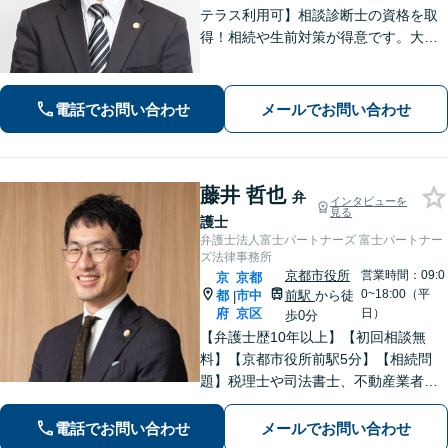
テラス利用可】相談診断士の資格を取
得！相続や生前対策が得意です。大阪
府出身で関西エリアで温かみのあるサ
ポートを心がける｜弁護士同士の意見
交換で最良なリーガルサービスを【夜
電話でお問い合わせ
メールでお問い合わせ
間・休日面談可】【完全個室】【丸太
町駅6分】
藤井 哲也
弁
インタビューを
見る
護士
弁護士法人富士パートナーズ 富士パートナー
ズ法律事務所
京都市役所
営業時間：09:0
京
京都
0~18:00（平
都
市中
前駅
から徒
|
府
京区
日）
歩0分
【弁護士歴10年以上】【初回相談無
料】【京都市役所前駅5分】【相続問
題】税理士や司法書士、不動産業者な
どとスムーズに連携し、解決へと導き
ます。遺産分割協議・調停・審判など
電話でお問い合わせ
メールでお問い合わせ
【債権回収】催促の電話から民事調