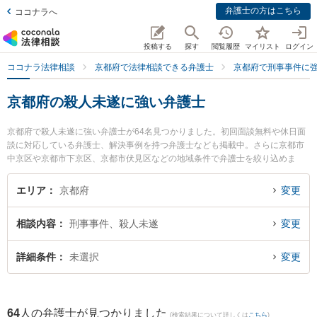
弁護士の方はこちら
ココナラへ
投稿する
探す
閲覧履歴
マイリスト
ログイン
ココナラ法律相談
京都府で法律相談できる弁護士
京都府で刑事事件に
京都府の殺人未遂に強い弁護士
京都府で殺人未遂に強い弁護士が64名見つかりました。初回面談無料や休日面
談に対応している弁護士、解決事例を持つ弁護士なども掲載中。さらに京都市
中京区や京都市下京区、京都市伏見区などの地域条件で弁護士を絞り込めま
す。刑事事件に関係する加害者側や少年犯罪、再犯・前科あり等の細かな分野
での絞り込み検索もでき便利です。特にベリーベスト法律事務所 京都オフィス
エリア
京都府
変更
の安藤 愛子弁護士や弁護士法人富士パートナーズ 富士パートナーズ法律事務所
の宮田 聖也弁護士、七緒法律事務所の中村 直美弁護士のプロフィール情報や弁
相談内容
刑事事件、殺人未遂
変更
護士費用、強みなどが注目されています。『京都府で土日や夜間に発生した殺
人未遂のトラブルを今すぐに弁護士に相談したい』『殺人未遂のトラブル解決
の実績豊富な近くの弁護士を検索したい』『初回相談無料で殺人未遂を法律相
詳細条件
未選択
変更
談できる京都府内の弁護士に相談予約したい』などでお困りの相談者さんにお
すすめです。
64
人の弁護士が見つかりました
(検索結果について詳しくは
こちら
)