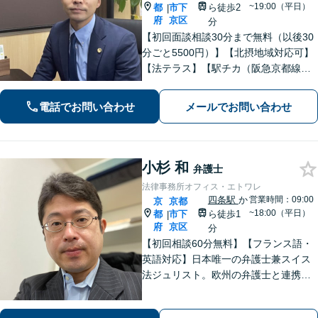
~19:00（平日）
都
市下
ら徒歩2
|
府
京区
分
【初回面談相談30分まで無料（以後30
分ごと5500円）】【北摂地域対応可】
【法テラス】【駅チカ（阪急京都線烏
丸駅・京都市営地下鉄四条駅５番出口
徒歩４分、地下鉄五条駅１番出口徒歩
電話でお問い合わせ
メールでお問い合わせ
２分】丁寧にわかりやすく説明。オン
ラインなら全国対応可【夜間・休日面
談】
小杉 和
弁護士
法律事務所オフィス・エトワレ
四条駅
か
営業時間：09:00
京
京都
~18:00（平日）
都
市下
ら徒歩1
|
府
京区
分
【初回相談60分無料】【フランス語・
英語対応】日本唯一の弁護士兼スイス
法ジュリスト。欧州の弁護士と連携し
クロスボーダーで支援。最後まで粘り
強く寄り添います！在欧州資産の引き