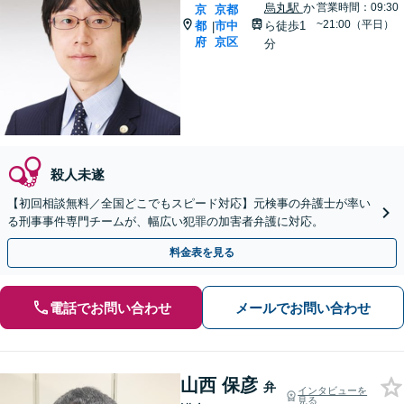
烏丸駅
か
営業時間：09:30
京
京都
~21:00（平日）
都
市中
ら徒歩1
|
府
京区
分
殺人未遂
【初回相談無料／全国どこでもスピード対応】元検事の弁護士が率い
る刑事事件専門チームが、幅広い犯罪の加害者弁護に対応。
料金表を見る
電話でお問い合わせ
メールでお問い合わせ
山西 保彦
弁
インタビューを
見る