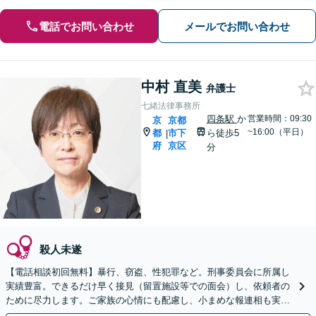
電話でお問い合わせ
メールでお問い合わせ
中村 直美
弁護士
七緒法律事務所
四条駅
か
営業時間：09:30
京
京都
~16:00（平日）
都
市下
ら徒歩5
|
府
京区
分
殺人未遂
【電話相談初回無料】暴行、窃盗、性犯罪など。刑事委員会に所属し
実績豊富。できるだけ早く接見（留置施設等での面会）し、依頼者の
ために尽力します。ご家族の心情にも配慮し、小まめな報連相も実
施。加害者の立ち直り支援も注力しています【四条烏丸5分】