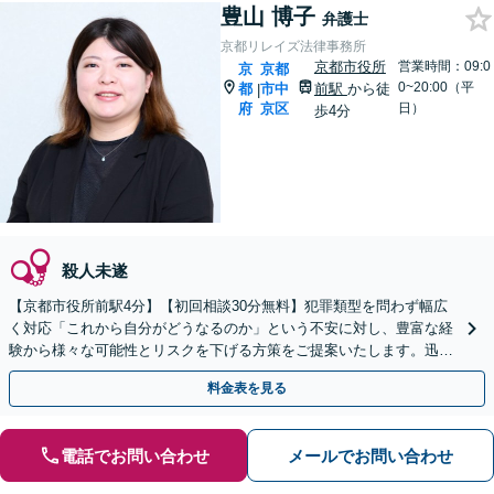
豊山 博子
弁護士
京都リレイズ法律事務所
京都市役所
営業時間：09:0
京
京都
0~20:00（平
都
市中
前駅
から徒
|
府
京区
日）
歩4分
殺人未遂
【京都市役所前駅4分】【初回相談30分無料】犯罪類型を問わず幅広
く対応「これから自分がどうなるのか」という不安に対し、豊富な経
験から様々な可能性とリスクを下げる方策をご提案いたします。迅速
なレスポンス体制で臨機応変に対応【休日・夜間相談可】
料金表を見る
電話でお問い合わせ
メールでお問い合わせ