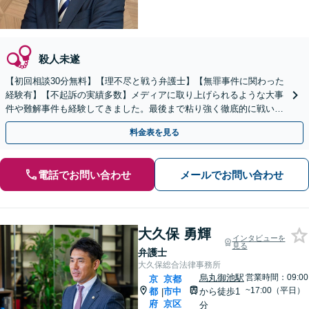
殺人未遂
【初回相談30分無料】【理不尽と戦う弁護士】【無罪事件に関わった
経験有】【不起訴の実績多数】メディアに取り上げられるような大事
件や難解事件も経験してきました。最後まで粘り強く徹底的に戦いま
すので、ご相談ください【電話・メール・WEB相談可】
料金表を見る
電話でお問い合わせ
メールでお問い合わせ
大久保 勇輝
インタビューを
見る
弁護士
大久保総合法律事務所
烏丸御池駅
営業時間：09:00
京
京都
~17:00（平日）
都
市中
から徒歩1
|
府
京区
分