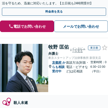
活を守るため、迅速に対応いたします。【土日祝も24時間受付】
料金表を見る
電話でお問い合わせ
メールでお問い合わせ
牧野 匡佑
東京都
インタビュ
ーを見る
弁護士
東京スタートアップ法律事務所 新宿支店
営業時間：0
京都府
か
面談方法(対面・
らも相談
電話・ビデオな
6:30~22:00
受付中
ど)は応相談
（平日）
殺人未遂