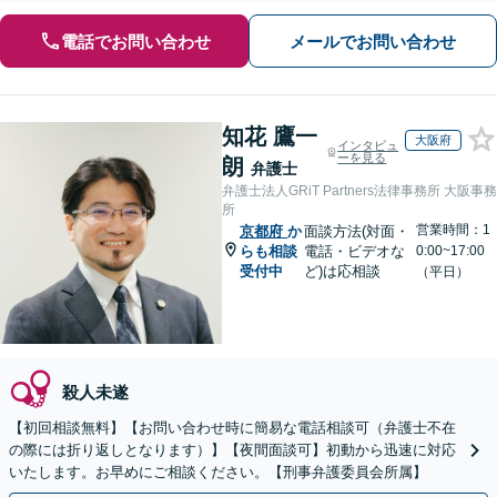
電話でお問い合わせ
メールでお問い合わせ
知花 鷹一
大阪府
インタビュ
ーを見る
朗
弁護士
弁護士法人GRiT Partners法律事務所 大阪事務
所
営業時間：1
京都府
か
面談方法(対面・
らも相談
電話・ビデオな
0:00~17:00
受付中
ど)は応相談
（平日）
殺人未遂
【初回相談無料】【お問い合わせ時に簡易な電話相談可（弁護士不在
の際には折り返しとなります）】【夜間面談可】初動から迅速に対応
いたします。お早めにご相談ください。【刑事弁護委員会所属】