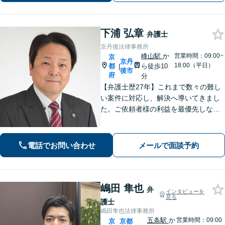
停、訴訟、強制執行までお任せくださ
い。
下浦 弘章
弁護士
京丹後法律事務所
峰山駅
か
営業時間：09:00~
京
京丹
18:00（平日）
都
ら徒歩10
|
後市
府
分
【弁護士歴27年】これまで数々の難し
い案件に対応し、解決へ導いてきまし
た。ご依頼者様の利益を最優先しなが
ら、できるだけ早期に解決できるよ
う、柔軟かつ粘り強い姿勢で問題解決
に取り組みます。【峰山駅から徒歩圏
電話でお問い合わせ
メールで面談予約
内】【兵庫県北部エリアも対応】
嶋田 隼也
弁
インタビューを
見る
護士
嶋田隼也法律事務所
五条駅
か
営業時間：09:00
京
京都