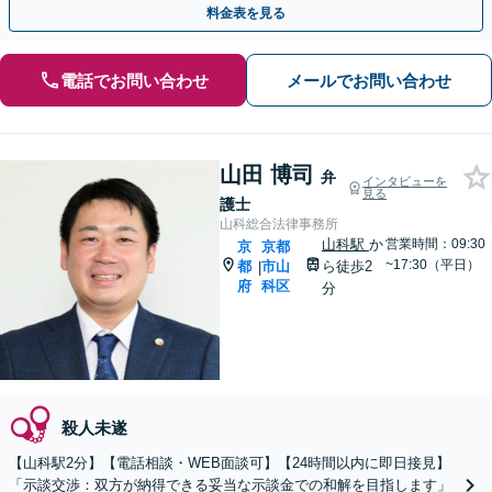
料金表を見る
電話でお問い合わせ
メールでお問い合わせ
山田 博司
弁
インタビューを
見る
護士
山科総合法律事務所
山科駅
か
営業時間：09:30
京
京都
~17:30（平日）
都
市山
ら徒歩2
|
府
科区
分
殺人未遂
【山科駅2分】【電話相談・WEB面談可】【24時間以内に即日接見】
「示談交渉：双方が納得できる妥当な示談金での和解を目指します」