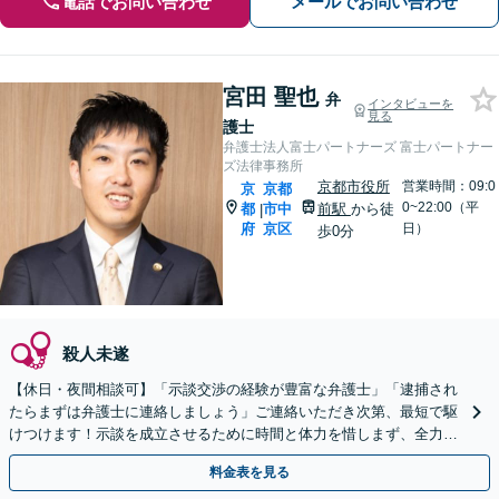
電話でお問い合わせ
メールでお問い合わせ
宮田 聖也
弁
インタビューを
見る
護士
弁護士法人富士パートナーズ 富士パートナー
ズ法律事務所
京都市役所
営業時間：09:0
京
京都
0~22:00（平
都
市中
前駅
から徒
|
府
京区
日）
歩0分
殺人未遂
【休日・夜間相談可】「示談交渉の経験が豊富な弁護士」「逮捕され
たらまずは弁護士に連絡しましょう」ご連絡いただき次第、最短で駆
けつけます！示談を成立させるために時間と体力を惜しまず、全力対
応「罪を犯した方の社会復帰を応援します／更生サポート」
料金表を見る