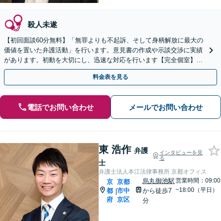
殺人未遂
【初回面談60分無料】「無罪よりも不起訴、そして身柄解放に最大の
価値を置いた弁護活動」を行います。意見書の作成や示談交渉に実績
があります。初動を大切にし、迅速な対応を行います【完全個室】
【子連れ相談可】【丸太町駅5分】
料金表を見る
電話でお問い合わせ
メールでお問い合わせ
東 浩作
弁護
インタビューを見
る
士
弁護士法人本江法律事務所 京都オフィス
烏丸御池駅
営業時間：09:00
京
京都
~18:00（平日）
都
市中
から徒歩7
|
府
京区
分