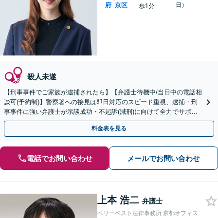
府
京区
日）
歩1分
殺人未遂
【刑事事件でご家族が逮捕されたら】【弁護士待機中/当日中の電話相
談可(予約制)】警察署への接見は即日対応のスピード重視、逮捕・刑
事事件に強い弁護士が示談成功・不起訴(減刑)に向けて全力でサポー
トします。【加害者側の相談専門】
料金表を見る
電話でお問い合わせ
メールでお問い合わせ
上本 浩二
弁護士
ベリーベスト法律事務所 京都オフィス