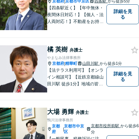
京都府
京都市中京区
四条駅
から徒歩5分
|
【四条駅近く】【年中無休・
詳細を見
夜間休日対応！】【個人・法
る
人両対応！】不動産をお持ち
の方も、宅建資格者の弊所に
御相談ください！【LINE・Zo
om・オンライン相談に対応】
橘 英樹
【24時間予約受付】【出張相
弁護士
談可能】【弁護士保険（特
やまなみ法律事務所
約）全社対応いたします】
京都府
精華町
山田川駅
から徒歩1分
|
【法テラス利用可】【オンラ
詳細を見
イン相談可】【近鉄京都線山
る
田川駅 徒歩1分】地域の皆様
にとって最初に、何でも相談
できる場所でありたいと心が
けています
大場 勇輝
弁護士
鴨川法律事務所
京都市役所前駅
から徒歩6
京都
京都市中京
|
府
区
分
【一般民事、税務訴訟に注