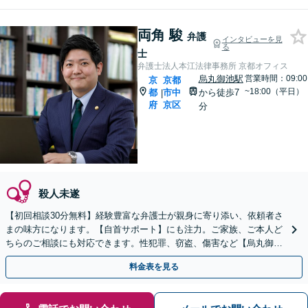
両角 駿
弁護
インタビューを見
る
士
弁護士法人本江法律事務所 京都オフィス
烏丸御池駅
営業時間：09:00
京
京都
~18:00（平日）
都
市中
から徒歩7
|
府
京区
分
殺人未遂
【初回相談30分無料】経験豊富な弁護士が親身に寄り添い、依頼者さ
まの味方になります。【自首サポート】にも注力。ご家族、ご本人ど
ちらのご相談にも対応できます。性犯罪、窃盗、傷害など【烏丸御池
駅7分】
料金表を見る