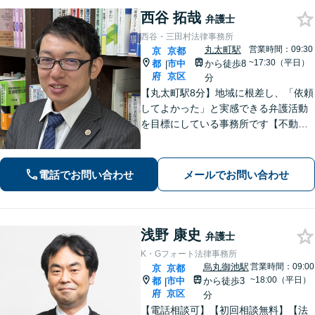
西谷 拓哉
弁護士
西谷・三田村法律事務所
丸太町駅
営業時間：09:30
京
京都
~17:30（平日）
都
市中
から徒歩8
|
府
京区
分
【丸太町駅8分】地域に根差し、「依頼
してよかった」と実感できる弁護活動
を目標にしている事務所です【不動
産・住まい】宅地建物取引士の試験に
合格、不動産分野の取扱実績あり【相
続・遺言】相談者さまに寄り添い、円
電話でお問い合わせ
メールでお問い合わせ
滑な相続を目指します
浅野 康史
弁護士
K・Gフォート法律事務所
烏丸御池駅
営業時間：09:00
京
京都
~18:00（平日）
都
市中
から徒歩3
|
府
京区
分
【電話相談可】【初回相談無料】【法