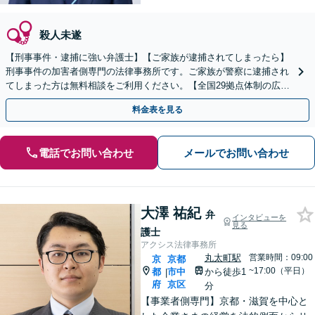
殺人未遂
【刑事事件・逮捕に強い弁護士】【ご家族が逮捕されてしまったら】
刑事事件の加害者側専門の法律事務所です。ご家族が警察に逮捕され
てしまった方は無料相談をご利用ください。【全国29拠点体制の広域
対応】【弁護士待機中/当日中の電話相談可(予約制)】
料金表を見る
電話でお問い合わせ
メールでお問い合わせ
大澤 祐紀
弁
インタビューを
見る
護士
アクシス法律事務所
丸太町駅
営業時間：09:00
京
京都
~17:00（平日）
都
市中
から徒歩1
|
府
京区
分
【事業者側専門】京都・滋賀を中心と