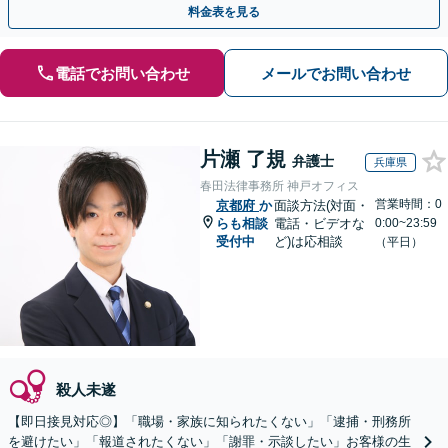
料金表を見る
電話でお問い合わせ
メールでお問い合わせ
片瀬 了規
弁護士
兵庫県
春田法律事務所 神戸オフィス
営業時間：0
京都府
か
面談方法(対面・
らも相談
電話・ビデオな
0:00~23:59
受付中
ど)は応相談
（平日）
殺人未遂
【即日接見対応◎】「職場・家族に知られたくない」「逮捕・刑務所
を避けたい」「報道されたくない」「謝罪・示談したい」お客様の生