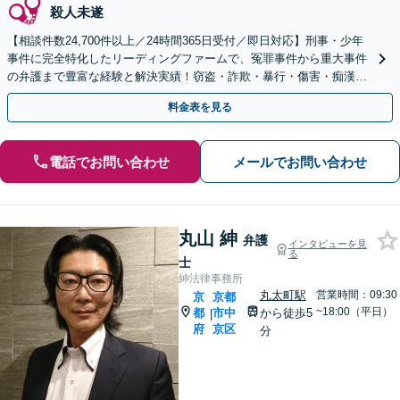
殺人未遂
【相談件数24,700件以上／24時間365日受付／即日対応】刑事・少年
事件に完全特化したリーディングファームで、冤罪事件から重大事件
の弁護まで豊富な経験と解決実績！窃盗・詐欺・暴行・傷害・痴漢・
盗撮・薬物犯罪など幅広い分野に対応可能です！
料金表を見る
電話でお問い合わせ
メールでお問い合わせ
丸山 紳
弁護
インタビューを見
る
士
紳法律事務所
丸太町駅
営業時間：09:30
京
京都
~18:00（平日）
都
市中
から徒歩5
|
府
京区
分