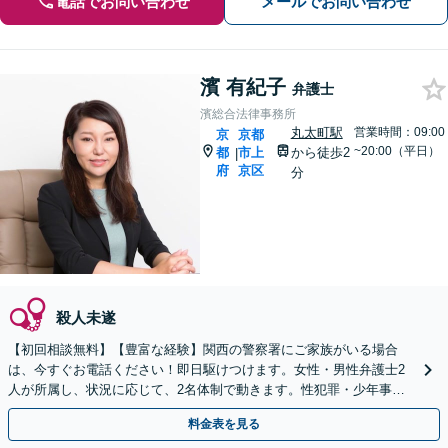
電話でお問い合わせ
メールでお問い合わせ
濱 有紀子
弁護士
濱総合法律事務所
丸太町駅
営業時間：09:00
京
京都
~20:00（平日）
都
市上
から徒歩2
|
府
京区
分
殺人未遂
【初回相談無料】【豊富な経験】関西の警察署にご家族がいる場合
は、今すぐお電話ください！即日駆けつけます。女性・男性弁護士2
人が所属し、状況に応じて、2名体制で動きます。性犯罪・少年事件
など【完全個室】【休日・夜間は要相談】【丸太町駅3分】
料金表を見る