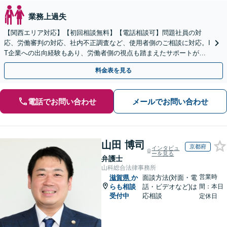
業務上過失
【関西エリア対応】【初回相談無料】【電話相談可】問題社員の対
応、労働審判の対応、社内不正調査など、使用者側のご相談に対応。I
T企業への出向経験もあり、労働者側の視点も踏まえたサポートが可
能です。お気軽にご相談ください。【夜間・土日相談可】
料金表を見る
電話でお問い合わせ
メールでお問い合わせ
山田 博司
京都府
インタビュ
ーを見る
弁護士
山科総合法律事務所
営業時
滋賀県
か
面談方法(対面・電
らも相談
話・ビデオなど)は
間：本日
受付中
応相談
定休日