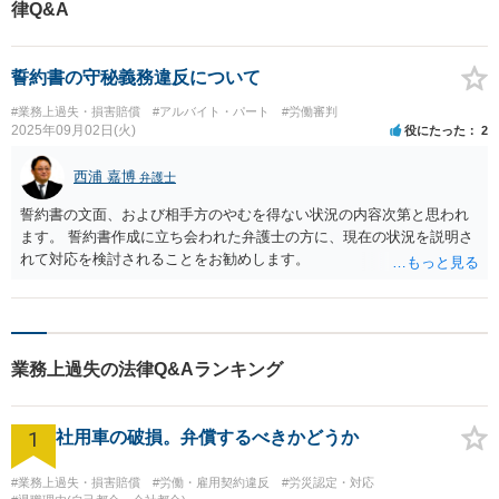
律Q&A
誓約書の守秘義務違反について
#業務上過失・損害賠償
#アルバイト・パート
#労働審判
2025年09月02日(火)
役にたった
2
西浦 嘉博
弁護士
誓約書の文面、および相手方のやむを得ない状況の内容次第と思われ
ます。 誓約書作成に立ち会われた弁護士の方に、現在の状況を説明さ
れて対応を検討されることをお勧めします。
業務上過失の法律Q&Aランキング
1
社用車の破損。弁償するべきかどうか
#業務上過失・損害賠償
#労働・雇用契約違反
#労災認定・対応