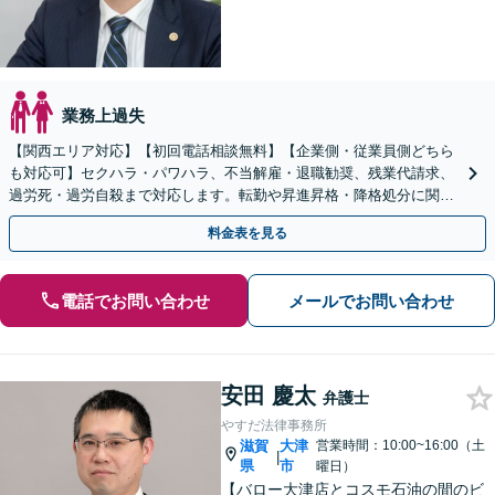
業務上過失
【関西エリア対応】【初回電話相談無料】【企業側・従業員側どちら
も対応可】セクハラ・パワハラ、不当解雇・退職勧奨、残業代請求、
過労死・過労自殺まで対応します。転勤や昇進昇格・降格処分に関す
る問題もご相談ください【完全個室】【大阪天満宮駅すぐ】
料金表を見る
電話でお問い合わせ
メールでお問い合わせ
安田 慶太
弁護士
やすだ法律事務所
滋賀
大津
営業時間：10:00~16:00（土
|
県
市
曜日）
【バロー大津店とコスモ石油の間のビ