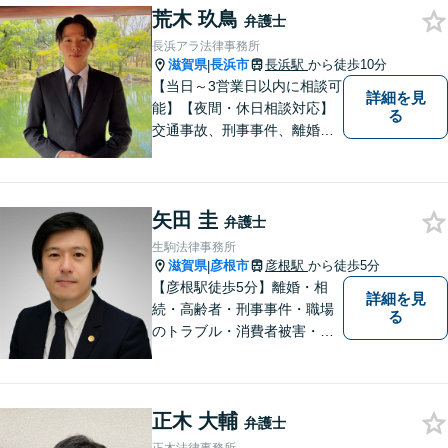
荒木 玖鳥
弁護士
長浜アラ法律事務所
滋賀県
長浜市
長浜駅
から徒歩10分
|
【当日～3営業日以内に相談可
詳細を見
能】【夜間・休日相談対応】
る
交通事故、刑事事件、離婚・
男女問題に注力しておりま
す。まずはお気軽にご相談く
ださい。
矢田 圭
弁護士
生駒法律事務所
滋賀県
彦根市
彦根駅
から徒歩5分
|
【彦根駅徒歩5分】離婚・相
詳細を見
続・高齢者・刑事事件・職場
る
のトラブル・消費者被害・法
人倒産などはお任せくださ
い。法人・個人問わず幅広い
案件を取り扱っています。
正木 大輔
弁護士