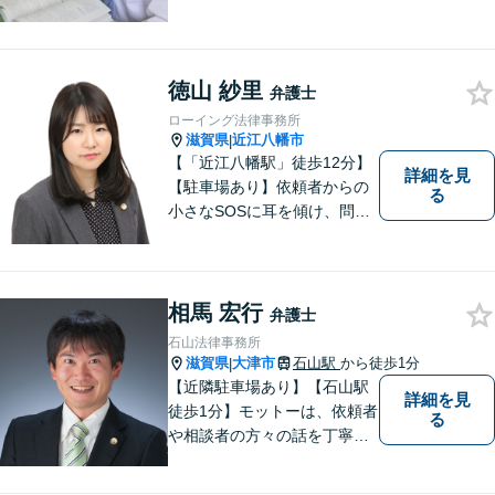
場所です。「弁護士に相談す
べき悩みなのかわからない
方」も、ぜひお気軽にご相談
ください。
徳山 紗里
弁護士
ローイング法律事務所
滋賀県
近江八幡市
|
【「近江八幡駅」徒歩12分】
詳細を見
【駐車場あり】依頼者からの
る
小さなSOSに耳を傾け、問題
解決に導くことが出来る、そ
んな弁護士でありたいと考え
ております。 ぜひ一度私にご
相談ください。
相馬 宏行
弁護士
石山法律事務所
滋賀県
大津市
石山駅
から徒歩1分
|
【近隣駐車場あり】【石山駅
詳細を見
徒歩1分】モットーは、依頼者
る
や相談者の方々の話を丁寧に
聞き取り，丁寧に答えるとい
うことです。何か問題を抱え