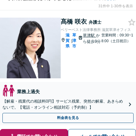
31件中 1-30件を表示
髙橋 咲衣
弁護士
ベリーベスト法律事務所 滋賀草津オフィス
滋
草
草津駅
か
営業時間：09:30~1
賀
津
|
8:00（土日祝日）
ら徒歩9分
県
市
業務上過失
【解雇・残業代の相談料0円】サービス残業、突然の解雇、あきらめ
ないで。【電話・オンライン相談対応（予約制）】
料金表を見る