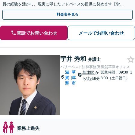
員の経験を活かし、現実に即したアドバイスの提供に努めます【労使
双方に対応】【甲西駅1分】
料金表を見る
電話でお問い合わせ
メールでお問い合わせ
宇井 秀和
弁護士
ベリーベスト法律事務所 滋賀草津オフィス
滋
草
草津駅
か
営業時間：09:30~1
賀
津
|
8:00（土日祝日）
ら徒歩9分
県
市
業務上過失