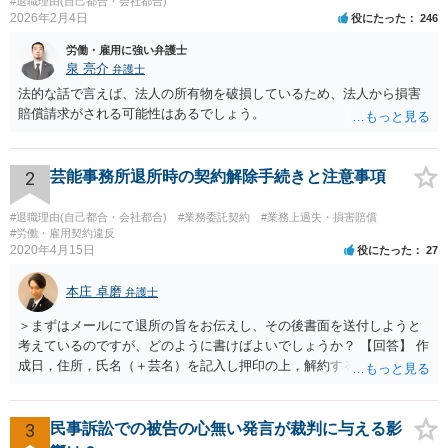
#退職理由(自己都合・会社都合)
2026年2月4日
役にたった
246
労働・雇用に強い弁護士
泉 亮介
弁護士
法的な話で言えば、法人の所有物を破損しているため、法人から損害
賠償請求がされる可能性はあるでしょう。
2
芸能事務所退所時の契約解除手続きと注意事項
#退職理由(自己都合・会社都合)
#業務委託契約
#業務上過失・損害賠償
#労働・雇用契約違反
2020年4月15日
役にたった
27
本庄 卓磨
弁護士
＞まずはメールにて退所の旨をお伝えし、その後書面を送付しようと
考えているのですが、どのように書けばよいでしょうか？ 【回答】 作
成日，住所，氏名（＋芸名）を記入し押印の上，解約する旨を伝える
内容を記載してください。 ＞私のような場合は損害賠償を請求される
ようなことはありますでしょうか？ 【回答】 特にないと思われます
が，仮に請求された場合はそれが「損害」に該当するのか検討するこ
3
民事訴訟での被告の心無い発言が裁判に与える影
とになります。 ＞また、事務所をやめる際、「退所後しばらく芸能活