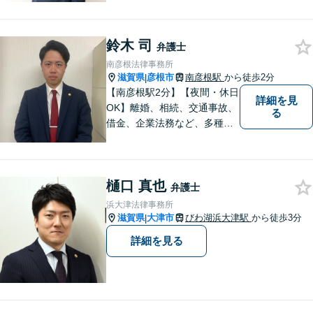
切にお話を伺い、信頼関係を
築いていけるよう尽力いたし
鈴木 司
ます。弁護士に依頼するのは
弁護士
敷居が高いとお考えの方も、
南彦根法律事務所
まずは一度ご相談ください。
滋賀県
彦根市
南彦根駅
から徒歩2分
|
【南彦根駅2分】【夜間・休日
詳細を見
OK】離婚、相続、交通事故、
る
借金、企業法務など、多種多
様なご相談にお応えしており
ます。スピード感を持った対
応と密なコミュニケーション
樋口 真也
をモットーに、皆様それぞれ
弁護士
に合った解決を図ってまいり
浜大津法律事務所
ます。お気軽にご相談くださ
滋賀県
大津市
びわ湖浜大津駅
から徒歩3分
|
い。
詳細を見る