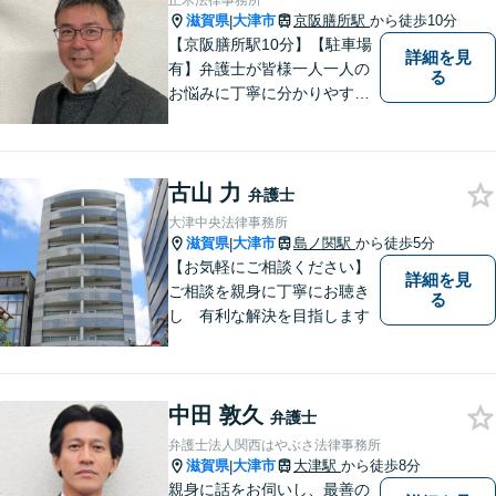
正木法律事務所
滋賀県
大津市
京阪膳所駅
から徒歩10分
|
【京阪膳所駅10分】【駐車場
詳細を見
有】弁護士が皆様一人一人の
る
お悩みに丁寧に分かりやすく
お応えいたします。専門家に
よる適切なアドバイスや手続
により、問題解決に向けて前
古山 力
進できることがございます。
弁護士
どうぞ当事務所にご相談くだ
大津中央法律事務所
さい。
滋賀県
大津市
島ノ関駅
から徒歩5分
|
【お気軽にご相談ください】
詳細を見
ご相談を親身に丁寧にお聴き
る
し 有利な解決を目指します
中田 敦久
弁護士
弁護士法人関西はやぶさ法律事務所
滋賀県
大津市
大津駅
から徒歩8分
|
親身に話をお伺いし、最善の