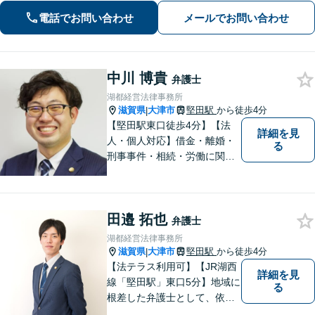
求など幅広く対応【オンライン面談】
電話でお問い合わせ
メールでお問い合わせ
【彦根駅7分】
中川 博貴
弁護士
湖都経営法律事務所
滋賀県
大津市
堅田駅
から徒歩4分
|
【堅田駅東口徒歩4分】【法
詳細を見
人・個人対応】借金・離婚・
る
刑事事件・相続・労働に関す
るトラブルはお任せくださ
い。顧問契約・企業法務全般
に対応。困りの際はぜひ一度
田邉 拓也
お話をお聞かせください。
弁護士
【無料駐車場あり】
湖都経営法律事務所
滋賀県
大津市
堅田駅
から徒歩4分
|
【法テラス利用可】【JR湖西
詳細を見
線「堅田駅」東口5分】地域に
る
根差した弁護士として、依頼
者の方に寄り添い、丁寧・親