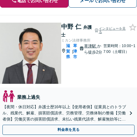
電話でお問い合わせ
メールでお問い合わせ
中野 仁
弁護
インタビューを見
る
士
ミカン法律事務所
滋
草
草津駅
か
営業時間：10:00~1
賀
津
|
7:00（土曜日）
ら徒歩2分
県
市
業務上過失
【夜間・休日対応】弁護士歴16年以上【使用者側】従業員とのトラブ
ル、残業代、解雇、損害賠償請求、労務管理、労務体制の整備【労働
者側】労働災害の損害賠償請求、未払い残業代請求、解雇無効等に対
応【JR草津駅2分】
料金表を見る