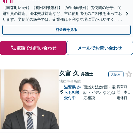
【南森町駅5分】【初回相談無料】【WEB面談可】労使間の紛争、問
題社員の対応、団体交渉対応など、主に使用者側のご相談を承ってお
ります。労使間の紛争では、企業側は不利な立場に置かれやすく、適
切な対応が必要です。お早めに弁護士にご相談ください。
料金表を見る
電話でお問い合わせ
メールでお問い合わせ
久富 久
弁護士
大阪府
法律事務所結
営業時
滋賀県
か
面談方法(対面・電
らも相談
話・ビデオなど)は
間：本日
受付中
応相談
定休日