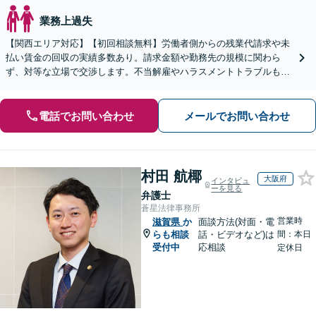
業務上過失
【関西エリア対応】【初回相談無料】労働者側からの残業代請求や未
払い賃金の回収の実績多数あり。請求金額や勤務先の規模に関わら
ず、対等な立場で交渉します。不当解雇やハラスメントトラブルもご
相談ください【土日祝対応可】企業側からのご相談も承ります
電話でお問い合わせ
メールでお問い合わせ
村田 航椰
大阪府
インタビュ
ーを見る
弁護士
蒼星法律事務所
営業時
滋賀県
か
面談方法(対面・電
らも相談
話・ビデオなど)は
間：本日
受付中
応相談
定休日