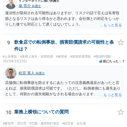
インターネットに強い弁護士
ることはあり得ます）。 また「労働者」であるといえる場合、研修
泉 亮介
弁護士
期間とはいえ業務として研修への参加が強制されているのであれば、
違法性が阻却される可能性はありますが、リスクの話で言えば名誉毀
研修期間分の報酬も請求できる可能性があります。すなわち、業務と
損となるリスクはあり得るかと思われます。会社側との対応をしっか
の関連性が認められる研修について、それが使用者の明示・黙示の指
りした後でも対応として遅くはないでしょう。
示に基づくもので、その参加が事実上強制されている場合には、労働
時間性が認められ、その分の対価となる賃金を請求し得ます。業務と
の関連性が薄くても労働時間性が認められる場合もあります。研修に
9
飲食店での転倒事故、損害賠償請求の可能性と条
労働時間性が認められる場合、少なくとも最低賃金分で計算した額を
件は？
請求することなどが考えられます。 これらのことは一般論であり、
本件にどうあてはまるのかは具体的な事情を詳しく聞かないと判断で
#人身事故
#業務上過失・損害賠償
#被害者
#損害賠償増額
#慰謝料増額
きないことですので、一度弁護士に相談されてもよいかと思います。
2023年3月23日
役にたった
7
松宮 英人
弁護士
店舗側に転倒事故を防止するにあたっての注意義務違反があったと言
えれば、損害賠償請求は可能です。 （ただし、転倒者側にも過失あり
として、何割かの過失相殺がなされる場合があります。） 注意義務違
反の有無は、当時の個別具体的な事情により判断されます。 例えば、
床材等の性質、清掃により濡れるなどしてどの程度滑りやすくなって
いたか（清掃の仕方）、当日の天候、店内の混雑具合や客の動線、店
10
業務上横領についての質問
員による注意喚起の有無、過去に同様の事故があったか否か…などな
ど、様々な要素を見ていく必要があります。 一度弁護士にご相談され
#横領罪・背任罪
#労働・雇用契約違反
#経営者・会社側