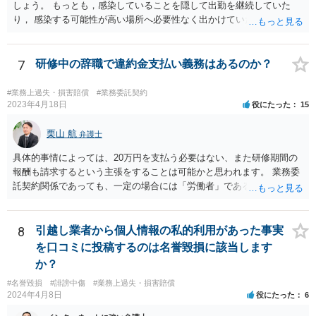
しょう。 もっとも，感染していることを隠して出勤を継続していた
り， 感染する可能性が高い場所へ必要性なく出かけていたりした場合
など， 感染者の責任が大きいといえる場合には，損害賠償を請求され
るリスクがあり得ると思います。 もし事業所閉鎖になった場合には損
害が大きくなりますので，注意が必要ですね。
7
研修中の辞職で違約金支払い義務はあるのか？
#業務上過失・損害賠償
#業務委託契約
2023年4月18日
役にたった
15
栗山 航
弁護士
具体的事情によっては、20万円を支払う必要はない、また研修期間の
報酬も請求するという主張をすることは可能かと思われます。 業務委
託契約関係であっても、一定の場合には「労働者」であるとして労働
基準法が適用されます。「労働者」であるといえる場合とは、使用従
属性が認められる場合、すなわち、①使用者の指揮監督下において労
務の提供をする者であること、②労務に対する対償を支払われる者で
8
引越し業者から個人情報の私的利用があった事実
あることという２つの要件を満たした場合に認められるとされます。
を口コミに投稿するのは名誉毀損に該当します
この判断は、様々な個別的事情に照らして総合的に判断されるもので
か？
す。 「労働者」であるといえる場合、20万円の違約金を予定する規
#名誉毀損
#誹謗中傷
#業務上過失・損害賠償
定は、労働基準法16条違反となります。したがって、「労働者」であ
2024年4月8日
役にたった
6
ると主張し、労働基準法16条を根拠に20万円の支払を拒むことは考え
られます（ただしその場合も、現実に発生した損害分を別途請求され