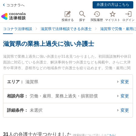
弁護士の方はこちら
ココナラへ
投稿する
探す
閲覧履歴
マイリスト
ログイン
ココナラ法律相談
滋賀県で法律相談できる弁護士
滋賀県で労働・雇用
滋賀県の業務上過失に強い弁護士
滋賀県で業務上過失に強い弁護士が31名見つかりました。初回面談無料や休日
面談に対応している弁護士、解決事例を持つ弁護士なども掲載中。さらに大津
市や草津市、彦根市などの地域条件で弁護士を絞り込めます。労働・雇用に関
係する不当解雇や退職勧奨、内定取消等の細かな分野での絞り込み検索もでき
便利です。特にベリーベスト法律事務所 滋賀草津オフィスの髙橋 咲衣弁護士や
エリア
滋賀県
変更
ミカン法律事務所の中野 仁弁護士、湖都経営法律事務所の山口 智之弁護士のプ
ロフィール情報や弁護士費用、強みなどが注目されています。『滋賀県で土日
相談内容
労働・雇用、業務上過失・損害賠償
変更
や夜間に発生した業務上過失のトラブルを今すぐに弁護士に相談したい』『業
務上過失のトラブル解決の実績豊富な近くの弁護士を検索したい』『初回相談
無料で業務上過失を法律相談できる滋賀県内の弁護士に相談予約したい』など
詳細条件
未選択
変更
でお困りの相談者さんにおすすめです。
31
人の弁護士が見つかりました
(検索結果について詳しくは
こちら
)