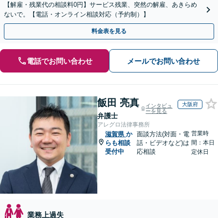
【解雇・残業代の相談料0円】サービス残業、突然の解雇、あきらめ
ないで。【電話・オンライン相談対応（予約制）】
料金表を見る
電話でお問い合わせ
メールでお問い合わせ
飯田 亮真
大阪府
インタビュ
ーを見る
弁護士
アレグロ法律事務所
営業時
滋賀県
か
面談方法(対面・電
らも相談
話・ビデオなど)は
間：本日
受付中
応相談
定休日
業務上過失