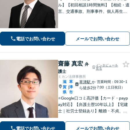
ル】【初回相談1時間無料】【相続・遺
言、交通事故、刑事事件、個人再生・
自己破産、不動産問題に注力】【弁護
士歴10年以上】お悩みをかかえている
方はぜひ一度ご相談ください！
電話でお問い合わせ
メールでお問い合わせ
齋藤 真宏
弁
インタビューを
見る
護士
ミカン法律事務所
滋
草
草津駅
か
営業時間：09:30~1
賀
津
|
7:00（土日祝日）
ら徒歩2分
県
市
⭐️Google口コミ高評価【カード・payp
ay対応】【弁護士歴10年以上】【宅建
士｜社労士登録あり】離婚・不貞、破
産、不動産、相続、行政事件に注力！
リラックスしてお越しください。丁寧
電話でお問い合わせ
メールでお問い合わせ