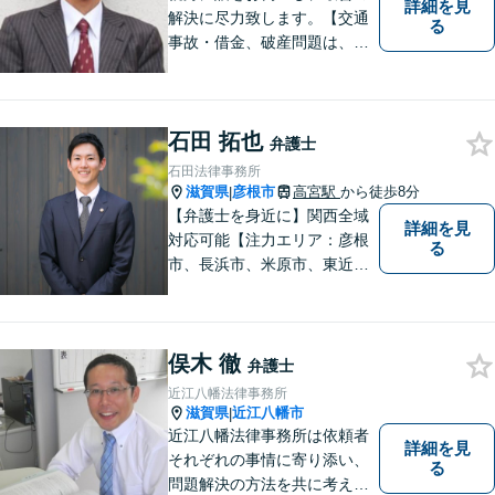
詳細を見
解決に尽力致します。【交通
る
事故・借金、破産問題は、初
回相談料無料】【夜間相談可
（要事前予約）】【弁護士経
験２０年以上】【専用駐車場
石田 拓也
あり】
弁護士
石田法律事務所
滋賀県
彦根市
高宮駅
から徒歩8分
|
【弁護士を身近に】関西全域
詳細を見
対応可能【注力エリア：彦根
る
市、長浜市、米原市、東近江
市、近江八幡市】日常で起こ
り得る法律問題の解決へ特
化。生まれ育った地元の皆さ
俣木 徹
まに、不安を和らげベストな
弁護士
解決策を提供します「迅速丁
近江八幡法律事務所
寧」【無料相談有・駐車場完
滋賀県
近江八幡市
|
備】【英語対応可】
近江八幡法律事務所は依頼者
詳細を見
それぞれの事情に寄り添い、
る
問題解決の方法を共に考える