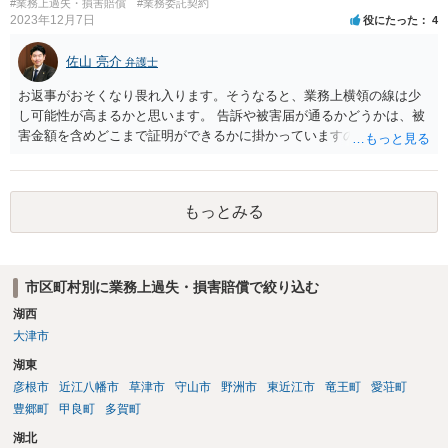
ることをオススメします。 なお、治療費も損害賠償に含まれますが、
#業務上過失・損害賠償
#業務委託契約
2023年12月7日
役にたった
4
慰謝料など、具体的な損害賠償算定の仕方についても、ご相談なさる
とよいと思います。 お大事になさってください。
佐山 亮介
弁護士
お返事がおそくなり畏れ入ります。そうなると、業務上横領の線は少
し可能性が高まるかと思います。 告訴や被害届が通るかどうかは、被
害金額を含めどこまで証明ができるかに掛かっていますので、一度直
接面談等で資料を交えながらご相談されることをおすすめします。
もっとみる
市区町村別に業務上過失・損害賠償で絞り込む
湖西
大津市
湖東
彦根市
近江八幡市
草津市
守山市
野洲市
東近江市
竜王町
愛荘町
豊郷町
甲良町
多賀町
湖北