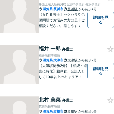
弁護士法人新白河総合法律事務所 長浜事務所
滋賀県
長浜市
長浜駅
から徒歩4分
|
【女性弁護士】セクハラや労
詳細を見
働問題でお悩みの方は是非ご
る
相談ください。話しやすく相
談しやすい弁護士です。
福井 一郎
弁護士
福井法律事務所
滋賀県
大津市
大津駅
から徒歩2分
|
【大津駅徒歩2分】【相続・遺
詳細を見
言に特化】裁判官、公証人と
る
して10年以上のキャリア！親
族の人間関係に配慮し、先を
見据えながら、最大限依頼者
様の利益を守ります。皆様の
北村 美菜
抱えるお気持ちやご希望をぜ
弁護士
ひお聞かせください！
荒川法律事務所
滋賀県
彦根市
彦根駅
から徒歩5分
|