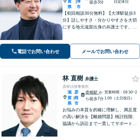
賀
津
|
日定休日
徒歩3分
県
市
【初回相談30分無料】【大津駅徒歩3
分】話しやすさ・分かりやすさを大切
にする地元滋賀出身の弁護士です。離
婚や借金、企業法務など皆様の悩みを
丁寧に伺い、最適な解決策をご提案し
ます。一人で抱え込まず、まずはお気
電話でお問い合わせ
メールでお問い合わせ
軽にご相談ください。
林 直樹
弁護士
彦根法律事務所
滋
彦
彦根駅
か
営業時間：09:30~2
賀
根
|
1:00（土日祝日）
ら徒歩7分
県
市
お悩みの本質を的確に理解し、満足度
の高い解決を【離婚問題】検討段階、
協議から訴訟まで一貫してサポート
【インターネット】投稿・書き込み削
除、発信者情報開示請求、損害賠償請