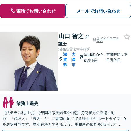
電話でお問い合わせ
メールでお問い合わせ
山口 智之
弁
インタビューを
見る
護士
湖都経営法律事務所
滋
大
堅田駅
から
営業時間：本
賀
津
|
日定休日
徒歩4分
県
市
業務上過失
【法テラス利用可】【年間相談実績400件超】労使双方の立場に対
応。「代理人」「裏方」と、ご要望に応じて弁護士のサポートタイプ
を選択可能です。早期解決をできるよう、事務所の知見を活かしアド
バイスいたします【堅田駅4分】【無料駐車場あり】