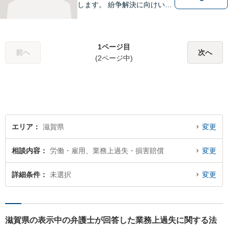
します。 紛争解決に向けいく
つかの解決案を説明し、依頼
者にとって一番良いと思う方
針をアドバイスします。 依頼
1ページ目
者の希望を最大限尊重しなが
前へ
次へ
(2ページ中)
ら、適正な範囲で解決を目指
します。
エリア
滋賀県
変更
相談内容
労働・雇用、業務上過失・損害賠償
変更
詳細条件
未選択
変更
滋賀県の表示中の弁護士が回答した業務上過失に関する法