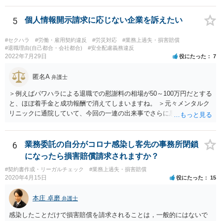
我に関しては労災保険からの給付や会社からの損害賠償が、過重労働
に関しては未払残業代の支払が受けられる可能性がある事案とお見受
5
個人情報開示請求に応じない企業を訴えたい
けします。 請求が認められる可能性や採るべき手続を検討するには、
様々な事情のヒアリングや証拠資料の検討が必要になるため、今後の
#セクハラ
#労働・雇用契約違反
#労災対応
#業務上過失・損害賠償
方針の検討も含め、一度面談にて法律相談をされることをおすすめし
#退職理由(自己都合・会社都合)
#安全配慮義務違反
2022年7月29日
役にたった
7
ます。
匿名A
弁護士
＞例えばパワハラによる退職での慰謝料の相場が50～100万円だとする
と、ほぼ着手金と成功報酬で消えてしまいますね。 ＞元々メンタルク
リニックに通院していて、今回の一連の出来事でさらに悪化した事実
を医師の診断書で証拠として提出しても慰謝料は変わらないですか？
万が一、慰謝料請求が認められるにしても金額としては微々たるもの
かと思いますが、依頼する弁護士に詳細を説明したうえで指示を仰い
6
業務委託の自分がコロナ感染し客先の事務所閉鎖
だ方がいいかと思います。
になったら損害賠償請求されますか？
#契約書作成・リーガルチェック
#業務上過失・損害賠償
2020年4月15日
役にたった
15
本庄 卓磨
弁護士
感染したことだけで損害賠償を請求されることは，一般的にはないで