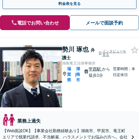
料金表を見る
電話でお問い合わせ
メールで面談予約
勢川 琢也
弁
インタビューを
見る
護士
湖南竜王法律事務所
滋
湖
甲西駅
から
営業時間：本
賀
南
|
日定休日
徒歩1分
県
市
業務上過失
【Web面談OK】【事業会社勤務経験あり】湖南市、甲賀市、竜王町
エリアで残業代請求、不当解雇、ハラスメントでお悩みの方へ。会社