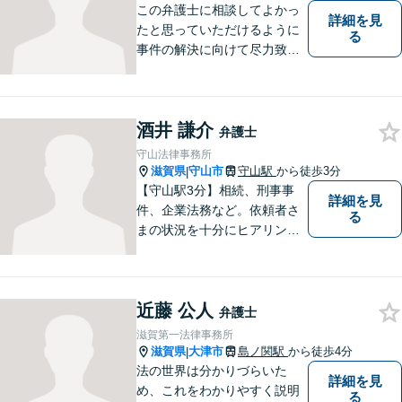
この弁護士に相談してよかっ
詳細を見
たと思っていただけるように
る
事件の解決に向けて尽力致し
ます。
酒井 謙介
弁護士
守山法律事務所
滋賀県
守山市
守山駅
から徒歩3分
|
【守山駅3分】相続、刑事事
詳細を見
件、企業法務など。依頼者さ
る
まの状況を十分にヒアリング
し、あらゆる観点から解決策
をご提案してまいります。丁
寧に、迅速に、柔軟に対応し
近藤 公人
ます。お気軽にご相談くださ
弁護士
い【隣接駐車場あり】
滋賀第一法律事務所
滋賀県
大津市
島ノ関駅
から徒歩4分
|
法の世界は分かりづらいた
詳細を見
め、これをわかりやすく説明
る