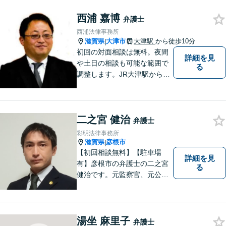
ておられる方、１人で悩まず
西浦 嘉博
にまずは遠慮なくご相談くだ
弁護士
さい。
西浦法律事務所
滋賀県
大津市
大津駅
から徒歩10分
|
初回の対面相談は無料。夜間
詳細を見
や土日の相談も可能な範囲で
る
調整します。JR大津駅から徒
歩10分、京阪大津線上栄町駅
から徒歩4分、大津赤十字病院
の前になります。 【滋賀県２
二之宮 健治
位 弁護士ドットコムランキ
弁護士
ング（2024年7月-2026年7月
彩明法律事務所
現在）】
滋賀県
彦根市
|
【初回相談無料】【駐車場
詳細を見
有】彦根市の弁護士の二之宮
る
健治です。元監察官、元公務
員の経歴を活かし、皆様のト
ラブル解決をしっかりサポー
トいたします。
湯坐 麻里子
弁護士