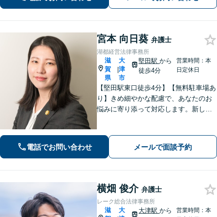
にお話をお聴きします【草津駅2分｜駐
車場あり】【土日祝対応】
宮本 向日葵
弁護士
湖都経営法律事務所
滋
大
堅田駅
から
営業時間：本
賀
津
|
日定休日
徒歩4分
県
市
【堅田駅東口徒歩4分】【無料駐車場あ
り】きめ細やかな配慮で、あなたのお
悩みに寄り添って対応します。新しい
人生のスタートが切れるよう、法律の
プロとして最後までサポート。お気軽
にご相談ください。
電話でお問い合わせ
メールで面談予約
横畑 俊介
弁護士
レーク総合法律事務所
滋
大
大津駅
から
営業時間：本