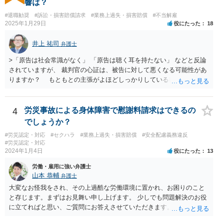
響は？
動禁止」「活動するなら名前を変える」ことを事務所側から要求され
#退職勧奨
#訴訟・損害賠償請求
#業務上過失・損害賠償
#不当解雇
たという事例を聞いたことがあります。所属する際にいただいた契約
2025年1月29日
役にたった
18
書にはそのようなことは書いていないのですが、仮にこれらを要求さ
れた場合には断ることは可能なのでしょうか？ 【回答】 契約書に記載
井上 祐司
弁護士
がないのであれば，断ることができる可能性があります。 もし上記の
ような要求をされた場合は，その根拠を明示してもらってください。
>「原告は社会常識がなく」 「原告は聴く耳を持たない」 などと反論
されていますが、 裁判官の心証は、被告に対して悪くなる可能性があ
りますか？ もともとの主張がよほどしっかりしている書面でなけれ
ば、一般的に心証は悪くなるだろうと思います。 ただし、最終的な
勝ち負けは、法律構成に必要な事実の主張と証拠の的確さに尽きま
す。その意味では「無益的記載事項」です。 法律的に全く意味がな
4
労災事故による身体障害で慰謝料請求はできるの
い主張で、過度に攻撃的な文章ですから、少なくとも記載する必要は
でしょうか？
全くない事項です。 こういったことが記載された場合には、完全ス
#労災認定・対応
#セクハラ
#業務上過失・損害賠償
#安全配慮義務違反
ルーする方が印象はよいのが普通です。
#労災認定・対応
2024年1月4日
役にたった
13
労働・雇用に強い弁護士
山本 恭輔
弁護士
大変なお怪我をされ、その上過酷な労働環境に置かれ、お困りのこと
と存じます。まずはお見舞い申し上げます。 少しでも問題解決のお役
に立てればと思い、ご質問にお答えさせていただきます。 ご相談者の
具体的な会社内での立場や入手可能な証拠資料にもよりますが、お怪