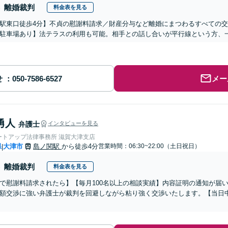
離婚裁判
料金表を見る
駅東口徒歩4分】不貞の慰謝料請求／財産分与など離婚にまつわるすべての
駐車場あり】法テラスの利用も可能。相手との話し合いが平行線という方、
せ
メー
勇人
弁護士
インタビューを見る
ートアップ法律事務所 滋賀大津支店
県
大津市
島ノ関駅
から徒歩4分
営業時間：06:30~22:00（土日祝日）
|
離婚裁判
料金表を見る
で慰謝料請求されたら】【毎月100名以上の相談実績】内容証明の通知が届
額交渉に強い弁護士が裁判を回避しながら粘り強く交渉いたします。【当日中