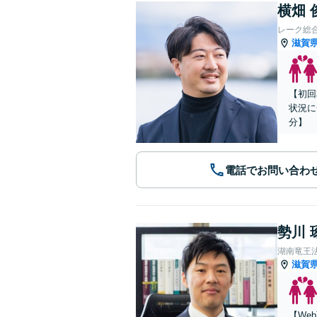
横畑 
レーク総
滋賀
【初回
状況に
分】
電話でお問い合わ
勢川 
湖南竜王
滋賀
【We