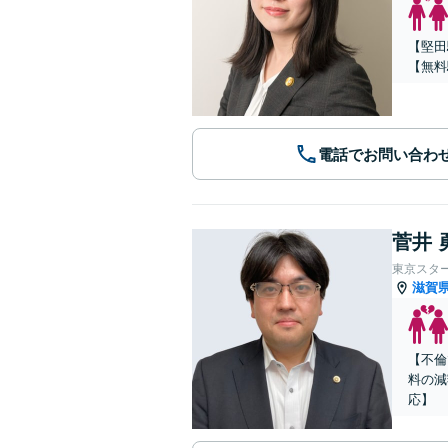
【堅田
【無料
電話でお問い合わ
菅井 
東京スタ
滋賀
【不倫
料の減
応】