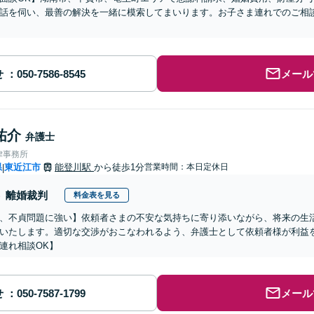
話を伺い、最善の解決を一緒に模索してまいります。お子さま連れでのご相
】
せ
メール
祐介
弁護士
律事務所
県
東近江市
能登川駅
から徒歩1分
営業時間：本日定休日
|
離婚裁判
料金表を見る
、不貞問題に強い】依頼者さまの不安な気持ちに寄り添いながら、将来の生
いたします。適切な交渉がおこなわれるよう、弁護士として依頼者様が利益
連れ相談OK】
せ
メール