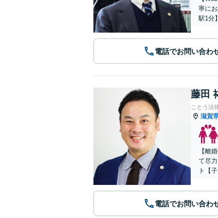
寧にお
駅1分
電話でお問い合わ
藤田 
ことう法
滋賀
【離婚
て尽力
ト【子
電話でお問い合わ