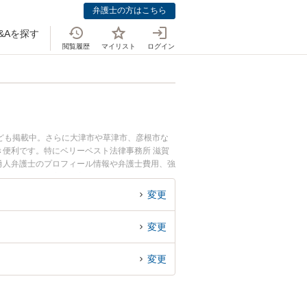
弁護士の方はこちら
&Aを探す
閲覧履歴
マイリスト
ログイン
ども掲載中。さらに大津市や草津市、彦根市な
便利です。特にベリーベスト法律事務所 滋賀
 勇人弁護士のプロフィール情報や弁護士費用、強
トラブル解決の実績豊富な近くの弁護士を検索し
す。
変更
変更
変更