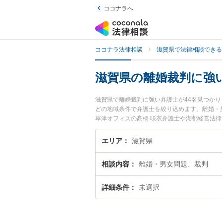
ココナラへ
ココナラ法律相談
滋賀県で法律相談できる
滋賀県の離婚裁判に強
滋賀県で離婚裁判に強い弁護士が44名見つか
どの地域条件で弁護士を絞り込めます。離婚・
草津オフィスの髙橋 咲衣弁護士や湖都経営法律
みなどが注目されています。『滋賀県で土日や
たい』『初回相談無料で離婚裁判を法律相談で
エリア
滋賀県
相談内容
離婚・男女問題、裁判
詳細条件
未選択