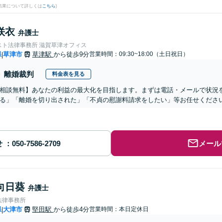
結果について詳しくは
こちら
)
咲衣
弁護士
スト法律事務所 滋賀草津オフィス
県
草津市
草津駅
から徒歩9分
営業時間：09:30~18:00（土日祝日）
|
離婚裁判
料金表を見る
相談無料】あなたの利益の最大化を目指します。まずは電話・メールで状況
る」「離婚を切り出された」「不貞の慰謝料請求をしたい」等お任せくださ
せ
メール
向日葵
弁護士
法律事務所
県
大津市
堅田駅
から徒歩4分
営業時間：本日定休日
|