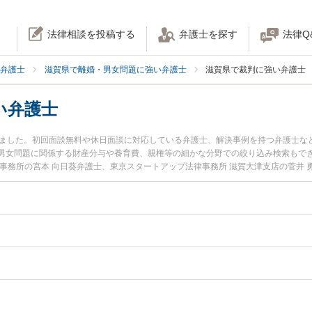
法律相談を投稿する
弁護士を探す
法律Q
弁護士
滋賀県で離婚・男女問題に強い弁護士
滋賀県で裁判に強い弁護士
い弁護士
りました。初回面談無料や休日面談に対応している弁護士、解決事例を持つ弁護士な
男女問題に関係する財産分与や養育費、親権等の細かな分野での絞り込み検索もでき
事務所の宮本 向日葵弁護士、東京スタートアップ法律事務所 滋賀大津支店の菅井
夜間に発生した離婚裁判のトラブルを今すぐに弁護士に相談したい』『離婚裁判の
きる滋賀県内の弁護士に相談予約したい』などでお困りの相談者さんにおすすめで