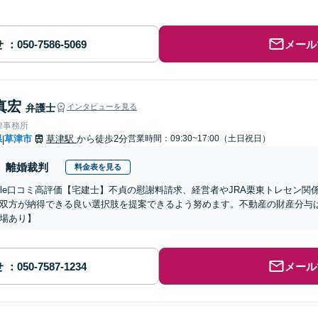
せ
メール
真宏
弁護士
インタビューを見る
律事務所
県
草津市
草津駅
から徒歩2分
営業時間：09:30~17:00（土日祝日）
|
離婚裁判
料金表を見る
oogle口コミ高評価【宅建士】不貞の慰謝料請求、経営者やJRA栗東トレセン
双方が納得できる良い選択肢を提案できるよう努めます。不動産の財産分与
場あり】
せ
メール