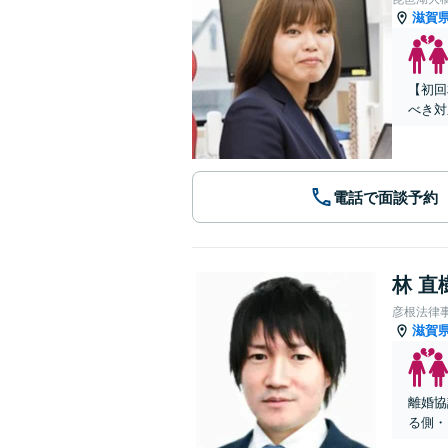
滋賀
【初回
べき対
電話で面談予約
林 直
彦根法律
滋賀
離婚協
る側・