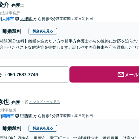
俊介
弁護士
合法律事務所
県
大津市
大津駅
から徒歩3分
営業時間：本日定休日
|
離婚裁判
料金表を見る
相談30分無料】離婚を進めたい方や相手方弁護士からの連絡に対応を迫られ
合わせたベストな解決策を提案します。話しやすさ◎将来を守る徹底したサ
せ
メール
琢也
弁護士
インタビューを見る
法律事務所
県
湖南市
甲西駅
から徒歩1分
営業時間：本日定休日
|
離婚裁判
料金表を見る
b面談OK】湖南市、甲賀市、竜王町エリアで慰謝料請求、婚姻費用、財産分