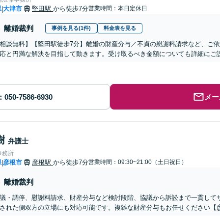
県
大津市
堅田駅
から徒歩7分
営業時間：本日定休日
|
離婚裁判
事例を見る(1件)
料金表を見る
相談無料】【堅田駅徒歩7分】離婚の財産分与／不貞の慰謝料請求など、ご
応と円満な解決を目指して動きます。受け取るべき金額についても詳細にご
メー
樹
弁護士
事務所
県
彦根市
彦根駅
から徒歩7分
営業時間：09:30~21:00（土日祝日）
|
離婚裁判
議・調停、慰謝料請求、財産分与など検討段階、協議から訴訟まで一貫して
された側双方の立場にも対応可能です。複雑な財産分与もお任せください【