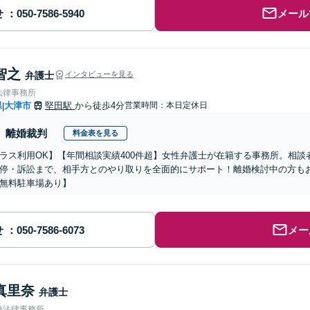
せ
メール
智之
弁護士
インタビューを見る
法律事務所
県
大津市
堅田駅
から徒歩4分
営業時間：本日定休日
|
離婚裁判
料金表を見る
ラス利用OK】【年間相談実績400件超】女性弁護士が在籍する事務所。相
停・訴訟まで、相手方とのやり取りを全面的にサポート！離婚検討中の方も
無料駐車場あり】
せ
メー
真里奈
弁護士
橋法律事務所