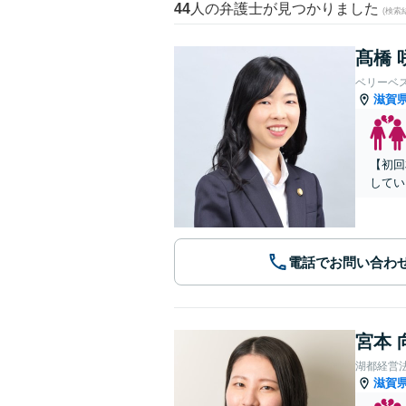
44
人の弁護士が見つかりました
(検索
髙橋 
ベリーベ
滋賀
【初回
してい
電話でお問い合わ
宮本 
湖都経営
滋賀