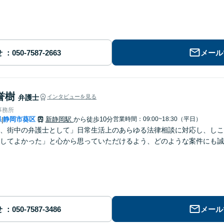
せ
メール
誉樹
弁護士
インタビューを見る
事務所
県
静岡市葵区
新静岡駅
から徒歩10分
営業時間：09:00~18:30（平日）
|
、街中の弁護士として」日常生活上のあらゆる法律相談に対応し、しこ
してよかった」と心から思っていただけるよう、どのような案件にも誠
せ
メール