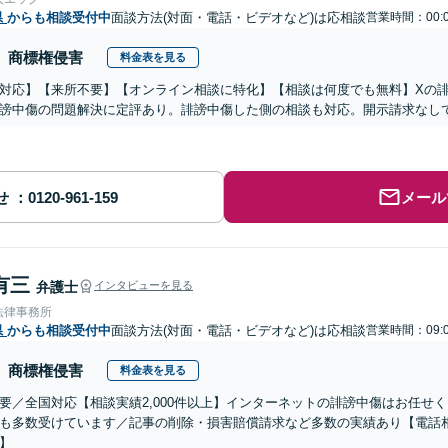
県
からも相談受付中
面談方法(対面・電話・ビデオなど)は応相談
営業時間：00:0
商標権侵害
料金表を見る
対応】【来所不要】【オンライン相談に特化】【相談は何度でも無料】Xの
謗中傷の問題解決に定評あり。誹謗中傷した側の相談も対応。開示請求なし
せ
メール
有三
弁護士
インタビューを見る
法律事務所
県
からも相談受付中
面談方法(対面・電話・ビデオなど)は応相談
営業時間：09:0
商標権侵害
料金表を見る
要／全国対応【相談実績2,000件以上】インターネットの誹謗中傷はお任せ
も多数受けています／記事の削除・損害賠償請求など多数の実績あり【電話
】