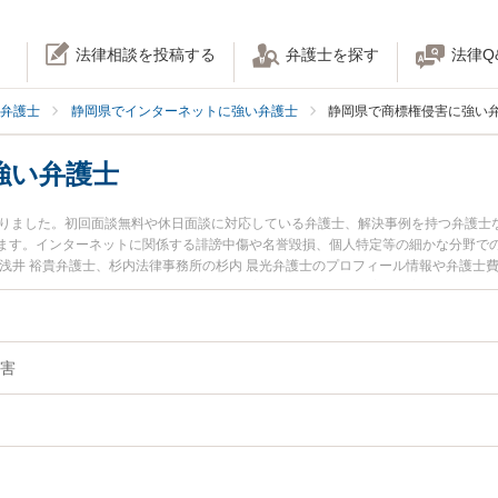
法律相談を投稿する
弁護士を探す
法律Q
弁護士
静岡県でインターネットに強い弁護士
静岡県で商標権侵害に強い
強い弁護士
かりました。初回面談無料や休日面談に対応している弁護士、解決事例を持つ弁護士
ます。インターネットに関係する誹謗中傷や名誉毀損、個人特定等の細かな分野で
の浅井 裕貴弁護士、杉内法律事務所の杉内 晨光弁護士のプロフィール情報や弁護士
今すぐに弁護士に相談したい』『商標権侵害のトラブル解決の実績豊富な近くの弁
したい』などでお困りの相談者さんにおすすめです。
害