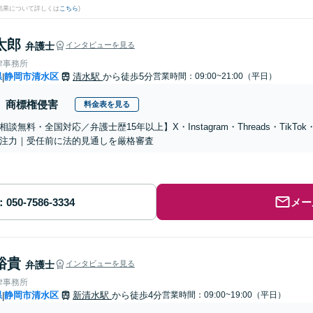
結果について詳しくは
こちら
)
太郎
弁護士
インタビューを見る
律事務所
県
静岡市清水区
清水駅
から徒歩5分
営業時間：09:00~21:00（平日）
|
商標権侵害
料金表を見る
相談無料・全国対応／弁護士歴15年以上】X・Instagram・Threads・TikTo
注力｜受任前に法的見通しを厳格審査
メー
裕貴
弁護士
インタビューを見る
律事務所
県
静岡市清水区
新清水駅
から徒歩4分
営業時間：09:00~19:00（平日）
|