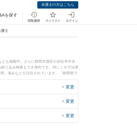
弁護士の方はこちら
&Aを探す
閲覧履歴
マイリスト
ログイン
弁護士
なども掲載中。さらに静岡市葵区や浜松市中央
の絞り込み検索もでき便利です。特にミモザ法律
費用、強みなどが注目されています。『静岡県で
護士を検索したい』『初回相談無料で商標権侵害
変更
変更
変更