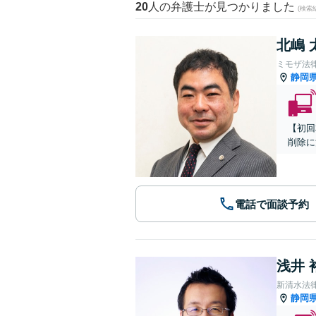
20
人の弁護士が見つかりました
(検索
北嶋 
ミモザ法
静岡
【初回
削除に
電話で面談予約
浅井 
新清水法
静岡