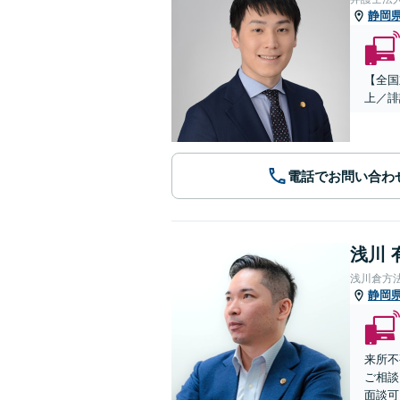
静岡
【全国
上／誹
電話でお問い合わ
浅川 
浅川倉方
静岡
来所不
ご相談
面談可