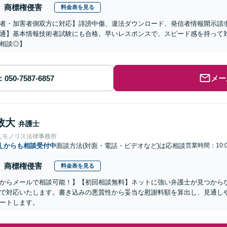
商標権侵害
料金表を見る
者・加害者側双方に対応】誹謗中傷、違法ダウンロード、発信者情報開示請求
通】基本情報技術者試験にも合格。早いレスポンスで、スピード感を持って対応し
相談◎】
メー
敬大
弁護士
人モノリス法律事務所
県
からも相談受付中
面談方法(対面・電話・ビデオなど)は応相談
営業時間：10:0
商標権侵害
料金表を見る
からメールで相談可能！】【初回相談無料】ネットに強い弁護士が見つから
で対応いたします。書き込みの悪質性から妥当な慰謝料額を算出し、見通し
ートします。