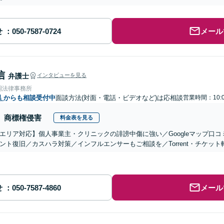
せ
メール
信
弁護士
インタビューを見る
岡法律事務所
県
からも相談受付中
面談方法(対面・電話・ビデオなど)は応相談
営業時間：10:0
商標権侵害
料金表を見る
エリア対応】個人事業主・クリニックの誹謗中傷に強い／Googleマップ口コ
ント復旧／カスハラ対策／インフルエンサーもご相談を／Torrent・チケッ
せ
メール