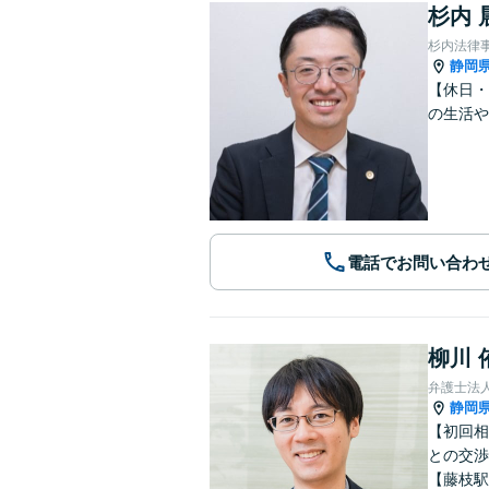
杉内 
杉内法律
静岡
【休日・
の生活や
電話でお問い合わ
柳川 
弁護士法
静岡
【初回相
との交渉
【藤枝駅