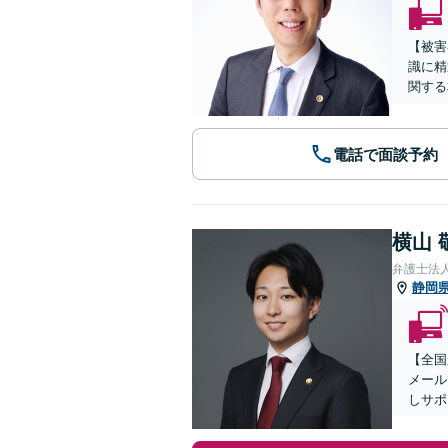
【被害
識に精
関する
電話で面談予約
横山 
弁護士法
静岡
【全国
メール
しサポ