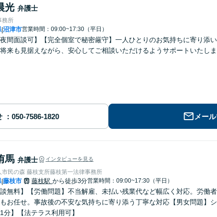
晨光
弁護士
事務所
県
沼津市
営業時間：09:00~17:30（平日）
|
夜間面談可】【完全個室で秘密厳守】一人ひとりのお気持ちに寄り添い
将来も見据えながら、安心してご相談いただけるようサポートいたしま
せ
メール
侑馬
弁護士
インタビューを見る
人市民の森 藤枝支所藤枝第一法律事務所
県
藤枝市
藤枝駅
から徒歩3分
営業時間：09:00~17:30（平日）
|
談無料】【労働問題】不当解雇、未払い残業代など幅広く対応。労働者
もお任せ。事故後の不安な気持ちに寄り添う丁寧な対応【男女問題】シ
1分】【法テラス利用可】