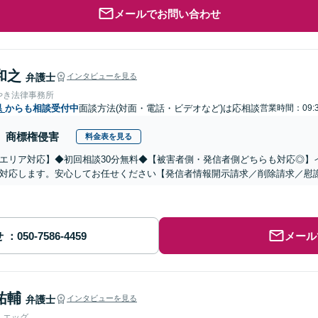
メールでお問い合わせ
和之
弁護士
インタビューを見る
やき法律事務所
県
からも相談受付中
面談方法(対面・電話・ビデオなど)は応相談
営業時間：09:3
商標権侵害
料金表を見る
エリア対応】◆初回相談30分無料◆【被害者側・発信者側どちらも対応◎】
対応します。安心してお任せください【発信者情報開示請求／削除請求／慰
せ
メール
祐輔
弁護士
インタビューを見る
人エッグ