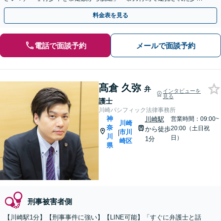
を正常な方向へ」少年事件の実績多数【休日夜間相談可】
料金表を見る
電話で面談予約
メールで面談予約
髙倉 久弥
弁
インタビューを
見る
護士
川崎パシフィック法律事務所
神
川崎駅
営業時間：09:00~
川崎
奈
20:00（土日祝
から徒歩
市川
|
川
日）
1分
崎区
県
刑事被害者側
【川崎駅1分】【刑事事件に強い】【LINE可能】「すぐに弁護士と話