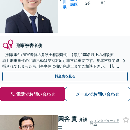
川
日）
2分
緑区
県
刑事被害者側
【刑事事件/加害者側の弁護士相談0円】【毎月100名以上の相談実
績】刑事事件の弁護活動は早期対応が非常に重要です。犯罪容疑で逮
捕されてしまったら刑事事件に強い弁護士までご相談下さい。【初回
相談０円(電話)】【加害者側の相談専門】
料金表を見る
電話でお問い合わせ
メールでお問い合わせ
圓谷 貴
弁護
インタビューを見
る
士