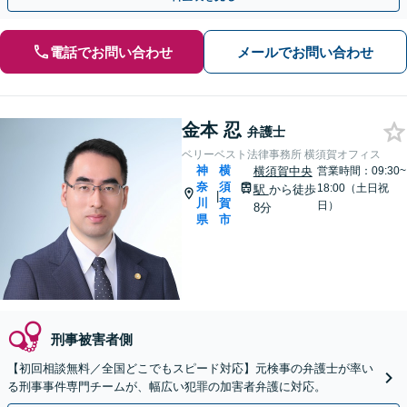
電話でお問い合わせ
メールでお問い合わせ
金本 忍
弁護士
ベリーベスト法律事務所 横須賀オフィス
神
横
横須賀中央
営業時間：09:30~
奈
須
18:00（土日祝
駅
から徒歩
|
川
賀
日）
8分
県
市
刑事被害者側
【初回相談無料／全国どこでもスピード対応】元検事の弁護士が率い
る刑事事件専門チームが、幅広い犯罪の加害者弁護に対応。