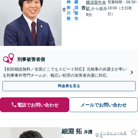
神
横
横須賀中央
営業時間：09:30~
奈
須
18:00（土日祝
駅
から徒歩
|
川
賀
日）
8分
県
市
刑事被害者側
【初回相談無料／全国どこでもスピード対応】元検事の弁護士が率い
る刑事事件専門チームが、幅広い犯罪の加害者弁護に対応。
料金表を見る
電話でお問い合わせ
メールでお問い合わせ
細淵 拓
弁護
インタビューを見
る