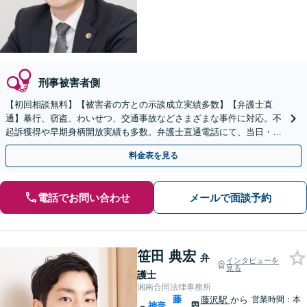
刑事被害者側
【初回相談無料】【被害者の方との示談成立実績多数】【弁護士直
通】暴行、窃盗、わいせつ、交通事故などさまざまな事件に対応。不
起訴獲得や早期身柄開放実績も多数。弁護士直通電話にて、当日・休
日・夜間の急な相談にもできる限り対応【日本大通駅3分】
料金表を見る
電話でお問い合わせ
メールで面談予約
笹田 典宏
弁
インタビューを
見る
護士
湘南合同法律事務所
藤
藤沢駅
から
営業時間：本
神奈