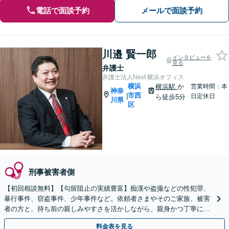
電話で面談予約
メールで面談予約
川邉 賢一郎
インタビューを
見る
弁護士
弁護士法人Next 横浜オフィス
横浜
横浜駅
か
営業時間：本
神奈
市西
|
日定休日
ら徒歩5分
川県
区
刑事被害者側
【初回相談無料】【勾留阻止の実績豊富】痴漢や盗撮などの性犯罪、
暴行事件、窃盗事件、少年事件など。依頼者さまやそのご家族、被害
者の方と、持ち前の親しみやすさを活かしながら、親身かつ丁寧に向
き合い、迅速な解決を目指します【横浜駅徒歩5分】
料金表を見る