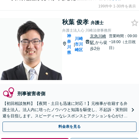
199件中 1-30件を表示
秋葉 俊孝
弁護士
弁護士法人心 川崎法律事務所
神
京急川崎
営業時間：09:00
川崎
奈
~18:00（土日祝
駅
から徒
市川
|
川
日）
歩2分
崎区
県
刑事被害者側
【初回相談無料】【夜間・土日も迅速に対応！】元検事が在籍する弁
護士法人。法人内に培ったノウハウと知識を駆使し、不起訴・実刑回
避を目指します。スピーディーなレスポンスとアクションを心がけ、
最善の解決を目指します【電話相談可】
料金表を見る