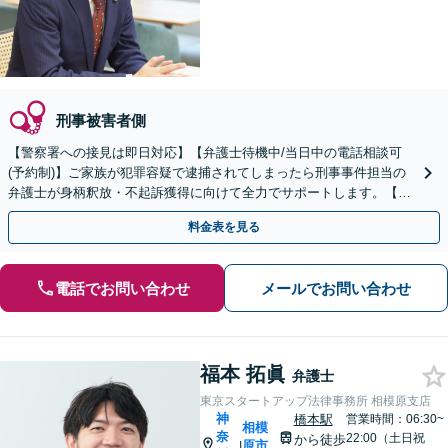
刑事被害者側
【警察署への接見は即日対応】【弁護士待機中/当日中の電話相談可
(予約制)】ご家族が犯罪容疑で逮捕されてしまったら刑事事件担当の
弁護士が身柄釈放・不起訴獲得に向けて全力でサポートします。【毎
月100名以上の相談実績】【神奈川県全域対応】
料金表を見る
電話でお問い合わせ
メールでお問い合わせ
福本 拓眞
弁護士
東京スタートアップ法律事務所 相模原支店
神
橋本駅
営業時間：06:30~
相模
奈
22:00（土日祝
から徒歩
原市
|