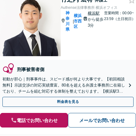
弁護士
Authense法律事務所 横浜オフィス
神
横浜駅
営業時間：00:00~
横浜
奈
23:59（土日祝日）
から徒歩
市西
|
川
3分
区
県
刑事被害者側
初動が肝心｜刑事事件は、スピード感が何より大事です。【初回相談
無料】示談交渉の対応実績豊富。80名を超える弁護士事務所に在籍し
ており、チームを組む対応する体制を整えております。【横浜駅3
分】
料金表を見る
電話でお問い合わせ
メールでお問い合わせ