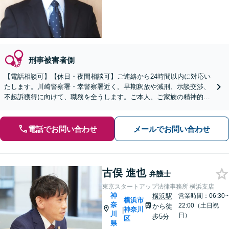
刑事被害者側
【電話相談可】【休日・夜間相談可】ご連絡から24時間以内に対応い
たします。川崎警察署・幸警察署近く。早期釈放や減刑、示談交渉、
不起訴獲得に向けて、職務を全うします。ご本人、ご家族の精神的支
えとなるよう、トータルサポートします【川崎駅11分】
電話でお問い合わせ
メールでお問い合わせ
古俣 進也
弁護士
東京スタートアップ法律事務所 横浜支店
神
横浜駅
営業時間：06:30~
横浜市
奈
22:00（土日祝
から徒
神奈川
|
川
日）
歩5分
区
県