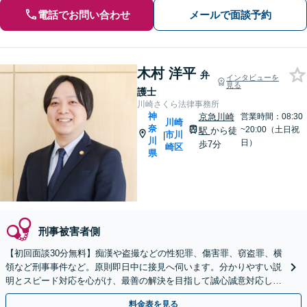
電話でお問い合わせ
メールで面談予約
木村 洋平
弁
インタビューを
見る
護士
川崎さくら法律事務所
神
京急川崎
営業時間：08:30
川崎
奈
~20:00（土日祝
駅
から徒
市川
|
川
日）
歩7分
崎区
県
刑事被害者側
【初回面談30分無料】痴漢や盗撮などの性犯罪、傷害罪、窃盗罪、横
領など刑事事件など。原則即日中に接見へ伺います。分かりやすい説
明とスピード対応を心がけ、最善の解決を目指して誠心誠意対応しま
す【土日・夜間面談OK】【オンライン相談可】
料金表を見る