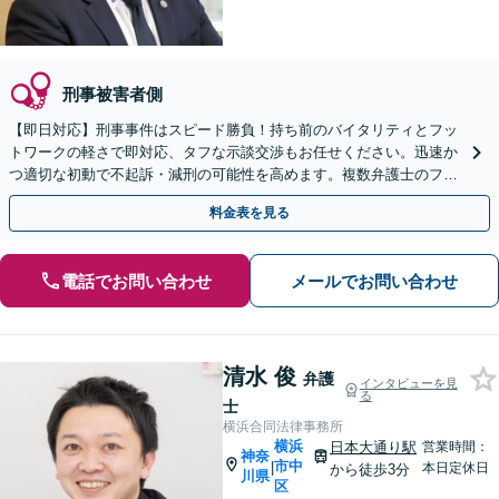
刑事被害者側
【即日対応】刑事事件はスピード勝負！持ち前のバイタリティとフッ
トワークの軽さで即対応、タフな示談交渉もお任せください。迅速か
つ適切な初動で不起訴・減刑の可能性を高めます。複数弁護士のフォ
ロー体制。家族・職場へも配慮します。【川崎駅徒歩1分】
料金表を見る
電話でお問い合わせ
メールでお問い合わせ
清水 俊
弁護
インタビューを見
る
士
横浜合同法律事務所
横浜
日本大通り駅
営業時間：
神奈
市中
|
本日定休日
から徒歩3分
川県
区