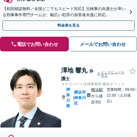
【初回相談無料／全国どこでもスピード対応】元検事の弁護士が率い
る刑事事件専門チームが、幅広い犯罪の加害者弁護に対応。
料金表を見る
電話でお問い合わせ
メールでお問い合わせ
澤地 響丸
弁
インタビューを
見る
護士
ネクスパート法律事務所 横浜オフィス
神
横浜駅
営業時間：09:00~
横浜市
奈
21:00（土日祝
から徒
神奈川
|
川
日）
歩3分
区
県