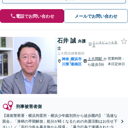
電話でお問い合わせ
メールでお問い合わせ
石井 誠
弁護
インタビューを見
る
士
上大岡法律事務所
上大岡駅
か
営業時間：
神奈
横浜市
|
川県
港南区
本日定休日
ら徒歩3分
刑事被害者側
【港南警察署・横浜拘置所・横浜少年鑑別所から徒歩圏内】「迅速な
面会」「身柄の早期解放」処分が軽くなるための弁護活動はお任せ下
さい！／「非行少年を暴走族から脱退」「暴力行為で逮捕された少年