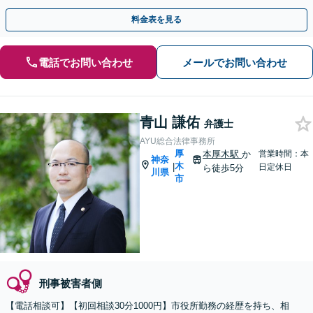
料金表を見る
電話でお問い合わせ
メールでお問い合わせ
青山 謙佑
弁護士
AYU総合法律事務所
厚
本厚木駅
か
営業時間：本
神奈
木
|
日定休日
ら徒歩5分
川県
市
刑事被害者側
【電話相談可】【初回相談30分1000円】市役所勤務の経歴を持ち、相