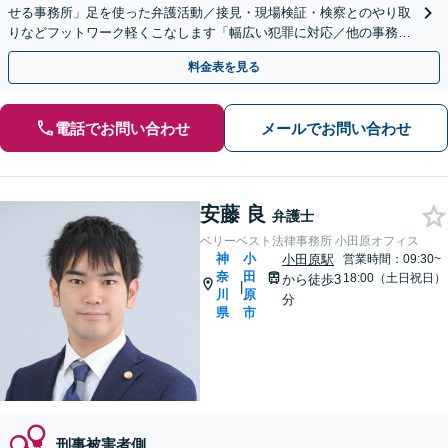
せる事務所」足を使った弁護活動／接見・現場検証・検察とのやり取
りなどフットワーク軽くこなします「幅広い犯罪に対応／他の事務所
で断られた事件もご相談を」【休日・夜間相談可】
料金表を見る
電話でお問い合わせ
メールでお問い合わせ
安藤 良
弁護士
ベリーベスト法律事務所 小田原オフィス
神
小
小田原駅
営業時間：09:30~
奈
田
18:00（土日祝日）
から徒歩3
|
川
原
分
県
市
刑事被害者側