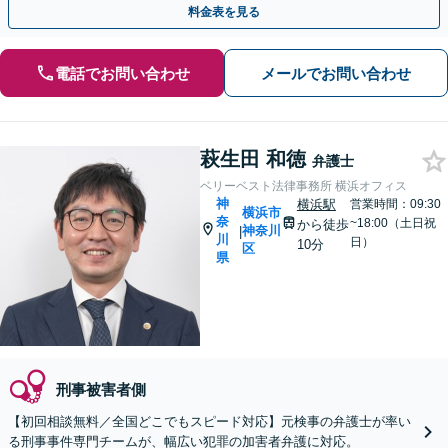
料金表を見る
電話でお問い合わせ
メールでお問い合わせ
萩生田 和徳
弁護士
ベリーベスト法律事務所 横浜オフィス
神
横浜駅
営業時間：09:30
横浜市
奈
~18:00（土日祝
から徒歩
神奈川
|
川
日）
10分
区
県
刑事被害者側
【初回相談無料／全国どこでもスピード対応】元検事の弁護士が率い
る刑事事件専門チームが、幅広い犯罪の加害者弁護に対応。