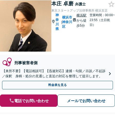
本庄 卓磨
弁護士
東京スタートアップ法律事務所 横浜支店
神
横浜駅
営業時間：00:00~
横浜市
奈
23:55（土日祝
から徒
神奈川
|
川
日）
歩5分
区
県
刑事被害者側
【来所不要】【電話相談可】【迅速対応】逮捕・勾留／示談／不起訴
／保釈 身柄・処分の見通しと直近の対応を整理して提示します。
料金表を見る
電話でお問い合わせ
メールでお問い合わせ