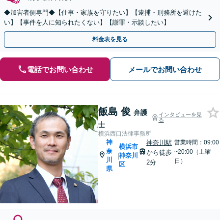
◆加害者側専門◆【仕事・家族を守りたい】【逮捕・刑務所を避けた
い】【事件を人に知られたくない】【謝罪・示談したい】
料金表を見る
電話でお問い合わせ
メールでお問い合わせ
飯島 俊
弁護
インタビューを見
る
士
横浜西口法律事務所
神
神奈川駅
営業時間：09:00
横浜市
奈
~20:00（土曜
から徒歩
神奈川
|
川
日）
2分
区
県