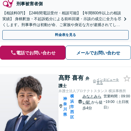
刑事被害者側
【相談料0円】【24時間電話受付・相談可能】【年間800件以上の相談
実績】 身柄釈放・不起訴処分による前科回避・示談の成立に全力を尽
くします。刑事事件は初動が命、ご家族や身近な方が逮捕されてしま
ったら一刻も早くお電話ください。
料金表を見る
電話でお問い合わせ
メールでお問い合わせ
髙野 喜有
弁
インタビューを
見る
護士
弁護士法人プロテクトスタンス 横浜事務所
横
みなとみら
営業時間：09:00
神
浜
~19:00（土日祝
い駅
から徒
奈
市
|
日）
歩4分
川
西
県
区