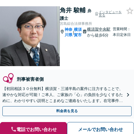
角井 駿輔
弁
インタビューを
見る
護士
宮島綜合法律事務所
横須賀中央駅
営業時間：
神奈
横須
|
川県
賀市
本日定休日
から徒歩6分
刑事被害者側
【初回相談３０分無料】横須賀・三浦半島の案件に注力することで、
速やかな対応が可能！ご本人、ご家族の「心」の負担を少なくするた
めに、わかりやすい説明とこまめなご連絡をいたします。在宅事件で
も「油断禁物」です【横須賀中央駅6分】
料金表を見る
電話でお問い合わせ
メールでお問い合わせ