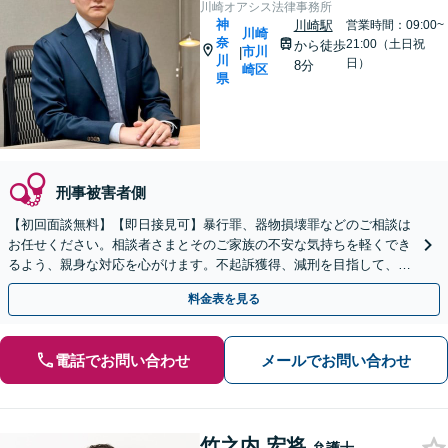
川崎オアシス法律事務所
神
川崎駅
営業時間：09:00~
川崎
奈
21:00（土日祝
から徒歩
市川
|
川
日）
8分
崎区
県
刑事被害者側
【初回面談無料】【即日接見可】暴行罪、器物損壊罪などのご相談は
お任せください。相談者さまとそのご家族の不安な気持ちを軽くでき
るよう、親身な対応を心がけます。不起訴獲得、減刑を目指して、最
善を尽くします【武蔵小杉駅3分】
料金表を見る
電話でお問い合わせ
メールでお問い合わせ
竹之内 宏将