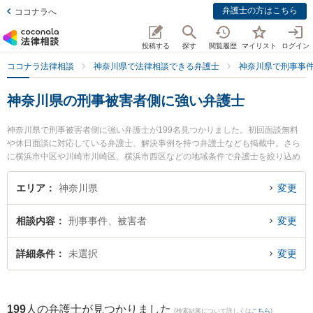
弁護士の方はこちら
ココナラへ
投稿する
探す
閲覧履歴
マイリスト
ログイン
ココナラ法律相談
神奈川県で法律相談できる弁護士
神奈川県で刑事事
神奈川県の刑事被害者側に強い弁護士
神奈川県で刑事被害者側に強い弁護士が199名見つかりました。初回面談無料
や休日面談に対応している弁護士、解決事例を持つ弁護士なども掲載中。さら
に横浜市中区や川崎市川崎区、横浜市西区などの地域条件で弁護士を絞り込め
ます。刑事事件に関係する加害者側や少年事件、再犯・前科あり等の細かな分
野での絞り込み検索もでき便利です。特に弁護士法人心 川崎法律事務所の秋葉
エリア
神奈川県
変更
俊孝弁護士や川崎さくら法律事務所の木村 洋平弁護士、ベリーベスト法律事務
所 横須賀オフィスの金本 忍弁護士のプロフィール情報や弁護士費用、強みなど
相談内容
刑事事件、被害者
変更
が注目されています。『神奈川県で土日や夜間に発生した刑事被害者側のトラ
ブルを今すぐに弁護士に相談したい』『刑事被害者側のトラブル解決の実績豊
富な近くの弁護士を検索したい』『初回相談無料で刑事被害者側を法律相談で
詳細条件
未選択
変更
きる神奈川県内の弁護士に相談予約したい』などでお困りの相談者さんにおす
すめです。
199
人の弁護士が見つかりました
(検索結果について詳しくは
こちら
)