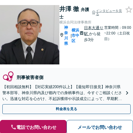
井澤 徹
弁護
インタビューを見
る
士
横浜合同法律事務所
神
日本大通り
営業時間：09:00
横浜
奈
~22:00（土日祝
駅
から徒
市中
|
川
日）
歩3分
区
県
刑事被害者側
【初回相談無料】【対応実績200件以上】【最短即日接見】神奈川県
警本部等、神奈川県内及び都内での身柄事件は、今すぐご相談くださ
い。迅速な対応を心がけ、不起訴獲得や示談成立によって、早期釈放
を目指します【休日夜間も対応】【日本大通り駅3分】
料金表を見る
電話でお問い合わせ
メールでお問い合わせ