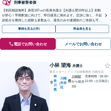
刑事被害者側
【初回相談無料】身長197㎝の長身弁護士【弁護士歴10年以上】初動
が肝心！早期釈放に向けて、即日接見に努めます。交渉に強く、不起
訴処分を獲得した経験も多数あり。接見のみや逮捕前のご依頼も可能
です【夜間・休日面談】【電話相談】【横浜駅7分】
事例を見る(1件)
料金表を見る
電話でお問い合わせ
メールでお問い合わせ
小林 望海
弁護士
東京スタートアップ法律事務所 川崎支店
神
川崎駅
営業時間：06:30~
川崎
奈
22:00（土日祝日）
から徒歩
市幸
|
川
3分
区
県