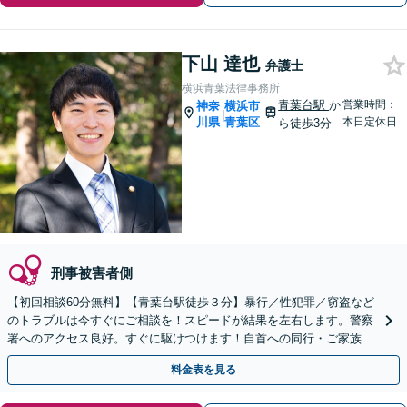
下山 達也
弁護士
横浜青葉法律事務所
青葉台駅
か
営業時間：
神奈
横浜市
|
川県
青葉区
本日定休日
ら徒歩3分
刑事被害者側
【初回相談60分無料】【青葉台駅徒歩３分】暴行／性犯罪／窃盗など
のトラブルは今すぐにご相談を！スピードが結果を左右します。警察
署へのアクセス良好。すぐに駆けつけます！自首への同行・ご家族の
サポートもお任せ【夜間・土日相談可】
料金表を見る