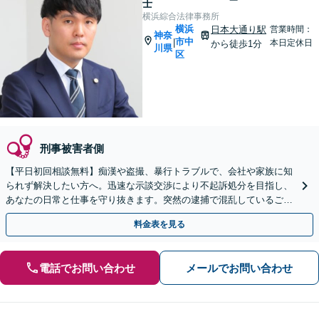
士
横浜綜合法律事務所
横浜
日本大通り駅
営業時間：
神奈
市中
|
本日定休日
から徒歩1分
川県
区
刑事被害者側
【平日初回相談無料】痴漢や盗撮、暴行トラブルで、会社や家族に知
られず解決したい方へ。迅速な示談交渉により不起訴処分を目指し、
あなたの日常と仕事を守り抜きます。突然の逮捕で混乱しているご家
族からのご相談も対応可能です。
料金表を見る
電話でお問い合わせ
メールでお問い合わせ