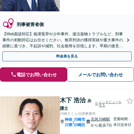
刑事被害者側
【Web面談対応】痴漢冤罪や少年事件、違法薬物トラブルなど、刑事
事件の初動対応はお任せください。無罪判決の獲得実績や重大事件の
経験に基づき、不起訴や減刑、社会復帰を目指します。早期の接見が
運命を分けます。至急ご相談を。
料金表を見る
電話でお問い合わせ
メールでお問い合わせ
木下 浩治
弁
インタビューを
見る
護士
川崎さくら法律事務所
京急川崎駅
営業時間：
神奈
川崎市
|
川県
川崎区
本日定休日
から徒歩7分