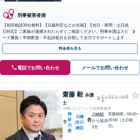
刑事被害者側
【初回相談30分無料】【元裁判官などが在籍】【当日・夜間・土日祝
日対応】ご家族が逮捕されたらすぐご相談ください。刑事弁護はスピ
ード勝負！早期釈放・不起訴処分を目指して全力でサポートします。
【スピード対応】
料金表を見る
電話でお問い合わせ
メールでお問い合わせ
齋藤 毅
弁護
インタビューを見
る
士
川崎パシフィック法律事務所
神
川崎駅
営業時間：09:00~
川崎
奈
20:00（土日祝
から徒歩
市川
|
川
日）
1分
崎区
県