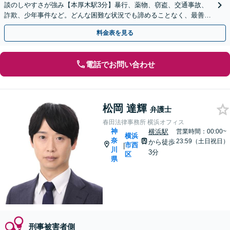
談のしやすさが強み【本厚木駅3分】暴行、薬物、窃盗、交通事故、
詐欺、少年事件など。どんな困難な状況でも諦めることなく、最善の
解決を目指してまいります
料金表を見る
電話でお問い合わせ
松岡 達輝
弁護士
春田法律事務所 横浜オフィス
神
横浜駅
営業時間：00:00~
横浜
奈
23:59（土日祝日）
から徒歩
市西
|
川
3分
区
県
刑事被害者側