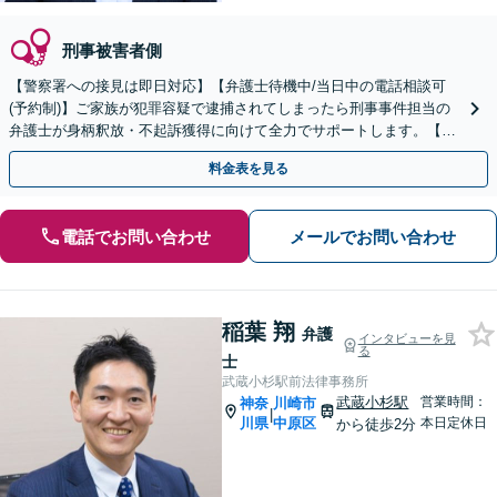
刑事被害者側
【警察署への接見は即日対応】【弁護士待機中/当日中の電話相談可
(予約制)】ご家族が犯罪容疑で逮捕されてしまったら刑事事件担当の
弁護士が身柄釈放・不起訴獲得に向けて全力でサポートします。【毎
月100名以上の相談実績】【神奈川県全域対応】
料金表を見る
電話でお問い合わせ
メールでお問い合わせ
稲葉 翔
弁護
インタビューを見
る
士
武蔵小杉駅前法律事務所
武蔵小杉駅
営業時間：
神奈
川崎市
|
川県
中原区
本日定休日
から徒歩2分