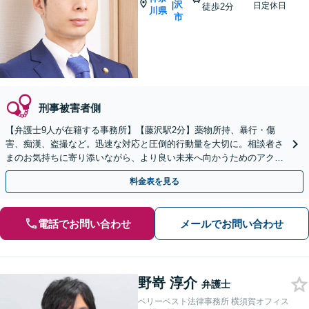
沢
|
日定休日
徒歩2分
川県
市
刑事被害者側
【弁護士9人が在籍する事務所】【藤沢駅2分】薬物所持、暴行・傷
害、痴漢、盗撮など。迅速な対応と圧倒的行動量を大切に。相談者さ
まのお気持ちに寄り添いながら、より良い未来へ向かうためのアクシ
ョンを着実に行います
料金表を見る
電話でお問い合わせ
メールでお問い合わせ
野嵜 淳介
弁護士
ベリーベスト法律事務所 横須賀オフィス