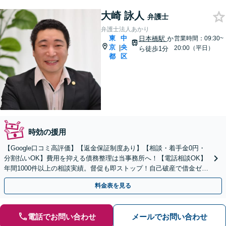
大崎 詠人
弁護士
弁護士法人あかり
東
中
日本橋駅
か
営業時間：09:30~
京
央
|
20:00（平日）
ら徒歩1分
都
区
時効の援用
【Google口コミ高評価】【返金保証制度あり】【相談・着手金0円・
分割払いOK】費用を抑える債務整理は当事務所へ！【電話相談OK】
年間1000件以上の相談実績。督促も即ストップ！自己破産で借金ゼロ
／個人再生なら家を残せる
料金表を見る
電話でお問い合わせ
メールでお問い合わせ