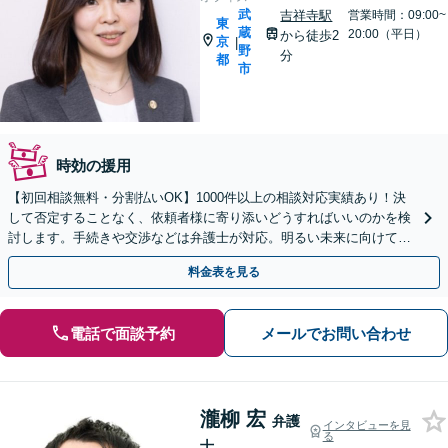
武
吉祥寺駅
営業時間：09:00~
東
蔵
20:00（平日）
から徒歩2
京
|
野
分
都
市
時効の援用
【初回相談無料・分割払いOK】1000件以上の相談対応実績あり！決
して否定することなく、依頼者様に寄り添いどうすればいいのかを検
討します。手続きや交渉などは弁護士が対応。明るい未来に向けて一
緒に頑張りましょう【休日・夜間相談可】【完全個室】
料金表を見る
電話で面談予約
メールでお問い合わせ
瀧柳 宏
弁護
インタビューを見
る
士