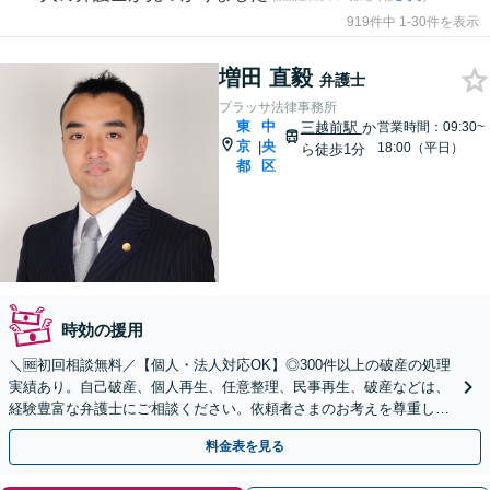
919件中 1-30件を表示
増田 直毅
弁護士
プラッサ法律事務所
東
中
三越前駅
か
営業時間：09:30~
京
央
|
18:00（平日）
ら徒歩1分
都
区
時効の援用
＼🆓初回相談無料／【個人・法人対応OK】◎300件以上の破産の処理
実績あり。自己破産、個人再生、任意整理、民事再生、破産などは、
経験豊富な弁護士にご相談ください。依頼者さまのお考えを尊重しな
がら、より良いご提案をいたします【三越前駅1分】
料金表を見る