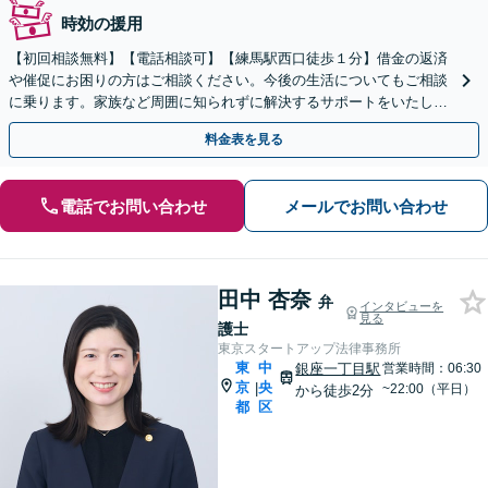
時効の援用
【初回相談無料】【電話相談可】【練馬駅西口徒歩１分】借金の返済
や催促にお困りの方はご相談ください。今後の生活についてもご相談
に乗ります。家族など周囲に知られずに解決するサポートをいたしま
す。法人破産もお受けいたします。【中央大学実務講師】
料金表を見る
電話でお問い合わせ
メールでお問い合わせ
田中 杏奈
弁
インタビューを
見る
護士
東京スタートアップ法律事務所
東
中
銀座一丁目駅
営業時間：06:30
京
央
|
~22:00（平日）
から徒歩2分
都
区