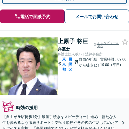
電話で面談予約
メールでお問い合わせ
上原子 将巨
インタビューを
見る
弁護士
弁護士法人ポルト法律事務所
東
目
自由が丘駅
営業時間：09:00~
京
黒
|
19:00（平日）
から徒歩1分
都
区
時効の援用
【自由が丘駅徒歩1分】破産手続きをスピーディーに進め、新たな人
生を歩めるよう徹底サポート！支払う順序やその後の生活も含めたア
ドバイスも実施。「事業継続できない」経営者様もお任せください