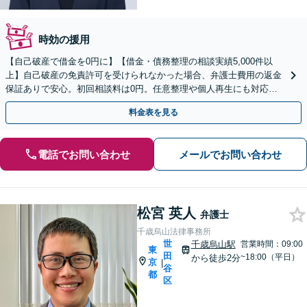
時効の援用
【自己破産で借金を0円に】【借金・債務整理の相談実績5,000件以
上】自己破産の免責許可を受けられなかった場合、弁護士費用の返金
保証ありで安心。初回相談料は0円。任意整理や個人再生にも対応
【土日祝日・夜間も相談受付】【費用の分割払い可】
料金表を見る
電話でお問い合わせ
メールでお問い合わせ
松宮 英人
弁護士
千歳烏山法律事務所
世
千歳烏山駅
営業時間：09:00
東
田
~18:00（平日）
から徒歩2分
京
|
谷
都
区