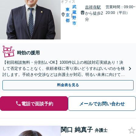
オフィス
武
吉祥寺駅
営業時間：09:00~
東
蔵
20:00（平日）
から徒歩2
京
|
野
分
都
市
時効の援用
【初回相談無料・分割払いOK】1000件以上の相談対応実績あり！決
して否定することなく、依頼者様に寄り添いどうすればいいのかを検
討します。手続きや交渉などは弁護士が対応。明るい未来に向けて一
緒に頑張りましょう【休日・夜間相談可】【完全個室】
料金表を見る
電話で面談予約
メールでお問い合わせ
関口 純真子
弁護士