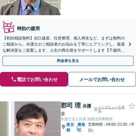
時効の援用
【初回相談無料】自己破産、任意整理、個人再生など。まずは無料の
ご相談から。弁護士がご相談者のお悩みを丁寧にヒアリングし、最適
な解決策をご提案します。人生の再出発をサポートします【千歳烏山
駅2分】【休日・夜間相談OK（要事前予約）】
料金表を見る
電話でお問い合わせ
メールでお問い合わせ
郡司 理
弁護
インタビューを見
る
士
弁護士法人日栄 池袋法律事務所
東京
豊島
営業時間：09:00~21:00（平
|
都
区
日）