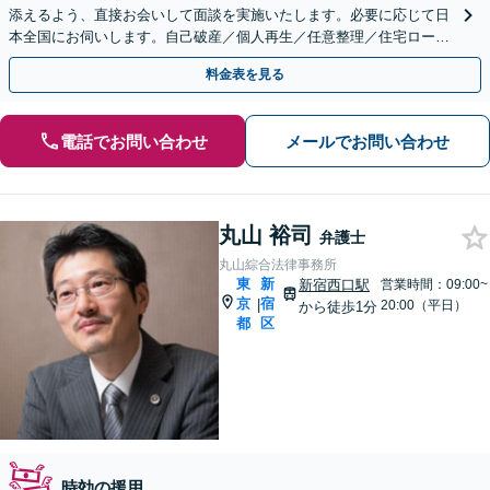
添えるよう、直接お会いして面談を実施いたします。必要に応じて日
本全国にお伺いします。自己破産／個人再生／任意整理／住宅ローン
など、借金のお悩みはお任せください【土日祝対応可】
料金表を見る
電話でお問い合わせ
メールでお問い合わせ
丸山 裕司
弁護士
丸山綜合法律事務所
東
新
新宿西口駅
営業時間：09:00~
京
宿
|
20:00（平日）
から徒歩1分
都
区
時効の援用