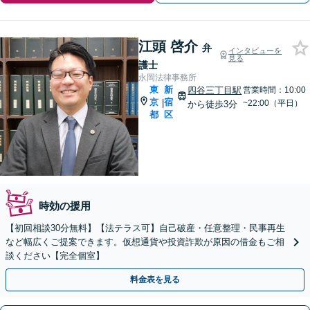
江頭 啓介
弁
インタビューを
見る
護士
永岡法律事務所
東
新
四谷三丁目駅
営業時間：10:00
京
宿
|
~22:00（平日）
から徒歩3分
都
区
時効の援用
【初回相談30分無料】【法テラス可】自己破産・任意整理・民事再生
など幅広くご提案できます。仮想通貨や投資詐欺が原因の借金もご相
談ください【完全個室】
料金表を見る