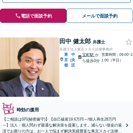
電話で面談予約
メールで面談予約
田中 健太郎
弁護士
弁護士法人東京スカイ法律事務所
東
中
宝町駅
か
営業時間：09:00~2
京
央
|
1:00（平日）
ら徒歩0分
都
区
時効の援用
【ご相談は0円(秘密厳守)】【自己破産19.6万円～/個人再生28万円
～】法人・個人問わず最適な解決策を提案します。減らない借金の返
済でお困りの方は、お一人で悩まず解決実績豊富な東京スカイ法律事