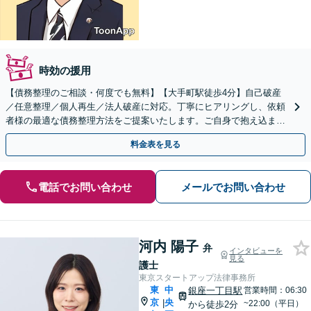
時効の援用
【債務整理のご相談・何度でも無料】【大手町駅徒歩4分】自己破産
／任意整理／個人再生／法人破産に対応。丁寧にヒアリングし、依頼
者様の最適な債務整理方法をご提案いたします。ご自身で抱え込まれ
る前にまずご相談ください！【分割・後払い対応可】
料金表を見る
電話でお問い合わせ
メールでお問い合わせ
河内 陽子
弁
インタビューを
見る
護士
東京スタートアップ法律事務所
東
中
銀座一丁目駅
営業時間：06:30
京
央
|
~22:00（平日）
から徒歩2分