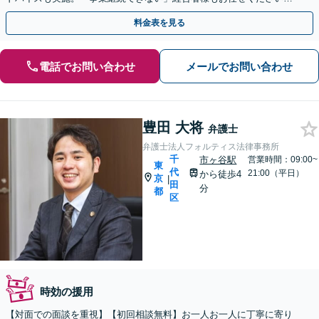
【初回来所面談1時間無料／土日祝対応可】
料金表を見る
電話でお問い合わせ
メールでお問い合わせ
豊田 大将
弁護士
弁護士法人フォルティス法律事務所
千
市ヶ谷駅
営業時間：09:00~
東
代
21:00（平日）
から徒歩4
京
|
田
分
都
区
時効の援用
【対面での面談を重視】【初回相談無料】お一人お一人に丁寧に寄り