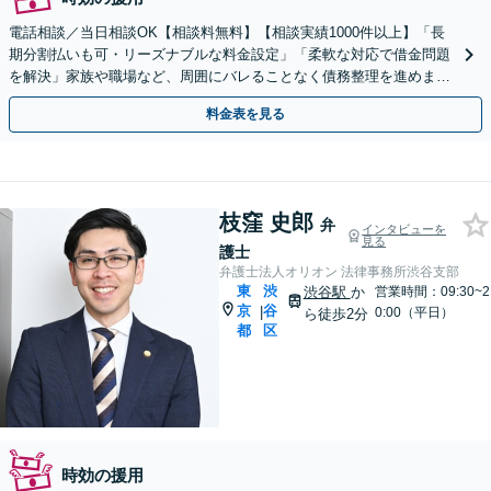
電話相談／当日相談OK【相談料無料】【相談実績1000件以上】「長
期分割払いも可・リーズナブルな料金設定」「柔軟な対応で借金問題
を解決」家族や職場など、周囲にバレることなく債務整理を進めます
「ギャンブルによる借金も対応可」【完全個室】
料金表を見る
枝窪 史郎
弁
インタビューを
見る
護士
弁護士法人オリオン 法律事務所渋谷支部
東
渋
渋谷駅
か
営業時間：09:30~2
京
谷
|
0:00（平日）
ら徒歩2分
都
区
時効の援用