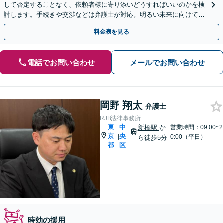
して否定することなく、依頼者様に寄り添いどうすればいいのかを検
討します。手続きや交渉などは弁護士が対応。明るい未来に向けて一
緒に頑張りましょう【休日・夜間相談可】【完全個室】
料金表を見る
電話でお問い合わせ
メールでお問い合わせ
岡野 翔太
弁護士
RJB法律事務所
東
中
新橋駅
か
営業時間：09:00~2
京
央
|
0:00（平日）
ら徒歩5分
都
区
時効の援用