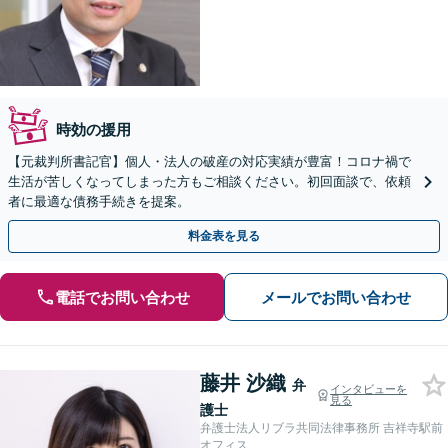
時効の援用
【元裁判所書記官】個人・法人の破産の対応実績が豊富！コロナ禍で
生活が苦しくなってしまった方もご相談ください。初回面談で、依頼
者に最適な債務手続きを提案。
料金表を見る
電話でお問い合わせ
メールでお問い合わせ
藤井 沙織
弁
インタビューを
見る
護士
弁護士法人リブラ共同法律事務所 吉祥寺駅前
オフィス