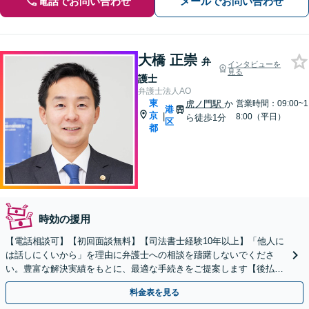
電話でお問い合わせ
メールでお問い合わせ
大橋 正崇
弁
インタビューを
見る
護士
弁護士法人AO
東
虎ノ門駅
か
営業時間：09:00~1
港
京
|
8:00（平日）
ら徒歩1分
区
都
時効の援用
【電話相談可】【初回面談無料】【司法書士経験10年以上】「他人に
は話しにくいから」を理由に弁護士への相談を躊躇しないでくださ
い。豊富な解決実績をもとに、最適な手続きをご提案します【後払い
利用可】【休日・夜間面談可】【虎ノ門駅1分】
料金表を見る