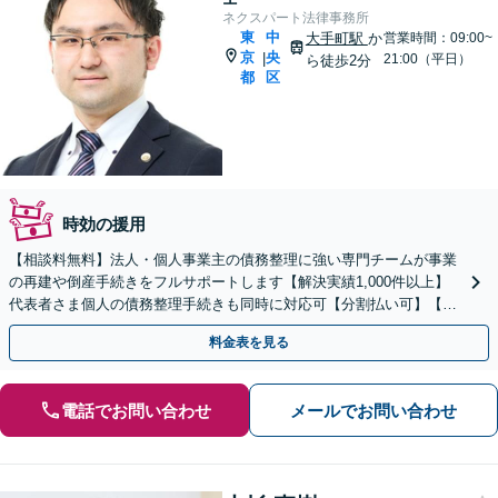
ネクスパート法律事務所
東
中
大手町駅
か
営業時間：09:00~
京
央
|
21:00（平日）
ら徒歩2分
都
区
時効の援用
【相談料無料】法人・個人事業主の債務整理に強い専門チームが事業
の再建や倒産手続きをフルサポートします【解決実績1,000件以上】
代表者さま個人の債務整理手続きも同時に対応可【分割払い可】【後
払い応相談】【夜間・休日相談可】
料金表を見る
電話でお問い合わせ
メールでお問い合わせ