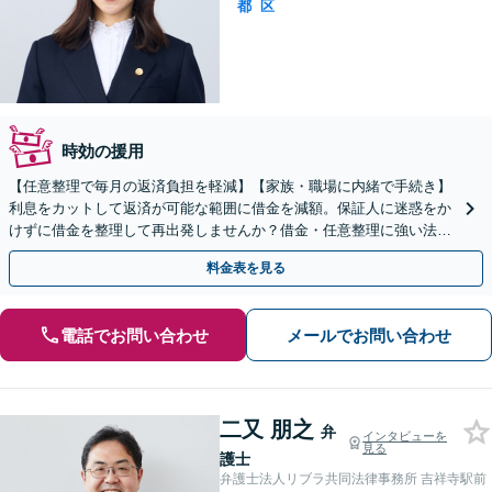
都
区
時効の援用
【任意整理で毎月の返済負担を軽減】【家族・職場に内緒で手続き】
利息をカットして返済が可能な範囲に借金を減額。保証人に迷惑をか
けずに借金を整理して再出発しませんか？借金・任意整理に強い法律
事務所【実績5,000件以上】【財産を残して借金整理】
料金表を見る
電話でお問い合わせ
メールでお問い合わせ
二又 朋之
弁
インタビューを
見る
護士
弁護士法人リブラ共同法律事務所 吉祥寺駅前