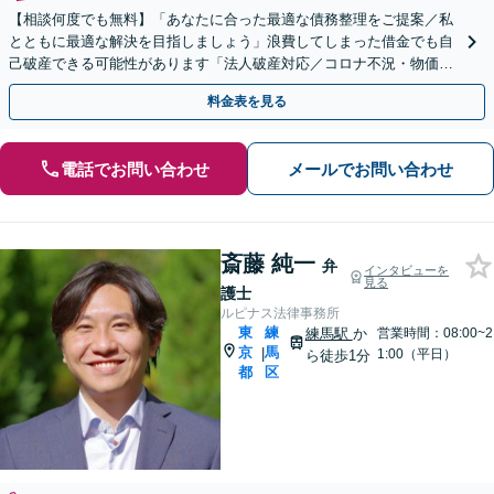
【相談何度でも無料】「あなたに合った最適な債務整理をご提案／私
とともに最適な解決を目指しましょう」浪費してしまった借金でも自
己破産できる可能性があります「法人破産対応／コロナ不況・物価高
騰に苦しむ企業さまを救済」【秘密厳守・完全個室対応】
料金表を見る
電話でお問い合わせ
メールでお問い合わせ
斎藤 純一
弁
インタビューを
見る
護士
ルピナス法律事務所
東
練
練馬駅
か
営業時間：08:00~2
京
馬
|
1:00（平日）
ら徒歩1分
都
区