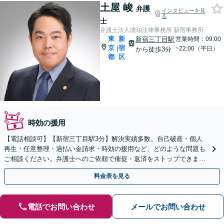
土屋 峻
弁護
インタビューを見
る
士
弁護士法人琥珀法律事務所 新宿事務所
東
新
新宿三丁目駅
営業時間：09:00
京
宿
|
~22:00（平日）
から徒歩3分
都
区
時効の援用
【電話相談可】【新宿三丁目駅3分】解決実績多数。自己破産・個人
再生・任意整理・過払い金請求・時効の援用など、どのような問題も
ご相談ください。弁護士へのご依頼で催促・返済をストップできます
【休日・夜間相談可】【分割払い可】【初回相談無料】
料金表を見る
電話でお問い合わせ
メールでお問い合わせ