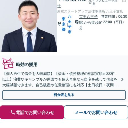
インタビューを見
る
士
東京スタートアップ法律事務所 八王子支店
八
京王八王子
営業時間：06:30
東
王
~22:00（平日）
駅
から徒歩6
京
|
子
分
都
市
時効の援用
【個人再生で借金を大幅減額】【借金・債務整理の相談実績5,000件
以上】浪費やギャンブルが原因でも個人再生なら自宅を残して借金を
大幅減額できます。自己破産や任意整理にも対応【土日祝日・夜間も
相談受付】【費用の分割払い可】初回相談料は0円
料金表を見る
電話でお問い合わせ
メールでお問い合わせ