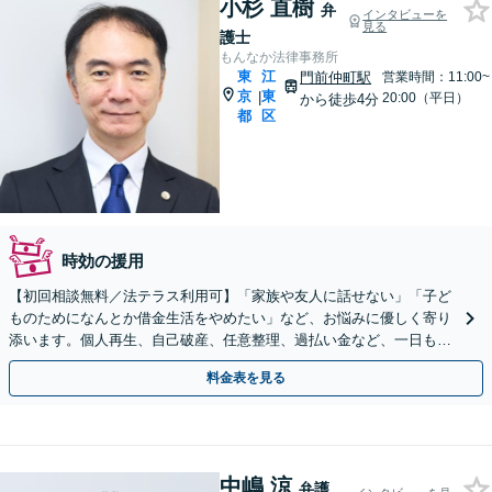
小杉 直樹
弁
インタビューを
見る
護士
もんなか法律事務所
東
江
門前仲町駅
営業時間：11:00~
京
東
|
20:00（平日）
から徒歩4分
都
区
時効の援用
【初回相談無料／法テラス利用可】「家族や友人に話せない」「子ど
ものためになんとか借金生活をやめたい」など、お悩みに優しく寄り
添います。個人再生、自己破産、任意整理、過払い金など、一日も早
いご相談を！【弁護士歴15年以上】【門前仲町駅4分】
料金表を見る
中嶋 涼
弁護