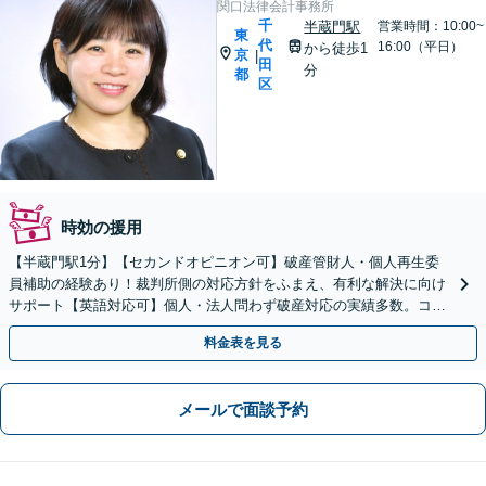
関口法律会計事務所
千
半蔵門駅
営業時間：10:00~
東
代
16:00（平日）
から徒歩1
京
|
田
分
都
区
時効の援用
【半蔵門駅1分】【セカンドオピニオン可】破産管財人・個人再生委
員補助の経験あり！裁判所側の対応方針をふまえ、有利な解決に向け
サポート【英語対応可】個人・法人問わず破産対応の実績多数。コロ
ナによる失業・収入減もご相談ください
料金表を見る
メールで面談予約