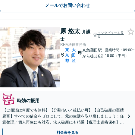
メールでお問い合わせ
原 悠太
弁護
インタビューを見
る
士
RHA法律事務所
東
大
京急蒲田駅
営業時間：09:00~
京
田
|
18:00（平日）
から徒歩6分
都
区
時効の援用
【ご相談は何度でも無料】【分割払い／後払い可】【自己破産の実績
豊富】すべての借金をゼロにして、元の生活を取り戻しましょう！任
意整理／個人再生にも対応。法人破産にも精通【税理士資格保有】ご
状況にあった最適な手続きをご提案いたします。
料金表を見る