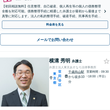
【初回相談無料】任意整理、自己破産、個人再生等の個人の債務整理
全般を対応可能。債務整理手続に精通した弁護士が最初から最後まで
真摯に対応します。法人の私的整理手続、破産手続、民事再生手続、
経営者保証ガイドライン案件の対応も可能です。
料金表を見る
メールでお問い合わせ
横溝 秀明
弁護士
弁護士法人東京あすなろ法律事務所
世
千歳烏山駅
営業時間：09:30
東
田
~18:00（平日）
から徒歩10
京
|
谷
分
都
区