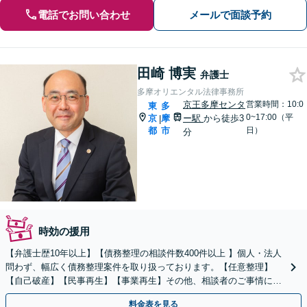
電話でお問い合わせ
メールで面談予約
田崎 博実
弁護士
多摩オリエンタル法律事務所
京王多摩センタ
営業時間：10:0
東
多
0~17:00（平
京
摩
ー駅
から徒歩3
|
都
市
日）
分
時効の援用
【弁護士歴10年以上】【債務整理の相談件数400件以上 】個人・法人
問わず、幅広く債務整理案件を取り扱っております。【任意整理】
【自己破産】【民事再生】【事業再生】その他、相談者のご事情に応
じ、適切な方法をご提案【債務整理のみ初回面談無料】
料金表を見る