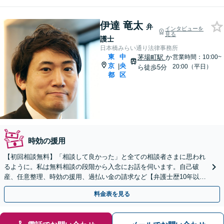
伊達 竜太
弁
インタビューを
見る
護士
日本橋みらい通り法律事務所
東
中
茅場町駅
か
営業時間：10:00~
京
央
|
20:00（平日）
ら徒歩5分
都
区
時効の援用
【初回相談無料】「相談して良かった」と全ての相談者さまに思われ
るように。私は無料相談の段階から入念にお話を伺います。自己破
産、任意整理、時効の援用、過払い金の請求など【弁護士歴10年以
上】【茅場町駅2分】
料金表を見る