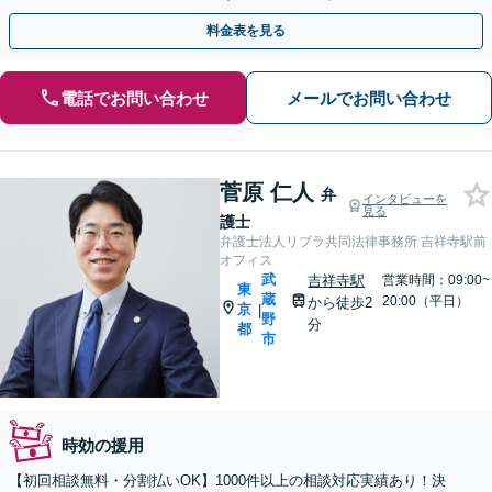
務所にご相談ください。
料金表を見る
電話でお問い合わせ
メールでお問い合わせ
菅原 仁人
弁
インタビューを
見る
護士
弁護士法人リブラ共同法律事務所 吉祥寺駅前
オフィス
武
吉祥寺駅
営業時間：09:00~
東
蔵
20:00（平日）
から徒歩2
京
|
野
分
都
市
時効の援用
【初回相談無料・分割払いOK】1000件以上の相談対応実績あり！決