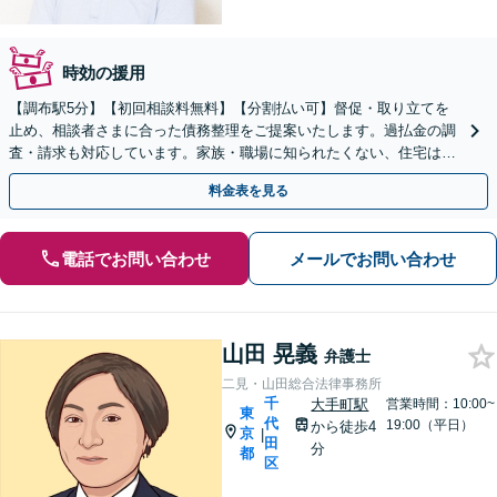
時効の援用
【調布駅5分】【初回相談料無料】【分割払い可】督促・取り立てを
止め、相談者さまに合った債務整理をご提案いたします。過払金の調
査・請求も対応しています。家族・職場に知られたくない、住宅は残
したいなどのご希望もお聞かせください。
料金表を見る
電話でお問い合わせ
メールでお問い合わせ
山田 晃義
弁護士
二見・山田総合法律事務所
千
大手町駅
営業時間：10:00~
東
代
19:00（平日）
から徒歩4
京
|
田
分
都
区