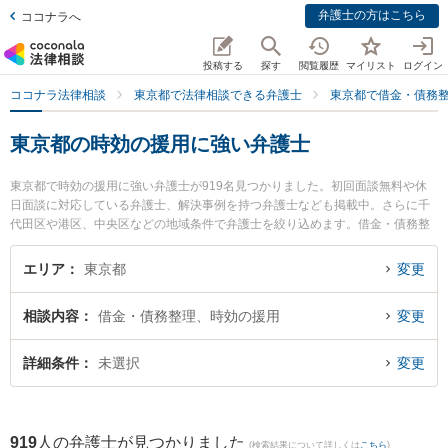
弁護士の方はこちら
ココナラへ
投稿する
探す
閲覧履歴
マイリスト
ログイン
ココナラ法律相談
東京都で法律相談できる弁護士
東京都で借金・債務
東京都の時効の援用に強い弁護士
東京都で時効の援用に強い弁護士が919名見つかりました。初回面談無料や休
日面談に対応している弁護士、解決事例を持つ弁護士なども掲載中。さらに千
代田区や港区、中央区などの地域条件で弁護士を絞り込めます。借金・債務整
理に関係する消費者金融の債務整理やクレジット会社の債務整理、リボ払いの
債務整理等の細かな分野での絞り込み検索もでき便利です。特にプラッサ法律
エリア
東京都
変更
事務所の増田 直毅弁護士や多摩オリエンタル法律事務所の田崎 博実弁護士、弁
護士法人ポルト法律事務所の上原子 将巨弁護士のプロフィール情報や弁護士費
相談内容
借金・債務整理、時効の援用
変更
用、強みなどが注目されています。『東京都で土日や夜間に発生した時効の援
用のトラブルを今すぐに弁護士に相談したい』『時効の援用のトラブル解決の
実績豊富な近くの弁護士を検索したい』『初回相談無料で時効の援用を法律相
詳細条件
未選択
変更
談できる東京都内の弁護士に相談予約したい』などでお困りの相談者さんにお
すすめです。
919
人の弁護士が見つかりました
(検索結果について詳しくは
こちら
)