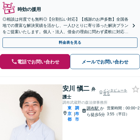
時効の援用
◎相談は何度でも無料◎【分割払い対応】【感謝のお声多数】全国各
地での豊富な解決実績を活かし、一人ひとりに寄り添った解決プラン
をご提案いたします。個人・法人、借金の理由に問わず柔軟に対応し
ますので、まずはお気軽にご相談を【千歳烏山駅15分】
料金表を見る
電話でお問い合わせ
メールでお問い合わせ
安川 愼二
弁
インタビューを
見る
護士
調布武蔵野の森法律事務所
東
調
調布駅
か
営業時間：00:00~2
京
布
|
3:55（平日）
ら徒歩5分
都
市