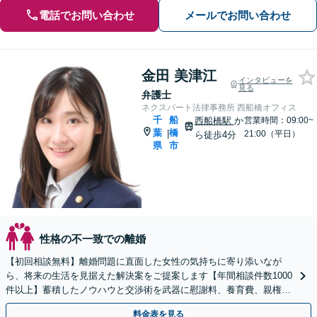
電話でお問い合わせ
メールでお問い合わせ
金田 美津江
インタビューを
見る
弁護士
ネクスパート法律事務所 西船橋オフィス
千
船
西船橋駅
か
営業時間：09:00~
葉
橋
|
21:00（平日）
ら徒歩4分
県
市
性格の不一致での離婚
【初回相談無料】離婚問題に直面した女性の気持ちに寄り添いなが
ら、将来の生活を見据えた解決案をご提案します【年間相談件数1000
件以上】蓄積したノウハウと交渉術を武器に慰謝料、養育費、親権な
どの獲得を目指します【夜間・休日面談可】
料金表を見る