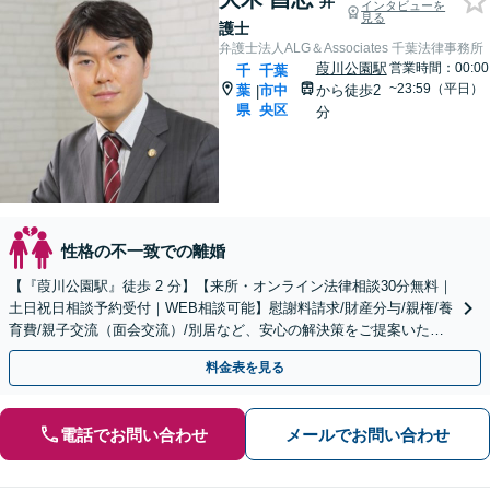
弁
インタビューを
見る
護士
弁護士法人ALG＆Associates 千葉法律事務所
葭川公園駅
営業時間：00:00
千
千葉
~23:59（平日）
葉
市中
から徒歩2
|
県
央区
分
性格の不一致での離婚
【『葭川公園駅』徒歩 2 分】【来所・オンライン法律相談30分無料｜
土日祝日相談予約受付｜WEB相談可能】慰謝料請求/財産分与/親権/養
育費/親子交流（面会交流）/別居など、安心の解決策をご提案いたし
ます
料金表を見る
電話でお問い合わせ
メールでお問い合わせ