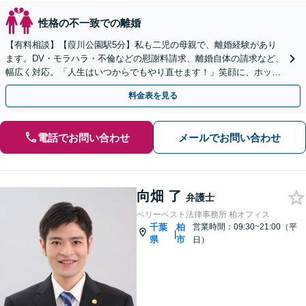
性格の不一致での離婚
【有料相談】【葭川公園駅5分】私も二児の母親で、離婚経験があり
ます。DV・モラハラ・不倫などの慰謝料請求、離婚自体の請求など、
幅広く対応。「人生はいつからでもやり直せます！」笑顔に、ホッと
できるよう、親身に寄り添います【電話・メール相談可】
料金表を見る
電話でお問い合わせ
メールでお問い合わせ
向畑 了
弁護士
ベリーベスト法律事務所 柏オフィス
千葉
柏
営業時間：09:30~21:00（平
|
県
市
日）