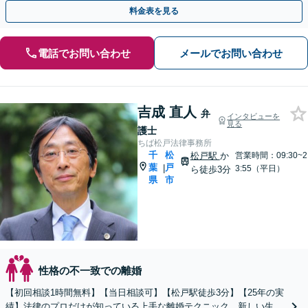
【完全個室】【子連れ相談可】【本千葉駅徒歩３分】
料金表を見る
電話でお問い合わせ
メールでお問い合わせ
吉成 直人
弁
インタビューを
見る
護士
ちば松戸法律事務所
千
松
松戸駅
か
営業時間：09:30~2
葉
戸
|
3:55（平日）
ら徒歩3分
県
市
性格の不一致での離婚
【初回相談1時間無料】【当日相談可】【松戸駅徒歩3分】【25年の実
績】法律のプロだけが知っている上手な離婚テクニック。新しい生