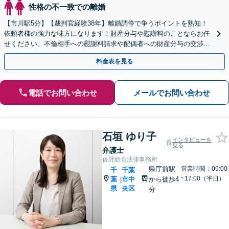
性格の不一致での離婚
【市川駅5分】【裁判官経験38年】離婚調停で争うポイントを熟知！
依頼者様の強力な味方になります！財産分与や慰謝料のことならお任
せください。不倫相手への慰謝料請求や配偶者への財産分与の交渉も
対応できます。【初回面談無料】【夜間・休日対応可】
料金表を見る
電話でお問い合わせ
メールでお問い合わせ
石垣 ゆり子
インタビューを
見る
弁護士
佐野総合法律事務所
県庁前駅
営業時間：09:00
千
千葉
~17:00（平日）
葉
市中
から徒歩4
|
県
央区
分