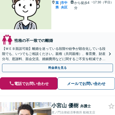
~17:30（平日）
葉
市中
から徒歩4
|
県
央区
分
性格の不一致での離婚
【ＷＥＢ面談可能】離婚を迷っている段階や紛争が顕在化している段
階でも、いつでもご相談ください。親権（共同親権）、養育費、財産
分与、慰謝料、面会交流、婚姻費用などに関するご不安を軽減できる
よう的確にご回答します。法テラスのご利用も可能です。
料金表を見る
電話でお問い合わせ
メールでお問い合わせ
小宮山 優樹
弁護士
虎ノ門法律経済事務所 船橋支店