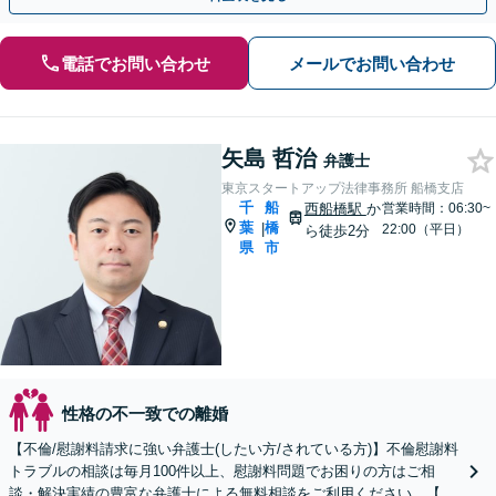
電話でお問い合わせ
メールでお問い合わせ
矢島 哲治
弁護士
東京スタートアップ法律事務所 船橋支店
千
船
西船橋駅
か
営業時間：06:30~
葉
橋
|
22:00（平日）
ら徒歩2分
県
市
性格の不一致での離婚
【不倫/慰謝料請求に強い弁護士(したい方/されている方)】不倫慰謝料
トラブルの相談は毎月100件以上、慰謝料問題でお困りの方はご相
談・解決実績の豊富な弁護士による無料相談をご利用ください。【不