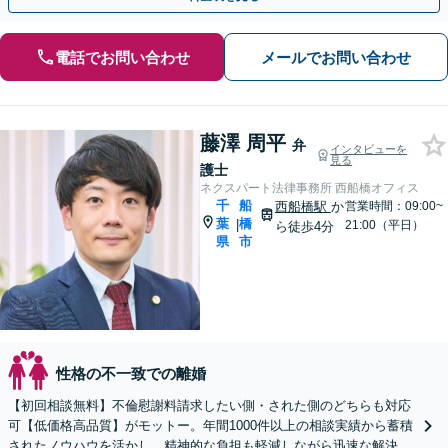
電話でお問い合わせ
メールでお問い合わせ
藤澤 周平
弁
インタビューを
見る
護士
ネクスパート法律事務所 西船橋オフィス
千
船
西船橋駅
か
営業時間：09:00~
葉
橋
|
21:00（平日）
ら徒歩4分
県
市
性格の不一致での離婚
【初回相談無料】不倫慰謝料請求したい側・された側のどちらも対応
可【低価格高品質】がモットー。年間1000件以上の相談実績から蓄積
されたノウハウを活かし、精神的な負担も軽減しながら迅速な解決を