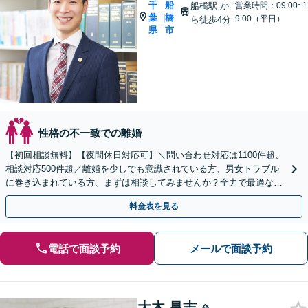
千
船
船橋駅
か
営業時間：09:00~1
葉
橋
|
9:00（平日）
ら徒歩4分
県
市
性格の不一致での離婚
【初回相談無料】【夜間休日対応可】＼問い合わせ対応は1100件超、
相談対応500件超／離婚を少しでも意識されている方、男女トラブル
に巻き込まれている方、まずは相談してみませんか？全力で最適な対
応策を提案します。
料金表を見る
電話で面談予約
メールで面談予約
大木 昌志