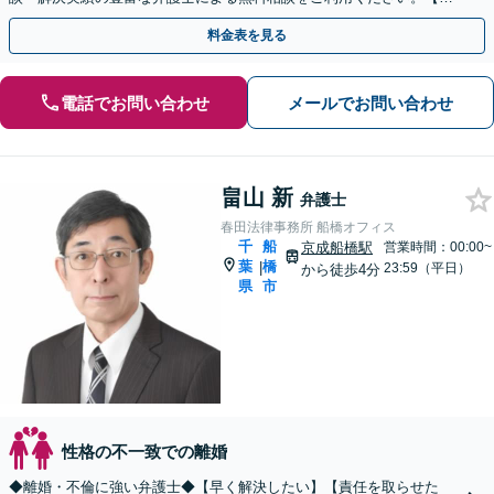
倫相談は初回0円】 【千葉県全域対応】
料金表を見る
電話でお問い合わせ
メールでお問い合わせ
畠山 新
弁護士
春田法律事務所 船橋オフィス
千
船
京成船橋駅
営業時間：00:00~
葉
橋
|
23:59（平日）
から徒歩4分
県
市
性格の不一致での離婚
◆離婚・不倫に強い弁護士◆【早く解決したい】【責任を取らせた