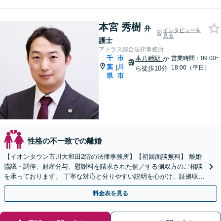
本宮 秀樹
弁
インタビューを
見る
護士
アトラス綜合法律事務所
千
市
本八幡駅
か
営業時間：09:00~
葉
川
|
18:00（平日）
ら徒歩10分
県
市
性格の不一致での離婚
【イオンタウン市川大和田2階の法律事務所】【初回面談無料】 離婚
協議・調停、財産分与、慰謝料を請求された側／する側双方のご相談
を承っております。 丁寧な対応と分りやすい説明を心がけ、証拠収集
などのアドバイスも可能です【電話相談可】
料金表を見る