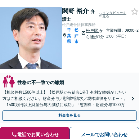
関野 裕介
弁
インタビューを
見る
護士
松戸総合法律事務所
千
松
松戸駅
か
営業時間：09:00~2
葉
戸
|
1:00（平日）
ら徒歩1分
県
市
性格の不一致での離婚
【相談件数1500件以上】【松戸駅から徒歩1分】有利な離婚がしたい
方はご相談ください。財産分与／慰謝料請求／親権獲得をサポート。
「1500万円以上財産分与の減額に成功」「慰謝料・財産分与1000万に
アップ」新しい人生を歩むお手伝いをします
料金表を見る
電話でお問い合わせ
メールでお問い合わせ