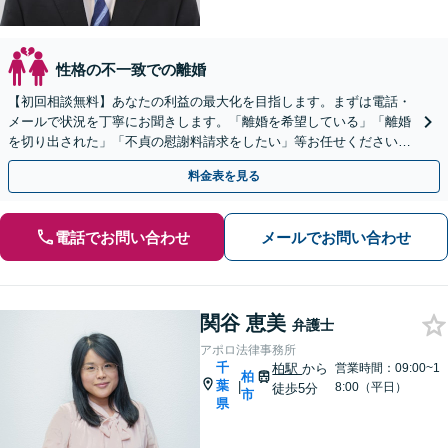
性格の不一致での離婚
【初回相談無料】あなたの利益の最大化を目指します。まずは電話・
メールで状況を丁寧にお聞きします。「離婚を希望している」「離婚
を切り出された」「不貞の慰謝料請求をしたい」等お任せください。
【リーズナブルな料金設定】
料金表を見る
電話でお問い合わせ
メールでお問い合わせ
関谷 恵美
弁護士
アポロ法律事務所
千
柏駅
から
営業時間：09:00~1
柏
葉
|
8:00（平日）
徒歩5分
市
県