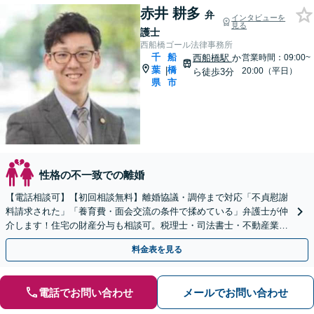
赤井 耕多
弁
インタビューを
見る
護士
西船橋ゴール法律事務所
千
船
西船橋駅
か
営業時間：09:00~
葉
橋
|
20:00（平日）
ら徒歩3分
県
市
性格の不一致での離婚
【電話相談可】【初回相談無料】離婚協議・調停まで対応「不貞慰謝
料請求された」「養育費・面会交流の条件で揉めている」弁護士が仲
介します！住宅の財産分与も相談可。税理士・司法書士・不動産業者
と連携してサポート【夜間・休日面談可】【西船橋駅3分】
料金表を見る
電話でお問い合わせ
メールでお問い合わせ