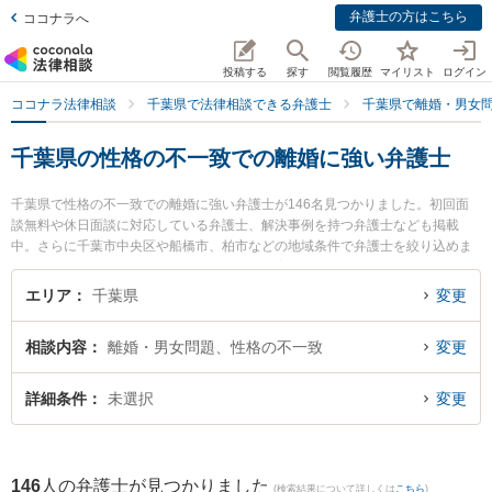
弁護士の方はこちら
ココナラへ
投稿する
探す
閲覧履歴
マイリスト
ログイン
ココナラ法律相談
千葉県で法律相談できる弁護士
千葉県で離婚・男女
千葉県の性格の不一致での離婚に強い弁護士
千葉県で性格の不一致での離婚に強い弁護士が146名見つかりました。初回面
談無料や休日面談に対応している弁護士、解決事例を持つ弁護士なども掲載
中。さらに千葉市中央区や船橋市、柏市などの地域条件で弁護士を絞り込めま
す。離婚・男女問題に関係する財産分与や養育費、親権等の細かな分野での絞
り込み検索もでき便利です。特に星空法律事務所の堀井 孝弘弁護士やネクスパ
エリア
千葉県
変更
ート法律事務所 西船橋オフィスの金田 美津江弁護士、東京スタートアップ法律
事務所 船橋支店の矢島 哲治弁護士のプロフィール情報や弁護士費用、強みなど
相談内容
離婚・男女問題、性格の不一致
変更
が注目されています。『千葉県で土日や夜間に発生した性格の不一致での離婚
のトラブルを今すぐに弁護士に相談したい』『性格の不一致での離婚のトラブ
ル解決の実績豊富な近くの弁護士を検索したい』『初回相談無料で性格の不一
詳細条件
未選択
変更
致での離婚を法律相談できる千葉県内の弁護士に相談予約したい』などでお困
りの相談者さんにおすすめです。
146
人の弁護士が見つかりました
(検索結果について詳しくは
こちら
)