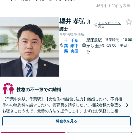
146件中 1-30件を表示
堀井 孝弘
弁
インタビューを
見る
護士
星空法律事務所
県庁前駅
営業時間：10:00
千
千葉
~19:00（平日）
葉
市中
から徒歩3
|
県
央区
分
性格の不一致での離婚
【千葉中央駅、千葉駅】【女性側の離婚に注力】離婚したい、不貞相
手への慰謝料を請求したい、養育費を請求したい。相談者様の希望を
お聴きしたうえで、最善の方法を提示します。まずはお気軽にご相談
ください【午後5時以降、休日相談可】
料金表を見る