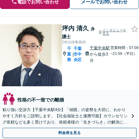
電話でお問い合わせ
メールでお問い合わせ
坪内 清久
弁
インタビューを
見る
護士
Sfil法律事務所
千葉中央駅
営業時間：07:00
千
千葉
~21:59（平日）
葉
市中
から徒歩3
|
県
央区
分
性格の不一致での離婚
粘り強い交渉力【千葉中央駅4分】「傾聴」の姿勢を大切に、わかり
やすく方針をご説明します。【社会福祉士と連携可能】カウンセリン
グ依頼なども多く受けており、依頼者様の「生きづらさ」の解決に役
立っております。元塾講師・お子様に関するご相談も注力
料金表を見る