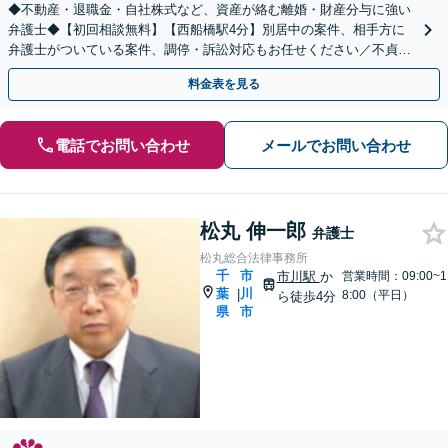
◆不動産・退職金・自社株式など、資産が絡む離婚・財産分与に強い
弁護士◆【初回相談無料】【西船橋駅4分】別居中の案件、相手方に
弁護士がついている案件、調停・訴訟対応もお任せください／不貞慰
謝料の被請求側＜着手金無料＞【夜間・土日相談◎】
料金表を見る
電話でお問い合わせ
メールでお問い合わせ
松丸 伸一郎
弁護士
松丸総合法律事務所
千
市
市川駅
か
営業時間：09:00~1
葉
川
|
8:00（平日）
ら徒歩4分
県
市