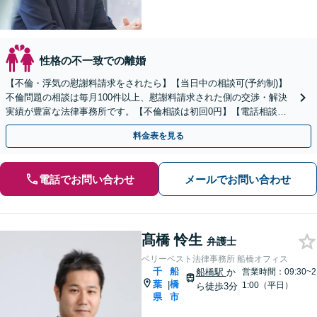
性格の不一致での離婚
【不倫・浮気の慰謝料請求をされたら】【当日中の相談可(予約制)】
不倫問題の相談は毎月100件以上、慰謝料請求された側の交渉・解決
実績が豊富な法律事務所です。【不倫相談は初回0円】【電話相談で
ご契約まで対応可/来所不要】
料金表を見る
電話でお問い合わせ
メールでお問い合わせ
髙橋 怜生
弁護士
ベリーベスト法律事務所 船橋オフィス
千
船
船橋駅
か
営業時間：09:30~2
葉
橋
|
1:00（平日）
ら徒歩3分
県
市