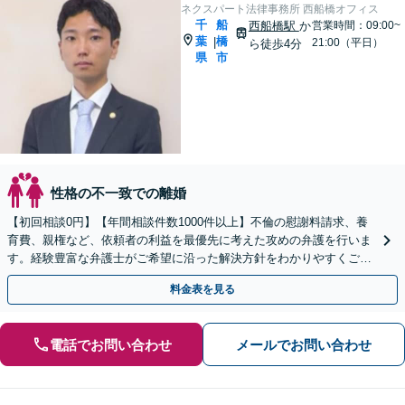
ネクスパート法律事務所 西船橋オフィス
千
船
西船橋駅
か
営業時間：09:00~
葉
橋
|
21:00（平日）
ら徒歩4分
県
市
性格の不一致での離婚
【初回相談0円】【年間相談件数1000件以上】不倫の慰謝料請求、養
育費、親権など、依頼者の利益を最優先に考えた攻めの弁護を行いま
す。経験豊富な弁護士がご希望に沿った解決方針をわかりやすくご提
案します。お気軽にお問合せ下さい。
料金表を見る
電話でお問い合わせ
メールでお問い合わせ