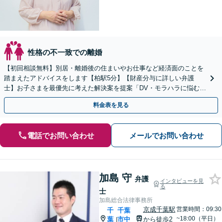
性格の不一致での離婚
【初回相談無料】別居・離婚後の住まいやお仕事など経済面のことを
踏まえたアドバイスをします【柏駅5分】【財産分与に詳しい弁護
士】お子さまを最優先に考えた解決案を提案「DV・モラハラに悩む方
を徹底サポート」【完全個室制】【休日・夜間面談可】
料金表を見る
電話でお問い合わせ
メールでお問い合わせ
加島 守
弁護
インタビューを見
る
士
加島総合法律事務所
京成千葉駅
営業時間：09:30
千
千葉
~18:00（平日）
葉
市中
から徒歩2
|