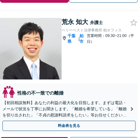
荒永 知大
弁護士
ベリーベスト法律事務所 柏オフィス
千葉
柏
営業時間：09:30~21:00（平
|
県
市
日）
性格の不一致での離婚
【初回相談無料】あなたの利益の最大化を目指します。まずは電話・
メールで状況を丁寧にお聞きします。「離婚を希望している」「離婚
を切り出された」「不貞の慰謝料請求をしたい」等お任せください。
【リーズナブルな料金設定】
料金表を見る