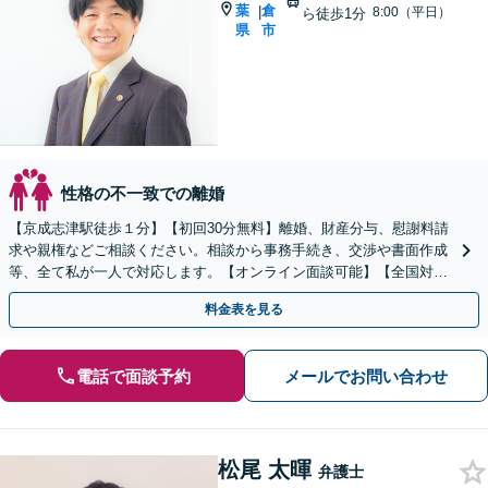
葉
倉
|
8:00（平日）
ら徒歩1分
県
市
性格の不一致での離婚
【京成志津駅徒歩１分】【初回30分無料】離婚、財産分与、慰謝料請
求や親権などご相談ください。相談から事務手続き、交渉や書面作成
等、全て私が一人で対応します。【オンライン面談可能】【全国対
応】
料金表を見る
電話で面談予約
メールでお問い合わせ
松尾 太暉
弁護士