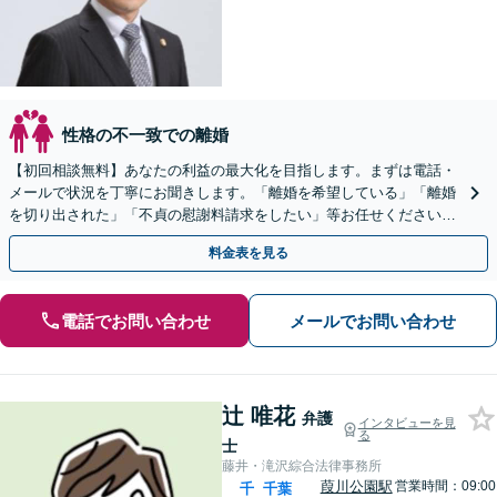
性格の不一致での離婚
【初回相談無料】あなたの利益の最大化を目指します。まずは電話・
メールで状況を丁寧にお聞きします。「離婚を希望している」「離婚
を切り出された」「不貞の慰謝料請求をしたい」等お任せください。
【リーズナブルな料金設定】
料金表を見る
電話でお問い合わせ
メールでお問い合わせ
辻 唯花
弁護
インタビューを見
る
士
藤井・滝沢綜合法律事務所
葭川公園駅
営業時間：09:00
千
千葉