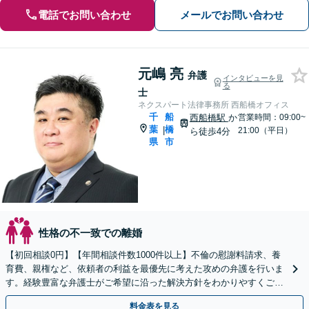
電話でお問い合わせ
メールでお問い合わせ
元嶋 亮
弁護
インタビューを見
る
士
ネクスパート法律事務所 西船橋オフィス
千
船
西船橋駅
か
営業時間：09:00~
葉
橋
|
21:00（平日）
ら徒歩4分
県
市
性格の不一致での離婚
【初回相談0円】【年間相談件数1000件以上】不倫の慰謝料請求、養
育費、親権など、依頼者の利益を最優先に考えた攻めの弁護を行いま
す。経験豊富な弁護士がご希望に沿った解決方針をわかりやすくご提
案します。お気軽にお問合せ下さい。
料金表を見る