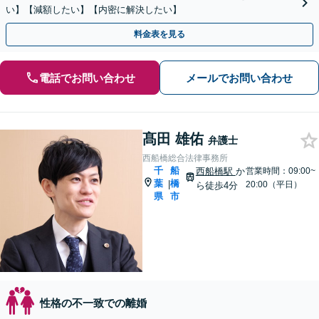
い】【減額したい】【内密に解決したい】
料金表を見る
電話でお問い合わせ
メールでお問い合わせ
髙田 雄佑
弁護士
西船橋総合法律事務所
千
船
西船橋駅
か
営業時間：09:00~
葉
橋
|
20:00（平日）
ら徒歩4分
県
市
性格の不一致での離婚