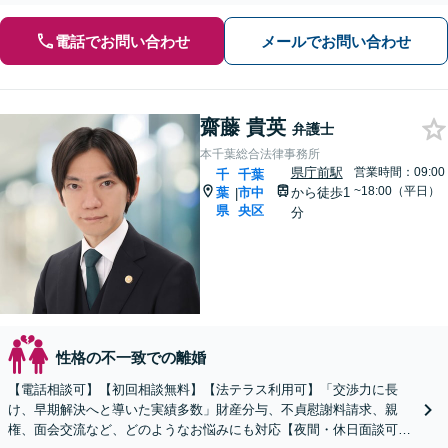
電話でお問い合わせ
メールでお問い合わせ
齋藤 貴英
弁護士
本千葉総合法律事務所
県庁前駅
営業時間：09:00
千
千葉
~18:00（平日）
葉
市中
から徒歩1
|
県
央区
分
性格の不一致での離婚
【電話相談可】【初回相談無料】【法テラス利用可】「交渉力に長
け、早期解決へと導いた実績多数」財産分与、不貞慰謝料請求、親
権、面会交流など、どのようなお悩みにも対応【夜間・休日面談可】