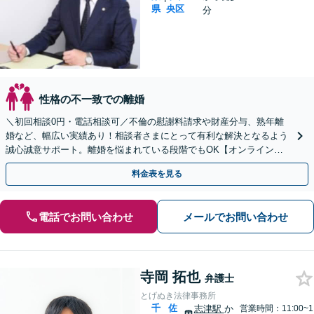
県
央区
分
性格の不一致での離婚
＼初回相談0円・電話相談可／不倫の慰謝料請求や財産分与、熟年離
婚など、幅広い実績あり！相談者さまにとって有利な解決となるよう
誠心誠意サポート。離婚を悩まれている段階でもOK【オンライン相
談】お気軽にご相談ください【子連れ相談可】
料金表を見る
電話でお問い合わせ
メールでお問い合わせ
寺岡 拓也
弁護士
とげぬき法律事務所
千
佐
志津駅
か
営業時間：11:00~1