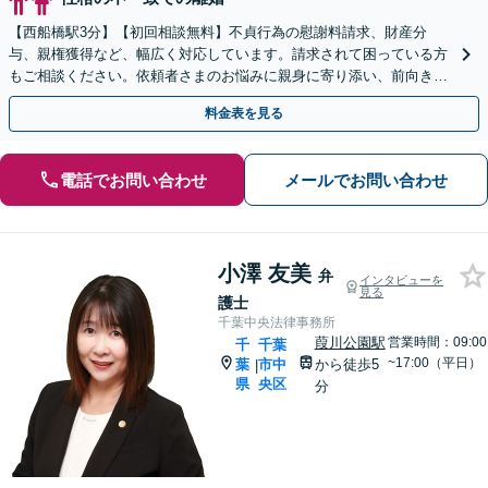
【西船橋駅3分】【初回相談無料】不貞行為の慰謝料請求、財産分
与、親権獲得など、幅広く対応しています。請求されて困っている方
もご相談ください。依頼者さまのお悩みに親身に寄り添い、前向きな
一歩を踏み出せるように全力でサポートします。
料金表を見る
電話でお問い合わせ
メールでお問い合わせ
小澤 友美
弁
インタビューを
見る
護士
千葉中央法律事務所
葭川公園駅
営業時間：09:00
千
千葉
~17:00（平日）
葉
市中
から徒歩5
|
県
央区
分