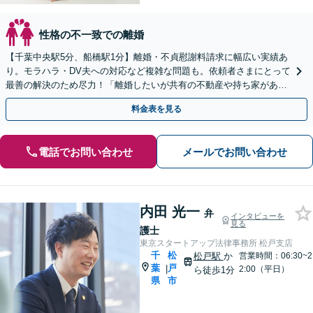
性格の不一致での離婚
【千葉中央駅5分、船橋駅1分】離婚・不貞慰謝料請求に幅広い実績あ
り。モラハラ・DV夫への対応など複雑な問題も。依頼者さまにとって
最善の解決のため尽力！「離婚したいが共有の不動産や持ち家があ
る」などのご相談もお任せ【初回来所相談30分無料】
料金表を見る
電話でお問い合わせ
メールでお問い合わせ
内田 光一
弁
インタビューを
見る
護士
東京スタートアップ法律事務所 松戸支店
千
松
松戸駅
か
営業時間：06:30~2
葉
戸
|
2:00（平日）
ら徒歩1分
県
市