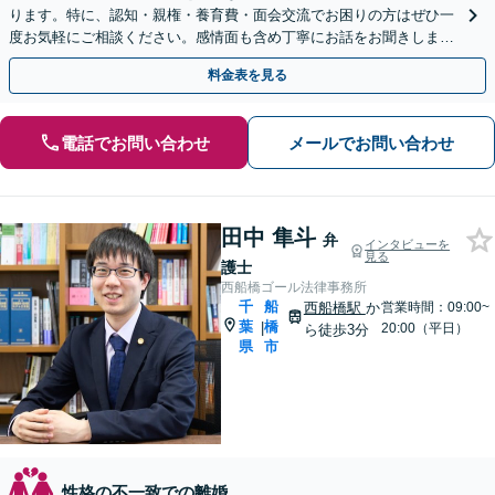
ります。特に、認知・親権・養育費・面会交流でお困りの方はぜひ一
度お気軽にご相談ください。感情面も含め丁寧にお話をお聞きしま
す。
料金表を見る
電話でお問い合わせ
メールでお問い合わせ
田中 隼斗
弁
インタビューを
見る
護士
西船橋ゴール法律事務所
千
船
西船橋駅
か
営業時間：09:00~
葉
橋
|
20:00（平日）
ら徒歩3分
県
市
性格の不一致での離婚